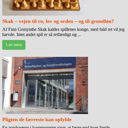
Skak – vejen til ro, lov og orden – og til grundløn?
Af Finn Gemynthe Skak kaldes spillenes konge, med fuld ret vil jeg
hævde. Intet andet spil er så retfærdigt og ...
Læs mere
Pligten de færreste kan opfylde
En rundspørge i kommunerne viser, at færre end hver fjerde