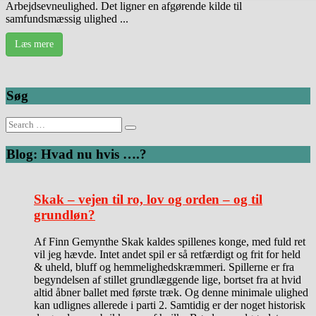
Arbejdsevneulighed. Det ligner en afgørende kilde til
samfundsmæssig ulighed ...
Læs mere
Søg
Search
for:
Blog: Hvad nu hvis ….?
Skak – vejen til ro, lov og orden – og til
grundløn?
Af Finn Gemynthe Skak kaldes spillenes konge, med fuld ret
vil jeg hævde. Intet andet spil er så retfærdigt og frit for held
& uheld, bluff og hemmelighedskræmmeri. Spillerne er fra
begyndelsen af stillet grundlæggende lige, bortset fra at hvid
altid åbner ballet med første træk. Og denne minimale ulighed
kan udlignes allerede i parti 2. Samtidig er der noget historisk