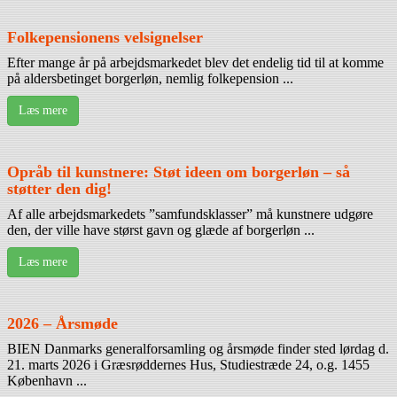
Folkepensionens velsignelser
Efter mange år på arbejdsmarkedet blev det endelig tid til at komme
på aldersbetinget borgerløn, nemlig folkepension ...
Læs mere
Opråb til kunstnere: Støt ideen om borgerløn – så
støtter den dig!
Af alle arbejdsmarkedets ”samfundsklasser” må kunstnere udgøre
den, der ville have størst gavn og glæde af borgerløn ...
Læs mere
2026 – Årsmøde
BIEN Danmarks generalforsamling og årsmøde finder sted lørdag d.
21. marts 2026 i Græsrøddernes Hus, Studiestræde 24, o.g. 1455
København ...