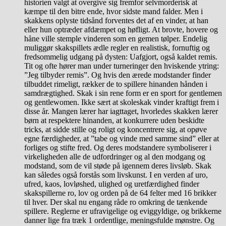
historien valgt at overgive sig fremfor selvmorderisk at
kæmpe til den bitre ende, hvor sidste mand falder. Men i
skakkens oplyste tidsånd forventes det af en vinder, at han
eller hun optræder afdæmpet og høfligt. At brovte, hovere og
håne ville stemple vinderen som en gemen tølper. Endelig
muliggør skakspillets ædle regler en realistisk, fornuftig og
fredsommelig udgang på dysten: Uafgjort, også kaldet remis.
Tit og ofte hører man under turneringer den hviskende ytring:
”Jeg tilbyder remis”. Og hvis den ærede modstander finder
tilbuddet rimeligt, rækker de to spillere hinanden hånden i
samdrægtighed. Skak i sin rene form er en sport for gentlemen
og gentlewomen. Ikke sært at skoleskak vinder kraftigt frem i
disse år. Mangen lærer har iagttaget, hvorledes skakken lærer
børn at respektere hinanden, at konkurrere uden beskidte
tricks, at sidde stille og roligt og koncentrere sig, at opøve
egne færdigheder, at ”tabe og vinde med samme sind” eller at
forliges og stifte fred. Og deres modstandere symboliserer i
virkeligheden alle de udfordringer og al den modgang og
modstand, som de vil støde på igennem deres livsløb. Skak
kan således også forstås som livskunst. I en verden af uro,
ufred, kaos, lovløshed, ulighed og uretfærdighed finder
skakspillerne ro, lov og orden på de 64 felter med 16 brikker
til hver. Der skal nu engang råde ro omkring de tænkende
spillere. Reglerne er ufravigelige og eviggyldige, og brikkerne
danner lige fra træk 1 ordentlige, meningsfulde mønstre. Og