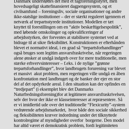
Danmark understøttes det med et fagforeningsstyret, men
hovedsageligt skattefinansieret dagpengesystem, og et
civilsamfund – foreningsliv, sociale organisationer og andre
ikke-statslige institutioner – der er stærkt reguleret igennem et
netværk af trepartsstyrede institutioner. Modellen er tæt
knyttet til forestillingen om en “aktiv beskæftigelsespolitik”,
med løbende omskolinger og opkvalificeringer af
arbejdsstyrken, der forventes at stabilisere systemet ved at
bidrage til at sikre fleksibilitet. Konstruktionen er efterhånden
blevet et normativt ideal, i en grad så “trepartsforhandlinger”
også bruges som legitim ansvarsfraskrivelse, når regeringen
alene ønsker at undgå indgreb over for mere traditionelle, men
stærke erhvervsinteresser – f.eks. i de nylige ”grønne
trepartsforhandlinger”, hvor landbrugets forurening var blevet
et massivt akut problem, men regeringen ville undgå en åben
konfrontation med landbruget og de banker der ejer en stor
del af det opdyrkede areal. I den situation kan der opfindes en
“tredjepart” (i eksemplet blev det Danmarks
Naturfredningsforening)for at legitimere ansvarsfraskrivelsen,
selv der hvor der ikke er klasseinteresser at repræsentere. Så
er vi imidlertid ude over det traditionelle “Flexicurity”-system
vedrørende arbejdsmarkedet, hvor både den sociale sikkerhed
og fleksibiliteten kræver indordning under det tilknyttede
kontrolregime af myndigheder overfor borgerne. Den model
har altid været et demokratisk problem, fordi legitimiteten