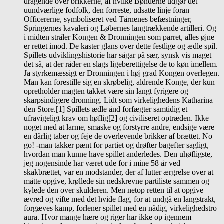
dragende over brikkerne, af hvilke Bønderne udgør det
uundværlige fodfolk, den forreste, udsatte linje foran
Officererne, symboliseret ved Tårnenes befæstninger,
Springernes kavaleri og Løbernes langtrækkende artilleri. Og
i midten stråler Kongen & Dronningen som parret, alles øjne
er rettet imod. De kaster glans over dette festlige og ædle spil.
Spillets udviklingshistorie har sågar på sær, synsk vis maget
det så, at der råder en slags ligeberettigelse de to køn imellem.
Ja styrkemæssigt er Dronningen i høj grad Kongen overlegen.
Man kan forestille sig en skrøbelig, aldrende Konge, der kun
opretholder magten takket være sin langt fyrigere og
skarpsindigere dronning. Lidt som virkelighedens Katharina
den Store.[1] Spillets ædle ånd forfægter samtidig et
ufravigeligt krav om høflig[2] og civiliseret optræden. Ikke
noget med at larme, smaske og forstyrre andre, endsige være
en dårlig taber og feje de overlevende brikker af brættet. No
go! -man takker pænt for partiet og drøfter bagefter sagligt,
hvordan man kunne have spillet anderledes. Den uhøfligste,
jeg nogensinde har været ude for i mine 58 år ved
skakbrættet, var en modstander, der af lutter ærgrelse over at
måtte opgive, krøllede sin nedskrevne partiliste sammen og
kylede den over skulderen. Men netop retten til at opgive
ævred og vifte med det hvide flag, for at undgå en langstrakt,
forgæves kamp, forlener spillet med en nådig, virkelighedstro
aura. Hvor mange hære og riger har ikke op igennem