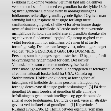
skakkens fuldkomne verden? Sæt man bød alle og enhver
velkommen i samfundet med en grundløn fra det fyldte 18 år
og livet igennem? Det ville svare til åbningsstillingens
fuldkomne, retfærdige, grundlæggende lighed! Og hvis man
samtidig lod sig inspirere til at sørge for langt mere
samfundsmæssig lighed, så ville vi for alvor kunne drage
nytte af skakkens forbillede. Allerede under de nuværende
mangelfulde forhold ville indførelse af grundløn skænke alle
og enhver en fundamental tryghed. Og netop tryghed er en
vigtig forudsætning for intelligens og evnen til at træffe
fornuftige valg. Det har man længe vidst, uden at gøre noget
ved det: ”PENGESORGER GØR DIG DUMMERE
Personer, som har pengesorger, mister hele 13 iq-point, fordi
bekymringerne fylder meget for dem. Det skriver
Videnskab.dk, som citerer en undersøgelse fra det
videnskabelige tidsskrift Science. Undersøgelsen er foretaget
af et internationalt forskerhold fra USA, Canada og
Storbritannien. Holdet konkluderer, at forringelsen af
intelligens vil fastholde de ramte personer i fattigdom og
forringe deres evne til at tage gode beslutninger”.[3] På dette
grundlag tør man forudse, at grundløn til alle vil højne
befolkningens gennemsnitsintelligens og øge det samlede
antal af gode beslutninger. Det turde da nok være en attraktiv
gevinst ved indførelse af grundløn! [1] Kejserinde af
Rusland 1762-1796. [2] Høflig betyder egentlig ‘som man