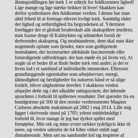
åbningsstillingen før træk 1 er udtryk for fuldkommen lighed!
Lige mange og lige stærke brikker til hver! Skakken kan
derfor symbolisere den fuldkomne verden. I denne har man
altid frihed til at foretage ethvert lovligt træk. Samtidig råder
der lighed og retfærdighed fra begyndelsen af. Ydermere
foreligger der et globalt broderskab alle skakspillere imellem;
man kunne drage til Kalmykien og udmærket forstå de
derboendes skaksprog. Og modstanderne, dem skal man ikke
nogetsteds opfatte som fjender, men som godhjertede
instruktører, der iscenesætter allehånde fascinerende eller
foruroligende udfordringer, der kan møde én på livets vej. At
nogle så er bedre til at finde bedre træk end andre; ja det er
livets lod i et samfund af individuelle mennesker. Eftersom
grundlæggende egenskaber som arbejdsevner, energi,
tålmodighed og færdigheder fra naturens hånd er så ulige
fordelt, bliver ulighederne derefter. I skakkens verden
afspejler dette sig i det såkaldte ratingsystem, der løbende
ajourføres i forhold til spillernes resultater. Det spænder fra en
bundgrænse på 500 til den norske verdensmester Magnus
Carlsens absolutte maksimum på 2882 i maj 2014. Lille mig
ligger i skrivende stund på 1795; yderst middelmådigt i
forhold til, hvor mange år jeg har dyrket spillet med
fornøjelse. Min ork og mine evner rækker tydeligvis ikke til
mere, og verden udenfor de 64 felter virker mildt sagt
distraherende. Men sæt nu samfundet lod sig inspirere af