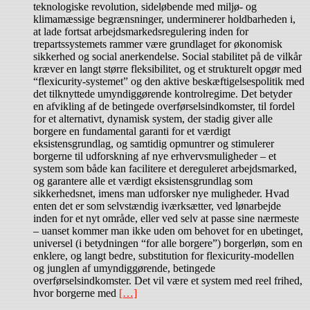
teknologiske revolution, sideløbende med miljø- og
klimamæssige begrænsninger, underminerer holdbarheden i,
at lade fortsat arbejdsmarkedsregulering inden for
trepartssystemets rammer være grundlaget for økonomisk
sikkerhed og social anerkendelse. Social stabilitet på de vilkår
kræver en langt større fleksibilitet, og et strukturelt opgør med
“flexicurity-systemet” og den aktive beskæftigelsespolitik med
det tilknyttede umyndiggørende kontrolregime. Det betyder
en afvikling af de betingede overførselsindkomster, til fordel
for et alternativt, dynamisk system, der stadig giver alle
borgere en fundamental garanti for et værdigt
eksistensgrundlag, og samtidig opmuntrer og stimulerer
borgerne til udforskning af nye erhvervsmuligheder – et
system som både kan facilitere et dereguleret arbejdsmarked,
og garantere alle et værdigt eksistensgrundlag som
sikkerhedsnet, imens man udforsker nye muligheder. Hvad
enten det er som selvstændig iværksætter, ved lønarbejde
inden for et nyt område, eller ved selv at passe sine nærmeste
– uanset kommer man ikke uden om behovet for en ubetinget,
universel (i betydningen “for alle borgere”) borgerløn, som en
enklere, og langt bedre, substitution for flexicurity-modellen
og junglen af umyndiggørende, betingede
overførselsindkomster. Det vil være et system med reel frihed,
hvor borgerne med
[…]