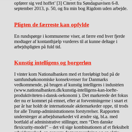
opfører sig ved hoffet’ [3] Citeret fra Søndagsavisen 6-8.
september 2013, p. 50, og fra min bog Rigdom uden arbejde.
Pligten de færreste kan opfylde
En rundspørge i kommunerne viser, at færre end hver fjerde
modtager af kontanthjælp vurderes til at kunne deltage i
arbejdspligten på fuld tid.
Kunstig intelligens og borgerløn
I vinter kom Nationalbanken med et foreløbigt bud på de
samfundsøkonomiske konsekvenser for Danmarks
vedkommende, på brugen af kunstig intelligens i industrien
(www.nationalbanken.dk/kunstig-intelligens-kan-loefte-
produktiviteten-i-dansk-oekonomi ). Det markerede det fokus
der nu er kommet på emnet, efter at forventningerne i snart et
par år har holdt de internationale aktiemarkeder oppe, til trods
for alle Trump-administrationens forstyrrelser. Rapporten
understreger at arbejdsmarkedet vil ændre sig, bl.a. med
bortfald af administrative stillinger, men “Den danske
flexicurity-model” – det vil sige kombinationen af et fleksibelt