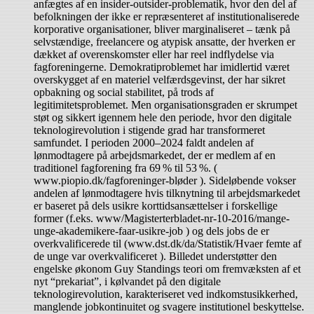
anfægtes af en insider-outsider-problematik, hvor den del af
befolkningen der ikke er repræsenteret af institutionaliserede
korporative organisationer, bliver marginaliseret – tænk på
selvstændige, freelancere og atypisk ansatte, der hverken er
dækket af overenskomster eller har reel indflydelse via
fagforeningerne. Demokratiproblemet har imidlertid været
overskygget af en materiel velfærdsgevinst, der har sikret
opbakning og social stabilitet, på trods af
legitimitetsproblemet. Men organisationsgraden er skrumpet
støt og sikkert igennem hele den periode, hvor den digitale
teknologirevolution i stigende grad har transformeret
samfundet. I perioden 2000–2024 faldt andelen af
lønmodtagere på arbejdsmarkedet, der er medlem af en
traditionel fagforening fra 69 % til 53 %. (
www.piopio.dk/fagforeninger-bløder ). Sideløbende vokser
andelen af lønmodtagere hvis tilknytning til arbejdsmarkedet
er baseret på dels usikre korttidsansættelser i forskellige
former (f.eks. www/Magisterterbladet-nr-10-2016/mange-
unge-akademikere-faar-usikre-job ) og dels jobs de er
overkvalificerede til (www.dst.dk/da/Statistik/Hvaer femte af
de unge var overkvalificeret ). Billedet understøtter den
engelske økonom Guy Standings teori om fremvæksten af et
nyt “prekariat”, i kølvandet på den digitale
teknologirevolution, karakteriseret ved indkomstusikkerhed,
manglende jobkontinuitet og svagere institutionel beskyttelse.