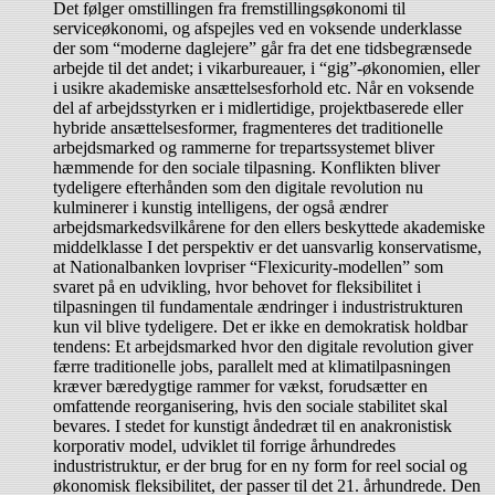
Det følger omstillingen fra fremstillingsøkonomi til
serviceøkonomi, og afspejles ved en voksende underklasse
der som “moderne daglejere” går fra det ene tidsbegrænsede
arbejde til det andet; i vikarbureauer, i “gig”-økonomien, eller
i usikre akademiske ansættelsesforhold etc. Når en voksende
del af arbejdsstyrken er i midlertidige, projektbaserede eller
hybride ansættelsesformer, fragmenteres det traditionelle
arbejdsmarked og rammerne for trepartssystemet bliver
hæmmende for den sociale tilpasning. Konflikten bliver
tydeligere efterhånden som den digitale revolution nu
kulminerer i kunstig intelligens, der også ændrer
arbejdsmarkedsvilkårene for den ellers beskyttede akademiske
middelklasse I det perspektiv er det uansvarlig konservatisme,
at Nationalbanken lovpriser “Flexicurity-modellen” som
svaret på en udvikling, hvor behovet for fleksibilitet i
tilpasningen til fundamentale ændringer i industristrukturen
kun vil blive tydeligere. Det er ikke en demokratisk holdbar
tendens: Et arbejdsmarked hvor den digitale revolution giver
færre traditionelle jobs, parallelt med at klimatilpasningen
kræver bæredygtige rammer for vækst, forudsætter en
omfattende reorganisering, hvis den sociale stabilitet skal
bevares. I stedet for kunstigt åndedræt til en anakronistisk
korporativ model, udviklet til forrige århundredes
industristruktur, er der brug for en ny form for reel social og
økonomisk fleksibilitet, der passer til det 21. århundrede. Den