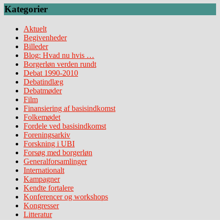
Kategorier
Aktuelt
Begivenheder
Billeder
Blog: Hvad nu hvis …
Borgerløn verden rundt
Debat 1990-2010
Debatindlæg
Debatmøder
Film
Finansiering af basisindkomst
Folkemødet
Fordele ved basisindkomst
Foreningsarkiv
Forskning i UBI
Forsøg med borgerløn
Generalforsamlinger
Internationalt
Kampagner
Kendte fortalere
Konferencer og workshops
Kongresser
Litteratur