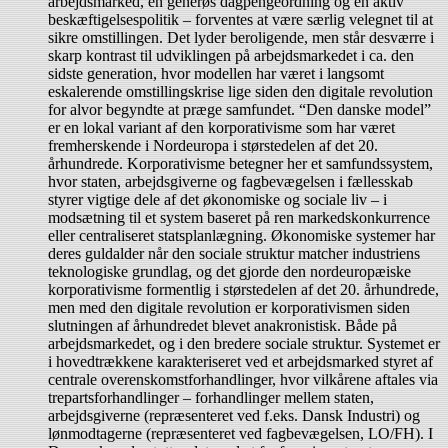
arbejdsmarked, en generøs dagpengeordning og en aktiv
beskæftigelsespolitik – forventes at være særlig velegnet til at
sikre omstillingen. Det lyder beroligende, men står desværre i
skarp kontrast til udviklingen på arbejdsmarkedet i ca. den
sidste generation, hvor modellen har været i langsomt
eskalerende omstillingskrise lige siden den digitale revolution
for alvor begyndte at præge samfundet. “Den danske model”
er en lokal variant af den korporativisme som har været
fremherskende i Nordeuropa i størstedelen af det 20.
århundrede. Korporativisme betegner her et samfundssystem,
hvor staten, arbejdsgiverne og fagbevægelsen i fællesskab
styrer vigtige dele af det økonomiske og sociale liv – i
modsætning til et system baseret på ren markedskonkurrence
eller centraliseret statsplanlægning. Økonomiske systemer har
deres guldalder når den sociale struktur matcher industriens
teknologiske grundlag, og det gjorde den nordeuropæiske
korporativisme formentlig i størstedelen af det 20. århundrede,
men med den digitale revolution er korporativismen siden
slutningen af århundredet blevet anakronistisk. Både på
arbejdsmarkedet, og i den bredere sociale struktur. Systemet er
i hovedtrækkene karakteriseret ved et arbejdsmarked styret af
centrale overenskomstforhandlinger, hvor vilkårene aftales via
trepartsforhandlinger – forhandlinger mellem staten,
arbejdsgiverne (repræsenteret ved f.eks. Dansk Industri) og
lønmodtagerne (repræsenteret ved fagbevægelsen, LO/FH). I