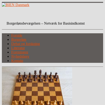
Skip
to
content
BIEN Danmark
Borgerlønsbevægelsen – Netværk for Basisindkomst
Forside
Borgerløn
Debat og forskning
Litteratur
Foreningen
Nyhedsbrev
Kontakt