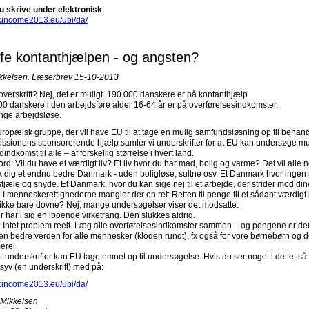
u skrive under elektronisk
:
icincome2013.eu/ubi/da/
fe kontanthjælpen - og angsten?
ikkelsen. Læserbrev 15-10-2013
verskrift? Nej, det er muligt. 190.000 danskere er på kontanthjælp
0 danskere i den arbejdsføre alder 16-64 år er på overførelsesindkomster.
nge arbejdsløse.
uropæisk gruppe, der vil have EU til at tage en mulig samfundsløsning op til behan
sionens sponsorerende hjælp samler vi underskrifter for at EU kan undersøge m
indkomst til alle – af forskellig størrelse i hvert land.
ord: Vil du have et værdigt liv? Et liv hvor du har mad, bolig og varme? Det vil alle 
nk dig et endnu bedre Danmark - uden boligløse, sultne osv. Et Danmark hvor ingen 
t stjæle og snyde. Et Danmark, hvor du kan sige nej til et arbejde, der strider mod din
. I menneskerettighederne mangler der en ret: Retten til penge til et sådant værdigt l
å ikke bare dovne? Nej, mange undersøgelser viser det modsatte.
har i sig en iboende virketrang. Den slukkes aldrig.
Intet problem reelt. Læg alle overførelsesindkomster sammen – og pengene er der
en bedre verden for alle mennesker (kloden rundt), fx også for vore børnebørn og 
ere.
 underskrifter kan EU tage emnet op til undersøgelse. Hvis du ser noget i dette, så
esyv (en underskrift) med på:
icincome2013.eu/ubi/da/
 Mikkelsen