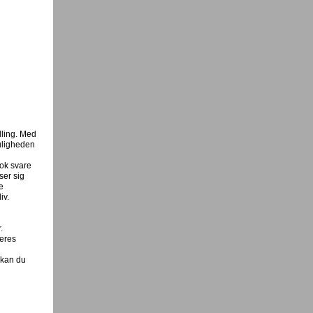
dling. Med
uligheden
nok svare
ser sig
e
iv.
.
deres
 kan du