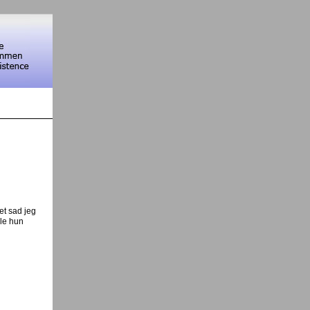
et sad jeg
lle hun