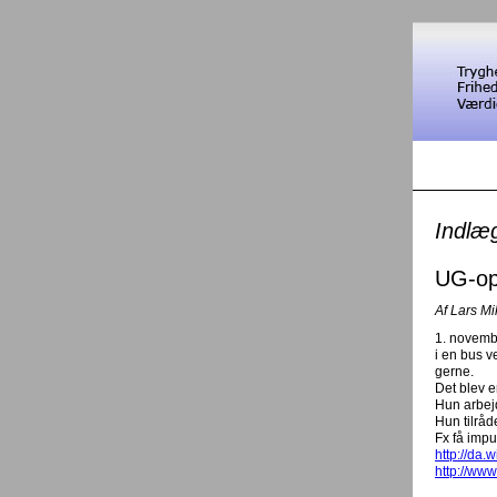
Indlæ
UG-op
Af Lars M
1. novembe
i en bus v
gerne.
Det blev e
Hun arbej
Hun tilrå
Fx få impu
http://da.
http://ww