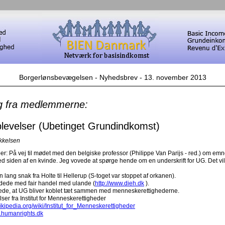
Borgerlønsbevægelsen - Nyhedsbrev - 13. november 2013
g fra medlemmerne:
levelser (Ubetinget Grundindkomst)
ikkelsen
r: På vej til mødet med den belgiske professor (Philippe Van Parijs - red.) om emn
ed siden af en kvinde. Jeg vovede at spørge hende om en underskrift for UG. Det vi
n lang snak fra Holte til Hellerup (S-toget var stoppet af orkanen).
dede med fair handel med ulande (
http://www.dieh.dk
).
dede, at UG bliver koblet tæt sammen med menneskerettighederne.
lser fra Institut for Menneskerettigheder
wikipedia.org/wiki/Institut_for_Menneskerettigheder
w.humanrights.dk