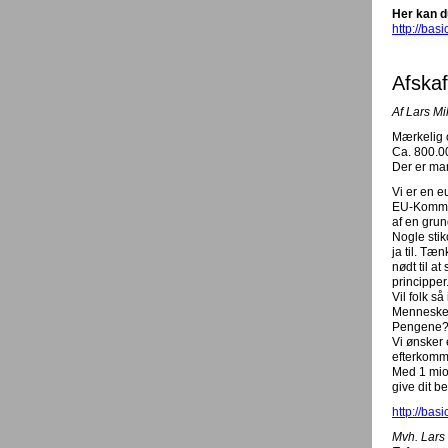
Her kan d
http://bas
Afskaf
Af Lars M
Mærkelig o
Ca. 800.00
Der er ma
Vi er en e
EU-Kommis
af en grund
Nogle stik
ja til. Tæ
nødt til a
principper
Vil folk s
Mennesker 
Pengene? 
Vi ønsker 
efterkomm
Med 1 mio.
give dit b
http://bas
Mvh. Lars