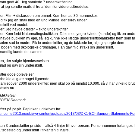
kom godt 40. Jeg samlede 7 underskrifter ind.
, at jeg sendte mails til tre af dem for videre udbredelse.
er: Film + diskussion om emnet. Kom hen ad 30 mennesker.
ind fik jeg en snak med en ung kvinde, der skrev under.
rskrift ved mødet.
r: Jeg havde gæster – fik to underskrifter.
r: Kom forbi Naturmalingsbutikken. Talte med yngre kvinde (kunde) og fik en under
avde butikken ny ejer, så jeg kunne ikke lægge underskriftsblanketter frem som f
solen sad to mødre. Fik to underskrifter, og de takkede for, at jeg spurgte dem.
il boden med økologiske grønsager. Han gav mig straks sin underskrift.
mandlig kunde det samme.
en, der solgte hjemløseavisen.
lad og gav sin underskrift.
utter gode oplevelser.
befale at gøre noget lignende.
samlet over 2000 underskrifter, men skal op på mindst 10.000, så vi har virkelig brug
dsats nu.
 Mikkelsen
f BIEN Danmark
fter på papir
. Papir kan udskrives fra:
sicincome2013.eu/ubi/wp-content/uploads/2013/03/DK1-ECI-Support-Statements-F
n 3 underskrifter pr side – altså 4 linjer til hver person. Personnummer forlanges 
fødested og underskrift i firkanten til højre.