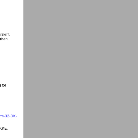
skrift.
ørhen.
 for
orm-32-DK-
IKKE.