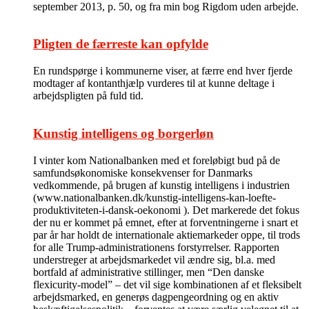
september 2013, p. 50, og fra min bog Rigdom uden arbejde.
Pligten de færreste kan opfylde
En rundspørge i kommunerne viser, at færre end hver fjerde
modtager af kontanthjælp vurderes til at kunne deltage i
arbejdspligten på fuld tid.
Kunstig intelligens og borgerløn
I vinter kom Nationalbanken med et foreløbigt bud på de
samfundsøkonomiske konsekvenser for Danmarks
vedkommende, på brugen af kunstig intelligens i industrien
(www.nationalbanken.dk/kunstig-intelligens-kan-loefte-
produktiviteten-i-dansk-oekonomi ). Det markerede det fokus
der nu er kommet på emnet, efter at forventningerne i snart et
par år har holdt de internationale aktiemarkeder oppe, til trods
for alle Trump-administrationens forstyrrelser. Rapporten
understreger at arbejdsmarkedet vil ændre sig, bl.a. med
bortfald af administrative stillinger, men “Den danske
flexicurity-model” – det vil sige kombinationen af et fleksibelt
arbejdsmarked, en generøs dagpengeordning og en aktiv