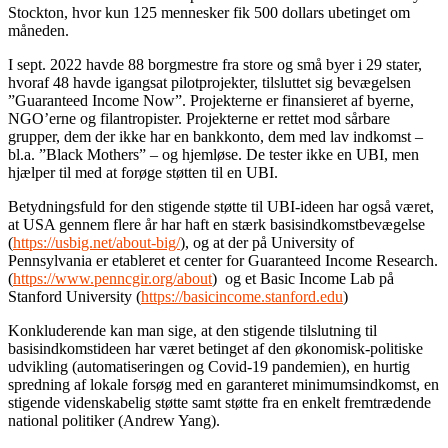
Stockton, hvor kun 125 mennesker fik 500 dollars ubetinget om
måneden.
I sept. 2022 havde 88 borgmestre fra store og små byer i 29 stater,
hvoraf 48 havde igangsat pilotprojekter, tilsluttet sig bevægelsen
”Guaranteed Income Now”. Projekterne er finansieret af byerne,
NGO’erne og filantropister. Projekterne er rettet mod sårbare
grupper, dem der ikke har en bankkonto, dem med lav indkomst –
bl.a. ”Black Mothers” – og hjemløse. De tester ikke en UBI, men
hjælper til med at forøge støtten til en UBI.
Betydningsfuld for den stigende støtte til UBI-ideen har også været,
at USA gennem flere år har haft en stærk basisindkomstbevægelse
(
https://usbig.net/about-big/
), og at der på University of
Pennsylvania er etableret et center for Guaranteed Income Research.
(
https://www.penncgir.org/about
) og et Basic Income Lab på
Stanford University (
https://basicincome.stanford.edu
)
Konkluderende kan man sige, at den stigende tilslutning til
basisindkomstideen har været betinget af den økonomisk-politiske
udvikling (automatiseringen og Covid-19 pandemien), en hurtig
spredning af lokale forsøg med en garanteret minimumsindkomst, en
stigende videnskabelig støtte samt støtte fra en enkelt fremtrædende
national politiker (Andrew Yang).