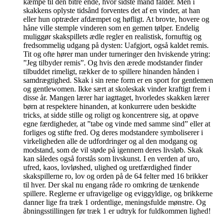
kæmpe til den bitre ende, hvor sidste mand falder. Men i
skakkens oplyste tidsånd forventes det af en vinder, at han
eller hun optræder afdæmpet og høfligt. At brovte, hovere og
håne ville stemple vinderen som en gemen tølper. Endelig
muliggør skakspillets ædle regler en realistisk, fornuftig og
fredsommelig udgang på dysten: Uafgjort, også kaldet remis.
Tit og ofte hører man under turneringer den hviskende ytring:
”Jeg tilbyder remis”. Og hvis den ærede modstander finder
tilbuddet rimeligt, rækker de to spillere hinanden hånden i
samdrægtighed. Skak i sin rene form er en sport for gentlemen
og gentlewomen. Ikke sært at skoleskak vinder kraftigt frem i
disse år. Mangen lærer har iagttaget, hvorledes skakken lærer
børn at respektere hinanden, at konkurrere uden beskidte
tricks, at sidde stille og roligt og koncentrere sig, at opøve
egne færdigheder, at ”tabe og vinde med samme sind” eller at
forliges og stifte fred. Og deres modstandere symboliserer i
virkeligheden alle de udfordringer og al den modgang og
modstand, som de vil støde på igennem deres livsløb. Skak
kan således også forstås som livskunst. I en verden af uro,
ufred, kaos, lovløshed, ulighed og uretfærdighed finder
skakspillerne ro, lov og orden på de 64 felter med 16 brikker
til hver. Der skal nu engang råde ro omkring de tænkende
spillere. Reglerne er ufravigelige og eviggyldige, og brikkerne
danner lige fra træk 1 ordentlige, meningsfulde mønstre. Og
åbningsstillingen før træk 1 er udtryk for fuldkommen lighed!