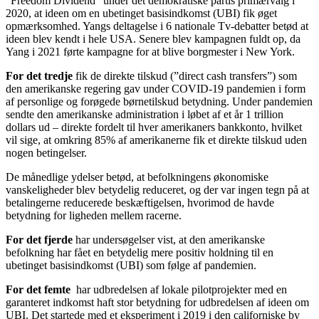
”Freedom Dividend” under det demokratiske partis primærvalg i
2020, at ideen om en ubetinget basisindkomst (UBI) fik øget
opmærksomhed. Yangs deltagelse i 6 nationale Tv-debatter betød at
ideen blev kendt i hele USA. Senere blev kampagnen fuldt op, da
Yang i 2021 førte kampagne for at blive borgmester i New York.
For det tredje
fik de direkte tilskud (”direct cash transfers”) som
den amerikanske regering gav under COVID-19 pandemien i form
af personlige og forøgede børnetilskud betydning. Under pandemien
sendte den amerikanske administration i løbet af et år 1 trillion
dollars ud – direkte fordelt til hver amerikaners bankkonto, hvilket
vil sige, at omkring 85% af amerikanerne fik et direkte tilskud uden
nogen betingelser.
De månedlige ydelser betød, at befolkningens økonomiske
vanskeligheder blev betydelig reduceret, og der var ingen tegn på at
betalingerne reducerede beskæftigelsen, hvorimod de havde
betydning for ligheden mellem racerne.
For det fjerde
har undersøgelser vist, at den amerikanske
befolkning har fået en betydelig mere positiv holdning til en
ubetinget basisindkomst (UBI) som følge af pandemien.
For det femte
har udbredelsen af lokale pilotprojekter med en
garanteret indkomst haft stor betydning for udbredelsen af ideen om
UBI. Det startede med et eksperiment i 2019 i den californiske by