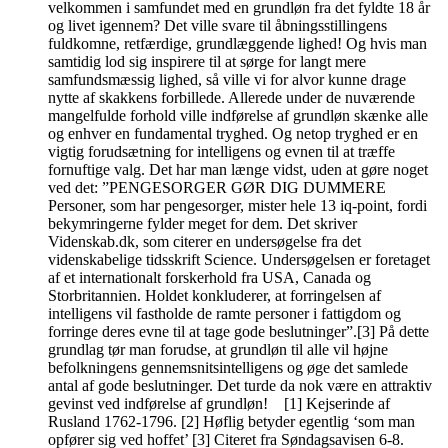
velkommen i samfundet med en grundløn fra det fyldte 18 år
og livet igennem? Det ville svare til åbningsstillingens
fuldkomne, retfærdige, grundlæggende lighed! Og hvis man
samtidig lod sig inspirere til at sørge for langt mere
samfundsmæssig lighed, så ville vi for alvor kunne drage
nytte af skakkens forbillede. Allerede under de nuværende
mangelfulde forhold ville indførelse af grundløn skænke alle
og enhver en fundamental tryghed. Og netop tryghed er en
vigtig forudsætning for intelligens og evnen til at træffe
fornuftige valg. Det har man længe vidst, uden at gøre noget
ved det: ”PENGESORGER GØR DIG DUMMERE
Personer, som har pengesorger, mister hele 13 iq-point, fordi
bekymringerne fylder meget for dem. Det skriver
Videnskab.dk, som citerer en undersøgelse fra det
videnskabelige tidsskrift Science. Undersøgelsen er foretaget
af et internationalt forskerhold fra USA, Canada og
Storbritannien. Holdet konkluderer, at forringelsen af
intelligens vil fastholde de ramte personer i fattigdom og
forringe deres evne til at tage gode beslutninger”.[3] På dette
grundlag tør man forudse, at grundløn til alle vil højne
befolkningens gennemsnitsintelligens og øge det samlede
antal af gode beslutninger. Det turde da nok være en attraktiv
gevinst ved indførelse af grundløn! [1] Kejserinde af
Rusland 1762-1796. [2] Høflig betyder egentlig ‘som man
opfører sig ved hoffet’ [3] Citeret fra Søndagsavisen 6-8.