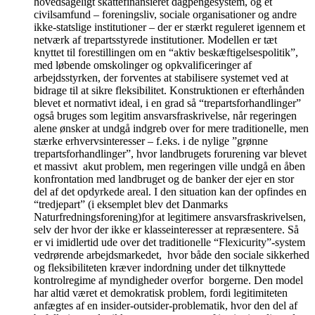
hovedsageligt skattefinansieret dagpengesystem, og et
civilsamfund – foreningsliv, sociale organisationer og andre
ikke-statslige institutioner – der er stærkt reguleret igennem et
netværk af trepartsstyrede institutioner. Modellen er tæt
knyttet til forestillingen om en “aktiv beskæftigelsespolitik”,
med løbende omskolinger og opkvalificeringer af
arbejdsstyrken, der forventes at stabilisere systemet ved at
bidrage til at sikre fleksibilitet. Konstruktionen er efterhånden
blevet et normativt ideal, i en grad så “trepartsforhandlinger”
også bruges som legitim ansvarsfraskrivelse, når regeringen
alene ønsker at undgå indgreb over for mere traditionelle, men
stærke erhvervsinteresser – f.eks. i de nylige ”grønne
trepartsforhandlinger”, hvor landbrugets forurening var blevet
et massivt akut problem, men regeringen ville undgå en åben
konfrontation med landbruget og de banker der ejer en stor
del af det opdyrkede areal. I den situation kan der opfindes en
“tredjepart” (i eksemplet blev det Danmarks
Naturfredningsforening)for at legitimere ansvarsfraskrivelsen,
selv der hvor der ikke er klasseinteresser at repræsentere. Så
er vi imidlertid ude over det traditionelle “Flexicurity”-system
vedrørende arbejdsmarkedet, hvor både den sociale sikkerhed
og fleksibiliteten kræver indordning under det tilknyttede
kontrolregime af myndigheder overfor borgerne. Den model
har altid været et demokratisk problem, fordi legitimiteten
anfægtes af en insider-outsider-problematik, hvor den del af