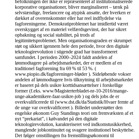
befolkningen der ikke er repræsenteret af institutionaliserede
korporative organisationer, bliver marginaliseret – tænk på
selvstændige, freelancere og atypisk ansatte, der hverken er
dækket af overenskomster eller har reel indflydelse via
fagforeningerne. Demokratiproblemet har imidlertid været
overskygget af en materiel velfærdsgevinst, der har sikret
opbakning og social stabilitet, på trods af
legitimitetsproblemet. Men organisationsgraden er skrumpet
støt og sikkert igennem hele den periode, hvor den digitale
teknologirevolution i stigende grad har transformeret
samfundet. I perioden 2000–2024 faldt andelen af
lønmodtagere på arbejdsmarkedet, der er medlem af en
traditionel fagforening fra 69 % til 53 %. (
www.piopio.dk/fagforeninger-bløder ). Sideløbende vokser
andelen af lønmodtagere hvis tilknytning til arbejdsmarkedet
er baseret på dels usikre korttidsansættelser i forskellige
former (f.eks. www/Magisterterbladet-nr-10-2016/mange-
unge-akademikere-faar-usikre-job ) og dels jobs de er
overkvalificerede til (www.dst.dk/da/Statistik/Hvaer femte af
de unge var overkvalificeret ). Billedet understøtter den
engelske økonom Guy Standings teori om fremvæksten af et
nyt “prekariat”, i kølvandet på den digitale
teknologirevolution, karakteriseret ved indkomstusikkerhed,
manglende jobkontinuitet og svagere institutionel beskyttelse.
Det følger omstillingen fra fremstillingsøkonomi til