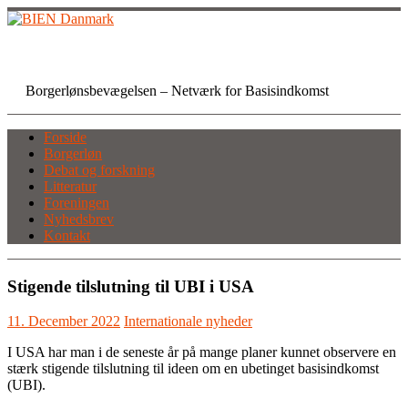
Skip
to
content
BIEN Danmark
Borgerlønsbevægelsen – Netværk for Basisindkomst
Forside
Borgerløn
Debat og forskning
Litteratur
Foreningen
Nyhedsbrev
Kontakt
Stigende tilslutning til UBI i USA
11. December 2022
Internationale nyheder
I USA har man i de seneste år på mange planer kunnet observere en
stærk stigende tilslutning til ideen om en ubetinget basisindkomst
(UBI).