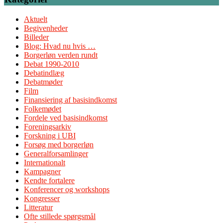
Aktuelt
Begivenheder
Billeder
Blog: Hvad nu hvis …
Borgerløn verden rundt
Debat 1990-2010
Debatindlæg
Debatmøder
Film
Finansiering af basisindkomst
Folkemødet
Fordele ved basisindkomst
Foreningsarkiv
Forskning i UBI
Forsøg med borgerløn
Generalforsamlinger
Internationalt
Kampagner
Kendte fortalere
Konferencer og workshops
Kongresser
Litteratur
Ofte stillede spørgsmål