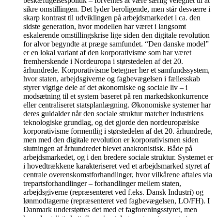
beskæftigelsespolitik – forventes at være særlig velegnet til at
sikre omstillingen. Det lyder beroligende, men står desværre i
skarp kontrast til udviklingen på arbejdsmarkedet i ca. den
sidste generation, hvor modellen har været i langsomt
eskalerende omstillingskrise lige siden den digitale revolution
for alvor begyndte at præge samfundet. “Den danske model”
er en lokal variant af den korporativisme som har været
fremherskende i Nordeuropa i størstedelen af det 20.
århundrede. Korporativisme betegner her et samfundssystem,
hvor staten, arbejdsgiverne og fagbevægelsen i fællesskab
styrer vigtige dele af det økonomiske og sociale liv – i
modsætning til et system baseret på ren markedskonkurrence
eller centraliseret statsplanlægning. Økonomiske systemer har
deres guldalder når den sociale struktur matcher industriens
teknologiske grundlag, og det gjorde den nordeuropæiske
korporativisme formentlig i størstedelen af det 20. århundrede,
men med den digitale revolution er korporativismen siden
slutningen af århundredet blevet anakronistisk. Både på
arbejdsmarkedet, og i den bredere sociale struktur. Systemet er
i hovedtrækkene karakteriseret ved et arbejdsmarked styret af
centrale overenskomstforhandlinger, hvor vilkårene aftales via
trepartsforhandlinger – forhandlinger mellem staten,
arbejdsgiverne (repræsenteret ved f.eks. Dansk Industri) og
lønmodtagerne (repræsenteret ved fagbevægelsen, LO/FH). I
Danmark understøttes det med et fagforeningsstyret, men