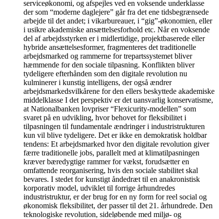
serviceøkonomi, og afspejles ved en voksende underklasse
der som “moderne daglejere” går fra det ene tidsbegrænsede
arbejde til det andet; i vikarbureauer, i “gig”-økonomien, eller
i usikre akademiske ansættelsesforhold etc. Når en voksende
del af arbejdsstyrken er i midlertidige, projektbaserede eller
hybride ansættelsesformer, fragmenteres det traditionelle
arbejdsmarked og rammerne for trepartssystemet bliver
hæmmende for den sociale tilpasning. Konflikten bliver
tydeligere efterhånden som den digitale revolution nu
kulminerer i kunstig intelligens, der også ændrer
arbejdsmarkedsvilkårene for den ellers beskyttede akademiske
middelklasse I det perspektiv er det uansvarlig konservatisme,
at Nationalbanken lovpriser “Flexicurity-modellen” som
svaret på en udvikling, hvor behovet for fleksibilitet i
tilpasningen til fundamentale ændringer i industristrukturen
kun vil blive tydeligere. Det er ikke en demokratisk holdbar
tendens: Et arbejdsmarked hvor den digitale revolution giver
færre traditionelle jobs, parallelt med at klimatilpasningen
kræver bæredygtige rammer for vækst, forudsætter en
omfattende reorganisering, hvis den sociale stabilitet skal
bevares. I stedet for kunstigt åndedræt til en anakronistisk
korporativ model, udviklet til forrige århundredes
industristruktur, er der brug for en ny form for reel social og
økonomisk fleksibilitet, der passer til det 21. århundrede. Den
teknologiske revolution, sideløbende med miljø- og