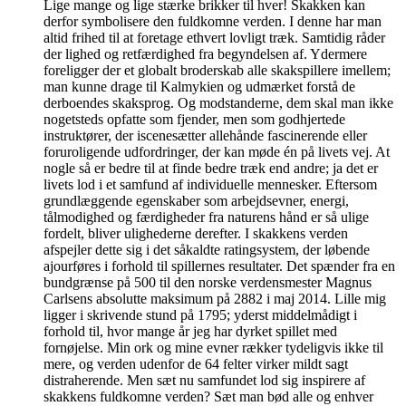
Lige mange og lige stærke brikker til hver! Skakken kan
derfor symbolisere den fuldkomne verden. I denne har man
altid frihed til at foretage ethvert lovligt træk. Samtidig råder
der lighed og retfærdighed fra begyndelsen af. Ydermere
foreligger der et globalt broderskab alle skakspillere imellem;
man kunne drage til Kalmykien og udmærket forstå de
derboendes skaksprog. Og modstanderne, dem skal man ikke
nogetsteds opfatte som fjender, men som godhjertede
instruktører, der iscenesætter allehånde fascinerende eller
foruroligende udfordringer, der kan møde én på livets vej. At
nogle så er bedre til at finde bedre træk end andre; ja det er
livets lod i et samfund af individuelle mennesker. Eftersom
grundlæggende egenskaber som arbejdsevner, energi,
tålmodighed og færdigheder fra naturens hånd er så ulige
fordelt, bliver ulighederne derefter. I skakkens verden
afspejler dette sig i det såkaldte ratingsystem, der løbende
ajourføres i forhold til spillernes resultater. Det spænder fra en
bundgrænse på 500 til den norske verdensmester Magnus
Carlsens absolutte maksimum på 2882 i maj 2014. Lille mig
ligger i skrivende stund på 1795; yderst middelmådigt i
forhold til, hvor mange år jeg har dyrket spillet med
fornøjelse. Min ork og mine evner rækker tydeligvis ikke til
mere, og verden udenfor de 64 felter virker mildt sagt
distraherende. Men sæt nu samfundet lod sig inspirere af
skakkens fuldkomne verden? Sæt man bød alle og enhver