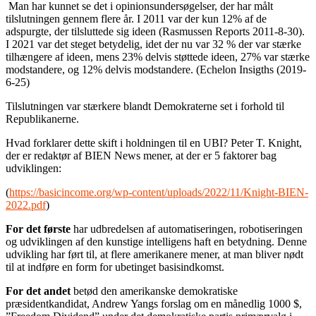
Man har kunnet se det i opinionsundersøgelser, der har målt
tilslutningen gennem flere år. I 2011 var der kun 12% af de
adspurgte, der tilsluttede sig ideen (Rasmussen Reports 2011-8-30).
I 2021 var det steget betydelig, idet der nu var 32 % der var stærke
tilhængere af ideen, mens 23% delvis støttede ideen, 27% var stærke
modstandere, og 12% delvis modstandere. (Echelon Insigths (2019-
6-25)
Tilslutningen var stærkere blandt Demokraterne set i forhold til
Republikanerne.
Hvad forklarer dette skift i holdningen til en UBI? Peter T. Knight,
der er redaktør af BIEN News mener, at der er 5 faktorer bag
udviklingen:
(
https://basicincome.org/wp-content/uploads/2022/11/Knight-BIEN-
2022.pdf
)
For det første
har udbredelsen af automatiseringen, robotiseringen
og udviklingen af den kunstige intelligens haft en betydning. Denne
udvikling har ført til, at flere amerikanere mener, at man bliver nødt
til at indføre en form for ubetinget basisindkomst.
For det andet
betød den amerikanske demokratiske
præsidentkandidat, Andrew Yangs forslag om en månedlig 1000 $,