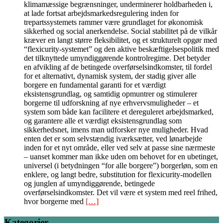
klimamæssige begrænsninger, underminerer holdbarheden i,
at lade fortsat arbejdsmarkedsregulering inden for
trepartssystemets rammer være grundlaget for økonomisk
sikkerhed og social anerkendelse. Social stabilitet på de vilkår
kræver en langt større fleksibilitet, og et strukturelt opgør med
“flexicurity-systemet” og den aktive beskæftigelsespolitik med
det tilknyttede umyndiggørende kontrolregime. Det betyder
en afvikling af de betingede overførselsindkomster, til fordel
for et alternativt, dynamisk system, der stadig giver alle
borgere en fundamental garanti for et værdigt
eksistensgrundlag, og samtidig opmuntrer og stimulerer
borgerne til udforskning af nye erhvervsmuligheder – et
system som både kan facilitere et dereguleret arbejdsmarked,
og garantere alle et værdigt eksistensgrundlag som
sikkerhedsnet, imens man udforsker nye muligheder. Hvad
enten det er som selvstændig iværksætter, ved lønarbejde
inden for et nyt område, eller ved selv at passe sine nærmeste
– uanset kommer man ikke uden om behovet for en ubetinget,
universel (i betydningen “for alle borgere”) borgerløn, som en
enklere, og langt bedre, substitution for flexicurity-modellen
og junglen af umyndiggørende, betingede
overførselsindkomster. Det vil være et system med reel frihed,
hvor borgerne med
[…]
Kategorier