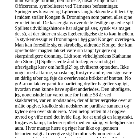
uundværlige fodfolk, den forreste, udsatte linje foran
Officererne, symboliseret ved Tårnenes befæstninger,
Springernes kavaleri og Løbernes langtrækkende artilleri. Og
i midten stråler Kongen & Dronningen som parret, alles øjne
er rettet imod. De kaster glans over dette festlige og ædle spil.
Spillets udviklingshistorie har sågar på sær, synsk vis maget
det så, at der råder en slags ligeberettigelse de to køn imellem.
Ja styrkemæssigt er Dronningen i høj grad Kongen overlegen.
Man kan forestille sig en skrøbelig, aldrende Konge, der kun
opretholder magten takket være sin langt fyrigere og
skarpsindigere dronning. Lidt som virkelighedens Katharina
den Store.[1] Spillets ædle ånd forfægter samtidig et
ufravigeligt krav om høflig[2] og civiliseret optræden. Ikke
noget med at larme, smaske og forstyrre andre, endsige være
en dårlig taber og feje de overlevende brikker af brættet. No
go! -man takker pænt for partiet og drøfter bagefter sagligt,
hvordan man kunne have spillet anderledes. Den uhøfligste,
jeg nogensinde har været ude for i mine 58 år ved
skakbrættet, var en modstander, der af lutter ærgrelse over at
måtte opgive, krøllede sin nedskrevne partiliste sammen og
kylede den over skulderen. Men netop retten til at opgive
ævred og vifte med det hvide flag, for at undgå en langstrakt,
forgæves kamp, forlener spillet med en nådig, virkelighedstro
aura. Hvor mange hære og riger har ikke op igennem
historien valgt at overgive sig fremfor selvmorderisk at