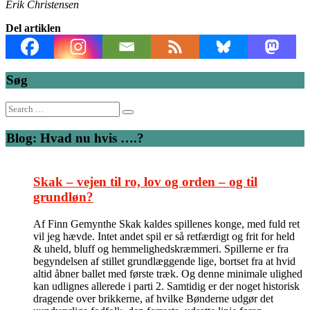
Erik Christensen
Del artiklen
Søg
Search
for:
Blog: Hvad nu hvis ….?
Skak – vejen til ro, lov og orden – og til
grundløn?
Af Finn Gemynthe Skak kaldes spillenes konge, med fuld ret
vil jeg hævde. Intet andet spil er så retfærdigt og frit for held
& uheld, bluff og hemmelighedskræmmeri. Spillerne er fra
begyndelsen af stillet grundlæggende lige, bortset fra at hvid
altid åbner ballet med første træk. Og denne minimale ulighed
kan udlignes allerede i parti 2. Samtidig er der noget historisk
dragende over brikkerne, af hvilke Bønderne udgør det