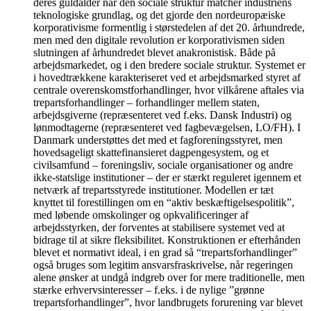
deres guldalder når den sociale struktur matcher industriens
teknologiske grundlag, og det gjorde den nordeuropæiske
korporativisme formentlig i størstedelen af det 20. århundrede,
men med den digitale revolution er korporativismen siden
slutningen af århundredet blevet anakronistisk. Både på
arbejdsmarkedet, og i den bredere sociale struktur. Systemet er
i hovedtrækkene karakteriseret ved et arbejdsmarked styret af
centrale overenskomstforhandlinger, hvor vilkårene aftales via
trepartsforhandlinger – forhandlinger mellem staten,
arbejdsgiverne (repræsenteret ved f.eks. Dansk Industri) og
lønmodtagerne (repræsenteret ved fagbevægelsen, LO/FH). I
Danmark understøttes det med et fagforeningsstyret, men
hovedsageligt skattefinansieret dagpengesystem, og et
civilsamfund – foreningsliv, sociale organisationer og andre
ikke-statslige institutioner – der er stærkt reguleret igennem et
netværk af trepartsstyrede institutioner. Modellen er tæt
knyttet til forestillingen om en “aktiv beskæftigelsespolitik”,
med løbende omskolinger og opkvalificeringer af
arbejdsstyrken, der forventes at stabilisere systemet ved at
bidrage til at sikre fleksibilitet. Konstruktionen er efterhånden
blevet et normativt ideal, i en grad så “trepartsforhandlinger”
også bruges som legitim ansvarsfraskrivelse, når regeringen
alene ønsker at undgå indgreb over for mere traditionelle, men
stærke erhvervsinteresser – f.eks. i de nylige ”grønne
trepartsforhandlinger”, hvor landbrugets forurening var blevet