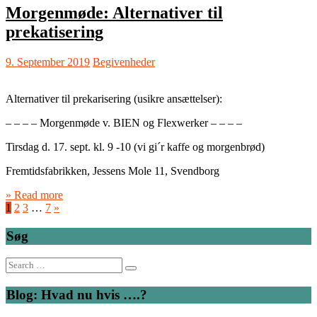
Morgenmøde: Alternativer til
prekatisering
9. September 2019
Begivenheder
Alternativer til prekarisering (usikre ansættelser):
– – – – Morgenmøde v. BIEN og Flexwerker – – – –
Tirsdag d. 17. sept. kl. 9 -10 (vi gi´r kaffe og morgenbrød)
Fremtidsfabrikken, Jessens Mole 11, Svendborg
» Read more
1
2
3
…
7
»
Søg
Search
for:
Blog: Hvad nu hvis ….?