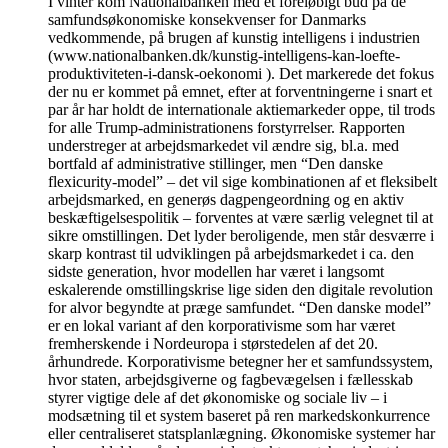
I vinter kom Nationalbanken med et foreløbigt bud på de
samfundsøkonomiske konsekvenser for Danmarks
vedkommende, på brugen af kunstig intelligens i industrien
(www.nationalbanken.dk/kunstig-intelligens-kan-loefte-
produktiviteten-i-dansk-oekonomi ). Det markerede det fokus
der nu er kommet på emnet, efter at forventningerne i snart et
par år har holdt de internationale aktiemarkeder oppe, til trods
for alle Trump-administrationens forstyrrelser. Rapporten
understreger at arbejdsmarkedet vil ændre sig, bl.a. med
bortfald af administrative stillinger, men “Den danske
flexicurity-model” – det vil sige kombinationen af et fleksibelt
arbejdsmarked, en generøs dagpengeordning og en aktiv
beskæftigelsespolitik – forventes at være særlig velegnet til at
sikre omstillingen. Det lyder beroligende, men står desværre i
skarp kontrast til udviklingen på arbejdsmarkedet i ca. den
sidste generation, hvor modellen har været i langsomt
eskalerende omstillingskrise lige siden den digitale revolution
for alvor begyndte at præge samfundet. “Den danske model”
er en lokal variant af den korporativisme som har været
fremherskende i Nordeuropa i størstedelen af det 20.
århundrede. Korporativisme betegner her et samfundssystem,
hvor staten, arbejdsgiverne og fagbevægelsen i fællesskab
styrer vigtige dele af det økonomiske og sociale liv – i
modsætning til et system baseret på ren markedskonkurrence
eller centraliseret statsplanlægning. Økonomiske systemer har