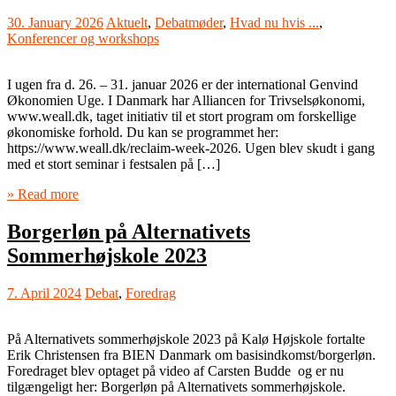
30. January 2026
Aktuelt
,
Debatmøder
,
Hvad nu hvis ...
,
Konferencer og workshops
I ugen fra d. 26. – 31. januar 2026 er der international Genvind
Økonomien Uge. I Danmark har Alliancen for Trivselsøkonomi,
www.weall.dk, taget initiativ til et stort program om forskellige
økonomiske forhold. Du kan se programmet her:
https://www.weall.dk/reclaim-week-2026. Ugen blev skudt i gang
med et stort seminar i festsalen på […]
» Read more
Borgerløn på Alternativets
Sommerhøjskole 2023
7. April 2024
Debat
,
Foredrag
På Alternativets sommerhøjskole 2023 på Kalø Højskole fortalte
Erik Christensen fra BIEN Danmark om basisindkomst/borgerløn.
Foredraget blev optaget på video af Carsten Budde og er nu
tilgængeligt her: Borgerløn på Alternativets sommerhøjskole.