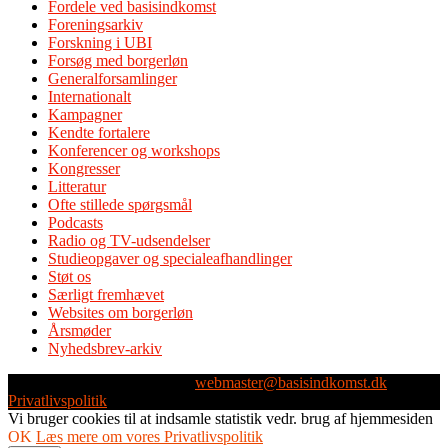
Fordele ved basisindkomst
Foreningsarkiv
Forskning i UBI
Forsøg med borgerløn
Generalforsamlinger
Internationalt
Kampagner
Kendte fortalere
Konferencer og workshops
Kongresser
Litteratur
Ofte stillede spørgsmål
Podcasts
Radio og TV-udsendelser
Studieopgaver og specialeafhandlinger
Støt os
Særligt fremhævet
Websites om borgerløn
Årsmøder
Nyhedsbrev-arkiv
Webmaster: Michael Husen -
webmaster@basisindkomst.dk
-
Privatlivspolitik
Vi bruger cookies til at indsamle statistik vedr. brug af hjemmesiden
OK
Læs mere om vores Privatlivspolitik