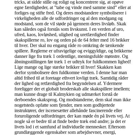
tricks, at sidde stille og roligt og koncentrere sig, at opøve
egne færdigheder, at ”tabe og vinde med samme sind” eller at
forliges og stifte fred. Og deres modstandere symboliserer i
virkeligheden alle de udfordringer og al den modgang og
modstand, som de vil støde på igennem deres livsløb. Skak
kan således også forstås som livskunst. I en verden af uro,
ufred, kaos, lovløshed, ulighed og uretfærdighed finder
skakspillerne ro, lov og orden på de 64 felter med 16 brikker
til hver. Der skal nu engang råde ro omkring de tænkende
spillere. Reglerne er ufravigelige og eviggyldige, og brikkerne
danner lige fra træk 1 ordentlige, meningsfulde mønstre. Og
åbningsstillingen før træk 1 er udtryk for fuldkommen lighed!
Lige mange og lige stærke brikker til hver! Skakken kan
derfor symbolisere den fuldkomne verden. I denne har man
altid frihed til at foretage ethvert lovligt træk. Samtidig råder
der lighed og retfærdighed fra begyndelsen af. Ydermere
foreligger der et globalt broderskab alle skakspillere imellem;
man kunne drage til Kalmykien og udmærket forstå de
derboendes skaksprog. Og modstanderne, dem skal man ikke
nogetsteds opfatte som fjender, men som godhjertede
instruktører, der iscenesætter allehånde fascinerende eller
foruroligende udfordringer, der kan møde én på livets vej. At
nogle så er bedre til at finde bedre træk end andre; ja det er
livets lod i et samfund af individuelle mennesker. Eftersom
grundlæggende egenskaber som arbejdsevner, energi,