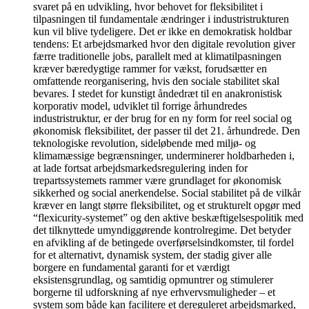
svaret på en udvikling, hvor behovet for fleksibilitet i
tilpasningen til fundamentale ændringer i industristrukturen
kun vil blive tydeligere. Det er ikke en demokratisk holdbar
tendens: Et arbejdsmarked hvor den digitale revolution giver
færre traditionelle jobs, parallelt med at klimatilpasningen
kræver bæredygtige rammer for vækst, forudsætter en
omfattende reorganisering, hvis den sociale stabilitet skal
bevares. I stedet for kunstigt åndedræt til en anakronistisk
korporativ model, udviklet til forrige århundredes
industristruktur, er der brug for en ny form for reel social og
økonomisk fleksibilitet, der passer til det 21. århundrede. Den
teknologiske revolution, sideløbende med miljø- og
klimamæssige begrænsninger, underminerer holdbarheden i,
at lade fortsat arbejdsmarkedsregulering inden for
trepartssystemets rammer være grundlaget for økonomisk
sikkerhed og social anerkendelse. Social stabilitet på de vilkår
kræver en langt større fleksibilitet, og et strukturelt opgør med
“flexicurity-systemet” og den aktive beskæftigelsespolitik med
det tilknyttede umyndiggørende kontrolregime. Det betyder
en afvikling af de betingede overførselsindkomster, til fordel
for et alternativt, dynamisk system, der stadig giver alle
borgere en fundamental garanti for et værdigt
eksistensgrundlag, og samtidig opmuntrer og stimulerer
borgerne til udforskning af nye erhvervsmuligheder – et
system som både kan facilitere et dereguleret arbejdsmarked,