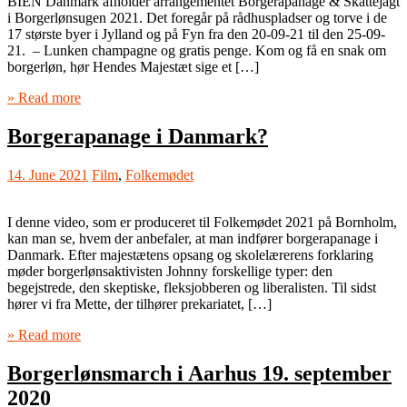
BIEN Danmark afholder arrangementet Borgerapanage & Skattejagt
i Borgerlønsugen 2021. Det foregår på rådhuspladser og torve i de
17 største byer i Jylland og på Fyn fra den 20-09-21 til den 25-09-
21. – Lunken champagne og gratis penge. Kom og få en snak om
borgerløn, hør Hendes Majestæt sige et […]
» Read more
Borgerapanage i Danmark?
14. June 2021
Film
,
Folkemødet
I denne video, som er produceret til Folkemødet 2021 på Bornholm,
kan man se, hvem der anbefaler, at man indfører borgerapanage i
Danmark. Efter majestætens opsang og skolelærerens forklaring
møder borgerlønsaktivisten Johnny forskellige typer: den
begejstrede, den skeptiske, fleksjobberen og liberalisten. Til sidst
hører vi fra Mette, der tilhører prekariatet, […]
» Read more
Borgerlønsmarch i Aarhus 19. september
2020