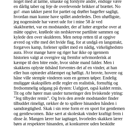
noget med at larme, smaske og forstyrre andre, endsige være
en dårlig taber og feje de overlevende brikker af brættet. No
go! -man takker pænt for partiet og drøfter bagefter sagligt,
hvordan man kunne have spillet anderledes. Den uhøfligste,
jeg nogensinde har været ude for i mine 58 år ved
skakbrættet, var en modstander, der af lutter ærgrelse over at
måtte opgive, krøllede sin nedskrevne partiliste sammen og
kylede den over skulderen. Men netop retten til at opgive
ævred og vifte med det hvide flag, for at undgå en langstrakt,
forgæves kamp, forlener spillet med en nådig, virkelighedstro
aura. Hvor mange hære og riger har ikke op igennem
historien valgt at overgive sig fremfor selvmorderisk at
kæmpe til den bitre ende, hvor sidste mand falder. Men i
skakkens oplyste tidsånd forventes det af en vinder, at han
eller hun optræder afdæmpet og høfligt. At brovte, hovere og
håne ville stemple vinderen som en gemen tølper. Endelig
muliggør skakspillets ædle regler en realistisk, fornuftig og
fredsommelig udgang på dysten: Uafgjort, også kaldet remis.
Tit og ofte hører man under turneringer den hviskende ytring:
”Jeg tilbyder remis”. Og hvis den ærede modstander finder
tilbuddet rimeligt, rækker de to spillere hinanden hånden i
samdrægtighed. Skak i sin rene form er en sport for gentlemen
og gentlewomen. Ikke sært at skoleskak vinder kraftigt frem i
disse år. Mangen lærer har iagttaget, hvorledes skakken lærer
børn at respektere hinanden, at konkurrere uden beskidte