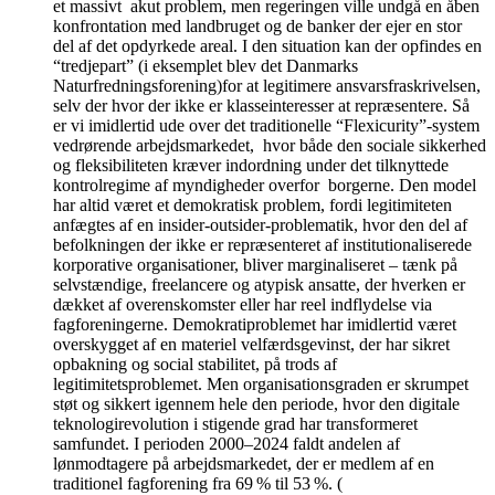
et massivt akut problem, men regeringen ville undgå en åben
konfrontation med landbruget og de banker der ejer en stor
del af det opdyrkede areal. I den situation kan der opfindes en
“tredjepart” (i eksemplet blev det Danmarks
Naturfredningsforening)for at legitimere ansvarsfraskrivelsen,
selv der hvor der ikke er klasseinteresser at repræsentere. Så
er vi imidlertid ude over det traditionelle “Flexicurity”-system
vedrørende arbejdsmarkedet, hvor både den sociale sikkerhed
og fleksibiliteten kræver indordning under det tilknyttede
kontrolregime af myndigheder overfor borgerne. Den model
har altid været et demokratisk problem, fordi legitimiteten
anfægtes af en insider-outsider-problematik, hvor den del af
befolkningen der ikke er repræsenteret af institutionaliserede
korporative organisationer, bliver marginaliseret – tænk på
selvstændige, freelancere og atypisk ansatte, der hverken er
dækket af overenskomster eller har reel indflydelse via
fagforeningerne. Demokratiproblemet har imidlertid været
overskygget af en materiel velfærdsgevinst, der har sikret
opbakning og social stabilitet, på trods af
legitimitetsproblemet. Men organisationsgraden er skrumpet
støt og sikkert igennem hele den periode, hvor den digitale
teknologirevolution i stigende grad har transformeret
samfundet. I perioden 2000–2024 faldt andelen af
lønmodtagere på arbejdsmarkedet, der er medlem af en
traditionel fagforening fra 69 % til 53 %. (