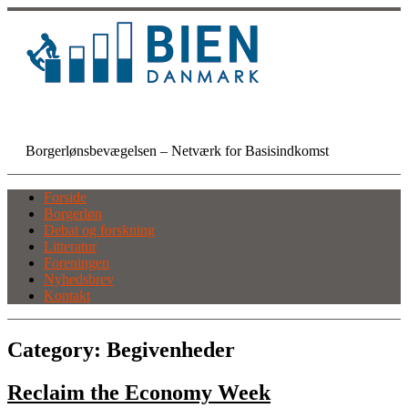
Skip
to
content
BIEN Danmark
Borgerlønsbevægelsen – Netværk for Basisindkomst
Forside
Borgerløn
Debat og forskning
Litteratur
Foreningen
Nyhedsbrev
Kontakt
Category:
Begivenheder
Reclaim the Economy Week