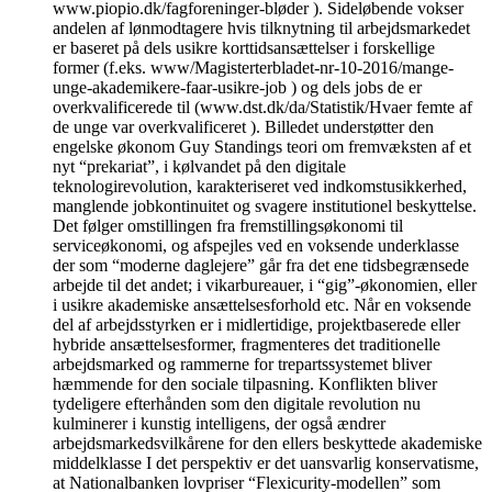
www.piopio.dk/fagforeninger-bløder ). Sideløbende vokser
andelen af lønmodtagere hvis tilknytning til arbejdsmarkedet
er baseret på dels usikre korttidsansættelser i forskellige
former (f.eks. www/Magisterterbladet-nr-10-2016/mange-
unge-akademikere-faar-usikre-job ) og dels jobs de er
overkvalificerede til (www.dst.dk/da/Statistik/Hvaer femte af
de unge var overkvalificeret ). Billedet understøtter den
engelske økonom Guy Standings teori om fremvæksten af et
nyt “prekariat”, i kølvandet på den digitale
teknologirevolution, karakteriseret ved indkomstusikkerhed,
manglende jobkontinuitet og svagere institutionel beskyttelse.
Det følger omstillingen fra fremstillingsøkonomi til
serviceøkonomi, og afspejles ved en voksende underklasse
der som “moderne daglejere” går fra det ene tidsbegrænsede
arbejde til det andet; i vikarbureauer, i “gig”-økonomien, eller
i usikre akademiske ansættelsesforhold etc. Når en voksende
del af arbejdsstyrken er i midlertidige, projektbaserede eller
hybride ansættelsesformer, fragmenteres det traditionelle
arbejdsmarked og rammerne for trepartssystemet bliver
hæmmende for den sociale tilpasning. Konflikten bliver
tydeligere efterhånden som den digitale revolution nu
kulminerer i kunstig intelligens, der også ændrer
arbejdsmarkedsvilkårene for den ellers beskyttede akademiske
middelklasse I det perspektiv er det uansvarlig konservatisme,
at Nationalbanken lovpriser “Flexicurity-modellen” som