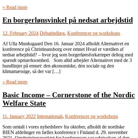
» Read more
En borgerlønsvinkel på nedsat arbejdstid
12. February 2024
Debatindlæg
,
Konferencer og workshops
Af Ulla Munksgaard Den 16. Januar 2024 afholdt Alternativet en
konference på Christinansborg over emnet Hvad er værdien af
nedsat arbejdstid? – hvor jeg som borgerlønsforkæmper deltog med
spændt opmærksomhed. Som altid arbejder Alternativet med de 3
bundlinjer på emnet: den økonomiske, den sociale og den
klimamæssige, så der var […]
» Read more
Basic Income – Cornerstone of the Nordic
Welfare State
11. January 2022
Internationalt
,
Konferencer og workshops
Som omtalt i vores nyhedsbrev fra oktober, afholdt de nordiske
BIEN afdelinger en fælles konference i Finland d. 29. november
2021. Omdrejningspunktet for konferencen var udgivelsen af den