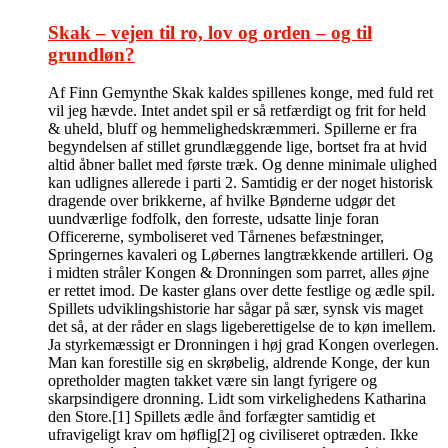
Skak – vejen til ro, lov og orden – og til
grundløn?
Af Finn Gemynthe Skak kaldes spillenes konge, med fuld ret
vil jeg hævde. Intet andet spil er så retfærdigt og frit for held
& uheld, bluff og hemmelighedskræmmeri. Spillerne er fra
begyndelsen af stillet grundlæggende lige, bortset fra at hvid
altid åbner ballet med første træk. Og denne minimale ulighed
kan udlignes allerede i parti 2. Samtidig er der noget historisk
dragende over brikkerne, af hvilke Bønderne udgør det
uundværlige fodfolk, den forreste, udsatte linje foran
Officererne, symboliseret ved Tårnenes befæstninger,
Springernes kavaleri og Løbernes langtrækkende artilleri. Og
i midten stråler Kongen & Dronningen som parret, alles øjne
er rettet imod. De kaster glans over dette festlige og ædle spil.
Spillets udviklingshistorie har sågar på sær, synsk vis maget
det så, at der råder en slags ligeberettigelse de to køn imellem.
Ja styrkemæssigt er Dronningen i høj grad Kongen overlegen.
Man kan forestille sig en skrøbelig, aldrende Konge, der kun
opretholder magten takket være sin langt fyrigere og
skarpsindigere dronning. Lidt som virkelighedens Katharina
den Store.[1] Spillets ædle ånd forfægter samtidig et
ufravigeligt krav om høflig[2] og civiliseret optræden. Ikke