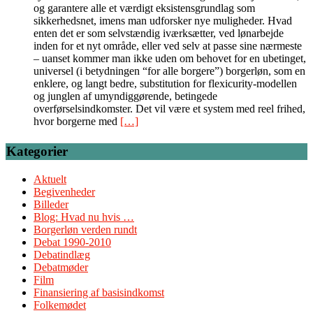
og garantere alle et værdigt eksistensgrundlag som
sikkerhedsnet, imens man udforsker nye muligheder. Hvad
enten det er som selvstændig iværksætter, ved lønarbejde
inden for et nyt område, eller ved selv at passe sine nærmeste
– uanset kommer man ikke uden om behovet for en ubetinget,
universel (i betydningen “for alle borgere”) borgerløn, som en
enklere, og langt bedre, substitution for flexicurity-modellen
og junglen af umyndiggørende, betingede
overførselsindkomster. Det vil være et system med reel frihed,
hvor borgerne med
[…]
Kategorier
Aktuelt
Begivenheder
Billeder
Blog: Hvad nu hvis …
Borgerløn verden rundt
Debat 1990-2010
Debatindlæg
Debatmøder
Film
Finansiering af basisindkomst
Folkemødet