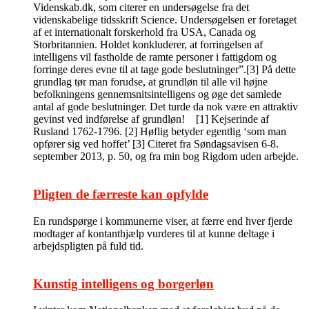
Videnskab.dk, som citerer en undersøgelse fra det
videnskabelige tidsskrift Science. Undersøgelsen er foretaget
af et internationalt forskerhold fra USA, Canada og
Storbritannien. Holdet konkluderer, at forringelsen af
intelligens vil fastholde de ramte personer i fattigdom og
forringe deres evne til at tage gode beslutninger”.[3] På dette
grundlag tør man forudse, at grundløn til alle vil højne
befolkningens gennemsnitsintelligens og øge det samlede
antal af gode beslutninger. Det turde da nok være en attraktiv
gevinst ved indførelse af grundløn! [1] Kejserinde af
Rusland 1762-1796. [2] Høflig betyder egentlig ‘som man
opfører sig ved hoffet’ [3] Citeret fra Søndagsavisen 6-8.
september 2013, p. 50, og fra min bog Rigdom uden arbejde.
Pligten de færreste kan opfylde
En rundspørge i kommunerne viser, at færre end hver fjerde
modtager af kontanthjælp vurderes til at kunne deltage i
arbejdspligten på fuld tid.
Kunstig intelligens og borgerløn