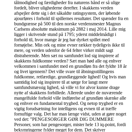
tålmodighed og færdigheder fra naturens hånd er så ulige
fordelt, bliver ulighederne derefter. I skakkens verden
afspejler dette sig i det såkaldte ratingsystem, der løbende
ajourføres i forhold til spillernes resultater. Det spænder fra en
bundgrænse på 500 til den norske verdensmester Magnus
Carlsens absolutte maksimum på 2882 i maj 2014. Lille mig
ligger i skrivende stund på 1795; yderst middelmådigt i
forhold til, hvor mange år jeg har dyrket spillet med
fornøjelse. Min ork og mine evner rækker tydeligvis ikke til
mere, og verden udenfor de 64 felter virker mildt sagt
distraherende. Men sæt nu samfundet lod sig inspirere af
skakkens fuldkomne verden? Sæt man bød alle og enhver
velkommen i samfundet med en grundløn fra det fyldte 18 år
og livet igennem? Det ville svare til åbningsstillingens
fuldkomne, retfærdige, grundlæggende lighed! Og hvis man
samtidig lod sig inspirere til at sørge for langt mere
samfundsmæssig lighed, så ville vi for alvor kunne drage
nytte af skakkens forbillede. Allerede under de nuværende
mangelfulde forhold ville indførelse af grundløn skænke alle
og enhver en fundamental tryghed. Og netop tryghed er en
vigtig forudsætning for intelligens og evnen til at træffe
fornuftige valg. Det har man længe vidst, uden at gøre noget
ved det: ”PENGESORGER GØR DIG DUMMERE
Personer, som har pengesorger, mister hele 13 iq-point, fordi
bekymringerne fylder meget for dem. Det skriver