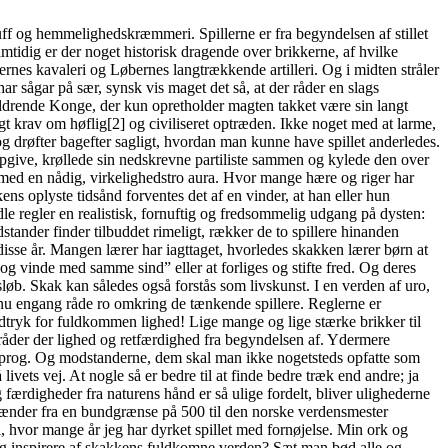
luff og hemmelighedskræmmeri. Spillerne er fra begyndelsen af stillet
amtidig er der noget historisk dragende over brikkerne, af hvilke
rnes kavaleri og Løbernes langtrækkende artilleri. Og i midten stråler
ar sågar på sær, synsk vis maget det så, at der råder en slags
aldrende Konge, der kun opretholder magten takket være sin langt
gt krav om høflig[2] og civiliseret optræden. Ikke noget med at larme,
og drøfter bagefter sagligt, hvordan man kunne have spillet anderledes.
 opgive, krøllede sin nedskrevne partiliste sammen og kylede den over
t med en nådig, virkelighedstro aura. Hvor mange hære og riger har
ns oplyste tidsånd forventes det af en vinder, at han eller hun
e regler en realistisk, fornuftig og fredsommelig udgang på dysten:
tander finder tilbuddet rimeligt, rækker de to spillere hinanden
isse år. Mangen lærer har iagttaget, hvorledes skakken lærer børn at
 og vinde med samme sind” eller at forliges og stifte fred. Og deres
øb. Skak kan således også forstås som livskunst. I en verden af uro,
l nu engang råde ro omkring de tænkende spillere. Reglerne er
udtryk for fuldkommen lighed! Lige mange og lige stærke brikker til
 råder der lighed og retfærdighed fra begyndelsen af. Ydermere
ksprog. Og modstanderne, dem skal man ikke nogetsteds opfatte som
ivets vej. At nogle så er bedre til at finde bedre træk end andre; ja
ærdigheder fra naturens hånd er så ulige fordelt, bliver ulighederne
et spænder fra en bundgrænse på 500 til den norske verdensmester
 hvor mange år jeg har dyrket spillet med fornøjelse. Min ork og
 sig inspirere af skakkens fuldkomne verden? Sæt man bød alle og