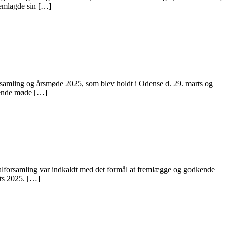
remlagde sin […]
samling og årsmøde 2025, som blev holdt i Odense d. 29. marts og
erende møde […]
alforsamling var indkaldt med det formål at fremlægge og godkende
rts 2025. […]