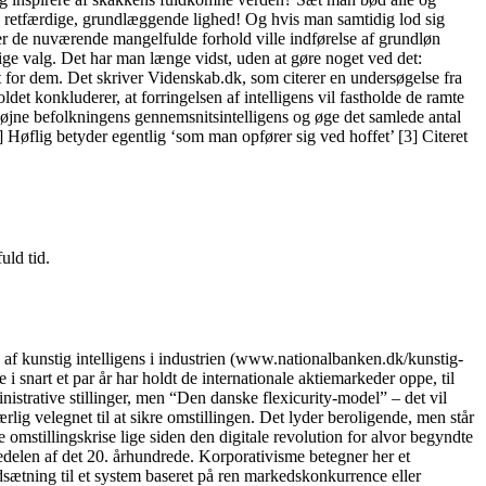
, retfærdige, grundlæggende lighed! Og hvis man samtidig lod sig
nder de nuværende mangelfulde forhold ville indførelse af grundløn
ige valg. Det har man længe vidst, uden at gøre noget ved det:
dem. Det skriver Videnskab.dk, som citerer en undersøgelse fra
det konkluderer, at forringelsen af intelligens vil fastholde de ramte
l højne befolkningens gennemsnitsintelligens og øge det samlede antal
 Høflig betyder egentlig ‘som man opfører sig ved hoffet’ [3] Citeret
uld tid.
kunstig intelligens i industrien (www.nationalbanken.dk/kunstig-
 snart et par år har holdt de internationale aktiemarkeder oppe, til
nistrative stillinger, men “Den danske flexicurity-model” – det vil
lig velegnet til at sikre omstillingen. Det lyder beroligende, men står
 omstillingskrise lige siden den digitale revolution for alvor begyndte
delen af det 20. århundrede. Korporativisme betegner her et
dsætning til et system baseret på ren markedskonkurrence eller