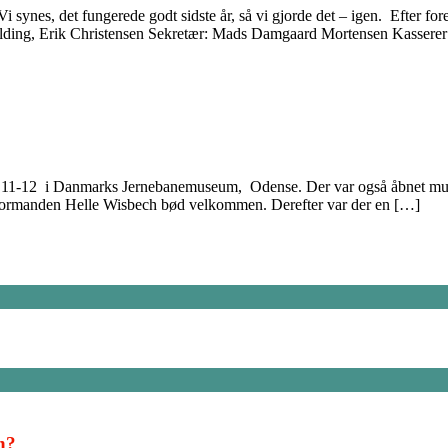
 synes, det fungerede godt sidste år, så vi gjorde det – igen. Efter fo
olding, Erik Christensen Sekretær: Mads Damgaard Mortensen Kassere
 11-12 i Danmarks Jernebanemuseum, Odense. Der var også åbnet mulig
 Formanden Helle Wisbech bød velkommen. Derefter var der en […]
n?