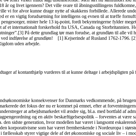
 år og livet igennem? Det ville svare til åbningsstillingens fuldkomne
ville vi for alvor kunne drage nytte af skakkens forbillede. Allerede u
er en vigtig forudsætning for intelligens og evnen til at træffe fornuft
r, mister hele 13 iq-point, fordi bekymringerne fylder meget for 
t af et internationalt forskerhold fra USA, Canada og Storbritannien. Hol
lutninger”.[3] På dette grundlag tør man forudse, at grundløn til alle vi
t ved indførelse af grundløn! [1] Kejserinde af Rusland 1762-1796. [2]
 Rigdom uden arbejde.
ager af kontanthjælp vurderes til at kunne deltage i arbejdspligten på f
fundsøkonomiske konsekvenser for Danmarks vedkommende, på brugen af 
arkerede det fokus der nu er kommet på emnet, efter at forventningerne i
understreger at arbejdsmarkedet vil ændre sig, bl.a. med bortfald af admi
gpengeordning og en aktiv beskæftigelsespolitik – forventes at være sær
a. den sidste generation, hvor modellen har været i langsomt eskalerende
 den korporativisme som har været fremherskende i Nordeuropa i største
fællesskab styrer vigtige dele af det økonomiske og sociale liv – i mo