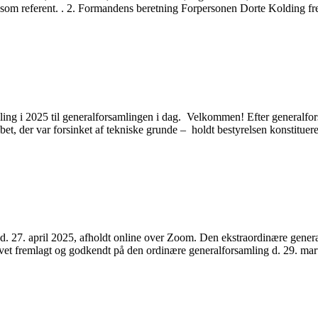
 som referent. . 2. Formandens beretning Forpersonen Dorte Kolding f
g i 2025 til generalforsamlingen i dag. Velkommen! Efter generalfor
abet, der var forsinket af tekniske grunde – holdt bestyrelsen konstitu
. 27. april 2025, afholdt online over Zoom. Den ekstraordinære gener
evet fremlagt og godkendt på den ordinære generalforsamling d. 29. ma