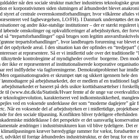
guldalder når den sociale struktur matcher industriens teknologiske gru
tion er korporativismen siden slutningen af århundredet blevet anakronis
 styret af centrale overenskomstforhandlinger, hvor vilkårene aftales v
præsenteret ved fagbevægelsen, LO/FH). I Danmark understøttes det med
sationer og andre ikke-statslige institutioner – der er stærkt reguleret 
d løbende omskolinger og opkvalificeringer af arbejdsstyrken, der forventes
rad så “trepartsforhandlinger” også bruges som legitim ansvarsfraskrivel
ge ”grønne trepartsforhandlinger”, hvor landbrugets forurening var bleve
af det opdyrkede areal. I den situation kan der opfindes en “tredjepart
einteresser at repræsentere. Så er vi imidlertid ude over det traditione
t tilknyttede kontrolregime af myndigheder overfor borgerne. Den model
 der ikke er repræsenteret af institutionaliserede korporative organisati
har reel indflydelse via fagforeningerne. Demokratiproblemet har imidler
t. Men organisationsgraden er skrumpet støt og sikkert igennem hele den 
 lønmodtagere på arbejdsmarkedet, der er medlem af en traditionel fagf
l arbejdsmarkedet er baseret på dels usikre korttidsansættelser i forsk
ede til (www.dst.dk/da/Statistik/Hvaer femte af de unge var overkvalifi
le teknologirevolution, karakteriseret ved indkomstusikkerhed, manglende
spejles ved en voksende underklasse der som “moderne daglejere” går fra 
c. Når en voksende del af arbejdsstyrken er i midlertidige, projektbaser
for den sociale tilpasning. Konflikten bliver tydeligere efterhånden so
akademiske middelklasse I det perspektiv er det uansvarlig konservatis
fundamentale ændringer i industristrukturen kun vil blive tydeligere. De
 at klimatilpasningen kræver bæredygtige rammer for vækst, forudsætter en
, udviklet til forrige århundredes industristruktur, er der brug for en ny 