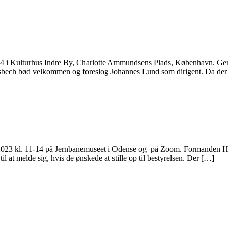
24 i Kulturhus Indre By, Charlotte Ammundsens Plads, København. Gene
Wisbech bød velkommen og foreslog Johannes Lund som dirigent. Da der
 2023 kl. 11-14 på Jernbanemuseet i Odense og på Zoom. Formanden He
at melde sig, hvis de ønskede at stille op til bestyrelsen. Der […]