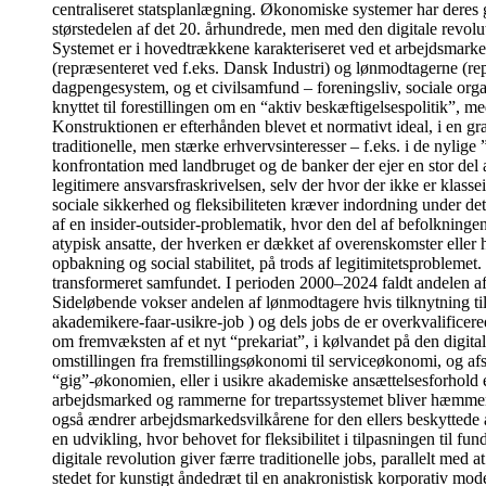
centraliseret statsplanlægning. Økonomiske systemer har deres 
størstedelen af det 20. århundrede, men med den digitale revolu
Systemet er i hovedtrækkene karakteriseret ved et arbejdsmarked
(repræsenteret ved f.eks. Dansk Industri) og lønmodtagerne (re
dagpengesystem, og et civilsamfund – foreningsliv, sociale organi
knyttet til forestillingen om en “aktiv beskæftigelsespolitik”, me
Konstruktionen er efterhånden blevet et normativt ideal, i en g
traditionelle, men stærke erhvervsinteresser – f.eks. i de nyli
konfrontation med landbruget og de banker der ejer en stor del 
legitimere ansvarsfraskrivelsen, selv der hvor der ikke er klass
sociale sikkerhed og fleksibiliteten kræver indordning under de
af en insider-outsider-problematik, hvor den del af befolkningen
atypisk ansatte, der hverken er dækket af overenskomster eller 
opbakning og social stabilitet, på trods af legitimitetsprobleme
transformeret samfundet. I perioden 2000–2024 faldt andelen af
Sideløbende vokser andelen af lønmodtagere hvis tilknytning ti
akademikere-faar-usikre-job ) og dels jobs de er overkvalificer
om fremvæksten af et nyt “prekariat”, i kølvandet på den digita
omstillingen fra fremstillingsøkonomi til serviceøkonomi, og af
“gig”-økonomien, eller i usikre akademiske ansættelsesforhold et
arbejdsmarked og rammerne for trepartssystemet bliver hæmmende 
også ændrer arbejdsmarkedsvilkårene for den ellers beskyttede 
en udvikling, hvor behovet for fleksibilitet i tilpasningen til 
digitale revolution giver færre traditionelle jobs, parallelt med
stedet for kunstigt åndedræt til en anakronistisk korporativ model