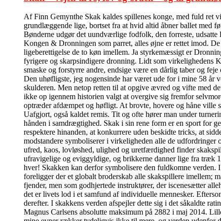
Af Finn Gemynthe Skak kaldes spillenes konge, med fuld ret vil 
grundlæggende lige, bortset fra at hvid altid åbner ballet med f
Bønderne udgør det uundværlige fodfolk, den forreste, udsatte l
Kongen & Dronningen som parret, alles øjne er rettet imod. De kas
ligeberettigelse de to køn imellem. Ja styrkemæssigt er Dronni
fyrigere og skarpsindigere dronning. Lidt som virkelighedens Ka
smaske og forstyrre andre, endsige være en dårlig taber og feje
Den uhøfligste, jeg nogensinde har været ude for i mine 58 år v
skulderen. Men netop retten til at opgive ævred og vifte med de
ikke op igennem historien valgt at overgive sig fremfor selvmord
optræder afdæmpet og høfligt. At brovte, hovere og håne ville 
Uafgjort, også kaldet remis. Tit og ofte hører man under turner
hånden i samdrægtighed. Skak i sin rene form er en sport for ge
respektere hinanden, at konkurrere uden beskidte tricks, at sidde
modstandere symboliserer i virkeligheden alle de udfordringer 
ufred, kaos, lovløshed, ulighed og uretfærdighed finder skakspi
ufravigelige og eviggyldige, og brikkerne danner lige fra træk 
hver! Skakken kan derfor symbolisere den fuldkomne verden. I de
foreligger der et globalt broderskab alle skakspillere imelle
fjender, men som godhjertede instruktører, der iscenesætter alleh
det er livets lod i et samfund af individuelle mennesker. Efter
derefter. I skakkens verden afspejler dette sig i det såkaldte ra
Magnus Carlsens absolutte maksimum på 2882 i maj 2014. Lille m
mine evner rækker tydeligvis ikke til mere, og verden udenfor 