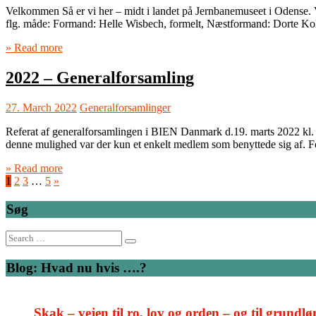
Velkommen Så er vi her – midt i landet på Jernbanemuseet i Odense. Vi
flg. måde: Formand: Helle Wisbech, formelt, Næstformand: Dorte K
» Read more
2022 – Generalforsamling
27. March 2022
Generalforsamlinger
Referat af generalforsamlingen i BIEN Danmark d.19. marts 2022 kl.
denne mulighed var der kun et enkelt medlem som benyttede sig af.
» Read more
1
2
3
…
5
»
Søg
Search
for:
Blog: Hvad nu hvis ….?
Skak – vejen til ro, lov og orden – og til grundlø