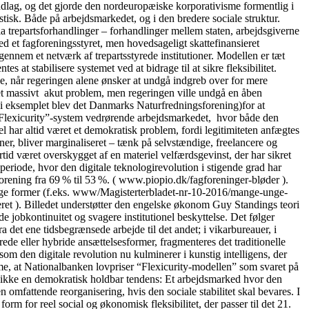
ndlag, og det gjorde den nordeuropæiske korporativisme formentlig i
tisk. Både på arbejdsmarkedet, og i den bredere sociale struktur.
ia trepartsforhandlinger – forhandlinger mellem staten, arbejdsgiverne
 et fagforeningsstyret, men hovedsageligt skattefinansieret
igennem et netværk af trepartsstyrede institutioner. Modellen er tæt
 at stabilisere systemet ved at bidrage til at sikre fleksibilitet.
se, når regeringen alene ønsker at undgå indgreb over for mere
t et massivt akut problem, men regeringen ville undgå en åben
” (i eksemplet blev det Danmarks Naturfredningsforening)for at
lle “Flexicurity”-system vedrørende arbejdsmarkedet, hvor både den
 har altid været et demokratisk problem, fordi legitimiteten anfægtes
oner, bliver marginaliseret – tænk på selvstændige, freelancere og
tid været overskygget af en materiel velfærdsgevinst, der har sikret
periode, hvor den digitale teknologirevolution i stigende grad har
orening fra 69 % til 53 %. ( www.piopio.dk/fagforeninger-bløder ).
ellige former (f.eks. www/Magisterterbladet-nr-10-2016/mange-unge-
ceret ). Billedet understøtter den engelske økonom Guy Standings teori
 jobkontinuitet og svagere institutionel beskyttelse. Det følger
det ene tidsbegrænsede arbejde til det andet; i vikarbureauer, i
ede eller hybride ansættelsesformer, fragmenteres det traditionelle
m den digitale revolution nu kulminerer i kunstig intelligens, der
me, at Nationalbanken lovpriser “Flexicurity-modellen” som svaret på
t er ikke en demokratisk holdbar tendens: Et arbejdsmarked hvor den
 omfattende reorganisering, hvis den sociale stabilitet skal bevares. I
form for reel social og økonomisk fleksibilitet, der passer til det 21.