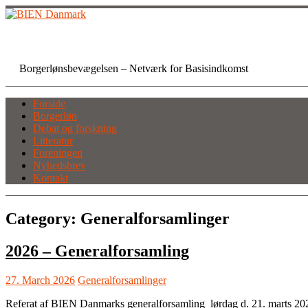
Skip
to
content
BIEN Danmark
Borgerlønsbevægelsen – Netværk for Basisindkomst
Forside
Borgerløn
Debat og forskning
Litteratur
Foreningen
Nyhedsbrev
Kontakt
Category:
Generalforsamlinger
2026 – Generalforsamling
27. March 2026
Generalforsamlinger
Referat af BIEN Danmarks generalforsamling lørdag d. 21. marts 20