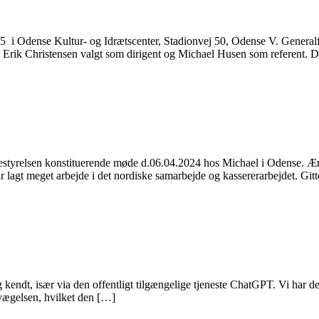
 i Odense Kultur- og Idrætscenter, Stadionvej 50, Odense V. Generalfor
Erik Christensen valgt som dirigent og Michael Husen som referent. D
styrelsen konstituerende møde d.06.04.2024 hos Michael i Odense. Ændr
ar lagt meget arbejde i det nordiske samarbejde og kassererarbejdet. Gi
g kendt, især via den offentligt tilgængelige tjeneste ChatGPT. Vi har de
vægelsen, hvilket den […]