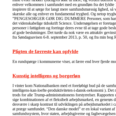
enhver velkommen i samfundet med en grundløn fra det fyldte 18
inspirere til at sørge for langt mere samfundsmæssig lighed, så 
skænke alle og enhver en fundamental tryghed. Og netop tryghed 
”PENGESORGER GØR DIG DUMMERE Personer, som har pengesorge
det videnskabelige tidsskrift Science. Undersøgelsen er foretage
personer i fattigdom og forringe deres evne til at tage gode bes
af gode beslutninger. Det turde da nok være en attraktiv gevins
fra Søndagsavisen 6-8. september 2013, p. 50, og fra min bog
Pligten de færreste kan opfylde
En rundspørge i kommunerne viser, at færre end hver fjerde modt
Kunstig intelligens og borgerløn
I vinter kom Nationalbanken med et foreløbigt bud på de sam
intelligens-kan-loefte-produktiviteten-i-dansk-oekonomi ). Det m
trods for alle Trump-administrationens forstyrrelser. Rapporten 
sige kombinationen af et fleksibelt arbejdsmarked, en generøs da
desværre i skarp kontrast til udviklingen på arbejdsmarkedet i c
at præge samfundet. “Den danske model” er en lokal variant af
samfundssystem, hvor staten, arbejdsgiverne og fagbevægelsen i 