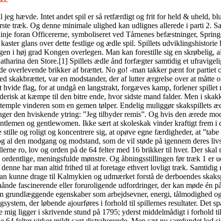
jeg hævde. Intet andet spil er så retfærdigt og frit for held & uheld, b
ørste træk. Og denne minimale ulighed kan udlignes allerede i parti 2. S
inje foran Officererne, symboliseret ved Tårnenes befæstninger, Springe
ter glans over dette festlige og ædle spil. Spillets udviklingshistorie h
ngen i høj grad Kongen overlegen. Man kan forestille sig en skrøbelig, 
tharina den Store.[1] Spillets ædle ånd forfægter samtidig et ufravigeli
 de overlevende brikker af brættet. No go! -man takker pænt for partiet 
ed skakbrættet, var en modstander, der af lutter ærgrelse over at måtte
t hvide flag, for at undgå en langstrakt, forgæves kamp, forlener spille
erisk at kæmpe til den bitre ende, hvor sidste mand falder. Men i skakke
stemple vinderen som en gemen tølper. Endelig muliggør skakspillets ædl
inger den hviskende ytring: ”Jeg tilbyder remis”. Og hvis den ærede mods
ntlemen og gentlewomen. Ikke sært at skoleskak vinder kraftigt frem i d
 stille og roligt og koncentrere sig, at opøve egne færdigheder, at ”tabe
og al den modgang og modstand, som de vil støde på igennem deres livsl
llerne ro, lov og orden på de 64 felter med 16 brikker til hver. Der ska
1 ordentlige, meningsfulde mønstre. Og åbningsstillingen før træk 1 er 
nne har man altid frihed til at foretage ethvert lovligt træk. Samtidig
m; man kunne drage til Kalmykien og udmærket forstå de derboendes ska
ånde fascinerende eller foruroligende udfordringer, der kan møde én på l
som grundlæggende egenskaber som arbejdsevner, energi, tålmodighed og f
tingsystem, der løbende ajourføres i forhold til spillernes resultater. D
ig ligger i skrivende stund på 1795; yderst middelmådigt i forhold til,
de 64 felter virker mildt sagt distraherende. Men sæt nu samfundet lod