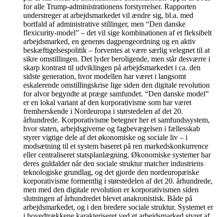
for alle Trump-administrationens forstyrrelser. Rapporten
understreger at arbejdsmarkedet vil ændre sig, bl.a. med
bortfald af administrative stillinger, men “Den danske
flexicurity-model” – det vil sige kombinationen af et fleksibelt
arbejdsmarked, en generøs dagpengeordning og en aktiv
beskæftigelsespolitik – forventes at være særlig velegnet til at
sikre omstillingen. Det lyder beroligende, men står desværre i
skarp kontrast til udviklingen på arbejdsmarkedet i ca. den
sidste generation, hvor modellen har været i langsomt
eskalerende omstillingskrise lige siden den digitale revolution
for alvor begyndte at præge samfundet. “Den danske model”
er en lokal variant af den korporativisme som har været
fremherskende i Nordeuropa i størstedelen af det 20.
århundrede. Korporativisme betegner her et samfundssystem,
hvor staten, arbejdsgiverne og fagbevægelsen i fællesskab
styrer vigtige dele af det økonomiske og sociale liv – i
modsætning til et system baseret på ren markedskonkurrence
eller centraliseret statsplanlægning. Økonomiske systemer har
deres guldalder når den sociale struktur matcher industriens
teknologiske grundlag, og det gjorde den nordeuropæiske
korporativisme formentlig i størstedelen af det 20. århundrede,
men med den digitale revolution er korporativismen siden
slutningen af århundredet blevet anakronistisk. Både på
arbejdsmarkedet, og i den bredere sociale struktur. Systemet er
i hovedtrækkene karakteriseret ved et arbejdsmarked styret af