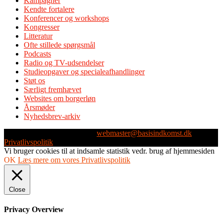
Kampagner
Kendte fortalere
Konferencer og workshops
Kongresser
Litteratur
Ofte stillede spørgsmål
Podcasts
Radio og TV-udsendelser
Studieopgaver og specialeafhandlinger
Støt os
Særligt fremhævet
Websites om borgerløn
Årsmøder
Nyhedsbrev-arkiv
Webmaster: Michael Husen -
webmaster@basisindkomst.dk
-
Privatlivspolitik
Vi bruger cookies til at indsamle statistik vedr. brug af hjemmesiden
OK
Læs mere om vores Privatlivspolitik
Close
Privacy Overview