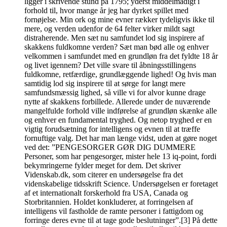
ligger i skrivende stund på 1795; yderst middelmådigt i
forhold til, hvor mange år jeg har dyrket spillet med
fornøjelse. Min ork og mine evner rækker tydeligvis ikke til
mere, og verden udenfor de 64 felter virker mildt sagt
distraherende. Men sæt nu samfundet lod sig inspirere af
skakkens fuldkomne verden? Sæt man bød alle og enhver
velkommen i samfundet med en grundløn fra det fyldte 18 år
og livet igennem? Det ville svare til åbningsstillingens
fuldkomne, retfærdige, grundlæggende lighed! Og hvis man
samtidig lod sig inspirere til at sørge for langt mere
samfundsmæssig lighed, så ville vi for alvor kunne drage
nytte af skakkens forbillede. Allerede under de nuværende
mangelfulde forhold ville indførelse af grundløn skænke alle
og enhver en fundamental tryghed. Og netop tryghed er en
vigtig forudsætning for intelligens og evnen til at træffe
fornuftige valg. Det har man længe vidst, uden at gøre noget
ved det: ”PENGESORGER GØR DIG DUMMERE
Personer, som har pengesorger, mister hele 13 iq-point, fordi
bekymringerne fylder meget for dem. Det skriver
Videnskab.dk, som citerer en undersøgelse fra det
videnskabelige tidsskrift Science. Undersøgelsen er foretaget
af et internationalt forskerhold fra USA, Canada og
Storbritannien. Holdet konkluderer, at forringelsen af
intelligens vil fastholde de ramte personer i fattigdom og
forringe deres evne til at tage gode beslutninger”.[3] På dette