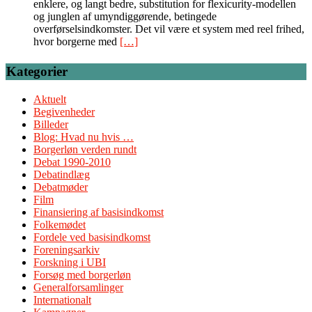
enklere, og langt bedre, substitution for flexicurity-modellen
og junglen af umyndiggørende, betingede
overførselsindkomster. Det vil være et system med reel frihed,
hvor borgerne med
[…]
Kategorier
Aktuelt
Begivenheder
Billeder
Blog: Hvad nu hvis …
Borgerløn verden rundt
Debat 1990-2010
Debatindlæg
Debatmøder
Film
Finansiering af basisindkomst
Folkemødet
Fordele ved basisindkomst
Foreningsarkiv
Forskning i UBI
Forsøg med borgerløn
Generalforsamlinger
Internationalt