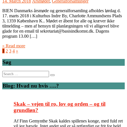
14. March 2018
Årsmøder
,
Generalforsamlinger
BIEN Danmarks årsmøde og generalforsamling afholdes lørdag d.
17. marts 2018 i Kulturhus Indre By, Charlotte Ammundsens Plads
3, 1359 København K.. Mødet er åbent for alle og kræver ikke
tilmelding – men af hensyn til planlægningen vil vi alligevel blive
glade for en email til sekretariat@basisindkomst.dk. Dagens
program 13.00 […]
» Read more
1
2
3
4
»
Søg
Search
for:
Blog: Hvad nu hvis ….?
Skak – vejen til ro, lov og orden – og til
grundløn?
Af Finn Gemynthe Skak kaldes spillenes konge, med fuld ret
vil jeg hævde. Intet andet spil er så retfærdigt og frit for held