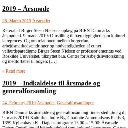
2019 – Årsmøde
26. March 2019
Årsmøder
Referat af Birger Steen Nielsens oplæg på BIEN Danmarks
årsmøde d. 9. marts 2019: Omstilling til bæredygtighed som kulturel
læreproces. Og om relationen mellem borgerløn,
arbejdsmarkedsændringer og nødvendigheden af et nyt
velfærdsparadigme Birger Steen Nielsen er professor emeritus ved
Roskilde Universitet, tilknyttet bl.a. Center for Arbejdslivsforskning
og medforfatter til bogen: […]
» Read more
2019 – Indkaldelse til årsmøde og
generalforsamling
24. February 2019
Årsmøder
,
Generalforsamlinger
BIEN Danmarks årsmøde og generalforsamling finder sted lørdag d.
9. marts 2019 i Kulturhus Indre By, Charlotte Ammundsens Plads 3,
1359 København K.. Dagens program: 13.00 – 15.00: Årsmøde
Debat: Omstilling til bæredygtighed som kulturel læreproces. Og om