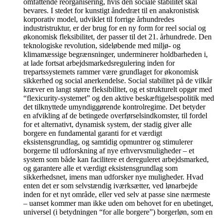
omfattende reorganisering, hvis den sociale stabilitet skal
bevares. I stedet for kunstigt åndedræt til en anakronistisk
korporativ model, udviklet til forrige århundredes
industristruktur, er der brug for en ny form for reel social og
økonomisk fleksibilitet, der passer til det 21. århundrede. Den
teknologiske revolution, sideløbende med miljø- og
klimamæssige begrænsninger, underminerer holdbarheden i,
at lade fortsat arbejdsmarkedsregulering inden for
trepartssystemets rammer være grundlaget for økonomisk
sikkerhed og social anerkendelse. Social stabilitet på de vilkår
kræver en langt større fleksibilitet, og et strukturelt opgør med
“flexicurity-systemet” og den aktive beskæftigelsespolitik med
det tilknyttede umyndiggørende kontrolregime. Det betyder
en afvikling af de betingede overførselsindkomster, til fordel
for et alternativt, dynamisk system, der stadig giver alle
borgere en fundamental garanti for et værdigt
eksistensgrundlag, og samtidig opmuntrer og stimulerer
borgerne til udforskning af nye erhvervsmuligheder – et
system som både kan facilitere et dereguleret arbejdsmarked,
og garantere alle et værdigt eksistensgrundlag som
sikkerhedsnet, imens man udforsker nye muligheder. Hvad
enten det er som selvstændig iværksætter, ved lønarbejde
inden for et nyt område, eller ved selv at passe sine nærmeste
– uanset kommer man ikke uden om behovet for en ubetinget,
universel (i betydningen “for alle borgere”) borgerløn, som en