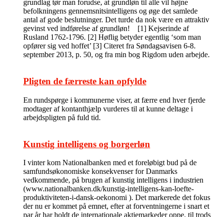
grundlag tør man forudse, at grundløn til alle vil højne
befolkningens gennemsnitsintelligens og øge det samlede
antal af gode beslutninger. Det turde da nok være en attraktiv
gevinst ved indførelse af grundløn! [1] Kejserinde af
Rusland 1762-1796. [2] Høflig betyder egentlig ‘som man
opfører sig ved hoffet’ [3] Citeret fra Søndagsavisen 6-8.
september 2013, p. 50, og fra min bog Rigdom uden arbejde.
Pligten de færreste kan opfylde
En rundspørge i kommunerne viser, at færre end hver fjerde
modtager af kontanthjælp vurderes til at kunne deltage i
arbejdspligten på fuld tid.
Kunstig intelligens og borgerløn
I vinter kom Nationalbanken med et foreløbigt bud på de
samfundsøkonomiske konsekvenser for Danmarks
vedkommende, på brugen af kunstig intelligens i industrien
(www.nationalbanken.dk/kunstig-intelligens-kan-loefte-
produktiviteten-i-dansk-oekonomi ). Det markerede det fokus
der nu er kommet på emnet, efter at forventningerne i snart et
par år har holdt de internationale aktiemarkeder oppe, til trods