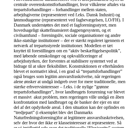
centrale overenskomstforhandlinger, hvor vilkårene aftales via
trepartsforhandlinger – forhandlinger mellem staten,
arbejdsgiverne (repræsenteret ved f.eks. Dansk Industri) og
lønmodtagerne (repræsenteret ved fagbevægelsen, LO/FH). I
Danmark understøttes det med et fagforeningsstyret, men
hovedsageligt skattefinansieret dagpengesystem, og et
civilsamfund – foreningsliv, sociale organisationer og andre
ikke-statslige institutioner – der er stærkt reguleret igennem et
netværk af trepartsstyrede institutioner. Modellen er tæt
knyttet til forestillingen om en “aktiv beskæftigelsespolitik”,
med løbende omskolinger og opkvalificeringer af
arbejdsstyrken, der forventes at stabilisere systemet ved at
bidrage til at sikre fleksibilitet. Konstruktionen er efterhånden
blevet et normativt ideal, i en grad så “trepartsforhandlinger”
også bruges som legitim ansvarsfraskrivelse, når regeringen
alene ønsker at undgå indgreb over for mere traditionelle, men
stærke erhvervsinteresser – f.eks. i de nylige ”grønne
trepartsforhandlinger”, hvor landbrugets forurening var blevet
et massivt akut problem, men regeringen ville undgå en åben
konfrontation med landbruget og de banker der ejer en stor
del af det opdyrkede areal. I den situation kan der opfindes en
“tredjepart” (i eksemplet blev det Danmarks
Naturfredningsforening)for at legitimere ansvarsfraskrivelsen,
selv der hvor der ikke er klasseinteresser at repræsentere. Så
er vi imidlertid ude over det traditionelle “Flexicurity”-system