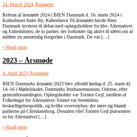
24. March 2024
Årsmøder
Referat af årsmøde 2024 i BIEN Danmark d. 16. marts 2024 i
Kulturhuset Indre By, København Til årsmødet havde Bien
Danmark inviteret til debat med oplægsholdere fra hhv. Alternativet
og Enhedslisten, de to partier, der forholder sig aktivt til idéen om at
indføre en anstændig borgerløn i Danmark. De var […]
» Read more
2023 – Årsmøde
4. April 2023
Årsmøder
BIEN Danmarks årsmøde 2023 blev afholdt lørdag d. 25. marts kl.
14–16 i Mødelokalet, Danmarks Jernbanemuseum, Odense, efter
generalforsamlingen. Oplægsholder var Torsten Gejl, medlem af
Folketinget for Alternativet. Emnet var fremtidens
beskæftigelsespolitik, og hvilke overvejelser, der rører sig blandt
partierne på Christiansborg. Desuden vilel Torsten Gejl præsentere
os for Alternativet […]
» Read more