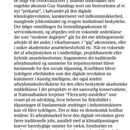
de unge var overkvalificeret ). Billedet understøtter den
engelske økonom Guy Standings teori om fremvæksten af et
nyt “prekariat”, i kølvandet på den digitale
teknologirevolution, karakteriseret ved indkomstusikkerhed,
manglende jobkontinuitet og svagere institutionel beskyttelse.
Det følger omstillingen fra fremstillingsøkonomi til
serviceøkonomi, og afspejles ved en voksende underklasse
der som “moderne daglejere” går fra det ene tidsbegrænsede
arbejde til det andet; i vikarbureauer, i “gig”-økonomien, eller
i usikre akademiske ansættelsesforhold etc. Når en voksende
del af arbejdsstyrken er i midlertidige, projektbaserede eller
hybride ansættelsesformer, fragmenteres det traditionelle
arbejdsmarked og rammerne for trepartssystemet bliver
hæmmende for den sociale tilpasning. Konflikten bliver
tydeligere efterhånden som den digitale revolution nu
kulminerer i kunstig intelligens, der også ændrer
arbejdsmarkedsvilkårene for den ellers beskyttede akademiske
middelklasse I det perspektiv er det uansvarlig konservatisme,
at Nationalbanken lovpriser “Flexicurity-modellen” som
svaret på en udvikling, hvor behovet for fleksibilitet i
tilpasningen til fundamentale ændringer i industristrukturen
kun vil blive tydeligere. Det er ikke en demokratisk holdbar
tendens: Et arbejdsmarked hvor den digitale revolution giver
færre traditionelle jobs, parallelt med at klimatilpasningen
kræver bæredygtige rammer for vækst, forudsætter en