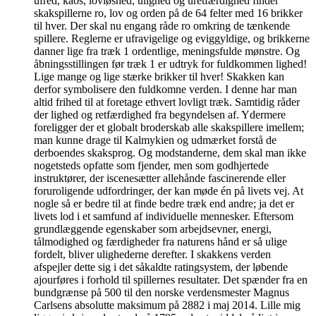
ufred, kaos, lovløshed, ulighed og uretfærdighed finder
skakspillerne ro, lov og orden på de 64 felter med 16 brikker
til hver. Der skal nu engang råde ro omkring de tænkende
spillere. Reglerne er ufravigelige og eviggyldige, og brikkerne
danner lige fra træk 1 ordentlige, meningsfulde mønstre. Og
åbningsstillingen før træk 1 er udtryk for fuldkommen lighed!
Lige mange og lige stærke brikker til hver! Skakken kan
derfor symbolisere den fuldkomne verden. I denne har man
altid frihed til at foretage ethvert lovligt træk. Samtidig råder
der lighed og retfærdighed fra begyndelsen af. Ydermere
foreligger der et globalt broderskab alle skakspillere imellem;
man kunne drage til Kalmykien og udmærket forstå de
derboendes skaksprog. Og modstanderne, dem skal man ikke
nogetsteds opfatte som fjender, men som godhjertede
instruktører, der iscenesætter allehånde fascinerende eller
foruroligende udfordringer, der kan møde én på livets vej. At
nogle så er bedre til at finde bedre træk end andre; ja det er
livets lod i et samfund af individuelle mennesker. Eftersom
grundlæggende egenskaber som arbejdsevner, energi,
tålmodighed og færdigheder fra naturens hånd er så ulige
fordelt, bliver ulighederne derefter. I skakkens verden
afspejler dette sig i det såkaldte ratingsystem, der løbende
ajourføres i forhold til spillernes resultater. Det spænder fra en
bundgrænse på 500 til den norske verdensmester Magnus
Carlsens absolutte maksimum på 2882 i maj 2014. Lille mig