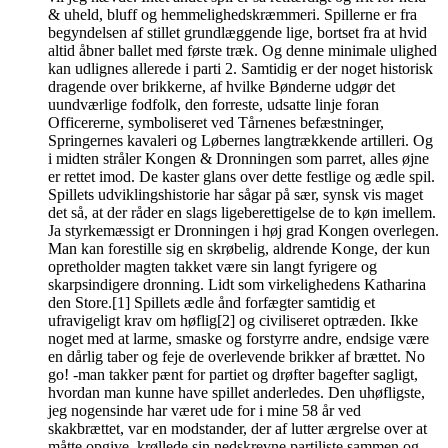
& uheld, bluff og hemmelighedskræmmeri. Spillerne er fra
begyndelsen af stillet grundlæggende lige, bortset fra at hvid
altid åbner ballet med første træk. Og denne minimale ulighed
kan udlignes allerede i parti 2. Samtidig er der noget historisk
dragende over brikkerne, af hvilke Bønderne udgør det
uundværlige fodfolk, den forreste, udsatte linje foran
Officererne, symboliseret ved Tårnenes befæstninger,
Springernes kavaleri og Løbernes langtrækkende artilleri. Og
i midten stråler Kongen & Dronningen som parret, alles øjne
er rettet imod. De kaster glans over dette festlige og ædle spil.
Spillets udviklingshistorie har sågar på sær, synsk vis maget
det så, at der råder en slags ligeberettigelse de to køn imellem.
Ja styrkemæssigt er Dronningen i høj grad Kongen overlegen.
Man kan forestille sig en skrøbelig, aldrende Konge, der kun
opretholder magten takket være sin langt fyrigere og
skarpsindigere dronning. Lidt som virkelighedens Katharina
den Store.[1] Spillets ædle ånd forfægter samtidig et
ufravigeligt krav om høflig[2] og civiliseret optræden. Ikke
noget med at larme, smaske og forstyrre andre, endsige være
en dårlig taber og feje de overlevende brikker af brættet. No
go! -man takker pænt for partiet og drøfter bagefter sagligt,
hvordan man kunne have spillet anderledes. Den uhøfligste,
jeg nogensinde har været ude for i mine 58 år ved
skakbrættet, var en modstander, der af lutter ærgrelse over at
måtte opgive, krøllede sin nedskrevne partiliste sammen og