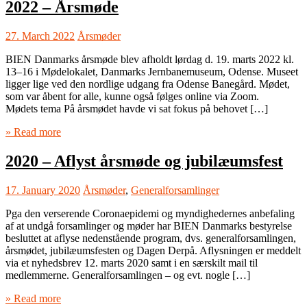
2022 – Årsmøde
27. March 2022
Årsmøder
BIEN Danmarks årsmøde blev afholdt lørdag d. 19. marts 2022 kl.
13–16 i Mødelokalet, Danmarks Jernbanemuseum, Odense. Museet
ligger lige ved den nordlige udgang fra Odense Banegård. Mødet,
som var åbent for alle, kunne også følges online via Zoom.
Mødets tema På årsmødet havde vi sat fokus på behovet […]
» Read more
2020 – Aflyst årsmøde og jubilæumsfest
17. January 2020
Årsmøder
,
Generalforsamlinger
Pga den verserende Coronaepidemi og myndighedernes anbefaling
af at undgå forsamlinger og møder har BIEN Danmarks bestyrelse
besluttet at aflyse nedenstående program, dvs. generalforsamlingen,
årsmødet, jubilæumsfesten og Dagen Derpå. Aflysningen er meddelt
via et nyhedsbrev 12. marts 2020 samt i en særskilt mail til
medlemmerne. Generalforsamlingen – og evt. nogle […]
» Read more