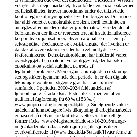
vedrørende arbejdsmarkedet, hvor både den sociale sikkerhed
og fleksibiliteten kræver indordning under det tilknyttede
kontrolregime af myndigheder overfor borgerne. Den model
har altid været et demokratisk problem, fordi legitimiteten
anfægtes af en insider-outsider-problematik, hvor den del af
befolkningen der ikke er repræsenteret af institutionaliserede
korporative organisationer, bliver marginaliseret – tænk på
selvstændige, freelancere og atypisk ansatte, der hverken er
dækket af overenskomster eller har reel indflydelse via
fagforeningerne. Demokratiproblemet har imidlertid været
overskygget af en materiel velfærdsgevinst, der har sikret
opbakning og social stabilitet, på trods af
legitimitetsproblemet. Men organisationsgraden er skrumpet
støt og sikkert igennem hele den periode, hvor den digitale
teknologirevolution i stigende grad har transformeret
samfundet. I perioden 2000–2024 faldt andelen af
lønmodtagere på arbejdsmarkedet, der er medlem af en
traditionel fagforening fra 69 % til 53 %. (
www.piopio.dk/fagforeninger-bløder ). Sideløbende vokser
andelen af lønmodtagere hvis tilknytning til arbejdsmarkedet
er baseret på dels usikre korttidsansættelser i forskellige
former (f.eks. www/Magisterterbladet-nr-10-2016/mange-
unge-akademikere-faar-usikre-job ) og dels jobs de er
overkvalificerede til (www.dst.dk/da/Statistik/Hvaer femte af