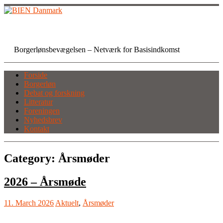
Skip
to
content
BIEN Danmark
Borgerlønsbevægelsen – Netværk for Basisindkomst
Forside
Borgerløn
Debat og forskning
Litteratur
Foreningen
Nyhedsbrev
Kontakt
Category:
Årsmøder
2026 – Årsmøde
11. March 2026
Aktuelt
,
Årsmøder