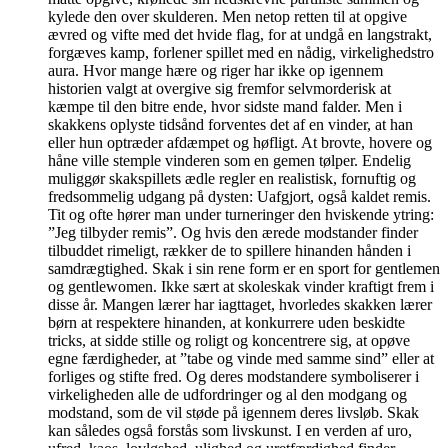
kylede den over skulderen. Men netop retten til at opgive
ævred og vifte med det hvide flag, for at undgå en langstrakt,
forgæves kamp, forlener spillet med en nådig, virkelighedstro
aura. Hvor mange hære og riger har ikke op igennem
historien valgt at overgive sig fremfor selvmorderisk at
kæmpe til den bitre ende, hvor sidste mand falder. Men i
skakkens oplyste tidsånd forventes det af en vinder, at han
eller hun optræder afdæmpet og høfligt. At brovte, hovere og
håne ville stemple vinderen som en gemen tølper. Endelig
muliggør skakspillets ædle regler en realistisk, fornuftig og
fredsommelig udgang på dysten: Uafgjort, også kaldet remis.
Tit og ofte hører man under turneringer den hviskende ytring:
”Jeg tilbyder remis”. Og hvis den ærede modstander finder
tilbuddet rimeligt, rækker de to spillere hinanden hånden i
samdrægtighed. Skak i sin rene form er en sport for gentlemen
og gentlewomen. Ikke sært at skoleskak vinder kraftigt frem i
disse år. Mangen lærer har iagttaget, hvorledes skakken lærer
børn at respektere hinanden, at konkurrere uden beskidte
tricks, at sidde stille og roligt og koncentrere sig, at opøve
egne færdigheder, at ”tabe og vinde med samme sind” eller at
forliges og stifte fred. Og deres modstandere symboliserer i
virkeligheden alle de udfordringer og al den modgang og
modstand, som de vil støde på igennem deres livsløb. Skak
kan således også forstås som livskunst. I en verden af uro,