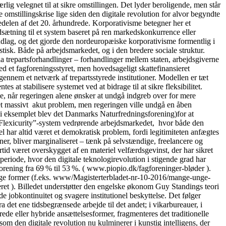
lig velegnet til at sikre omstillingen. Det lyder beroligende, men står
 omstillingskrise lige siden den digitale revolution for alvor begyndte
delen af det 20. århundrede. Korporativisme betegner her et
dsætning til et system baseret på ren markedskonkurrence eller
ndlag, og det gjorde den nordeuropæiske korporativisme formentlig i
tisk. Både på arbejdsmarkedet, og i den bredere sociale struktur.
ia trepartsforhandlinger – forhandlinger mellem staten, arbejdsgiverne
 et fagforeningsstyret, men hovedsageligt skattefinansieret
igennem et netværk af trepartsstyrede institutioner. Modellen er tæt
 at stabilisere systemet ved at bidrage til at sikre fleksibilitet.
se, når regeringen alene ønsker at undgå indgreb over for mere
t et massivt akut problem, men regeringen ville undgå en åben
” (i eksemplet blev det Danmarks Naturfredningsforening)for at
lle “Flexicurity”-system vedrørende arbejdsmarkedet, hvor både den
 har altid været et demokratisk problem, fordi legitimiteten anfægtes
oner, bliver marginaliseret – tænk på selvstændige, freelancere og
tid været overskygget af en materiel velfærdsgevinst, der har sikret
periode, hvor den digitale teknologirevolution i stigende grad har
orening fra 69 % til 53 %. ( www.piopio.dk/fagforeninger-bløder ).
ellige former (f.eks. www/Magisterterbladet-nr-10-2016/mange-unge-
ceret ). Billedet understøtter den engelske økonom Guy Standings teori
 jobkontinuitet og svagere institutionel beskyttelse. Det følger
det ene tidsbegrænsede arbejde til det andet; i vikarbureauer, i
ede eller hybride ansættelsesformer, fragmenteres det traditionelle
m den digitale revolution nu kulminerer i kunstig intelligens, der