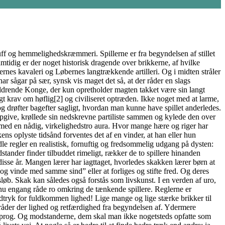
luff og hemmelighedskræmmeri. Spillerne er fra begyndelsen af stillet
amtidig er der noget historisk dragende over brikkerne, af hvilke
rnes kavaleri og Løbernes langtrækkende artilleri. Og i midten stråler
ar sågar på sær, synsk vis maget det så, at der råder en slags
aldrende Konge, der kun opretholder magten takket være sin langt
gt krav om høflig[2] og civiliseret optræden. Ikke noget med at larme,
og drøfter bagefter sagligt, hvordan man kunne have spillet anderledes.
 opgive, krøllede sin nedskrevne partiliste sammen og kylede den over
t med en nådig, virkelighedstro aura. Hvor mange hære og riger har
ns oplyste tidsånd forventes det af en vinder, at han eller hun
e regler en realistisk, fornuftig og fredsommelig udgang på dysten:
tander finder tilbuddet rimeligt, rækker de to spillere hinanden
isse år. Mangen lærer har iagttaget, hvorledes skakken lærer børn at
 og vinde med samme sind” eller at forliges og stifte fred. Og deres
øb. Skak kan således også forstås som livskunst. I en verden af uro,
l nu engang råde ro omkring de tænkende spillere. Reglerne er
udtryk for fuldkommen lighed! Lige mange og lige stærke brikker til
 råder der lighed og retfærdighed fra begyndelsen af. Ydermere
ksprog. Og modstanderne, dem skal man ikke nogetsteds opfatte som