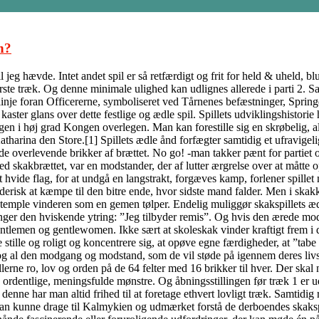
n?
jeg hævde. Intet andet spil er så retfærdigt og frit for held & uheld, b
ørste træk. Og denne minimale ulighed kan udlignes allerede i parti 2. S
inje foran Officererne, symboliseret ved Tårnenes befæstninger, Springe
ter glans over dette festlige og ædle spil. Spillets udviklingshistorie h
ngen i høj grad Kongen overlegen. Man kan forestille sig en skrøbelig, 
tharina den Store.[1] Spillets ædle ånd forfægter samtidig et ufravigeli
 de overlevende brikker af brættet. No go! -man takker pænt for partiet 
ed skakbrættet, var en modstander, der af lutter ærgrelse over at måtte
t hvide flag, for at undgå en langstrakt, forgæves kamp, forlener spille
erisk at kæmpe til den bitre ende, hvor sidste mand falder. Men i skakke
stemple vinderen som en gemen tølper. Endelig muliggør skakspillets ædl
inger den hviskende ytring: ”Jeg tilbyder remis”. Og hvis den ærede mods
ntlemen og gentlewomen. Ikke sært at skoleskak vinder kraftigt frem i d
 stille og roligt og koncentrere sig, at opøve egne færdigheder, at ”tabe
og al den modgang og modstand, som de vil støde på igennem deres livsl
llerne ro, lov og orden på de 64 felter med 16 brikker til hver. Der ska
1 ordentlige, meningsfulde mønstre. Og åbningsstillingen før træk 1 er 
nne har man altid frihed til at foretage ethvert lovligt træk. Samtidig
m; man kunne drage til Kalmykien og udmærket forstå de derboendes ska