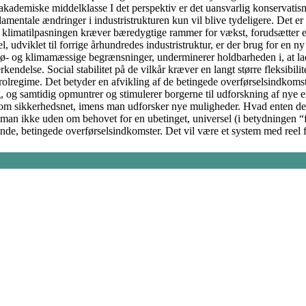
akademiske middelklasse I det perspektiv er det uansvarlig konservatis
fundamentale ændringer i industristrukturen kun vil blive tydeligere. De
 at klimatilpasningen kræver bæredygtige rammer for vækst, forudsætter en
, udviklet til forrige århundredes industristruktur, er der brug for en ny 
ø- og klimamæssige begrænsninger, underminerer holdbarheden i, at lade
delse. Social stabilitet på de vilkår kræver en langt større fleksibilit
regime. Det betyder en afvikling af de betingede overførselsindkomster, 
, og samtidig opmuntrer og stimulerer borgerne til udforskning af nye e
som sikkerhedsnet, imens man udforsker nye muligheder. Hvad enten det
man ikke uden om behovet for en ubetinget, universel (i betydningen “fo
ende, betingede overførselsindkomster. Det vil være et system med reel