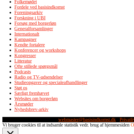
Folkemødet
Fordele ved basisindkomst
Foreningsarkiv
Forskning i UBI
Forsøg med borgerløn
Generalforsamlinger
Internationalt
Kampagner
Kendte fortalere
Konferencer og workshops
Kongresser
Litteratur
Ofte stillede spørgsmål
Podcasts
Radio og TV-udsendelser
Studieopgaver og specialeafhandlinger
Støt os
Særligt fremhævet
Websites om borgerløn
Årsmøder
Nyhedsbrev-arkiv
Webmaster: Michael Husen -
webmaster@basisindkomst.dk
-
Privatli
Vi bruger cookies til at indsamle statistik vedr. brug af hjemmesiden