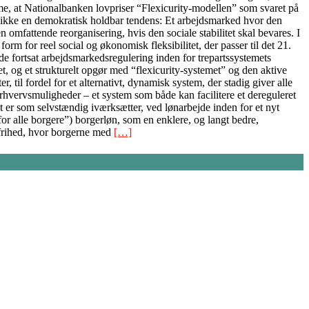
me, at Nationalbanken lovpriser “Flexicurity-modellen” som svaret på
t er ikke en demokratisk holdbar tendens: Et arbejdsmarked hvor den
 omfattende reorganisering, hvis den sociale stabilitet skal bevares. I
form for reel social og økonomisk fleksibilitet, der passer til det 21.
 fortsat arbejdsmarkedsregulering inden for trepartssystemets
et, og et strukturelt opgør med “flexicurity-systemet” og den aktive
til fordel for et alternativt, dynamisk system, der stadig giver alle
rhvervsmuligheder – et system som både kan facilitere et dereguleret
 er som selvstændig iværksætter, ved lønarbejde inden for et nyt
r alle borgere”) borgerløn, som en enklere, og langt bedre,
 frihed, hvor borgerne med
[…]