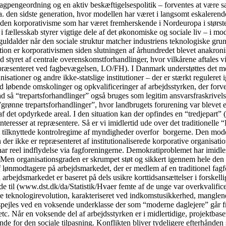
gpengeordning og en aktiv beskæftigelsespolitik – forventes at være sær
a. den sidste generation, hvor modellen har været i langsomt eskalerende
 den korporativisme som har været fremherskende i Nordeuropa i største
fællesskab styrer vigtige dele af det økonomiske og sociale liv – i mo
guldalder når den sociale struktur matcher industriens teknologiske gru
tion er korporativismen siden slutningen af århundredet blevet anakronis
 styret af centrale overenskomstforhandlinger, hvor vilkårene aftales v
præsenteret ved fagbevægelsen, LO/FH). I Danmark understøttes det med
sationer og andre ikke-statslige institutioner – der er stærkt reguleret 
d løbende omskolinger og opkvalificeringer af arbejdsstyrken, der forventes
rad så “trepartsforhandlinger” også bruges som legitim ansvarsfraskrivel
ge ”grønne trepartsforhandlinger”, hvor landbrugets forurening var bleve
af det opdyrkede areal. I den situation kan der opfindes en “tredjepart
einteresser at repræsentere. Så er vi imidlertid ude over det traditione
t tilknyttede kontrolregime af myndigheder overfor borgerne. Den model
 der ikke er repræsenteret af institutionaliserede korporative organisati
har reel indflydelse via fagforeningerne. Demokratiproblemet har imidler
t. Men organisationsgraden er skrumpet støt og sikkert igennem hele den 
 lønmodtagere på arbejdsmarkedet, der er medlem af en traditionel fagf
l arbejdsmarkedet er baseret på dels usikre korttidsansættelser i forsk
ede til (www.dst.dk/da/Statistik/Hvaer femte af de unge var overkvalifi
le teknologirevolution, karakteriseret ved indkomstusikkerhed, manglende
spejles ved en voksende underklasse der som “moderne daglejere” går fra 
c. Når en voksende del af arbejdsstyrken er i midlertidige, projektbaser
for den sociale tilpasning. Konflikten bliver tydeligere efterhånden so