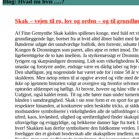
Blog: Hvad nu hvis ….?
Skak – vejen til ro, lov og orden – og til grundlø
Af Finn Gemynthe Skak kaldes spillenes konge, med fuld ret vil 
grundlæggende lige, bortset fra at hvid altid åbner ballet med f
Bønderne udgør det uundværlige fodfolk, den forreste, udsatte l
Kongen & Dronningen som parret, alles øjne er rettet imod. De kas
ligeberettigelse de to køn imellem. Ja styrkemæssigt er Dronni
fyrigere og skarpsindigere dronning. Lidt som virkelighedens Ka
smaske og forstyrre andre, endsige være en dårlig taber og feje
Den uhøfligste, jeg nogensinde har været ude for i mine 58 år v
skulderen. Men netop retten til at opgive ævred og vifte med de
ikke op igennem historien valgt at overgive sig fremfor selvmord
optræder afdæmpet og høfligt. At brovte, hovere og håne ville 
Uafgjort, også kaldet remis. Tit og ofte hører man under turner
hånden i samdrægtighed. Skak i sin rene form er en sport for ge
respektere hinanden, at konkurrere uden beskidte tricks, at sidde
modstandere symboliserer i virkeligheden alle de udfordringer 
ufred, kaos, lovløshed, ulighed og uretfærdighed finder skakspi
ufravigelige og eviggyldige, og brikkerne danner lige fra træk 
hver! Skakken kan derfor symbolisere den fuldkomne verden. I de
foreligger der et globalt broderskab alle skakspillere imelle