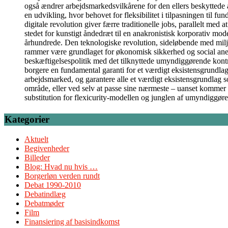
også ændrer arbejdsmarkedsvilkårene for den ellers beskyttede 
en udvikling, hvor behovet for fleksibilitet i tilpasningen til 
digitale revolution giver færre traditionelle jobs, parallelt med
stedet for kunstigt åndedræt til en anakronistisk korporativ model
århundrede. Den teknologiske revolution, sideløbende med milj
rammer være grundlaget for økonomisk sikkerhed og social anerken
beskæftigelsespolitik med det tilknyttede umyndiggørende kontrol
borgere en fundamental garanti for et værdigt eksistensgrundlag
arbejdsmarked, og garantere alle et værdigt eksistensgrundlag 
område, eller ved selv at passe sine nærmeste – uanset kommer 
substitution for flexicurity-modellen og junglen af umyndiggør
Kategorier
Aktuelt
Begivenheder
Billeder
Blog: Hvad nu hvis …
Borgerløn verden rundt
Debat 1990-2010
Debatindlæg
Debatmøder
Film
Finansiering af basisindkomst