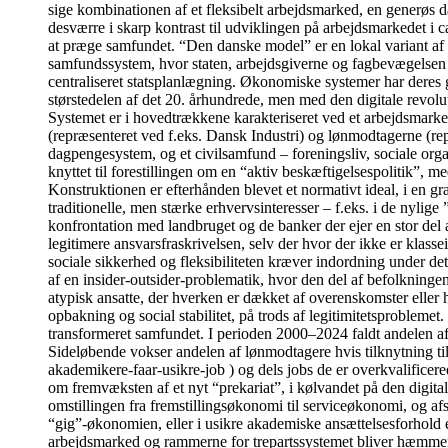
sige kombinationen af et fleksibelt arbejdsmarked, en generøs da
desværre i skarp kontrast til udviklingen på arbejdsmarkedet i c
at præge samfundet. “Den danske model” er en lokal variant af
samfundssystem, hvor staten, arbejdsgiverne og fagbevægelsen i 
centraliseret statsplanlægning. Økonomiske systemer har deres 
størstedelen af det 20. århundrede, men med den digitale revolu
Systemet er i hovedtrækkene karakteriseret ved et arbejdsmarked
(repræsenteret ved f.eks. Dansk Industri) og lønmodtagerne (re
dagpengesystem, og et civilsamfund – foreningsliv, sociale organi
knyttet til forestillingen om en “aktiv beskæftigelsespolitik”, me
Konstruktionen er efterhånden blevet et normativt ideal, i en g
traditionelle, men stærke erhvervsinteresser – f.eks. i de nyli
konfrontation med landbruget og de banker der ejer en stor del 
legitimere ansvarsfraskrivelsen, selv der hvor der ikke er klass
sociale sikkerhed og fleksibiliteten kræver indordning under de
af en insider-outsider-problematik, hvor den del af befolkningen
atypisk ansatte, der hverken er dækket af overenskomster eller 
opbakning og social stabilitet, på trods af legitimitetsprobleme
transformeret samfundet. I perioden 2000–2024 faldt andelen af
Sideløbende vokser andelen af lønmodtagere hvis tilknytning ti
akademikere-faar-usikre-job ) og dels jobs de er overkvalificer
om fremvæksten af et nyt “prekariat”, i kølvandet på den digita
omstillingen fra fremstillingsøkonomi til serviceøkonomi, og af
“gig”-økonomien, eller i usikre akademiske ansættelsesforhold et
arbejdsmarked og rammerne for trepartssystemet bliver hæmmende 