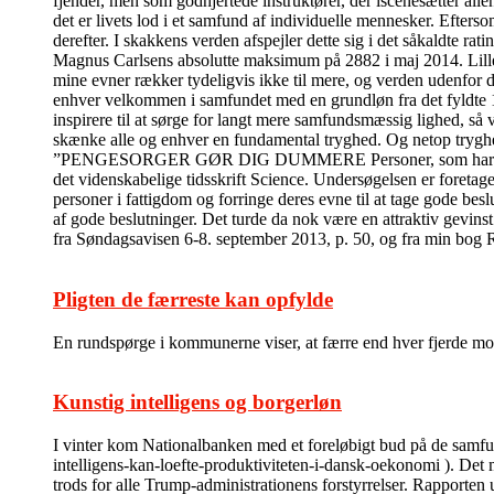
fjender, men som godhjertede instruktører, der iscenesætter alleh
det er livets lod i et samfund af individuelle mennesker. Efter
derefter. I skakkens verden afspejler dette sig i det såkaldte ra
Magnus Carlsens absolutte maksimum på 2882 i maj 2014. Lille m
mine evner rækker tydeligvis ikke til mere, og verden udenfor 
enhver velkommen i samfundet med en grundløn fra det fyldte 18
inspirere til at sørge for langt mere samfundsmæssig lighed, så 
skænke alle og enhver en fundamental tryghed. Og netop tryghed 
”PENGESORGER GØR DIG DUMMERE Personer, som har pengesorge
det videnskabelige tidsskrift Science. Undersøgelsen er foretage
personer i fattigdom og forringe deres evne til at tage gode bes
af gode beslutninger. Det turde da nok være en attraktiv gevins
fra Søndagsavisen 6-8. september 2013, p. 50, og fra min bog
Pligten de færreste kan opfylde
En rundspørge i kommunerne viser, at færre end hver fjerde modt
Kunstig intelligens og borgerløn
I vinter kom Nationalbanken med et foreløbigt bud på de sam
intelligens-kan-loefte-produktiviteten-i-dansk-oekonomi ). Det m
trods for alle Trump-administrationens forstyrrelser. Rapporten 