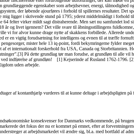
ånde fascinerende eller foruroligende udfordringer, der kan møde én på l
som grundlæggende egenskaber som arbejdsevner, energi, tålmodighed og f
tingsystem, der løbende ajourføres i forhold til spillernes resultater. D
ig ligger i skrivende stund på 1795; yderst middelmådigt i forhold til,
de 64 felter virker mildt sagt distraherende. Men sæt nu samfundet lod
 år og livet igennem? Det ville svare til åbningsstillingens fuldkomne
ville vi for alvor kunne drage nytte af skakkens forbillede. Allerede u
er en vigtig forudsætning for intelligens og evnen til at træffe fornuft
r, mister hele 13 iq-point, fordi bekymringerne fylder meget for 
t af et internationalt forskerhold fra USA, Canada og Storbritannien. Hol
lutninger”.[3] På dette grundlag tør man forudse, at grundløn til alle vi
t ved indførelse af grundløn! [1] Kejserinde af Rusland 1762-1796. [2]
 Rigdom uden arbejde.
ager af kontanthjælp vurderes til at kunne deltage i arbejdspligten på f
fundsøkonomiske konsekvenser for Danmarks vedkommende, på brugen af 
arkerede det fokus der nu er kommet på emnet, efter at forventningerne i
understreger at arbejdsmarkedet vil ændre sig, bl.a. med bortfald af admi