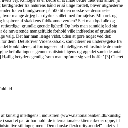
ivets vej. At nogle så er bedre til at finde bedre træk end andre; ja
ærdigheder fra naturens hånd er så ulige fordelt, bliver ulighederne
et spænder fra en bundgrænse på 500 til den norske verdensmester
 hvor mange år jeg har dyrket spillet med fornøjelse. Min ork og
 sig inspirere af skakkens fuldkomne verden? Sæt man bød alle og
, retfærdige, grundlæggende lighed! Og hvis man samtidig lod sig
nder de nuværende mangelfulde forhold ville indførelse af grundløn
ige valg. Det har man længe vidst, uden at gøre noget ved det:
dem. Det skriver Videnskab.dk, som citerer en undersøgelse fra
det konkluderer, at forringelsen af intelligens vil fastholde de ramte
l højne befolkningens gennemsnitsintelligens og øge det samlede antal
 Høflig betyder egentlig ‘som man opfører sig ved hoffet’ [3] Citeret
uld tid.
kunstig intelligens i industrien (www.nationalbanken.dk/kunstig-
 snart et par år har holdt de internationale aktiemarkeder oppe, til
nistrative stillinger, men “Den danske flexicurity-model” – det vil