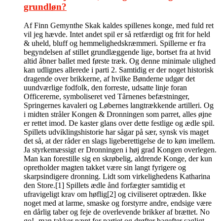
grundløn?
Af Finn Gemynthe Skak kaldes spillenes konge, med fuld ret
vil jeg hævde. Intet andet spil er så retfærdigt og frit for held
& uheld, bluff og hemmelighedskræmmeri. Spillerne er fra
begyndelsen af stillet grundlæggende lige, bortset fra at hvid
altid åbner ballet med første træk. Og denne minimale ulighed
kan udlignes allerede i parti 2. Samtidig er der noget historisk
dragende over brikkerne, af hvilke Bønderne udgør det
uundværlige fodfolk, den forreste, udsatte linje foran
Officererne, symboliseret ved Tårnenes befæstninger,
Springernes kavaleri og Løbernes langtrækkende artilleri. Og
i midten stråler Kongen & Dronningen som parret, alles øjne
er rettet imod. De kaster glans over dette festlige og ædle spil.
Spillets udviklingshistorie har sågar på sær, synsk vis maget
det så, at der råder en slags ligeberettigelse de to køn imellem.
Ja styrkemæssigt er Dronningen i høj grad Kongen overlegen.
Man kan forestille sig en skrøbelig, aldrende Konge, der kun
opretholder magten takket være sin langt fyrigere og
skarpsindigere dronning. Lidt som virkelighedens Katharina
den Store.[1] Spillets ædle ånd forfægter samtidig et
ufravigeligt krav om høflig[2] og civiliseret optræden. Ikke
noget med at larme, smaske og forstyrre andre, endsige være
en dårlig taber og feje de overlevende brikker af brættet. No
go! -man takker pænt for partiet og drøfter bagefter sagligt,