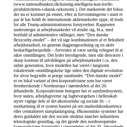
(www.nationalbanken.dk/kunstig-intelligens-kan-loefte-
produktiviteten-i-dansk-oekonomi ). Det markerede det fokus
der nu er kommet på emnet, efter at forventningerne i snart et
par år har holdt de internationale aktiemarkeder oppe, til trods
for alle Trump-administrationens forstyrrelser. Rapporten
understreger at arbejdsmarkedet vil ændre sig, bl.a. med
bortfald af administrative stillinger, men “Den danske
flexicurity-model” – det vil sige kombinationen af et fleksibelt
arbejdsmarked, en generøs dagpengeordning og en aktiv
beskæftigelsespolitik – forventes at være særlig velegnet til at
sikre omstillingen. Det lyder beroligende, men står desværre i
skarp kontrast til udviklingen på arbejdsmarkedet i ca. den
sidste generation, hvor modellen har været i langsomt
eskalerende omstillingskrise lige siden den digitale revolution
for alvor begyndte at præge samfundet. “Den danske model”
er en lokal variant af den korporativisme som har været
fremherskende i Nordeuropa i størstedelen af det 20.
århundrede. Korporativisme betegner her et samfundssystem,
hvor staten, arbejdsgiverne og fagbevægelsen i fællesskab
styrer vigtige dele af det økonomiske og sociale liv – i
modsætning til et system baseret på ren markedskonkurrence
eller centraliseret statsplanlægning. Økonomiske systemer har
deres guldalder når den sociale struktur matcher industriens
teknologiske grundlag, og det gjorde den nordeuropæiske
korporativisme formentlig i størstedelen af det 20. århundrede,