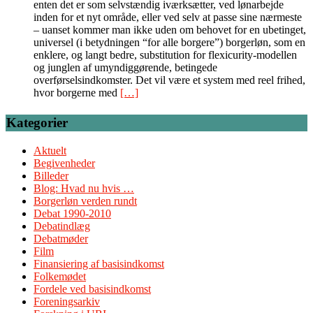
enten det er som selvstændig iværksætter, ved lønarbejde
inden for et nyt område, eller ved selv at passe sine nærmeste
– uanset kommer man ikke uden om behovet for en ubetinget,
universel (i betydningen “for alle borgere”) borgerløn, som en
enklere, og langt bedre, substitution for flexicurity-modellen
og junglen af umyndiggørende, betingede
overførselsindkomster. Det vil være et system med reel frihed,
hvor borgerne med
[…]
Kategorier
Aktuelt
Begivenheder
Billeder
Blog: Hvad nu hvis …
Borgerløn verden rundt
Debat 1990-2010
Debatindlæg
Debatmøder
Film
Finansiering af basisindkomst
Folkemødet
Fordele ved basisindkomst
Foreningsarkiv