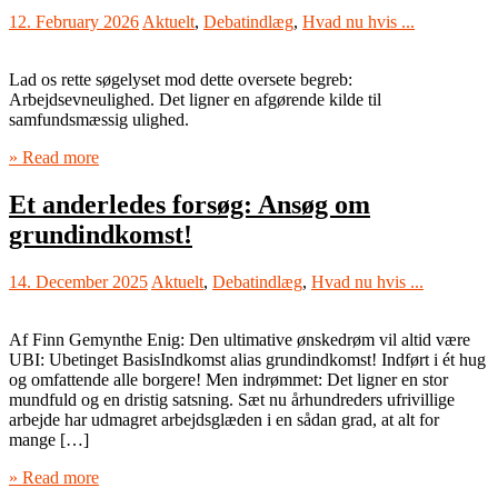
12. February 2026
Aktuelt
,
Debatindlæg
,
Hvad nu hvis ...
Lad os rette søgelyset mod dette oversete begreb:
Arbejdsevneulighed. Det ligner en afgørende kilde til
samfundsmæssig ulighed.
» Read more
Et anderledes forsøg: Ansøg om
grundindkomst!
14. December 2025
Aktuelt
,
Debatindlæg
,
Hvad nu hvis ...
Af Finn Gemynthe Enig: Den ultimative ønskedrøm vil altid være
UBI: Ubetinget BasisIndkomst alias grundindkomst! Indført i ét hug
og omfattende alle borgere! Men indrømmet: Det ligner en stor
mundfuld og en dristig satsning. Sæt nu århundreders ufrivillige
arbejde har udmagret arbejdsglæden i en sådan grad, at alt for
mange […]
» Read more