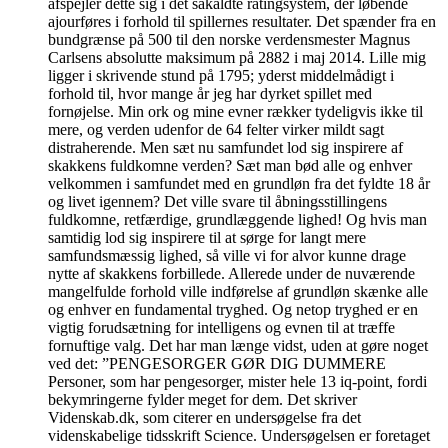
afspejler dette sig i det såkaldte ratingsystem, der løbende
ajourføres i forhold til spillernes resultater. Det spænder fra en
bundgrænse på 500 til den norske verdensmester Magnus
Carlsens absolutte maksimum på 2882 i maj 2014. Lille mig
ligger i skrivende stund på 1795; yderst middelmådigt i
forhold til, hvor mange år jeg har dyrket spillet med
fornøjelse. Min ork og mine evner rækker tydeligvis ikke til
mere, og verden udenfor de 64 felter virker mildt sagt
distraherende. Men sæt nu samfundet lod sig inspirere af
skakkens fuldkomne verden? Sæt man bød alle og enhver
velkommen i samfundet med en grundløn fra det fyldte 18 år
og livet igennem? Det ville svare til åbningsstillingens
fuldkomne, retfærdige, grundlæggende lighed! Og hvis man
samtidig lod sig inspirere til at sørge for langt mere
samfundsmæssig lighed, så ville vi for alvor kunne drage
nytte af skakkens forbillede. Allerede under de nuværende
mangelfulde forhold ville indførelse af grundløn skænke alle
og enhver en fundamental tryghed. Og netop tryghed er en
vigtig forudsætning for intelligens og evnen til at træffe
fornuftige valg. Det har man længe vidst, uden at gøre noget
ved det: ”PENGESORGER GØR DIG DUMMERE
Personer, som har pengesorger, mister hele 13 iq-point, fordi
bekymringerne fylder meget for dem. Det skriver
Videnskab.dk, som citerer en undersøgelse fra det
videnskabelige tidsskrift Science. Undersøgelsen er foretaget