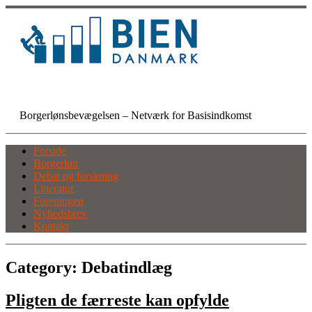
Skip
to
content
BIEN Danmark
Borgerlønsbevægelsen – Netværk for Basisindkomst
Forside
Borgerløn
Debat og forskning
Litteratur
Foreningen
Nyhedsbrev
Kontakt
Category:
Debatindlæg
Pligten de færreste kan opfylde