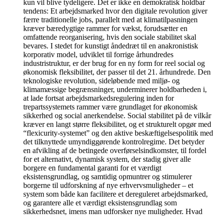
kun vil blive tydeligere. Det er ikke en demokratisk holdbar
tendens: Et arbejdsmarked hvor den digitale revolution giver
færre traditionelle jobs, parallelt med at klimatilpasningen
kræver bæredygtige rammer for vækst, forudsætter en
omfattende reorganisering, hvis den sociale stabilitet skal
bevares. I stedet for kunstigt åndedræt til en anakronistisk
korporativ model, udviklet til forrige århundredes
industristruktur, er der brug for en ny form for reel social og
økonomisk fleksibilitet, der passer til det 21. århundrede. Den
teknologiske revolution, sideløbende med miljø- og
klimamæssige begrænsninger, underminerer holdbarheden i,
at lade fortsat arbejdsmarkedsregulering inden for
trepartssystemets rammer være grundlaget for økonomisk
sikkerhed og social anerkendelse. Social stabilitet på de vilkår
kræver en langt større fleksibilitet, og et strukturelt opgør med
“flexicurity-systemet” og den aktive beskæftigelsespolitik med
det tilknyttede umyndiggørende kontrolregime. Det betyder
en afvikling af de betingede overførselsindkomster, til fordel
for et alternativt, dynamisk system, der stadig giver alle
borgere en fundamental garanti for et værdigt
eksistensgrundlag, og samtidig opmuntrer og stimulerer
borgerne til udforskning af nye erhvervsmuligheder – et
system som både kan facilitere et dereguleret arbejdsmarked,
og garantere alle et værdigt eksistensgrundlag som
sikkerhedsnet, imens man udforsker nye muligheder. Hvad