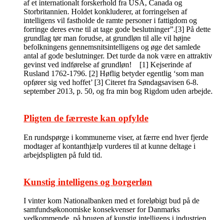
af et internationalt forskerhold fra USA, Canada og
Storbritannien. Holdet konkluderer, at forringelsen af
intelligens vil fastholde de ramte personer i fattigdom og
forringe deres evne til at tage gode beslutninger”.[3] På dette
grundlag tør man forudse, at grundløn til alle vil højne
befolkningens gennemsnitsintelligens og øge det samlede
antal af gode beslutninger. Det turde da nok være en attraktiv
gevinst ved indførelse af grundløn! [1] Kejserinde af
Rusland 1762-1796. [2] Høflig betyder egentlig ‘som man
opfører sig ved hoffet’ [3] Citeret fra Søndagsavisen 6-8.
september 2013, p. 50, og fra min bog Rigdom uden arbejde.
Pligten de færreste kan opfylde
En rundspørge i kommunerne viser, at færre end hver fjerde
modtager af kontanthjælp vurderes til at kunne deltage i
arbejdspligten på fuld tid.
Kunstig intelligens og borgerløn
I vinter kom Nationalbanken med et foreløbigt bud på de
samfundsøkonomiske konsekvenser for Danmarks
vedkommende, på brugen af kunstig intelligens i industrien