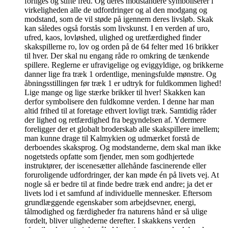
forliges og stifte fred. Og deres modstandere symboliserer i
virkeligheden alle de udfordringer og al den modgang og
modstand, som de vil støde på igennem deres livsløb. Skak
kan således også forstås som livskunst. I en verden af uro,
ufred, kaos, lovløshed, ulighed og uretfærdighed finder
skakspillerne ro, lov og orden på de 64 felter med 16 brikker
til hver. Der skal nu engang råde ro omkring de tænkende
spillere. Reglerne er ufravigelige og eviggyldige, og brikkerne
danner lige fra træk 1 ordentlige, meningsfulde mønstre. Og
åbningsstillingen før træk 1 er udtryk for fuldkommen lighed!
Lige mange og lige stærke brikker til hver! Skakken kan
derfor symbolisere den fuldkomne verden. I denne har man
altid frihed til at foretage ethvert lovligt træk. Samtidig råder
der lighed og retfærdighed fra begyndelsen af. Ydermere
foreligger der et globalt broderskab alle skakspillere imellem;
man kunne drage til Kalmykien og udmærket forstå de
derboendes skaksprog. Og modstanderne, dem skal man ikke
nogetsteds opfatte som fjender, men som godhjertede
instruktører, der iscenesætter allehånde fascinerende eller
foruroligende udfordringer, der kan møde én på livets vej. At
nogle så er bedre til at finde bedre træk end andre; ja det er
livets lod i et samfund af individuelle mennesker. Eftersom
grundlæggende egenskaber som arbejdsevner, energi,
tålmodighed og færdigheder fra naturens hånd er så ulige
fordelt, bliver ulighederne derefter. I skakkens verden