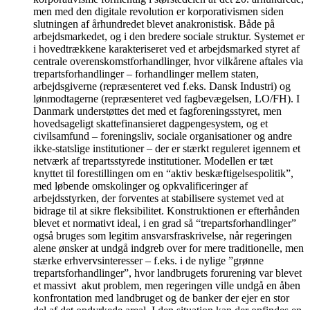
men med den digitale revolution er korporativismen siden
slutningen af århundredet blevet anakronistisk. Både på
arbejdsmarkedet, og i den bredere sociale struktur. Systemet er
i hovedtrækkene karakteriseret ved et arbejdsmarked styret af
centrale overenskomstforhandlinger, hvor vilkårene aftales via
trepartsforhandlinger – forhandlinger mellem staten,
arbejdsgiverne (repræsenteret ved f.eks. Dansk Industri) og
lønmodtagerne (repræsenteret ved fagbevægelsen, LO/FH). I
Danmark understøttes det med et fagforeningsstyret, men
hovedsageligt skattefinansieret dagpengesystem, og et
civilsamfund – foreningsliv, sociale organisationer og andre
ikke-statslige institutioner – der er stærkt reguleret igennem et
netværk af trepartsstyrede institutioner. Modellen er tæt
knyttet til forestillingen om en “aktiv beskæftigelsespolitik”,
med løbende omskolinger og opkvalificeringer af
arbejdsstyrken, der forventes at stabilisere systemet ved at
bidrage til at sikre fleksibilitet. Konstruktionen er efterhånden
blevet et normativt ideal, i en grad så “trepartsforhandlinger”
også bruges som legitim ansvarsfraskrivelse, når regeringen
alene ønsker at undgå indgreb over for mere traditionelle, men
stærke erhvervsinteresser – f.eks. i de nylige ”grønne
trepartsforhandlinger”, hvor landbrugets forurening var blevet
et massivt akut problem, men regeringen ville undgå en åben
konfrontation med landbruget og de banker der ejer en stor