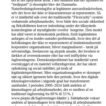
del af det opdyrkede areal. I den situation kan der opfindes en
“tredjepart” (i eksemplet blev det Danmarks
Naturfredningsforening)for at legitimere ansvarsfraskrivelsen,
selv der hvor der ikke er klasseinteresser at repræsentere. Så
er vi imidlertid ude over det traditionelle “Flexicurity”-system
vedrørende arbejdsmarkedet, hvor både den sociale sikkerhed
og fleksibiliteten kræver indordning under det tilknyttede
kontrolregime af myndigheder overfor borgerne. Den model
har altid været et demokratisk problem, fordi legitimiteten
anfægtes af en insider-outsider-problematik, hvor den del af
befolkningen der ikke er repræsenteret af institutionaliserede
korporative organisationer, bliver marginaliseret – tænk på
selvstændige, freelancere og atypisk ansatte, der hverken er
dækket af overenskomster eller har reel indflydelse via
fagforeningerne. Demokratiproblemet har imidlertid været
overskygget af en materiel velfærdsgevinst, der har sikret
opbakning og social stabilitet, på trods af
legitimitetsproblemet. Men organisationsgraden er skrumpet
støt og sikkert igennem hele den periode, hvor den digitale
teknologirevolution i stigende grad har transformeret
samfundet. I perioden 2000–2024 faldt andelen af
lønmodtagere på arbejdsmarkedet, der er medlem af en
traditionel fagforening fra 69 % til 53 %. (
www.piopio.dk/fagforeninger-bløder ). Sideløbende vokser
andelen af lønmodtagere hvis tilknytning til arbejdsmarkedet