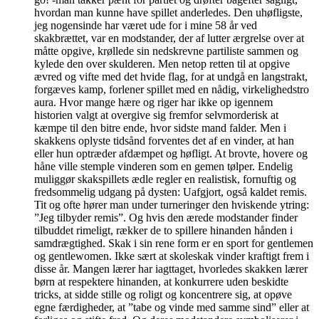
hvordan man kunne have spillet anderledes. Den uhøfligste,
jeg nogensinde har været ude for i mine 58 år ved
skakbrættet, var en modstander, der af lutter ærgrelse over at
måtte opgive, krøllede sin nedskrevne partiliste sammen og
kylede den over skulderen. Men netop retten til at opgive
ævred og vifte med det hvide flag, for at undgå en langstrakt,
forgæves kamp, forlener spillet med en nådig, virkelighedstro
aura. Hvor mange hære og riger har ikke op igennem
historien valgt at overgive sig fremfor selvmorderisk at
kæmpe til den bitre ende, hvor sidste mand falder. Men i
skakkens oplyste tidsånd forventes det af en vinder, at han
eller hun optræder afdæmpet og høfligt. At brovte, hovere og
håne ville stemple vinderen som en gemen tølper. Endelig
muliggør skakspillets ædle regler en realistisk, fornuftig og
fredsommelig udgang på dysten: Uafgjort, også kaldet remis.
Tit og ofte hører man under turneringer den hviskende ytring:
”Jeg tilbyder remis”. Og hvis den ærede modstander finder
tilbuddet rimeligt, rækker de to spillere hinanden hånden i
samdrægtighed. Skak i sin rene form er en sport for gentlemen
og gentlewomen. Ikke sært at skoleskak vinder kraftigt frem i
disse år. Mangen lærer har iagttaget, hvorledes skakken lærer
børn at respektere hinanden, at konkurrere uden beskidte
tricks, at sidde stille og roligt og koncentrere sig, at opøve
egne færdigheder, at ”tabe og vinde med samme sind” eller at