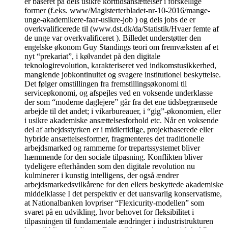
er baseret på dels usikre korttidsansættelser i forskellige
former (f.eks. www/Magisterterbladet-nr-10-2016/mange-
unge-akademikere-faar-usikre-job ) og dels jobs de er
overkvalificerede til (www.dst.dk/da/Statistik/Hvaer femte af
de unge var overkvalificeret ). Billedet understøtter den
engelske økonom Guy Standings teori om fremvæksten af et
nyt “prekariat”, i kølvandet på den digitale
teknologirevolution, karakteriseret ved indkomstusikkerhed,
manglende jobkontinuitet og svagere institutionel beskyttelse.
Det følger omstillingen fra fremstillingsøkonomi til
serviceøkonomi, og afspejles ved en voksende underklasse
der som “moderne daglejere” går fra det ene tidsbegrænsede
arbejde til det andet; i vikarbureauer, i “gig”-økonomien, eller
i usikre akademiske ansættelsesforhold etc. Når en voksende
del af arbejdsstyrken er i midlertidige, projektbaserede eller
hybride ansættelsesformer, fragmenteres det traditionelle
arbejdsmarked og rammerne for trepartssystemet bliver
hæmmende for den sociale tilpasning. Konflikten bliver
tydeligere efterhånden som den digitale revolution nu
kulminerer i kunstig intelligens, der også ændrer
arbejdsmarkedsvilkårene for den ellers beskyttede akademiske
middelklasse I det perspektiv er det uansvarlig konservatisme,
at Nationalbanken lovpriser “Flexicurity-modellen” som
svaret på en udvikling, hvor behovet for fleksibilitet i
tilpasningen til fundamentale ændringer i industristrukturen