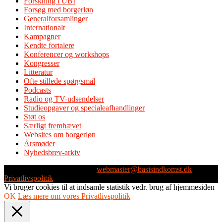
Forskning i UBI
Forsøg med borgerløn
Generalforsamlinger
Internationalt
Kampagner
Kendte fortalere
Konferencer og workshops
Kongresser
Litteratur
Ofte stillede spørgsmål
Podcasts
Radio og TV-udsendelser
Studieopgaver og specialeafhandlinger
Støt os
Særligt fremhævet
Websites om borgerløn
Årsmøder
Nyhedsbrev-arkiv
Webmaster: Michael Husen -
webmaster@basisindkomst.dk
-
Privatlivspolitik
Vi bruger cookies til at indsamle statistik vedr. brug af hjemmesiden
OK
Læs mere om vores Privatlivspolitik