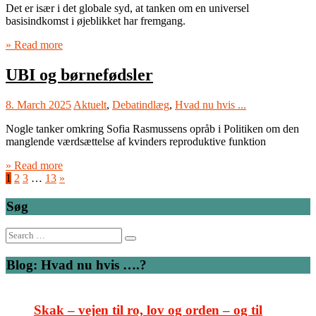
Det er især i det globale syd, at tanken om en universel
basisindkomst i øjeblikket har fremgang.
» Read more
UBI og børnefødsler
8. March 2025
Aktuelt
,
Debatindlæg
,
Hvad nu hvis ...
Nogle tanker omkring Sofia Rasmussens opråb i Politiken om den
manglende værdsættelse af kvinders reproduktive funktion
» Read more
1
2
3
…
13
»
Søg
Search
for:
Blog: Hvad nu hvis ….?
Skak – vejen til ro, lov og orden – og til