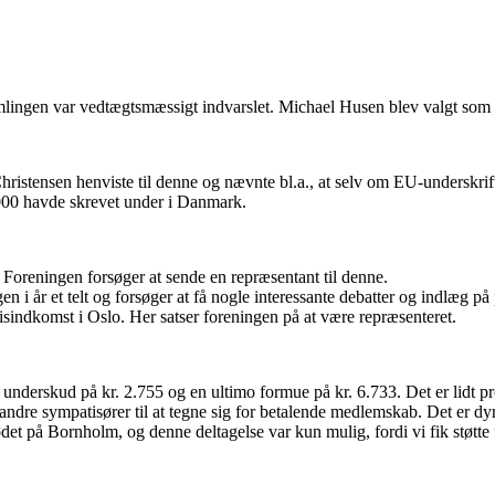
amlingen var vedtægtsmæssigt indvarslet. Michael Husen blev valgt som 
hristensen henviste til denne og nævnte bl.a., at selv om EU-underskrif
3.000 havde skrevet under i Danmark.
 Foreningen forsøger at sende en repræsentant til denne.
n i år et telt og forsøger at få nogle interessante debatter og indlæg p
isindkomst i Oslo. Her satser foreningen på at være repræsenteret.
derskud på kr. 2.755 og en ultimo formue på kr. 6.733. Det er lidt pr
dre sympatisører til at tegne sig for betalende medlemskab. Det er dyr
det på Bornholm, og denne deltagelse var kun mulig, fordi vi fik støtte