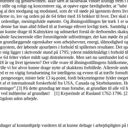
ntlemen og gentlewomen. Ikke sært at skoleskak vinder kraftigt frem i d
 stille og roligt og koncentrere sig, at opøve egne færdigheder, at ”tabe
og al den modgang og modstand, som de vil støde på igennem deres livsl
llerne ro, lov og orden på de 64 felter med 16 brikker til hver. Der ska
1 ordentlige, meningsfulde mønstre. Og åbningsstillingen før træk 1 er 
nne har man altid frihed til at foretage ethvert lovligt træk. Samtidig
m; man kunne drage til Kalmykien og udmærket forstå de derboendes ska
ånde fascinerende eller foruroligende udfordringer, der kan møde én på l
som grundlæggende egenskaber som arbejdsevner, energi, tålmodighed og f
tingsystem, der løbende ajourføres i forhold til spillernes resultater. D
ig ligger i skrivende stund på 1795; yderst middelmådigt i forhold til,
de 64 felter virker mildt sagt distraherende. Men sæt nu samfundet lod
 år og livet igennem? Det ville svare til åbningsstillingens fuldkomne
ville vi for alvor kunne drage nytte af skakkens forbillede. Allerede u
er en vigtig forudsætning for intelligens og evnen til at træffe fornuft
r, mister hele 13 iq-point, fordi bekymringerne fylder meget for 
t af et internationalt forskerhold fra USA, Canada og Storbritannien. Hol
lutninger”.[3] På dette grundlag tør man forudse, at grundløn til alle vi
t ved indførelse af grundløn! [1] Kejserinde af Rusland 1762-1796. [2]
 Rigdom uden arbejde.
ager af kontanthjælp vurderes til at kunne deltage i arbejdspligten på f