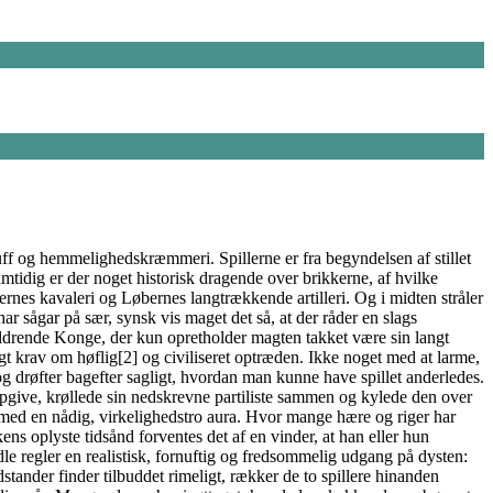
luff og hemmelighedskræmmeri. Spillerne er fra begyndelsen af stillet
amtidig er der noget historisk dragende over brikkerne, af hvilke
rnes kavaleri og Løbernes langtrækkende artilleri. Og i midten stråler
ar sågar på sær, synsk vis maget det så, at der råder en slags
aldrende Konge, der kun opretholder magten takket være sin langt
gt krav om høflig[2] og civiliseret optræden. Ikke noget med at larme,
og drøfter bagefter sagligt, hvordan man kunne have spillet anderledes.
 opgive, krøllede sin nedskrevne partiliste sammen og kylede den over
t med en nådig, virkelighedstro aura. Hvor mange hære og riger har
ns oplyste tidsånd forventes det af en vinder, at han eller hun
e regler en realistisk, fornuftig og fredsommelig udgang på dysten:
tander finder tilbuddet rimeligt, rækker de to spillere hinanden