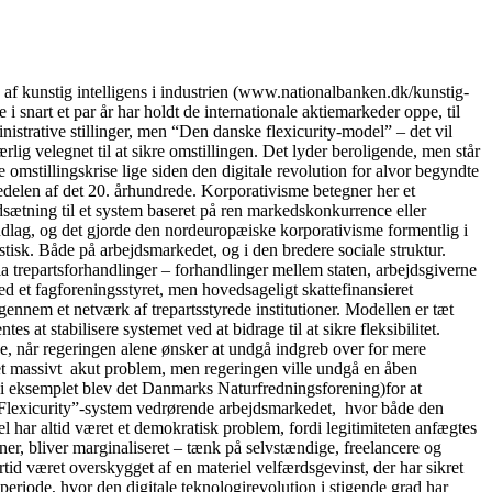
kunstig intelligens i industrien (www.nationalbanken.dk/kunstig-
 snart et par år har holdt de internationale aktiemarkeder oppe, til
nistrative stillinger, men “Den danske flexicurity-model” – det vil
lig velegnet til at sikre omstillingen. Det lyder beroligende, men står
 omstillingskrise lige siden den digitale revolution for alvor begyndte
delen af det 20. århundrede. Korporativisme betegner her et
dsætning til et system baseret på ren markedskonkurrence eller
ndlag, og det gjorde den nordeuropæiske korporativisme formentlig i
tisk. Både på arbejdsmarkedet, og i den bredere sociale struktur.
ia trepartsforhandlinger – forhandlinger mellem staten, arbejdsgiverne
 et fagforeningsstyret, men hovedsageligt skattefinansieret
igennem et netværk af trepartsstyrede institutioner. Modellen er tæt
 at stabilisere systemet ved at bidrage til at sikre fleksibilitet.
se, når regeringen alene ønsker at undgå indgreb over for mere
t et massivt akut problem, men regeringen ville undgå en åben
” (i eksemplet blev det Danmarks Naturfredningsforening)for at
lle “Flexicurity”-system vedrørende arbejdsmarkedet, hvor både den
 har altid været et demokratisk problem, fordi legitimiteten anfægtes
oner, bliver marginaliseret – tænk på selvstændige, freelancere og
tid været overskygget af en materiel velfærdsgevinst, der har sikret
periode, hvor den digitale teknologirevolution i stigende grad har