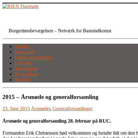
Skip
to
content
BIEN Danmark
Borgerlønsbevægelsen – Netværk for Basisindkomst
Forside
Borgerløn
Debat og forskning
Litteratur
Foreningen
Nyhedsbrev
Kontakt
2015 – Årsmøde og generalforsamling
23. June 2015
Årsmøder
,
Generalforsamlinger
Årsmøde og generalforsamling 28. februar på RUC.
Formanden Erik Christensen bød velkommen og fortalte lidt om den hi