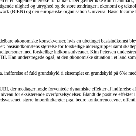
r igen er en stigende interesse for tanken. Det gælder ikke kun i Danmark,
stigende ulighed og utryghed og de store ændringer i økonomi og tekn
work (BIEN) og den europæiske organisation Universal Basic Income
lbare økonomiske konsekvenser, hvis en ubetinget basisindkomst blev
basisindkomstens størrelse for forskellige aldersgrupper samt skattep
enkeltpersoner med forskellige indkomstniveauer. Kim Petersen understr
UBI. Han understregede også, at den økonomiske situation i et land som Da
. indførelse af fuld grundskyld (i eksemplet en grundskyld på 6%) medvi
UBI, der medtager nogle forventede dynamiske effekter af indførelse af 
 niveau for eksisterende overførselsydelser. Blandt de positive effekter
sundhedsvæsenet, større importindtægter pga. bedre konkurrenceevne, off