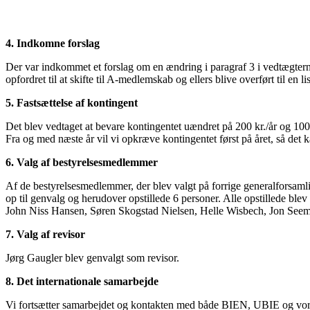
4. Indkomne forslag
Der var indkommet et forslag om en ændring i paragraf 3 i vedtægter
opfordret til at skifte til A-medlemskab og ellers blive overført til en
5. Fastsættelse af kontingent
Det blev vedtaget at bevare kontingentet uændret på 200 kr./år og 100 
Fra og med næste år vil vi opkræve kontingentet først på året, så det
6. Valg af bestyrelsesmedlemmer
Af de bestyrelsesmedlemmer, der blev valgt på forrige generalforsam
op til genvalg og herudover opstillede 6 personer. Alle opstillede ble
John Niss Hansen, Søren Skogstad Nielsen, Helle Wisbech, Jon Seema
7. Valg af revisor
Jørg Gaugler blev genvalgt som revisor.
8. Det internationale samarbejde
Vi fortsætter samarbejdet og kontakten med både BIEN, UBIE og vore 