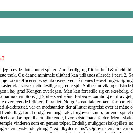
n?
jeg hævde. Intet andet spil er så retfærdigt og frit for held & uheld, b
ørste træk. Og denne minimale ulighed kan udlignes allerede i parti 2. S
inje foran Officererne, symboliseret ved Tårnenes befæstninger, Springe
ter glans over dette festlige og ædle spil. Spillets udviklingshistorie h
ngen i høj grad Kongen overlegen. Man kan forestille sig en skrøbelig, 
tharina den Store.[1] Spillets ædle ånd forfægter samtidig et ufravigeli
 de overlevende brikker af brættet. No go! -man takker pænt for partiet 
ed skakbrættet, var en modstander, der af lutter ærgrelse over at måtte
t hvide flag, for at undgå en langstrakt, forgæves kamp, forlener spille
erisk at kæmpe til den bitre ende, hvor sidste mand falder. Men i skakke
stemple vinderen som en gemen tølper. Endelig muliggør skakspillets ædl
inger den hviskende ytring: ”Jeg tilbyder remis”. Og hvis den ærede mods