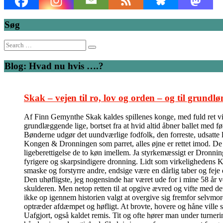
Søg
Search
for:
Blog: Hvad nu hvis ….?
Skak – vejen til ro, lov og orden – og til grundlø
Af Finn Gemynthe Skak kaldes spillenes konge, med fuld ret vil 
grundlæggende lige, bortset fra at hvid altid åbner ballet med f
Bønderne udgør det uundværlige fodfolk, den forreste, udsatte l
Kongen & Dronningen som parret, alles øjne er rettet imod. De kas
ligeberettigelse de to køn imellem. Ja styrkemæssigt er Dronni
fyrigere og skarpsindigere dronning. Lidt som virkelighedens Ka
smaske og forstyrre andre, endsige være en dårlig taber og feje
Den uhøfligste, jeg nogensinde har været ude for i mine 58 år v
skulderen. Men netop retten til at opgive ævred og vifte med de
ikke op igennem historien valgt at overgive sig fremfor selvmord
optræder afdæmpet og høfligt. At brovte, hovere og håne ville 
Uafgjort, også kaldet remis. Tit og ofte hører man under turner