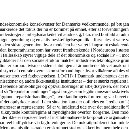
fundsøkonomiske konsekvenser for Danmarks vedkommende, på brugen af 
arkerede det fokus der nu er kommet på emnet, efter at forventningerne i
understreger at arbejdsmarkedet vil ændre sig, bl.a. med bortfald af admi
gpengeordning og en aktiv beskæftigelsespolitik – forventes at være sær
a. den sidste generation, hvor modellen har været i langsomt eskalerende
 den korporativisme som har været fremherskende i Nordeuropa i største
fællesskab styrer vigtige dele af det økonomiske og sociale liv – i mo
guldalder når den sociale struktur matcher industriens teknologiske gru
tion er korporativismen siden slutningen af århundredet blevet anakronis
 styret af centrale overenskomstforhandlinger, hvor vilkårene aftales v
præsenteret ved fagbevægelsen, LO/FH). I Danmark understøttes det med
sationer og andre ikke-statslige institutioner – der er stærkt reguleret 
d løbende omskolinger og opkvalificeringer af arbejdsstyrken, der forventes
rad så “trepartsforhandlinger” også bruges som legitim ansvarsfraskrivel
ge ”grønne trepartsforhandlinger”, hvor landbrugets forurening var bleve
af det opdyrkede areal. I den situation kan der opfindes en “tredjepart
einteresser at repræsentere. Så er vi imidlertid ude over det traditione
t tilknyttede kontrolregime af myndigheder overfor borgerne. Den model
 der ikke er repræsenteret af institutionaliserede korporative organisati
har reel indflydelse via fagforeningerne. Demokratiproblemet har imidler
t. Men organisationsgraden er skrumpet støt og sikkert igennem hele den 