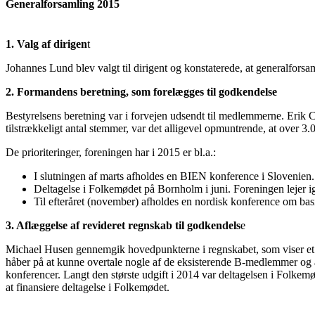
Generalforsamling 2015
1. Valg af dirigen
t
Johannes Lund blev valgt til dirigent og konstaterede, at generalfors
2. Formandens beretning, som forelægges til godkendelse
Bestyrelsens beretning var i forvejen udsendt til medlemmerne. Erik C
tilstrækkeligt antal stemmer, var det alligevel opmuntrende, at over 
De prioriteringer, foreningen har i 2015 er bl.a.:
I slutningen af marts afholdes en BIEN konference i Slovenien.
Deltagelse i Folkemødet på Bornholm i juni. Foreningen lejer ige
Til efteråret (november) afholdes en nordisk konference om bas
3. Aflæggelse af revideret regnskab til godkendels
e
Michael Husen gennemgik hovedpunkterne i regnskabet, som viser et un
håber på at kunne overtale nogle af de eksisterende B-medlemmer og an
konferencer. Langt den største udgift i 2014 var deltagelsen i Folkemø
at finansiere deltagelse i Folkemødet.