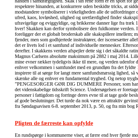
hånden i samdrægtighed. Skak i sin rene form er en sport for ge
respektere hinanden, at konkurrere uden beskidte tricks, at sidde
modstandere symboliserer i virkeligheden alle de udfordringer 
ufred, kaos, lovløshed, ulighed og uretfærdighed finder skakspi
ufravigelige og eviggyldige, og brikkerne danner lige fra træk 
hver! Skakken kan derfor symbolisere den fuldkomne verden. I de
foreligger der et globalt broderskab alle skakspillere imelle
fjender, men som godhjertede instruktører, der iscenesætter alleh
det er livets lod i et samfund af individuelle mennesker. Efter
derefter. I skakkens verden afspejler dette sig i det såkaldte ra
Magnus Carlsens absolutte maksimum på 2882 i maj 2014. Lille m
mine evner rækker tydeligvis ikke til mere, og verden udenfor 
enhver velkommen i samfundet med en grundløn fra det fyldte 18
inspirere til at sørge for langt mere samfundsmæssig lighed, så 
skænke alle og enhver en fundamental tryghed. Og netop tryghed 
”PENGESORGER GØR DIG DUMMERE Personer, som har pengesorge
det videnskabelige tidsskrift Science. Undersøgelsen er foretage
personer i fattigdom og forringe deres evne til at tage gode bes
af gode beslutninger. Det turde da nok være en attraktiv gevins
fra Søndagsavisen 6-8. september 2013, p. 50, og fra min bog
Pligten de færreste kan opfylde
En rundspørge i kommunerne viser, at færre end hver fjerde modt