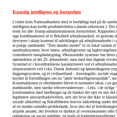
Kunstig intelligens og borgerløn
I vinter kom Nationalbanken med et foreløbigt bud på de sam
intelligens-kan-loefte-produktiviteten-i-dansk-oekonomi ). Det m
trods for alle Trump-administrationens forstyrrelser. Rapporten 
sige kombinationen af et fleksibelt arbejdsmarked, en generøs da
desværre i skarp kontrast til udviklingen på arbejdsmarkedet i c
at præge samfundet. “Den danske model” er en lokal variant af
samfundssystem, hvor staten, arbejdsgiverne og fagbevægelsen i 
centraliseret statsplanlægning. Økonomiske systemer har deres 
størstedelen af det 20. århundrede, men med den digitale revolu
Systemet er i hovedtrækkene karakteriseret ved et arbejdsmarked
(repræsenteret ved f.eks. Dansk Industri) og lønmodtagerne (re
dagpengesystem, og et civilsamfund – foreningsliv, sociale organi
knyttet til forestillingen om en “aktiv beskæftigelsespolitik”, me
Konstruktionen er efterhånden blevet et normativt ideal, i en g
traditionelle, men stærke erhvervsinteresser – f.eks. i de nyli
konfrontation med landbruget og de banker der ejer en stor del 
legitimere ansvarsfraskrivelsen, selv der hvor der ikke er klass
sociale sikkerhed og fleksibiliteten kræver indordning under de
af en insider-outsider-problematik, hvor den del af befolkningen
atypisk ansatte, der hverken er dækket af overenskomster eller 
opbakning og social stabilitet, på trods af legitimitetsprobleme