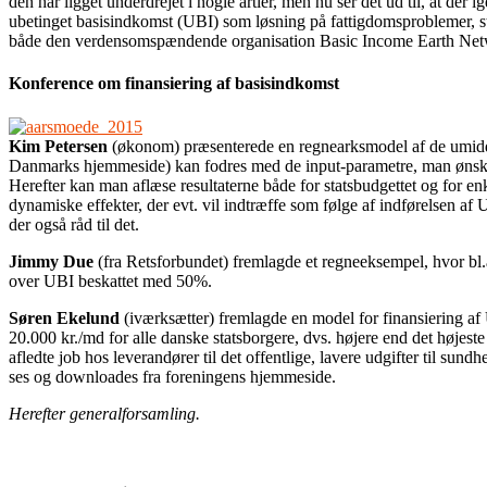
den har ligget underdrejet i nogle årtier, men nu ser det ud til, at de
ubetinget basisindkomst (UBI) som løsning på fattigdomsproblemer, 
både den verdensomspændende organisation Basic Income Earth Net
Konference om finansiering af basisindkomst
Kim Petersen
(økonom) præsenterede en regnearksmodel af de umidde
Danmarks hjemmeside) kan fodres med de input-parametre, man ønsker: 
Herefter kan man aflæse resultaterne både for statsbudgettet og for 
dynamiske effekter, der evt. vil indtræffe som følge af indførelsen af 
der også råd til det.
Jimmy Due
(fra Retsforbundet) fremlagde et regneeksempel, hvor bl.a
over UBI beskattet med 50%.
Søren Ekelund
(iværksætter) fremlagde en model for finansiering af 
20.000 kr./md for alle danske statsborgere, dvs. højere end det højeste
afledte job hos leverandører til det offentlige, lavere udgifter til 
ses og downloades fra foreningens hjemmeside.
Herefter generalforsamling.