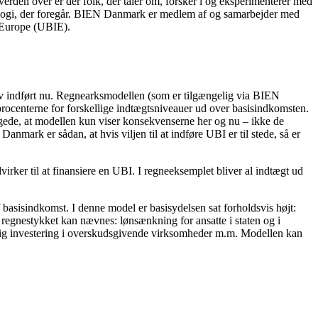
 verden over er der folk, der taler om, forsker i og eksperimenterer med
ologi, der foregår. BIEN Danmark er medlem af og samarbejder med
 Europe (UBIE).
 indført nu. Regnearksmodellen (som er tilgængelig via BIEN
rocenterne for forskellige indtægtsniveauer ud over basisindkomsten.
egede, at modellen kun viser konsekvenserne her og nu – ikke de
nmark er sådan, at hvis viljen til at indføre UBI er til stede, så er
rker til at finansiere en UBI. I regneeksemplet bliver al indtægt ud
basisindkomst. I denne model er basisydelsen sat forholdsvis højt:
 i regnestykket kan nævnes: lønsænkning for ansatte i staten og i
entlig investering i overskudsgivende virksomheder m.m. Modellen kan