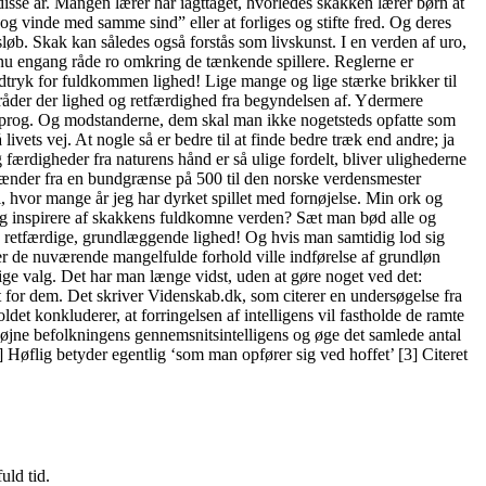
isse år. Mangen lærer har iagttaget, hvorledes skakken lærer børn at
 og vinde med samme sind” eller at forliges og stifte fred. Og deres
øb. Skak kan således også forstås som livskunst. I en verden af uro,
l nu engang råde ro omkring de tænkende spillere. Reglerne er
udtryk for fuldkommen lighed! Lige mange og lige stærke brikker til
 råder der lighed og retfærdighed fra begyndelsen af. Ydermere
ksprog. Og modstanderne, dem skal man ikke nogetsteds opfatte som
ivets vej. At nogle så er bedre til at finde bedre træk end andre; ja
ærdigheder fra naturens hånd er så ulige fordelt, bliver ulighederne
et spænder fra en bundgrænse på 500 til den norske verdensmester
 hvor mange år jeg har dyrket spillet med fornøjelse. Min ork og
 sig inspirere af skakkens fuldkomne verden? Sæt man bød alle og
, retfærdige, grundlæggende lighed! Og hvis man samtidig lod sig
nder de nuværende mangelfulde forhold ville indførelse af grundløn
ige valg. Det har man længe vidst, uden at gøre noget ved det:
dem. Det skriver Videnskab.dk, som citerer en undersøgelse fra
det konkluderer, at forringelsen af intelligens vil fastholde de ramte
l højne befolkningens gennemsnitsintelligens og øge det samlede antal
 Høflig betyder egentlig ‘som man opfører sig ved hoffet’ [3] Citeret
uld tid.