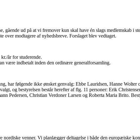
ne, gående ud på at vi fremover kun skal have én slags medlemskab i s
 liste over modtagere af nyhedsbreve. Forslaget blev vedtaget.
kr./år for studerende.
 kan være indbetalt inden den ordinære generalforsamling.
ling, har følgende ikke ønsket genvalg: Ebbe Lauridsen, Hanne Wolter
v valgt, og bestyrelsen består herefter af flg. 11 personer: Erik Christ
nn Pedersen, Christian Verdoner Larsen og Roberta Maria Brito. Besty
nordiske venner. Vi planlægger deltagelse i både den europæiske konf