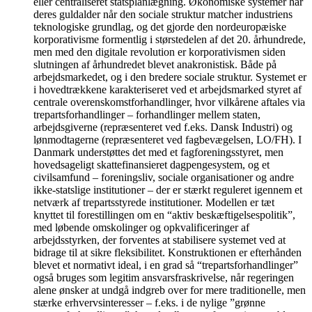
eller centraliseret statsplanlægning. Økonomiske systemer har
deres guldalder når den sociale struktur matcher industriens
teknologiske grundlag, og det gjorde den nordeuropæiske
korporativisme formentlig i størstedelen af det 20. århundrede,
men med den digitale revolution er korporativismen siden
slutningen af århundredet blevet anakronistisk. Både på
arbejdsmarkedet, og i den bredere sociale struktur. Systemet er
i hovedtrækkene karakteriseret ved et arbejdsmarked styret af
centrale overenskomstforhandlinger, hvor vilkårene aftales via
trepartsforhandlinger – forhandlinger mellem staten,
arbejdsgiverne (repræsenteret ved f.eks. Dansk Industri) og
lønmodtagerne (repræsenteret ved fagbevægelsen, LO/FH). I
Danmark understøttes det med et fagforeningsstyret, men
hovedsageligt skattefinansieret dagpengesystem, og et
civilsamfund – foreningsliv, sociale organisationer og andre
ikke-statslige institutioner – der er stærkt reguleret igennem et
netværk af trepartsstyrede institutioner. Modellen er tæt
knyttet til forestillingen om en “aktiv beskæftigelsespolitik”,
med løbende omskolinger og opkvalificeringer af
arbejdsstyrken, der forventes at stabilisere systemet ved at
bidrage til at sikre fleksibilitet. Konstruktionen er efterhånden
blevet et normativt ideal, i en grad så “trepartsforhandlinger”
også bruges som legitim ansvarsfraskrivelse, når regeringen
alene ønsker at undgå indgreb over for mere traditionelle, men
stærke erhvervsinteresser – f.eks. i de nylige ”grønne