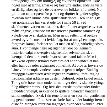
ufravigeligt krav om høflig[2] og civiliseret optræden. Ikke
noget med at larme, smaske og forstyrre andre, endsige være
en dårlig taber og feje de overlevende brikker af brættet. No
go! -man takker pænt for partiet og drøfter bagefter sagligt,
hvordan man kunne have spillet anderledes. Den uhøfligste,
jeg nogensinde har været ude for i mine 58 år ved
skakbrættet, var en modstander, der af lutter ærgrelse over at
måtte opgive, krøllede sin nedskrevne partiliste sammen og
kylede den over skulderen. Men netop retten til at opgive
ævred og vifte med det hvide flag, for at undgå en langstrakt,
forgæves kamp, forlener spillet med en nådig, virkelighedstro
aura. Hvor mange hære og riger har ikke op igennem
historien valgt at overgive sig fremfor selvmorderisk at
kæmpe til den bitre ende, hvor sidste mand falder. Men i
skakkens oplyste tidsånd forventes det af en vinder, at han
eller hun optræder afdæmpet og høfligt. At brovte, hovere og
håne ville stemple vinderen som en gemen tølper. Endelig
muliggør skakspillets ædle regler en realistisk, fornuftig og
fredsommelig udgang på dysten: Uafgjort, også kaldet remis.
Tit og ofte hører man under turneringer den hviskende ytring:
”Jeg tilbyder remis”. Og hvis den ærede modstander finder
tilbuddet rimeligt, rækker de to spillere hinanden hånden i
samdrægtighed. Skak i sin rene form er en sport for gentlemen
og gentlewomen. Ikke sært at skoleskak vinder kraftigt frem i
disse år. Mangen lærer har iagttaget, hvorledes skakken lærer