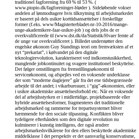
traditionel fagforening fra 69 % til 53 %. (
www.piopio.dk/fagforeninger-bløder ). Sideløbende vokser
andelen af lønmodtagere hvis tilknytning til arbejdsmarkedet
er baseret på dels usikre korttidsansættelser i forskellige
former (f.eks. www/Magisterterbladet-nr-10-2016/mange-
unge-akademikere-faar-usikre-job ) og dels jobs de er
overkvalificerede til (www.dst.dk/da/Statistik/Hvaer femte af
de unge var overkvalificeret ). Billedet understøtter den
engelske økonom Guy Standings teori om fremvæksten af et
nyt “prekariat”, i kølvandet på den digitale
teknologirevolution, karakteriseret ved indkomstusikkerhed,
manglende jobkontinuitet og svagere institutionel beskyttelse.
Det følger omstillingen fra fremstillingsøkonomi til
serviceøkonomi, og afspejles ved en voksende underklasse
der som “moderne daglejere” går fra det ene tidsbegrænsede
arbejde til det andet; i vikarbureauer, i “gig”-økonomien, eller
i usikre akademiske ansættelsesforhold etc. Når en voksende
del af arbejdsstyrken er i midlertidige, projektbaserede eller
hybride ansættelsesformer, fragmenteres det traditionelle
arbejdsmarked og rammerne for trepartssystemet bliver
hæmmende for den sociale tilpasning. Konflikten bliver
tydeligere efterhånden som den digitale revolution nu
kulminerer i kunstig intelligens, der også ændrer
arbejdsmarkedsvilkårene for den ellers beskyttede akademiske
middelklasse I det perspektiv er det uansvarlig konservatisme,