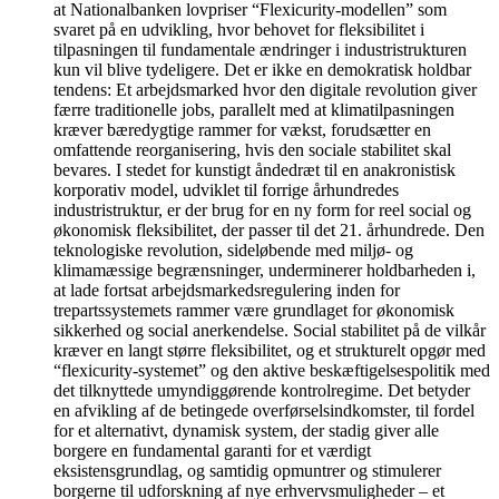
at Nationalbanken lovpriser “Flexicurity-modellen” som
svaret på en udvikling, hvor behovet for fleksibilitet i
tilpasningen til fundamentale ændringer i industristrukturen
kun vil blive tydeligere. Det er ikke en demokratisk holdbar
tendens: Et arbejdsmarked hvor den digitale revolution giver
færre traditionelle jobs, parallelt med at klimatilpasningen
kræver bæredygtige rammer for vækst, forudsætter en
omfattende reorganisering, hvis den sociale stabilitet skal
bevares. I stedet for kunstigt åndedræt til en anakronistisk
korporativ model, udviklet til forrige århundredes
industristruktur, er der brug for en ny form for reel social og
økonomisk fleksibilitet, der passer til det 21. århundrede. Den
teknologiske revolution, sideløbende med miljø- og
klimamæssige begrænsninger, underminerer holdbarheden i,
at lade fortsat arbejdsmarkedsregulering inden for
trepartssystemets rammer være grundlaget for økonomisk
sikkerhed og social anerkendelse. Social stabilitet på de vilkår
kræver en langt større fleksibilitet, og et strukturelt opgør med
“flexicurity-systemet” og den aktive beskæftigelsespolitik med
det tilknyttede umyndiggørende kontrolregime. Det betyder
en afvikling af de betingede overførselsindkomster, til fordel
for et alternativt, dynamisk system, der stadig giver alle
borgere en fundamental garanti for et værdigt
eksistensgrundlag, og samtidig opmuntrer og stimulerer
borgerne til udforskning af nye erhvervsmuligheder – et