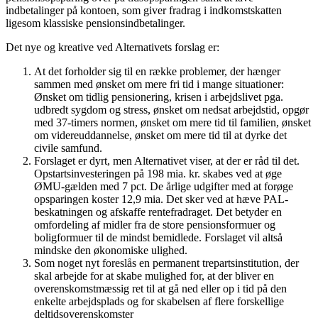
indbetalinger på kontoen, som giver fradrag i indkomstskatten
ligesom klassiske pensionsindbetalinger.
Det nye og kreative ved Alternativets forslag er:
At det forholder sig til en række problemer, der hænger
sammen med ønsket om mere fri tid i mange situationer:
Ønsket om tidlig pensionering, krisen i arbejdslivet pga.
udbredt sygdom og stress, ønsket om nedsat arbejdstid, opgør
med 37-timers normen, ønsket om mere tid til familien, ønsket
om videreuddannelse, ønsket om mere tid til at dyrke det
civile samfund.
Forslaget er dyrt, men Alternativet viser, at der er råd til det.
Opstartsinvesteringen på 198 mia. kr. skabes ved at øge
ØMU-gælden med 7 pct. De årlige udgifter med at forøge
opsparingen koster 12,9 mia. Det sker ved at hæve PAL-
beskatningen og afskaffe rentefradraget. Det betyder en
omfordeling af midler fra de store pensionsformuer og
boligformuer til de mindst bemidlede. Forslaget vil altså
mindske den økonomiske ulighed.
Som noget nyt foreslås en permanent trepartsinstitution, der
skal arbejde for at skabe mulighed for, at der bliver en
overenskomstmæssig ret til at gå ned eller op i tid på den
enkelte arbejdsplads og for skabelsen af flere forskellige
deltidsoverenskomster