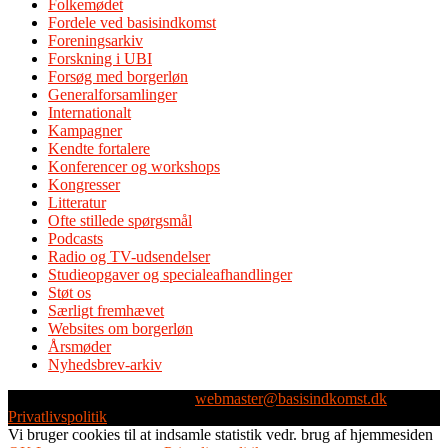
Folkemødet
Fordele ved basisindkomst
Foreningsarkiv
Forskning i UBI
Forsøg med borgerløn
Generalforsamlinger
Internationalt
Kampagner
Kendte fortalere
Konferencer og workshops
Kongresser
Litteratur
Ofte stillede spørgsmål
Podcasts
Radio og TV-udsendelser
Studieopgaver og specialeafhandlinger
Støt os
Særligt fremhævet
Websites om borgerløn
Årsmøder
Nyhedsbrev-arkiv
Webmaster: Michael Husen -
webmaster@basisindkomst.dk
-
Privatlivspolitik
Vi bruger cookies til at indsamle statistik vedr. brug af hjemmesiden