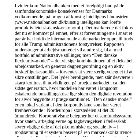
I vinter kom Nationalbanken med et foreløbigt bud på de
samfundsøkonomiske konsekvenser for Danmarks
vedkommende, på brugen af kunstig intelligens i industrien
(www.nationalbanken.dk/kunstig-intelligens-kan-loefte-
produktiviteten-i-dansk-oekonomi ). Det markerede det fokus
der nu er kommet på emnet, efter at forventningerne i snart et
par år har holdt de internationale aktiemarkeder oppe, til trods
for alle Trump-administrationens forstyrrelser. Rapporten
understreger at arbejdsmarkedet vil ændre sig, bl.a. med
bortfald af administrative stillinger, men “Den danske
flexicurity-model” – det vil sige kombinationen af et fleksibelt
arbejdsmarked, en generøs dagpengeordning og en aktiv
beskæftigelsespolitik – forventes at være særlig velegnet til at
sikre omstillingen. Det lyder beroligende, men står desværre i
skarp kontrast til udviklingen på arbejdsmarkedet i ca. den
sidste generation, hvor modellen har været i langsomt
eskalerende omstillingskrise lige siden den digitale revolution
for alvor begyndte at præge samfundet. “Den danske model”
er en lokal variant af den korporativisme som har været
fremherskende i Nordeuropa i størstedelen af det 20.
århundrede. Korporativisme betegner her et samfundssystem,
hvor staten, arbejdsgiverne og fagbevægelsen i fællesskab
styrer vigtige dele af det økonomiske og sociale liv – i
modsætning til et system baseret på ren markedskonkurrence