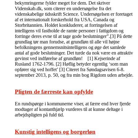
bekymringerne fylder meget for dem. Det skriver
Videnskab.dk, som citerer en undersøgelse fra det
videnskabelige tidsskrift Science. Undersøgelsen er foretaget
af et internationalt forskerhold fra USA, Canada og
Storbritannien. Holdet konkluderer, at forringelsen af
intelligens vil fastholde de ramte personer i fattigdom og
forringe deres evne til at tage gode beslutninger”.[3] På dette
grundlag tør man forudse, at grundløn til alle vil højne
befolkningens gennemsnitsintelligens og øge det samlede
antal af gode beslutninger. Det turde da nok være en attraktiv
gevinst ved indførelse af grundløn! [1] Kejserinde af
Rusland 1762-1796. [2] Høflig betyder egentlig ‘som man
opfører sig ved hoffet’ [3] Citeret fra Søndagsavisen 6-8.
september 2013, p. 50, og fra min bog Rigdom uden arbejde.
Pligten de færreste kan opfylde
En rundspørge i kommunerne viser, at færre end hver fjerde
modtager af kontanthjælp vurderes til at kunne deltage i
arbejdspligten på fuld tid.
Kunstig intelligens og borgerløn