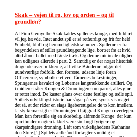
Skak – vejen til ro, lov og orden – og til
grundløn?
Af Finn Gemynthe Skak kaldes spillenes konge, med fuld ret
vil jeg hævde. Intet andet spil er så retfærdigt og frit for held
& uheld, bluff og hemmelighedskræmmeri. Spillerne er fra
begyndelsen af stillet grundlæggende lige, bortset fra at hvid
altid åbner ballet med første træk. Og denne minimale ulighed
kan udlignes allerede i parti 2. Samtidig er der noget historisk
dragende over brikkerne, af hvilke Bønderne udgør det
uundværlige fodfolk, den forreste, udsatte linje foran
Officererne, symboliseret ved Tårnenes befæstninger,
Springernes kavaleri og Løbernes langtrækkende artilleri. Og
i midten stråler Kongen & Dronningen som parret, alles øjne
er rettet imod. De kaster glans over dette festlige og ædle spil.
Spillets udviklingshistorie har sågar på sær, synsk vis maget
det så, at der råder en slags ligeberettigelse de to køn imellem.
Ja styrkemæssigt er Dronningen i høj grad Kongen overlegen.
Man kan forestille sig en skrøbelig, aldrende Konge, der kun
opretholder magten takket være sin langt fyrigere og
skarpsindigere dronning. Lidt som virkelighedens Katharina
den Store.[1] Spillets ædle ånd forfægter samtidig et