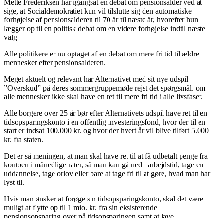
Mette Frederiksen har igangsat en debat om pensionsalder ved at
sige, at Socialdemokratiet kun vil tilslutte sig den automatiske
forhøjelse af pensionsalderen til 70 år til næste år, hvorefter hun
lægger op til en politisk debat om en videre forhøjelse indtil næste
valg.
Alle politikere er nu optaget af en debat om mere fri tid til ældre
mennesker efter pensionsalderen.
Meget aktuelt og relevant har Alternativet med sit nye udspil
”Overskud” på deres sommergruppemøde rejst det spørgsmål, om
alle mennesker ikke skal have en ret til mere fri tid i alle livsfaser.
Alle borgere over 25 år bør efter Alternativets udspil have ret til en
tidsopsparingskonto i en offentlig investeringsfond, hvor der til en
start er indsat 100.000 kr. og hvor der hvert år vil blive tilført 5.000
kr. fra staten.
Det er så meningen, at man skal have ret til at få udbetalt penge fra
kontoen i månedlige rater, så man kan gå ned i arbejdstid, tage en
uddannelse, tage orlov eller bare at tage fri til at gøre, hvad man har
lyst til.
Hvis man ønsker at forøge sin tidsopsparingskonto, skal det være
muligt at flytte op til 1 mio. kr. fra sin eksisterende
pensionsopsparing over på tidsopsparingen samt at lave