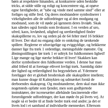
børn at respektere hinanden, at konkurrere uden beskidte
tricks, at sidde stille og roligt og koncentrere sig, at opøve
egne færdigheder, at ”tabe og vinde med samme sind” eller at
forliges og stifte fred. Og deres modstandere symboliserer i
virkeligheden alle de udfordringer og al den modgang og
modstand, som de vil støde på igennem deres livsløb. Skak
kan således også forstås som livskunst. I en verden af uro,
ufred, kaos, lovløshed, ulighed og uretfærdighed finder
skakspillerne ro, lov og orden på de 64 felter med 16 brikker
til hver. Der skal nu engang råde ro omkring de tænkende
spillere. Reglerne er ufravigelige og eviggyldige, og brikkerne
danner lige fra træk 1 ordentlige, meningsfulde mønstre. Og
åbningsstillingen før træk 1 er udtryk for fuldkommen lighed!
Lige mange og lige stærke brikker til hver! Skakken kan
derfor symbolisere den fuldkomne verden. I denne har man
altid frihed til at foretage ethvert lovligt træk. Samtidig råder
der lighed og retfærdighed fra begyndelsen af. Ydermere
foreligger der et globalt broderskab alle skakspillere imellem;
man kunne drage til Kalmykien og udmærket forstå de
derboendes skaksprog. Og modstanderne, dem skal man ikke
nogetsteds opfatte som fjender, men som godhjertede
instruktører, der iscenesætter allehånde fascinerende eller
foruroligende udfordringer, der kan møde én på livets vej. At
nogle så er bedre til at finde bedre træk end andre; ja det er
livets lod i et samfund af individuelle mennesker. Eftersom