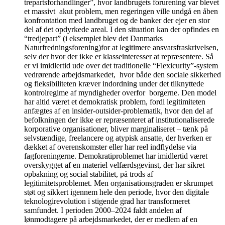
trepartsforhandlinger”, hvor landbrugets forurening var blevet
et massivt akut problem, men regeringen ville undgå en åben
konfrontation med landbruget og de banker der ejer en stor
del af det opdyrkede areal. I den situation kan der opfindes en
“tredjepart” (i eksemplet blev det Danmarks
Naturfredningsforening)for at legitimere ansvarsfraskrivelsen,
selv der hvor der ikke er klasseinteresser at repræsentere. Så
er vi imidlertid ude over det traditionelle “Flexicurity”-system
vedrørende arbejdsmarkedet, hvor både den sociale sikkerhed
og fleksibiliteten kræver indordning under det tilknyttede
kontrolregime af myndigheder overfor borgerne. Den model
har altid været et demokratisk problem, fordi legitimiteten
anfægtes af en insider-outsider-problematik, hvor den del af
befolkningen der ikke er repræsenteret af institutionaliserede
korporative organisationer, bliver marginaliseret – tænk på
selvstændige, freelancere og atypisk ansatte, der hverken er
dækket af overenskomster eller har reel indflydelse via
fagforeningerne. Demokratiproblemet har imidlertid været
overskygget af en materiel velfærdsgevinst, der har sikret
opbakning og social stabilitet, på trods af
legitimitetsproblemet. Men organisationsgraden er skrumpet
støt og sikkert igennem hele den periode, hvor den digitale
teknologirevolution i stigende grad har transformeret
samfundet. I perioden 2000–2024 faldt andelen af
lønmodtagere på arbejdsmarkedet, der er medlem af en