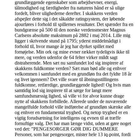
grundlæggende egenskaber som arbejdsevner, energi,
tålmodighed og færdigheder fra naturens hånd er så ulige
fordelt, bliver ulighederne derefter. I skakkens verden
afspejler dette sig i det såkaldte ratingsystem, der løbende
ajourføres i forhold til spillernes resultater. Det spænder fra en
bundgrænse på 500 til den norske verdensmester Magnus
Carlsens absolutte maksimum på 2882 i maj 2014. Lille mig
ligger i skrivende stund på 1795; yderst middelmådigt i
forhold til, hvor mange år jeg har dyrket spillet med
fornøjelse. Min ork og mine evner rækker tydeligvis ikke til
mere, og verden udenfor de 64 felter virker mildt sagt
distraherende. Men sæt nu samfundet lod sig inspirere af
skakkens fuldkomne verden? Sæt man bød alle og enhver
velkommen i samfundet med en grundløn fra det fyldte 18 år
og livet igennem? Det ville svare til åbningsstillingens
fuldkomne, retfærdige, grundlæggende lighed! Og hvis man
samtidig lod sig inspirere til at sørge for langt mere
samfundsmæssig lighed, så ville vi for alvor kunne drage
nytte af skakkens forbillede. Allerede under de nuværende
mangelfulde forhold ville indførelse af grundløn skænke alle
og enhver en fundamental tryghed. Og netop tryghed er en
vigtig forudsætning for intelligens og evnen til at træffe
fornuftige valg. Det har man længe vidst, uden at gøre noget
ved det: ”PENGESORGER GØR DIG DUMMERE
Personer, som har pengesorger, mister hele 13 iq-point, fordi