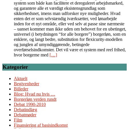
system som både kan facilitere et dereguleret arbejdsmarked,
og garantere alle et værdigt eksistensgrundlag som
sikkerhedsnet, imens man udforsker nye muligheder. Hvad
enten det er som selvstændig iværksætter, ved lønarbejde
inden for et nyt område, eller ved selv at passe sine nærmeste
– uanset kommer man ikke uden om behovet for en ubetinget,
universel (i betydningen “for alle borgere”) borgerløn, som en
enklere, og langt bedre, substitution for flexicurity-modellen
og junglen af umyndiggørende, betingede
overførselsindkomster. Det vil være et system med reel frihed,
hvor borgerne med
[…]
Kategorier
Aktuelt
Begivenheder
Billeder
Blog: Hvad nu hvis …
Borgerløn verden rundt
Debat 1990-2010
Debatindlæg
Debatmøder
Film
Finansiering af basisindkomst