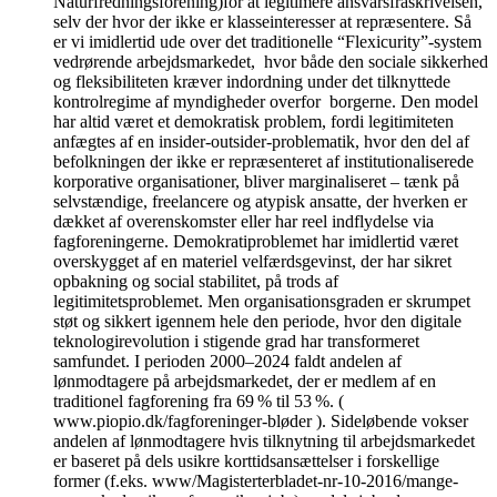
Naturfredningsforening)for at legitimere ansvarsfraskrivelsen,
selv der hvor der ikke er klasseinteresser at repræsentere. Så
er vi imidlertid ude over det traditionelle “Flexicurity”-system
vedrørende arbejdsmarkedet, hvor både den sociale sikkerhed
og fleksibiliteten kræver indordning under det tilknyttede
kontrolregime af myndigheder overfor borgerne. Den model
har altid været et demokratisk problem, fordi legitimiteten
anfægtes af en insider-outsider-problematik, hvor den del af
befolkningen der ikke er repræsenteret af institutionaliserede
korporative organisationer, bliver marginaliseret – tænk på
selvstændige, freelancere og atypisk ansatte, der hverken er
dækket af overenskomster eller har reel indflydelse via
fagforeningerne. Demokratiproblemet har imidlertid været
overskygget af en materiel velfærdsgevinst, der har sikret
opbakning og social stabilitet, på trods af
legitimitetsproblemet. Men organisationsgraden er skrumpet
støt og sikkert igennem hele den periode, hvor den digitale
teknologirevolution i stigende grad har transformeret
samfundet. I perioden 2000–2024 faldt andelen af
lønmodtagere på arbejdsmarkedet, der er medlem af en
traditionel fagforening fra 69 % til 53 %. (
www.piopio.dk/fagforeninger-bløder ). Sideløbende vokser
andelen af lønmodtagere hvis tilknytning til arbejdsmarkedet
er baseret på dels usikre korttidsansættelser i forskellige
former (f.eks. www/Magisterterbladet-nr-10-2016/mange-