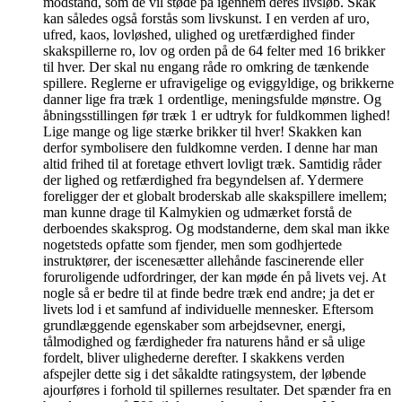
modstand, som de vil støde på igennem deres livsløb. Skak
kan således også forstås som livskunst. I en verden af uro,
ufred, kaos, lovløshed, ulighed og uretfærdighed finder
skakspillerne ro, lov og orden på de 64 felter med 16 brikker
til hver. Der skal nu engang råde ro omkring de tænkende
spillere. Reglerne er ufravigelige og eviggyldige, og brikkerne
danner lige fra træk 1 ordentlige, meningsfulde mønstre. Og
åbningsstillingen før træk 1 er udtryk for fuldkommen lighed!
Lige mange og lige stærke brikker til hver! Skakken kan
derfor symbolisere den fuldkomne verden. I denne har man
altid frihed til at foretage ethvert lovligt træk. Samtidig råder
der lighed og retfærdighed fra begyndelsen af. Ydermere
foreligger der et globalt broderskab alle skakspillere imellem;
man kunne drage til Kalmykien og udmærket forstå de
derboendes skaksprog. Og modstanderne, dem skal man ikke
nogetsteds opfatte som fjender, men som godhjertede
instruktører, der iscenesætter allehånde fascinerende eller
foruroligende udfordringer, der kan møde én på livets vej. At
nogle så er bedre til at finde bedre træk end andre; ja det er
livets lod i et samfund af individuelle mennesker. Eftersom
grundlæggende egenskaber som arbejdsevner, energi,
tålmodighed og færdigheder fra naturens hånd er så ulige
fordelt, bliver ulighederne derefter. I skakkens verden
afspejler dette sig i det såkaldte ratingsystem, der løbende
ajourføres i forhold til spillernes resultater. Det spænder fra en