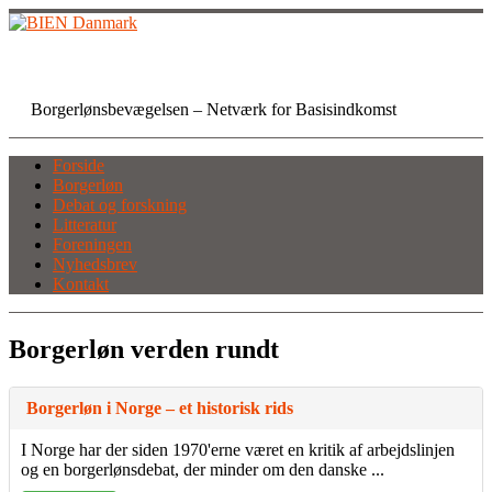
Skip
to
content
BIEN Danmark
Borgerlønsbevægelsen – Netværk for Basisindkomst
Forside
Borgerløn
Debat og forskning
Litteratur
Foreningen
Nyhedsbrev
Kontakt
Borgerløn verden rundt
Borgerløn i Norge – et historisk rids
I Norge har der siden 1970'erne været en kritik af arbejdslinjen
og en borgerlønsdebat, der minder om den danske ...