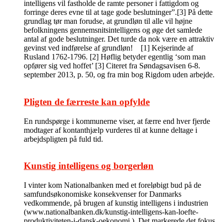
intelligens vil fastholde de ramte personer i fattigdom og
forringe deres evne til at tage gode beslutninger”.[3] På dette
grundlag tør man forudse, at grundløn til alle vil højne
befolkningens gennemsnitsintelligens og øge det samlede
antal af gode beslutninger. Det turde da nok være en attraktiv
gevinst ved indførelse af grundløn! [1] Kejserinde af
Rusland 1762-1796. [2] Høflig betyder egentlig ‘som man
opfører sig ved hoffet’ [3] Citeret fra Søndagsavisen 6-8.
september 2013, p. 50, og fra min bog Rigdom uden arbejde.
Pligten de færreste kan opfylde
En rundspørge i kommunerne viser, at færre end hver fjerde
modtager af kontanthjælp vurderes til at kunne deltage i
arbejdspligten på fuld tid.
Kunstig intelligens og borgerløn
I vinter kom Nationalbanken med et foreløbigt bud på de
samfundsøkonomiske konsekvenser for Danmarks
vedkommende, på brugen af kunstig intelligens i industrien
(www.nationalbanken.dk/kunstig-intelligens-kan-loefte-
produktiviteten-i-dansk-oekonomi ). Det markerede det fokus