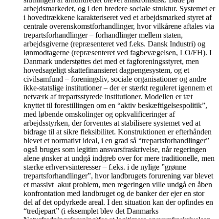
arbejdsmarkedet, og i den bredere sociale struktur. Systemet er
i hovedtrækkene karakteriseret ved et arbejdsmarked styret af
centrale overenskomstforhandlinger, hvor vilkårene aftales via
trepartsforhandlinger – forhandlinger mellem staten,
arbejdsgiverne (repræsenteret ved f.eks. Dansk Industri) og
lønmodtagerne (repræsenteret ved fagbevægelsen, LO/FH). I
Danmark understøttes det med et fagforeningsstyret, men
hovedsageligt skattefinansieret dagpengesystem, og et
civilsamfund – foreningsliv, sociale organisationer og andre
ikke-statslige institutioner – der er stærkt reguleret igennem et
netværk af trepartsstyrede institutioner. Modellen er tæt
knyttet til forestillingen om en “aktiv beskæftigelsespolitik”,
med løbende omskolinger og opkvalificeringer af
arbejdsstyrken, der forventes at stabilisere systemet ved at
bidrage til at sikre fleksibilitet. Konstruktionen er efterhånden
blevet et normativt ideal, i en grad så “trepartsforhandlinger”
også bruges som legitim ansvarsfraskrivelse, når regeringen
alene ønsker at undgå indgreb over for mere traditionelle, men
stærke erhvervsinteresser – f.eks. i de nylige ”grønne
trepartsforhandlinger”, hvor landbrugets forurening var blevet
et massivt akut problem, men regeringen ville undgå en åben
konfrontation med landbruget og de banker der ejer en stor
del af det opdyrkede areal. I den situation kan der opfindes en
“tredjepart” (i eksemplet blev det Danmarks