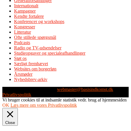
Generalforsamlinger
Internationalt
Kampagner
Kendte fortalere
Konferencer og workshops
Kongresser
Litteratur
Ofte stillede spørgsmål
Podcasts
Radio og TV-udsendelser
Studieopgaver og specialeafhandlinger
Støt os
Særligt fremhævet
Websites om borgerløn
Årsmøder
Nyhedsbrev-arkiv
Webmaster: Michael Husen -
webmaster@basisindkomst.dk
-
Privatlivspolitik
Vi bruger cookies til at indsamle statistik vedr. brug af hjemmesiden
OK
Læs mere om vores Privatlivspolitik
Close