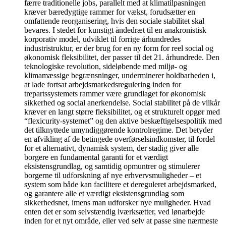
færre traditionelle jobs, parallelt med at klimatilpasningen
kræver bæredygtige rammer for vækst, forudsætter en
omfattende reorganisering, hvis den sociale stabilitet skal
bevares. I stedet for kunstigt åndedræt til en anakronistisk
korporativ model, udviklet til forrige århundredes
industristruktur, er der brug for en ny form for reel social og
økonomisk fleksibilitet, der passer til det 21. århundrede. Den
teknologiske revolution, sideløbende med miljø- og
klimamæssige begrænsninger, underminerer holdbarheden i,
at lade fortsat arbejdsmarkedsregulering inden for
trepartssystemets rammer være grundlaget for økonomisk
sikkerhed og social anerkendelse. Social stabilitet på de vilkår
kræver en langt større fleksibilitet, og et strukturelt opgør med
“flexicurity-systemet” og den aktive beskæftigelsespolitik med
det tilknyttede umyndiggørende kontrolregime. Det betyder
en afvikling af de betingede overførselsindkomster, til fordel
for et alternativt, dynamisk system, der stadig giver alle
borgere en fundamental garanti for et værdigt
eksistensgrundlag, og samtidig opmuntrer og stimulerer
borgerne til udforskning af nye erhvervsmuligheder – et
system som både kan facilitere et dereguleret arbejdsmarked,
og garantere alle et værdigt eksistensgrundlag som
sikkerhedsnet, imens man udforsker nye muligheder. Hvad
enten det er som selvstændig iværksætter, ved lønarbejde
inden for et nyt område, eller ved selv at passe sine nærmeste