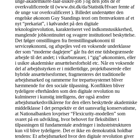
unge-akademikere-faar-usikre-job ) og dels jobs de er
overkvalificerede til (www.dst.dk/da/Statistik/Hvaer femte af
de unge var overkvalificeret ). Billedet understøtter den
engelske økonom Guy Standings teori om fremvæksten af et
nyt “prekariat”, i kølvandet på den digitale
teknologirevolution, karakteriseret ved indkomstusikkerhed,
manglende jobkontinuitet og svagere institutionel beskyttelse.
Det følger omstillingen fra fremstillingsøkonomi til
serviceøkonomi, og afspejles ved en voksende underklasse
der som “moderne daglejere” går fra det ene tidsbegrænsede
arbejde til det andet; i vikarbureauer, i “gig”-økonomien, eller
i usikre akademiske ansættelsesforhold etc. Når en voksende
del af arbejdsstyrken er i midlertidige, projektbaserede eller
hybride ansættelsesformer, fragmenteres det traditionelle
arbejdsmarked og rammerne for trepartssystemet bliver
hæmmende for den sociale tilpasning. Konflikten bliver
tydeligere efterhånden som den digitale revolution nu
kulminerer i kunstig intelligens, der også ændrer
arbejdsmarkedsvilkårene for den ellers beskyttede akademiske
middelklasse I det perspektiv er det uansvarlig konservatisme,
at Nationalbanken lovpriser “Flexicurity-modellen” som
svaret på en udvikling, hvor behovet for fleksibilitet i
tilpasningen til fundamentale ændringer i industristrukturen
kun vil blive tydeligere. Det er ikke en demokratisk holdbar
tendens: Et arbejdsmarked hvor den digitale revolution giver