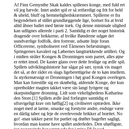
Af Finn Gemynthe Skak kaldes spillenes konge, med fuld ret
vil jeg hævde. Intet andet spil er så retfærdigt og frit for held
& uheld, bluff og hemmelighedskræmmeri. Spillerne er fra
begyndelsen af stillet grundlæggende lige, bortset fra at hvid
altid åbner ballet med første træk. Og denne minimale ulighed
kan udlignes allerede i parti 2. Samtidig er der noget historisk
dragende over brikkerne, af hvilke Bønderne udgør det
uundværlige fodfolk, den forreste, udsatte linje foran
Officererne, symboliseret ved Tårnenes befæstninger,
Springernes kavaleri og Løbernes langtrækkende artilleri. Og
i midten stråler Kongen & Dronningen som parret, alles øjne
er rettet imod. De kaster glans over dette festlige og ædle spil.
Spillets udviklingshistorie har sågar på sær, synsk vis maget
det så, at der råder en slags ligeberettigelse de to køn imellem.
Ja styrkemæssigt er Dronningen i høj grad Kongen overlegen.
Man kan forestille sig en skrøbelig, aldrende Konge, der kun
opretholder magten takket være sin langt fyrigere og
skarpsindigere dronning. Lidt som virkelighedens Katharina
den Store.[1] Spillets ædle ånd forfægter samtidig et
ufravigeligt krav om høflig[2] og civiliseret optræden. Ikke
noget med at larme, smaske og forstyrre andre, endsige være
en dårlig taber og feje de overlevende brikker af brættet. No
go! -man takker pænt for partiet og drøfter bagefter sagligt,
hvordan man kunne have spillet anderledes. Den uhøfligste,