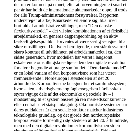
der nu er kommet på emnet, efter at forventningerne i snart et
par år har holdt de internationale aktiemarkeder oppe, til trods
for alle Trump-administrationens forstyrrelser. Rapporten
understreger at arbejdsmarkedet vil ændre sig, bl.a. med
bortfald af administrative stillinger, men “Den danske
flexicurity-model” – det vil sige kombinationen af et fleksibelt
arbejdsmarked, en generøs dagpengeordning og en aktiv
beskæftigelsespolitik – forventes at være særlig velegnet til at
sikre omstillingen. Det lyder beroligende, men står desværre i
skarp kontrast til udviklingen på arbejdsmarkedet i ca. den
sidste generation, hvor modellen har været i langsomt
eskalerende omstillingskrise lige siden den digitale revolution
for alvor begyndte at præge samfundet. “Den danske model”
er en lokal variant af den korporativisme som har været
fremherskende i Nordeuropa i størstedelen af det 20.
århundrede. Korporativisme betegner her et samfundssystem,
hvor staten, arbejdsgiverne og fagbevægelsen i fællesskab
styrer vigtige dele af det økonomiske og sociale liv – i
modsætning til et system baseret på ren markedskonkurrence
eller centraliseret statsplanlægning. Økonomiske systemer har
deres guldalder når den sociale struktur matcher industriens
teknologiske grundlag, og det gjorde den nordeuropæiske
korporativisme formentlig i størstedelen af det 20. århundrede,
men med den digitale revolution er korporativismen siden
slutningen af århundredet blevet anakronistisk. Både på