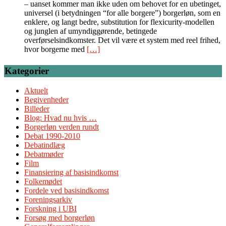
– uanset kommer man ikke uden om behovet for en ubetinget,
universel (i betydningen “for alle borgere”) borgerløn, som en
enklere, og langt bedre, substitution for flexicurity-modellen
og junglen af umyndiggørende, betingede
overførselsindkomster. Det vil være et system med reel frihed,
hvor borgerne med
[…]
Kategorier
Aktuelt
Begivenheder
Billeder
Blog: Hvad nu hvis …
Borgerløn verden rundt
Debat 1990-2010
Debatindlæg
Debatmøder
Film
Finansiering af basisindkomst
Folkemødet
Fordele ved basisindkomst
Foreningsarkiv
Forskning i UBI
Forsøg med borgerløn