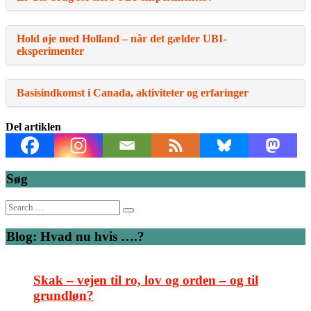
Hold øje med Holland – når det gælder UBI-
eksperimenter
Basisindkomst i Canada, aktiviteter og erfaringer
Del artiklen
Søg
Search
for:
Blog: Hvad nu hvis ….?
Skak – vejen til ro, lov og orden – og til
grundløn?