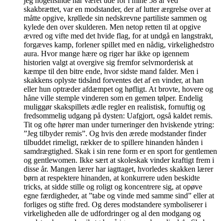
jeg nogensinde har været ude for i mine 58 år ved
skakbrættet, var en modstander, der af lutter ærgrelse over at
måtte opgive, krøllede sin nedskrevne partiliste sammen og
kylede den over skulderen. Men netop retten til at opgive
ævred og vifte med det hvide flag, for at undgå en langstrakt,
forgæves kamp, forlener spillet med en nådig, virkelighedstro
aura. Hvor mange hære og riger har ikke op igennem
historien valgt at overgive sig fremfor selvmorderisk at
kæmpe til den bitre ende, hvor sidste mand falder. Men i
skakkens oplyste tidsånd forventes det af en vinder, at han
eller hun optræder afdæmpet og høfligt. At brovte, hovere og
håne ville stemple vinderen som en gemen tølper. Endelig
muliggør skakspillets ædle regler en realistisk, fornuftig og
fredsommelig udgang på dysten: Uafgjort, også kaldet remis.
Tit og ofte hører man under turneringer den hviskende ytring:
”Jeg tilbyder remis”. Og hvis den ærede modstander finder
tilbuddet rimeligt, rækker de to spillere hinanden hånden i
samdrægtighed. Skak i sin rene form er en sport for gentlemen
og gentlewomen. Ikke sært at skoleskak vinder kraftigt frem i
disse år. Mangen lærer har iagttaget, hvorledes skakken lærer
børn at respektere hinanden, at konkurrere uden beskidte
tricks, at sidde stille og roligt og koncentrere sig, at opøve
egne færdigheder, at ”tabe og vinde med samme sind” eller at
forliges og stifte fred. Og deres modstandere symboliserer i
virkeligheden alle de udfordringer og al den modgang og