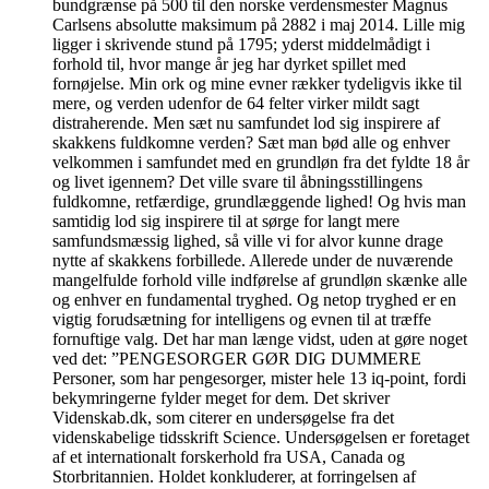
bundgrænse på 500 til den norske verdensmester Magnus
Carlsens absolutte maksimum på 2882 i maj 2014. Lille mig
ligger i skrivende stund på 1795; yderst middelmådigt i
forhold til, hvor mange år jeg har dyrket spillet med
fornøjelse. Min ork og mine evner rækker tydeligvis ikke til
mere, og verden udenfor de 64 felter virker mildt sagt
distraherende. Men sæt nu samfundet lod sig inspirere af
skakkens fuldkomne verden? Sæt man bød alle og enhver
velkommen i samfundet med en grundløn fra det fyldte 18 år
og livet igennem? Det ville svare til åbningsstillingens
fuldkomne, retfærdige, grundlæggende lighed! Og hvis man
samtidig lod sig inspirere til at sørge for langt mere
samfundsmæssig lighed, så ville vi for alvor kunne drage
nytte af skakkens forbillede. Allerede under de nuværende
mangelfulde forhold ville indførelse af grundløn skænke alle
og enhver en fundamental tryghed. Og netop tryghed er en
vigtig forudsætning for intelligens og evnen til at træffe
fornuftige valg. Det har man længe vidst, uden at gøre noget
ved det: ”PENGESORGER GØR DIG DUMMERE
Personer, som har pengesorger, mister hele 13 iq-point, fordi
bekymringerne fylder meget for dem. Det skriver
Videnskab.dk, som citerer en undersøgelse fra det
videnskabelige tidsskrift Science. Undersøgelsen er foretaget
af et internationalt forskerhold fra USA, Canada og
Storbritannien. Holdet konkluderer, at forringelsen af