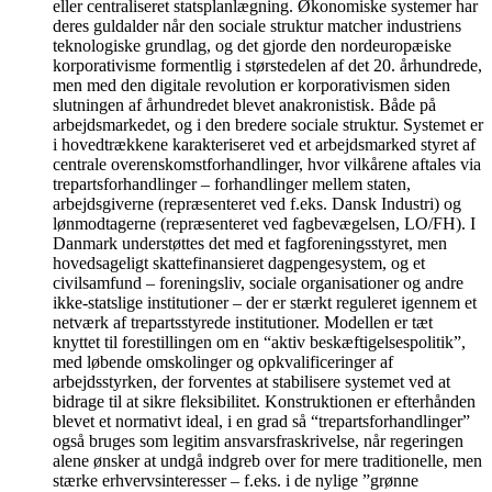
eller centraliseret statsplanlægning. Økonomiske systemer har
deres guldalder når den sociale struktur matcher industriens
teknologiske grundlag, og det gjorde den nordeuropæiske
korporativisme formentlig i størstedelen af det 20. århundrede,
men med den digitale revolution er korporativismen siden
slutningen af århundredet blevet anakronistisk. Både på
arbejdsmarkedet, og i den bredere sociale struktur. Systemet er
i hovedtrækkene karakteriseret ved et arbejdsmarked styret af
centrale overenskomstforhandlinger, hvor vilkårene aftales via
trepartsforhandlinger – forhandlinger mellem staten,
arbejdsgiverne (repræsenteret ved f.eks. Dansk Industri) og
lønmodtagerne (repræsenteret ved fagbevægelsen, LO/FH). I
Danmark understøttes det med et fagforeningsstyret, men
hovedsageligt skattefinansieret dagpengesystem, og et
civilsamfund – foreningsliv, sociale organisationer og andre
ikke-statslige institutioner – der er stærkt reguleret igennem et
netværk af trepartsstyrede institutioner. Modellen er tæt
knyttet til forestillingen om en “aktiv beskæftigelsespolitik”,
med løbende omskolinger og opkvalificeringer af
arbejdsstyrken, der forventes at stabilisere systemet ved at
bidrage til at sikre fleksibilitet. Konstruktionen er efterhånden
blevet et normativt ideal, i en grad så “trepartsforhandlinger”
også bruges som legitim ansvarsfraskrivelse, når regeringen
alene ønsker at undgå indgreb over for mere traditionelle, men
stærke erhvervsinteresser – f.eks. i de nylige ”grønne