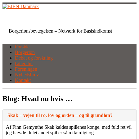
Skip
to
content
BIEN Danmark
Borgerlønsbevægelsen – Netværk for Basisindkomst
Forside
Borgerløn
Debat og forskning
Litteratur
Foreningen
Nyhedsbrev
Kontakt
Blog: Hvad nu hvis …
Skak – vejen til ro, lov og orden – og til grundløn?
Af Finn Gemynthe Skak kaldes spillenes konge, med fuld ret vil
jeg hævde. Intet andet spil er så retfærdigt og ...