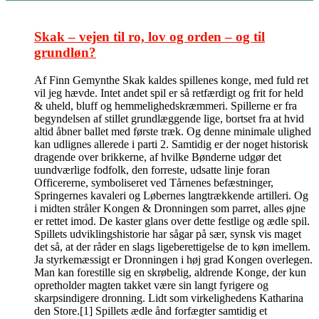
Skak – vejen til ro, lov og orden – og til
grundløn?
Af Finn Gemynthe Skak kaldes spillenes konge, med fuld ret
vil jeg hævde. Intet andet spil er så retfærdigt og frit for held
& uheld, bluff og hemmelighedskræmmeri. Spillerne er fra
begyndelsen af stillet grundlæggende lige, bortset fra at hvid
altid åbner ballet med første træk. Og denne minimale ulighed
kan udlignes allerede i parti 2. Samtidig er der noget historisk
dragende over brikkerne, af hvilke Bønderne udgør det
uundværlige fodfolk, den forreste, udsatte linje foran
Officererne, symboliseret ved Tårnenes befæstninger,
Springernes kavaleri og Løbernes langtrækkende artilleri. Og
i midten stråler Kongen & Dronningen som parret, alles øjne
er rettet imod. De kaster glans over dette festlige og ædle spil.
Spillets udviklingshistorie har sågar på sær, synsk vis maget
det så, at der råder en slags ligeberettigelse de to køn imellem.
Ja styrkemæssigt er Dronningen i høj grad Kongen overlegen.
Man kan forestille sig en skrøbelig, aldrende Konge, der kun
opretholder magten takket være sin langt fyrigere og
skarpsindigere dronning. Lidt som virkelighedens Katharina
den Store.[1] Spillets ædle ånd forfægter samtidig et