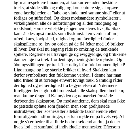
børn at respektere hinanden, at konkurrere uden beskidte
tricks, at sidde stille og roligt og koncentrere sig, at opøve
egne færdigheder, at ”tabe og vinde med samme sind” eller at
forliges og stifte fred. Og deres modstandere symboliserer i
virkeligheden alle de udfordringer og al den modgang og
modstand, som de vil støde på igennem deres livsløb. Skak
kan således også forstås som livskunst. I en verden af uro,
ufred, kaos, lovløshed, ulighed og uretfærdighed finder
skakspillerne ro, lov og orden på de 64 felter med 16 brikker
til hver. Der skal nu engang råde ro omkring de tænkende
spillere. Reglerne er ufravigelige og eviggyldige, og brikkerne
danner lige fra træk 1 ordentlige, meningsfulde mønstre. Og
åbningsstillingen før træk 1 er udtryk for fuldkommen lighed!
Lige mange og lige stærke brikker til hver! Skakken kan
derfor symbolisere den fuldkomne verden. I denne har man
altid frihed til at foretage ethvert lovligt træk. Samtidig råder
der lighed og retfærdighed fra begyndelsen af. Ydermere
foreligger der et globalt broderskab alle skakspillere imellem;
man kunne drage til Kalmykien og udmærket forstå de
derboendes skaksprog. Og modstanderne, dem skal man ikke
nogetsteds opfatte som fjender, men som godhjertede
instruktører, der iscenesætter allehånde fascinerende eller
foruroligende udfordringer, der kan møde én på livets vej. At
nogle så er bedre til at finde bedre træk end andre; ja det er
livets lod i et samfund af individuelle mennesker. Eftersom