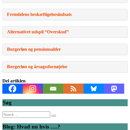
Fremtidens beskæftigelsesindsats
Alternativet udspil “Overskud”
Borgerløn og pensionsalder
Borgerløn og årsagssfornøjelse
Del artiklen
Søg
Search
for:
Blog: Hvad nu hvis ….?