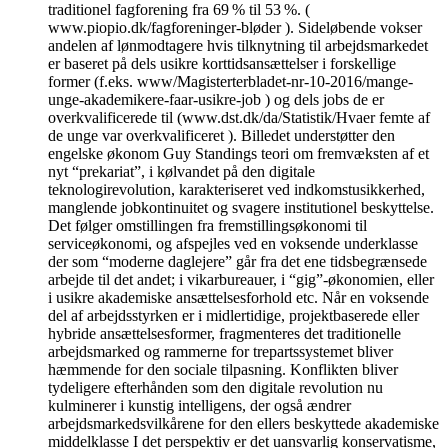
traditionel fagforening fra 69 % til 53 %. (
www.piopio.dk/fagforeninger-bløder ). Sideløbende vokser
andelen af lønmodtagere hvis tilknytning til arbejdsmarkedet
er baseret på dels usikre korttidsansættelser i forskellige
former (f.eks. www/Magisterterbladet-nr-10-2016/mange-
unge-akademikere-faar-usikre-job ) og dels jobs de er
overkvalificerede til (www.dst.dk/da/Statistik/Hvaer femte af
de unge var overkvalificeret ). Billedet understøtter den
engelske økonom Guy Standings teori om fremvæksten af et
nyt “prekariat”, i kølvandet på den digitale
teknologirevolution, karakteriseret ved indkomstusikkerhed,
manglende jobkontinuitet og svagere institutionel beskyttelse.
Det følger omstillingen fra fremstillingsøkonomi til
serviceøkonomi, og afspejles ved en voksende underklasse
der som “moderne daglejere” går fra det ene tidsbegrænsede
arbejde til det andet; i vikarbureauer, i “gig”-økonomien, eller
i usikre akademiske ansættelsesforhold etc. Når en voksende
del af arbejdsstyrken er i midlertidige, projektbaserede eller
hybride ansættelsesformer, fragmenteres det traditionelle
arbejdsmarked og rammerne for trepartssystemet bliver
hæmmende for den sociale tilpasning. Konflikten bliver
tydeligere efterhånden som den digitale revolution nu
kulminerer i kunstig intelligens, der også ændrer
arbejdsmarkedsvilkårene for den ellers beskyttede akademiske
middelklasse I det perspektiv er det uansvarlig konservatisme,