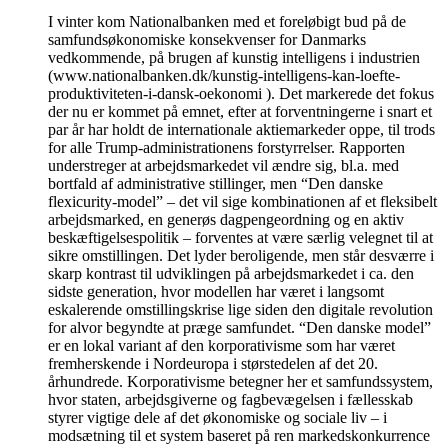
I vinter kom Nationalbanken med et foreløbigt bud på de
samfundsøkonomiske konsekvenser for Danmarks
vedkommende, på brugen af kunstig intelligens i industrien
(www.nationalbanken.dk/kunstig-intelligens-kan-loefte-
produktiviteten-i-dansk-oekonomi ). Det markerede det fokus
der nu er kommet på emnet, efter at forventningerne i snart et
par år har holdt de internationale aktiemarkeder oppe, til trods
for alle Trump-administrationens forstyrrelser. Rapporten
understreger at arbejdsmarkedet vil ændre sig, bl.a. med
bortfald af administrative stillinger, men “Den danske
flexicurity-model” – det vil sige kombinationen af et fleksibelt
arbejdsmarked, en generøs dagpengeordning og en aktiv
beskæftigelsespolitik – forventes at være særlig velegnet til at
sikre omstillingen. Det lyder beroligende, men står desværre i
skarp kontrast til udviklingen på arbejdsmarkedet i ca. den
sidste generation, hvor modellen har været i langsomt
eskalerende omstillingskrise lige siden den digitale revolution
for alvor begyndte at præge samfundet. “Den danske model”
er en lokal variant af den korporativisme som har været
fremherskende i Nordeuropa i størstedelen af det 20.
århundrede. Korporativisme betegner her et samfundssystem,
hvor staten, arbejdsgiverne og fagbevægelsen i fællesskab
styrer vigtige dele af det økonomiske og sociale liv – i
modsætning til et system baseret på ren markedskonkurrence