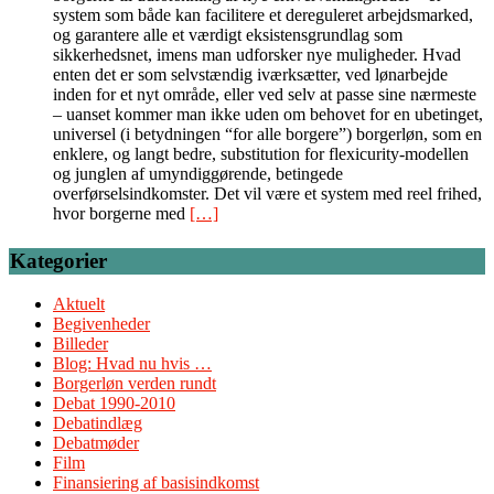
system som både kan facilitere et dereguleret arbejdsmarked,
og garantere alle et værdigt eksistensgrundlag som
sikkerhedsnet, imens man udforsker nye muligheder. Hvad
enten det er som selvstændig iværksætter, ved lønarbejde
inden for et nyt område, eller ved selv at passe sine nærmeste
– uanset kommer man ikke uden om behovet for en ubetinget,
universel (i betydningen “for alle borgere”) borgerløn, som en
enklere, og langt bedre, substitution for flexicurity-modellen
og junglen af umyndiggørende, betingede
overførselsindkomster. Det vil være et system med reel frihed,
hvor borgerne med
[…]
Kategorier
Aktuelt
Begivenheder
Billeder
Blog: Hvad nu hvis …
Borgerløn verden rundt
Debat 1990-2010
Debatindlæg
Debatmøder
Film
Finansiering af basisindkomst