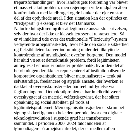
trepartsforhandlinger”, hvor landbrugets forurening var blevet
et massivt akut problem, men regeringen ville undgå en åben
konfrontation med landbruget og de banker der ejer en stor
del af det opdyrkede areal. I den situation kan der opfindes en
“tredjepart” (i eksemplet blev det Danmarks
Naturfredningsforening)for at legitimere ansvarsfraskrivelsen,
selv der hvor der ikke er klasseinteresser at repræsentere. Så
er vi imidlertid ude over det traditionelle “Flexicurity”-system
vedrørende arbejdsmarkedet, hvor både den sociale sikkerhed
og fleksibiliteten kræver indordning under det tilknyttede
kontrolregime af myndigheder overfor borgerne. Den model
har altid været et demokratisk problem, fordi legitimiteten
anfægtes af en insider-outsider-problematik, hvor den del af
befolkningen der ikke er repræsenteret af institutionaliserede
korporative organisationer, bliver marginaliseret – tænk på
selvstændige, freelancere og atypisk ansatte, der hverken er
dækket af overenskomster eller har reel indflydelse via
fagforeningerne. Demokratiproblemet har imidlertid været
overskygget af en materiel velfærdsgevinst, der har sikret
opbakning og social stabilitet, på trods af
legitimitetsproblemet. Men organisationsgraden er skrumpet
støt og sikkert igennem hele den periode, hvor den digitale
teknologirevolution i stigende grad har transformeret
samfundet. I perioden 2000–2024 faldt andelen af
lønmodtagere på arbejdsmarkedet, der er medlem af en