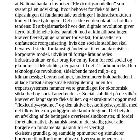
at Nationalbanken lovpriser “Flexicurity-modellen” som
svaret på en udvikling, hvor behovet for fleksibilitet i
tilpasningen til fundamentale ændringer i industristrukturen
kun vil blive tydeligere. Det er ikke en demokratisk holdbar
tendens: Et arbejdsmarked hvor den digitale revolution giver
færre traditionelle jobs, parallelt med at klimatilpasningen
kræver bæredygtige rammer for vækst, forudsætter en
omfattende reorganisering, hvis den sociale stabilitet skal
bevares. I stedet for kunstigt åndedræt til en anakronistisk
korporativ model, udviklet til forrige århundredes
industristruktur, er der brug for en ny form for reel social og
økonomisk fleksibilitet, der passer til det 21. århundrede. Den
teknologiske revolution, sideløbende med miljø- og
klimamæssige begrænsninger, underminerer holdbarheden i,
at lade fortsat arbejdsmarkedsregulering inden for
trepartssystemets rammer være grundlaget for økonomisk
sikkerhed og social anerkendelse. Social stabilitet på de vilkår
kræver en langt større fleksibilitet, og et strukturelt opgør med
“flexicurity-systemet” og den aktive beskæftigelsespolitik med
det tilknyttede umyndiggørende kontrolregime. Det betyder
en afvikling af de betingede overførselsindkomster, til fordel
for et alternativt, dynamisk system, der stadig giver alle
borgere en fundamental garanti for et værdigt
eksistensgrundlag, og samtidig opmuntrer og stimulerer
borgerne til udforskning af nye erhvervsmuligheder – et