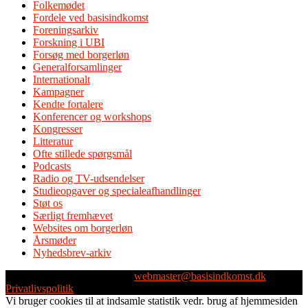
Folkemødet
Fordele ved basisindkomst
Foreningsarkiv
Forskning i UBI
Forsøg med borgerløn
Generalforsamlinger
Internationalt
Kampagner
Kendte fortalere
Konferencer og workshops
Kongresser
Litteratur
Ofte stillede spørgsmål
Podcasts
Radio og TV-udsendelser
Studieopgaver og specialeafhandlinger
Støt os
Særligt fremhævet
Websites om borgerløn
Årsmøder
Nyhedsbrev-arkiv
Webmaster: Michael Husen -
webmaster@basisindkomst.dk
-
Privatlivspolitik
Vi bruger cookies til at indsamle statistik vedr. brug af hjemmesiden