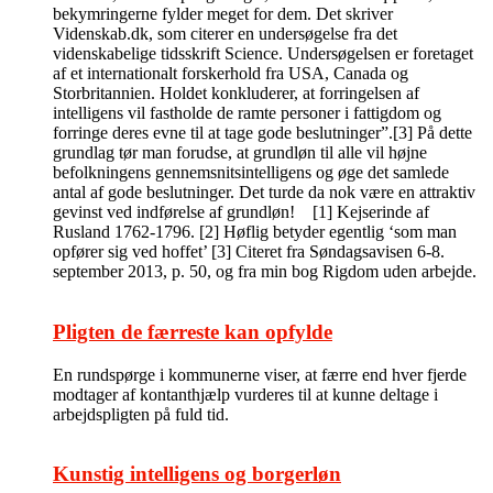
bekymringerne fylder meget for dem. Det skriver
Videnskab.dk, som citerer en undersøgelse fra det
videnskabelige tidsskrift Science. Undersøgelsen er foretaget
af et internationalt forskerhold fra USA, Canada og
Storbritannien. Holdet konkluderer, at forringelsen af
intelligens vil fastholde de ramte personer i fattigdom og
forringe deres evne til at tage gode beslutninger”.[3] På dette
grundlag tør man forudse, at grundløn til alle vil højne
befolkningens gennemsnitsintelligens og øge det samlede
antal af gode beslutninger. Det turde da nok være en attraktiv
gevinst ved indførelse af grundløn! [1] Kejserinde af
Rusland 1762-1796. [2] Høflig betyder egentlig ‘som man
opfører sig ved hoffet’ [3] Citeret fra Søndagsavisen 6-8.
september 2013, p. 50, og fra min bog Rigdom uden arbejde.
Pligten de færreste kan opfylde
En rundspørge i kommunerne viser, at færre end hver fjerde
modtager af kontanthjælp vurderes til at kunne deltage i
arbejdspligten på fuld tid.
Kunstig intelligens og borgerløn