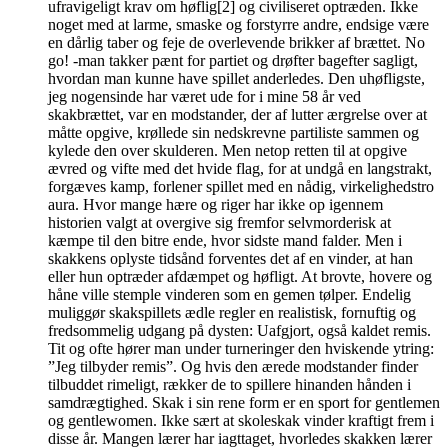
ufravigeligt krav om høflig[2] og civiliseret optræden. Ikke
noget med at larme, smaske og forstyrre andre, endsige være
en dårlig taber og feje de overlevende brikker af brættet. No
go! -man takker pænt for partiet og drøfter bagefter sagligt,
hvordan man kunne have spillet anderledes. Den uhøfligste,
jeg nogensinde har været ude for i mine 58 år ved
skakbrættet, var en modstander, der af lutter ærgrelse over at
måtte opgive, krøllede sin nedskrevne partiliste sammen og
kylede den over skulderen. Men netop retten til at opgive
ævred og vifte med det hvide flag, for at undgå en langstrakt,
forgæves kamp, forlener spillet med en nådig, virkelighedstro
aura. Hvor mange hære og riger har ikke op igennem
historien valgt at overgive sig fremfor selvmorderisk at
kæmpe til den bitre ende, hvor sidste mand falder. Men i
skakkens oplyste tidsånd forventes det af en vinder, at han
eller hun optræder afdæmpet og høfligt. At brovte, hovere og
håne ville stemple vinderen som en gemen tølper. Endelig
muliggør skakspillets ædle regler en realistisk, fornuftig og
fredsommelig udgang på dysten: Uafgjort, også kaldet remis.
Tit og ofte hører man under turneringer den hviskende ytring:
”Jeg tilbyder remis”. Og hvis den ærede modstander finder
tilbuddet rimeligt, rækker de to spillere hinanden hånden i
samdrægtighed. Skak i sin rene form er en sport for gentlemen
og gentlewomen. Ikke sært at skoleskak vinder kraftigt frem i
disse år. Mangen lærer har iagttaget, hvorledes skakken lærer