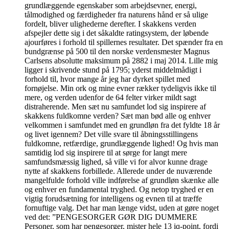
grundlæggende egenskaber som arbejdsevner, energi,
tålmodighed og færdigheder fra naturens hånd er så ulige
fordelt, bliver ulighederne derefter. I skakkens verden
afspejler dette sig i det såkaldte ratingsystem, der løbende
ajourføres i forhold til spillernes resultater. Det spænder fra en
bundgrænse på 500 til den norske verdensmester Magnus
Carlsens absolutte maksimum på 2882 i maj 2014. Lille mig
ligger i skrivende stund på 1795; yderst middelmådigt i
forhold til, hvor mange år jeg har dyrket spillet med
fornøjelse. Min ork og mine evner rækker tydeligvis ikke til
mere, og verden udenfor de 64 felter virker mildt sagt
distraherende. Men sæt nu samfundet lod sig inspirere af
skakkens fuldkomne verden? Sæt man bød alle og enhver
velkommen i samfundet med en grundløn fra det fyldte 18 år
og livet igennem? Det ville svare til åbningsstillingens
fuldkomne, retfærdige, grundlæggende lighed! Og hvis man
samtidig lod sig inspirere til at sørge for langt mere
samfundsmæssig lighed, så ville vi for alvor kunne drage
nytte af skakkens forbillede. Allerede under de nuværende
mangelfulde forhold ville indførelse af grundløn skænke alle
og enhver en fundamental tryghed. Og netop tryghed er en
vigtig forudsætning for intelligens og evnen til at træffe
fornuftige valg. Det har man længe vidst, uden at gøre noget
ved det: ”PENGESORGER GØR DIG DUMMERE
Personer, som har pengesorger, mister hele 13 iq-point, fordi