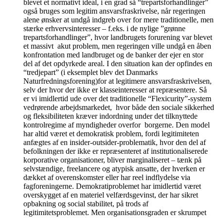
blevet et normativt ideal, i en grad så “trepartsforhandlinger”
også bruges som legitim ansvarsfraskrivelse, når regeringen
alene ønsker at undgå indgreb over for mere traditionelle, men
stærke erhvervsinteresser – f.eks. i de nylige ”grønne
trepartsforhandlinger”, hvor landbrugets forurening var blevet
et massivt akut problem, men regeringen ville undgå en åben
konfrontation med landbruget og de banker der ejer en stor
del af det opdyrkede areal. I den situation kan der opfindes en
“tredjepart” (i eksemplet blev det Danmarks
Naturfredningsforening)for at legitimere ansvarsfraskrivelsen,
selv der hvor der ikke er klasseinteresser at repræsentere. Så
er vi imidlertid ude over det traditionelle “Flexicurity”-system
vedrørende arbejdsmarkedet, hvor både den sociale sikkerhed
og fleksibiliteten kræver indordning under det tilknyttede
kontrolregime af myndigheder overfor borgerne. Den model
har altid været et demokratisk problem, fordi legitimiteten
anfægtes af en insider-outsider-problematik, hvor den del af
befolkningen der ikke er repræsenteret af institutionaliserede
korporative organisationer, bliver marginaliseret – tænk på
selvstændige, freelancere og atypisk ansatte, der hverken er
dækket af overenskomster eller har reel indflydelse via
fagforeningerne. Demokratiproblemet har imidlertid været
overskygget af en materiel velfærdsgevinst, der har sikret
opbakning og social stabilitet, på trods af
legitimitetsproblemet. Men organisationsgraden er skrumpet