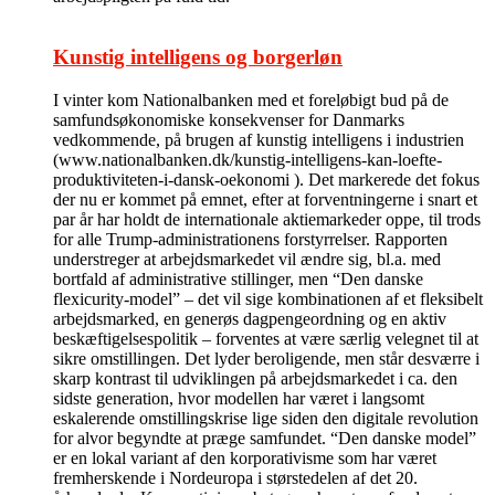
Kunstig intelligens og borgerløn
I vinter kom Nationalbanken med et foreløbigt bud på de
samfundsøkonomiske konsekvenser for Danmarks
vedkommende, på brugen af kunstig intelligens i industrien
(www.nationalbanken.dk/kunstig-intelligens-kan-loefte-
produktiviteten-i-dansk-oekonomi ). Det markerede det fokus
der nu er kommet på emnet, efter at forventningerne i snart et
par år har holdt de internationale aktiemarkeder oppe, til trods
for alle Trump-administrationens forstyrrelser. Rapporten
understreger at arbejdsmarkedet vil ændre sig, bl.a. med
bortfald af administrative stillinger, men “Den danske
flexicurity-model” – det vil sige kombinationen af et fleksibelt
arbejdsmarked, en generøs dagpengeordning og en aktiv
beskæftigelsespolitik – forventes at være særlig velegnet til at
sikre omstillingen. Det lyder beroligende, men står desværre i
skarp kontrast til udviklingen på arbejdsmarkedet i ca. den
sidste generation, hvor modellen har været i langsomt
eskalerende omstillingskrise lige siden den digitale revolution
for alvor begyndte at præge samfundet. “Den danske model”
er en lokal variant af den korporativisme som har været
fremherskende i Nordeuropa i størstedelen af det 20.