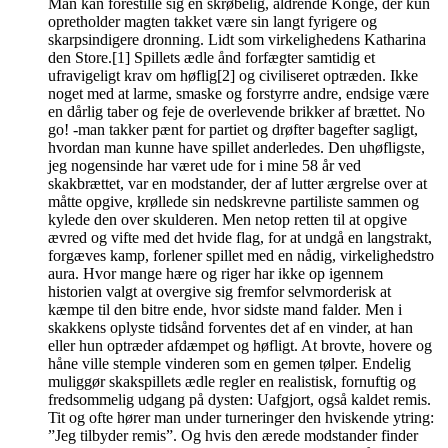
Man kan forestille sig en skrøbelig, aldrende Konge, der kun
opretholder magten takket være sin langt fyrigere og
skarpsindigere dronning. Lidt som virkelighedens Katharina
den Store.[1] Spillets ædle ånd forfægter samtidig et
ufravigeligt krav om høflig[2] og civiliseret optræden. Ikke
noget med at larme, smaske og forstyrre andre, endsige være
en dårlig taber og feje de overlevende brikker af brættet. No
go! -man takker pænt for partiet og drøfter bagefter sagligt,
hvordan man kunne have spillet anderledes. Den uhøfligste,
jeg nogensinde har været ude for i mine 58 år ved
skakbrættet, var en modstander, der af lutter ærgrelse over at
måtte opgive, krøllede sin nedskrevne partiliste sammen og
kylede den over skulderen. Men netop retten til at opgive
ævred og vifte med det hvide flag, for at undgå en langstrakt,
forgæves kamp, forlener spillet med en nådig, virkelighedstro
aura. Hvor mange hære og riger har ikke op igennem
historien valgt at overgive sig fremfor selvmorderisk at
kæmpe til den bitre ende, hvor sidste mand falder. Men i
skakkens oplyste tidsånd forventes det af en vinder, at han
eller hun optræder afdæmpet og høfligt. At brovte, hovere og
håne ville stemple vinderen som en gemen tølper. Endelig
muliggør skakspillets ædle regler en realistisk, fornuftig og
fredsommelig udgang på dysten: Uafgjort, også kaldet remis.
Tit og ofte hører man under turneringer den hviskende ytring:
”Jeg tilbyder remis”. Og hvis den ærede modstander finder