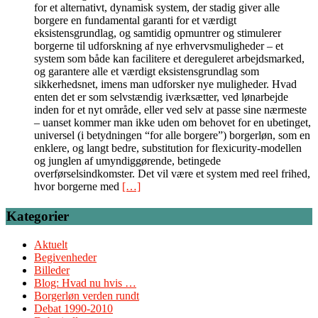
for et alternativt, dynamisk system, der stadig giver alle
borgere en fundamental garanti for et værdigt
eksistensgrundlag, og samtidig opmuntrer og stimulerer
borgerne til udforskning af nye erhvervsmuligheder – et
system som både kan facilitere et dereguleret arbejdsmarked,
og garantere alle et værdigt eksistensgrundlag som
sikkerhedsnet, imens man udforsker nye muligheder. Hvad
enten det er som selvstændig iværksætter, ved lønarbejde
inden for et nyt område, eller ved selv at passe sine nærmeste
– uanset kommer man ikke uden om behovet for en ubetinget,
universel (i betydningen “for alle borgere”) borgerløn, som en
enklere, og langt bedre, substitution for flexicurity-modellen
og junglen af umyndiggørende, betingede
overførselsindkomster. Det vil være et system med reel frihed,
hvor borgerne med
[…]
Kategorier
Aktuelt
Begivenheder
Billeder
Blog: Hvad nu hvis …
Borgerløn verden rundt
Debat 1990-2010