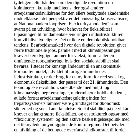
tydeligere efterhånden som den digitale revolution nu
kulminerer i kunstig intelligens, der også ændrer
arbejdsmarkedsvilkårene for den ellers beskyttede akademiske
middelklasse I det perspektiv er det uansvarlig konservatisme,
at Nationalbanken lovpriser “Flexicurity-modellen” som
svaret på en udvikling, hvor behovet for fleksibilitet i
tilpasningen til fundamentale ændringer i industristrukturen
kun vil blive tydeligere. Det er ikke en demokratisk holdbar
tendens: Et arbejdsmarked hvor den digitale revolution giver
færre traditionelle jobs, parallelt med at klimatilpasningen
kræver bæredygtige rammer for vækst, forudsætter en
omfattende reorganisering, hvis den sociale stabilitet skal
bevares. I stedet for kunstigt åndedræt til en anakronistisk
korporativ model, udviklet til forrige århundredes
industristruktur, er der brug for en ny form for reel social og
økonomisk fleksibilitet, der passer til det 21. århundrede. Den
teknologiske revolution, sideløbende med miljø- og
klimamæssige begrænsninger, underminerer holdbarheden i,
at lade fortsat arbejdsmarkedsregulering inden for
trepartssystemets rammer være grundlaget for økonomisk
sikkerhed og social anerkendelse. Social stabilitet på de vilkår
kræver en langt større fleksibilitet, og et strukturelt opgør med
“flexicurity-systemet” og den aktive beskæftigelsespolitik med
det tilknyttede umyndiggørende kontrolregime. Det betyder
en afvikling af de betingede overførselsindkomster, til fordel