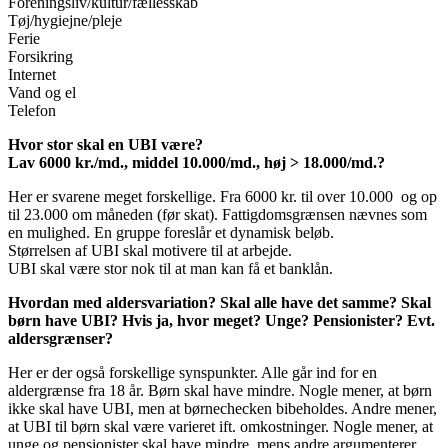
Foreningsliv/kultur/fællesskab
Tøj/hygiejne/pleje
Ferie
Forsikring
Internet
Vand og el
Telefon
Hvor stor skal en UBI være?
Lav 6000 kr./md., middel 10.000/md., høj > 18.000/md.?
Her er svarene meget forskellige. Fra 6000 kr. til over 10.000 og op
til 23.000 om måneden (før skat). Fattigdomsgrænsen nævnes som
en mulighed. En gruppe foreslår et dynamisk beløb.
Størrelsen af UBI skal motivere til at arbejde.
UBI skal være stor nok til at man kan få et banklån.
Hvordan med aldersvariation? Skal alle have det samme? Skal
børn have UBI? Hvis ja, hvor meget? Unge? Pensionister? Evt.
aldersgrænser?
Her er der også forskellige synspunkter. Alle går ind for en
aldergrænse fra 18 år. Børn skal have mindre. Nogle mener, at børn
ikke skal have UBI, men at børnechecken bibeholdes. Andre mener,
at UBI til børn skal være varieret ift. omkostninger. Nogle mener, at
unge og pensionister skal have mindre, mens andre argumenterer