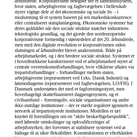
århundrede. Korporativisme betegner her et samfundssystem,
hvor staten, arbejdsgiverne og fagbevægelsen i fællesskab
styrer vigtige dele af det økonomiske og sociale liv – i
modsætning til et system baseret på ren markedskonkurrence
eller centraliseret statsplanlægning. Økonomiske systemer har
deres guldalder når den sociale struktur matcher industriens
teknologiske grundlag, og det gjorde den nordeuropæiske
korporativisme formentlig i størstedelen af det 20. århundrede,
men med den digitale revolution er korporativismen siden
slutningen af århundredet blevet anakronistisk. Både på
arbejdsmarkedet, og i den bredere sociale struktur. Systemet er
i hovedtrækkene karakteriseret ved et arbejdsmarked styret af
centrale overenskomstforhandlinger, hvor vilkårene aftales via
trepartsforhandlinger – forhandlinger mellem staten,
arbejdsgiverne (repræsenteret ved f.eks. Dansk Industri) og
lønmodtagerne (repræsenteret ved fagbevægelsen, LO/FH). I
Danmark understøttes det med et fagforeningsstyret, men
hovedsageligt skattefinansieret dagpengesystem, og et
civilsamfund – foreningsliv, sociale organisationer og andre
ikke-statslige institutioner – der er stærkt reguleret igennem et
netværk af trepartsstyrede institutioner. Modellen er tæt
knyttet til forestillingen om en “aktiv beskæftigelsespolitik”,
med løbende omskolinger og opkvalificeringer af
arbejdsstyrken, der forventes at stabilisere systemet ved at
bidrage til at sikre fleksibilitet. Konstruktionen er efterhånden