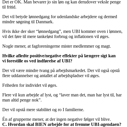
Det er OK. Man bevarer jo sin løn og kan derudover veksle penge
til fritid.
Det vil betyde lønnedgang for udenlandske arbejdere og dermed
mindre søgning til Danmark.
Hvis ikke der sker “lønnedgang”, men UBI kommer oven i lønnen,
vil det føre til mere tankeløst forbrug og inflationen vil øges.
Nogle mener, at fagforeningerne mister medlemmer og magt.
Hvilke afledte positive/negative effekter på længere sigt kan
vi forestille os ved indførelse af UBI?
Der vil være mindre tvang på arbejdsmarkedet. Der vil også opstå
flere uddannelser og antallet af arbejdspladser vil øges.
Friheden for individet vil øges.
Flere vil kun arbejde af lyst, og “laver man det, man har lyst til, har
man altid penge nok”.
Der vil opstå mere stabilitet og ro I familierne.
Én af grupperne mener, at der ingen negative følger vil blive.
C. Hvordan skal BIEN arbejde for at fremme UBI-agendaen?