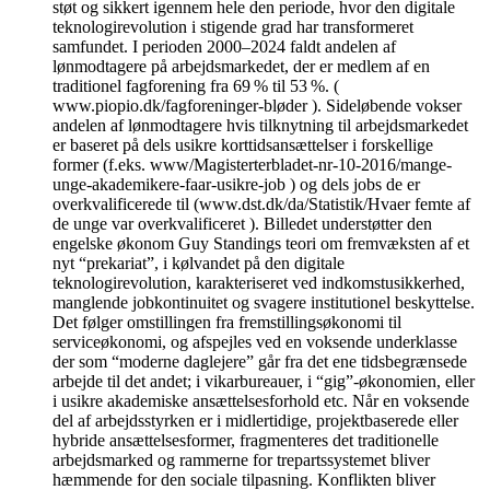
støt og sikkert igennem hele den periode, hvor den digitale
teknologirevolution i stigende grad har transformeret
samfundet. I perioden 2000–2024 faldt andelen af
lønmodtagere på arbejdsmarkedet, der er medlem af en
traditionel fagforening fra 69 % til 53 %. (
www.piopio.dk/fagforeninger-bløder ). Sideløbende vokser
andelen af lønmodtagere hvis tilknytning til arbejdsmarkedet
er baseret på dels usikre korttidsansættelser i forskellige
former (f.eks. www/Magisterterbladet-nr-10-2016/mange-
unge-akademikere-faar-usikre-job ) og dels jobs de er
overkvalificerede til (www.dst.dk/da/Statistik/Hvaer femte af
de unge var overkvalificeret ). Billedet understøtter den
engelske økonom Guy Standings teori om fremvæksten af et
nyt “prekariat”, i kølvandet på den digitale
teknologirevolution, karakteriseret ved indkomstusikkerhed,
manglende jobkontinuitet og svagere institutionel beskyttelse.
Det følger omstillingen fra fremstillingsøkonomi til
serviceøkonomi, og afspejles ved en voksende underklasse
der som “moderne daglejere” går fra det ene tidsbegrænsede
arbejde til det andet; i vikarbureauer, i “gig”-økonomien, eller
i usikre akademiske ansættelsesforhold etc. Når en voksende
del af arbejdsstyrken er i midlertidige, projektbaserede eller
hybride ansættelsesformer, fragmenteres det traditionelle
arbejdsmarked og rammerne for trepartssystemet bliver
hæmmende for den sociale tilpasning. Konflikten bliver