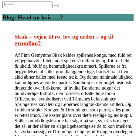
Search
for:
Blog: Hvad nu hvis ….?
Skak – vejen til ro, lov og orden – og til
grundløn?
Af Finn Gemynthe Skak kaldes spillenes konge, med fuld ret
vil jeg hævde. Intet andet spil er så retfærdigt og frit for held
& uheld, bluff og hemmelighedskræmmeri. Spillerne er fra
begyndelsen af stillet grundlæggende lige, bortset fra at hvid
altid åbner ballet med første træk. Og denne minimale ulighed
kan udlignes allerede i parti 2. Samtidig er der noget historisk
dragende over brikkerne, af hvilke Bønderne udgør det
uundværlige fodfolk, den forreste, udsatte linje foran
Officererne, symboliseret ved Tårnenes befæstninger,
Springernes kavaleri og Løbernes langtrækkende artilleri. Og
i midten stråler Kongen & Dronningen som parret, alles øjne
er rettet imod. De kaster glans over dette festlige og ædle spil.
Spillets udviklingshistorie har sågar på sær, synsk vis maget
det så, at der råder en slags ligeberettigelse de to køn imellem.
Ja styrkemæssigt er Dronningen i høj grad Kongen overlegen.