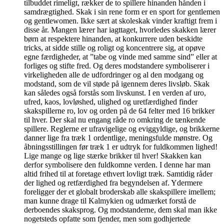
tilbuddet rimeligt, rækker de to spillere hinanden hånden i
samdrægtighed. Skak i sin rene form er en sport for gentlemen
og gentlewomen. Ikke sært at skoleskak vinder kraftigt frem i
disse år. Mangen lærer har iagttaget, hvorledes skakken lærer
børn at respektere hinanden, at konkurrere uden beskidte
tricks, at sidde stille og roligt og koncentrere sig, at opøve
egne færdigheder, at ”tabe og vinde med samme sind” eller at
forliges og stifte fred. Og deres modstandere symboliserer i
virkeligheden alle de udfordringer og al den modgang og
modstand, som de vil støde på igennem deres livsløb. Skak
kan således også forstås som livskunst. I en verden af uro,
ufred, kaos, lovløshed, ulighed og uretfærdighed finder
skakspillerne ro, lov og orden på de 64 felter med 16 brikker
til hver. Der skal nu engang råde ro omkring de tænkende
spillere. Reglerne er ufravigelige og eviggyldige, og brikkerne
danner lige fra træk 1 ordentlige, meningsfulde mønstre. Og
åbningsstillingen før træk 1 er udtryk for fuldkommen lighed!
Lige mange og lige stærke brikker til hver! Skakken kan
derfor symbolisere den fuldkomne verden. I denne har man
altid frihed til at foretage ethvert lovligt træk. Samtidig råder
der lighed og retfærdighed fra begyndelsen af. Ydermere
foreligger der et globalt broderskab alle skakspillere imellem;
man kunne drage til Kalmykien og udmærket forstå de
derboendes skaksprog. Og modstanderne, dem skal man ikke
nogetsteds opfatte som fjender, men som godhjertede