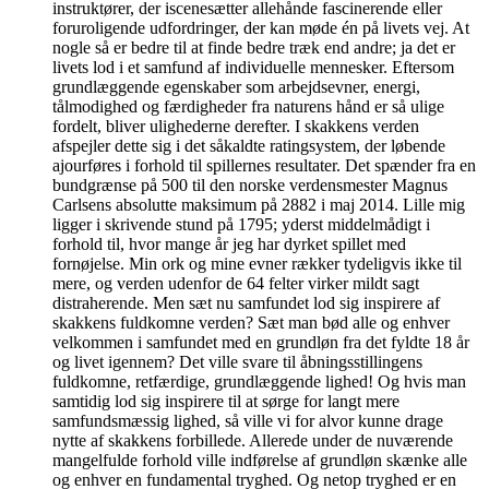
instruktører, der iscenesætter allehånde fascinerende eller
foruroligende udfordringer, der kan møde én på livets vej. At
nogle så er bedre til at finde bedre træk end andre; ja det er
livets lod i et samfund af individuelle mennesker. Eftersom
grundlæggende egenskaber som arbejdsevner, energi,
tålmodighed og færdigheder fra naturens hånd er så ulige
fordelt, bliver ulighederne derefter. I skakkens verden
afspejler dette sig i det såkaldte ratingsystem, der løbende
ajourføres i forhold til spillernes resultater. Det spænder fra en
bundgrænse på 500 til den norske verdensmester Magnus
Carlsens absolutte maksimum på 2882 i maj 2014. Lille mig
ligger i skrivende stund på 1795; yderst middelmådigt i
forhold til, hvor mange år jeg har dyrket spillet med
fornøjelse. Min ork og mine evner rækker tydeligvis ikke til
mere, og verden udenfor de 64 felter virker mildt sagt
distraherende. Men sæt nu samfundet lod sig inspirere af
skakkens fuldkomne verden? Sæt man bød alle og enhver
velkommen i samfundet med en grundløn fra det fyldte 18 år
og livet igennem? Det ville svare til åbningsstillingens
fuldkomne, retfærdige, grundlæggende lighed! Og hvis man
samtidig lod sig inspirere til at sørge for langt mere
samfundsmæssig lighed, så ville vi for alvor kunne drage
nytte af skakkens forbillede. Allerede under de nuværende
mangelfulde forhold ville indførelse af grundløn skænke alle
og enhver en fundamental tryghed. Og netop tryghed er en