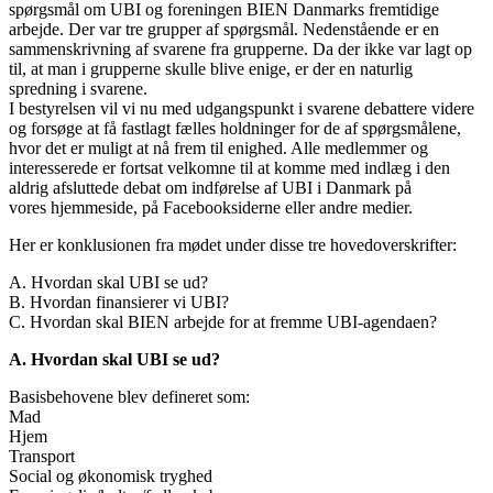
spørgsmål om UBI og foreningen BIEN Danmarks fremtidige
arbejde. Der var tre grupper af spørgsmål. Nedenstående er en
sammenskrivning af svarene fra grupperne. Da der ikke var lagt op
til, at man i grupperne skulle blive enige, er der en naturlig
spredning i svarene.
I bestyrelsen vil vi nu med udgangspunkt i svarene debattere videre
og forsøge at få fastlagt fælles holdninger for de af spørgsmålene,
hvor det er muligt at nå frem til enighed. Alle medlemmer og
interesserede er fortsat velkomne til at komme med indlæg i den
aldrig afsluttede debat om indførelse af UBI i Danmark på
vores hjemmeside, på Facebooksiderne eller andre medier.
Her er konklusionen fra mødet under disse tre hovedoverskrifter:
A. Hvordan skal UBI se ud?
B. Hvordan finansierer vi UBI?
C. Hvordan skal BIEN arbejde for at fremme UBI-agendaen?
A. Hvordan skal UBI se ud?
Basisbehovene blev defineret som:
Mad
Hjem
Transport
Social og økonomisk tryghed