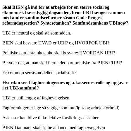
Skal BIEN gå ind for at arbejde for en større social og
økonomisk bæredygtig dagsorden, hvor UBI hænger sammen
med andre samfundsreformer såsom Gode Penges
reformdagsorden? Syntesetanken? Samfundstankens UBInow?
UBI er neutral og skal stå som sådan.
BIEN skal besvare HVAD er UBI? og HVORFOR UBI?
Politiske partier/tænketanke skal besvare: HVORDAN UBI?
Betyder det, at man skal fjerne det partipolitiske fra BIEN?/UBI?
Er common sense-modellen socialistisk?
Hvordan ser I fagforeningernes og a-kassernes rolle og opgaver
i et UBI-samfund?
UBI er uafhængig af fagbevægelsen
Fagforeninger er lige så vigtige som nu (løn- og arbejdsforhold)
A-kasser kan blive til kollektive forsikringsselskaber
BIEN Danmark skal skabe alliance med fagbevægelsen