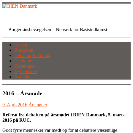
Skip
to
content
BIEN Danmark
Borgerlønsbevægelsen – Netværk for Basisindkomst
Forside
Borgerløn
Debat og forskning
Litteratur
Foreningen
Nyhedsbrev
Kontakt
2016 – Årsmøde
9. April 2016
Årsmøder
Referat fra debatten på årsmødet i BIEN Danmark, 5. marts
2016 på RUC.
Godt fyrre mennesker var mødt op for at debattere væsentlige