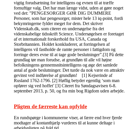
vigtig forudsætning for intelligens og evnen til at træffe
fornuftige valg. Det har man længe vidst, uden at gøre noget
ved det: ”PENGESORGER GØR DIG DUMMERE
Personer, som har pengesorger, mister hele 13 iq-point, fordi
bekymringerne fylder meget for dem. Det skriver
Videnskab.dk, som citerer en undersøgelse fra det
videnskabelige tidsskrift Science. Undersøgelsen er foretaget
af et internationalt forskerhold fra USA, Canada og
Storbritannien. Holdet konkluderer, at forringelsen af
intelligens vil fastholde de ramte personer i fattigdom og
forringe deres evne til at tage gode beslutninger”.[3] På dette
grundlag tør man forudse, at grundløn til alle vil højne
befolkningens gennemsnitsintelligens og øge det samlede
antal af gode beslutninger. Det turde da nok være en attraktiv
gevinst ved indførelse af grundløn! [1] Kejserinde af
Rusland 1762-1796. [2] Høflig betyder egentlig ‘som man
opfører sig ved hoffet’ [3] Citeret fra Søndagsavisen 6-8.
september 2013, p. 50, og fra min bog Rigdom uden arbejde.
Pligten de færreste kan opfylde
En rundspørge i kommunerne viser, at færre end hver fjerde
modtager af kontanthjælp vurderes til at kunne deltage i
arbejdspligten på fuld tid.