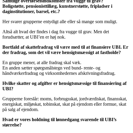
Samtlige overførselsindkomster fra vugge til grav?
Boligstøtte, pensionisttillæg, kunstnerstøtte, fripladser i
daginstitutioner, barsel, etc.?
Her svarer grupperne entydigt alle eller så mange som muligt.
Altså alt hvad der findes i dag fra vugge til grav. Men det
forudsætter, at UBI’en er høj nok.
Bortfald af skattefradrag vil være med til at finansiere UBI. Er
der fradrag, som det vil være hensigtsmæssigt at fastholde?
En gruppe mener, at alle fradrag skal væk.
En anden sætter spørgsmålstegn ved bund- rente- og
håndværkerfradrag og virksomhedernes afskrivningsfradrag.
Hvilke skatter og afgifter er hensigtsmæssige til finansiering af
UBI?
Grupperne foreslår: moms, forbrugsskat, jordværdiskat, finansskat,
energiskat, miljøskat, tobinskat, skat på ejendom eller formue, skat
på salg af ejendom.
Hvad er vores holdning til lønnedgang svarende til UBI’s
størrelse?