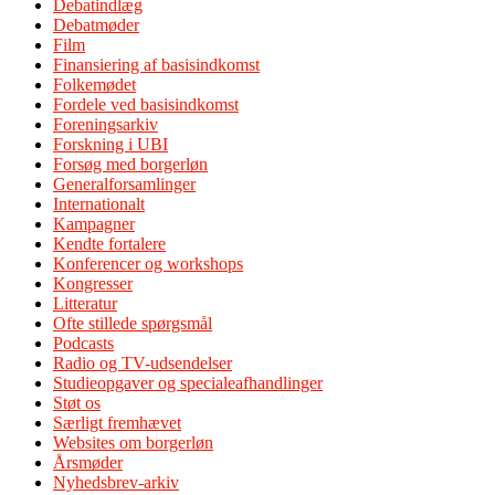
Debatindlæg
Debatmøder
Film
Finansiering af basisindkomst
Folkemødet
Fordele ved basisindkomst
Foreningsarkiv
Forskning i UBI
Forsøg med borgerløn
Generalforsamlinger
Internationalt
Kampagner
Kendte fortalere
Konferencer og workshops
Kongresser
Litteratur
Ofte stillede spørgsmål
Podcasts
Radio og TV-udsendelser
Studieopgaver og specialeafhandlinger
Støt os
Særligt fremhævet
Websites om borgerløn
Årsmøder
Nyhedsbrev-arkiv