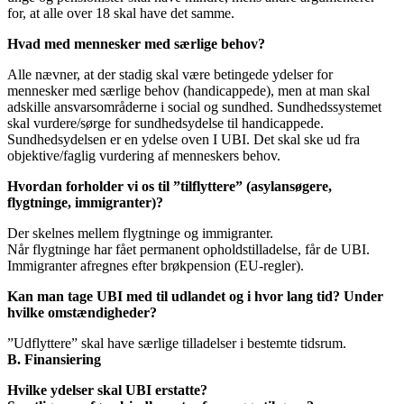
for, at alle over 18 skal have det samme.
Hvad med mennesker med særlige behov?
Alle nævner, at der stadig skal være betingede ydelser for
mennesker med særlige behov (handicappede), men at man skal
adskille ansvarsområderne i social og sundhed. Sundhedssystemet
skal vurdere/sørge for sundhedsydelse til handicappede.
Sundhedsydelsen er en ydelse oven I UBI. Det skal ske ud fra
objektive/faglig vurdering af menneskers behov.
Hvordan forholder vi os til ”tilflyttere” (asylansøgere,
flygtninge, immigranter)?
Der skelnes mellem flygtninge og immigranter.
Når flygtninge har fået permanent opholdstilladelse, får de UBI.
Immigranter afregnes efter brøkpension (EU-regler).
Kan man tage UBI med til udlandet og i hvor lang tid? Under
hvilke omstændigheder?
”Udflyttere” skal have særlige tilladelser i bestemte tidsrum.
B. Finansiering
Hvilke ydelser skal UBI erstatte?