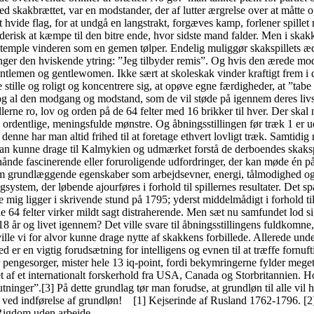
ed skakbrættet, var en modstander, der af lutter ærgrelse over at måtte
t hvide flag, for at undgå en langstrakt, forgæves kamp, forlener spille
erisk at kæmpe til den bitre ende, hvor sidste mand falder. Men i skakke
stemple vinderen som en gemen tølper. Endelig muliggør skakspillets ædl
inger den hviskende ytring: ”Jeg tilbyder remis”. Og hvis den ærede mods
ntlemen og gentlewomen. Ikke sært at skoleskak vinder kraftigt frem i d
 stille og roligt og koncentrere sig, at opøve egne færdigheder, at ”tabe
og al den modgang og modstand, som de vil støde på igennem deres livsl
llerne ro, lov og orden på de 64 felter med 16 brikker til hver. Der ska
1 ordentlige, meningsfulde mønstre. Og åbningsstillingen før træk 1 er 
nne har man altid frihed til at foretage ethvert lovligt træk. Samtidig
m; man kunne drage til Kalmykien og udmærket forstå de derboendes ska
ånde fascinerende eller foruroligende udfordringer, der kan møde én på l
som grundlæggende egenskaber som arbejdsevner, energi, tålmodighed og f
tingsystem, der løbende ajourføres i forhold til spillernes resultater. D
ig ligger i skrivende stund på 1795; yderst middelmådigt i forhold til,
de 64 felter virker mildt sagt distraherende. Men sæt nu samfundet lod
 år og livet igennem? Det ville svare til åbningsstillingens fuldkomne
ville vi for alvor kunne drage nytte af skakkens forbillede. Allerede u
er en vigtig forudsætning for intelligens og evnen til at træffe fornuft
r, mister hele 13 iq-point, fordi bekymringerne fylder meget for 
t af et internationalt forskerhold fra USA, Canada og Storbritannien. Hol
lutninger”.[3] På dette grundlag tør man forudse, at grundløn til alle vi
t ved indførelse af grundløn! [1] Kejserinde af Rusland 1762-1796. [2]
 Rigdom uden arbejde.