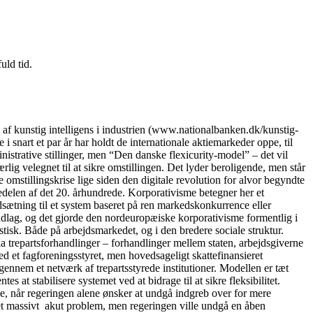
uld tid.
kunstig intelligens i industrien (www.nationalbanken.dk/kunstig-
 snart et par år har holdt de internationale aktiemarkeder oppe, til
nistrative stillinger, men “Den danske flexicurity-model” – det vil
lig velegnet til at sikre omstillingen. Det lyder beroligende, men står
 omstillingskrise lige siden den digitale revolution for alvor begyndte
delen af det 20. århundrede. Korporativisme betegner her et
dsætning til et system baseret på ren markedskonkurrence eller
ndlag, og det gjorde den nordeuropæiske korporativisme formentlig i
tisk. Både på arbejdsmarkedet, og i den bredere sociale struktur.
ia trepartsforhandlinger – forhandlinger mellem staten, arbejdsgiverne
 et fagforeningsstyret, men hovedsageligt skattefinansieret
igennem et netværk af trepartsstyrede institutioner. Modellen er tæt
 at stabilisere systemet ved at bidrage til at sikre fleksibilitet.
se, når regeringen alene ønsker at undgå indgreb over for mere
t et massivt akut problem, men regeringen ville undgå en åben