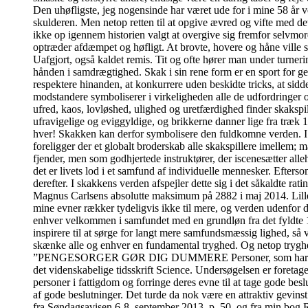
Den uhøfligste, jeg nogensinde har været ude for i mine 58 år v
skulderen. Men netop retten til at opgive ævred og vifte med de
ikke op igennem historien valgt at overgive sig fremfor selvmord
optræder afdæmpet og høfligt. At brovte, hovere og håne ville 
Uafgjort, også kaldet remis. Tit og ofte hører man under turner
hånden i samdrægtighed. Skak i sin rene form er en sport for ge
respektere hinanden, at konkurrere uden beskidte tricks, at sidde
modstandere symboliserer i virkeligheden alle de udfordringer 
ufred, kaos, lovløshed, ulighed og uretfærdighed finder skakspi
ufravigelige og eviggyldige, og brikkerne danner lige fra træk 
hver! Skakken kan derfor symbolisere den fuldkomne verden. I de
foreligger der et globalt broderskab alle skakspillere imelle
fjender, men som godhjertede instruktører, der iscenesætter alleh
det er livets lod i et samfund af individuelle mennesker. Efter
derefter. I skakkens verden afspejler dette sig i det såkaldte ra
Magnus Carlsens absolutte maksimum på 2882 i maj 2014. Lille m
mine evner rækker tydeligvis ikke til mere, og verden udenfor 
enhver velkommen i samfundet med en grundløn fra det fyldte 18
inspirere til at sørge for langt mere samfundsmæssig lighed, så 
skænke alle og enhver en fundamental tryghed. Og netop tryghed 
”PENGESORGER GØR DIG DUMMERE Personer, som har pengesorge
det videnskabelige tidsskrift Science. Undersøgelsen er foretage
personer i fattigdom og forringe deres evne til at tage gode bes
af gode beslutninger. Det turde da nok være en attraktiv gevins
fra Søndagsavisen 6-8. september 2013, p. 50, og fra min bog