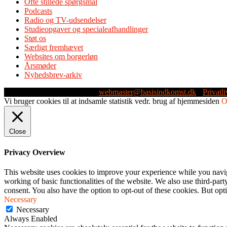
Ofte stillede spørgsmål
Podcasts
Radio og TV-udsendelser
Studieopgaver og specialeafhandlinger
Støt os
Særligt fremhævet
Websites om borgerløn
Årsmøder
Nyhedsbrev-arkiv
Webmaster: Michael Husen -
webmaster@basisindkomst.dk
-
Privatli
Vi bruger cookies til at indsamle statistik vedr. brug af hjemmesiden
Close
Privacy Overview
This website uses cookies to improve your experience while you navigat
working of basic functionalities of the website. We also use third-pa
consent. You also have the option to opt-out of these cookies. But op
Necessary
Necessary
Always Enabled