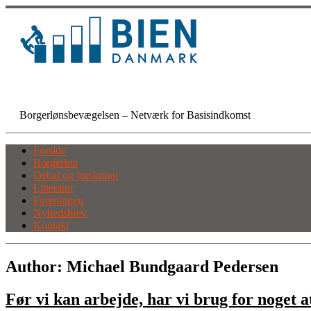
Skip
to
content
BIEN Danmark
Borgerlønsbevægelsen – Netværk for Basisindkomst
Forside
Borgerløn
Debat og forskning
Litteratur
Foreningen
Nyhedsbrev
Kontakt
Author:
Michael Bundgaard Pedersen
Før vi kan arbejde, har vi brug for noget at