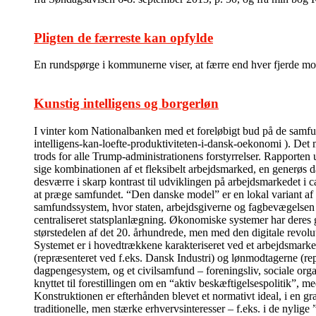
Pligten de færreste kan opfylde
En rundspørge i kommunerne viser, at færre end hver fjerde modt
Kunstig intelligens og borgerløn
I vinter kom Nationalbanken med et foreløbigt bud på de sam
intelligens-kan-loefte-produktiviteten-i-dansk-oekonomi ). Det m
trods for alle Trump-administrationens forstyrrelser. Rapporten 
sige kombinationen af et fleksibelt arbejdsmarked, en generøs da
desværre i skarp kontrast til udviklingen på arbejdsmarkedet i c
at præge samfundet. “Den danske model” er en lokal variant af
samfundssystem, hvor staten, arbejdsgiverne og fagbevægelsen i 
centraliseret statsplanlægning. Økonomiske systemer har deres 
størstedelen af det 20. århundrede, men med den digitale revolu
Systemet er i hovedtrækkene karakteriseret ved et arbejdsmarked
(repræsenteret ved f.eks. Dansk Industri) og lønmodtagerne (re
dagpengesystem, og et civilsamfund – foreningsliv, sociale organi
knyttet til forestillingen om en “aktiv beskæftigelsespolitik”, me
Konstruktionen er efterhånden blevet et normativt ideal, i en g
traditionelle, men stærke erhvervsinteresser – f.eks. i de nyli