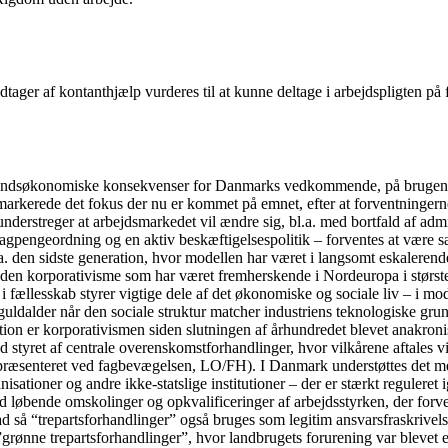
ager af kontanthjælp vurderes til at kunne deltage i arbejdspligten på f
fundsøkonomiske konsekvenser for Danmarks vedkommende, på brugen af 
arkerede det fokus der nu er kommet på emnet, efter at forventningerne i
understreger at arbejdsmarkedet vil ændre sig, bl.a. med bortfald af admi
gpengeordning og en aktiv beskæftigelsespolitik – forventes at være sær
a. den sidste generation, hvor modellen har været i langsomt eskalerende
 den korporativisme som har været fremherskende i Nordeuropa i største
fællesskab styrer vigtige dele af det økonomiske og sociale liv – i mo
guldalder når den sociale struktur matcher industriens teknologiske gru
tion er korporativismen siden slutningen af århundredet blevet anakronis
 styret af centrale overenskomstforhandlinger, hvor vilkårene aftales v
præsenteret ved fagbevægelsen, LO/FH). I Danmark understøttes det med
sationer og andre ikke-statslige institutioner – der er stærkt reguleret 
d løbende omskolinger og opkvalificeringer af arbejdsstyrken, der forventes
rad så “trepartsforhandlinger” også bruges som legitim ansvarsfraskrivel
ge ”grønne trepartsforhandlinger”, hvor landbrugets forurening var bleve