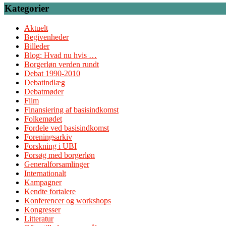
Kategorier
Aktuelt
Begivenheder
Billeder
Blog: Hvad nu hvis …
Borgerløn verden rundt
Debat 1990-2010
Debatindlæg
Debatmøder
Film
Finansiering af basisindkomst
Folkemødet
Fordele ved basisindkomst
Foreningsarkiv
Forskning i UBI
Forsøg med borgerløn
Generalforsamlinger
Internationalt
Kampagner
Kendte fortalere
Konferencer og workshops
Kongresser
Litteratur