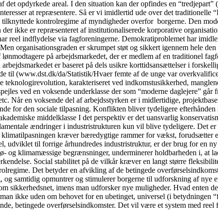
af det opdyrkede areal. I den situation kan der opfindes en “tredjepart
einteresser at repræsentere. Så er vi imidlertid ude over det traditione
t tilknyttede kontrolregime af myndigheder overfor borgerne. Den model
 der ikke er repræsenteret af institutionaliserede korporative organisati
har reel indflydelse via fagforeningerne. Demokratiproblemet har imidler
t. Men organisationsgraden er skrumpet støt og sikkert igennem hele den 
 lønmodtagere på arbejdsmarkedet, der er medlem af en traditionel fagf
l arbejdsmarkedet er baseret på dels usikre korttidsansættelser i forsk
ede til (www.dst.dk/da/Statistik/Hvaer femte af de unge var overkvalifi
le teknologirevolution, karakteriseret ved indkomstusikkerhed, manglende
spejles ved en voksende underklasse der som “moderne daglejere” går fra 
c. Når en voksende del af arbejdsstyrken er i midlertidige, projektbaser
for den sociale tilpasning. Konflikten bliver tydeligere efterhånden so
akademiske middelklasse I det perspektiv er det uansvarlig konservatis
fundamentale ændringer i industristrukturen kun vil blive tydeligere. De
 at klimatilpasningen kræver bæredygtige rammer for vækst, forudsætter en
, udviklet til forrige århundredes industristruktur, er der brug for en ny 
ø- og klimamæssige begrænsninger, underminerer holdbarheden i, at lade
delse. Social stabilitet på de vilkår kræver en langt større fleksibilit
regime. Det betyder en afvikling af de betingede overførselsindkomster, 
, og samtidig opmuntrer og stimulerer borgerne til udforskning af nye e
som sikkerhedsnet, imens man udforsker nye muligheder. Hvad enten det
man ikke uden om behovet for en ubetinget, universel (i betydningen “fo
ende, betingede overførselsindkomster. Det vil være et system med reel