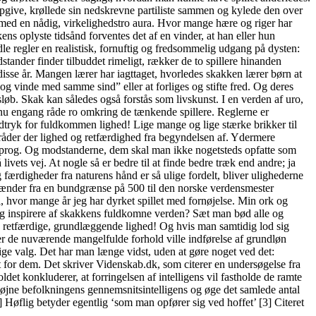
 opgive, krøllede sin nedskrevne partiliste sammen og kylede den over
t med en nådig, virkelighedstro aura. Hvor mange hære og riger har
ns oplyste tidsånd forventes det af en vinder, at han eller hun
e regler en realistisk, fornuftig og fredsommelig udgang på dysten:
tander finder tilbuddet rimeligt, rækker de to spillere hinanden
isse år. Mangen lærer har iagttaget, hvorledes skakken lærer børn at
 og vinde med samme sind” eller at forliges og stifte fred. Og deres
øb. Skak kan således også forstås som livskunst. I en verden af uro,
l nu engang råde ro omkring de tænkende spillere. Reglerne er
udtryk for fuldkommen lighed! Lige mange og lige stærke brikker til
 råder der lighed og retfærdighed fra begyndelsen af. Ydermere
ksprog. Og modstanderne, dem skal man ikke nogetsteds opfatte som
ivets vej. At nogle så er bedre til at finde bedre træk end andre; ja
ærdigheder fra naturens hånd er så ulige fordelt, bliver ulighederne
et spænder fra en bundgrænse på 500 til den norske verdensmester
 hvor mange år jeg har dyrket spillet med fornøjelse. Min ork og
 sig inspirere af skakkens fuldkomne verden? Sæt man bød alle og
, retfærdige, grundlæggende lighed! Og hvis man samtidig lod sig
nder de nuværende mangelfulde forhold ville indførelse af grundløn
ige valg. Det har man længe vidst, uden at gøre noget ved det:
dem. Det skriver Videnskab.dk, som citerer en undersøgelse fra
det konkluderer, at forringelsen af intelligens vil fastholde de ramte
l højne befolkningens gennemsnitsintelligens og øge det samlede antal
 Høflig betyder egentlig ‘som man opfører sig ved hoffet’ [3] Citeret