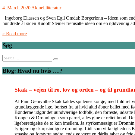
4. March 2020
Aktuel litteratur
Ingeborg Eliassen og Sven Egil Omdal: Borgerlønn – Ideen som endre
hundrede år siden Rudolf Steiner fremsatte ideen om en nødvendig adsk
» Read more
Søg
Search
for:
Blog: Hvad nu hvis ….?
Skak – vejen til ro, lov og orden – og til grundlø
Af Finn Gemynthe Skak kaldes spillenes konge, med fuld ret vil 
grundlæggende lige, bortset fra at hvid altid åbner ballet med f
Bønderne udgør det uundværlige fodfolk, den forreste, udsatte l
Kongen & Dronningen som parret, alles øjne er rettet imod. De kas
ligeberettigelse de to køn imellem. Ja styrkemæssigt er Dronni
fyrigere og skarpsindigere dronning. Lidt som virkelighedens Ka
smaske og forstyrre andre, endsige være en dårlig taber og feje