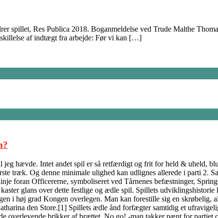
r spillet, Res Publica 2018. Boganmeldelse ved Trude Malthe Thomasse
illelse af indtægt fra arbejde: Før vi kan […]
n?
jeg hævde. Intet andet spil er så retfærdigt og frit for held & uheld, b
ørste træk. Og denne minimale ulighed kan udlignes allerede i parti 2. S
inje foran Officererne, symboliseret ved Tårnenes befæstninger, Springe
ter glans over dette festlige og ædle spil. Spillets udviklingshistorie h
ngen i høj grad Kongen overlegen. Man kan forestille sig en skrøbelig, 
tharina den Store.[1] Spillets ædle ånd forfægter samtidig et ufravigeli
 de overlevende brikker af brættet. No go! -man takker pænt for partiet 