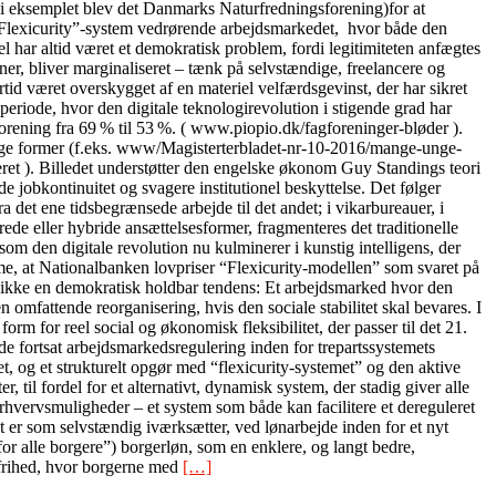
” (i eksemplet blev det Danmarks Naturfredningsforening)for at
lle “Flexicurity”-system vedrørende arbejdsmarkedet, hvor både den
 har altid været et demokratisk problem, fordi legitimiteten anfægtes
oner, bliver marginaliseret – tænk på selvstændige, freelancere og
tid været overskygget af en materiel velfærdsgevinst, der har sikret
periode, hvor den digitale teknologirevolution i stigende grad har
orening fra 69 % til 53 %. ( www.piopio.dk/fagforeninger-bløder ).
ellige former (f.eks. www/Magisterterbladet-nr-10-2016/mange-unge-
ceret ). Billedet understøtter den engelske økonom Guy Standings teori
 jobkontinuitet og svagere institutionel beskyttelse. Det følger
det ene tidsbegrænsede arbejde til det andet; i vikarbureauer, i
ede eller hybride ansættelsesformer, fragmenteres det traditionelle
m den digitale revolution nu kulminerer i kunstig intelligens, der
me, at Nationalbanken lovpriser “Flexicurity-modellen” som svaret på
t er ikke en demokratisk holdbar tendens: Et arbejdsmarked hvor den
 omfattende reorganisering, hvis den sociale stabilitet skal bevares. I
form for reel social og økonomisk fleksibilitet, der passer til det 21.
 fortsat arbejdsmarkedsregulering inden for trepartssystemets
et, og et strukturelt opgør med “flexicurity-systemet” og den aktive
til fordel for et alternativt, dynamisk system, der stadig giver alle
rhvervsmuligheder – et system som både kan facilitere et dereguleret
 er som selvstændig iværksætter, ved lønarbejde inden for et nyt
r alle borgere”) borgerløn, som en enklere, og langt bedre,
 frihed, hvor borgerne med
[…]