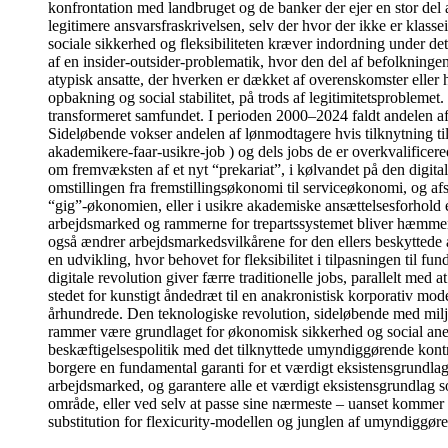
konfrontation med landbruget og de banker der ejer en stor del 
legitimere ansvarsfraskrivelsen, selv der hvor der ikke er klass
sociale sikkerhed og fleksibiliteten kræver indordning under de
af en insider-outsider-problematik, hvor den del af befolkningen
atypisk ansatte, der hverken er dækket af overenskomster eller 
opbakning og social stabilitet, på trods af legitimitetsprobleme
transformeret samfundet. I perioden 2000–2024 faldt andelen af
Sideløbende vokser andelen af lønmodtagere hvis tilknytning ti
akademikere-faar-usikre-job ) og dels jobs de er overkvalificer
om fremvæksten af et nyt “prekariat”, i kølvandet på den digita
omstillingen fra fremstillingsøkonomi til serviceøkonomi, og af
“gig”-økonomien, eller i usikre akademiske ansættelsesforhold et
arbejdsmarked og rammerne for trepartssystemet bliver hæmmende 
også ændrer arbejdsmarkedsvilkårene for den ellers beskyttede 
en udvikling, hvor behovet for fleksibilitet i tilpasningen til 
digitale revolution giver færre traditionelle jobs, parallelt med
stedet for kunstigt åndedræt til en anakronistisk korporativ model
århundrede. Den teknologiske revolution, sideløbende med milj
rammer være grundlaget for økonomisk sikkerhed og social anerken
beskæftigelsespolitik med det tilknyttede umyndiggørende kontrol
borgere en fundamental garanti for et værdigt eksistensgrundlag
arbejdsmarked, og garantere alle et værdigt eksistensgrundlag 
område, eller ved selv at passe sine nærmeste – uanset kommer 
substitution for flexicurity-modellen og junglen af umyndiggør