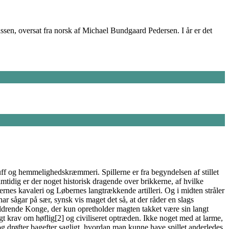
n, oversat fra norsk af Michael Bundgaard Pedersen. I år er det
luff og hemmelighedskræmmeri. Spillerne er fra begyndelsen af stillet
amtidig er der noget historisk dragende over brikkerne, af hvilke
rnes kavaleri og Løbernes langtrækkende artilleri. Og i midten stråler
ar sågar på sær, synsk vis maget det så, at der råder en slags
aldrende Konge, der kun opretholder magten takket være sin langt
gt krav om høflig[2] og civiliseret optræden. Ikke noget med at larme,
og drøfter bagefter sagligt, hvordan man kunne have spillet anderledes.