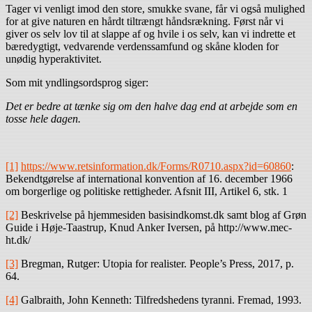
Tager vi venligt imod den store, smukke svane, får vi også mulighed
for at give naturen en hårdt tiltrængt håndsrækning. Først når vi
giver os selv lov til at slappe af og hvile i os selv, kan vi indrette et
bæredygtigt, vedvarende verdenssamfund og skåne kloden for
unødig hyperaktivitet.
Som mit yndlingsordsprog siger:
Det er bedre at tænke sig om den halve dag end at arbejde som en
tosse hele dagen.
[1]
https://www.retsinformation.dk/Forms/R0710.aspx?id=60860
:
Bekendtgørelse af international konvention af 16. december 1966
om borgerlige og politiske rettigheder. Afsnit III, Artikel 6, stk. 1
[2]
Beskrivelse på hjemmesiden basisindkomst.dk samt blog af Grøn
Guide i Høje-Taastrup, Knud Anker Iversen, på http://www.mec-
ht.dk/
[3]
Bregman, Rutger: Utopia for realister. People’s Press, 2017, p.
64.
[4]
Galbraith, John Kenneth: Tilfredshedens tyranni. Fremad, 1993.