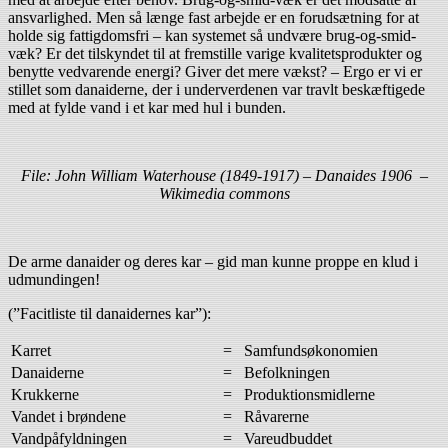
ansvarlighed. Men så længe fast arbejde er en forudsætning for at
holde sig fattigdomsfri – kan systemet så undvære brug-og-smid-
væk? Er det tilskyndet til at fremstille varige kvalitetsprodukter og
benytte vedvarende energi? Giver det mere vækst? – Ergo er vi er
stillet som danaiderne, der i underverdenen var travlt beskæftigede
med at fylde vand i et kar med hul i bunden.
File: John William Waterhouse (1849-1917) – Danaides 1906 –
Wikimedia commons
De arme danaider og deres kar – gid man kunne proppe en klud i
udmundingen!
(”Facitliste til danaidernes kar”):
Karret
=
Samfundsøkonomien
Danaiderne
=
Befolkningen
Krukkerne
=
Produktionsmidlerne
Vandet i brøndene
=
Råvarerne
Vandpåfyldningen
=
Vareudbuddet