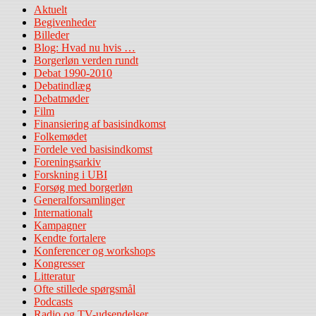
Aktuelt
Begivenheder
Billeder
Blog: Hvad nu hvis …
Borgerløn verden rundt
Debat 1990-2010
Debatindlæg
Debatmøder
Film
Finansiering af basisindkomst
Folkemødet
Fordele ved basisindkomst
Foreningsarkiv
Forskning i UBI
Forsøg med borgerløn
Generalforsamlinger
Internationalt
Kampagner
Kendte fortalere
Konferencer og workshops
Kongresser
Litteratur
Ofte stillede spørgsmål
Podcasts
Radio og TV-udsendelser