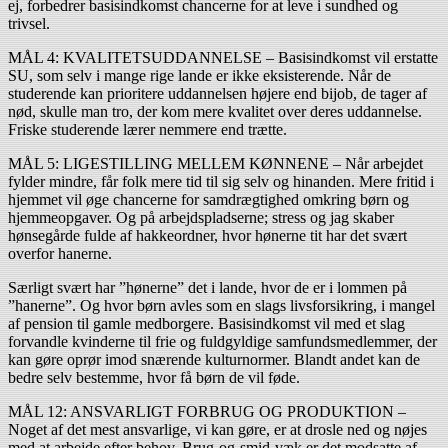
ej, forbedrer basisindkomst chancerne for at leve i sundhed og
trivsel.
MÅL 4: KVALITETSUDDANNELSE – Basisindkomst vil erstatte
SU, som selv i mange rige lande er ikke eksisterende. Når de
studerende kan prioritere uddannelsen højere end bijob, de tager af
nød, skulle man tro, der kom mere kvalitet over deres uddannelse.
Friske studerende lærer nemmere end trætte.
MÅL 5: LIGESTILLING MELLEM KØNNENE – Når arbejdet
fylder mindre, får folk mere tid til sig selv og hinanden. Mere fritid i
hjemmet vil øge chancerne for samdræg­tighed omkring børn og
hjemmeopgaver. Og på arbejdspladserne; stress og jag skaber
hønsegårde fulde af hakkeordner, hvor hønerne tit har det svært
overfor hanerne.
Særligt svært har ”hønerne” det i lande, hvor de er i lommen på
”hanerne”. Og hvor børn avles som en slags livsforsikring, i mangel
af pension til gamle medborgere. Basisindkomst vil med et slag
forvandle kvinderne til frie og fuldgyldige samfundsmedlemmer, der
kan gøre oprør imod snærende kulturnormer. Blandt andet kan de
bedre selv bestemme, hvor få børn de vil føde.
MÅL 12: ANSVARLIGT FORBRUG OG PRODUKTION –
Noget af det mest ansvarlige, vi kan gøre, er at drosle ned og nøjes
med at arbejde efter behov. Brug-og-smid-væk er det modsatte af