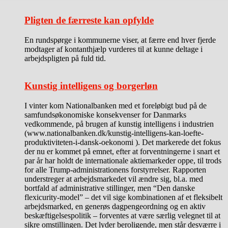
Pligten de færreste kan opfylde
En rundspørge i kommunerne viser, at færre end hver fjerde
modtager af kontanthjælp vurderes til at kunne deltage i
arbejdspligten på fuld tid.
Kunstig intelligens og borgerløn
I vinter kom Nationalbanken med et foreløbigt bud på de
samfundsøkonomiske konsekvenser for Danmarks
vedkommende, på brugen af kunstig intelligens i industrien
(www.nationalbanken.dk/kunstig-intelligens-kan-loefte-
produktiviteten-i-dansk-oekonomi ). Det markerede det fokus
der nu er kommet på emnet, efter at forventningerne i snart et
par år har holdt de internationale aktiemarkeder oppe, til trods
for alle Trump-administrationens forstyrrelser. Rapporten
understreger at arbejdsmarkedet vil ændre sig, bl.a. med
bortfald af administrative stillinger, men “Den danske
flexicurity-model” – det vil sige kombinationen af et fleksibelt
arbejdsmarked, en generøs dagpengeordning og en aktiv
beskæftigelsespolitik – forventes at være særlig velegnet til at
sikre omstillingen. Det lyder beroligende, men står desværre i