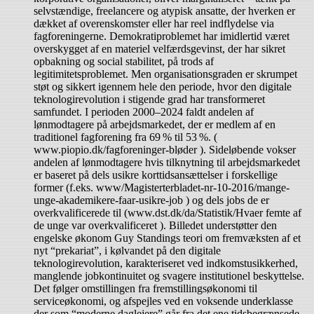
selvstændige, freelancere og atypisk ansatte, der hverken er
dækket af overenskomster eller har reel indflydelse via
fagforeningerne. Demokratiproblemet har imidlertid været
overskygget af en materiel velfærdsgevinst, der har sikret
opbakning og social stabilitet, på trods af
legitimitetsproblemet. Men organisationsgraden er skrumpet
støt og sikkert igennem hele den periode, hvor den digitale
teknologirevolution i stigende grad har transformeret
samfundet. I perioden 2000–2024 faldt andelen af
lønmodtagere på arbejdsmarkedet, der er medlem af en
traditionel fagforening fra 69 % til 53 %. (
www.piopio.dk/fagforeninger-bløder ). Sideløbende vokser
andelen af lønmodtagere hvis tilknytning til arbejdsmarkedet
er baseret på dels usikre korttidsansættelser i forskellige
former (f.eks. www/Magisterterbladet-nr-10-2016/mange-
unge-akademikere-faar-usikre-job ) og dels jobs de er
overkvalificerede til (www.dst.dk/da/Statistik/Hvaer femte af
de unge var overkvalificeret ). Billedet understøtter den
engelske økonom Guy Standings teori om fremvæksten af et
nyt “prekariat”, i kølvandet på den digitale
teknologirevolution, karakteriseret ved indkomstusikkerhed,
manglende jobkontinuitet og svagere institutionel beskyttelse.
Det følger omstillingen fra fremstillingsøkonomi til
serviceøkonomi, og afspejles ved en voksende underklasse
der som “moderne daglejere” går fra det ene tidsbegrænsede