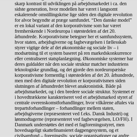
skarp kontrast til udviklingen på arbejdsmarkedet i ca. den
sidste generation, hvor modellen har været i langsomt
eskalerende omstillingskrise lige siden den digitale revolution
for alvor begyndte at præge samfundet. “Den danske model”
er en lokal variant af den korporativisme som har været
fremherskende i Nordeuropa i størstedelen af det 20.
århundrede. Korporativisme betegner her et samfundssystem,
hvor staten, arbejdsgiverne og fagbevægelsen i fællesskab
styrer vigtige dele af det økonomiske og sociale liv – i
modsætning til et system baseret på ren markedskonkurrence
eller centraliseret statsplanlægning. Økonomiske systemer har
deres guldalder når den sociale struktur matcher industriens
teknologiske grundlag, og det gjorde den nordeuropæiske
korporativisme formentlig i størstedelen af det 20. århundrede,
men med den digitale revolution er korporativismen siden
slutningen af århundredet blevet anakronistisk. Både på
arbejdsmarkedet, og i den bredere sociale struktur. Systemet er
i hovedtrækkene karakteriseret ved et arbejdsmarked styret af
centrale overenskomstforhandlinger, hvor vilkårene aftales via
trepartsforhandlinger – forhandlinger mellem staten,
arbejdsgiverne (repræsenteret ved f.eks. Dansk Industri) og
lønmodtagerne (repræsenteret ved fagbevægelsen, LO/FH). I
Danmark understøttes det med et fagforeningsstyret, men
hovedsageligt skattefinansieret dagpengesystem, og et
civilsamfund – foreningsliv, sociale organisationer og andre