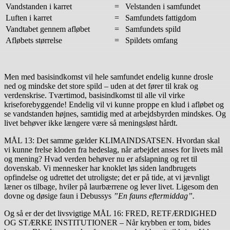
Vandstanden i karret
=
Velstanden i samfundet
Luften i karret
=
Samfundets fattigdom
Vandtabet gennem afløbet
=
Samfundets spild
Afløbets størrelse
=
Spildets omfang
Men med basisindkomst vil hele samfundet endelig kunne drosle
ned og mindske det store spild – uden at det fører til krak og
verdenskrise. Tværtimod, basisindkomst til alle vil virke
kriseforebyggende! Endelig vil vi kunne proppe en klud i afløbet og
se vandstanden højnes, samtidig med at arbejdsbyrden mindskes. Og
livet behøver ikke længere være så meningsløst hårdt.
MÅL 13: Det samme gælder KLIMAINDSATSEN. Hvordan skal
vi kunne frelse kloden fra hedeslag, når arbejdet anses for livets mål
og mening? Hvad verden behøver nu er afslapning og ret til
dovenskab. Vi mennesker har knoklet løs siden landbrugets
opfindelse og udrettet det utroligste; det er på tide, at vi jævnligt
læner os tilbage, hviler på laurbærrene og lever livet. Ligesom den
dovne og døsige faun i Debussys
”En fauns eftermiddag”.
Og så er der det livsvigtige MÅL 16: FRED, RETFÆRDIGHED
OG STÆRKE INSTITUTIONER – Når krybben er tom, bides