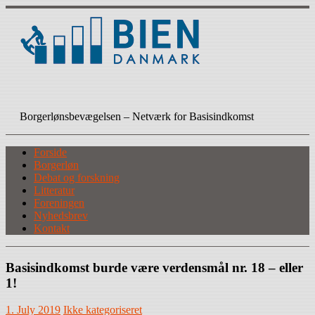
Skip
to
content
BIEN Danmark
Borgerlønsbevægelsen – Netværk for Basisindkomst
Forside
Borgerløn
Debat og forskning
Litteratur
Foreningen
Nyhedsbrev
Kontakt
Basisindkomst burde være verdensmål nr. 18 – eller
1!
1. July 2019
Ikke kategoriseret