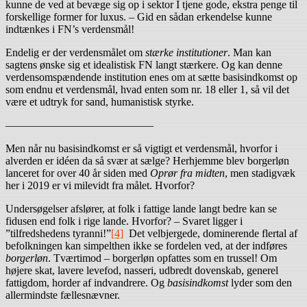
kunne de ved at bevæge sig op i sektor I tjene gode, ekstra penge til
forskellige former for luxus. – Gid en sådan erkendelse kunne
indtænkes i FN’s verdensmål!
Endelig er der verdensmålet om
stærke institutioner
. Man kan
sagtens ønske sig et idealistisk FN langt stærkere. Og kan denne
verdensomspændende institution enes om at sætte basisindkomst op
som endnu et verdensmål, hvad enten som nr. 18 eller 1, så vil det
være et udtryk for sand, humanistisk styrke.
—————————————–
Men når nu basisindkomst er så vigtigt et verdensmål, hvorfor i
alverden er idéen da så svær at sælge? Herhjemme blev borgerløn
lanceret for over 40 år siden med
Oprør fra midten
, men stadigvæk
her i 2019 er vi milevidt fra målet. Hvorfor?
Undersøgelser afslører, at folk i fattige lande langt bedre kan se
fidusen end folk i rige lande. Hvorfor? – Svaret ligger i
”tilfredshedens tyranni!”
[4]
Det velbjergede, dominerende flertal af
befolkningen kan simpelthen ikke se fordelen ved, at der indføres
borgerløn
. Tværtimod – borgerløn opfattes som en trussel! Om
højere skat, lavere levefod, nasseri, udbredt dovenskab, generel
fattigdom, horder af indvandrere. Og
basisindkomst
lyder som den
allermindste fællesnævner.