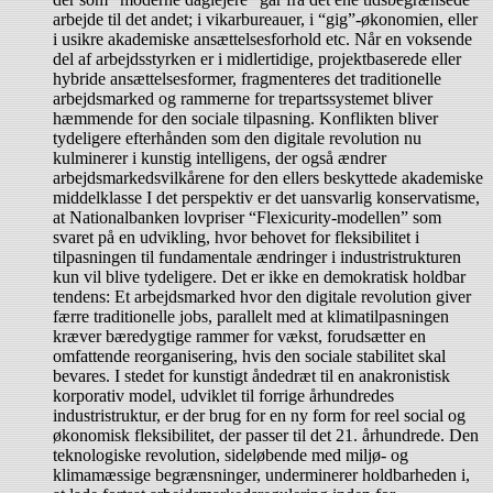
arbejde til det andet; i vikarbureauer, i “gig”-økonomien, eller
i usikre akademiske ansættelsesforhold etc. Når en voksende
del af arbejdsstyrken er i midlertidige, projektbaserede eller
hybride ansættelsesformer, fragmenteres det traditionelle
arbejdsmarked og rammerne for trepartssystemet bliver
hæmmende for den sociale tilpasning. Konflikten bliver
tydeligere efterhånden som den digitale revolution nu
kulminerer i kunstig intelligens, der også ændrer
arbejdsmarkedsvilkårene for den ellers beskyttede akademiske
middelklasse I det perspektiv er det uansvarlig konservatisme,
at Nationalbanken lovpriser “Flexicurity-modellen” som
svaret på en udvikling, hvor behovet for fleksibilitet i
tilpasningen til fundamentale ændringer i industristrukturen
kun vil blive tydeligere. Det er ikke en demokratisk holdbar
tendens: Et arbejdsmarked hvor den digitale revolution giver
færre traditionelle jobs, parallelt med at klimatilpasningen
kræver bæredygtige rammer for vækst, forudsætter en
omfattende reorganisering, hvis den sociale stabilitet skal
bevares. I stedet for kunstigt åndedræt til en anakronistisk
korporativ model, udviklet til forrige århundredes
industristruktur, er der brug for en ny form for reel social og
økonomisk fleksibilitet, der passer til det 21. århundrede. Den
teknologiske revolution, sideløbende med miljø- og
klimamæssige begrænsninger, underminerer holdbarheden i,