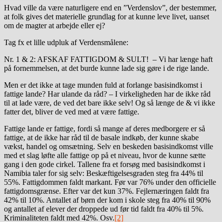
Hvad ville da være naturligere end en ”Verdenslov”, der bestemmer,
at folk gives det materielle grundlag for at kunne leve livet, uanset
om de magter at arbejde eller ej?
Tag fx et lille udpluk af Verdensmålene:
Nr. 1 & 2: AFSKAF FATTIGDOM & SULT! – Vi har længe haft
på fornemmelsen, at det burde kunne lade sig gøre i de rige lande.
Men er det ikke at tage munden fuld at forlange basisindkomst i
fattige lande? Har ulande da råd? – I virkeligheden har de ikke råd
til at lade være, de ved det bare ikke selv! Og så længe de & vi ikke
fatter det, bliver de ved med at være fattige.
Fattige lande er fattige, fordi så mange af deres medborgere er så
fattige, at de ikke har råd til de basale indkøb, der kunne skabe
vækst, handel og omsætning. Selv en beskeden basisindkomst ville
med et slag løfte alle fattige op på et niveau, hvor de kunne sætte
gang i den gode cirkel. Tallene fra et forsøg med basisindkomst i
Namibia taler for sig selv: Beskæftigelsesgraden steg fra 44% til
55%. Fattigdommen faldt markant. Før var 76% under den officielle
fattigdomsgrænse. Efter var det kun 37%. Fejlernæringen faldt fra
42% til 10%. Antallet af børn der kom i skole steg fra 40% til 90%
og antallet af elever der droppede ud før tid faldt fra 40% til 5%.
Kriminaliteten faldt med 42%. Osv.
[2]