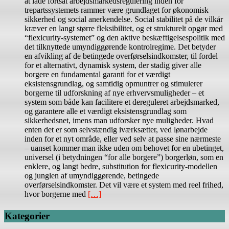
at lade fortsat arbejdsmarkedsregulering inden for
trepartssystemets rammer være grundlaget for økonomisk
sikkerhed og social anerkendelse. Social stabilitet på de vilkår
kræver en langt større fleksibilitet, og et strukturelt opgør med
“flexicurity-systemet” og den aktive beskæftigelsespolitik med
det tilknyttede umyndiggørende kontrolregime. Det betyder
en afvikling af de betingede overførselsindkomster, til fordel
for et alternativt, dynamisk system, der stadig giver alle
borgere en fundamental garanti for et værdigt
eksistensgrundlag, og samtidig opmuntrer og stimulerer
borgerne til udforskning af nye erhvervsmuligheder – et
system som både kan facilitere et dereguleret arbejdsmarked,
og garantere alle et værdigt eksistensgrundlag som
sikkerhedsnet, imens man udforsker nye muligheder. Hvad
enten det er som selvstændig iværksætter, ved lønarbejde
inden for et nyt område, eller ved selv at passe sine nærmeste
– uanset kommer man ikke uden om behovet for en ubetinget,
universel (i betydningen “for alle borgere”) borgerløn, som en
enklere, og langt bedre, substitution for flexicurity-modellen
og junglen af umyndiggørende, betingede
overførselsindkomster. Det vil være et system med reel frihed,
hvor borgerne med
[…]
Kategorier