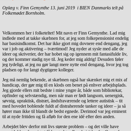
Oplæg v. Finn Gemynthe 13. juni 2019 i BIEN Danmarks telt på
Folkemødet Bornholm.
Velkommen her i folketeltet! Mit navn er Finn Gemynthe. Lad mig
indlede med at takke skæbnen for, at jeg som folkepensionist endelig
har basisindkomst. Det har ikke gjort mig dovnere end dengang, jeg
var i job og aktivering – tværtimod! Jeg nyder at sysle med alle de
ideer og skriverier, der har hobet sig op igennem mit fantasifulde liv,
og der kommer stadig nye til. Jeg keder mig aldrig! Desuden føler
jeg tydeligt, at jeg nu gør langt mere nytte end dengang, hvor jeg tog
pladsen op for langt dygtigere kolleger.
Jeg må nemlig bekende, at skæbnen også har skænket mig et mix af
handicap, der gør mig til en klods om benet på enhver arbejdsplads.
Jeg gjorde ellers mit bedste i mine yngre år, både som bibliotekar,
opfinder og selvstændig, men når man er født langsom, uenergisk,
søvnig, upraktisk, distræt, åndsfraværende og lettere autistisk – tit
med hovedet boblende fuldt af distraherende tanker og ideer – ja så
hører man ikke til blandt de bedst egnede. Derimod var jeg eminent
til at nyde fritiden og få afløb for den ene idé efter den anden.
Arbejdet blev derfor mit livs største problem – og det ville have