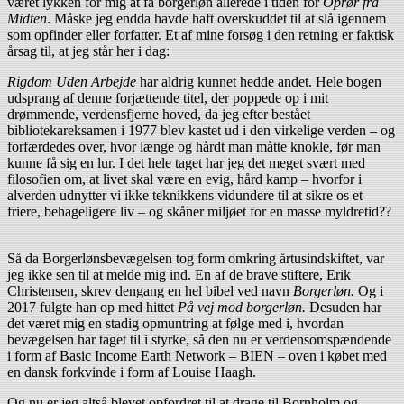
været lykken for mig at få borgerløn allerede i tiden for
Oprør fra
Midten
. Måske jeg endda havde haft overskuddet til at slå igennem
som opfinder eller forfatter. Et af mine forsøg i den retning er faktisk
årsag til, at jeg står her i dag:
Rigdom Uden Arbejde
har aldrig kunnet hedde andet. Hele bogen
udsprang af denne forjættende titel, der poppede op i mit
drømmende, verdensfjerne hoved, da jeg efter bestået
bibliotekareksamen i 1977 blev kastet ud i den virkelige verden – og
forfærdedes over, hvor længe og hårdt man måtte knokle, før man
kunne få sig en lur. I det hele taget har jeg det meget svært med
filosofien om, at livet skal være en evig, hård kamp – hvorfor i
alverden udnytter vi ikke teknikkens vidundere til at sikre os et
friere, behageligere liv – og skåner miljøet for en masse myldretid??
Så da Borgerlønsbevægelsen tog form omkring årtusindskiftet, var
jeg ikke sen til at melde mig ind. En af de brave stiftere, Erik
Christensen, skrev dengang en hel bibel ved navn
Borgerløn.
Og i
2017 fulgte han op med hittet
På vej mod borgerløn.
Desuden har
det været mig en stadig opmuntring at følge med i, hvordan
bevægelsen har taget til i styrke, så den nu er verdensomspændende
i form af Basic Income Earth Network – BIEN – oven i købet med
en dansk forkvinde i form af Louise Haagh.
Og nu er jeg altså blevet opfordret til at drage til Bornholm og