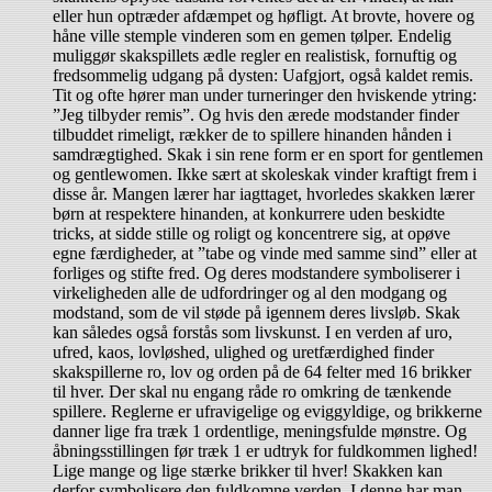
eller hun optræder afdæmpet og høfligt. At brovte, hovere og
håne ville stemple vinderen som en gemen tølper. Endelig
muliggør skakspillets ædle regler en realistisk, fornuftig og
fredsommelig udgang på dysten: Uafgjort, også kaldet remis.
Tit og ofte hører man under turneringer den hviskende ytring:
”Jeg tilbyder remis”. Og hvis den ærede modstander finder
tilbuddet rimeligt, rækker de to spillere hinanden hånden i
samdrægtighed. Skak i sin rene form er en sport for gentlemen
og gentlewomen. Ikke sært at skoleskak vinder kraftigt frem i
disse år. Mangen lærer har iagttaget, hvorledes skakken lærer
børn at respektere hinanden, at konkurrere uden beskidte
tricks, at sidde stille og roligt og koncentrere sig, at opøve
egne færdigheder, at ”tabe og vinde med samme sind” eller at
forliges og stifte fred. Og deres modstandere symboliserer i
virkeligheden alle de udfordringer og al den modgang og
modstand, som de vil støde på igennem deres livsløb. Skak
kan således også forstås som livskunst. I en verden af uro,
ufred, kaos, lovløshed, ulighed og uretfærdighed finder
skakspillerne ro, lov og orden på de 64 felter med 16 brikker
til hver. Der skal nu engang råde ro omkring de tænkende
spillere. Reglerne er ufravigelige og eviggyldige, og brikkerne
danner lige fra træk 1 ordentlige, meningsfulde mønstre. Og
åbningsstillingen før træk 1 er udtryk for fuldkommen lighed!
Lige mange og lige stærke brikker til hver! Skakken kan
derfor symbolisere den fuldkomne verden. I denne har man