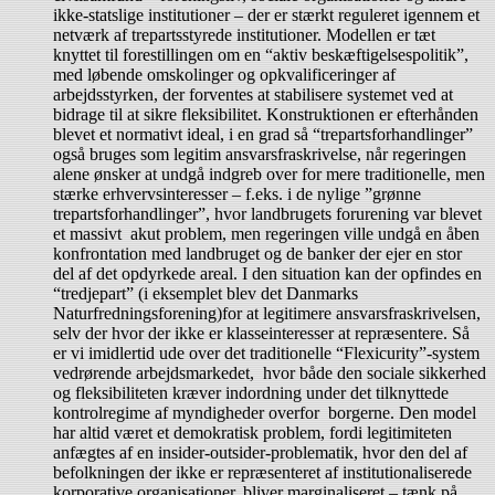
ikke-statslige institutioner – der er stærkt reguleret igennem et
netværk af trepartsstyrede institutioner. Modellen er tæt
knyttet til forestillingen om en “aktiv beskæftigelsespolitik”,
med løbende omskolinger og opkvalificeringer af
arbejdsstyrken, der forventes at stabilisere systemet ved at
bidrage til at sikre fleksibilitet. Konstruktionen er efterhånden
blevet et normativt ideal, i en grad så “trepartsforhandlinger”
også bruges som legitim ansvarsfraskrivelse, når regeringen
alene ønsker at undgå indgreb over for mere traditionelle, men
stærke erhvervsinteresser – f.eks. i de nylige ”grønne
trepartsforhandlinger”, hvor landbrugets forurening var blevet
et massivt akut problem, men regeringen ville undgå en åben
konfrontation med landbruget og de banker der ejer en stor
del af det opdyrkede areal. I den situation kan der opfindes en
“tredjepart” (i eksemplet blev det Danmarks
Naturfredningsforening)for at legitimere ansvarsfraskrivelsen,
selv der hvor der ikke er klasseinteresser at repræsentere. Så
er vi imidlertid ude over det traditionelle “Flexicurity”-system
vedrørende arbejdsmarkedet, hvor både den sociale sikkerhed
og fleksibiliteten kræver indordning under det tilknyttede
kontrolregime af myndigheder overfor borgerne. Den model
har altid været et demokratisk problem, fordi legitimiteten
anfægtes af en insider-outsider-problematik, hvor den del af
befolkningen der ikke er repræsenteret af institutionaliserede
korporative organisationer, bliver marginaliseret – tænk på