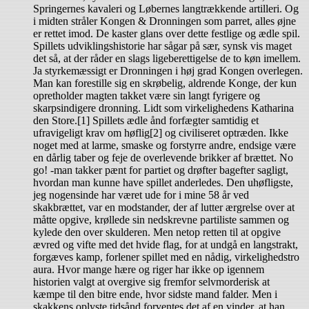
Springernes kavaleri og Løbernes langtrækkende artilleri. Og
i midten stråler Kongen & Dronningen som parret, alles øjne
er rettet imod. De kaster glans over dette festlige og ædle spil.
Spillets udviklingshistorie har sågar på sær, synsk vis maget
det så, at der råder en slags ligeberettigelse de to køn imellem.
Ja styrkemæssigt er Dronningen i høj grad Kongen overlegen.
Man kan forestille sig en skrøbelig, aldrende Konge, der kun
opretholder magten takket være sin langt fyrigere og
skarpsindigere dronning. Lidt som virkelighedens Katharina
den Store.[1] Spillets ædle ånd forfægter samtidig et
ufravigeligt krav om høflig[2] og civiliseret optræden. Ikke
noget med at larme, smaske og forstyrre andre, endsige være
en dårlig taber og feje de overlevende brikker af brættet. No
go! -man takker pænt for partiet og drøfter bagefter sagligt,
hvordan man kunne have spillet anderledes. Den uhøfligste,
jeg nogensinde har været ude for i mine 58 år ved
skakbrættet, var en modstander, der af lutter ærgrelse over at
måtte opgive, krøllede sin nedskrevne partiliste sammen og
kylede den over skulderen. Men netop retten til at opgive
ævred og vifte med det hvide flag, for at undgå en langstrakt,
forgæves kamp, forlener spillet med en nådig, virkelighedstro
aura. Hvor mange hære og riger har ikke op igennem
historien valgt at overgive sig fremfor selvmorderisk at
kæmpe til den bitre ende, hvor sidste mand falder. Men i
skakkens oplyste tidsånd forventes det af en vinder, at han