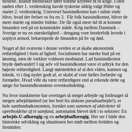
hestene. Blandt mennesker fører tomme krybber tit til krige. Uden
nøden efter 1. verdenskrig havde tyskerne aldrig valgt Hitler og
startet 2. verdenskrig. Universel basisindkomst kan i sidste ende
blive, hvad der frelser os fra en 3. Får folk basisindkomst, bliver de
mere mætte og mindre bidske. De får også mere tid til at komme
hinanden ved på en konstruktiv måde. Krig mellem Danmark –
Sverige er nu en utænkelighed – dengang vore broderfolk levede i
uoplyst armod, bekæmpede de hinanden på liv og død.
Noget af det sværeste i denne verden er at skabe økonomisk
retfærdighed i form af lighed. Socialismen har stærke bud på en
løsning, men de vækker voldsom modstand. Lad basisindkomst
bryde dødvandet! I sig selv vil basisindkomst være et udtryk for den
højeste retfærdighed. Langt størstedelen af al den viden, kunnen og
teknik, vi i dag nyder godt af, er skabt af vore fælles forfædre og
formødre. Hvad ville da være retfærdigere end at erkende dette og
sørge for basisindkomstens overskudsdeling.
Nu hvor maskinerne har overtaget så meget arbejde og forårsaget så
megen arbejdsløshed (se her bort fra alskens pseudoarbejde!), er
hele samfundsøkonomien, forstået som
summen af aktiviteter til
opretholdelse af et samfund
, automatisk blevet delt i to sektorer: En
arbejds-U-afhængig
og en
arbejdsafhængig
. Her ser I både den
historiske udvikling og situationen her midt mellem fortiden og
fremtiden: