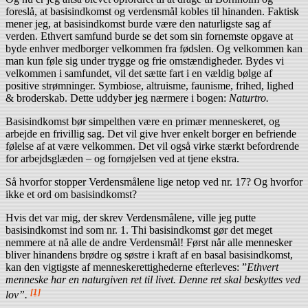
foreslå, at basisindkomst og verdensmål kobles til hinanden. Faktisk
mener jeg, at basisindkomst burde være den naturligste sag af
verden. Ethvert samfund burde se det som sin fornemste opgave at
byde enhver medborger velkommen fra fødslen. Og velkommen kan
man kun føle sig under trygge og frie omstændigheder. Bydes vi
velkommen i samfundet, vil det sætte fart i en vældig bølge af
positive strømninger. Symbiose, altruisme, faunisme, frihed, lighed
& broderskab. Dette uddyber jeg nærmere i bogen:
Naturtro.
Basisindkomst bør simpelthen være en primær menneskeret, og
arbejde en frivillig sag. Det vil give hver enkelt borger en befriende
følelse af at være velkommen. Det vil også virke stærkt befordrende
for arbejdsglæden – og fornøjelsen ved at tjene ekstra.
Så hvorfor stopper Verdensmålene lige netop ved nr. 17? Og hvorfor
ikke et ord om basisindkomst?
Hvis det var mig, der skrev Verdensmålene, ville jeg putte
basisindkomst ind som nr. 1. Thi basisindkomst gør det meget
nemmere at nå alle de andre Verdensmål! Først når alle mennesker
bliver hinandens brødre og søstre i kraft af en basal basisindkomst,
kan den vigtigste af menneskerettighederne efterleves: ”
Ethvert
menneske har en naturgiven ret til livet. Denne ret skal beskyttes ved
[1]
lov”.