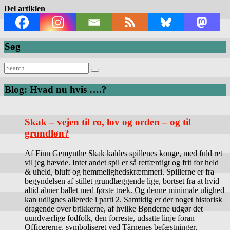
Del artiklen
Søg
Search
for:
Blog: Hvad nu hvis ….?
Skak – vejen til ro, lov og orden – og til
grundløn?
Af Finn Gemynthe Skak kaldes spillenes konge, med fuld ret
vil jeg hævde. Intet andet spil er så retfærdigt og frit for held
& uheld, bluff og hemmelighedskræmmeri. Spillerne er fra
begyndelsen af stillet grundlæggende lige, bortset fra at hvid
altid åbner ballet med første træk. Og denne minimale ulighed
kan udlignes allerede i parti 2. Samtidig er der noget historisk
dragende over brikkerne, af hvilke Bønderne udgør det
uundværlige fodfolk, den forreste, udsatte linje foran
Officererne, symboliseret ved Tårnenes befæstninger,