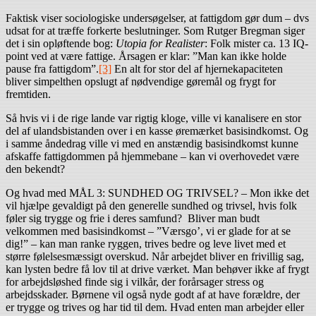
Faktisk viser sociologiske undersøgelser, at fattigdom gør dum – dvs
udsat for at træffe forkerte beslutninger. Som Rutger Bregman siger
det i sin opløftende bog:
Utopia for Realister
: Folk mister ca. 13 IQ-
point ved at være fattige. Årsagen er klar: ”Man kan ikke holde
pause fra fattigdom”.
[3]
En alt for stor del af hjernekapaciteten
bliver simpelthen opslugt af nødvendige gøremål og frygt for
fremtiden.
Så hvis vi i de rige lande var rigtig kloge, ville vi kanalisere en stor
del af ulandsbistanden over i en kasse øremærket basisindkomst. Og
i samme åndedrag ville vi med en anstændig basisindkomst kunne
afskaffe fattigdommen på hjemmebane – kan vi overhovedet være
den bekendt?
Og hvad med MÅL 3: SUNDHED OG TRIVSEL? – Mon ikke det
vil hjælpe gevaldigt på den generelle sundhed og trivsel, hvis folk
føler sig trygge og frie i deres samfund? Bliver man budt
velkommen med basisindkomst – ”Værsgo’, vi er glade for at se
dig!” – kan man ranke ryggen, trives bedre og leve livet med et
større følelsesmæssigt overskud. Når arbejdet bliver en frivillig sag,
kan lysten bedre få lov til at drive værket. Man behøver ikke af frygt
for arbejdsløshed finde sig i vilkår, der forårsager stress og
arbejdsskader. Børnene vil også nyde godt af at have forældre, der
er trygge og trives og har tid til dem. Hvad enten man arbejder eller