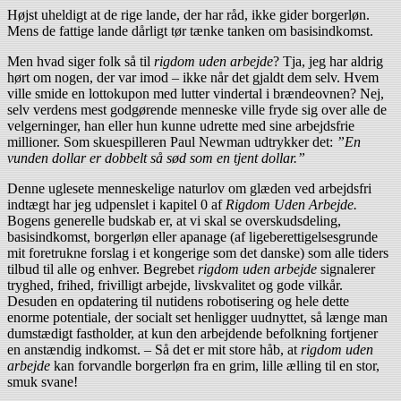
Højst uheldigt at de rige lande, der har råd, ikke gider borgerløn.
Mens de fattige lande dårligt tør tænke tanken om basisindkomst.
Men hvad siger folk så til
rigdom uden arbejde
? Tja, jeg har aldrig
hørt om nogen, der var imod – ikke når det gjaldt dem selv. Hvem
ville smide en lottokupon med lutter vindertal i brændeovnen? Nej,
selv verdens mest godgørende menneske ville fryde sig over alle de
velgerninger, han eller hun kunne udrette med sine arbejdsfrie
millioner. Som skuespilleren Paul Newman udtrykker det:
”En
vunden dollar er dobbelt så sød som en tjent dollar.”
Denne uglesete menneskelige naturlov om glæden ved arbejdsfri
indtægt har jeg udpenslet i kapitel 0 af
Rigdom Uden Arbejde.
Bogens generelle budskab er, at vi skal se overskudsdeling,
basisindkomst, borgerløn eller apanage (af ligeberettigelses­grunde
mit foretrukne forslag i et kongerige som det danske) som alle tiders
tilbud til alle og enhver. Begrebet
rigdom uden arbejde
signalerer
tryghed, frihed, frivilligt arbejde, livskvalitet og gode vilkår.
Desuden en opdatering til nutidens robotisering og hele dette
enorme potentiale, der socialt set henligger uudnyttet, så længe man
dumstædigt fastholder, at kun den arbejdende befolkning fortjener
en anstændig indkomst. – Så det er mit store håb, at
rigdom uden
arbejde
kan forvandle borgerløn fra en grim, lille ælling til en stor,
smuk svane!