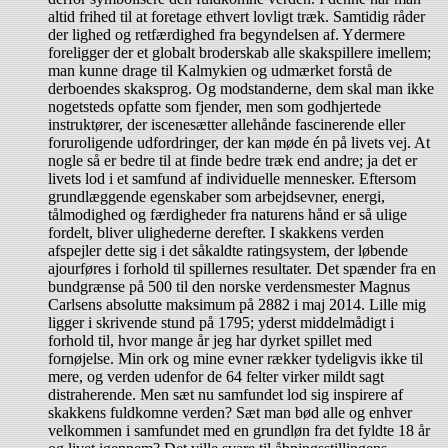
altid frihed til at foretage ethvert lovligt træk. Samtidig råder
der lighed og retfærdighed fra begyndelsen af. Ydermere
foreligger der et globalt broderskab alle skakspillere imellem;
man kunne drage til Kalmykien og udmærket forstå de
derboendes skaksprog. Og modstanderne, dem skal man ikke
nogetsteds opfatte som fjender, men som godhjertede
instruktører, der iscenesætter allehånde fascinerende eller
foruroligende udfordringer, der kan møde én på livets vej. At
nogle så er bedre til at finde bedre træk end andre; ja det er
livets lod i et samfund af individuelle mennesker. Eftersom
grundlæggende egenskaber som arbejdsevner, energi,
tålmodighed og færdigheder fra naturens hånd er så ulige
fordelt, bliver ulighederne derefter. I skakkens verden
afspejler dette sig i det såkaldte ratingsystem, der løbende
ajourføres i forhold til spillernes resultater. Det spænder fra en
bundgrænse på 500 til den norske verdensmester Magnus
Carlsens absolutte maksimum på 2882 i maj 2014. Lille mig
ligger i skrivende stund på 1795; yderst middelmådigt i
forhold til, hvor mange år jeg har dyrket spillet med
fornøjelse. Min ork og mine evner rækker tydeligvis ikke til
mere, og verden udenfor de 64 felter virker mildt sagt
distraherende. Men sæt nu samfundet lod sig inspirere af
skakkens fuldkomne verden? Sæt man bød alle og enhver
velkommen i samfundet med en grundløn fra det fyldte 18 år