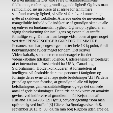
og livet igennem? Det ville svare til åbningsstillingens
fuldkomne, retfærdige, grundlæggende lighed! Og hvis man
samtidig lod sig inspirere til at sørge for langt mere
samfundsmæssig lighed, så ville vi for alvor kunne drage
nytte af skakkens forbillede. Allerede under de nuværende
mangelfulde forhold ville indførelse af grundløn skænke alle
og enhver en fundamental tryghed. Og netop tryghed er en
vigtig forudsætning for intelligens og evnen til at træffe
fornuftige valg. Det har man længe vidst, uden at gøre noget
ved det: ”PENGESORGER GØR DIG DUMMERE
Personer, som har pengesorger, mister hele 13 iq-point, fordi
bekymringerne fylder meget for dem. Det skriver
Videnskab.dk, som citerer en undersøgelse fra det
videnskabelige tidsskrift Science. Undersøgelsen er foretaget
af et internationalt forskerhold fra USA, Canada og
Storbritannien. Holdet konkluderer, at forringelsen af
intelligens vil fastholde de ramte personer i fattigdom og
forringe deres evne til at tage gode beslutninger”.[3] På dette
grundlag tør man forudse, at grundløn til alle vil højne
befolkningens gennemsnitsintelligens og øge det samlede
antal af gode beslutninger. Det turde da nok være en attraktiv
gevinst ved indførelse af grundløn! [1] Kejserinde af
Rusland 1762-1796. [2] Høflig betyder egentlig ‘som man
opfører sig ved hoffet’ [3] Citeret fra Søndagsavisen 6-8.
september 2013, p. 50, og fra min bog Rigdom uden arbejde.