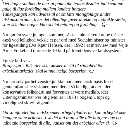
Det ligger snublende nær at putte alle boligsubsidier ind i samme
pulje til lige fordeling mellem landets borgere.
Tankegangen kan udvides til at omfatte mangfoldige andre
tilskudsområder, hvor det offentlige giver direkte og indirekte støtte,
som ikke har nogen klar social retning og fordeling…
🙂
Nu gør én svale jo ingen sommer, så statsministeren kunne måske
også ved lejlighed veksle et par ord med Socialminister og minister
for ligestilling Eva Kjær Hansen, der i 1992 i et interview med Vejle
Amts Folkeblad opridsede 10 bud på fremtidens velfærdssystem:
Første bud var:
Borgerløn – folk, der ikke ønsker at stå til rådighed for
arbejdsmarkedet, skal kunne vælge borgerløn.
🙂
Nu har selv partiet venstre jo ikke parlamentarisk basis for et
gennemføre sine visioner, men det er så heldigt, at der i det
konservative folkeparti må forventes at være medløb, idet
Udenrigsminister Per Stig Møller i 1973 i bogen: Utopi og
virkelighed skrev følgende:
Da samfundet har indskrænket arbejdspladserne, kan arbejdet ikke
længere være kriteriet. I stedet må man stille alle borgere lige og
udbetale borgerløn til alle, uanset om det arbejder eller ej.
🙂