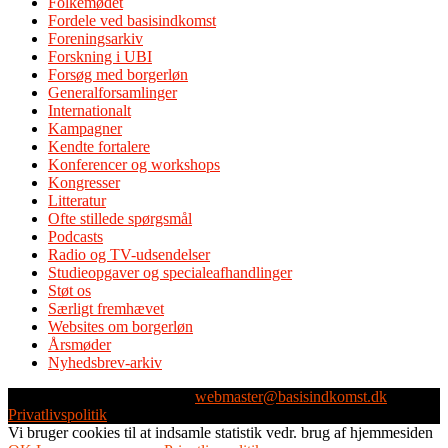
Folkemødet
Fordele ved basisindkomst
Foreningsarkiv
Forskning i UBI
Forsøg med borgerløn
Generalforsamlinger
Internationalt
Kampagner
Kendte fortalere
Konferencer og workshops
Kongresser
Litteratur
Ofte stillede spørgsmål
Podcasts
Radio og TV-udsendelser
Studieopgaver og specialeafhandlinger
Støt os
Særligt fremhævet
Websites om borgerløn
Årsmøder
Nyhedsbrev-arkiv
Webmaster: Michael Husen -
webmaster@basisindkomst.dk
-
Privatlivspolitik
Vi bruger cookies til at indsamle statistik vedr. brug af hjemmesiden