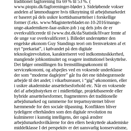
traditionel fagforening fra 69 % til 53 %. (
www.piopio.dk/fagforeninger-bløder ). Sideløbende vokser
andelen af lønmodtagere hvis tilknytning til arbejdsmarkedet
er baseret på dels usikre korttidsansættelser i forskellige
former (f.eks. www/Magisterterbladet-nr-10-2016/mange-
unge-akademikere-faar-usikre-job ) og dels jobs de er
overkvalificerede til (www.dst.dk/da/Statistik/Hvaer femte af
de unge var overkvalificeret ). Billedet understøtter den
engelske økonom Guy Standings teori om fremvæksten af et
nyt “prekariat”, i kølvandet på den digitale
teknologirevolution, karakteriseret ved indkomstusikkerhed,
manglende jobkontinuitet og svagere institutionel beskyttelse.
Det følger omstillingen fra fremstillingsøkonomi til
serviceøkonomi, og afspejles ved en voksende underklasse
der som “moderne daglejere” går fra det ene tidsbegrænsede
arbejde til det andet; i vikarbureauer, i “gig”-økonomien, eller
i usikre akademiske ansættelsesforhold etc. Når en voksende
del af arbejdsstyrken er i midlertidige, projektbaserede eller
hybride ansættelsesformer, fragmenteres det traditionelle
arbejdsmarked og rammerne for trepartssystemet bliver
hæmmende for den sociale tilpasning. Konflikten bliver
tydeligere efterhånden som den digitale revolution nu
kulminerer i kunstig intelligens, der også ændrer
arbejdsmarkedsvilkårene for den ellers beskyttede akademiske
middelklasse I det perspektiv er det uansvarlig konservatisme,