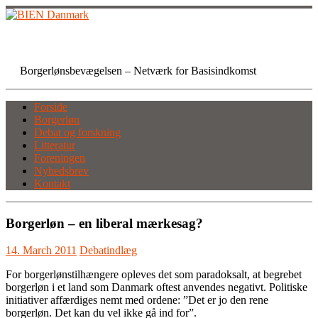
Skip
to
content
BIEN Danmark
Borgerlønsbevægelsen – Netværk for Basisindkomst
Forside
Borgerløn
Debat og forskning
Litteratur
Foreningen
Nyhedsbrev
Kontakt
Borgerløn – en liberal mærkesag?
14. March 2011
Debatindlæg
For borgerlønstilhængere opleves det som paradoksalt, at begrebet
borgerløn i et land som Danmark oftest anvendes negativt. Politiske
initiativer affærdiges nemt med ordene: ”Det er jo den rene
borgerløn. Det kan du vel ikke gå ind for”.