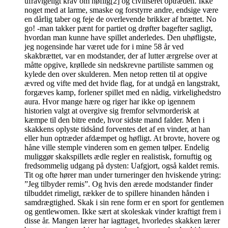
ufravigeligt krav om høflig[2] og civiliseret optræden. Ikke
noget med at larme, smaske og forstyrre andre, endsige være
en dårlig taber og feje de overlevende brikker af brættet. No
go! -man takker pænt for partiet og drøfter bagefter sagligt,
hvordan man kunne have spillet anderledes. Den uhøfligste,
jeg nogensinde har været ude for i mine 58 år ved
skakbrættet, var en modstander, der af lutter ærgrelse over at
måtte opgive, krøllede sin nedskrevne partiliste sammen og
kylede den over skulderen. Men netop retten til at opgive
ævred og vifte med det hvide flag, for at undgå en langstrakt,
forgæves kamp, forlener spillet med en nådig, virkelighedstro
aura. Hvor mange hære og riger har ikke op igennem
historien valgt at overgive sig fremfor selvmorderisk at
kæmpe til den bitre ende, hvor sidste mand falder. Men i
skakkens oplyste tidsånd forventes det af en vinder, at han
eller hun optræder afdæmpet og høfligt. At brovte, hovere og
håne ville stemple vinderen som en gemen tølper. Endelig
muliggør skakspillets ædle regler en realistisk, fornuftig og
fredsommelig udgang på dysten: Uafgjort, også kaldet remis.
Tit og ofte hører man under turneringer den hviskende ytring:
”Jeg tilbyder remis”. Og hvis den ærede modstander finder
tilbuddet rimeligt, rækker de to spillere hinanden hånden i
samdrægtighed. Skak i sin rene form er en sport for gentlemen
og gentlewomen. Ikke sært at skoleskak vinder kraftigt frem i
disse år. Mangen lærer har iagttaget, hvorledes skakken lærer