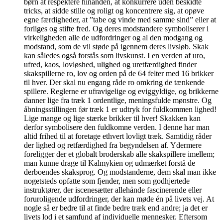
børn at respektere hinanden, at konkurrere uden beskidte
tricks, at sidde stille og roligt og koncentrere sig, at opøve
egne færdigheder, at ”tabe og vinde med samme sind” eller at
forliges og stifte fred. Og deres modstandere symboliserer i
virkeligheden alle de udfordringer og al den modgang og
modstand, som de vil støde på igennem deres livsløb. Skak
kan således også forstås som livskunst. I en verden af uro,
ufred, kaos, lovløshed, ulighed og uretfærdighed finder
skakspillerne ro, lov og orden på de 64 felter med 16 brikker
til hver. Der skal nu engang råde ro omkring de tænkende
spillere. Reglerne er ufravigelige og eviggyldige, og brikkerne
danner lige fra træk 1 ordentlige, meningsfulde mønstre. Og
åbningsstillingen før træk 1 er udtryk for fuldkommen lighed!
Lige mange og lige stærke brikker til hver! Skakken kan
derfor symbolisere den fuldkomne verden. I denne har man
altid frihed til at foretage ethvert lovligt træk. Samtidig råder
der lighed og retfærdighed fra begyndelsen af. Ydermere
foreligger der et globalt broderskab alle skakspillere imellem;
man kunne drage til Kalmykien og udmærket forstå de
derboendes skaksprog. Og modstanderne, dem skal man ikke
nogetsteds opfatte som fjender, men som godhjertede
instruktører, der iscenesætter allehånde fascinerende eller
foruroligende udfordringer, der kan møde én på livets vej. At
nogle så er bedre til at finde bedre træk end andre; ja det er
livets lod i et samfund af individuelle mennesker. Eftersom