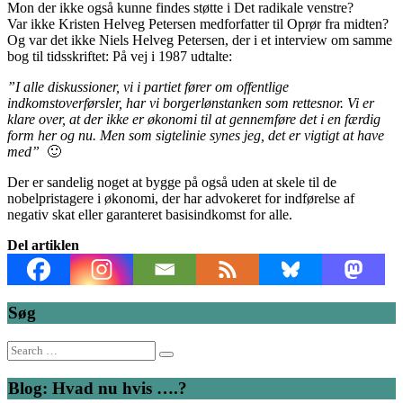
Mon der ikke også kunne findes støtte i Det radikale venstre?
Var ikke Kristen Helveg Petersen medforfatter til Oprør fra midten?
Og var det ikke Niels Helveg Petersen, der i et interview om samme
bog til tidsskriftet: På vej i 1987 udtalte:
”I alle diskussioner, vi i partiet fører om offentlige
indkomstoverførsler, har vi borgerlønstanken som rettesnor. Vi er
klare over, at der ikke er økonomi til at gennemføre det i en færdig
form her og nu. Men som sigtelinie synes jeg, det er vigtigt at have
med”
🙂
Der er sandelig noget at bygge på også uden at skele til de
nobelpristagere i økonomi, der har advokeret for indførelse af
negativ skat eller garanteret basisindkomst for alle.
Del artiklen
Søg
Search
for:
Blog: Hvad nu hvis ….?