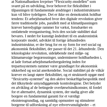
at Nationalbanken lovpriser “Flexicurity-modellen” som
svaret på en udvikling, hvor behovet for fleksibilitet i
tilpasningen til fundamentale ændringer i industristrukturen
kun vil blive tydeligere. Det er ikke en demokratisk holdbar
tendens: Et arbejdsmarked hvor den digitale revolution giver
færre traditionelle jobs, parallelt med at klimatilpasningen
kræver bæredygtige rammer for vækst, forudsætter en
omfattende reorganisering, hvis den sociale stabilitet skal
bevares. I stedet for kunstigt åndedræt til en anakronistisk
korporativ model, udviklet til forrige århundredes
industristruktur, er der brug for en ny form for reel social og
økonomisk fleksibilitet, der passer til det 21. århundrede. Den
teknologiske revolution, sideløbende med miljø- og
klimamæssige begrænsninger, underminerer holdbarheden i,
at lade fortsat arbejdsmarkedsregulering inden for
trepartssystemets rammer være grundlaget for økonomisk
sikkerhed og social anerkendelse. Social stabilitet på de vilkår
kræver en langt større fleksibilitet, og et strukturelt opgør med
“flexicurity-systemet” og den aktive beskæftigelsespolitik med
det tilknyttede umyndiggørende kontrolregime. Det betyder
en afvikling af de betingede overførselsindkomster, til fordel
for et alternativt, dynamisk system, der stadig giver alle
borgere en fundamental garanti for et værdigt
eksistensgrundlag, og samtidig opmuntrer og stimulerer
borgerne til udforskning af nye erhvervsmuligheder – et