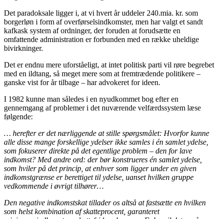
Det paradoksale ligger i, at vi hvert år uddeler 240.mia. kr. som
borgerløn i form af overførselsindkomster, men har valgt et sandt
kafkask system af ordninger, der foruden at forudsætte en
omfattende administration er forbunden med en række uheldige
bivirkninger.
Det er endnu mere uforståeligt, at intet politisk parti vil røre begrebet
med en ildtang, så meget mere som at fremtrædende politikere –
ganske vist for år tilbage – har advokeret for ideen.
I 1982 kunne man således i en nyudkommet bog efter en
gennemgang af problemer i det nuværende velfærdssystem læse
følgende:
… herefter er det nærliggende at stille spørgsmålet: Hvorfor kunne
alle disse mange forskellige ydelser ikke samles i én samlet ydelse,
som fokuserer direkte på det egentlige problem – den for lave
indkomst? Med andre ord: der bør konstrueres én samlet ydelse,
som hviler på det princip, at enhver som ligger under en given
indkomstgrænse er berettiget til ydelse, uanset hvilken gruppe
vedkommende i øvrigt tilhører…
Den negative indkomstskat tillader os altså at fastsætte en hvilken
som helst kombination af skatteprocent, garanteret