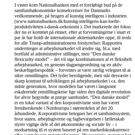
I vinter kom Nationalbanken med et foreløbigt bud på de
samfundsøkonomiske konsekvenser for Danmarks
vedkommende, på brugen af kunstig intelligens i industrien
(www.nationalbanken.dk/kunstig-intelligens-kan-loefte-
produktiviteten-i-dansk-oekonomi ). Det markerede det fokus
der nu er kommet på emnet, efter at forventningerne i snart et
par år har holdt de internationale aktiemarkeder oppe, til trods
for alle Trump-administrationens forstyrrelser. Rapporten
understreger at arbejdsmarkedet vil ændre sig, bl.a. med
bortfald af administrative stillinger, men “Den danske
flexicurity-model” – det vil sige kombinationen af et fleksibelt
arbejdsmarked, en generøs dagpengeordning og en aktiv
beskæftigelsespolitik – forventes at være særlig velegnet til at
sikre omstillingen. Det lyder beroligende, men står desværre i
skarp kontrast til udviklingen på arbejdsmarkedet i ca. den
sidste generation, hvor modellen har været i langsomt
eskalerende omstillingskrise lige siden den digitale revolution
for alvor begyndte at præge samfundet. “Den danske model”
er en lokal variant af den korporativisme som har været
fremherskende i Nordeuropa i størstedelen af det 20.
århundrede. Korporativisme betegner her et samfundssystem,
hvor staten, arbejdsgiverne og fagbevægelsen i fællesskab
styrer vigtige dele af det økonomiske og sociale liv – i
modsætning til et system baseret på ren markedskonkurrence