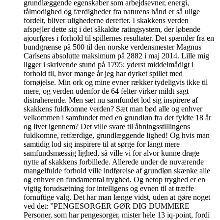
grundlæggende egenskaber som arbejdsevner, energi,
tålmodighed og færdigheder fra naturens hånd er så ulige
fordelt, bliver ulighederne derefter. I skakkens verden
afspejler dette sig i det såkaldte ratingsystem, der løbende
ajourføres i forhold til spillernes resultater. Det spænder fra en
bundgrænse på 500 til den norske verdensmester Magnus
Carlsens absolutte maksimum på 2882 i maj 2014. Lille mig
ligger i skrivende stund på 1795; yderst middelmådigt i
forhold til, hvor mange år jeg har dyrket spillet med
fornøjelse. Min ork og mine evner rækker tydeligvis ikke til
mere, og verden udenfor de 64 felter virker mildt sagt
distraherende. Men sæt nu samfundet lod sig inspirere af
skakkens fuldkomne verden? Sæt man bød alle og enhver
velkommen i samfundet med en grundløn fra det fyldte 18 år
og livet igennem? Det ville svare til åbningsstillingens
fuldkomne, retfærdige, grundlæggende lighed! Og hvis man
samtidig lod sig inspirere til at sørge for langt mere
samfundsmæssig lighed, så ville vi for alvor kunne drage
nytte af skakkens forbillede. Allerede under de nuværende
mangelfulde forhold ville indførelse af grundløn skænke alle
og enhver en fundamental tryghed. Og netop tryghed er en
vigtig forudsætning for intelligens og evnen til at træffe
fornuftige valg. Det har man længe vidst, uden at gøre noget
ved det: ”PENGESORGER GØR DIG DUMMERE
Personer, som har pengesorger, mister hele 13 iq-point, fordi