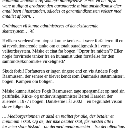
minimumsindkomst og skattefri bundgrænse. F.eks. vil det også
være muligt at graduere den garanterede minimumsindkomst efter
antal børn i husstanden, således at garantiindkomsten vokser med
antallet af børn…
Ordningen vil kunne administreres af det eksisterende
skattesystem…
🙂
Hvilken verdensfjern utopist kunne tænkes at være forfatteren til en
så revolutionerende tanke om et totalt paradigmeskift i vores
velfærdssystem. Måske et citat fra bogen ”Oprør fra midten”? Eller
nogle forvirrede tanker fra en humanist uden forståelse for den
samfundsøkonomiske virkelighed?
Skudt forbi! Forfatteren er ingen ringere end en vis Anders Fogh
Rasmussen, der senere er blevet kendt som Danmarks statsminister i
bogen: Kampen om boligen.
Måske kunne Anders Fogh Rasmussen tage spørgsmålet op med sin
partifælle, Kirke- og undervisingsminister Bertel Haarder, der
allerede i 1977 i bogen: Danskerne i år 2002 – en begrundet vision
skrev følgende:
… Medborgerlønnen er altså en realitet for alle, der betaler et
minimum i skat. Og de, der ikke betaler skat, får næsten alle i
forvejen store tilskud – og dermed medborgerløn – fra det offentlige.