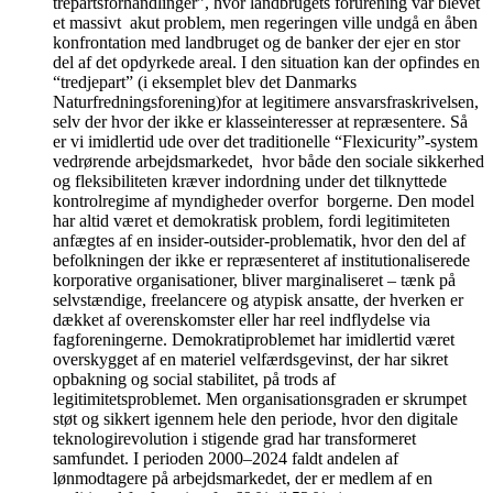
trepartsforhandlinger”, hvor landbrugets forurening var blevet
et massivt akut problem, men regeringen ville undgå en åben
konfrontation med landbruget og de banker der ejer en stor
del af det opdyrkede areal. I den situation kan der opfindes en
“tredjepart” (i eksemplet blev det Danmarks
Naturfredningsforening)for at legitimere ansvarsfraskrivelsen,
selv der hvor der ikke er klasseinteresser at repræsentere. Så
er vi imidlertid ude over det traditionelle “Flexicurity”-system
vedrørende arbejdsmarkedet, hvor både den sociale sikkerhed
og fleksibiliteten kræver indordning under det tilknyttede
kontrolregime af myndigheder overfor borgerne. Den model
har altid været et demokratisk problem, fordi legitimiteten
anfægtes af en insider-outsider-problematik, hvor den del af
befolkningen der ikke er repræsenteret af institutionaliserede
korporative organisationer, bliver marginaliseret – tænk på
selvstændige, freelancere og atypisk ansatte, der hverken er
dækket af overenskomster eller har reel indflydelse via
fagforeningerne. Demokratiproblemet har imidlertid været
overskygget af en materiel velfærdsgevinst, der har sikret
opbakning og social stabilitet, på trods af
legitimitetsproblemet. Men organisationsgraden er skrumpet
støt og sikkert igennem hele den periode, hvor den digitale
teknologirevolution i stigende grad har transformeret
samfundet. I perioden 2000–2024 faldt andelen af
lønmodtagere på arbejdsmarkedet, der er medlem af en