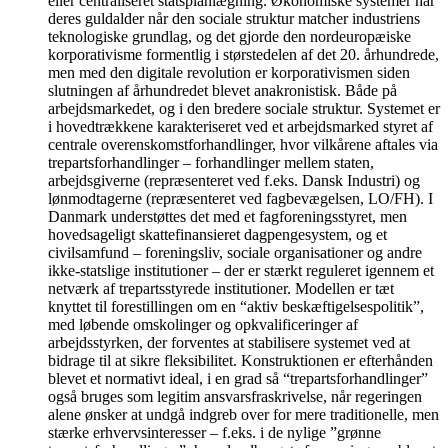
eller centraliseret statsplanlægning. Økonomiske systemer har
deres guldalder når den sociale struktur matcher industriens
teknologiske grundlag, og det gjorde den nordeuropæiske
korporativisme formentlig i størstedelen af det 20. århundrede,
men med den digitale revolution er korporativismen siden
slutningen af århundredet blevet anakronistisk. Både på
arbejdsmarkedet, og i den bredere sociale struktur. Systemet er
i hovedtrækkene karakteriseret ved et arbejdsmarked styret af
centrale overenskomstforhandlinger, hvor vilkårene aftales via
trepartsforhandlinger – forhandlinger mellem staten,
arbejdsgiverne (repræsenteret ved f.eks. Dansk Industri) og
lønmodtagerne (repræsenteret ved fagbevægelsen, LO/FH). I
Danmark understøttes det med et fagforeningsstyret, men
hovedsageligt skattefinansieret dagpengesystem, og et
civilsamfund – foreningsliv, sociale organisationer og andre
ikke-statslige institutioner – der er stærkt reguleret igennem et
netværk af trepartsstyrede institutioner. Modellen er tæt
knyttet til forestillingen om en “aktiv beskæftigelsespolitik”,
med løbende omskolinger og opkvalificeringer af
arbejdsstyrken, der forventes at stabilisere systemet ved at
bidrage til at sikre fleksibilitet. Konstruktionen er efterhånden
blevet et normativt ideal, i en grad så “trepartsforhandlinger”
også bruges som legitim ansvarsfraskrivelse, når regeringen
alene ønsker at undgå indgreb over for mere traditionelle, men
stærke erhvervsinteresser – f.eks. i de nylige ”grønne