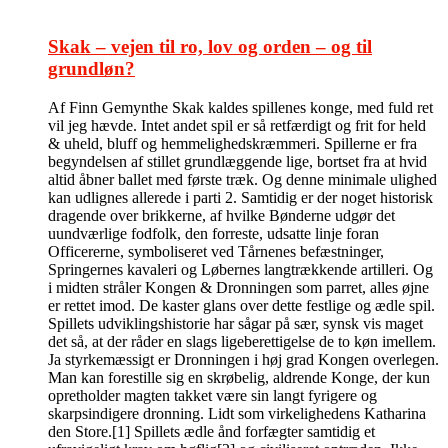
Skak – vejen til ro, lov og orden – og til
grundløn?
Af Finn Gemynthe Skak kaldes spillenes konge, med fuld ret
vil jeg hævde. Intet andet spil er så retfærdigt og frit for held
& uheld, bluff og hemmelighedskræmmeri. Spillerne er fra
begyndelsen af stillet grundlæggende lige, bortset fra at hvid
altid åbner ballet med første træk. Og denne minimale ulighed
kan udlignes allerede i parti 2. Samtidig er der noget historisk
dragende over brikkerne, af hvilke Bønderne udgør det
uundværlige fodfolk, den forreste, udsatte linje foran
Officererne, symboliseret ved Tårnenes befæstninger,
Springernes kavaleri og Løbernes langtrækkende artilleri. Og
i midten stråler Kongen & Dronningen som parret, alles øjne
er rettet imod. De kaster glans over dette festlige og ædle spil.
Spillets udviklingshistorie har sågar på sær, synsk vis maget
det så, at der råder en slags ligeberettigelse de to køn imellem.
Ja styrkemæssigt er Dronningen i høj grad Kongen overlegen.
Man kan forestille sig en skrøbelig, aldrende Konge, der kun
opretholder magten takket være sin langt fyrigere og
skarpsindigere dronning. Lidt som virkelighedens Katharina
den Store.[1] Spillets ædle ånd forfægter samtidig et