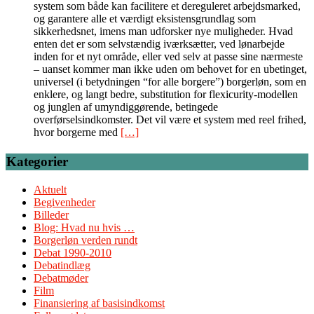
system som både kan facilitere et dereguleret arbejdsmarked,
og garantere alle et værdigt eksistensgrundlag som
sikkerhedsnet, imens man udforsker nye muligheder. Hvad
enten det er som selvstændig iværksætter, ved lønarbejde
inden for et nyt område, eller ved selv at passe sine nærmeste
– uanset kommer man ikke uden om behovet for en ubetinget,
universel (i betydningen “for alle borgere”) borgerløn, som en
enklere, og langt bedre, substitution for flexicurity-modellen
og junglen af umyndiggørende, betingede
overførselsindkomster. Det vil være et system med reel frihed,
hvor borgerne med
[…]
Kategorier
Aktuelt
Begivenheder
Billeder
Blog: Hvad nu hvis …
Borgerløn verden rundt
Debat 1990-2010
Debatindlæg
Debatmøder
Film
Finansiering af basisindkomst