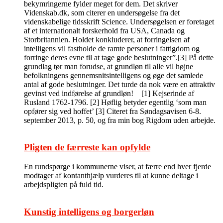
bekymringerne fylder meget for dem. Det skriver
Videnskab.dk, som citerer en undersøgelse fra det
videnskabelige tidsskrift Science. Undersøgelsen er foretaget
af et internationalt forskerhold fra USA, Canada og
Storbritannien. Holdet konkluderer, at forringelsen af
intelligens vil fastholde de ramte personer i fattigdom og
forringe deres evne til at tage gode beslutninger”.[3] På dette
grundlag tør man forudse, at grundløn til alle vil højne
befolkningens gennemsnitsintelligens og øge det samlede
antal af gode beslutninger. Det turde da nok være en attraktiv
gevinst ved indførelse af grundløn! [1] Kejserinde af
Rusland 1762-1796. [2] Høflig betyder egentlig ‘som man
opfører sig ved hoffet’ [3] Citeret fra Søndagsavisen 6-8.
september 2013, p. 50, og fra min bog Rigdom uden arbejde.
Pligten de færreste kan opfylde
En rundspørge i kommunerne viser, at færre end hver fjerde
modtager af kontanthjælp vurderes til at kunne deltage i
arbejdspligten på fuld tid.
Kunstig intelligens og borgerløn