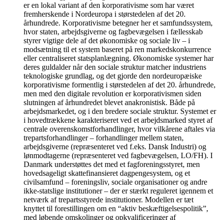
er en lokal variant af den korporativisme som har været
fremherskende i Nordeuropa i størstedelen af det 20.
århundrede. Korporativisme betegner her et samfundssystem,
hvor staten, arbejdsgiverne og fagbevægelsen i fællesskab
styrer vigtige dele af det økonomiske og sociale liv – i
modsætning til et system baseret på ren markedskonkurrence
eller centraliseret statsplanlægning. Økonomiske systemer har
deres guldalder når den sociale struktur matcher industriens
teknologiske grundlag, og det gjorde den nordeuropæiske
korporativisme formentlig i størstedelen af det 20. århundrede,
men med den digitale revolution er korporativismen siden
slutningen af århundredet blevet anakronistisk. Både på
arbejdsmarkedet, og i den bredere sociale struktur. Systemet er
i hovedtrækkene karakteriseret ved et arbejdsmarked styret af
centrale overenskomstforhandlinger, hvor vilkårene aftales via
trepartsforhandlinger – forhandlinger mellem staten,
arbejdsgiverne (repræsenteret ved f.eks. Dansk Industri) og
lønmodtagerne (repræsenteret ved fagbevægelsen, LO/FH). I
Danmark understøttes det med et fagforeningsstyret, men
hovedsageligt skattefinansieret dagpengesystem, og et
civilsamfund – foreningsliv, sociale organisationer og andre
ikke-statslige institutioner – der er stærkt reguleret igennem et
netværk af trepartsstyrede institutioner. Modellen er tæt
knyttet til forestillingen om en “aktiv beskæftigelsespolitik”,
med løbende omskolinger og opkvalificeringer af