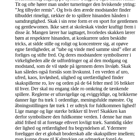
Tit og ofte hører man under turneringer den hviskende ytring:
”Jeg tilbyder remis”. Og hvis den ærede modstander finder
tilbuddet rimeligt, rækker de to spillere hinanden hånden i
samdrægtighed. Skak i sin rene form er en sport for gentlemen
og gentlewomen. Ikke sært at skoleskak vinder kraftigt frem i
disse år. Mangen lærer har iagttaget, hvorledes skakken lærer
børn at respektere hinanden, at konkurrere uden beskidte
tricks, at sidde stille og roligt og koncentrere sig, at opøve
egne færdigheder, at ”tabe og vinde med samme sind” eller at
forliges og stifte fred. Og deres modstandere symboliserer i
virkeligheden alle de udfordringer og al den modgang og
modstand, som de vil støde på igennem deres livsløb. Skak
kan således også forstås som livskunst. I en verden af uro,
ufred, kaos, lovløshed, ulighed og uretfærdighed finder
skakspillerne ro, lov og orden på de 64 felter med 16 brikker
til hver. Der skal nu engang råde ro omkring de tænkende
spillere. Reglerne er ufravigelige og eviggyldige, og brikkerne
danner lige fra træk 1 ordentlige, meningsfulde mønstre. Og
åbningsstillingen før træk 1 er udtryk for fuldkommen lighed!
Lige mange og lige stærke brikker til hver! Skakken kan
derfor symbolisere den fuldkomne verden. I denne har man
altid frihed til at foretage ethvert lovligt træk. Samtidig råder
der lighed og retfærdighed fra begyndelsen af. Ydermere
foreligger der et globalt broderskab alle skakspillere imellem;
man kunne drage til Kalmykien og udmærket forstå de