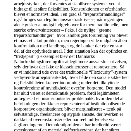
arbejdsstyrken, der forventes at stabilisere systemet ved at
bidrage til at sikre fleksibilitet. Konstruktionen er efterhånden
blevet et normativt ideal, i en grad så “trepartsforhandlinger”
også bruges som legitim ansvarsfraskrivelse, når regeringen
alene ønsker at undgå indgreb over for mere traditionelle, men
stærke erhvervsinteresser – f.eks. i de nylige ”grønne
trepartsforhandlinger”, hvor landbrugets forurening var blevet
et massivt akut problem, men regeringen ville undgå en åben
konfrontation med landbruget og de banker der ejer en stor
del af det opdyrkede areal. I den situation kan der opfindes en
“tredjepart” (i eksemplet blev det Danmarks
Naturfredningsforening)for at legitimere ansvarsfraskrivelsen,
selv der hvor der ikke er klasseinteresser at repræsentere. Så
er vi imidlertid ude over det traditionelle “Flexicurity”-system
vedrørende arbejdsmarkedet, hvor både den sociale sikkerhed
og fleksibiliteten kræver indordning under det tilknyttede
kontrolregime af myndigheder overfor borgerne. Den model
har altid været et demokratisk problem, fordi legitimiteten
anfægtes af en insider-outsider-problematik, hvor den del af
befolkningen der ikke er repræsenteret af institutionaliserede
korporative organisationer, bliver marginaliseret – tænk på
selvstændige, freelancere og atypisk ansatte, der hverken er
dækket af overenskomster eller har reel indflydelse via
fagforeningerne. Demokratiproblemet har imidlertid været
overskygget af en materiel velfærdsgevinst, der har sikret