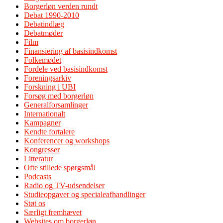
Borgerløn verden rundt
Debat 1990-2010
Debatindlæg
Debatmøder
Film
Finansiering af basisindkomst
Folkemødet
Fordele ved basisindkomst
Foreningsarkiv
Forskning i UBI
Forsøg med borgerløn
Generalforsamlinger
Internationalt
Kampagner
Kendte fortalere
Konferencer og workshops
Kongresser
Litteratur
Ofte stillede spørgsmål
Podcasts
Radio og TV-udsendelser
Studieopgaver og specialeafhandlinger
Støt os
Særligt fremhævet
Websites om borgerløn