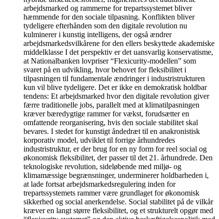
arbejdsmarked og rammerne for trepartssystemet bliver
hæmmende for den sociale tilpasning. Konflikten bliver
tydeligere efterhånden som den digitale revolution nu
kulminerer i kunstig intelligens, der også ændrer
arbejdsmarkedsvilkårene for den ellers beskyttede akademiske
middelklasse I det perspektiv er det uansvarlig konservatisme,
at Nationalbanken lovpriser “Flexicurity-modellen” som
svaret på en udvikling, hvor behovet for fleksibilitet i
tilpasningen til fundamentale ændringer i industristrukturen
kun vil blive tydeligere. Det er ikke en demokratisk holdbar
tendens: Et arbejdsmarked hvor den digitale revolution giver
færre traditionelle jobs, parallelt med at klimatilpasningen
kræver bæredygtige rammer for vækst, forudsætter en
omfattende reorganisering, hvis den sociale stabilitet skal
bevares. I stedet for kunstigt åndedræt til en anakronistisk
korporativ model, udviklet til forrige århundredes
industristruktur, er der brug for en ny form for reel social og
økonomisk fleksibilitet, der passer til det 21. århundrede. Den
teknologiske revolution, sideløbende med miljø- og
klimamæssige begrænsninger, underminerer holdbarheden i,
at lade fortsat arbejdsmarkedsregulering inden for
trepartssystemets rammer være grundlaget for økonomisk
sikkerhed og social anerkendelse. Social stabilitet på de vilkår
kræver en langt større fleksibilitet, og et strukturelt opgør med