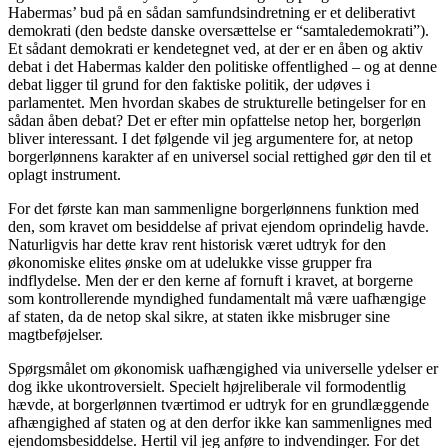
Habermas’ bud på en sådan samfundsindretning er et deliberativt
demokrati (den bedste danske oversættelse er “samtaledemokrati”).
Et sådant demokrati er kendetegnet ved, at der er en åben og aktiv
debat i det Habermas kalder den politiske offentlighed – og at denne
debat ligger til grund for den faktiske politik, der udøves i
parlamentet. Men hvordan skabes de strukturelle betingelser for en
sådan åben debat? Det er efter min opfattelse netop her, borgerløn
bliver interessant. I det følgende vil jeg argumentere for, at netop
borgerlønnens karakter af en universel social rettighed gør den til et
oplagt instrument.
For det første kan man sammenligne borgerlønnens funktion med
den, som kravet om besiddelse af privat ejendom oprindelig havde.
Naturligvis har dette krav rent historisk været udtryk for den
økonomiske elites ønske om at udelukke visse grupper fra
indflydelse. Men der er den kerne af fornuft i kravet, at borgerne
som kontrollerende myndighed fundamentalt må være uafhængige
af staten, da de netop skal sikre, at staten ikke misbruger sine
magtbeføjelser.
Spørgsmålet om økonomisk uafhængighed via universelle ydelser er
dog ikke ukontroversielt. Specielt højreliberale vil formodentlig
hævde, at borgerlønnen tværtimod er udtryk for en grundlæggende
afhængighed af staten og at den derfor ikke kan sammenlignes med
ejendomsbesiddelse. Hertil vil jeg anføre to indvendinger. For det