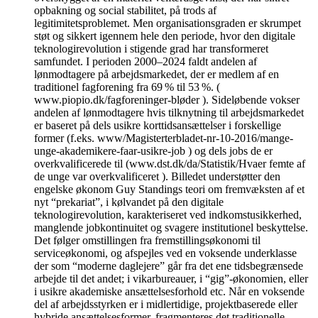
opbakning og social stabilitet, på trods af
legitimitetsproblemet. Men organisationsgraden er skrumpet
støt og sikkert igennem hele den periode, hvor den digitale
teknologirevolution i stigende grad har transformeret
samfundet. I perioden 2000–2024 faldt andelen af
lønmodtagere på arbejdsmarkedet, der er medlem af en
traditionel fagforening fra 69 % til 53 %. (
www.piopio.dk/fagforeninger-bløder ). Sideløbende vokser
andelen af lønmodtagere hvis tilknytning til arbejdsmarkedet
er baseret på dels usikre korttidsansættelser i forskellige
former (f.eks. www/Magisterterbladet-nr-10-2016/mange-
unge-akademikere-faar-usikre-job ) og dels jobs de er
overkvalificerede til (www.dst.dk/da/Statistik/Hvaer femte af
de unge var overkvalificeret ). Billedet understøtter den
engelske økonom Guy Standings teori om fremvæksten af et
nyt “prekariat”, i kølvandet på den digitale
teknologirevolution, karakteriseret ved indkomstusikkerhed,
manglende jobkontinuitet og svagere institutionel beskyttelse.
Det følger omstillingen fra fremstillingsøkonomi til
serviceøkonomi, og afspejles ved en voksende underklasse
der som “moderne daglejere” går fra det ene tidsbegrænsede
arbejde til det andet; i vikarbureauer, i “gig”-økonomien, eller
i usikre akademiske ansættelsesforhold etc. Når en voksende
del af arbejdsstyrken er i midlertidige, projektbaserede eller
hybride ansættelsesformer, fragmenteres det traditionelle