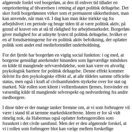
afgørende fordel ved borgerløn, at den til enhver tid tillader en
omprioritering af tilværelsen i retning af øget politisk deltagelse. Det
sker fordi borgerlønnen virker som et permanent sikkerhedsnet, man
kan anvende, når man vil. I dag kan man ikke trække sig fra
arbejdslivet i en periode og bruge tiden til at være politisk aktiv, på
grund af kravet om at stå til rådighed for arbejdsmarkedet. Borgerløn
giver mulighed for at udnytte lysten til politisk deltagelse, hvilket er
en af forudsætningerne for en politisk aktiv befolkning, der opfatter
politik som andet end medieformidlet underholdning.
For det fjerde har borgerløn en vigtig social funktion: i og med, at
borgerne gensidigt anerkender hinanden som ligeværdige mindskes
en kilde til manglende selvværdsfølelse, som kan være en alvorlig
psykologisk barriere for politisk deltagelse. Denne effekt kommer
delvist fra den psykologiske effekt af, at alle tildeles samme officielle
status, men også i kraft af civilsamfundets styrkelse over for stat og
marked. Når rollen som klient i velfærdsstaten fjernes, forsvinder en
væsentlig kilde til manglende selvrespekt og nedvurdering fra andre
medborgere.
I disse tider er der mange tanker fremme om, at vi som forbrugere vil
være i stand til at tæmme markedskræfterne. Ideen er for så vidt
rimelig nok, da Habermas også opfatter forbrugerrollen som
forankret i det civile samfund. Men der er den afgørende forskel, at
vi i rollen som forbrugere blot kan vælge mellem forskellige