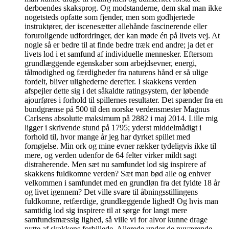
derboendes skaksprog. Og modstanderne, dem skal man ikke
nogetsteds opfatte som fjender, men som godhjertede
instruktører, der iscenesætter allehånde fascinerende eller
foruroligende udfordringer, der kan møde én på livets vej. At
nogle så er bedre til at finde bedre træk end andre; ja det er
livets lod i et samfund af individuelle mennesker. Eftersom
grundlæggende egenskaber som arbejdsevner, energi,
tålmodighed og færdigheder fra naturens hånd er så ulige
fordelt, bliver ulighederne derefter. I skakkens verden
afspejler dette sig i det såkaldte ratingsystem, der løbende
ajourføres i forhold til spillernes resultater. Det spænder fra en
bundgrænse på 500 til den norske verdensmester Magnus
Carlsens absolutte maksimum på 2882 i maj 2014. Lille mig
ligger i skrivende stund på 1795; yderst middelmådigt i
forhold til, hvor mange år jeg har dyrket spillet med
fornøjelse. Min ork og mine evner rækker tydeligvis ikke til
mere, og verden udenfor de 64 felter virker mildt sagt
distraherende. Men sæt nu samfundet lod sig inspirere af
skakkens fuldkomne verden? Sæt man bød alle og enhver
velkommen i samfundet med en grundløn fra det fyldte 18 år
og livet igennem? Det ville svare til åbningsstillingens
fuldkomne, retfærdige, grundlæggende lighed! Og hvis man
samtidig lod sig inspirere til at sørge for langt mere
samfundsmæssig lighed, så ville vi for alvor kunne drage
nytte af skakkens forbillede. Allerede under de nuværende