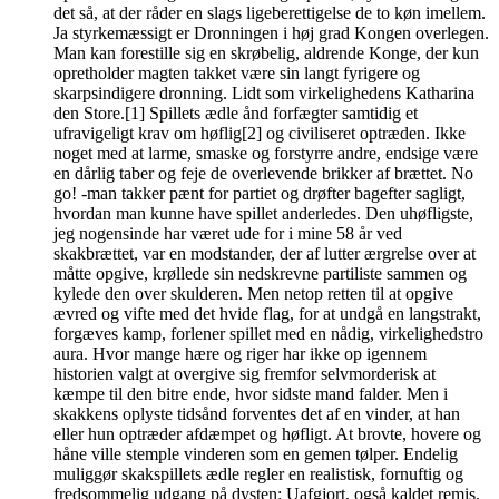
det så, at der råder en slags ligeberettigelse de to køn imellem.
Ja styrkemæssigt er Dronningen i høj grad Kongen overlegen.
Man kan forestille sig en skrøbelig, aldrende Konge, der kun
opretholder magten takket være sin langt fyrigere og
skarpsindigere dronning. Lidt som virkelighedens Katharina
den Store.[1] Spillets ædle ånd forfægter samtidig et
ufravigeligt krav om høflig[2] og civiliseret optræden. Ikke
noget med at larme, smaske og forstyrre andre, endsige være
en dårlig taber og feje de overlevende brikker af brættet. No
go! -man takker pænt for partiet og drøfter bagefter sagligt,
hvordan man kunne have spillet anderledes. Den uhøfligste,
jeg nogensinde har været ude for i mine 58 år ved
skakbrættet, var en modstander, der af lutter ærgrelse over at
måtte opgive, krøllede sin nedskrevne partiliste sammen og
kylede den over skulderen. Men netop retten til at opgive
ævred og vifte med det hvide flag, for at undgå en langstrakt,
forgæves kamp, forlener spillet med en nådig, virkelighedstro
aura. Hvor mange hære og riger har ikke op igennem
historien valgt at overgive sig fremfor selvmorderisk at
kæmpe til den bitre ende, hvor sidste mand falder. Men i
skakkens oplyste tidsånd forventes det af en vinder, at han
eller hun optræder afdæmpet og høfligt. At brovte, hovere og
håne ville stemple vinderen som en gemen tølper. Endelig
muliggør skakspillets ædle regler en realistisk, fornuftig og
fredsommelig udgang på dysten: Uafgjort, også kaldet remis.