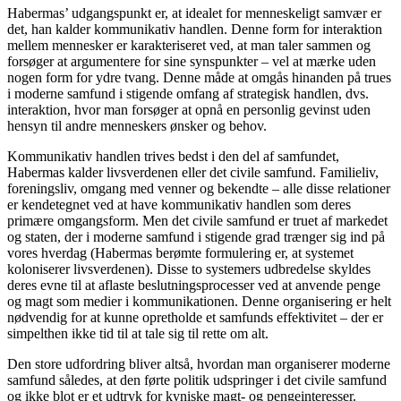
Habermas’ udgangspunkt er, at idealet for menneskeligt samvær er
det, han kalder kommunikativ handlen. Denne form for interaktion
mellem mennesker er karakteriseret ved, at man taler sammen og
forsøger at argumentere for sine synspunkter – vel at mærke uden
nogen form for ydre tvang. Denne måde at omgås hinanden på trues
i moderne samfund i stigende omfang af strategisk handlen, dvs.
interaktion, hvor man forsøger at opnå en personlig gevinst uden
hensyn til andre menneskers ønsker og behov.
Kommunikativ handlen trives bedst i den del af samfundet,
Habermas kalder livsverdenen eller det civile samfund. Familieliv,
foreningsliv, omgang med venner og bekendte – alle disse relationer
er kendetegnet ved at have kommunikativ handlen som deres
primære omgangsform. Men det civile samfund er truet af markedet
og staten, der i moderne samfund i stigende grad trænger sig ind på
vores hverdag (Habermas berømte formulering er, at systemet
koloniserer livsverdenen). Disse to systemers udbredelse skyldes
deres evne til at aflaste beslutningsprocesser ved at anvende penge
og magt som medier i kommunikationen. Denne organisering er helt
nødvendig for at kunne opretholde et samfunds effektivitet – der er
simpelthen ikke tid til at tale sig til rette om alt.
Den store udfordring bliver altså, hvordan man organiserer moderne
samfund således, at den førte politik udspringer i det civile samfund
og ikke blot er et udtryk for kyniske magt- og pengeinteresser.