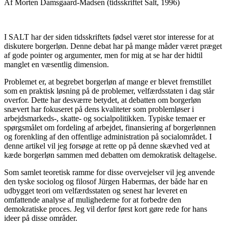
Af Morten Damsgaard-Madsen (tidsskriftet Salt, 1996)
I SALT har der siden tidsskriftets fødsel været stor interesse for at
diskutere borgerløn. Denne debat har på mange måder været præget
af gode pointer og argumenter, men for mig at se har der hidtil
manglet en væsentlig dimension.
Problemet er, at begrebet borgerløn af mange er blevet fremstillet
som en praktisk løsning på de problemer, velfærdsstaten i dag står
overfor. Dette har desværre betydet, at debatten om borgerløn
snævert har fokuseret på dens kvaliteter som problemløser i
arbejdsmarkeds-, skatte- og socialpolitikken. Typiske temaer er
spørgsmålet om fordeling af arbejdet, finansiering af borgerlønnen
og forenkling af den offentlige administration på socialområdet. I
denne artikel vil jeg forsøge at rette op på denne skævhed ved at
kæde borgerløn sammen med debatten om demokratisk deltagelse.
Som samlet teoretisk ramme for disse overvejelser vil jeg anvende
den tyske sociolog og filosof Jürgen Habermas, der både har en
udbygget teori om velfærdsstaten og senest har leveret en
omfattende analyse af mulighederne for at forbedre den
demokratiske proces. Jeg vil derfor først kort gøre rede for hans
ideer på disse områder.