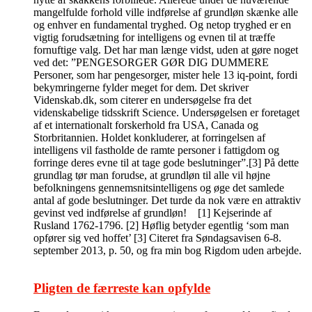
mangelfulde forhold ville indførelse af grundløn skænke alle
og enhver en fundamental tryghed. Og netop tryghed er en
vigtig forudsætning for intelligens og evnen til at træffe
fornuftige valg. Det har man længe vidst, uden at gøre noget
ved det: ”PENGESORGER GØR DIG DUMMERE
Personer, som har pengesorger, mister hele 13 iq-point, fordi
bekymringerne fylder meget for dem. Det skriver
Videnskab.dk, som citerer en undersøgelse fra det
videnskabelige tidsskrift Science. Undersøgelsen er foretaget
af et internationalt forskerhold fra USA, Canada og
Storbritannien. Holdet konkluderer, at forringelsen af
intelligens vil fastholde de ramte personer i fattigdom og
forringe deres evne til at tage gode beslutninger”.[3] På dette
grundlag tør man forudse, at grundløn til alle vil højne
befolkningens gennemsnitsintelligens og øge det samlede
antal af gode beslutninger. Det turde da nok være en attraktiv
gevinst ved indførelse af grundløn! [1] Kejserinde af
Rusland 1762-1796. [2] Høflig betyder egentlig ‘som man
opfører sig ved hoffet’ [3] Citeret fra Søndagsavisen 6-8.
september 2013, p. 50, og fra min bog Rigdom uden arbejde.
Pligten de færreste kan opfylde