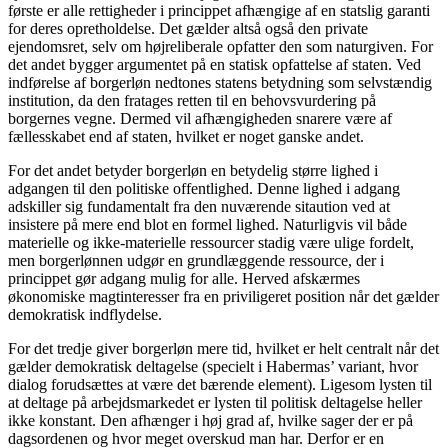
første er alle rettigheder i princippet afhængige af en statslig garanti
for deres opretholdelse. Det gælder altså også den private
ejendomsret, selv om højreliberale opfatter den som naturgiven. For
det andet bygger argumentet på en statisk opfattelse af staten. Ved
indførelse af borgerløn nedtones statens betydning som selvstændig
institution, da den fratages retten til en behovsvurdering på
borgernes vegne. Dermed vil afhængigheden snarere være af
fællesskabet end af staten, hvilket er noget ganske andet.
For det andet betyder borgerløn en betydelig større lighed i
adgangen til den politiske offentlighed. Denne lighed i adgang
adskiller sig fundamentalt fra den nuværende sitaution ved at
insistere på mere end blot en formel lighed. Naturligvis vil både
materielle og ikke-materielle ressourcer stadig være ulige fordelt,
men borgerlønnen udgør en grundlæggende ressource, der i
princippet gør adgang mulig for alle. Herved afskærmes
økonomiske magtinteresser fra en priviligeret position når det gælder
demokratisk indflydelse.
For det tredje giver borgerløn mere tid, hvilket er helt centralt når det
gælder demokratisk deltagelse (specielt i Habermas’ variant, hvor
dialog forudsættes at være det bærende element). Ligesom lysten til
at deltage på arbejdsmarkedet er lysten til politisk deltagelse heller
ikke konstant. Den afhænger i høj grad af, hvilke sager der er på
dagsordenen og hvor meget overskud man har. Derfor er en