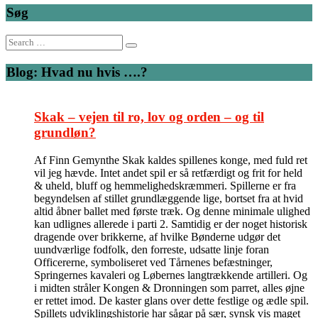
Søg
Search
for:
Blog: Hvad nu hvis ….?
Skak – vejen til ro, lov og orden – og til
grundløn?
Af Finn Gemynthe Skak kaldes spillenes konge, med fuld ret
vil jeg hævde. Intet andet spil er så retfærdigt og frit for held
& uheld, bluff og hemmelighedskræmmeri. Spillerne er fra
begyndelsen af stillet grundlæggende lige, bortset fra at hvid
altid åbner ballet med første træk. Og denne minimale ulighed
kan udlignes allerede i parti 2. Samtidig er der noget historisk
dragende over brikkerne, af hvilke Bønderne udgør det
uundværlige fodfolk, den forreste, udsatte linje foran
Officererne, symboliseret ved Tårnenes befæstninger,
Springernes kavaleri og Løbernes langtrækkende artilleri. Og
i midten stråler Kongen & Dronningen som parret, alles øjne
er rettet imod. De kaster glans over dette festlige og ædle spil.
Spillets udviklingshistorie har sågar på sær, synsk vis maget