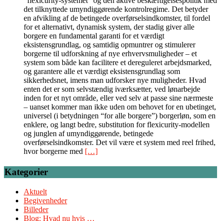
“flexicurity-systemet” og den aktive beskæftigelsespolitik med
det tilknyttede umyndiggørende kontrolregime. Det betyder
en afvikling af de betingede overførselsindkomster, til fordel
for et alternativt, dynamisk system, der stadig giver alle
borgere en fundamental garanti for et værdigt
eksistensgrundlag, og samtidig opmuntrer og stimulerer
borgerne til udforskning af nye erhvervsmuligheder – et
system som både kan facilitere et dereguleret arbejdsmarked,
og garantere alle et værdigt eksistensgrundlag som
sikkerhedsnet, imens man udforsker nye muligheder. Hvad
enten det er som selvstændig iværksætter, ved lønarbejde
inden for et nyt område, eller ved selv at passe sine nærmeste
– uanset kommer man ikke uden om behovet for en ubetinget,
universel (i betydningen “for alle borgere”) borgerløn, som en
enklere, og langt bedre, substitution for flexicurity-modellen
og junglen af umyndiggørende, betingede
overførselsindkomster. Det vil være et system med reel frihed,
hvor borgerne med
[…]
Kategorier
Aktuelt
Begivenheder
Billeder
Blog: Hvad nu hvis …