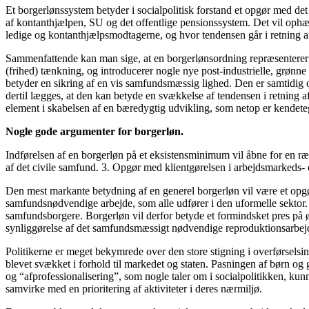
Et borgerlønssystem betyder i socialpolitisk forstand et opgør med det 
af kontanthjælpen, SU og det offentlige pensionssystem. Det vil ophæve
ledige og kontanthjælpsmodtagerne, og hvor tendensen går i retning af 
Sammenfattende kan man sige, at en borgerlønsordning repræsenterer en
(frihed) tænkning, og introducerer nogle nye post-industrielle, grønne
betyder en sikring af en vis samfundsmæssig lighed. Den er samtidig også
dertil lægges, at den kan betyde en svækkelse af tendensen i retning a
element i skabelsen af en bæredygtig udvikling, som netop er kendete
Nogle gode argumenter for borgerløn.
Indførelsen af en borgerløn på et eksistensminimum vil åbne for en r
af det civile samfund. 3. Opgør med klientgørelsen i arbejdsmarkeds- 
Den mest markante betydning af en generel borgerløn vil være et opgø
samfundsnødvendige arbejde, som alle udfører i den uformelle sektor. D
samfundsborgere. Borgerløn vil derfor betyde et formindsket pres på ø
synliggørelse af det samfundsmæssigt nødvendige reproduktionsarbejde i 
Politikerne er meget bekymrede over den store stigning i overførselsin
blevet svækket i forhold til markedet og staten. Pasningen af børn og 
og “afprofessionalisering”, som nogle taler om i socialpolitikken, kunn
samvirke med en prioritering af aktiviteter i deres nærmiljø.