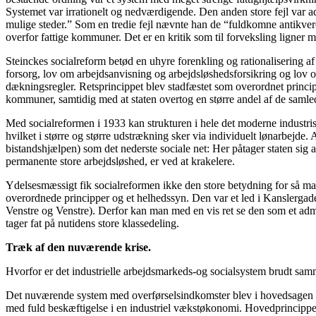
Systemet var irrationelt og nedværdigende. Den anden store fejl var admi
mulige steder.” Som en tredie fejl nævnte han de “fuldkomne antikvere
overfor fattige kommuner. Det er en kritik som til forveksling ligner m
Steinckes socialreform betød en uhyre forenkling og rationalisering af 
forsorg, lov om arbejdsanvisning og arbejdsløshedsforsikring og lov 
dækningsregler. Retsprincippet blev stadfæstet som overordnet princip
kommuner, samtidig med at staten overtog en større andel af de saml
Med socialreformen i 1933 kan strukturen i hele det moderne industri
hvilket i større og større udstrækning sker via individuelt lønarbejde
bistandshjælpen) som det nederste sociale net: Her påtager staten sig 
permanente store arbejdsløshed, er ved at krakelere.
Ydelsesmæssigt fik socialreformen ikke den store betydning for så ma
overordnede principper og et helhedssyn. Den var et led i Kanslergade
Venstre og Venstre). Derfor kan man med en vis ret se den som et admin
tager fat på nutidens store klassedeling.
Træk af den nuværende krise.
Hvorfor er det industrielle arbejdsmarkeds-og socialsystem brudt sam
Det nuværende system med overførselsindkomster blev i hovedsagen op
med fuld beskæftigelse i en industriel vækstøkonomi. Hovedprincippet 