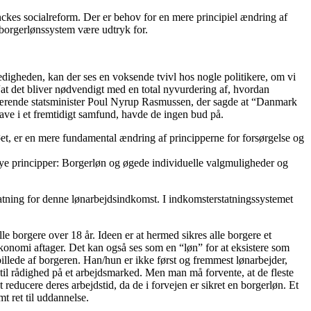
ckes socialreform. Der er behov for en mere principiel ændring af
t borgerlønssystem være udtryk for.
edigheden, kan der ses en voksende tvivl hos nogle politikere, om vi
at det bliver nødvendigt med en total nyvurdering af, hvordan
uværende statsminister Poul Nyrup Rasmussen, der sagde at “Danmark
have i et fremtidigt samfund, havde de ingen bud på.
jøet, er en mere fundamental ændring af principperne for forsørgelse og
 nye principper: Borgerløn og øgede individuelle valgmuligheder og
tning for denne lønarbejdsindkomst. I indkomsterstatningssystemet
e borgere over 18 år. Ideen er at hermed sikres alle borgere et
 økonomi aftager. Det kan også ses som en “løn” for at eksistere som
illede af borgeren. Han/hun er ikke først og fremmest lønarbejder,
il rådighed på et arbejdsmarked. Men man må forvente, at de fleste
 reducere deres arbejdstid, da de i forvejen er sikret en borgerløn. Et
t ret til uddannelse.