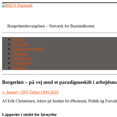
Skip
to
content
BIEN Danmark
Borgerlønsbevægelsen – Netværk for Basisindkomst
Forside
Borgerløn
Debat og forskning
Litteratur
Foreningen
Nyhedsbrev
Kontakt
Borgerløn – på vej mod et paradigmeskift i arbejdsma
1. January 1993
Debat 1990-2010
Af Erik Christensen, lektor på Institut for Økonomi, Politik og Forval
Lapperier i stedet for fornyelse