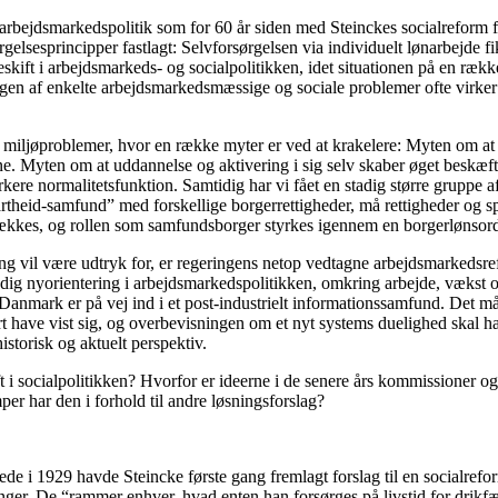
arbejdsmarkedspolitik som for 60 år siden med Steinckes socialreform fi
elsesprincipper fastlagt: Selvforsørgelsen via individuelt lønarbejde fi
eskift i arbejdsmarkeds- og socialpolitikken, idet situationen på en ræ
ngen af enkelte arbejdsmarkedsmæssige og sociale problemer ofte virker 
ende miljøproblemer, hvor en række myter er ved at krakelere: Myten om 
e. Myten om at uddannelse og aktivering i sig selv skaber øget beskæftig
ærkere normalitetsfunktion. Samtidig har vi fået en stadig større gruppe 
partheid-samfund” med forskellige borgerrettigheder, må rettigheder og 
svækkes, og rollen som samfundsborger styrkes igennem en borgerlønsor
ing vil være udtryk for, er regeringens netop vedtagne arbejdsmarkedsr
dig nyorientering i arbejdsmarkedspolitikken, omkring arbejde, vækst 
t Danmark er på vej ind i et post-industrielt informationssamfund. Det 
art have vist sig, og overbevisningen om et nyt systems duelighed skal 
istorisk og aktuelt perspektiv.
 i socialpolitikken? Hvorfor er ideerne i de senere års kommissioner og 
r har den i forhold til andre løsningsforslag?
de i 1929 havde Steincke første gang fremlagt forslag til en socialrefo
er. De “rammer enhver, hvad enten han forsørges på livstid for drikfældi