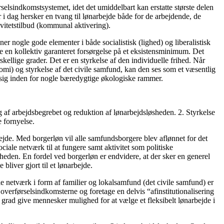
rselsindkomstsystemet, idet det umiddelbart kan erstatte største delen
 i dag hersker en tvang til lønarbejde både for de arbejdende, de
ivitetstilbud (kommunal aktivering).
 nogle gode elementer i både socialistisk (lighed) og liberalistisk
le en kollektiv garanteret forsørgelse på et eksistensminimum. Det
skellige grader. Det er en styrkelse af den individuelle frihed. Når
nomi) og styrkelse af det civile samfund, kan den ses som et væsentlig
 sig inden for nogle bæredygtige økologiske rammer.
 af arbejdsbegrebet og reduktion af lønarbejdsløsheden. 2. Styrkelse
 fornyelse.
jde. Med borgerløn vil alle samfundsborgere blev aflønnet for det
iale netværk til at fungere samt aktivitet som politiske
heden. En fordel ved borgerløn er endvidere, at der sker en generel
bliver gjort til et lønarbejde.
le netværk i form af familier og lokalsamfund (det civile samfund) er
overførselsindkomsterne og foretage en delvis “afinstitutionalisering
e grad give mennesker mulighed for at vælge et fleksibelt lønarbejde i