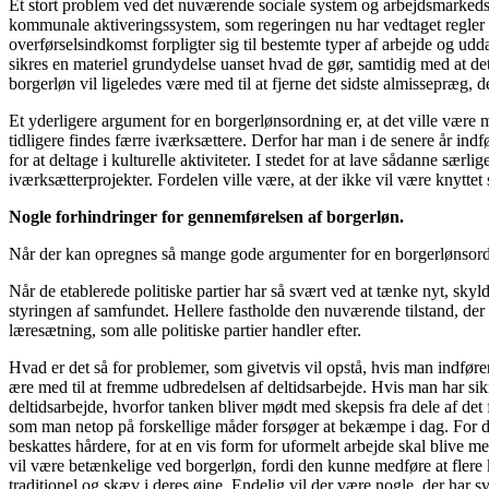
Et stort problem ved det nuværende sociale system og arbejdsmarkedssys
kommunale aktiveringssystem, som regeringen nu har vedtaget regler fo
overførselsindkomst forpligter sig til bestemte typer af arbejde og 
sikres en materiel grundydelse uanset hvad de gør, samtidig med at det 
borgerløn vil ligeledes være med til at fjerne det sidste almissepræg, 
Et yderligere argument for en borgerlønsordning er, at det ville være me
tidligere findes færre iværksættere. Derfor har man i de senere år ind
for at deltage i kulturelle aktiviteter. I stedet for at lave sådanne sær
iværksætterprojekter. Fordelen ville være, at der ikke vil være knyttet 
Nogle forhindringer for gennemførelsen af borgerløn.
Når der kan opregnes så mange gode argumenter for en borgerlønsordning
Når de etablerede politiske partier har så svært ved at tænke nyt, sky
styringen af samfundet. Hellere fastholde den nuværende tilstand, de
læresætning, som alle politiske partier handler efter.
Hvad er det så for problemer, som givetvis vil opstå, hvis man indføre
ære med til at fremme udbredelsen af deltidsarbejde. Hvis man har sikr
deltidsarbejde, hvorfor tanken bliver mødt med skepsis fra dele af det
som man netop på forskellige måder forsøger at bekæmpe i dag. For det 
beskattes hårdere, for at en vis form for uformelt arbejde skal blive me
vil være betænkelige ved borgerløn, fordi den kunne medføre at flere kv
traditionel og skæv i deres øjne. Endelig vil der være nogle, der har s