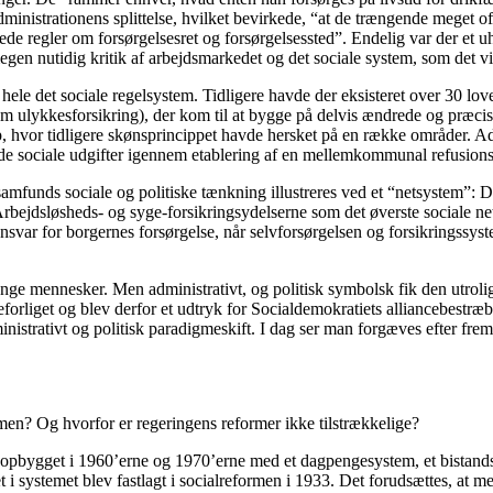
nistrationens splittelse, hvilket bevirkede, “at de trængende meget ofte 
de regler om forsørgelsesret og forsørgelsessted”. Endelig var der et 
egen nutidig kritik af arbejdsmarkedet og det sociale system, som det vi
hele det sociale regelsystem. Tidligere havde der eksisteret over 30 love
om ulykkesforsikring), der kom til at bygge på delvis ændrede og præci
, hvor tidligere skønsprincippet havde hersket på en række områder. Admi
ede sociale udgifter igennem etablering af en mellemkommunal refusion
samfunds sociale og politiske tænkning illustreres ved et “netsystem”: 
. Arbejdsløsheds- og syge-forsikringsydelserne som det øverste sociale n
ansvar for borgernes forsørgelse, når selvforsørgelsen og forsikringssy
nge mennesker. Men administrativt, og politisk symbolsk fik den utroli
forliget og blev derfor et udtryk for Socialdemokratiets alliancebestræ
istrativt og politisk paradigmeskift. I dag ser man forgæves efter frems
men? Og hvorfor er regeringens reformer ikke tilstrækkelige?
bygget i 1960’erne og 1970’erne med et dagpengesystem, et bistandssys
i systemet blev fastlagt i socialreformen i 1933. Det forudsættes, at 