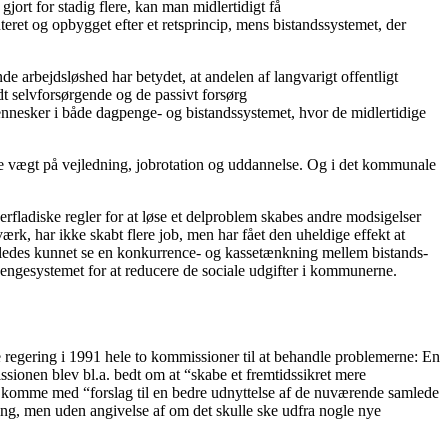
jort for stadig flere, kan man midlertidigt få
teret og opbygget efter et retsprincip, mens bistandssystemet, der
e arbejdsløshed har betydet, at andelen af langvarigt offentligt
dt selvforsørgende og de passivt forsørg
l mennesker i både dagpenge- og bistandssystemet, hvor de midlertidige
ørre vægt på vejledning, jobrotation og uddannelse. Og i det kommunale
rfladiske regler for at løse et delproblem skabes andre modsigelser
ærk, har ikke skabt flere job, men har fået den uheldige effekt at
geledes kunnet se en konkurrence- og kassetænkning mellem bistands-
engesystemet for at reducere de sociale udgifter i kommunerne.
ge regering i 1991 hele to kommissioner til at behandle problemerne: En
ionen blev bl.a. bedt om at “skabe et fremtidssikret mere
 komme med “forslag til en bedre udnyttelse af de nuværende samlede
ing, men uden angivelse af om det skulle ske udfra nogle nye