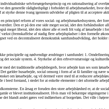
individualistiske selvforsørgelsesprincip og en rationalisering af overfø
 den generelle rådighedspligt i forholdet til arbejdsmarkedet, hvor der
at styrke denne tvang igennem udvidelse af pligten til at acceptere akt
 principiel reform af vores social- og arbejdsmarkedssystem, der forener
 værdier. Den er på den ene side meget social, idet den forhåndssikre al
 meget liberal, idet den sikrer alle et reelt frit valg af lønarbejde i for
f vækst (fremskaffelse af stadig flere arbejdspladser i den formelle øko
gnet ved en decentraliseret demokratisk samfundsudvikling, der holder
ække principielle og nødvendige ændringer i samfundet: 1. Omdefinering
og det sociale system. 4. Styrkelse af den erhvervsmæssige og kulturelle
r med det traditionelle arbejdsbegreb, hvor arbejde kun ses som lønarbe
et gælder husarbejde, social omsorg i form af at få familier og nære soc
nsket om lønarbejde, og vil dermed være med til at reducere arbejdsløs
bred forstand, i stedet for at enkelte elementer i det uformelle arbejde 
dkomsterne. En årsag er foruden den store arbejdsløshed er, at de socia
gamle er blevet institutionaliseret. Hvis man vil bekæmpe stigningerne i 
e det blandt andet gøres ved indførelsen af borgerløn. Det ville i højer