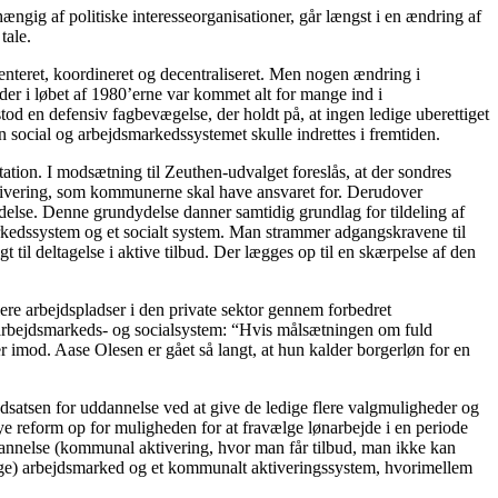
gig af politiske interesseorganisationer, går længst i en ændring af
tale.
enteret, koordineret og decentraliseret. Men nogen ændring i
er i løbet af 1980’erne var kommet alt for mange ind i
d en defensiv fagbevægelse, der holdt på, at ingen ledige uberettiget
social og arbejdsmarkedssystemet skulle indrettes i fremtiden.
ation. I modsætning til Zeuthen-udvalget foreslås, at der sondres
aktivering, som kommunerne skal have ansvaret for. Derudover
else. Denne grundydelse danner samtidig grundlag for tildeling af
markedssystem og et socialt system. Man strammer adgangskravene til
il deltagelse i aktive tilbud. Der lægges op til en skærpelse af den
flere arbejdspladser i den private sektor gennem forbedret
rbejdsmarkeds- og socialsystem: “Hvis målsætningen om fuld
er imod. Aase Olesen er gået så langt, at hun kalder borgerløn for en
dsatsen for uddannelse ved at give de ledige flere valgmuligheder og
nye reform op for muligheden for at fravælge lønarbejde i en periode
ddannelse (kommunal aktivering, hvor man får tilbud, man ikke kan
ntlige) arbejdsmarked og et kommunalt aktiveringssystem, hvorimellem