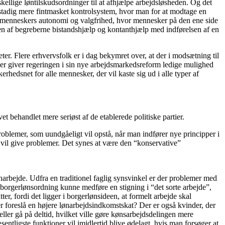
kellige løntilskudsordninger til at afhjælpe arbejdsløsheden. Og det
 stadig mere fintmasket kontrolsystem, hvor man for at modtage en
på menneskers autonomi og valgfrihed, hvor mennesker på den ene side
elsen af begreberne bistandshjælp og kontanthjælp med indførelsen af en
teter. Flere erhvervsfolk er i dag bekymret over, at der i modsætning til
åder giver regeringen i sin nye arbejdsmarkedsreform ledige mulighed
erhedsnet for alle mennesker, der vil kaste sig ud i alle typer af
 behandlet mere seriøst af de etablerede politiske partier.
problemer, som uundgåeligt vil opstå, når man indfører nye principper i
 vil give problemer. Det synes at være den “konservative”
ønarbejde. Udfra en traditionel faglig synsvinkel er der problemer med
n borgerlønsordning kunne medføre en stigning i “det sorte arbejde”,
, fordi det ligger i borgerlønsideen, at formelt arbejde skal
tider foreslå en højere lønarbejdsindkomstskat? Der er også kvinder, der
eller gå på deltid, hvilket ville gøre kønsarbejdsdelingen mere
sentligste funktioner vil imidlertid blive ødelagt, hvis man forsøger at