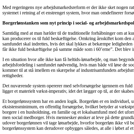
Med regeringens nye arbejdsmarkedsreform er der ikke sket nogen rati
systemet i retning af et enstrenget system, hvor man omdefinerer forsø
Borgerlønstanken som nyt princip i social- og arbejdsmarkedspol
Samtidig med at man hælder til de traditionelle forhåbninger om at ku
kan producerer os til fuld beskæftigelse. Omkring årsskiftet kom den
samfundet skal indrettes, hvis det skal lykkes at bekæmpe ledighede
får ikke fuld beskæftigelse på samme måde som i 60’erne”. Det blev im
I en situation hvor alle ikke kan få heltids-lønarbejde, og man begynde
arbejdsfordeling i samfundet nødvendig, hvis man både vil løse de soc
kommer til at stå imellem en skærpelse af industrisamfundets arbejdsm
rettigheder.
Det nuværende system opererer med selvforsørgelse igennem en fuld 
ligger et materielt vækst-imperativ, idet det lægger op til, at der skab
Et borgerlønssystem har en anden logik. Borgerløn er en individuel, un
eksistensminimum, en offentlig forsørgelse, hvilket betyder at vækstpre
borgere i en husholdning, en familie og et lokalsamfund med det uform
men social medborger. Hvis mennesker ønsker at leve på dette grundla
udover borgerlønnen vil tage lønarbejde, hvorfor borgerløn ikke vil bet
borgerlønssystem kan derudover opbygges således, at alle i løbet af et