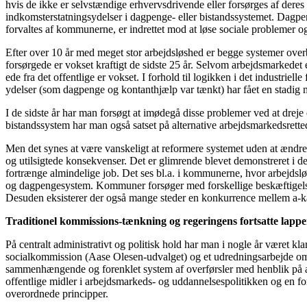
hvis de ikke er selvstændige erhvervsdrivende eller forsørges af deres 
indkomsterstatningsydelser i dagpenge- eller bistandssystemet. Dagpenge
forvaltes af kommunerne, er indrettet mod at løse sociale problemer o
Efter over 10 år med meget stor arbejdsløshed er begge systemer overb
forsørgede er vokset kraftigt de sidste 25 år. Selvom arbejdsmarkedet 
ede fra det offentlige er vokset. I forhold til logikken i det industri
ydelser (som dagpenge og kontanthjælp var tænkt) har fået en stadig m
I de sidste år har man forsøgt at imødegå disse problemer ved at drej
bistandssystem har man også satset på alternative arbejdsmarkedsrettede
Men det synes at være vanskeligt at reformere systemet uden at ændre 
og utilsigtede konsekvenser. Det er glimrende blevet demonstreret i de 
fortrænge almindelige job. Det ses bl.a. i kommunerne, hvor arbejdsl
og dagpengesystem. Kommuner forsøger med forskellige beskæftigelses-
Desuden eksisterer der også mange steder en konkurrence mellem a-ka
Traditionel kommissions-tænkning og regeringens fortsatte lapper
På centralt administrativt og politisk hold har man i nogle år været k
socialkommission (Aase Olesen-udvalget) og et udredningsarbejde om 
sammenhængende og forenklet system af overførsler med henblik på a
offentlige midler i arbejdsmarkeds- og uddannelsespolitikken og en f
overordnede principper.