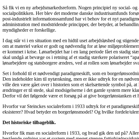
Så fik vi en ny arbejdsmarkedsreform. Nogen principiel ny social- og 
socialpolitikken. Her blev det moderne danske industrisamfunds forsørg
post-industrielt informationssamfund har vi behov for et nyt paradigm
administration med modstridende principper, der betyder, at behandli
myndigheder er forskellige.
I dag står vi i en situation med en hidtil uset arbejdsløshed og stig
om at materiel vækst er godt og nødvendig for at løse miljøproblemern
er kommet i krise. Lønarbejdet har i en lang periode fået en stadig st
skal undgå at bevæge os i retning af et stadig stærkere polariseret “a
lønarbejdere og statsborgere ændres, ved at rollen som lønarbejder 
Set i forhold til et nødvendigt paradigmeskift, som en borgerlønsordn
Den indeholder kim til nytænkning, men er ikke udtryk for en nødven
ville den være gået over i historien som et skelsættende symbol på, a
ændringer er til stede, skal modsigelserne i det gamle system mere kl
Derfor vil det følgende være et forsøg på at give borgerlønstanken et h
Hvorfor var Steinckes socialreform i 1933 udtryk for et paradigmeskift
eksisterer? Hvad betyder en borgerlønsmodel? Og hvilke fordele/ulempe
Det historiske tilbageblik.
Hvorfor fik man en socialreform i 1933, og hvad gik den ud på? Allere
bestående ordning var et system med meget strenge fattighjælpsvirkning