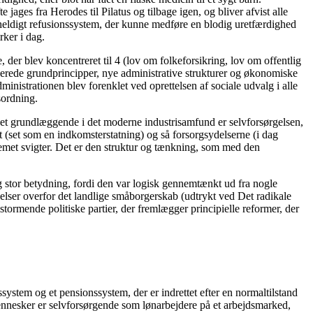
jages fra Herodes til Pilatus og tilbage igen, og bliver afvist alle
uheldigt refusionssystem, der kunne medføre en blodig uretfærdighed
rker i dag.
, der blev koncentreret til 4 (lov om folkeforsikring, lov om offentlig
serede grundprincipper, nye administrative strukturer og økonomiske
nistrationen blev forenklet ved oprettelsen af sociale udvalg i alle
sordning.
Det grundlæggende i det moderne industrisamfund er selvforsørgelsen,
et (set som en indkomsterstatning) og så forsorgsydelserne (i dag
stemet svigter. Det er den struktur og tænkning, som med den
g stor betydning, fordi den var logisk gennemtænkt ud fra nogle
belser overfor det landlige småborgerskab (udtrykt ved Det radikale
tormende politiske partier, der fremlægger principielle reformer, der
tem og et pensionssystem, der er indrettet efter en normaltilstand
mennesker er selvforsørgende som lønarbejdere på et arbejdsmarked,