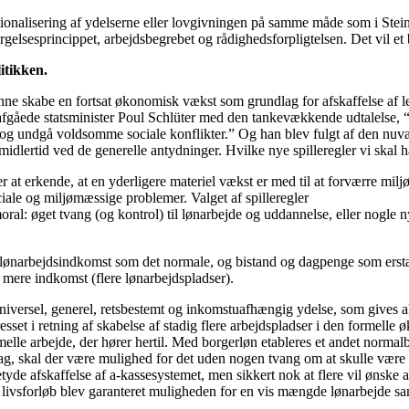
onalisering af ydelserne eller lovgivningen på samme måde som i Stein
rgelsesprincippet, arbejdsbegrebet og rådighedsforpligtelsen. Det vil e
itikken.
nne skabe en fortsat økonomisk vækst som grundlag for afskaffelse af l
 afgåede statsminister Poul Schlüter med den tankevækkende udtalelse, “
n og undgå voldsomme sociale konflikter.” Og han blev fulgt af den n
idlertid ved de generelle antydninger. Hvilke nye spilleregler vi skal 
r at erkende, at en yderligere materiel vækst er med til at forværre mil
iale og miljømæssige problemer. Valget af spilleregler
oral: øget tvang (og kontrol) til lønarbejde og uddannelse, eller nogle
lønarbejdsindkomst som det normale, og bistand og dagpenge som ersta
es mere indkomst (flere lønarbejdspladser).
iversel, generel, retsbestemt og inkomstuafhængig ydelse, som gives all
sset i retning af skabelse af stadig flere arbejdspladser i den formelle
elle arbejde, der hører hertil. Med borgerløn etableres et andet normalb
g, skal der være mulighed for det uden nogen tvang om at skulle være t
yde afskaffelse af a-kassesystemet, men sikkert nok at flere vil ønske at
 livsforløb blev garanteret muligheden for en vis mængde lønarbejde sam