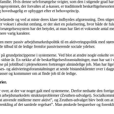
familie. Hvis denne selvforsørgelse svigter, som den i stigende grad har g
systemet, der forvaltes af a-kasser, er traditionelt beskæftigelsesorien
g hovedsagelig er opbygget efter et behovsprincip.
elastede og ved at miste deres klare indbyrdes afgrænsning. Den stigend
er vokset i absolut omfang, er der sket en polarisering, hvor både de ful
elle forsørgelsessystem har det betydet, at man har fået et voksende anta
ere varig karakter.
e en mere passiv arbejdsmarkedspolitik til en aktiveringspolitik med st
 tilbud til de ledige fremfor passiviserende sociale ydelser.
på grundprincipperne i systemerne. Ved blot at ændre nogle enkelte ove
sidste år. En række af de beskæftigelsesforanstaltninger, man har sat i v
øse på jobtilbud i plejesektoren fortrænger almindelige job. Man har li
 og aktivieringsforanstaltninger at sende bistandsklienter over i dagp
sser og kommuner om at finde job til de ledige.
ier.
lar over, at der var noget galt med systemerne. Derfor nedsatte den forri
arbejdsmarkedets strukturproblemer (Zeuthen-udvalget). Socialkommiss
t anvende midlerne mere aktivt”, og Zeuthen-udvalget blev bedt om at
orenkling af det samlede regelsæt”. Man ønskede besparelser og forenkl