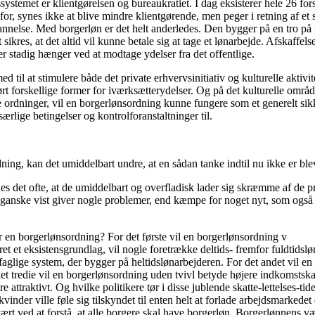
temet er klientgørelsen og bureaukratiet. I dag eksisterer hele 26 fors
r, synes ikke at blive mindre klientgørende, men peger i retning af et
uddannelse. Med borgerløn er det helt anderledes. Den bygger på en tro 
sikres, at det altid vil kunne betale sig at tage et lønarbejde. Afskaff
der stadig hænger ved at modtage ydelser fra det offentlige.
d til at stimulere både det private erhvervsinitiativ og kulturelle aktivi
ført forskellige former for iværksætterydelser. Og på det kulturelle omr
lige ordninger, vil en borgerlønsordning kunne fungere som et generelt sikk
særlige betingelser og kontrolforanstaltninger til.
, kan det umiddelbart undre, at en sådan tanke indtil nu ikke er blevet
ldes det ofte, at de umiddelbart og overfladisk lader sig skræmme af de 
r ganske vist giver nogle problemer, end kæmpe for noget nyt, som også
r en borgerlønsordning? For det første vil en borgerlønsordning v
et et eksistensgrundlag, vil nogle foretrække deltids- fremfor fuldtidsl
 faglige system, der bygger på heltidslønarbejderen. For det andet vil e
tredie vil en borgerlønsordning uden tvivl betyde højere indkomstskatter
re attraktivt. Og hvilke politikere tør i disse jublende skatte-lettelses-
inder ville føle sig tilskyndet til enten helt at forlade arbejdsmarkedet 
vært ved at forstå, at alle borgere skal have borgerløn. Borgerlønnens væ