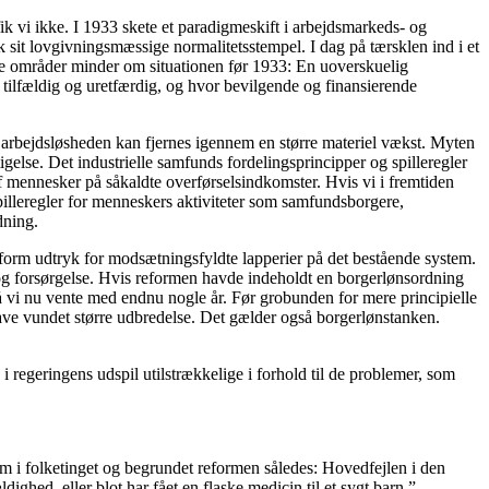
k vi ikke. I 1933 skete et paradigmeskift i arbejdsmarkeds- og
k sit lovgivningsmæssige normalitetsstempel. I dag på tærsklen ind i et
kke områder minder om situationen før 1933: En uoverskuelig
tilfældig og uretfærdig, og hvor bevilgende og finansierende
at arbejdsløsheden kan fjernes igennem en større materiel vækst. Myten
else. Det industrielle samfunds fordelingsprincipper og spilleregler
af mennesker på såkaldte overførselsindkomster. Hvis vi i fremtiden
spilleregler for menneskers aktiviteter som samfundsborgere,
dning.
eform udtryk for modsætningsfyldte lapperier på det bestående system.
og forsørgelse. Hvis reformen havde indeholdt en borgerlønsordning
må vi nu vente med endnu nogle år. Før grobunden for mere principielle
have vundet større udbredelse. Det gælder også borgerlønstanken.
i regeringens udspil utilstrækkelige i forhold til de problemer, som
rm i folketinget og begrundet reformen således: Hovedfejlen i den
ghed, eller blot har fået en flaske medicin til et sygt barn.”