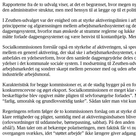
Rapporterne fra de to udvalg viser, at det er begrænset, hvor megen 
den administrative struktur, men med hensyn til at lægge op til et polit
I Zeuthen-udvalget var der enighed om at styrke aktiveringslinien i a
principperne og afgrænsningen mellem arbejdsmarkedssystemet og det 
dagpengesystemt, hvorfor man ønskede at stramme reglerne og lukke fo
måtte forlade dagpengesystemet og være henvist til kontanthjælp. Men
Socialkommissionen foreslår også en styrkelse af aktiveringen, så spec
mellem en generel aktivering, der skal ske i arbejdsmarkedssystemet,
anbefales en ydelsesreform, hvor den samlede dagpengeydelse deles op
ydelser i det kommunale sociale system. I modsætning til Zeuthen-udva
arbejdsmarkedet og sondrer skarpt mellem personer med og uden arbejds
industrielle arbejdsmoral.
Karakteristisk for begge kommissioner er, at de stadig bygger på en for
konkurrenceevne og øget eksport. Socialkommissionen er meget klar
beskæftigelse blev opgivet måtte pligten til selvforsørgelse forlades”.
“farlig, umoralsk og grundlovsstridig tanke”. Sådan taler man vist kun
Regeringens reform følger de to kommissioners forslag om at styrke de
klare rettigheder og pligter, samtidig med at aktiveringsindsatsen bli
(orlovsordninger til uddannelse, børnepasning, sabbat). På den anden
afslå!). Man taler om at bekæmpe polariseringen, men faktisk får vi n
overgangen svækkes, idet “støttet arbejde” ikke længere giver adgang