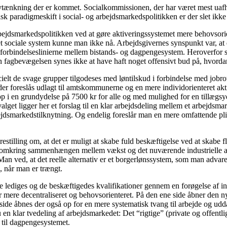
nytænkning der er kommet. Socialkommissionen, der har været mest uafhæn
isk paradigmeskift i social- og arbejdsmarkedspolitikken er der slet ikke 
rbejdsmarkedspolitikken ved at gøre aktiveringssystemet mere behovsori
sociale system kunne man ikke nå. Arbejdsgivernes synspunkt var, at d
rbindelseslinierne mellem bistands- og dagpengesystem. Heroverfor sto
 fagbevægelsen synes ikke at have haft noget offensivt bud på, hvordan 
ielt de svage grupper tilgodeses med løntilskud i forbindelse med jobrot
 der foreslås udlagt til amtskommunerne og en mere individorienteret 
 i en grundydelse på 7500 kr for alle og med mulighed for en tillægsyd
lget ligger her et forslag til en klar arbejdsdeling mellem et arbejds
markedstilknytning. Og endelig foreslår man en mere omfattende pligt t
estilling om, at det er muligt at skabe fuld beskæftigelse ved at skabe 
 omkring sammenhængen mellem vækst og det nuværende industrielle a
 Man ved, at det reelle alternativ er et borgerlønssystem, som man advar
, når man er trængt.
 lediges og de beskæftigedes kvalifikationer gennem en forøgelse af in
ver mere decentraliseret og behovsorienteret. På den ene side åbner den 
 side åbnes der også op for en mere systematisk tvang til arbejde og u
u en klar tvedeling af arbejdsmarkedet: Det “rigtige” (private og offe
 til dagpengesystemet.