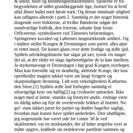
& uheld, bluff og hemmelighedskræmmeri. Spillerne er fra
begyndelsen af stillet grundlæggende lige, bortset fra at hvid
altid åbner ballet med første træk. Og denne minimale ulighed
kan udlignes allerede i parti 2. Samtidig er der noget historisk
dragende over brikkerne, af hvilke Bønderne udgør det
uundværlige fodfolk, den forreste, udsatte linje foran
Officererne, symboliseret ved Tårnenes befæstninger,
Springernes kavaleri og Løbernes langtrækkende artilleri. Og
i midten stråler Kongen & Dronningen som parret, alles øjne
er rettet imod. De kaster glans over dette festlige og ædle spil.
Spillets udviklingshistorie har sågar på sær, synsk vis maget
det så, at der råder en slags ligeberettigelse de to køn imellem.
Ja styrkemæssigt er Dronningen i høj grad Kongen overlegen.
Man kan forestille sig en skrøbelig, aldrende Konge, der kun
opretholder magten takket være sin langt fyrigere og
skarpsindigere dronning. Lidt som virkelighedens Katharina
den Store.[1] Spillets ædle ånd forfægter samtidig et
ufravigeligt krav om høflig[2] og civiliseret optræden. Ikke
noget med at larme, smaske og forstyrre andre, endsige være
en dårlig taber og feje de overlevende brikker af brættet. No
go! -man takker pænt for partiet og drøfter bagefter sagligt,
hvordan man kunne have spillet anderledes. Den uhøfligste,
jeg nogensinde har været ude for i mine 58 år ved
skakbrættet, var en modstander, der af lutter ærgrelse over at
måtte opgive, krøllede sin nedskrevne partiliste sammen og