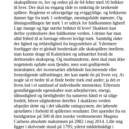
skakspillerne ro, lov og orden på de 64 felter med 16 brikker
til hver. Der skal nu engang råde ro omkring de tænkende
spillere. Reglerne er ufravigelige og eviggyldige, og brikkerne
danner lige fra træk 1 ordentlige, meningsfulde mønstre. Og
åbningsstillingen før træk 1 er udtryk for fuldkommen lighed!
Lige mange og lige stærke brikker til hver! Skakken kan
derfor symbolisere den fuldkomne verden. I denne har man
altid frihed til at foretage ethvert lovligt træk. Samtidig råder
der lighed og retfærdighed fra begyndelsen af. Ydermere
foreligger der et globalt broderskab alle skakspillere imellem;
man kunne drage til Kalmykien og udmærket forstå de
derboendes skaksprog. Og modstanderne, dem skal man ikke
nogetsteds opfatte som fjender, men som godhjertede
instruktører, der iscenesætter allehånde fascinerende eller
foruroligende udfordringer, der kan møde én på livets vej. At
nogle så er bedre til at finde bedre træk end andre; ja det er
livets lod i et samfund af individuelle mennesker. Eftersom
grundlæggende egenskaber som arbejdsevner, energi,
tålmodighed og færdigheder fra naturens hånd er så ulige
fordelt, bliver ulighederne derefter. I skakkens verden
afspejler dette sig i det såkaldte ratingsystem, der løbende
ajourføres i forhold til spillernes resultater. Det spænder fra en
bundgrænse på 500 til den norske verdensmester Magnus
Carlsens absolutte maksimum på 2882 i maj 2014. Lille mig
ligger i skrivende stund på 1795; yderst middelmådigt i