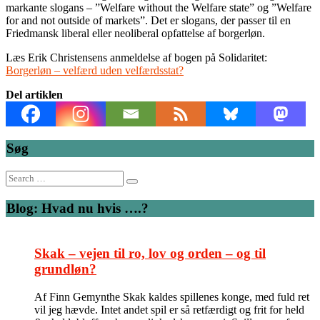
markante slogans – ”Welfare without the Welfare state” og ”Welfare
for and not outside of markets”. Det er slogans, der passer til en
Friedmansk liberal eller neoliberal opfattelse af borgerløn.
Læs Erik Christensens anmeldelse af bogen på Solidaritet:
Borgerløn – velfærd uden velfærdsstat?
Del artiklen
Søg
Search
for:
Blog: Hvad nu hvis ….?
Skak – vejen til ro, lov og orden – og til
grundløn?
Af Finn Gemynthe Skak kaldes spillenes konge, med fuld ret
vil jeg hævde. Intet andet spil er så retfærdigt og frit for held