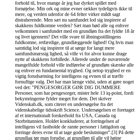
forhold til, hvor mange år jeg har dyrket spillet med
fornøjelse. Min ork og mine evner rækker tydeligvis ikke til
mere, og verden udenfor de 64 felter virker mildt sagt
distraherende. Men sæt nu samfundet lod sig inspirere af
skakkens fuldkomne verden? Sæt man bød alle og enhver
velkommen i samfundet med en grundløn fra det fyldte 18 år
og livet igennem? Det ville svare til åbningsstillingens
fuldkomne, retfærdige, grundlæggende lighed! Og hvis man
samtidig lod sig inspirere til at sørge for langt mere
samfundsmæssig lighed, så ville vi for alvor kunne drage
nytte af skakkens forbillede. Allerede under de nuværende
mangelfulde forhold ville indførelse af grundløn skænke alle
og enhver en fundamental tryghed. Og netop tryghed er en
vigtig forudsætning for intelligens og evnen til at træffe
fornuftige valg. Det har man længe vidst, uden at gøre noget
ved det: ”PENGESORGER GØR DIG DUMMERE
Personer, som har pengesorger, mister hele 13 iq-point, fordi
bekymringerne fylder meget for dem. Det skriver
Videnskab.dk, som citerer en undersøgelse fra det
videnskabelige tidsskrift Science. Undersøgelsen er foretaget
af et internationalt forskerhold fra USA, Canada og
Storbritannien. Holdet konkluderer, at forringelsen af
intelligens vil fastholde de ramte personer i fattigdom og
forringe deres evne til at tage gode beslutninger”.[3] På dette
grundlag tør man forudse, at grundløn til alle vil højne