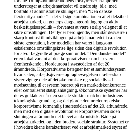
for alle Trump-administrationens forstyrrelser. Rapporten
understreger at arbejdsmarkedet vil ændre sig, bl.a. med
bortfald af administrative stillinger, men “Den danske
flexicurity-model” – det vil sige kombinationen af et fleksibelt
arbejdsmarked, en generøs dagpengeordning og en aktiv
beskæftigelsespolitik – forventes at være særlig velegnet til at
sikre omstillingen. Det lyder beroligende, men står desværre i
skarp kontrast til udviklingen på arbejdsmarkedet i ca. den
sidste generation, hvor modellen har været i langsomt
eskalerende omstillingskrise lige siden den digitale revolution
for alvor begyndte at præge samfundet. “Den danske model”
er en lokal variant af den korporativisme som har været
fremherskende i Nordeuropa i størstedelen af det 20.
århundrede. Korporativisme betegner her et samfundssystem,
hvor staten, arbejdsgiverne og fagbevægelsen i fællesskab
styrer vigtige dele af det økonomiske og sociale liv – i
modsætning til et system baseret på ren markedskonkurrence
eller centraliseret statsplanlægning. Økonomiske systemer har
deres guldalder når den sociale struktur matcher industriens
teknologiske grundlag, og det gjorde den nordeuropæiske
korporativisme formentlig i størstedelen af det 20. århundrede,
men med den digitale revolution er korporativismen siden
slutningen af århundredet blevet anakronistisk. Både på
arbejdsmarkedet, og i den bredere sociale struktur. Systemet er
i hovedtrækkene karakteriseret ved et arbejdsmarked styret af