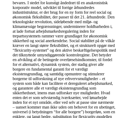
bevares. I stedet for kunstigt åndedræt til en anakronistisk
korporativ model, udviklet til forrige århundredes
industristruktur, er der brug for en ny form for reel social og
økonomisk fleksibilitet, der passer til det 21. århundrede. Den
teknologiske revolution, sideløbende med miljø- og
klimamæssige begrænsninger, underminerer holdbarheden i,
at lade fortsat arbejdsmarkedsregulering inden for
trepartssystemets rammer være grundlaget for økonomisk
sikkerhed og social anerkendelse. Social stabilitet på de vilkår
kræver en langt større fleksibilitet, og et strukturelt opgør med
“flexicurity-systemet” og den aktive beskæftigelsespolitik med
det tilknyttede umyndiggørende kontrolregime. Det betyder
en afvikling af de betingede overførselsindkomster, til fordel
for et alternativt, dynamisk system, der stadig giver alle
borgere en fundamental garanti for et værdigt
eksistensgrundlag, og samtidig opmuntrer og stimulerer
borgerne til udforskning af nye erhvervsmuligheder – et
system som både kan facilitere et dereguleret arbejdsmarked,
og garantere alle et værdigt eksistensgrundlag som
sikkerhedsnet, imens man udforsker nye muligheder. Hvad
enten det er som selvstændig iværksætter, ved lønarbejde
inden for et nyt område, eller ved selv at passe sine nærmeste
– uanset kommer man ikke uden om behovet for en ubetinget,
universel (i betydningen “for alle borgere”) borgerløn, som en
enklere, og langt bedre, substitution for flexicurity-modellen