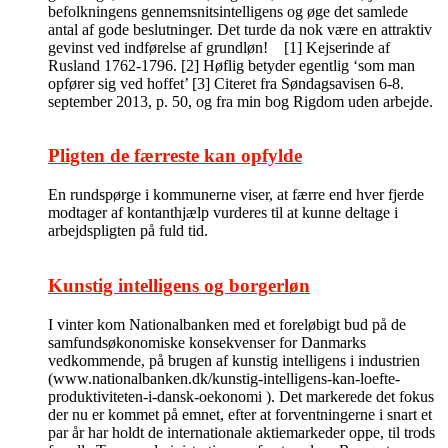
befolkningens gennemsnitsintelligens og øge det samlede
antal af gode beslutninger. Det turde da nok være en attraktiv
gevinst ved indførelse af grundløn! [1] Kejserinde af
Rusland 1762-1796. [2] Høflig betyder egentlig ‘som man
opfører sig ved hoffet’ [3] Citeret fra Søndagsavisen 6-8.
september 2013, p. 50, og fra min bog Rigdom uden arbejde.
Pligten de færreste kan opfylde
En rundspørge i kommunerne viser, at færre end hver fjerde
modtager af kontanthjælp vurderes til at kunne deltage i
arbejdspligten på fuld tid.
Kunstig intelligens og borgerløn
I vinter kom Nationalbanken med et foreløbigt bud på de
samfundsøkonomiske konsekvenser for Danmarks
vedkommende, på brugen af kunstig intelligens i industrien
(www.nationalbanken.dk/kunstig-intelligens-kan-loefte-
produktiviteten-i-dansk-oekonomi ). Det markerede det fokus
der nu er kommet på emnet, efter at forventningerne i snart et
par år har holdt de internationale aktiemarkeder oppe, til trods