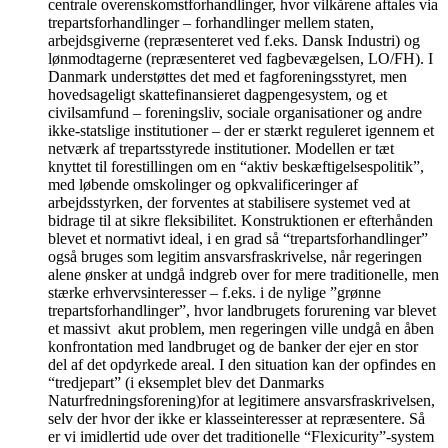
centrale overenskomstforhandlinger, hvor vilkårene aftales via
trepartsforhandlinger – forhandlinger mellem staten,
arbejdsgiverne (repræsenteret ved f.eks. Dansk Industri) og
lønmodtagerne (repræsenteret ved fagbevægelsen, LO/FH). I
Danmark understøttes det med et fagforeningsstyret, men
hovedsageligt skattefinansieret dagpengesystem, og et
civilsamfund – foreningsliv, sociale organisationer og andre
ikke-statslige institutioner – der er stærkt reguleret igennem et
netværk af trepartsstyrede institutioner. Modellen er tæt
knyttet til forestillingen om en “aktiv beskæftigelsespolitik”,
med løbende omskolinger og opkvalificeringer af
arbejdsstyrken, der forventes at stabilisere systemet ved at
bidrage til at sikre fleksibilitet. Konstruktionen er efterhånden
blevet et normativt ideal, i en grad så “trepartsforhandlinger”
også bruges som legitim ansvarsfraskrivelse, når regeringen
alene ønsker at undgå indgreb over for mere traditionelle, men
stærke erhvervsinteresser – f.eks. i de nylige ”grønne
trepartsforhandlinger”, hvor landbrugets forurening var blevet
et massivt akut problem, men regeringen ville undgå en åben
konfrontation med landbruget og de banker der ejer en stor
del af det opdyrkede areal. I den situation kan der opfindes en
“tredjepart” (i eksemplet blev det Danmarks
Naturfredningsforening)for at legitimere ansvarsfraskrivelsen,
selv der hvor der ikke er klasseinteresser at repræsentere. Så
er vi imidlertid ude over det traditionelle “Flexicurity”-system