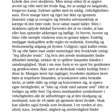
kylede den over skulderen. Men netop retten til at opgive
ævred og vifte med det hvide flag, for at undgå en langstrakt,
forgæves kamp, forlener spillet med en nådig, virkelighedstro
aura. Hvor mange hære og riger har ikke op igennem
historien valgt at overgive sig fremfor selvmorderisk at
kæmpe til den bitre ende, hvor sidste mand falder. Men i
skakkens oplyste tidsånd forventes det af en vinder, at han
eller hun optræder afdæmpet og høfligt. At brovte, hovere og
håne ville stemple vinderen som en gemen tølper. Endelig
muliggør skakspillets ædle regler en realistisk, fornuftig og
fredsommelig udgang på dysten: Uafgjort, også kaldet remis.
Tit og ofte hører man under turneringer den hviskende ytring:
”Jeg tilbyder remis”. Og hvis den ærede modstander finder
tilbuddet rimeligt, rækker de to spillere hinanden hånden i
samdrægtighed. Skak i sin rene form er en sport for gentlemen
og gentlewomen. Ikke sært at skoleskak vinder kraftigt frem i
disse år. Mangen lærer har iagttaget, hvorledes skakken lærer
børn at respektere hinanden, at konkurrere uden beskidte
tricks, at sidde stille og roligt og koncentrere sig, at opøve
egne færdigheder, at ”tabe og vinde med samme sind” eller at
forliges og stifte fred. Og deres modstandere symboliserer i
virkeligheden alle de udfordringer og al den modgang og
modstand, som de vil støde på igennem deres livsløb. Skak
kan således også forstås som livskunst. I en verden af uro,
ufred, kaos, lovløshed, ulighed og uretfærdighed finder