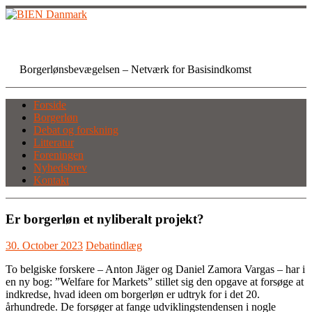
Skip
to
content
BIEN Danmark
Borgerlønsbevægelsen – Netværk for Basisindkomst
Forside
Borgerløn
Debat og forskning
Litteratur
Foreningen
Nyhedsbrev
Kontakt
Er borgerløn et nyliberalt projekt?
30. October 2023
Debatindlæg
To belgiske forskere – Anton Jäger og Daniel Zamora Vargas – har i
en ny bog: ”Welfare for Markets” stillet sig den opgave at forsøge at
indkredse, hvad ideen om borgerløn er udtryk for i det 20.
århundrede. De forsøger at fange udviklingstendensen i nogle