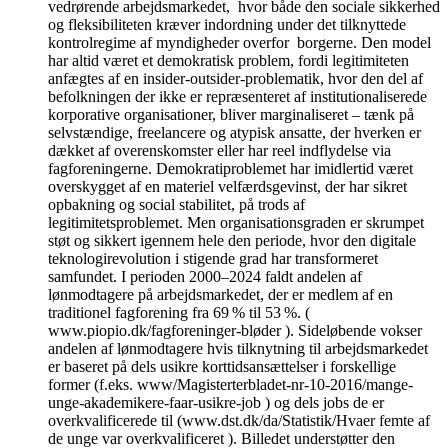
vedrørende arbejdsmarkedet, hvor både den sociale sikkerhed
og fleksibiliteten kræver indordning under det tilknyttede
kontrolregime af myndigheder overfor borgerne. Den model
har altid været et demokratisk problem, fordi legitimiteten
anfægtes af en insider-outsider-problematik, hvor den del af
befolkningen der ikke er repræsenteret af institutionaliserede
korporative organisationer, bliver marginaliseret – tænk på
selvstændige, freelancere og atypisk ansatte, der hverken er
dækket af overenskomster eller har reel indflydelse via
fagforeningerne. Demokratiproblemet har imidlertid været
overskygget af en materiel velfærdsgevinst, der har sikret
opbakning og social stabilitet, på trods af
legitimitetsproblemet. Men organisationsgraden er skrumpet
støt og sikkert igennem hele den periode, hvor den digitale
teknologirevolution i stigende grad har transformeret
samfundet. I perioden 2000–2024 faldt andelen af
lønmodtagere på arbejdsmarkedet, der er medlem af en
traditionel fagforening fra 69 % til 53 %. (
www.piopio.dk/fagforeninger-bløder ). Sideløbende vokser
andelen af lønmodtagere hvis tilknytning til arbejdsmarkedet
er baseret på dels usikre korttidsansættelser i forskellige
former (f.eks. www/Magisterterbladet-nr-10-2016/mange-
unge-akademikere-faar-usikre-job ) og dels jobs de er
overkvalificerede til (www.dst.dk/da/Statistik/Hvaer femte af
de unge var overkvalificeret ). Billedet understøtter den