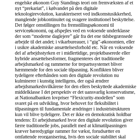
engelske økonom Guy Standings teori om fremvæksten af et
nyt “prekariat”, i kølvandet på den digitale
teknologirevolution, karakteriseret ved indkomstusikkerhed,
manglende jobkontinuitet og svagere institutionel beskyttelse.
Det følger omstillingen fra fremstillingsøkonomi til
serviceøkonomi, og afspejles ved en voksende underklasse
der som “moderne daglejere” går fra det ene tidsbegrænsede
arbejde til det andet; i vikarbureauer, i “gig”-økonomien, eller
i usikre akademiske ansættelsesforhold etc. Når en voksende
del af arbejdsstyrken er i midlertidige, projektbaserede eller
hybride ansættelsesformer, fragmenteres det traditionelle
arbejdsmarked og rammerne for trepartssystemet bliver
hæmmende for den sociale tilpasning. Konflikten bliver
tydeligere efterhånden som den digitale revolution nu
kulminerer i kunstig intelligens, der også ændrer
arbejdsmarkedsvilkårene for den ellers beskyttede akademiske
middelklasse I det perspektiv er det uansvarlig konservatisme,
at Nationalbanken lovpriser “Flexicurity-modellen” som
svaret på en udvikling, hvor behovet for fleksibilitet i
tilpasningen til fundamentale ændringer i industristrukturen
kun vil blive tydeligere. Det er ikke en demokratisk holdbar
tendens: Et arbejdsmarked hvor den digitale revolution giver
færre traditionelle jobs, parallelt med at klimatilpasningen
kræver bæredygtige rammer for vækst, forudsætter en
omfattende reorganisering, hvis den sociale stabilitet skal