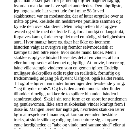
go! -man takker pænt for partiet og drøfter bagefter sagligt,
hvordan man kunne have spillet anderledes. Den uhøfligste,
jeg nogensinde har været ude for i mine 58 år ved
skakbrættet, var en modstander, der af lutter ærgrelse over at
måtte opgive, krøllede sin nedskrevne partiliste sammen og
kylede den over skulderen. Men netop retten til at opgive
ævred og vifte med det hvide flag, for at undgå en langstrakt,
forgæves kamp, forlener spillet med en nådig, virkelighedstro
aura. Hvor mange hære og riger har ikke op igennem
historien valgt at overgive sig fremfor selvmorderisk at
kæmpe til den bitre ende, hvor sidste mand falder. Men i
skakkens oplyste tidsånd forventes det af en vinder, at han
eller hun optræder afdæmpet og høfligt. At brovte, hovere og
håne ville stemple vinderen som en gemen tølper. Endelig
muliggør skakspillets ædle regler en realistisk, fornuftig og
fredsommelig udgang på dysten: Uafgjort, også kaldet remis.
Tit og ofte hører man under turneringer den hviskende ytring:
”Jeg tilbyder remis”. Og hvis den ærede modstander finder
tilbuddet rimeligt, rækker de to spillere hinanden hånden i
samdrægtighed. Skak i sin rene form er en sport for gentlemen
og gentlewomen. Ikke sært at skoleskak vinder kraftigt frem i
disse år. Mangen lærer har iagttaget, hvorledes skakken lærer
børn at respektere hinanden, at konkurrere uden beskidte
tricks, at sidde stille og roligt og koncentrere sig, at opøve
egne færdigheder, at ”tabe og vinde med samme sind” eller at