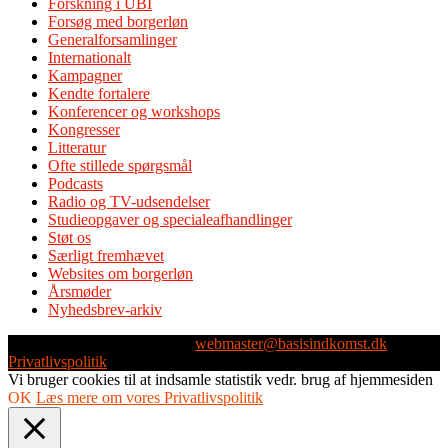
Forskning i UBI
Forsøg med borgerløn
Generalforsamlinger
Internationalt
Kampagner
Kendte fortalere
Konferencer og workshops
Kongresser
Litteratur
Ofte stillede spørgsmål
Podcasts
Radio og TV-udsendelser
Studieopgaver og specialeafhandlinger
Støt os
Særligt fremhævet
Websites om borgerløn
Årsmøder
Nyhedsbrev-arkiv
Webmaster: Michael Husen -
webmaster@basisindkomst.dk
-
Privatlivspolitik
Vi bruger cookies til at indsamle statistik vedr. brug af hjemmesiden
OK
Læs mere om vores Privatlivspolitik