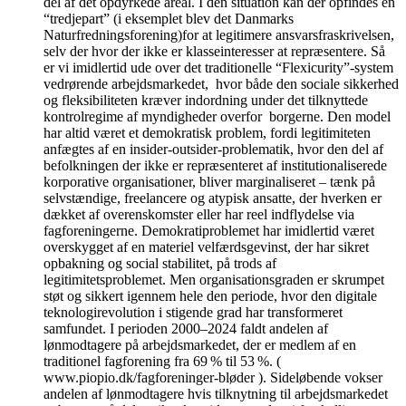
del af det opdyrkede areal. I den situation kan der opfindes en
“tredjepart” (i eksemplet blev det Danmarks
Naturfredningsforening)for at legitimere ansvarsfraskrivelsen,
selv der hvor der ikke er klasseinteresser at repræsentere. Så
er vi imidlertid ude over det traditionelle “Flexicurity”-system
vedrørende arbejdsmarkedet, hvor både den sociale sikkerhed
og fleksibiliteten kræver indordning under det tilknyttede
kontrolregime af myndigheder overfor borgerne. Den model
har altid været et demokratisk problem, fordi legitimiteten
anfægtes af en insider-outsider-problematik, hvor den del af
befolkningen der ikke er repræsenteret af institutionaliserede
korporative organisationer, bliver marginaliseret – tænk på
selvstændige, freelancere og atypisk ansatte, der hverken er
dækket af overenskomster eller har reel indflydelse via
fagforeningerne. Demokratiproblemet har imidlertid været
overskygget af en materiel velfærdsgevinst, der har sikret
opbakning og social stabilitet, på trods af
legitimitetsproblemet. Men organisationsgraden er skrumpet
støt og sikkert igennem hele den periode, hvor den digitale
teknologirevolution i stigende grad har transformeret
samfundet. I perioden 2000–2024 faldt andelen af
lønmodtagere på arbejdsmarkedet, der er medlem af en
traditionel fagforening fra 69 % til 53 %. (
www.piopio.dk/fagforeninger-bløder ). Sideløbende vokser
andelen af lønmodtagere hvis tilknytning til arbejdsmarkedet