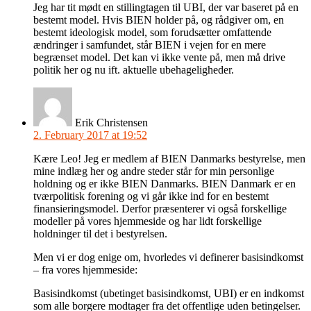
Jeg har tit mødt en stillingtagen til UBI, der var baseret på en
bestemt model. Hvis BIEN holder på, og rådgiver om, en
bestemt ideologisk model, som forudsætter omfattende
ændringer i samfundet, står BIEN i vejen for en mere
begrænset model. Det kan vi ikke vente på, men må drive
politik her og nu ift. aktuelle ubehageligheder.
Erik Christensen
2. February 2017 at 19:52
Kære Leo! Jeg er medlem af BIEN Danmarks bestyrelse, men
mine indlæg her og andre steder står for min personlige
holdning og er ikke BIEN Danmarks. BIEN Danmark er en
tværpolitisk forening og vi går ikke ind for en bestemt
finansieringsmodel. Derfor præsenterer vi også forskellige
modeller på vores hjemmeside og har lidt forskellige
holdninger til det i bestyrelsen.
Men vi er dog enige om, hvorledes vi definerer basisindkomst
– fra vores hjemmeside:
Basisindkomst (ubetinget basisindkomst, UBI) er en indkomst
som alle borgere modtager fra det offentlige uden betingelser.