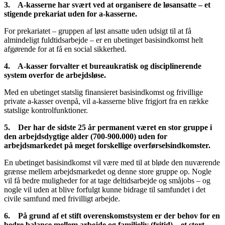
3.
A-kasserne har svært ved at organisere de løsansatte – et
stigende prekariat uden for a-kasserne.
For prekariatet – gruppen af løst ansatte uden udsigt til at få
almindeligt fuldtidsarbejde – er en ubetinget basisindkomst helt
afgørende for at få en social sikkerhed.
4.
A-kasser forvalter et bureaukratisk og disciplinerende
system overfor de arbejdsløse.
Med en ubetinget statslig finansieret basisindkomst og frivillige
private a-kasser ovenpå, vil a-kasserne blive frigjort fra en række
statslige kontrolfunktioner.
5.
Der har de sidste 25 år permanent været en stor gruppe i
den arbejdsdygtige alder (700-900.000) uden for
arbejdsmarkedet på meget forskellige overførselsindkomster.
En ubetinget basisindkomst vil være med til at bløde den nuværende
grænse mellem arbejdsmarkedet og denne store gruppe op. Nogle
vil få bedre muligheder for at tage deltidsarbejde og småjobs – og
nogle vil uden at blive forfulgt kunne bidrage til samfundet i det
civile samfund med frivilligt arbejde.
6.
På grund af et stift overenskomstsystem er der behov for en
bedre balance mellem arbejde og familieliv (fritid) – et stort