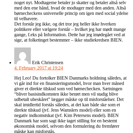
noget nyt. Modtagerne betaler jo skatter og betaler altså selv
med den ene hånd, hvad de modtager med den anden. Altså
børnecheckens universelle princip om igen med social ydelse
til velhavere.
Det forstår jeg ikke, og det tror jeg heller ikke hverken
politikere eller vælgere forstår – hvilket jeg har mødt mange
gange, f.eks på Information. Dette har jeg imødegået ved at
sige, at folketinget bestemmer – ikke studiekredsen BIEN.
Erik Christensen
4. February 2017 at 19:24
Hej Leo! Du fortolker BIEN Danmarks holdning således, at
vi går ind for en finansieringsmodel, hvor man hver måned
giver et direkte tilskud som ved børnechecken. Sætningen
“bliver basisindkomsten ikke berørt men vil stadig blive
udbetalt ubeskåret” lægger måske op til misforståelser. Det
skal imidlertid forstås således, at det kan både ske som et
direkte tilskud (jvf. Jens Wamslers model) eller som en
negativ indkomstskat (jvf. Kim Petersens model). BIEN
Danmark har som sagt ikke taget stilling for en bestemt
økonomisk model, selvom den formulering du fremfører
måske kan misforstås.