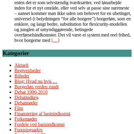
enten det er som selvstændig iværksætter, ved lønarbejde
inden for et nyt område, eller ved selv at passe sine nærmeste
– uanset kommer man ikke uden om behovet for en ubetinget,
universel (i betydningen “for alle borgere”) borgerløn, som en
enklere, og langt bedre, substitution for flexicurity-modellen
og junglen af umyndiggørende, betingede
overførselsindkomster. Det vil være et system med reel frihed,
hvor borgerne med
[…]
Kategorier
Aktuelt
Begivenheder
Billeder
Blog: Hvad nu hvis …
Borgerløn verden rundt
Debat 1990-2010
Debatindlæg
Debatmøder
Film
Finansiering af basisindkomst
Folkemødet
Fordele ved basisindkomst
Foreningsarkiv