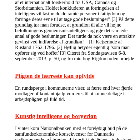
af et internationalt forskerhold fra USA, Canada og
Storbritannien. Holdet konkluderer, at forringelsen af
intelligens vil fastholde de ramte personer i fattigdom og
forringe deres evne til at tage gode beslutninger”.[3] På dette
grundlag tør man forudse, at grundløn til alle vil højne
befolkningens gennemsnitsintelligens og øge det samlede
antal af gode beslutninger. Det turde da nok være en attraktiv
gevinst ved indførelse af grundløn! [1] Kejserinde af
Rusland 1762-1796. [2] Høflig betyder egentlig ‘som man
opfører sig ved hoffet’ [3] Citeret fra Søndagsavisen 6-8.
september 2013, p. 50, og fra min bog Rigdom uden arbejde.
Pligten de færreste kan opfylde
En rundspørge i kommunerne viser, at færre end hver fjerde
modtager af kontanthjælp vurderes til at kunne deltage i
arbejdspligten på fuld tid.
Kunstig intelligens og borgerløn
I vinter kom Nationalbanken med et foreløbigt bud på de
samfundsøkonomiske konsekvenser for Danmarks
vedkommende, på brugen af kunstig intelligens i industrien