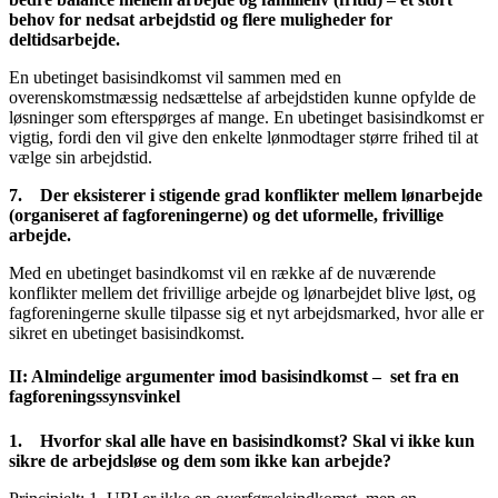
behov for nedsat arbejdstid og flere muligheder for
deltidsarbejde.
En ubetinget basisindkomst vil sammen med en
overenskomstmæssig nedsættelse af arbejdstiden kunne opfylde de
løsninger som efterspørges af mange. En ubetinget basisindkomst er
vigtig, fordi den vil give den enkelte lønmodtager større frihed til at
vælge sin arbejdstid.
7.
Der eksisterer i stigende grad konflikter mellem lønarbejde
(organiseret af fagforeningerne) og det uformelle, frivillige
arbejde.
Med en ubetinget basindkomst vil en række af de nuværende
konflikter mellem det frivillige arbejde og lønarbejdet blive løst, og
fagforeningerne skulle tilpasse sig et nyt arbejdsmarked, hvor alle er
sikret en ubetinget basisindkomst.
II: Almindelige argumenter imod basisindkomst – set fra en
fagforeningssynsvinkel
1.
Hvorfor skal alle have en basisindkomst? Skal vi ikke kun
sikre de arbejdsløse og dem som ikke kan arbejde?