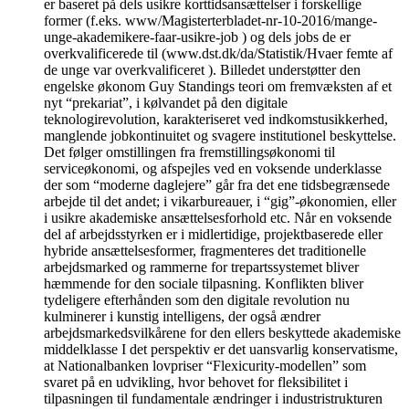
er baseret på dels usikre korttidsansættelser i forskellige
former (f.eks. www/Magisterterbladet-nr-10-2016/mange-
unge-akademikere-faar-usikre-job ) og dels jobs de er
overkvalificerede til (www.dst.dk/da/Statistik/Hvaer femte af
de unge var overkvalificeret ). Billedet understøtter den
engelske økonom Guy Standings teori om fremvæksten af et
nyt “prekariat”, i kølvandet på den digitale
teknologirevolution, karakteriseret ved indkomstusikkerhed,
manglende jobkontinuitet og svagere institutionel beskyttelse.
Det følger omstillingen fra fremstillingsøkonomi til
serviceøkonomi, og afspejles ved en voksende underklasse
der som “moderne daglejere” går fra det ene tidsbegrænsede
arbejde til det andet; i vikarbureauer, i “gig”-økonomien, eller
i usikre akademiske ansættelsesforhold etc. Når en voksende
del af arbejdsstyrken er i midlertidige, projektbaserede eller
hybride ansættelsesformer, fragmenteres det traditionelle
arbejdsmarked og rammerne for trepartssystemet bliver
hæmmende for den sociale tilpasning. Konflikten bliver
tydeligere efterhånden som den digitale revolution nu
kulminerer i kunstig intelligens, der også ændrer
arbejdsmarkedsvilkårene for den ellers beskyttede akademiske
middelklasse I det perspektiv er det uansvarlig konservatisme,
at Nationalbanken lovpriser “Flexicurity-modellen” som
svaret på en udvikling, hvor behovet for fleksibilitet i
tilpasningen til fundamentale ændringer i industristrukturen