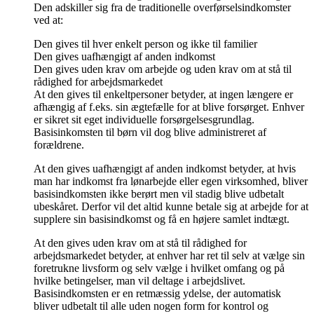
Den adskiller sig fra de traditionelle overførselsindkomster
ved at:
Den gives til hver enkelt person og ikke til familier
Den gives uafhængigt af anden indkomst
Den gives uden krav om arbejde og uden krav om at stå til
rådighed for arbejdsmarkedet
At den gives til enkeltpersoner betyder, at ingen længere er
afhængig af f.eks. sin ægtefælle for at blive forsørget. Enhver
er sikret sit eget individuelle forsørgelsesgrundlag.
Basisinkomsten til børn vil dog blive administreret af
forældrene.
At den gives uafhængigt af anden indkomst betyder, at hvis
man har indkomst fra lønarbejde eller egen virksomhed, bliver
basisindkomsten ikke berørt men vil stadig blive udbetalt
ubeskåret. Derfor vil det altid kunne betale sig at arbejde for at
supplere sin basisindkomst og få en højere samlet indtægt.
At den gives uden krav om at stå til rådighed for
arbejdsmarkedet betyder, at enhver har ret til selv at vælge sin
foretrukne livsform og selv vælge i hvilket omfang og på
hvilke betingelser, man vil deltage i arbejdslivet.
Basisindkomsten er en retmæssig ydelse, der automatisk
bliver udbetalt til alle uden nogen form for kontrol og