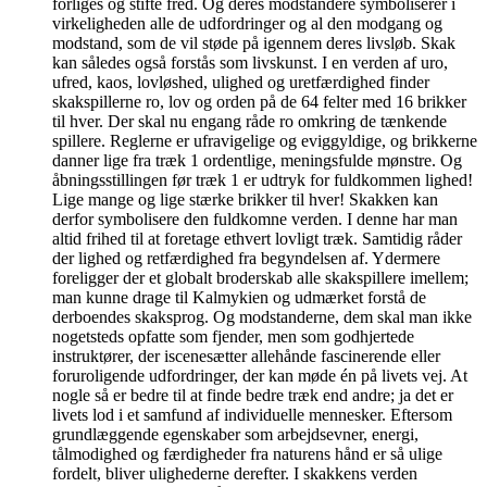
forliges og stifte fred. Og deres modstandere symboliserer i
virkeligheden alle de udfordringer og al den modgang og
modstand, som de vil støde på igennem deres livsløb. Skak
kan således også forstås som livskunst. I en verden af uro,
ufred, kaos, lovløshed, ulighed og uretfærdighed finder
skakspillerne ro, lov og orden på de 64 felter med 16 brikker
til hver. Der skal nu engang råde ro omkring de tænkende
spillere. Reglerne er ufravigelige og eviggyldige, og brikkerne
danner lige fra træk 1 ordentlige, meningsfulde mønstre. Og
åbningsstillingen før træk 1 er udtryk for fuldkommen lighed!
Lige mange og lige stærke brikker til hver! Skakken kan
derfor symbolisere den fuldkomne verden. I denne har man
altid frihed til at foretage ethvert lovligt træk. Samtidig råder
der lighed og retfærdighed fra begyndelsen af. Ydermere
foreligger der et globalt broderskab alle skakspillere imellem;
man kunne drage til Kalmykien og udmærket forstå de
derboendes skaksprog. Og modstanderne, dem skal man ikke
nogetsteds opfatte som fjender, men som godhjertede
instruktører, der iscenesætter allehånde fascinerende eller
foruroligende udfordringer, der kan møde én på livets vej. At
nogle så er bedre til at finde bedre træk end andre; ja det er
livets lod i et samfund af individuelle mennesker. Eftersom
grundlæggende egenskaber som arbejdsevner, energi,
tålmodighed og færdigheder fra naturens hånd er så ulige
fordelt, bliver ulighederne derefter. I skakkens verden