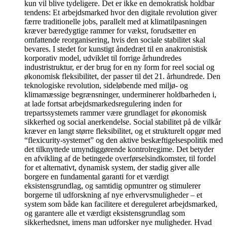
kun vil blive tydeligere. Det er ikke en demokratisk holdbar
tendens: Et arbejdsmarked hvor den digitale revolution giver
færre traditionelle jobs, parallelt med at klimatilpasningen
kræver bæredygtige rammer for vækst, forudsætter en
omfattende reorganisering, hvis den sociale stabilitet skal
bevares. I stedet for kunstigt åndedræt til en anakronistisk
korporativ model, udviklet til forrige århundredes
industristruktur, er der brug for en ny form for reel social og
økonomisk fleksibilitet, der passer til det 21. århundrede. Den
teknologiske revolution, sideløbende med miljø- og
klimamæssige begrænsninger, underminerer holdbarheden i,
at lade fortsat arbejdsmarkedsregulering inden for
trepartssystemets rammer være grundlaget for økonomisk
sikkerhed og social anerkendelse. Social stabilitet på de vilkår
kræver en langt større fleksibilitet, og et strukturelt opgør med
“flexicurity-systemet” og den aktive beskæftigelsespolitik med
det tilknyttede umyndiggørende kontrolregime. Det betyder
en afvikling af de betingede overførselsindkomster, til fordel
for et alternativt, dynamisk system, der stadig giver alle
borgere en fundamental garanti for et værdigt
eksistensgrundlag, og samtidig opmuntrer og stimulerer
borgerne til udforskning af nye erhvervsmuligheder – et
system som både kan facilitere et dereguleret arbejdsmarked,
og garantere alle et værdigt eksistensgrundlag som
sikkerhedsnet, imens man udforsker nye muligheder. Hvad