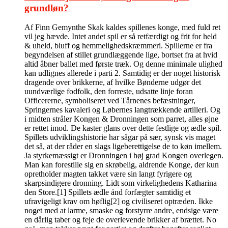
grundløn?
Af Finn Gemynthe Skak kaldes spillenes konge, med fuld ret
vil jeg hævde. Intet andet spil er så retfærdigt og frit for held
& uheld, bluff og hemmelighedskræmmeri. Spillerne er fra
begyndelsen af stillet grundlæggende lige, bortset fra at hvid
altid åbner ballet med første træk. Og denne minimale ulighed
kan udlignes allerede i parti 2. Samtidig er der noget historisk
dragende over brikkerne, af hvilke Bønderne udgør det
uundværlige fodfolk, den forreste, udsatte linje foran
Officererne, symboliseret ved Tårnenes befæstninger,
Springernes kavaleri og Løbernes langtrækkende artilleri. Og
i midten stråler Kongen & Dronningen som parret, alles øjne
er rettet imod. De kaster glans over dette festlige og ædle spil.
Spillets udviklingshistorie har sågar på sær, synsk vis maget
det så, at der råder en slags ligeberettigelse de to køn imellem.
Ja styrkemæssigt er Dronningen i høj grad Kongen overlegen.
Man kan forestille sig en skrøbelig, aldrende Konge, der kun
opretholder magten takket være sin langt fyrigere og
skarpsindigere dronning. Lidt som virkelighedens Katharina
den Store.[1] Spillets ædle ånd forfægter samtidig et
ufravigeligt krav om høflig[2] og civiliseret optræden. Ikke
noget med at larme, smaske og forstyrre andre, endsige være
en dårlig taber og feje de overlevende brikker af brættet. No