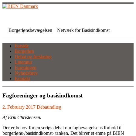
Skip
to
content
BIEN Danmark
Borgerlønsbevægelsen – Netværk for Basisindkomst
Forside
Borgerløn
Debat og forskning
Litteratur
Foreningen
Nyhedsbrev
Kontakt
Fagforeninger og basisindkomst
2. February 2017
Debatindlæg
Af Erik Christensen.
Der er behov for en seriøs debat om fagbevægelsens forhold til
borgerløns-/basisindkomst- tanken. Det bliver et emne på BIEN