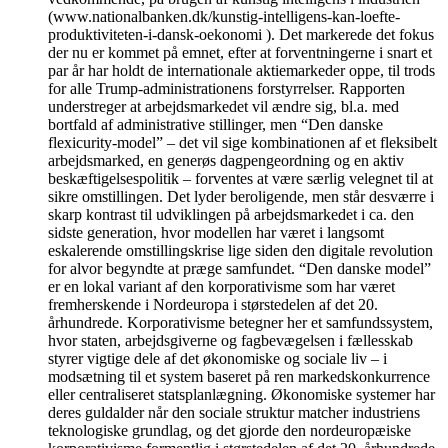
(www.nationalbanken.dk/kunstig-intelligens-kan-loefte-
produktiviteten-i-dansk-oekonomi ). Det markerede det fokus
der nu er kommet på emnet, efter at forventningerne i snart et
par år har holdt de internationale aktiemarkeder oppe, til trods
for alle Trump-administrationens forstyrrelser. Rapporten
understreger at arbejdsmarkedet vil ændre sig, bl.a. med
bortfald af administrative stillinger, men “Den danske
flexicurity-model” – det vil sige kombinationen af et fleksibelt
arbejdsmarked, en generøs dagpengeordning og en aktiv
beskæftigelsespolitik – forventes at være særlig velegnet til at
sikre omstillingen. Det lyder beroligende, men står desværre i
skarp kontrast til udviklingen på arbejdsmarkedet i ca. den
sidste generation, hvor modellen har været i langsomt
eskalerende omstillingskrise lige siden den digitale revolution
for alvor begyndte at præge samfundet. “Den danske model”
er en lokal variant af den korporativisme som har været
fremherskende i Nordeuropa i størstedelen af det 20.
århundrede. Korporativisme betegner her et samfundssystem,
hvor staten, arbejdsgiverne og fagbevægelsen i fællesskab
styrer vigtige dele af det økonomiske og sociale liv – i
modsætning til et system baseret på ren markedskonkurrence
eller centraliseret statsplanlægning. Økonomiske systemer har
deres guldalder når den sociale struktur matcher industriens
teknologiske grundlag, og det gjorde den nordeuropæiske