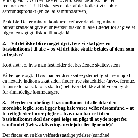
Principielt: 1. UBI er ikke en overførselsindkomst, men en
menneskeret. 2. UBI skal ses en del af det kollektivt skabte
samfundsprodukt (en del af samfundsarven).
Praktisk: Det er mindre konkurrenceforvridende og mindre
bureaukratisk at give et universelt tilskud til alle i stedet for at give et
uigennemsigtigt tilskud til nogle få.
2.
Vil det ikke blive meget dyrt, hvis vi skal give en
basisindkomst til alle – og vil det ikke skulle betales af dem, som
arbejder?
Kort sigt: Jo, hvis man fastholder det bestående skattesystem.
På længere sigt: Hvis man ændrer skattesystemet først i retning af
en negativ indkomstskat siden finder nye skattekilder (arve-, formue,
finansielle transaktions-skatter) behøver det ikke at blive en byrde
for almindelige lønmodtagere.
3.
Bryder en ubetinget basisindkomst til alle ikke den
moralske logik, som ligger bag hele vores velfærdssamfund – at
til rettigheder hører pligter – hvis man har ret til en
basisindkomst skal der også følge en pligt til at yde noget for
samfundet (f.eks. aktivering, nyttejob eller lignende)?
Der findes en række velfærdsstatslige ydelser (sundhed,