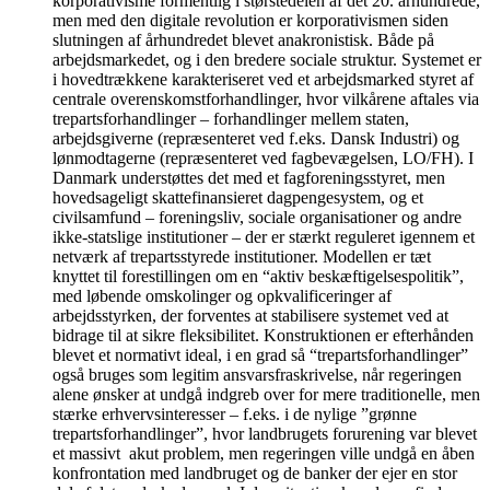
korporativisme formentlig i størstedelen af det 20. århundrede,
men med den digitale revolution er korporativismen siden
slutningen af århundredet blevet anakronistisk. Både på
arbejdsmarkedet, og i den bredere sociale struktur. Systemet er
i hovedtrækkene karakteriseret ved et arbejdsmarked styret af
centrale overenskomstforhandlinger, hvor vilkårene aftales via
trepartsforhandlinger – forhandlinger mellem staten,
arbejdsgiverne (repræsenteret ved f.eks. Dansk Industri) og
lønmodtagerne (repræsenteret ved fagbevægelsen, LO/FH). I
Danmark understøttes det med et fagforeningsstyret, men
hovedsageligt skattefinansieret dagpengesystem, og et
civilsamfund – foreningsliv, sociale organisationer og andre
ikke-statslige institutioner – der er stærkt reguleret igennem et
netværk af trepartsstyrede institutioner. Modellen er tæt
knyttet til forestillingen om en “aktiv beskæftigelsespolitik”,
med løbende omskolinger og opkvalificeringer af
arbejdsstyrken, der forventes at stabilisere systemet ved at
bidrage til at sikre fleksibilitet. Konstruktionen er efterhånden
blevet et normativt ideal, i en grad så “trepartsforhandlinger”
også bruges som legitim ansvarsfraskrivelse, når regeringen
alene ønsker at undgå indgreb over for mere traditionelle, men
stærke erhvervsinteresser – f.eks. i de nylige ”grønne
trepartsforhandlinger”, hvor landbrugets forurening var blevet
et massivt akut problem, men regeringen ville undgå en åben
konfrontation med landbruget og de banker der ejer en stor