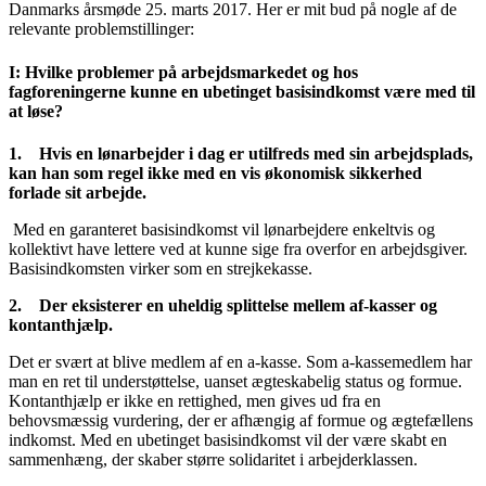
Danmarks årsmøde 25. marts 2017. Her er mit bud på nogle af de
relevante problemstillinger:
I: Hvilke problemer på arbejdsmarkedet og hos
fagforeningerne kunne en ubetinget basisindkomst være med til
at løse?
1.
Hvis en lønarbejder i dag er utilfreds med sin arbejdsplads,
kan han som regel ikke med en vis økonomisk sikkerhed
forlade sit arbejde.
Med en garanteret basisindkomst vil lønarbejdere enkeltvis og
kollektivt have lettere ved at kunne sige fra overfor en arbejdsgiver.
Basisindkomsten virker som en strejkekasse.
2.
Der eksisterer en uheldig splittelse mellem af-kasser og
kontanthjælp.
Det er svært at blive medlem af en a-kasse. Som a-kassemedlem har
man en ret til understøttelse, uanset ægteskabelig status og formue.
Kontanthjælp er ikke en rettighed, men gives ud fra en
behovsmæssig vurdering, der er afhængig af formue og ægtefællens
indkomst. Med en ubetinget basisindkomst vil der være skabt en
sammenhæng, der skaber større solidaritet i arbejderklassen.