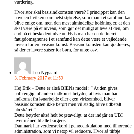
vurdering.
Hvor stor skal basisindkomsten være? I princippet kan den
have en hvilken som helst størrelse, som man i et samfund kan
blive enige om, men den mest almindelige holdning er, at den
skal være på et niveau, som gør det muligt at leve af den, om
end på et beskedent niveau. Hvis man har en defineret
fattigdomsgrænse i et samfund kan dette være et vejledende
niveau for en basisindkomst. Basisindkomsten kan gradueres,
så der er lavere satser for børn, for unge osv.
Leo Nygaard
3. February 2017 at 11:59
Hej Erik – Dette er altså BIENs model : ” At den gives
uafhængigt af anden indkomst betyder, at hvis man har
indkomst fra lønarbejde eller egen virksomhed, bliver
basisindkomsten ikke berørt men vil stadig blive udbetalt
ubeskåret.”
Dette betyder altså helt bogstaveligt, at der indgår en UBI
hver måned til alle borgere.
Danmark har verdensrekord i pengecirkulation med tilhørende
administration, som vi netop vil reducere. Hvor så tilføje