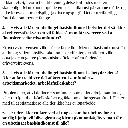
uddannelse), hvor retten til denne ydelse forbindes med en
skattepligt. Man kunne opfatte en basisindkomst på samme måde, og
ikke kræve en arbejdspligt (aktiveringspligt). Det er uretfærdigt,
fordi det rammer de fattige.
4.
Hvis alle får en ubetinget basisindkomst betyder det så ikke,
at erhvervsfrekvensen vil falde, så man får sværere ved at
finansiere velfærdssamfundet?
Erhvervsfrekvensen ville måske falde lidt. Men en basisindkomst får
andre og videre positive økonomiske effekter, der sikkert ville
opveje de negative økonomiske effekter af en faldende
erhvervsfrekvens.
5.
Hvis alle får en ubetinget basisindkomst – betyder det så
ikke at færre bliver del af kernen i samfundet –
arbejdsmarkedet, arbejdsfælleskabet?
Problemet er, at vi definerer samfundet som et lønarbejdssamfund,
taler om lønarbejdsfælleskabet og ikke om et borgersamfund. Det er
med til at stigmatisere alle der ikke har et lønarbejde.
6.
Er der ikke en fare ved at nogle, som har behov for en
særlig hjælp, vil blive glemt og klemt økonomisk, hvis man får
en ubetinget basisindkomst til alle?