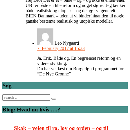
Hej Leo! Det er et – både – og – og ikke et enten-eller.
UBI er både en lille reform og noget større. Jeg tænker
både realistisk og utopisk – og det gør vi generelt i
BIEN Danmark – uden at vi binder hinanden til nogle
ganske bestemte realistisk og utopiske modeller.
Leo Nygaard
7. February 2017 at 15:33
Ja, Erik. Både og. En begrænset reform og en
videreudvikling.
Du har vel læst om Borgerløn i programmet for
“De Nye Grønne”
Søg
Search
for:
Blog: Hvad nu hvis ….?
Skak – vejen til ro, lov og orden – og til