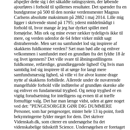
afspejler dette sig i det såkaldte ratingsystem, der løbende
ajourføres i forhold til spillernes resultater. Det spænder fra en
bundgrænse på 500 til den norske verdensmester Magnus
Carlsens absolutte maksimum på 2882 i maj 2014. Lille mig
ligger i skrivende stund på 1795; yderst middelmådigt i
forhold til, hvor mange år jeg har dyrket spillet med
fornøjelse. Min ork og mine evner rækker tydeligvis ikke til
mere, og verden udenfor de 64 felter virker mildt sagt
distraherende. Men sæt nu samfundet lod sig inspirere af
skakkens fuldkomne verden? Sæt man bød alle og enhver
velkommen i samfundet med en grundløn fra det fyldte 18 år
og livet igennem? Det ville svare til åbningsstillingens
fuldkomne, retfærdige, grundlæggende lighed! Og hvis man
samtidig lod sig inspirere til at sørge for langt mere
samfundsmæssig lighed, så ville vi for alvor kunne drage
nytte af skakkens forbillede. Allerede under de nuværende
mangelfulde forhold ville indførelse af grundløn skænke alle
og enhver en fundamental tryghed. Og netop tryghed er en
vigtig forudsætning for intelligens og evnen til at træffe
fornuftige valg. Det har man længe vidst, uden at gøre noget
ved det: ”PENGESORGER GØR DIG DUMMERE
Personer, som har pengesorger, mister hele 13 iq-point, fordi
bekymringerne fylder meget for dem. Det skriver
Videnskab.dk, som citerer en undersøgelse fra det
videnskabelige tidsskrift Science. Undersøgelsen er foretaget