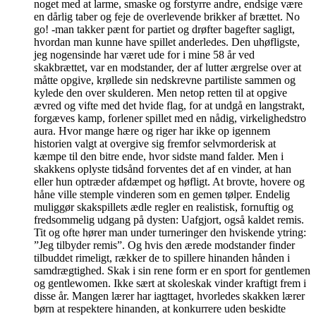
noget med at larme, smaske og forstyrre andre, endsige være
en dårlig taber og feje de overlevende brikker af brættet. No
go! -man takker pænt for partiet og drøfter bagefter sagligt,
hvordan man kunne have spillet anderledes. Den uhøfligste,
jeg nogensinde har været ude for i mine 58 år ved
skakbrættet, var en modstander, der af lutter ærgrelse over at
måtte opgive, krøllede sin nedskrevne partiliste sammen og
kylede den over skulderen. Men netop retten til at opgive
ævred og vifte med det hvide flag, for at undgå en langstrakt,
forgæves kamp, forlener spillet med en nådig, virkelighedstro
aura. Hvor mange hære og riger har ikke op igennem
historien valgt at overgive sig fremfor selvmorderisk at
kæmpe til den bitre ende, hvor sidste mand falder. Men i
skakkens oplyste tidsånd forventes det af en vinder, at han
eller hun optræder afdæmpet og høfligt. At brovte, hovere og
håne ville stemple vinderen som en gemen tølper. Endelig
muliggør skakspillets ædle regler en realistisk, fornuftig og
fredsommelig udgang på dysten: Uafgjort, også kaldet remis.
Tit og ofte hører man under turneringer den hviskende ytring:
”Jeg tilbyder remis”. Og hvis den ærede modstander finder
tilbuddet rimeligt, rækker de to spillere hinanden hånden i
samdrægtighed. Skak i sin rene form er en sport for gentlemen
og gentlewomen. Ikke sært at skoleskak vinder kraftigt frem i
disse år. Mangen lærer har iagttaget, hvorledes skakken lærer
børn at respektere hinanden, at konkurrere uden beskidte