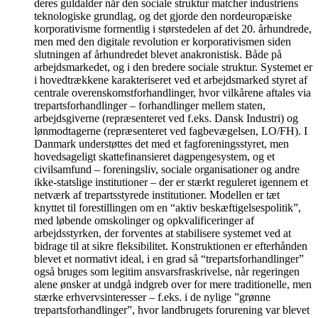
deres guldalder når den sociale struktur matcher industriens
teknologiske grundlag, og det gjorde den nordeuropæiske
korporativisme formentlig i størstedelen af det 20. århundrede,
men med den digitale revolution er korporativismen siden
slutningen af århundredet blevet anakronistisk. Både på
arbejdsmarkedet, og i den bredere sociale struktur. Systemet er
i hovedtrækkene karakteriseret ved et arbejdsmarked styret af
centrale overenskomstforhandlinger, hvor vilkårene aftales via
trepartsforhandlinger – forhandlinger mellem staten,
arbejdsgiverne (repræsenteret ved f.eks. Dansk Industri) og
lønmodtagerne (repræsenteret ved fagbevægelsen, LO/FH). I
Danmark understøttes det med et fagforeningsstyret, men
hovedsageligt skattefinansieret dagpengesystem, og et
civilsamfund – foreningsliv, sociale organisationer og andre
ikke-statslige institutioner – der er stærkt reguleret igennem et
netværk af trepartsstyrede institutioner. Modellen er tæt
knyttet til forestillingen om en “aktiv beskæftigelsespolitik”,
med løbende omskolinger og opkvalificeringer af
arbejdsstyrken, der forventes at stabilisere systemet ved at
bidrage til at sikre fleksibilitet. Konstruktionen er efterhånden
blevet et normativt ideal, i en grad så “trepartsforhandlinger”
også bruges som legitim ansvarsfraskrivelse, når regeringen
alene ønsker at undgå indgreb over for mere traditionelle, men
stærke erhvervsinteresser – f.eks. i de nylige ”grønne
trepartsforhandlinger”, hvor landbrugets forurening var blevet