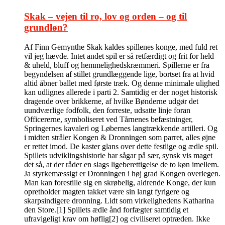
Skak – vejen til ro, lov og orden – og til
grundløn?
Af Finn Gemynthe Skak kaldes spillenes konge, med fuld ret
vil jeg hævde. Intet andet spil er så retfærdigt og frit for held
& uheld, bluff og hemmelighedskræmmeri. Spillerne er fra
begyndelsen af stillet grundlæggende lige, bortset fra at hvid
altid åbner ballet med første træk. Og denne minimale ulighed
kan udlignes allerede i parti 2. Samtidig er der noget historisk
dragende over brikkerne, af hvilke Bønderne udgør det
uundværlige fodfolk, den forreste, udsatte linje foran
Officererne, symboliseret ved Tårnenes befæstninger,
Springernes kavaleri og Løbernes langtrækkende artilleri. Og
i midten stråler Kongen & Dronningen som parret, alles øjne
er rettet imod. De kaster glans over dette festlige og ædle spil.
Spillets udviklingshistorie har sågar på sær, synsk vis maget
det så, at der råder en slags ligeberettigelse de to køn imellem.
Ja styrkemæssigt er Dronningen i høj grad Kongen overlegen.
Man kan forestille sig en skrøbelig, aldrende Konge, der kun
opretholder magten takket være sin langt fyrigere og
skarpsindigere dronning. Lidt som virkelighedens Katharina
den Store.[1] Spillets ædle ånd forfægter samtidig et
ufravigeligt krav om høflig[2] og civiliseret optræden. Ikke