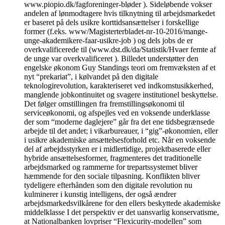
www.piopio.dk/fagforeninger-bløder ). Sideløbende vokser
andelen af lønmodtagere hvis tilknytning til arbejdsmarkedet
er baseret på dels usikre korttidsansættelser i forskellige
former (f.eks. www/Magisterterbladet-nr-10-2016/mange-
unge-akademikere-faar-usikre-job ) og dels jobs de er
overkvalificerede til (www.dst.dk/da/Statistik/Hvaer femte af
de unge var overkvalificeret ). Billedet understøtter den
engelske økonom Guy Standings teori om fremvæksten af et
nyt “prekariat”, i kølvandet på den digitale
teknologirevolution, karakteriseret ved indkomstusikkerhed,
manglende jobkontinuitet og svagere institutionel beskyttelse.
Det følger omstillingen fra fremstillingsøkonomi til
serviceøkonomi, og afspejles ved en voksende underklasse
der som “moderne daglejere” går fra det ene tidsbegrænsede
arbejde til det andet; i vikarbureauer, i “gig”-økonomien, eller
i usikre akademiske ansættelsesforhold etc. Når en voksende
del af arbejdsstyrken er i midlertidige, projektbaserede eller
hybride ansættelsesformer, fragmenteres det traditionelle
arbejdsmarked og rammerne for trepartssystemet bliver
hæmmende for den sociale tilpasning. Konflikten bliver
tydeligere efterhånden som den digitale revolution nu
kulminerer i kunstig intelligens, der også ændrer
arbejdsmarkedsvilkårene for den ellers beskyttede akademiske
middelklasse I det perspektiv er det uansvarlig konservatisme,
at Nationalbanken lovpriser “Flexicurity-modellen” som