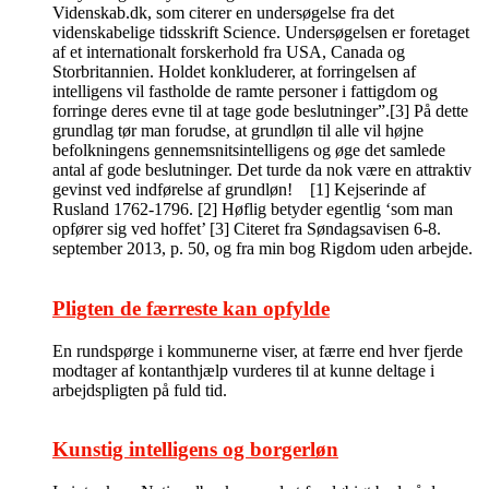
Videnskab.dk, som citerer en undersøgelse fra det
videnskabelige tidsskrift Science. Undersøgelsen er foretaget
af et internationalt forskerhold fra USA, Canada og
Storbritannien. Holdet konkluderer, at forringelsen af
intelligens vil fastholde de ramte personer i fattigdom og
forringe deres evne til at tage gode beslutninger”.[3] På dette
grundlag tør man forudse, at grundløn til alle vil højne
befolkningens gennemsnitsintelligens og øge det samlede
antal af gode beslutninger. Det turde da nok være en attraktiv
gevinst ved indførelse af grundløn! [1] Kejserinde af
Rusland 1762-1796. [2] Høflig betyder egentlig ‘som man
opfører sig ved hoffet’ [3] Citeret fra Søndagsavisen 6-8.
september 2013, p. 50, og fra min bog Rigdom uden arbejde.
Pligten de færreste kan opfylde
En rundspørge i kommunerne viser, at færre end hver fjerde
modtager af kontanthjælp vurderes til at kunne deltage i
arbejdspligten på fuld tid.
Kunstig intelligens og borgerløn