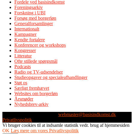
Fordele ved basisindkomst
Foreningsarkiv
Forskning i UBI
Forsøg med borgerløn
Generalforsamlinger
Internationalt
Kampagner
Kendte fortalere
Konferencer og workshops
Kongresser
Litteratur
Ofte stillede spørgsmål
Podcasts
Radio og TV-udsendelser
Studieopgaver og specialeafhandlinger
Støt os
Særligt fremhævet
Websites om borgerløn
Årsmøder
Nyhedsbrev-arkiv
Webmaster: Michael Husen -
webmaster@basisindkomst.dk
-
Privatlivspolitik
Vi bruger cookies til at indsamle statistik vedr. brug af hjemmesiden
OK
Læs mere om vores Privatlivspolitik