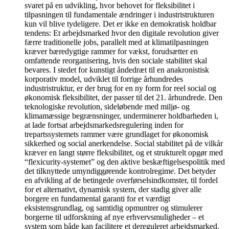
svaret på en udvikling, hvor behovet for fleksibilitet i
tilpasningen til fundamentale ændringer i industristrukturen
kun vil blive tydeligere. Det er ikke en demokratisk holdbar
tendens: Et arbejdsmarked hvor den digitale revolution giver
færre traditionelle jobs, parallelt med at klimatilpasningen
kræver bæredygtige rammer for vækst, forudsætter en
omfattende reorganisering, hvis den sociale stabilitet skal
bevares. I stedet for kunstigt åndedræt til en anakronistisk
korporativ model, udviklet til forrige århundredes
industristruktur, er der brug for en ny form for reel social og
økonomisk fleksibilitet, der passer til det 21. århundrede. Den
teknologiske revolution, sideløbende med miljø- og
klimamæssige begrænsninger, underminerer holdbarheden i,
at lade fortsat arbejdsmarkedsregulering inden for
trepartssystemets rammer være grundlaget for økonomisk
sikkerhed og social anerkendelse. Social stabilitet på de vilkår
kræver en langt større fleksibilitet, og et strukturelt opgør med
“flexicurity-systemet” og den aktive beskæftigelsespolitik med
det tilknyttede umyndiggørende kontrolregime. Det betyder
en afvikling af de betingede overførselsindkomster, til fordel
for et alternativt, dynamisk system, der stadig giver alle
borgere en fundamental garanti for et værdigt
eksistensgrundlag, og samtidig opmuntrer og stimulerer
borgerne til udforskning af nye erhvervsmuligheder – et
system som både kan facilitere et dereguleret arbejdsmarked,