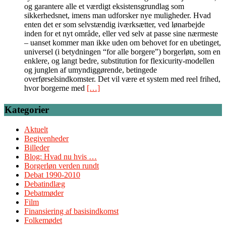
og garantere alle et værdigt eksistensgrundlag som
sikkerhedsnet, imens man udforsker nye muligheder. Hvad
enten det er som selvstændig iværksætter, ved lønarbejde
inden for et nyt område, eller ved selv at passe sine nærmeste
– uanset kommer man ikke uden om behovet for en ubetinget,
universel (i betydningen “for alle borgere”) borgerløn, som en
enklere, og langt bedre, substitution for flexicurity-modellen
og junglen af umyndiggørende, betingede
overførselsindkomster. Det vil være et system med reel frihed,
hvor borgerne med
[…]
Kategorier
Aktuelt
Begivenheder
Billeder
Blog: Hvad nu hvis …
Borgerløn verden rundt
Debat 1990-2010
Debatindlæg
Debatmøder
Film
Finansiering af basisindkomst
Folkemødet