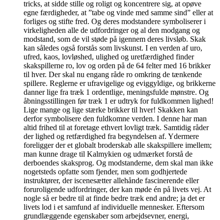
tricks, at sidde stille og roligt og koncentrere sig, at opøve
egne færdigheder, at ”tabe og vinde med samme sind” eller at
forliges og stifte fred. Og deres modstandere symboliserer i
virkeligheden alle de udfordringer og al den modgang og
modstand, som de vil støde på igennem deres livsløb. Skak
kan således også forstås som livskunst. I en verden af uro,
ufred, kaos, lovløshed, ulighed og uretfærdighed finder
skakspillerne ro, lov og orden på de 64 felter med 16 brikker
til hver. Der skal nu engang råde ro omkring de tænkende
spillere. Reglerne er ufravigelige og eviggyldige, og brikkerne
danner lige fra træk 1 ordentlige, meningsfulde mønstre. Og
åbningsstillingen før træk 1 er udtryk for fuldkommen lighed!
Lige mange og lige stærke brikker til hver! Skakken kan
derfor symbolisere den fuldkomne verden. I denne har man
altid frihed til at foretage ethvert lovligt træk. Samtidig råder
der lighed og retfærdighed fra begyndelsen af. Ydermere
foreligger der et globalt broderskab alle skakspillere imellem;
man kunne drage til Kalmykien og udmærket forstå de
derboendes skaksprog. Og modstanderne, dem skal man ikke
nogetsteds opfatte som fjender, men som godhjertede
instruktører, der iscenesætter allehånde fascinerende eller
foruroligende udfordringer, der kan møde én på livets vej. At
nogle så er bedre til at finde bedre træk end andre; ja det er
livets lod i et samfund af individuelle mennesker. Eftersom
grundlæggende egenskaber som arbejdsevner, energi,