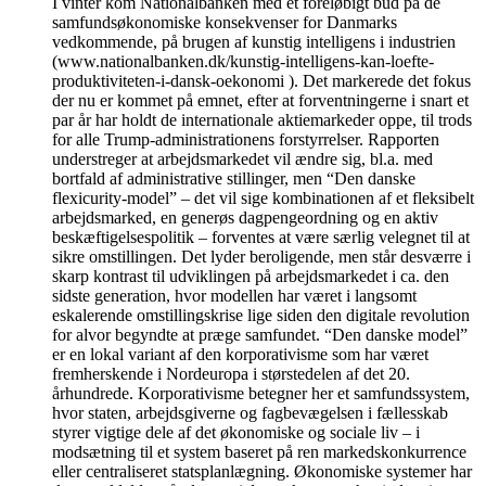
I vinter kom Nationalbanken med et foreløbigt bud på de
samfundsøkonomiske konsekvenser for Danmarks
vedkommende, på brugen af kunstig intelligens i industrien
(www.nationalbanken.dk/kunstig-intelligens-kan-loefte-
produktiviteten-i-dansk-oekonomi ). Det markerede det fokus
der nu er kommet på emnet, efter at forventningerne i snart et
par år har holdt de internationale aktiemarkeder oppe, til trods
for alle Trump-administrationens forstyrrelser. Rapporten
understreger at arbejdsmarkedet vil ændre sig, bl.a. med
bortfald af administrative stillinger, men “Den danske
flexicurity-model” – det vil sige kombinationen af et fleksibelt
arbejdsmarked, en generøs dagpengeordning og en aktiv
beskæftigelsespolitik – forventes at være særlig velegnet til at
sikre omstillingen. Det lyder beroligende, men står desværre i
skarp kontrast til udviklingen på arbejdsmarkedet i ca. den
sidste generation, hvor modellen har været i langsomt
eskalerende omstillingskrise lige siden den digitale revolution
for alvor begyndte at præge samfundet. “Den danske model”
er en lokal variant af den korporativisme som har været
fremherskende i Nordeuropa i størstedelen af det 20.
århundrede. Korporativisme betegner her et samfundssystem,
hvor staten, arbejdsgiverne og fagbevægelsen i fællesskab
styrer vigtige dele af det økonomiske og sociale liv – i
modsætning til et system baseret på ren markedskonkurrence
eller centraliseret statsplanlægning. Økonomiske systemer har