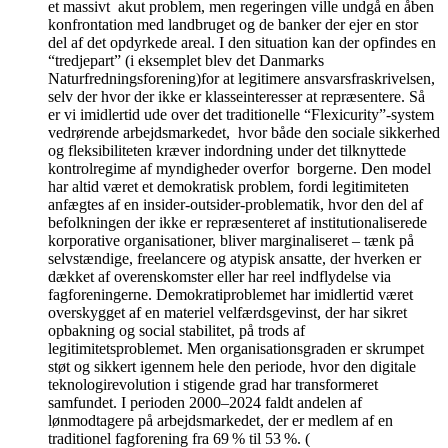
et massivt akut problem, men regeringen ville undgå en åben
konfrontation med landbruget og de banker der ejer en stor
del af det opdyrkede areal. I den situation kan der opfindes en
“tredjepart” (i eksemplet blev det Danmarks
Naturfredningsforening)for at legitimere ansvarsfraskrivelsen,
selv der hvor der ikke er klasseinteresser at repræsentere. Så
er vi imidlertid ude over det traditionelle “Flexicurity”-system
vedrørende arbejdsmarkedet, hvor både den sociale sikkerhed
og fleksibiliteten kræver indordning under det tilknyttede
kontrolregime af myndigheder overfor borgerne. Den model
har altid været et demokratisk problem, fordi legitimiteten
anfægtes af en insider-outsider-problematik, hvor den del af
befolkningen der ikke er repræsenteret af institutionaliserede
korporative organisationer, bliver marginaliseret – tænk på
selvstændige, freelancere og atypisk ansatte, der hverken er
dækket af overenskomster eller har reel indflydelse via
fagforeningerne. Demokratiproblemet har imidlertid været
overskygget af en materiel velfærdsgevinst, der har sikret
opbakning og social stabilitet, på trods af
legitimitetsproblemet. Men organisationsgraden er skrumpet
støt og sikkert igennem hele den periode, hvor den digitale
teknologirevolution i stigende grad har transformeret
samfundet. I perioden 2000–2024 faldt andelen af
lønmodtagere på arbejdsmarkedet, der er medlem af en
traditionel fagforening fra 69 % til 53 %. (