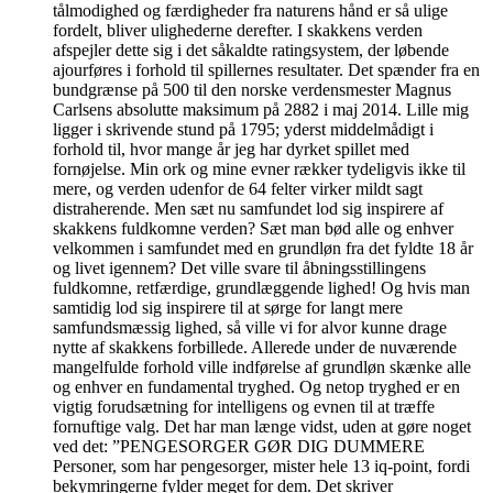
tålmodighed og færdigheder fra naturens hånd er så ulige
fordelt, bliver ulighederne derefter. I skakkens verden
afspejler dette sig i det såkaldte ratingsystem, der løbende
ajourføres i forhold til spillernes resultater. Det spænder fra en
bundgrænse på 500 til den norske verdensmester Magnus
Carlsens absolutte maksimum på 2882 i maj 2014. Lille mig
ligger i skrivende stund på 1795; yderst middelmådigt i
forhold til, hvor mange år jeg har dyrket spillet med
fornøjelse. Min ork og mine evner rækker tydeligvis ikke til
mere, og verden udenfor de 64 felter virker mildt sagt
distraherende. Men sæt nu samfundet lod sig inspirere af
skakkens fuldkomne verden? Sæt man bød alle og enhver
velkommen i samfundet med en grundløn fra det fyldte 18 år
og livet igennem? Det ville svare til åbningsstillingens
fuldkomne, retfærdige, grundlæggende lighed! Og hvis man
samtidig lod sig inspirere til at sørge for langt mere
samfundsmæssig lighed, så ville vi for alvor kunne drage
nytte af skakkens forbillede. Allerede under de nuværende
mangelfulde forhold ville indførelse af grundløn skænke alle
og enhver en fundamental tryghed. Og netop tryghed er en
vigtig forudsætning for intelligens og evnen til at træffe
fornuftige valg. Det har man længe vidst, uden at gøre noget
ved det: ”PENGESORGER GØR DIG DUMMERE
Personer, som har pengesorger, mister hele 13 iq-point, fordi
bekymringerne fylder meget for dem. Det skriver