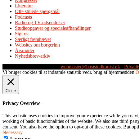
Kongresser
Litteratur
Ofte stillede spørgsmål
Podcasts
Radio og TV-udsendelser
Studieopgaver og specialeafhandlinger
Støt os
Særligt fremhævet
Websites om borgerløn
Årsmøder
Nyhedsbrev-arkiv
Webmaster: Michael Husen -
webmaster@basisindkomst.dk
-
Privatli
Vi bruger cookies til at indsamle statistik vedr. brug af hjemmesiden
Close
Privacy Overview
This website uses cookies to improve your experience while you navigat
working of basic functionalities of the website. We also use third-pa
consent. You also have the option to opt-out of these cookies. But op
Necessary
Necessary