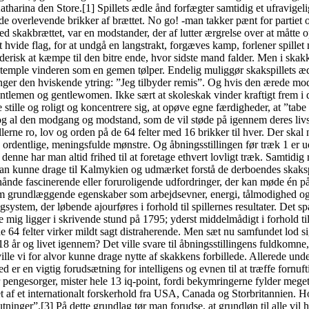
tharina den Store.[1] Spillets ædle ånd forfægter samtidig et ufravigeli
 de overlevende brikker af brættet. No go! -man takker pænt for partiet 
ed skakbrættet, var en modstander, der af lutter ærgrelse over at måtte
t hvide flag, for at undgå en langstrakt, forgæves kamp, forlener spille
erisk at kæmpe til den bitre ende, hvor sidste mand falder. Men i skakke
stemple vinderen som en gemen tølper. Endelig muliggør skakspillets ædl
inger den hviskende ytring: ”Jeg tilbyder remis”. Og hvis den ærede mods
ntlemen og gentlewomen. Ikke sært at skoleskak vinder kraftigt frem i d
 stille og roligt og koncentrere sig, at opøve egne færdigheder, at ”tabe
og al den modgang og modstand, som de vil støde på igennem deres livsl
llerne ro, lov og orden på de 64 felter med 16 brikker til hver. Der ska
1 ordentlige, meningsfulde mønstre. Og åbningsstillingen før træk 1 er 
nne har man altid frihed til at foretage ethvert lovligt træk. Samtidig
m; man kunne drage til Kalmykien og udmærket forstå de derboendes ska
ånde fascinerende eller foruroligende udfordringer, der kan møde én på l
som grundlæggende egenskaber som arbejdsevner, energi, tålmodighed og f
tingsystem, der løbende ajourføres i forhold til spillernes resultater. D
ig ligger i skrivende stund på 1795; yderst middelmådigt i forhold til,
de 64 felter virker mildt sagt distraherende. Men sæt nu samfundet lod
 år og livet igennem? Det ville svare til åbningsstillingens fuldkomne
ville vi for alvor kunne drage nytte af skakkens forbillede. Allerede u
er en vigtig forudsætning for intelligens og evnen til at træffe fornuft
r, mister hele 13 iq-point, fordi bekymringerne fylder meget for 
t af et internationalt forskerhold fra USA, Canada og Storbritannien. Hol
lutninger”.[3] På dette grundlag tør man forudse, at grundløn til alle vi