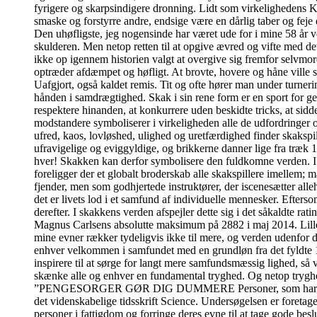
fyrigere og skarpsindigere dronning. Lidt som virkelighedens Ka
smaske og forstyrre andre, endsige være en dårlig taber og feje
Den uhøfligste, jeg nogensinde har været ude for i mine 58 år v
skulderen. Men netop retten til at opgive ævred og vifte med de
ikke op igennem historien valgt at overgive sig fremfor selvmord
optræder afdæmpet og høfligt. At brovte, hovere og håne ville 
Uafgjort, også kaldet remis. Tit og ofte hører man under turner
hånden i samdrægtighed. Skak i sin rene form er en sport for ge
respektere hinanden, at konkurrere uden beskidte tricks, at sidde
modstandere symboliserer i virkeligheden alle de udfordringer 
ufred, kaos, lovløshed, ulighed og uretfærdighed finder skakspi
ufravigelige og eviggyldige, og brikkerne danner lige fra træk 
hver! Skakken kan derfor symbolisere den fuldkomne verden. I de
foreligger der et globalt broderskab alle skakspillere imelle
fjender, men som godhjertede instruktører, der iscenesætter alleh
det er livets lod i et samfund af individuelle mennesker. Efter
derefter. I skakkens verden afspejler dette sig i det såkaldte ra
Magnus Carlsens absolutte maksimum på 2882 i maj 2014. Lille m
mine evner rækker tydeligvis ikke til mere, og verden udenfor 
enhver velkommen i samfundet med en grundløn fra det fyldte 18
inspirere til at sørge for langt mere samfundsmæssig lighed, så 
skænke alle og enhver en fundamental tryghed. Og netop tryghed 
”PENGESORGER GØR DIG DUMMERE Personer, som har pengesorge
det videnskabelige tidsskrift Science. Undersøgelsen er foretage
personer i fattigdom og forringe deres evne til at tage gode bes