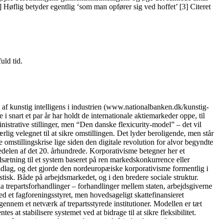
 Høflig betyder egentlig ‘som man opfører sig ved hoffet’ [3] Citeret
uld tid.
kunstig intelligens i industrien (www.nationalbanken.dk/kunstig-
 snart et par år har holdt de internationale aktiemarkeder oppe, til
nistrative stillinger, men “Den danske flexicurity-model” – det vil
lig velegnet til at sikre omstillingen. Det lyder beroligende, men står
 omstillingskrise lige siden den digitale revolution for alvor begyndte
delen af det 20. århundrede. Korporativisme betegner her et
dsætning til et system baseret på ren markedskonkurrence eller
ndlag, og det gjorde den nordeuropæiske korporativisme formentlig i
tisk. Både på arbejdsmarkedet, og i den bredere sociale struktur.
ia trepartsforhandlinger – forhandlinger mellem staten, arbejdsgiverne
 et fagforeningsstyret, men hovedsageligt skattefinansieret
igennem et netværk af trepartsstyrede institutioner. Modellen er tæt
 at stabilisere systemet ved at bidrage til at sikre fleksibilitet.