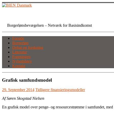
Skip
to
content
BIEN Danmark
Borgerlønsbevægelsen – Netværk for Basisindkomst
Forside
Borgerløn
Debat og forskning
Litteratur
Foreningen
Nyhedsbrev
Kontakt
Grafisk samfundsmodel
29. September 2014
Tidligere finansieringsmodeller
Af Søren Skogstad Nielsen
En grafisk model over penge- og ressourcestrømme i samfundet, med 