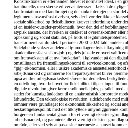
Konstruktionen er efterhånden blevet et normativt ideal, i en g
traditionelle, men stærke erhvervsinteresser – f.eks. i de nyli
konfrontation med landbruget og de banker der ejer en stor del 
legitimere ansvarsfraskrivelsen, selv der hvor der ikke er klass
sociale sikkerhed og fleksibiliteten kræver indordning under de
af en insider-outsider-problematik, hvor den del af befolkningen
atypisk ansatte, der hverken er dækket af overenskomster eller 
opbakning og social stabilitet, på trods af legitimitetsprobleme
transformeret samfundet. I perioden 2000–2024 faldt andelen af
Sideløbende vokser andelen af lønmodtagere hvis tilknytning ti
akademikere-faar-usikre-job ) og dels jobs de er overkvalificer
om fremvæksten af et nyt “prekariat”, i kølvandet på den digita
omstillingen fra fremstillingsøkonomi til serviceøkonomi, og af
“gig”-økonomien, eller i usikre akademiske ansættelsesforhold et
arbejdsmarked og rammerne for trepartssystemet bliver hæmmende 
også ændrer arbejdsmarkedsvilkårene for den ellers beskyttede 
en udvikling, hvor behovet for fleksibilitet i tilpasningen til 
digitale revolution giver færre traditionelle jobs, parallelt med
stedet for kunstigt åndedræt til en anakronistisk korporativ model
århundrede. Den teknologiske revolution, sideløbende med milj
rammer være grundlaget for økonomisk sikkerhed og social anerken
beskæftigelsespolitik med det tilknyttede umyndiggørende kontrol
borgere en fundamental garanti for et værdigt eksistensgrundlag
arbejdsmarked, og garantere alle et værdigt eksistensgrundlag 
område, eller ved selv at passe sine nærmeste – uanset kommer 