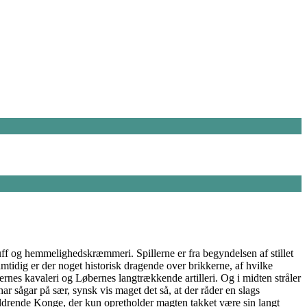
luff og hemmelighedskræmmeri. Spillerne er fra begyndelsen af stillet
amtidig er der noget historisk dragende over brikkerne, af hvilke
rnes kavaleri og Løbernes langtrækkende artilleri. Og i midten stråler
ar sågar på sær, synsk vis maget det så, at der råder en slags
aldrende Konge, der kun opretholder magten takket være sin langt