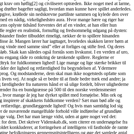
gt krav om høflig[2] og civiliseret optræden. Ikke noget med at larme,
og drøfter bagefter sagligt, hvordan man kunne have spillet anderledes.
 opgive, krøllede sin nedskrevne partiliste sammen og kylede den over
t med en nådig, virkelighedstro aura. Hvor mange hære og riger har
ns oplyste tidsånd forventes det af en vinder, at han eller hun
e regler en realistisk, fornuftig og fredsommelig udgang på dysten:
tander finder tilbuddet rimeligt, rækker de to spillere hinanden
isse år. Mangen lærer har iagttaget, hvorledes skakken lærer børn at
 og vinde med samme sind” eller at forliges og stifte fred. Og deres
øb. Skak kan således også forstås som livskunst. I en verden af uro,
l nu engang råde ro omkring de tænkende spillere. Reglerne er
udtryk for fuldkommen lighed! Lige mange og lige stærke brikker til
 råder der lighed og retfærdighed fra begyndelsen af. Ydermere
ksprog. Og modstanderne, dem skal man ikke nogetsteds opfatte som
ivets vej. At nogle så er bedre til at finde bedre træk end andre; ja
ærdigheder fra naturens hånd er så ulige fordelt, bliver ulighederne
et spænder fra en bundgrænse på 500 til den norske verdensmester
 hvor mange år jeg har dyrket spillet med fornøjelse. Min ork og
 sig inspirere af skakkens fuldkomne verden? Sæt man bød alle og
, retfærdige, grundlæggende lighed! Og hvis man samtidig lod sig
nder de nuværende mangelfulde forhold ville indførelse af grundløn
ige valg. Det har man længe vidst, uden at gøre noget ved det:
dem. Det skriver Videnskab.dk, som citerer en undersøgelse fra
det konkluderer, at forringelsen af intelligens vil fastholde de ramte
l højne befolkningens gennemsnitsintelligens og øge det samlede antal