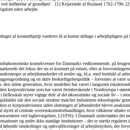
t ved indførelse af grundløn! [1] Kejserinde af Rusland 1762-1796. [2]
 Rigdom uden arbejde.
ager af kontanthjælp vurderes til at kunne deltage i arbejdspligten på f
fundsøkonomiske konsekvenser for Danmarks vedkommende, på brugen af 
arkerede det fokus der nu er kommet på emnet, efter at forventningerne i
understreger at arbejdsmarkedet vil ændre sig, bl.a. med bortfald af admi
gpengeordning og en aktiv beskæftigelsespolitik – forventes at være sær
a. den sidste generation, hvor modellen har været i langsomt eskalerende
 den korporativisme som har været fremherskende i Nordeuropa i største
fællesskab styrer vigtige dele af det økonomiske og sociale liv – i mo
guldalder når den sociale struktur matcher industriens teknologiske gru
tion er korporativismen siden slutningen af århundredet blevet anakronis
 styret af centrale overenskomstforhandlinger, hvor vilkårene aftales v
præsenteret ved fagbevægelsen, LO/FH). I Danmark understøttes det med
sationer og andre ikke-statslige institutioner – der er stærkt reguleret 
d løbende omskolinger og opkvalificeringer af arbejdsstyrken, der forventes