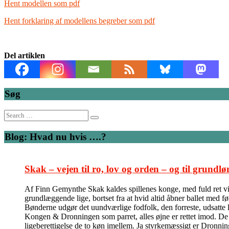
Hent modellen som pdf
Hent forklaring af modellens begreber som pdf
Del artiklen
Søg
Search
for:
Blog: Hvad nu hvis ….?
Skak – vejen til ro, lov og orden – og til grundlø
Af Finn Gemynthe Skak kaldes spillenes konge, med fuld ret vil 
grundlæggende lige, bortset fra at hvid altid åbner ballet med f
Bønderne udgør det uundværlige fodfolk, den forreste, udsatte l
Kongen & Dronningen som parret, alles øjne er rettet imod. De kas
ligeberettigelse de to køn imellem. Ja styrkemæssigt er Dronni