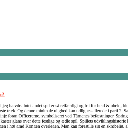
n?
jeg hævde. Intet andet spil er så retfærdigt og frit for held & uheld, b
ørste træk. Og denne minimale ulighed kan udlignes allerede i parti 2. S
inje foran Officererne, symboliseret ved Tårnenes befæstninger, Springe
ter glans over dette festlige og ædle spil. Spillets udviklingshistorie h
ngen i høj grad Kongen overlegen. Man kan forestille sig en skrøbelig, 