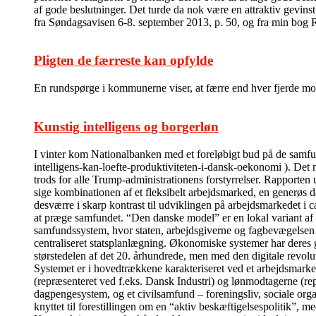
af gode beslutninger. Det turde da nok være en attraktiv gevins
fra Søndagsavisen 6-8. september 2013, p. 50, og fra min bog
Pligten de færreste kan opfylde
En rundspørge i kommunerne viser, at færre end hver fjerde modt
Kunstig intelligens og borgerløn
I vinter kom Nationalbanken med et foreløbigt bud på de sam
intelligens-kan-loefte-produktiviteten-i-dansk-oekonomi ). Det m
trods for alle Trump-administrationens forstyrrelser. Rapporten 
sige kombinationen af et fleksibelt arbejdsmarked, en generøs da
desværre i skarp kontrast til udviklingen på arbejdsmarkedet i c
at præge samfundet. “Den danske model” er en lokal variant af
samfundssystem, hvor staten, arbejdsgiverne og fagbevægelsen i 
centraliseret statsplanlægning. Økonomiske systemer har deres 
størstedelen af det 20. århundrede, men med den digitale revolu
Systemet er i hovedtrækkene karakteriseret ved et arbejdsmarked
(repræsenteret ved f.eks. Dansk Industri) og lønmodtagerne (re
dagpengesystem, og et civilsamfund – foreningsliv, sociale organi
knyttet til forestillingen om en “aktiv beskæftigelsespolitik”, me