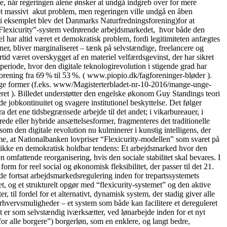
se, når regeringen alene ønsker at undgå indgreb over for mere
t et massivt akut problem, men regeringen ville undgå en åben
” (i eksemplet blev det Danmarks Naturfredningsforening)for at
lle “Flexicurity”-system vedrørende arbejdsmarkedet, hvor både den
 har altid været et demokratisk problem, fordi legitimiteten anfægtes
oner, bliver marginaliseret – tænk på selvstændige, freelancere og
tid været overskygget af en materiel velfærdsgevinst, der har sikret
periode, hvor den digitale teknologirevolution i stigende grad har
orening fra 69 % til 53 %. ( www.piopio.dk/fagforeninger-bløder ).
ellige former (f.eks. www/Magisterterbladet-nr-10-2016/mange-unge-
ceret ). Billedet understøtter den engelske økonom Guy Standings teori
 jobkontinuitet og svagere institutionel beskyttelse. Det følger
det ene tidsbegrænsede arbejde til det andet; i vikarbureauer, i
ede eller hybride ansættelsesformer, fragmenteres det traditionelle
m den digitale revolution nu kulminerer i kunstig intelligens, der
me, at Nationalbanken lovpriser “Flexicurity-modellen” som svaret på
t er ikke en demokratisk holdbar tendens: Et arbejdsmarked hvor den
 omfattende reorganisering, hvis den sociale stabilitet skal bevares. I
form for reel social og økonomisk fleksibilitet, der passer til det 21.
 fortsat arbejdsmarkedsregulering inden for trepartssystemets
et, og et strukturelt opgør med “flexicurity-systemet” og den aktive
til fordel for et alternativt, dynamisk system, der stadig giver alle
rhvervsmuligheder – et system som både kan facilitere et dereguleret
 er som selvstændig iværksætter, ved lønarbejde inden for et nyt
r alle borgere”) borgerløn, som en enklere, og langt bedre,