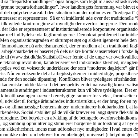
rad så “trepartsforhandlinger” også bruges som legitim ansvarsfraskrivel
ge ”grønne trepartsforhandlinger”, hvor landbrugets forurening var bleve
af det opdyrkede areal. I den situation kan der opfindes en “tredjepart
einteresser at repræsentere. Så er vi imidlertid ude over det traditione
t tilknyttede kontrolregime af myndigheder overfor borgerne. Den model
 der ikke er repræsenteret af institutionaliserede korporative organisati
har reel indflydelse via fagforeningerne. Demokratiproblemet har imidler
t. Men organisationsgraden er skrumpet støt og sikkert igennem hele den 
 lønmodtagere på arbejdsmarkedet, der er medlem af en traditionel fagf
l arbejdsmarkedet er baseret på dels usikre korttidsansættelser i forsk
ede til (www.dst.dk/da/Statistik/Hvaer femte af de unge var overkvalifi
le teknologirevolution, karakteriseret ved indkomstusikkerhed, manglende
spejles ved en voksende underklasse der som “moderne daglejere” går fra 
c. Når en voksende del af arbejdsstyrken er i midlertidige, projektbaser
for den sociale tilpasning. Konflikten bliver tydeligere efterhånden so
akademiske middelklasse I det perspektiv er det uansvarlig konservatis
fundamentale ændringer i industristrukturen kun vil blive tydeligere. De
 at klimatilpasningen kræver bæredygtige rammer for vækst, forudsætter en
, udviklet til forrige århundredes industristruktur, er der brug for en ny 
ø- og klimamæssige begrænsninger, underminerer holdbarheden i, at lade
delse. Social stabilitet på de vilkår kræver en langt større fleksibilit
regime. Det betyder en afvikling af de betingede overførselsindkomster, 
, og samtidig opmuntrer og stimulerer borgerne til udforskning af nye e
som sikkerhedsnet, imens man udforsker nye muligheder. Hvad enten det
man ikke uden om behovet for en ubetinget, universel (i betydningen “fo