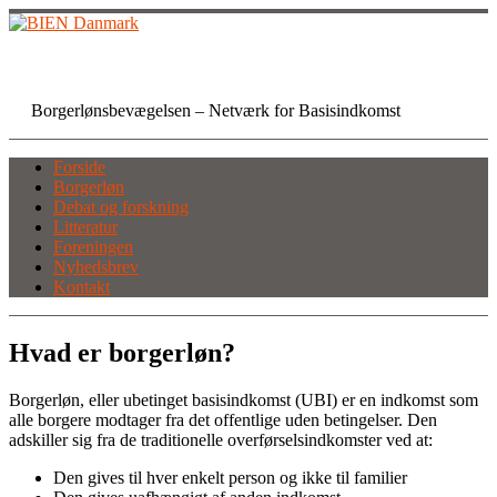
Skip
to
content
BIEN Danmark
Borgerlønsbevægelsen – Netværk for Basisindkomst
Forside
Borgerløn
Debat og forskning
Litteratur
Foreningen
Nyhedsbrev
Kontakt
Hvad er borgerløn?
Borgerløn, eller ubetinget basisindkomst (UBI) er en indkomst som
alle borgere modtager fra det offentlige uden betingelser. Den
adskiller sig fra de traditionelle overførselsindkomster ved at:
Den gives til hver enkelt person og ikke til familier