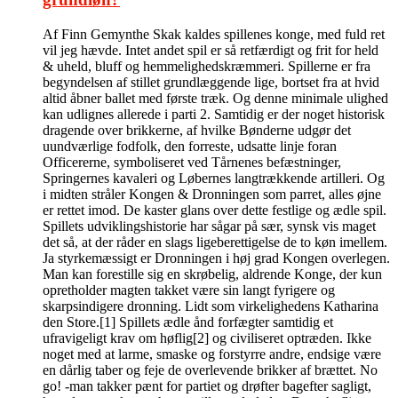
Af Finn Gemynthe Skak kaldes spillenes konge, med fuld ret
vil jeg hævde. Intet andet spil er så retfærdigt og frit for held
& uheld, bluff og hemmelighedskræmmeri. Spillerne er fra
begyndelsen af stillet grundlæggende lige, bortset fra at hvid
altid åbner ballet med første træk. Og denne minimale ulighed
kan udlignes allerede i parti 2. Samtidig er der noget historisk
dragende over brikkerne, af hvilke Bønderne udgør det
uundværlige fodfolk, den forreste, udsatte linje foran
Officererne, symboliseret ved Tårnenes befæstninger,
Springernes kavaleri og Løbernes langtrækkende artilleri. Og
i midten stråler Kongen & Dronningen som parret, alles øjne
er rettet imod. De kaster glans over dette festlige og ædle spil.
Spillets udviklingshistorie har sågar på sær, synsk vis maget
det så, at der råder en slags ligeberettigelse de to køn imellem.
Ja styrkemæssigt er Dronningen i høj grad Kongen overlegen.
Man kan forestille sig en skrøbelig, aldrende Konge, der kun
opretholder magten takket være sin langt fyrigere og
skarpsindigere dronning. Lidt som virkelighedens Katharina
den Store.[1] Spillets ædle ånd forfægter samtidig et
ufravigeligt krav om høflig[2] og civiliseret optræden. Ikke
noget med at larme, smaske og forstyrre andre, endsige være
en dårlig taber og feje de overlevende brikker af brættet. No
go! -man takker pænt for partiet og drøfter bagefter sagligt,