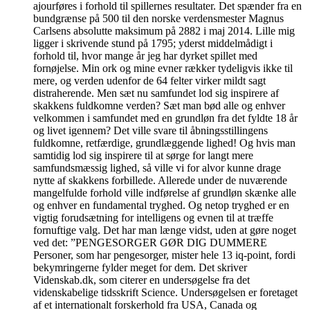
ajourføres i forhold til spillernes resultater. Det spænder fra en
bundgrænse på 500 til den norske verdensmester Magnus
Carlsens absolutte maksimum på 2882 i maj 2014. Lille mig
ligger i skrivende stund på 1795; yderst middelmådigt i
forhold til, hvor mange år jeg har dyrket spillet med
fornøjelse. Min ork og mine evner rækker tydeligvis ikke til
mere, og verden udenfor de 64 felter virker mildt sagt
distraherende. Men sæt nu samfundet lod sig inspirere af
skakkens fuldkomne verden? Sæt man bød alle og enhver
velkommen i samfundet med en grundløn fra det fyldte 18 år
og livet igennem? Det ville svare til åbningsstillingens
fuldkomne, retfærdige, grundlæggende lighed! Og hvis man
samtidig lod sig inspirere til at sørge for langt mere
samfundsmæssig lighed, så ville vi for alvor kunne drage
nytte af skakkens forbillede. Allerede under de nuværende
mangelfulde forhold ville indførelse af grundløn skænke alle
og enhver en fundamental tryghed. Og netop tryghed er en
vigtig forudsætning for intelligens og evnen til at træffe
fornuftige valg. Det har man længe vidst, uden at gøre noget
ved det: ”PENGESORGER GØR DIG DUMMERE
Personer, som har pengesorger, mister hele 13 iq-point, fordi
bekymringerne fylder meget for dem. Det skriver
Videnskab.dk, som citerer en undersøgelse fra det
videnskabelige tidsskrift Science. Undersøgelsen er foretaget
af et internationalt forskerhold fra USA, Canada og