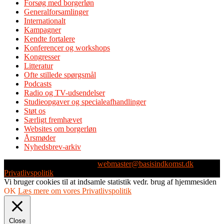
Forsøg med borgerløn
Generalforsamlinger
Internationalt
Kampagner
Kendte fortalere
Konferencer og workshops
Kongresser
Litteratur
Ofte stillede spørgsmål
Podcasts
Radio og TV-udsendelser
Studieopgaver og specialeafhandlinger
Støt os
Særligt fremhævet
Websites om borgerløn
Årsmøder
Nyhedsbrev-arkiv
Webmaster: Michael Husen -
webmaster@basisindkomst.dk
-
Privatlivspolitik
Vi bruger cookies til at indsamle statistik vedr. brug af hjemmesiden
OK
Læs mere om vores Privatlivspolitik
Close