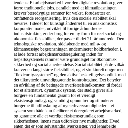
tendens: Et arbejdsmarked hvor den digitale revolution giver
færre traditionelle jobs, parallelt med at klimatilpasningen
kræver bæredygtige rammer for vækst, forudsætter en
omfattende reorganisering, hvis den sociale stabilitet skal
bevares. I stedet for kunstigt åndedræt til en anakronistisk
korporativ model, udviklet til forrige århundredes
industristruktur, er der brug for en ny form for reel social og
økonomisk fleksibilitet, der passer til det 21. århundrede. Den
teknologiske revolution, sideløbende med miljø- og
klimamæssige begrænsninger, underminerer holdbarheden i,
at lade fortsat arbejdsmarkedsregulering inden for
trepartssystemets rammer være grundlaget for økonomisk
sikkerhed og social anerkendelse. Social stabilitet på de vilkår
kræver en langt større fleksibilitet, og et strukturelt opgør med
“flexicurity-systemet” og den aktive beskæftigelsespolitik med
det tilknyttede umyndiggørende kontrolregime. Det betyder
en afvikling af de betingede overførselsindkomster, til fordel
for et alternativt, dynamisk system, der stadig giver alle
borgere en fundamental garanti for et værdigt
eksistensgrundlag, og samtidig opmuntrer og stimulerer
borgerne til udforskning af nye erhvervsmuligheder – et
system som både kan facilitere et dereguleret arbejdsmarked,
og garantere alle et værdigt eksistensgrundlag som
sikkerhedsnet, imens man udforsker nye muligheder. Hvad
enten det er som selvstændig iværksætter, ved lønarbejde