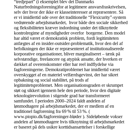
“tredjepart” (i eksemplet blev det Danmarks
Naturfredningsforening)for at legitimere ansvarsfraskrivelsen,
selv der hvor der ikke er klasseinteresser at repræsentere. Så
er vi imidlertid ude over det traditionelle “Flexicurity”-system
vedrørende arbejdsmarkedet, hvor både den sociale sikkerhed
og fleksibiliteten kræver indordning under det tilknyttede
kontrolregime af myndigheder overfor borgerne. Den model
har altid været et demokratisk problem, fordi legitimiteten
anfægtes af en insider-outsider-problematik, hvor den del af
befolkningen der ikke er repræsenteret af institutionaliserede
korporative organisationer, bliver marginaliseret – tænk på
selvstændige, freelancere og atypisk ansatte, der hverken er
dækket af overenskomster eller har reel indflydelse via
fagforeningerne. Demokratiproblemet har imidlertid været
overskygget af en materiel velfærdsgevinst, der har sikret
opbakning og social stabilitet, på trods af
legitimitetsproblemet. Men organisationsgraden er skrumpet
støt og sikkert igennem hele den periode, hvor den digitale
teknologirevolution i stigende grad har transformeret
samfundet. I perioden 2000–2024 faldt andelen af
lønmodtagere på arbejdsmarkedet, der er medlem af en
traditionel fagforening fra 69 % til 53 %. (
www.piopio.dk/fagforeninger-bløder ). Sideløbende vokser
andelen af lønmodtagere hvis tilknytning til arbejdsmarkedet
er baseret på dels usikre korttidsansættelser i forskellige