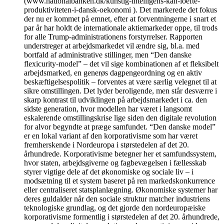
(www.nationalbanken.dk/kunstig-intelligens-kan-loefte-
produktiviteten-i-dansk-oekonomi ). Det markerede det fokus
der nu er kommet på emnet, efter at forventningerne i snart et
par år har holdt de internationale aktiemarkeder oppe, til trods
for alle Trump-administrationens forstyrrelser. Rapporten
understreger at arbejdsmarkedet vil ændre sig, bl.a. med
bortfald af administrative stillinger, men “Den danske
flexicurity-model” – det vil sige kombinationen af et fleksibelt
arbejdsmarked, en generøs dagpengeordning og en aktiv
beskæftigelsespolitik – forventes at være særlig velegnet til at
sikre omstillingen. Det lyder beroligende, men står desværre i
skarp kontrast til udviklingen på arbejdsmarkedet i ca. den
sidste generation, hvor modellen har været i langsomt
eskalerende omstillingskrise lige siden den digitale revolution
for alvor begyndte at præge samfundet. “Den danske model”
er en lokal variant af den korporativisme som har været
fremherskende i Nordeuropa i størstedelen af det 20.
århundrede. Korporativisme betegner her et samfundssystem,
hvor staten, arbejdsgiverne og fagbevægelsen i fællesskab
styrer vigtige dele af det økonomiske og sociale liv – i
modsætning til et system baseret på ren markedskonkurrence
eller centraliseret statsplanlægning. Økonomiske systemer har
deres guldalder når den sociale struktur matcher industriens
teknologiske grundlag, og det gjorde den nordeuropæiske
korporativisme formentlig i størstedelen af det 20. århundrede,