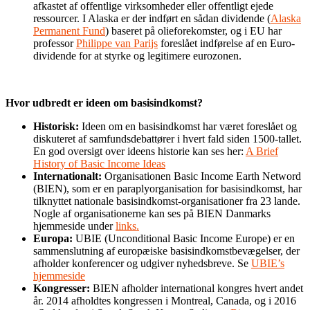
afkastet af offentlige virksomheder eller offentligt ejede
ressourcer. I Alaska er der indført en sådan dividende (
Alaska
Permanent Fund
) baseret på olieforekomster, og i EU har
professor
Philippe van Parijs
foreslået indførelse af en Euro-
dividende for at styrke og legitimere eurozonen.
Hvor udbredt er ideen om basisindkomst?
Historisk:
Ideen om en basisindkomst har været foreslået og
diskuteret af samfundsdebattører i hvert fald siden 1500-tallet.
En god oversigt over ideens historie kan ses her:
A Brief
History of Basic Income Ideas
Internationalt:
Organisationen Basic Income Earth Netword
(BIEN), som er en paraplyorganisation for basisindkomst, har
tilknyttet nationale basisindkomst-organisationer fra 23 lande.
Nogle af organisationerne kan ses på BIEN Danmarks
hjemmeside under
links.
Europa:
UBIE (Unconditional Basic Income Europe) er en
sammenslutning af europæiske basisindkomstbevægelser, der
afholder konferencer og udgiver nyhedsbreve. Se
UBIE’s
hjemmeside
Kongresser:
BIEN afholder international kongres hvert andet
år. 2014 afholdtes kongressen i Montreal, Canada, og i 2016