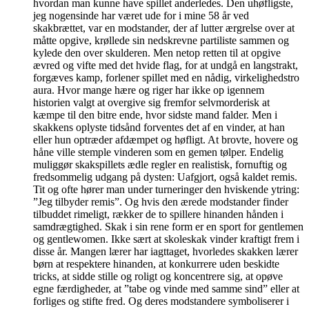
hvordan man kunne have spillet anderledes. Den uhøfligste,
jeg nogensinde har været ude for i mine 58 år ved
skakbrættet, var en modstander, der af lutter ærgrelse over at
måtte opgive, krøllede sin nedskrevne partiliste sammen og
kylede den over skulderen. Men netop retten til at opgive
ævred og vifte med det hvide flag, for at undgå en langstrakt,
forgæves kamp, forlener spillet med en nådig, virkelighedstro
aura. Hvor mange hære og riger har ikke op igennem
historien valgt at overgive sig fremfor selvmorderisk at
kæmpe til den bitre ende, hvor sidste mand falder. Men i
skakkens oplyste tidsånd forventes det af en vinder, at han
eller hun optræder afdæmpet og høfligt. At brovte, hovere og
håne ville stemple vinderen som en gemen tølper. Endelig
muliggør skakspillets ædle regler en realistisk, fornuftig og
fredsommelig udgang på dysten: Uafgjort, også kaldet remis.
Tit og ofte hører man under turneringer den hviskende ytring:
”Jeg tilbyder remis”. Og hvis den ærede modstander finder
tilbuddet rimeligt, rækker de to spillere hinanden hånden i
samdrægtighed. Skak i sin rene form er en sport for gentlemen
og gentlewomen. Ikke sært at skoleskak vinder kraftigt frem i
disse år. Mangen lærer har iagttaget, hvorledes skakken lærer
børn at respektere hinanden, at konkurrere uden beskidte
tricks, at sidde stille og roligt og koncentrere sig, at opøve
egne færdigheder, at ”tabe og vinde med samme sind” eller at
forliges og stifte fred. Og deres modstandere symboliserer i