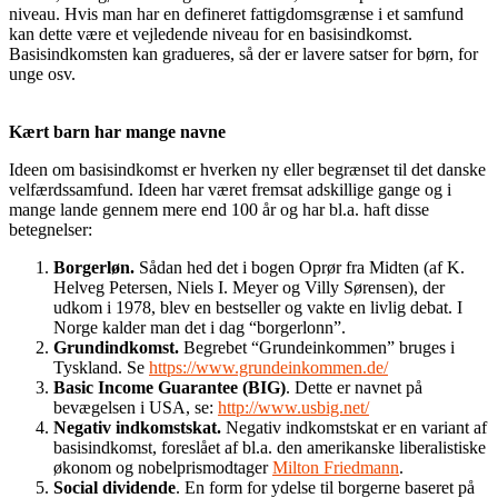
niveau. Hvis man har en defineret fattigdomsgrænse i et samfund
kan dette være et vejledende niveau for en basisindkomst.
Basisindkomsten kan gradueres, så der er lavere satser for børn, for
unge osv.
Kært barn har mange navne
Ideen om basisindkomst er hverken ny eller begrænset til det danske
velfærdssamfund. Ideen har været fremsat adskillige gange og i
mange lande gennem mere end 100 år og har bl.a. haft disse
betegnelser:
Borgerløn.
Sådan hed det i bogen Oprør fra Midten (af K.
Helveg Petersen, Niels I. Meyer og Villy Sørensen), der
udkom i 1978, blev en bestseller og vakte en livlig debat. I
Norge kalder man det i dag “borgerlonn”.
Grundindkomst.
Begrebet “Grundeinkommen” bruges i
Tyskland. Se
https://www.grundeinkommen.de/
Basic Income Guarantee (BIG)
. Dette er navnet på
bevægelsen i USA, se:
http://www.usbig.net/
Negativ indkomstskat.
Negativ indkomstskat er en variant af
basisindkomst, foreslået af bl.a. den amerikanske liberalistiske
økonom og nobelprismodtager
Milton Friedmann
.
Social dividende
. En form for ydelse til borgerne baseret på