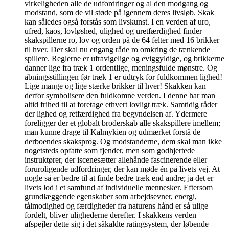
virkeligheden alle de udfordringer og al den modgang og
modstand, som de vil støde på igennem deres livsløb. Skak
kan således også forstås som livskunst. I en verden af uro,
ufred, kaos, lovløshed, ulighed og uretfærdighed finder
skakspillerne ro, lov og orden på de 64 felter med 16 brikker
til hver. Der skal nu engang råde ro omkring de tænkende
spillere. Reglerne er ufravigelige og eviggyldige, og brikkerne
danner lige fra træk 1 ordentlige, meningsfulde mønstre. Og
åbningsstillingen før træk 1 er udtryk for fuldkommen lighed!
Lige mange og lige stærke brikker til hver! Skakken kan
derfor symbolisere den fuldkomne verden. I denne har man
altid frihed til at foretage ethvert lovligt træk. Samtidig råder
der lighed og retfærdighed fra begyndelsen af. Ydermere
foreligger der et globalt broderskab alle skakspillere imellem;
man kunne drage til Kalmykien og udmærket forstå de
derboendes skaksprog. Og modstanderne, dem skal man ikke
nogetsteds opfatte som fjender, men som godhjertede
instruktører, der iscenesætter allehånde fascinerende eller
foruroligende udfordringer, der kan møde én på livets vej. At
nogle så er bedre til at finde bedre træk end andre; ja det er
livets lod i et samfund af individuelle mennesker. Eftersom
grundlæggende egenskaber som arbejdsevner, energi,
tålmodighed og færdigheder fra naturens hånd er så ulige
fordelt, bliver ulighederne derefter. I skakkens verden
afspejler dette sig i det såkaldte ratingsystem, der løbende