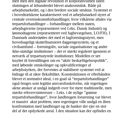
men med den digitale revolution er korporativismen siden
slutningen af århundredet blevet anakronistisk. Både på
arbejdsmarkedet, og i den bredere sociale struktur. Systemet er
i hovedtrækkene karakteriseret ved et arbejdsmarked styret af
centrale overenskomstforhandlinger, hvor vilkårene aftales via
trepartsforhandlinger – forhandlinger mellem staten,
arbejdsgiverne (repræsenteret ved f.eks. Dansk Industri) og
lønmodtagerne (repræsenteret ved fagbevægelsen, LO/FH). I
Danmark understøttes det med et fagforeningsstyret, men
hovedsageligt skattefinansieret dagpengesystem, og et
civilsamfund – foreningsliv, sociale organisationer og andre
ikke-statslige institutioner – der er stærkt reguleret igennem et
netværk af trepartsstyrede institutioner. Modellen er tæt
knyttet til forestillingen om en “aktiv beskæftigelsespolitik”,
med løbende omskolinger og opkvalificeringer af
arbejdsstyrken, der forventes at stabilisere systemet ved at
bidrage til at sikre fleksibilitet. Konstruktionen er efterhånden
blevet et normativt ideal, i en grad så “trepartsforhandlinger”
også bruges som legitim ansvarsfraskrivelse, når regeringen
alene ønsker at undgå indgreb over for mere traditionelle, men
stærke erhvervsinteresser – f.eks. i de nylige ”grønne
trepartsforhandlinger”, hvor landbrugets forurening var blevet
et massivt akut problem, men regeringen ville undgå en åben
konfrontation med landbruget og de banker der ejer en stor
del af det opdyrkede areal. I den situation kan der opfindes en