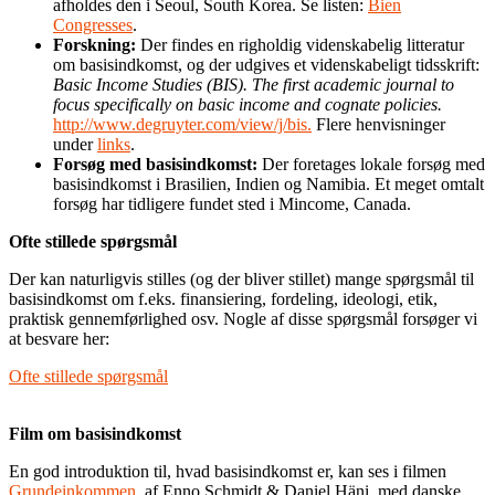
afholdes den i Seoul, South Korea. Se listen:
Bien
Congresses
.
Forskning:
Der findes en righoldig videnskabelig litteratur
om basisindkomst, og der udgives et videnskabeligt tidsskrift:
Basic Income Studies (BIS). The first academic journal to
focus specifically on basic income and cognate policies.
http://www.degruyter.com/view/j/bis.
Flere henvisninger
under
links
.
Forsøg med basisindkomst:
Der foretages lokale forsøg med
basisindkomst i Brasilien, Indien og Namibia. Et meget omtalt
forsøg har tidligere fundet sted i Mincome, Canada.
Ofte stillede spørgsmål
Der kan naturligvis stilles (og der bliver stillet) mange spørgsmål til
basisindkomst om f.eks. finansiering, fordeling, ideologi, etik,
praktisk gennemførlighed osv. Nogle af disse spørgsmål forsøger vi
at besvare her:
Ofte stillede spørgsmål
Film om basisindkomst
En god introduktion til, hvad basisindkomst er, kan ses i filmen
Grundeinkommen
, af Enno Schmidt & Daniel Häni, med danske