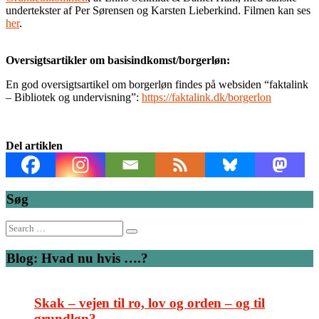
undertekster af Per Sørensen og Karsten Lieberkind. Filmen kan ses
her
.
Oversigtsartikler om basisindkomst/borgerløn:
En god oversigtsartikel om borgerløn findes på websiden “faktalink
– Bibliotek og undervisning”:
https://faktalink.dk/borgerlon
Del artiklen
Søg
Search
for:
Blog: Hvad nu hvis ….?
Skak – vejen til ro, lov og orden – og til
grundløn?