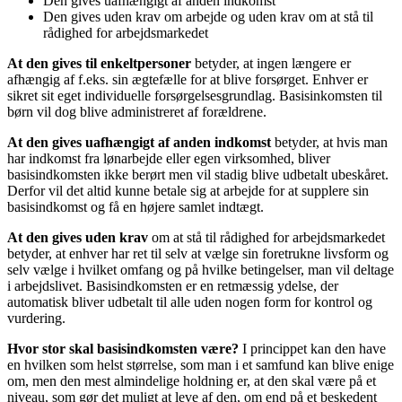
Den gives uafhængigt af anden indkomst
Den gives uden krav om arbejde og uden krav om at stå til
rådighed for arbejdsmarkedet
At den gives til enkeltpersoner
betyder, at ingen længere er
afhængig af f.eks. sin ægtefælle for at blive forsørget. Enhver er
sikret sit eget individuelle forsørgelsesgrundlag. Basisinkomsten til
børn vil dog blive administreret af forældrene.
At den gives uafhængigt af anden indkomst
betyder, at hvis man
har indkomst fra lønarbejde eller egen virksomhed, bliver
basisindkomsten ikke berørt men vil stadig blive udbetalt ubeskåret.
Derfor vil det altid kunne betale sig at arbejde for at supplere sin
basisindkomst og få en højere samlet indtægt.
At den gives uden krav
om at stå til rådighed for arbejdsmarkedet
betyder, at enhver har ret til selv at vælge sin foretrukne livsform og
selv vælge i hvilket omfang og på hvilke betingelser, man vil deltage
i arbejdslivet. Basisindkomsten er en retmæssig ydelse, der
automatisk bliver udbetalt til alle uden nogen form for kontrol og
vurdering.
Hvor stor skal basisindkomsten være?
I princippet kan den have
en hvilken som helst størrelse, som man i et samfund kan blive enige
om, men den mest almindelige holdning er, at den skal være på et
niveau, som gør det muligt at leve af den, om end på et beskedent