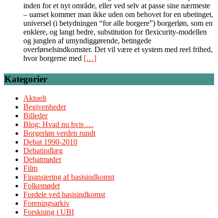
inden for et nyt område, eller ved selv at passe sine nærmeste
– uanset kommer man ikke uden om behovet for en ubetinget,
universel (i betydningen “for alle borgere”) borgerløn, som en
enklere, og langt bedre, substitution for flexicurity-modellen
og junglen af umyndiggørende, betingede
overførselsindkomster. Det vil være et system med reel frihed,
hvor borgerne med
[…]
Kategorier
Aktuelt
Begivenheder
Billeder
Blog: Hvad nu hvis …
Borgerløn verden rundt
Debat 1990-2010
Debatindlæg
Debatmøder
Film
Finansiering af basisindkomst
Folkemødet
Fordele ved basisindkomst
Foreningsarkiv
Forskning i UBI