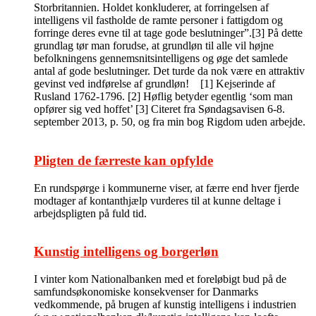
Storbritannien. Holdet konkluderer, at forringelsen af
intelligens vil fastholde de ramte personer i fattigdom og
forringe deres evne til at tage gode beslutninger”.[3] På dette
grundlag tør man forudse, at grundløn til alle vil højne
befolkningens gennemsnitsintelligens og øge det samlede
antal af gode beslutninger. Det turde da nok være en attraktiv
gevinst ved indførelse af grundløn! [1] Kejserinde af
Rusland 1762-1796. [2] Høflig betyder egentlig ‘som man
opfører sig ved hoffet’ [3] Citeret fra Søndagsavisen 6-8.
september 2013, p. 50, og fra min bog Rigdom uden arbejde.
Pligten de færreste kan opfylde
En rundspørge i kommunerne viser, at færre end hver fjerde
modtager af kontanthjælp vurderes til at kunne deltage i
arbejdspligten på fuld tid.
Kunstig intelligens og borgerløn
I vinter kom Nationalbanken med et foreløbigt bud på de
samfundsøkonomiske konsekvenser for Danmarks
vedkommende, på brugen af kunstig intelligens i industrien