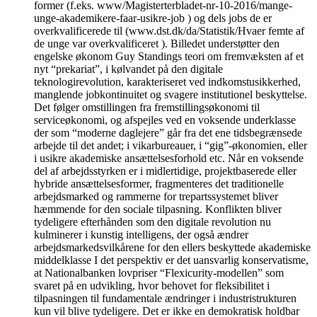
former (f.eks. www/Magisterterbladet-nr-10-2016/mange-
unge-akademikere-faar-usikre-job ) og dels jobs de er
overkvalificerede til (www.dst.dk/da/Statistik/Hvaer femte af
de unge var overkvalificeret ). Billedet understøtter den
engelske økonom Guy Standings teori om fremvæksten af et
nyt “prekariat”, i kølvandet på den digitale
teknologirevolution, karakteriseret ved indkomstusikkerhed,
manglende jobkontinuitet og svagere institutionel beskyttelse.
Det følger omstillingen fra fremstillingsøkonomi til
serviceøkonomi, og afspejles ved en voksende underklasse
der som “moderne daglejere” går fra det ene tidsbegrænsede
arbejde til det andet; i vikarbureauer, i “gig”-økonomien, eller
i usikre akademiske ansættelsesforhold etc. Når en voksende
del af arbejdsstyrken er i midlertidige, projektbaserede eller
hybride ansættelsesformer, fragmenteres det traditionelle
arbejdsmarked og rammerne for trepartssystemet bliver
hæmmende for den sociale tilpasning. Konflikten bliver
tydeligere efterhånden som den digitale revolution nu
kulminerer i kunstig intelligens, der også ændrer
arbejdsmarkedsvilkårene for den ellers beskyttede akademiske
middelklasse I det perspektiv er det uansvarlig konservatisme,
at Nationalbanken lovpriser “Flexicurity-modellen” som
svaret på en udvikling, hvor behovet for fleksibilitet i
tilpasningen til fundamentale ændringer i industristrukturen
kun vil blive tydeligere. Det er ikke en demokratisk holdbar