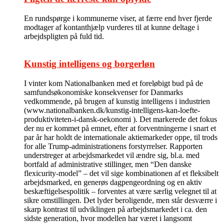
En rundspørge i kommunerne viser, at færre end hver fjerde
modtager af kontanthjælp vurderes til at kunne deltage i
arbejdspligten på fuld tid.
Kunstig intelligens og borgerløn
I vinter kom Nationalbanken med et foreløbigt bud på de
samfundsøkonomiske konsekvenser for Danmarks
vedkommende, på brugen af kunstig intelligens i industrien
(www.nationalbanken.dk/kunstig-intelligens-kan-loefte-
produktiviteten-i-dansk-oekonomi ). Det markerede det fokus
der nu er kommet på emnet, efter at forventningerne i snart et
par år har holdt de internationale aktiemarkeder oppe, til trods
for alle Trump-administrationens forstyrrelser. Rapporten
understreger at arbejdsmarkedet vil ændre sig, bl.a. med
bortfald af administrative stillinger, men “Den danske
flexicurity-model” – det vil sige kombinationen af et fleksibelt
arbejdsmarked, en generøs dagpengeordning og en aktiv
beskæftigelsespolitik – forventes at være særlig velegnet til at
sikre omstillingen. Det lyder beroligende, men står desværre i
skarp kontrast til udviklingen på arbejdsmarkedet i ca. den
sidste generation, hvor modellen har været i langsomt