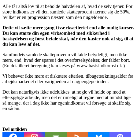
Alle får altså lov til at beholde halvdelen af, hvad de selv tjener. For
store indkomster vil den samlede skatteprocent nærme sig de 50%,
hvilket er en progression næsten som den nugældende.
Dette vil sætte mere gang i iværksætteriet end alle mulig kurser.
Du kan starte din egen virksomhed med sikkerhed i
basisydelsen og først betale skat, når den kaster nok af sig, til at
du kan leve af det.
Samfundets samlede skatteprovenu vil falde betydeligt, men ikke
mere, end, hvad der spares i det overførselsydelser, der falder bort.
(En detailleret beregning kan læses på www.basisindkomst.dk.)
Vi behøver ikke mere at diskutere efterløn, tilbagetrækningsalder fra
arbejdsmarkedet eller varigheden af dagpengeperioden.
Det kan naturligvis ikke udelukkes, at nogle vil holde op med at
efterspørge arbejde, men det er rimeligt at regne med at mindst lige
så mange, der i dag ikke har egenindkomst vil forsøge at skaffe sig
en sådan.
Del artiklen