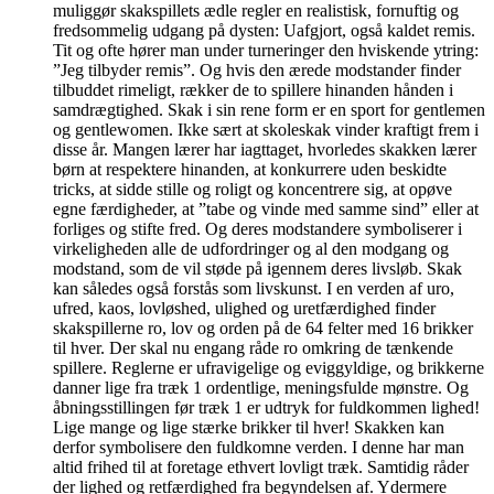
muliggør skakspillets ædle regler en realistisk, fornuftig og
fredsommelig udgang på dysten: Uafgjort, også kaldet remis.
Tit og ofte hører man under turneringer den hviskende ytring:
”Jeg tilbyder remis”. Og hvis den ærede modstander finder
tilbuddet rimeligt, rækker de to spillere hinanden hånden i
samdrægtighed. Skak i sin rene form er en sport for gentlemen
og gentlewomen. Ikke sært at skoleskak vinder kraftigt frem i
disse år. Mangen lærer har iagttaget, hvorledes skakken lærer
børn at respektere hinanden, at konkurrere uden beskidte
tricks, at sidde stille og roligt og koncentrere sig, at opøve
egne færdigheder, at ”tabe og vinde med samme sind” eller at
forliges og stifte fred. Og deres modstandere symboliserer i
virkeligheden alle de udfordringer og al den modgang og
modstand, som de vil støde på igennem deres livsløb. Skak
kan således også forstås som livskunst. I en verden af uro,
ufred, kaos, lovløshed, ulighed og uretfærdighed finder
skakspillerne ro, lov og orden på de 64 felter med 16 brikker
til hver. Der skal nu engang råde ro omkring de tænkende
spillere. Reglerne er ufravigelige og eviggyldige, og brikkerne
danner lige fra træk 1 ordentlige, meningsfulde mønstre. Og
åbningsstillingen før træk 1 er udtryk for fuldkommen lighed!
Lige mange og lige stærke brikker til hver! Skakken kan
derfor symbolisere den fuldkomne verden. I denne har man
altid frihed til at foretage ethvert lovligt træk. Samtidig råder
der lighed og retfærdighed fra begyndelsen af. Ydermere