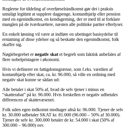
Reglerne for tildeling af overførselsindkomst gør det i praksis
umuligt legitimt at supplere dagpenge, kontanthjælp eller pension
med en egenindkomst, en kendsgerning, der er med til at forklare
manglen på de iværksættere, næsten alle politiske partier efterlyser.
En enkelt løsning vil være at indføre en ubetinget basisydelse til
erstatning af disse ydelser og så beskatte den egenindkomst, folk
skaffer sig.
Nøglebegrebet er
negativ skat
et begreb som faktisk anbefales af
flere nobelpristagere i økonomi.
Hvis vi definerer en fattigdomsgrænse, som f.eks. værdien af
kontanthjælp efter skat, ca. kr. 96.000, så ville en ordning med
negativ skat kunne se sådan ud:
Alle betaler i skat 50% af, hvad de selv tjener i minus en
“skatterabat” på kr. 96.000. Hvis forskellen er negativ udbetales
differencen af skattevæsenet.
Folk uden egen indkomst modtager altså kr. 96.000. Tjener de selv
kr. 30.000 udbetaler SKAT kr. 81.000 (96.000 – 50% af 30.000).
Tjener de selv kr. 300.000 betaler de kr. 54.000 i skat (50% af
300.000 – 96.000) osv.