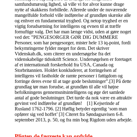
samfundsmæssig lighed, så ville vi for alvor kunne drage
nytte af skakkens forbillede. Allerede under de nuværende
mangelfulde forhold ville indførelse af grundløn skænke alle
og enhver en fundamental tryghed. Og netop tryghed er en
vigtig forudsætning for intelligens og evnen til at træffe
fornuftige valg. Det har man længe vidst, uden at gøre noget
ved det: ”PENGESORGER GØR DIG DUMMERE
Personer, som har pengesorger, mister hele 13 iq-point, fordi
bekymringerne fylder meget for dem. Det skriver
Videnskab.dk, som citerer en undersøgelse fra det
videnskabelige tidsskrift Science. Undersøgelsen er foretaget
af et internationalt forskerhold fra USA, Canada og
Storbritannien. Holdet konkluderer, at forringelsen af
intelligens vil fastholde de ramte personer i fattigdom og
forringe deres evne til at tage gode beslutninger”.[3] På dette
grundlag tør man forudse, at grundløn til alle vil højne
befolkningens gennemsnitsintelligens og øge det samlede
antal af gode beslutninger. Det turde da nok være en attraktiv
gevinst ved indførelse af grundløn! [1] Kejserinde af
Rusland 1762-1796. [2] Høflig betyder egentlig ‘som man
opfører sig ved hoffet’ [3] Citeret fra Søndagsavisen 6-8.
september 2013, p. 50, og fra min bog Rigdom uden arbejde.
Pligten de færreste kan opfylde