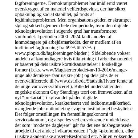
fagforeningerne. Demokratiproblemet har imidlertid været
overskygget af en materiel velfærdsgevinst, der har sikret
opbakning og social stabilitet, på trods af
legitimitetsproblemet. Men organisationsgraden er skrumpet
støt og sikkert igennem hele den periode, hvor den digitale
teknologirevolution i stigende grad har transformeret
samfundet. I perioden 2000–2024 faldt andelen af
lønmodtagere på arbejdsmarkedet, der er medlem af en
traditionel fagforening fra 69 % til 53 %. (
www.piopio.dk/fagforeninger-bløder ). Sideløbende vokser
andelen af lønmodtagere hvis tilknytning til arbejdsmarkedet
er baseret på dels usikre korttidsansættelser i forskellige
former (f.eks. www/Magisterterbladet-nr-10-2016/mange-
unge-akademikere-faar-usikre-job ) og dels jobs de er
overkvalificerede til (www.dst.dk/da/Statistik/Hvaer femte af
de unge var overkvalificeret ). Billedet understøtter den
engelske økonom Guy Standings teori om fremvæksten af et
nyt “prekariat”, i kølvandet på den digitale
teknologirevolution, karakteriseret ved indkomstusikkerhed,
manglende jobkontinuitet og svagere institutionel beskyttelse.
Det følger omstillingen fra fremstillingsøkonomi til
serviceøkonomi, og afspejles ved en voksende underklasse
der som “moderne daglejere” går fra det ene tidsbegrænsede
arbejde til det andet; i vikarbureauer, i “gig”-økonomien, eller
i usikre akademiske ansættelsesforhold etc. Når en voksende