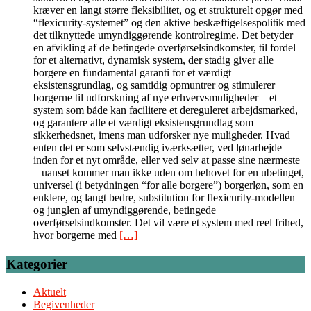
kræver en langt større fleksibilitet, og et strukturelt opgør med
“flexicurity-systemet” og den aktive beskæftigelsespolitik med
det tilknyttede umyndiggørende kontrolregime. Det betyder
en afvikling af de betingede overførselsindkomster, til fordel
for et alternativt, dynamisk system, der stadig giver alle
borgere en fundamental garanti for et værdigt
eksistensgrundlag, og samtidig opmuntrer og stimulerer
borgerne til udforskning af nye erhvervsmuligheder – et
system som både kan facilitere et dereguleret arbejdsmarked,
og garantere alle et værdigt eksistensgrundlag som
sikkerhedsnet, imens man udforsker nye muligheder. Hvad
enten det er som selvstændig iværksætter, ved lønarbejde
inden for et nyt område, eller ved selv at passe sine nærmeste
– uanset kommer man ikke uden om behovet for en ubetinget,
universel (i betydningen “for alle borgere”) borgerløn, som en
enklere, og langt bedre, substitution for flexicurity-modellen
og junglen af umyndiggørende, betingede
overførselsindkomster. Det vil være et system med reel frihed,
hvor borgerne med
[…]
Kategorier
Aktuelt
Begivenheder