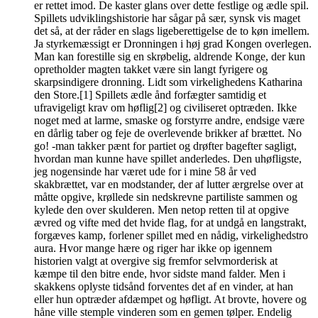
er rettet imod. De kaster glans over dette festlige og ædle spil.
Spillets udviklingshistorie har sågar på sær, synsk vis maget
det så, at der råder en slags ligeberettigelse de to køn imellem.
Ja styrkemæssigt er Dronningen i høj grad Kongen overlegen.
Man kan forestille sig en skrøbelig, aldrende Konge, der kun
opretholder magten takket være sin langt fyrigere og
skarpsindigere dronning. Lidt som virkelighedens Katharina
den Store.[1] Spillets ædle ånd forfægter samtidig et
ufravigeligt krav om høflig[2] og civiliseret optræden. Ikke
noget med at larme, smaske og forstyrre andre, endsige være
en dårlig taber og feje de overlevende brikker af brættet. No
go! -man takker pænt for partiet og drøfter bagefter sagligt,
hvordan man kunne have spillet anderledes. Den uhøfligste,
jeg nogensinde har været ude for i mine 58 år ved
skakbrættet, var en modstander, der af lutter ærgrelse over at
måtte opgive, krøllede sin nedskrevne partiliste sammen og
kylede den over skulderen. Men netop retten til at opgive
ævred og vifte med det hvide flag, for at undgå en langstrakt,
forgæves kamp, forlener spillet med en nådig, virkelighedstro
aura. Hvor mange hære og riger har ikke op igennem
historien valgt at overgive sig fremfor selvmorderisk at
kæmpe til den bitre ende, hvor sidste mand falder. Men i
skakkens oplyste tidsånd forventes det af en vinder, at han
eller hun optræder afdæmpet og høfligt. At brovte, hovere og
håne ville stemple vinderen som en gemen tølper. Endelig