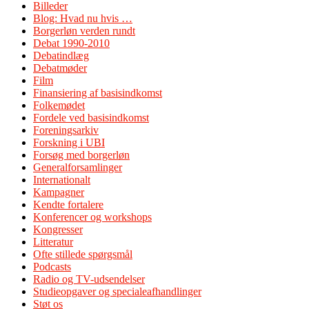
Billeder
Blog: Hvad nu hvis …
Borgerløn verden rundt
Debat 1990-2010
Debatindlæg
Debatmøder
Film
Finansiering af basisindkomst
Folkemødet
Fordele ved basisindkomst
Foreningsarkiv
Forskning i UBI
Forsøg med borgerløn
Generalforsamlinger
Internationalt
Kampagner
Kendte fortalere
Konferencer og workshops
Kongresser
Litteratur
Ofte stillede spørgsmål
Podcasts
Radio og TV-udsendelser
Studieopgaver og specialeafhandlinger
Støt os