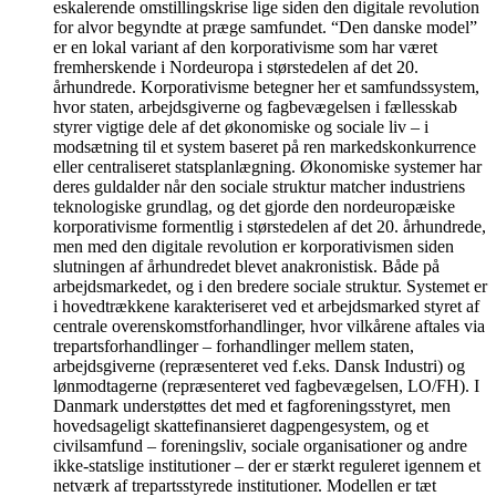
eskalerende omstillingskrise lige siden den digitale revolution
for alvor begyndte at præge samfundet. “Den danske model”
er en lokal variant af den korporativisme som har været
fremherskende i Nordeuropa i størstedelen af det 20.
århundrede. Korporativisme betegner her et samfundssystem,
hvor staten, arbejdsgiverne og fagbevægelsen i fællesskab
styrer vigtige dele af det økonomiske og sociale liv – i
modsætning til et system baseret på ren markedskonkurrence
eller centraliseret statsplanlægning. Økonomiske systemer har
deres guldalder når den sociale struktur matcher industriens
teknologiske grundlag, og det gjorde den nordeuropæiske
korporativisme formentlig i størstedelen af det 20. århundrede,
men med den digitale revolution er korporativismen siden
slutningen af århundredet blevet anakronistisk. Både på
arbejdsmarkedet, og i den bredere sociale struktur. Systemet er
i hovedtrækkene karakteriseret ved et arbejdsmarked styret af
centrale overenskomstforhandlinger, hvor vilkårene aftales via
trepartsforhandlinger – forhandlinger mellem staten,
arbejdsgiverne (repræsenteret ved f.eks. Dansk Industri) og
lønmodtagerne (repræsenteret ved fagbevægelsen, LO/FH). I
Danmark understøttes det med et fagforeningsstyret, men
hovedsageligt skattefinansieret dagpengesystem, og et
civilsamfund – foreningsliv, sociale organisationer og andre
ikke-statslige institutioner – der er stærkt reguleret igennem et
netværk af trepartsstyrede institutioner. Modellen er tæt