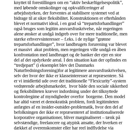
knyttet til forestillingen om en “aktiv beskæftigelsespolitik”,
med løbende omskolinger og opkvalificeringer af
arbejdsstyrken, der forventes at stabilisere systemet ved at
bidrage til at sikre fleksibilitet. Konstruktionen er efterhånden
blevet et normativt ideal, i en grad så “trepartsforhandlinger”
også bruges som legitim ansvarsfraskrivelse, når regeringen
alene ønsker at undgå indgreb over for mere traditionelle, men
stærke erhvervsinteresser – f.eks. i de nylige ”grønne
trepartsforhandlinger”, hvor landbrugets forurening var blevet
et massivt akut problem, men regeringen ville undgå en åben
konfrontation med landbruget og de banker der ejer en stor
del af det opdyrkede areal. I den situation kan der opfindes en
“tredjepart” (i eksemplet blev det Danmarks
Naturfredningsforening)for at legitimere ansvarsfraskrivelsen,
selv der hvor der ikke er klasseinteresser at repræsentere. Så
er vi imidlertid ude over det traditionelle “Flexicurity”-system
vedrørende arbejdsmarkedet, hvor både den sociale sikkerhed
og fleksibiliteten kræver indordning under det tilknyttede
kontrolregime af myndigheder overfor borgerne. Den model
har altid været et demokratisk problem, fordi legitimiteten
anfægtes af en insider-outsider-problematik, hvor den del af
befolkningen der ikke er repræsenteret af institutionaliserede
korporative organisationer, bliver marginaliseret – tænk på
selvstændige, freelancere og atypisk ansatte, der hverken er
dækket af overenskomster eller har reel indflydelse via