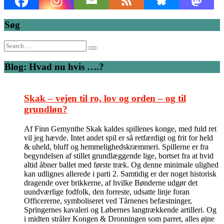
Søg
Search
for:
Blog: Hvad nu hvis ….?
Skak – vejen til ro, lov og orden – og til
grundløn?
Af Finn Gemynthe Skak kaldes spillenes konge, med fuld ret
vil jeg hævde. Intet andet spil er så retfærdigt og frit for held
& uheld, bluff og hemmelighedskræmmeri. Spillerne er fra
begyndelsen af stillet grundlæggende lige, bortset fra at hvid
altid åbner ballet med første træk. Og denne minimale ulighed
kan udlignes allerede i parti 2. Samtidig er der noget historisk
dragende over brikkerne, af hvilke Bønderne udgør det
uundværlige fodfolk, den forreste, udsatte linje foran
Officererne, symboliseret ved Tårnenes befæstninger,
Springernes kavaleri og Løbernes langtrækkende artilleri. Og
i midten stråler Kongen & Dronningen som parret, alles øjne