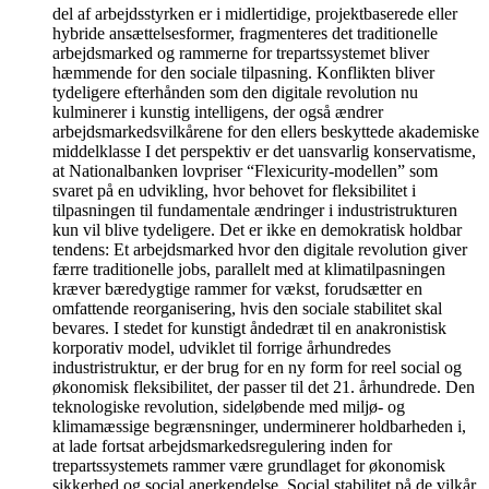
del af arbejdsstyrken er i midlertidige, projektbaserede eller
hybride ansættelsesformer, fragmenteres det traditionelle
arbejdsmarked og rammerne for trepartssystemet bliver
hæmmende for den sociale tilpasning. Konflikten bliver
tydeligere efterhånden som den digitale revolution nu
kulminerer i kunstig intelligens, der også ændrer
arbejdsmarkedsvilkårene for den ellers beskyttede akademiske
middelklasse I det perspektiv er det uansvarlig konservatisme,
at Nationalbanken lovpriser “Flexicurity-modellen” som
svaret på en udvikling, hvor behovet for fleksibilitet i
tilpasningen til fundamentale ændringer i industristrukturen
kun vil blive tydeligere. Det er ikke en demokratisk holdbar
tendens: Et arbejdsmarked hvor den digitale revolution giver
færre traditionelle jobs, parallelt med at klimatilpasningen
kræver bæredygtige rammer for vækst, forudsætter en
omfattende reorganisering, hvis den sociale stabilitet skal
bevares. I stedet for kunstigt åndedræt til en anakronistisk
korporativ model, udviklet til forrige århundredes
industristruktur, er der brug for en ny form for reel social og
økonomisk fleksibilitet, der passer til det 21. århundrede. Den
teknologiske revolution, sideløbende med miljø- og
klimamæssige begrænsninger, underminerer holdbarheden i,
at lade fortsat arbejdsmarkedsregulering inden for
trepartssystemets rammer være grundlaget for økonomisk
sikkerhed og social anerkendelse. Social stabilitet på de vilkår