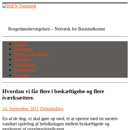
Skip
to
content
BIEN Danmark
Borgerlønsbevægelsen – Netværk for Basisindkomst
Forside
Borgerløn
Debat og forskning
Litteratur
Foreningen
Nyhedsbrev
Kontakt
Hvordan vi får flere i beskæftigelse og flere
iværksættere.
24. September 2011
Debatindlæg
En af de ting, vi skal gøre op med, er at operere med en næsten
vandtæt opdeling af befolkningen mellem beskæftigede og
modtagere af overførselsindkomst.