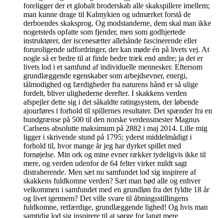
foreligger der et globalt broderskab alle skakspillere imellem;
man kunne drage til Kalmykien og udmærket forstå de
derboendes skaksprog. Og modstanderne, dem skal man ikke
nogetsteds opfatte som fjender, men som godhjertede
instruktører, der iscenesætter allehånde fascinerende eller
foruroligende udfordringer, der kan møde én på livets vej. At
nogle så er bedre til at finde bedre træk end andre; ja det er
livets lod i et samfund af individuelle mennesker. Eftersom
grundlæggende egenskaber som arbejdsevner, energi,
tålmodighed og færdigheder fra naturens hånd er så ulige
fordelt, bliver ulighederne derefter. I skakkens verden
afspejler dette sig i det såkaldte ratingsystem, der løbende
ajourføres i forhold til spillernes resultater. Det spænder fra en
bundgrænse på 500 til den norske verdensmester Magnus
Carlsens absolutte maksimum på 2882 i maj 2014. Lille mig
ligger i skrivende stund på 1795; yderst middelmådigt i
forhold til, hvor mange år jeg har dyrket spillet med
fornøjelse. Min ork og mine evner rækker tydeligvis ikke til
mere, og verden udenfor de 64 felter virker mildt sagt
distraherende. Men sæt nu samfundet lod sig inspirere af
skakkens fuldkomne verden? Sæt man bød alle og enhver
velkommen i samfundet med en grundløn fra det fyldte 18 år
og livet igennem? Det ville svare til åbningsstillingens
fuldkomne, retfærdige, grundlæggende lighed! Og hvis man
samtidig lod sig inspirere til at sørge for langt mere