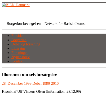
Skip
to
content
BIEN Danmark
Borgerlønsbevægelsen – Netværk for Basisindkomst
Forside
Borgerløn
Debat og forskning
Litteratur
Foreningen
Nyhedsbrev
Kontakt
Illusionen om selvforsørgelse
28. December 1999
Debat 1990-2010
Kronik af Ulf Vincens Olsen (Information, 28.12.99)