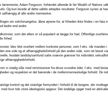
ths læremester, Adam Ferguson, forfærdet allerede år før Wealth of Nations udk
elv. Og kun levede af dette udelte arbejdes resultater. Ferguson synes at have
gt uafhængig af alle andre mennesker.
illingen om selvforsørgelse, åbne øjnene for, at friheden ikke findes i en fat
ed bedre end andre.
indkomster, som det ellers er så populært at lægge for had. Offentlige overførs
le frihed.
ndkomster, blev blot overført mellem konkrete personer, som f.eks. når manden 
 den ene side og et afhængighedsforhold på den anden side, som ret beset var 
tionelle, feudale landsbysamfund satte snævre grænser for individets selvudfo
nlige afhængighedsforhold.
elvom vi stadig slås med reminisenser fra disse svundne tider, f.eks. med bi
gheden og respekten er det bærende i de mellemmenneskelige forhold. De indvar
tatslige kontrol og det statslige formynderi i forhold til de borgere, der modta
t med hvor tids store ideologiske opgave: Det endelige opgør med en altid-aller