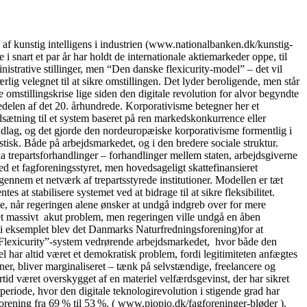
kunstig intelligens i industrien (www.nationalbanken.dk/kunstig-
 snart et par år har holdt de internationale aktiemarkeder oppe, til
nistrative stillinger, men “Den danske flexicurity-model” – det vil
lig velegnet til at sikre omstillingen. Det lyder beroligende, men står
 omstillingskrise lige siden den digitale revolution for alvor begyndte
delen af det 20. århundrede. Korporativisme betegner her et
dsætning til et system baseret på ren markedskonkurrence eller
ndlag, og det gjorde den nordeuropæiske korporativisme formentlig i
tisk. Både på arbejdsmarkedet, og i den bredere sociale struktur.
ia trepartsforhandlinger – forhandlinger mellem staten, arbejdsgiverne
 et fagforeningsstyret, men hovedsageligt skattefinansieret
igennem et netværk af trepartsstyrede institutioner. Modellen er tæt
 at stabilisere systemet ved at bidrage til at sikre fleksibilitet.
se, når regeringen alene ønsker at undgå indgreb over for mere
t et massivt akut problem, men regeringen ville undgå en åben
” (i eksemplet blev det Danmarks Naturfredningsforening)for at
lle “Flexicurity”-system vedrørende arbejdsmarkedet, hvor både den
 har altid været et demokratisk problem, fordi legitimiteten anfægtes
oner, bliver marginaliseret – tænk på selvstændige, freelancere og
tid været overskygget af en materiel velfærdsgevinst, der har sikret
periode, hvor den digitale teknologirevolution i stigende grad har
orening fra 69 % til 53 %. ( www.piopio.dk/fagforeninger-bløder ).