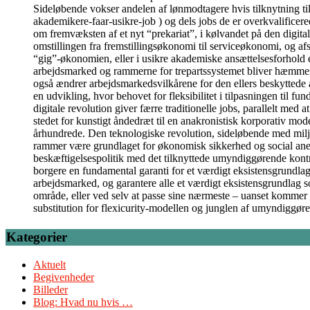
Sideløbende vokser andelen af lønmodtagere hvis tilknytning ti
akademikere-faar-usikre-job ) og dels jobs de er overkvalificer
om fremvæksten af et nyt “prekariat”, i kølvandet på den digita
omstillingen fra fremstillingsøkonomi til serviceøkonomi, og af
“gig”-økonomien, eller i usikre akademiske ansættelsesforhold et
arbejdsmarked og rammerne for trepartssystemet bliver hæmmende 
også ændrer arbejdsmarkedsvilkårene for den ellers beskyttede 
en udvikling, hvor behovet for fleksibilitet i tilpasningen til 
digitale revolution giver færre traditionelle jobs, parallelt med
stedet for kunstigt åndedræt til en anakronistisk korporativ model
århundrede. Den teknologiske revolution, sideløbende med milj
rammer være grundlaget for økonomisk sikkerhed og social anerken
beskæftigelsespolitik med det tilknyttede umyndiggørende kontrol
borgere en fundamental garanti for et værdigt eksistensgrundlag
arbejdsmarked, og garantere alle et værdigt eksistensgrundlag 
område, eller ved selv at passe sine nærmeste – uanset kommer 
substitution for flexicurity-modellen og junglen af umyndiggør
Kategorier
Aktuelt
Begivenheder
Billeder
Blog: Hvad nu hvis …