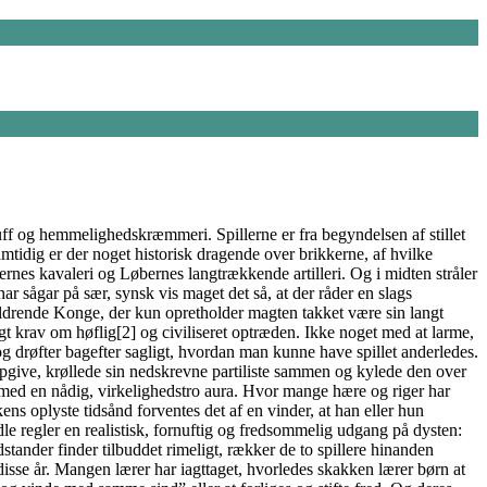
luff og hemmelighedskræmmeri. Spillerne er fra begyndelsen af stillet
amtidig er der noget historisk dragende over brikkerne, af hvilke
rnes kavaleri og Løbernes langtrækkende artilleri. Og i midten stråler
ar sågar på sær, synsk vis maget det så, at der råder en slags
aldrende Konge, der kun opretholder magten takket være sin langt
gt krav om høflig[2] og civiliseret optræden. Ikke noget med at larme,
og drøfter bagefter sagligt, hvordan man kunne have spillet anderledes.
 opgive, krøllede sin nedskrevne partiliste sammen og kylede den over
t med en nådig, virkelighedstro aura. Hvor mange hære og riger har
ns oplyste tidsånd forventes det af en vinder, at han eller hun
e regler en realistisk, fornuftig og fredsommelig udgang på dysten:
tander finder tilbuddet rimeligt, rækker de to spillere hinanden
isse år. Mangen lærer har iagttaget, hvorledes skakken lærer børn at