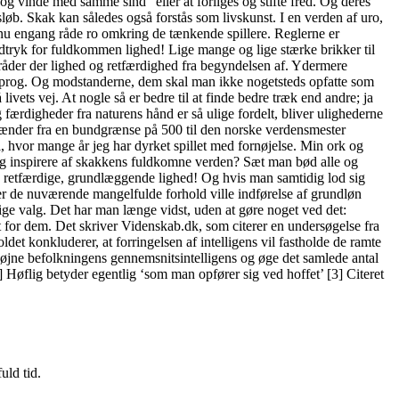
 og vinde med samme sind” eller at forliges og stifte fred. Og deres
øb. Skak kan således også forstås som livskunst. I en verden af uro,
l nu engang råde ro omkring de tænkende spillere. Reglerne er
udtryk for fuldkommen lighed! Lige mange og lige stærke brikker til
 råder der lighed og retfærdighed fra begyndelsen af. Ydermere
ksprog. Og modstanderne, dem skal man ikke nogetsteds opfatte som
ivets vej. At nogle så er bedre til at finde bedre træk end andre; ja
ærdigheder fra naturens hånd er så ulige fordelt, bliver ulighederne
et spænder fra en bundgrænse på 500 til den norske verdensmester
 hvor mange år jeg har dyrket spillet med fornøjelse. Min ork og
 sig inspirere af skakkens fuldkomne verden? Sæt man bød alle og
, retfærdige, grundlæggende lighed! Og hvis man samtidig lod sig
nder de nuværende mangelfulde forhold ville indførelse af grundløn
ige valg. Det har man længe vidst, uden at gøre noget ved det:
dem. Det skriver Videnskab.dk, som citerer en undersøgelse fra
det konkluderer, at forringelsen af intelligens vil fastholde de ramte
l højne befolkningens gennemsnitsintelligens og øge det samlede antal
 Høflig betyder egentlig ‘som man opfører sig ved hoffet’ [3] Citeret
uld tid.