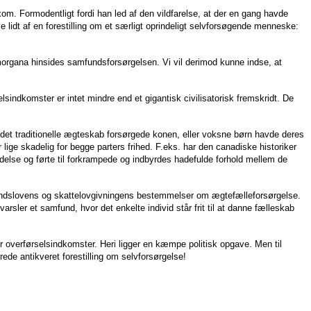
om. Formodentligt fordi han led af den vildfarelse, at der en gang havde
 lidt af en forestilling om et særligt oprindeligt selvforsøgende menneske:
a morgana hinsides samfundsforsørgelsen. Vi vil derimod kunne indse, at
elsindkomster er intet mindre end et gigantisk civilisatorisk fremskridt. De
i det traditionelle ægteskab forsørgede konen, eller voksne børn havde deres
lige skadelig for begge parters frihed. F.eks. har den canadiske historiker
ldelse og førte til forkrampede og indbyrdes hadefulde forhold mellem de
standslovens og skattelovgivningens bestemmelser om ægtefælleforsørgelse.
sler et samfund, hvor det enkelte individ står frit til at danne fælleskab
ger overførselsindkomster. Heri ligger en kæmpe politisk opgave. Men til
ede antikveret forestilling om selvforsørgelse!