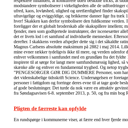
respektere hinanden, at konkurrere uden beskidte tricks, at sidde
modstandere symboliserer i virkeligheden alle de udfordringer 
ufred, kaos, lovløshed, ulighed og uretfærdighed finder skakspi
ufravigelige og eviggyldige, og brikkerne danner lige fra træk 
hver! Skakken kan derfor symbolisere den fuldkomne verden. I de
foreligger der et globalt broderskab alle skakspillere imelle
fjender, men som godhjertede instruktører, der iscenesætter alleh
det er livets lod i et samfund af individuelle mennesker. Efter
derefter. I skakkens verden afspejler dette sig i det såkaldte ra
Magnus Carlsens absolutte maksimum på 2882 i maj 2014. Lille m
mine evner rækker tydeligvis ikke til mere, og verden udenfor 
enhver velkommen i samfundet med en grundløn fra det fyldte 18
inspirere til at sørge for langt mere samfundsmæssig lighed, så 
skænke alle og enhver en fundamental tryghed. Og netop tryghed 
”PENGESORGER GØR DIG DUMMERE Personer, som har pengesorge
det videnskabelige tidsskrift Science. Undersøgelsen er foretage
personer i fattigdom og forringe deres evne til at tage gode bes
af gode beslutninger. Det turde da nok være en attraktiv gevins
fra Søndagsavisen 6-8. september 2013, p. 50, og fra min bog
Pligten de færreste kan opfylde
En rundspørge i kommunerne viser, at færre end hver fjerde modt