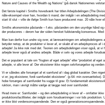
Nature and Causes of the Wealth og Nations” (på dansk Nationernes velstand)
Det første kapitel i Smiths hovedværk har titlen Arbejdsdelingen (The Divi
nåle-eksempel viser han, hvordan ti mand, der indgår i en arbejdsdeling med
start til slut – ville de ifølge Smith kun have produceret max. 20 nåle hver ell
Smiths økonomiske påstande – f.eks. påstanden om den usynlige hånd og det
der produceres – derom har der siden hersket fuldstændig konsensus. Med 
Man kan derfor kun undre sig over, at læresætningen om arbejdsdelingens a
betyder netop, at de produkter vi lever af, er skabt af en arbejdsproces af
arbejde! Ja ikke nok med det. Teorien om arbejdsdelingen viser også, at vi hv
arbejde lever også af andres arbejde. Både vi selv og vores arbejde forudsæ
Det er populært at tale om “frugten af eget arbejde” eller “produktet af eget
arbejde, vi alle lever af. Der eksisterer ikke nogen selvforsøgelse og verden 
Vi er således alle forsørget af et samfund af i dag global karakter. Den nig
vi er; jeg eksisterer, fordi samfundet eksisterer”. (p.64- min oversættelse).
hobe forsørges af samfundet fra vugge til grav. Et fundamentalt eksistensvi
ruktion, man i øvrigt måtte vælge at lægge ned over samfundet.
Hvad mere er: Samfundet – og den arbejdsdeling vi lever af – omfatter ikk
produktionsfacilliteter, der indgår som forudsætninger i vor tids produktion
er ikke blot verdensomspændende. Den er også generationsomspændende.