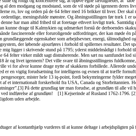
 stille og roligt og koncentrere sig, at opøve egne færdigheder, at ”tabe
og al den modgang og modstand, som de vil støde på igennem deres livsl
llerne ro, lov og orden på de 64 felter med 16 brikker til hver. Der ska
1 ordentlige, meningsfulde mønstre. Og åbningsstillingen før træk 1 er 
nne har man altid frihed til at foretage ethvert lovligt træk. Samtidig
m; man kunne drage til Kalmykien og udmærket forstå de derboendes ska
ånde fascinerende eller foruroligende udfordringer, der kan møde én på l
som grundlæggende egenskaber som arbejdsevner, energi, tålmodighed og f
tingsystem, der løbende ajourføres i forhold til spillernes resultater. D
ig ligger i skrivende stund på 1795; yderst middelmådigt i forhold til,
de 64 felter virker mildt sagt distraherende. Men sæt nu samfundet lod
 år og livet igennem? Det ville svare til åbningsstillingens fuldkomne
ville vi for alvor kunne drage nytte af skakkens forbillede. Allerede u
er en vigtig forudsætning for intelligens og evnen til at træffe fornuft
r, mister hele 13 iq-point, fordi bekymringerne fylder meget for 
t af et internationalt forskerhold fra USA, Canada og Storbritannien. Hol
lutninger”.[3] På dette grundlag tør man forudse, at grundløn til alle vi
t ved indførelse af grundløn! [1] Kejserinde af Rusland 1762-1796. [2]
 Rigdom uden arbejde.
ager af kontanthjælp vurderes til at kunne deltage i arbejdspligten på f