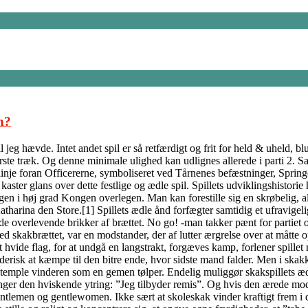
n?
jeg hævde. Intet andet spil er så retfærdigt og frit for held & uheld, b
ørste træk. Og denne minimale ulighed kan udlignes allerede i parti 2. S
inje foran Officererne, symboliseret ved Tårnenes befæstninger, Springe
ter glans over dette festlige og ædle spil. Spillets udviklingshistorie h
ngen i høj grad Kongen overlegen. Man kan forestille sig en skrøbelig, 
tharina den Store.[1] Spillets ædle ånd forfægter samtidig et ufravigeli
 de overlevende brikker af brættet. No go! -man takker pænt for partiet 
ed skakbrættet, var en modstander, der af lutter ærgrelse over at måtte
t hvide flag, for at undgå en langstrakt, forgæves kamp, forlener spille
erisk at kæmpe til den bitre ende, hvor sidste mand falder. Men i skakke
stemple vinderen som en gemen tølper. Endelig muliggør skakspillets ædl
inger den hviskende ytring: ”Jeg tilbyder remis”. Og hvis den ærede mods
ntlemen og gentlewomen. Ikke sært at skoleskak vinder kraftigt frem i d