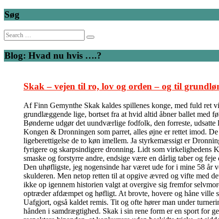
Søg
Search
for:
Blog: Hvad nu hvis ….?
Skak – vejen til ro, lov og orden – og til grundlø
Af Finn Gemynthe Skak kaldes spillenes konge, med fuld ret vil 
grundlæggende lige, bortset fra at hvid altid åbner ballet med f
Bønderne udgør det uundværlige fodfolk, den forreste, udsatte l
Kongen & Dronningen som parret, alles øjne er rettet imod. De kas
ligeberettigelse de to køn imellem. Ja styrkemæssigt er Dronni
fyrigere og skarpsindigere dronning. Lidt som virkelighedens Ka
smaske og forstyrre andre, endsige være en dårlig taber og feje
Den uhøfligste, jeg nogensinde har været ude for i mine 58 år v
skulderen. Men netop retten til at opgive ævred og vifte med de
ikke op igennem historien valgt at overgive sig fremfor selvmord
optræder afdæmpet og høfligt. At brovte, hovere og håne ville 
Uafgjort, også kaldet remis. Tit og ofte hører man under turner
hånden i samdrægtighed. Skak i sin rene form er en sport for ge