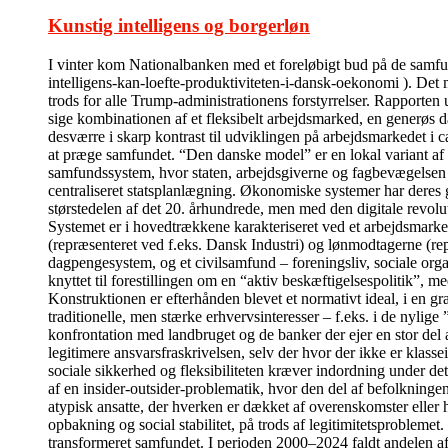
Kunstig intelligens og borgerløn
I vinter kom Nationalbanken med et foreløbigt bud på de sam
intelligens-kan-loefte-produktiviteten-i-dansk-oekonomi ). Det m
trods for alle Trump-administrationens forstyrrelser. Rapporten 
sige kombinationen af et fleksibelt arbejdsmarked, en generøs da
desværre i skarp kontrast til udviklingen på arbejdsmarkedet i c
at præge samfundet. “Den danske model” er en lokal variant af
samfundssystem, hvor staten, arbejdsgiverne og fagbevægelsen i 
centraliseret statsplanlægning. Økonomiske systemer har deres 
størstedelen af det 20. århundrede, men med den digitale revolu
Systemet er i hovedtrækkene karakteriseret ved et arbejdsmarked
(repræsenteret ved f.eks. Dansk Industri) og lønmodtagerne (re
dagpengesystem, og et civilsamfund – foreningsliv, sociale organi
knyttet til forestillingen om en “aktiv beskæftigelsespolitik”, me
Konstruktionen er efterhånden blevet et normativt ideal, i en g
traditionelle, men stærke erhvervsinteresser – f.eks. i de nyli
konfrontation med landbruget og de banker der ejer en stor del 
legitimere ansvarsfraskrivelsen, selv der hvor der ikke er klass
sociale sikkerhed og fleksibiliteten kræver indordning under de
af en insider-outsider-problematik, hvor den del af befolkningen
atypisk ansatte, der hverken er dækket af overenskomster eller 
opbakning og social stabilitet, på trods af legitimitetsprobleme
transformeret samfundet. I perioden 2000–2024 faldt andelen af