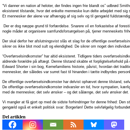
“Vi danner en nation af heloter, der findes ingen frie blandt os” udbrød Smi
eksisteret tilstande, hvor det enkelte menneske kun delte arbejdet med sig s
Et mennesker der alene var afhængig af sig selv og til gengæld fuldstændi
Der er dog næppe grund til forfærdelse. Snarere vil en forkastelse af forest
nogle måder at organisere samfundsforsørgelsen på, tjener menneskets frih
Der skal derfor her afslutningsvist slås et slag for de offentlige overførsels
sikrer os ikke blot mod sult og elendighed. De sikrer om noget den individuel
“Overførselsindkomster” har altid eksisteret. Tidligere tiders overførselsi
aldrende forældre på aftægt. Denne tilstand skabte et forpligtelseforhold på
Edward Shorter i sin bog, Kernefamiliens historie, påvist, hvordan det tradi
mennesker, der således var surret fast til hinanden i tætte indbyrdes perso
De offentlige overførselsindkomster har delvist ophævet denne tilstand, s
De offentlige overførselsindkomster indvarsler en tid, hvor sympatien, kærli
med de mennesker, det selv ønsker – og det sålænge, det selv ønsker det.
Vi mangler at få gjort op med de sidste forhindringer for denne frihed: Den s
gengæld også et enkelt politisk svar: Borgerløn! Dette selvfølgelig forbunde
Del artiklen