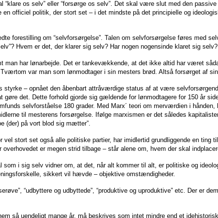
kal “klare os selv” eller “forsørge os selv”. Det skal være slut med den passi
n officiel politik, der stort set – i det mindste på det principielle og ideolog
redte forestilling om “selvforsørgelse”. Talen om selvforsørgelse føres med sel
g selv”? Hvem er det, der klarer sig selv? Har nogen nogensinde klaret sig selv?
mt man har lønarbejde. Det er tankevækkende, at det ikke altid har været såda
værtom var man som lønmodtager i sin mesters brød. Altså forsørget af sin m
 styrke – opnået den åbenbart attråværdige status af at være selvforsørgen
at gøre det. Dette forhold gjorde sig gældende for lønmodtagere for 150 år sid
amfunds selvforståelse 180 grader. Med Marx´ teori om merværdien i hånden, 
rne til mesterens forsørgelse. Ifølge marxismen er det således kapitalistern
e (der) på vort blod sig mætter”.
vel stort set også alle politiske partier, har imidlertid grundliggende en ting t
r overhovedet er megen strid tilbage – står alene om, hvem der skal indplacer
 som i sig selv vidner om, at det, når alt kommer til alt, er politiske og ide
ningsforskelle, sikkert vil hævde – objektive omstændigheder.
røve”, “udbyttere og udbyttede”, “produktive og uproduktive” etc. Der er dem,
 så uendeligt mange år, må beskrives som intet mindre end et idehistorisk m