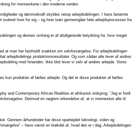
betydning for menneskene i den moderne verden.
 færdigheder og dømmekraft skyldes netop arbejdsdelingen. I hans berømte
t isoleret hver for sig – og hver især gennemgået hele arbejdsprocessen fra
sdelingen og dennes omfang er af altafgørende betydning for, hvor meget
ed at man har fastholdt snakken om selvforsørgelse. For arbejdsdelingen
obal arbejdsdelings produktionsresultater. Og som sådan alle lever af andres
bejdsdeling med hinanden. Ikke blot lever vi selv af andres arbejde. Vores
ndes kun produkter af fælles arbejde. Og det er disse produkter af fælles
ophy and Contemporary African Realities et afrikansk ordsprog: “Jeg er fordi
selvforsøgelse. Derimod en nøgtern erkendelse af, at vi mennesker alle til
ker. Gennem århundreder har disse oparbejdet teknologi, viden og
“forsørgelse” – have været en brøkdel af, hvad den er i dag. Arbejdsdelingen