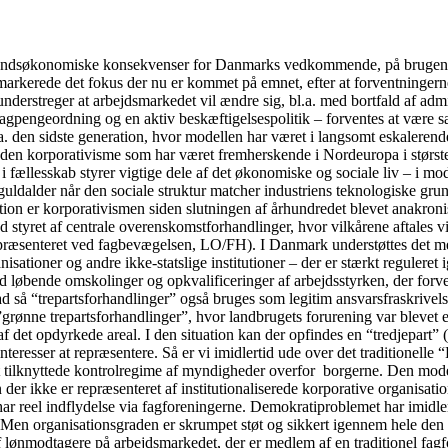
fundsøkonomiske konsekvenser for Danmarks vedkommende, på brugen af 
arkerede det fokus der nu er kommet på emnet, efter at forventningerne i
understreger at arbejdsmarkedet vil ændre sig, bl.a. med bortfald af admi
gpengeordning og en aktiv beskæftigelsespolitik – forventes at være sær
a. den sidste generation, hvor modellen har været i langsomt eskalerende
 den korporativisme som har været fremherskende i Nordeuropa i største
fællesskab styrer vigtige dele af det økonomiske og sociale liv – i mo
guldalder når den sociale struktur matcher industriens teknologiske gru
tion er korporativismen siden slutningen af århundredet blevet anakronis
 styret af centrale overenskomstforhandlinger, hvor vilkårene aftales v
præsenteret ved fagbevægelsen, LO/FH). I Danmark understøttes det med
sationer og andre ikke-statslige institutioner – der er stærkt reguleret 
d løbende omskolinger og opkvalificeringer af arbejdsstyrken, der forventes
rad så “trepartsforhandlinger” også bruges som legitim ansvarsfraskrivel
ge ”grønne trepartsforhandlinger”, hvor landbrugets forurening var bleve
af det opdyrkede areal. I den situation kan der opfindes en “tredjepart
einteresser at repræsentere. Så er vi imidlertid ude over det traditione
t tilknyttede kontrolregime af myndigheder overfor borgerne. Den model
 der ikke er repræsenteret af institutionaliserede korporative organisati
har reel indflydelse via fagforeningerne. Demokratiproblemet har imidler
t. Men organisationsgraden er skrumpet støt og sikkert igennem hele den 
 lønmodtagere på arbejdsmarkedet, der er medlem af en traditionel fagf