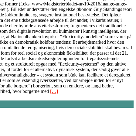
ellige former (f.eks. www/Magisterterbladet-nr-10-2016/mange-unge-
ceret ). Billedet understøtter den engelske økonom Guy Standings teori
 jobkontinuitet og svagere institutionel beskyttelse. Det følger
det ene tidsbegrænsede arbejde til det andet; i vikarbureauer, i
ede eller hybride ansættelsesformer, fragmenteres det traditionelle
m den digitale revolution nu kulminerer i kunstig intelligens, der
me, at Nationalbanken lovpriser “Flexicurity-modellen” som svaret på
t er ikke en demokratisk holdbar tendens: Et arbejdsmarked hvor den
 omfattende reorganisering, hvis den sociale stabilitet skal bevares. I
form for reel social og økonomisk fleksibilitet, der passer til det 21.
 fortsat arbejdsmarkedsregulering inden for trepartssystemets
et, og et strukturelt opgør med “flexicurity-systemet” og den aktive
til fordel for et alternativt, dynamisk system, der stadig giver alle
rhvervsmuligheder – et system som både kan facilitere et dereguleret
 er som selvstændig iværksætter, ved lønarbejde inden for et nyt
r alle borgere”) borgerløn, som en enklere, og langt bedre,
 frihed, hvor borgerne med
[…]