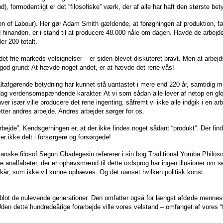
, formodentligt er det “filosofiske” værk, der af alle har haft den største 
sion of Labour). Her gør Adam Smith gældende, at forøgningen af produktion,
 hinanden, er i stand til at producere 48.000 nåle om dagen. Havde de arbejde
er 200 totalt.
 frie markeds velsignelser – er siden blevet diskuteret bravt. Men at arbejd
god grund: At hævde noget andet, er at hævde det rene vås!
ltafgørende betydning har kunnet stå uantastet i mere end 220 år, samtidig m
 i dag verdensomspændende karakter. At vi som sådan alle lever af netop en gl
er især ville producere det rene ingenting, såfremt vi ikke alle indgik i en ar
tter andres arbejde. Andres arbejder sørger for os.
 arbejde”. Kendsgerningen er, at der ikke findes noget sådant “produkt”. Der fi
er ikke delt i forsørgere og forsørgede!
erianske filosof Segun Gbadegesin refererer i sin bog Traditional Yoruba Philos
 De analfabeter, der er ophavsmænd til dette ordsprog har ingen illusioner om 
lkår, som ikke vil kunne ophæves. Og det uanset hvilken politisk konst
e blot de nulevende generationer. Den omfatter også for længst afdøde mennes
. Uden dette hundredeårige forarbejde ville vores velstand – omfanget af vores 