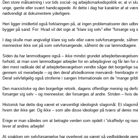
Den store målsætning i vor tids social- og arbejdsmarkedspolitik er, at vi s
unge, gamle eller svært handicappede. At dette i dag har karakter af at være e
nødvendigt at dokumentere yderligere.
Heri ligger imidlertid også forklaringen på, at ingen problematiserer den udb
bygger på sand. For: Hvad vil det sige at “klare sig selv” eller “forsørge si
I dag skulle man angiveligt klare sig selv eller være selvforsørgende, såfre
mennesker ikke set på som selvforsørgende, såfremt de var lønmodtagere. T
Siden da har lønmodtagere også – ikke mindst grundet arbejderbevægelsens
forhold, at man som lønmodtager arbejder for en arbejdsgiver og får løn for 
den mest radikale del af arbejderbevægelsen vendte sågar det borgerlige s
gennem sit merarbejde – og den deraf afstedkomne merværdi- frembragte midle
Deraf selvfølgelig også stroferne i sangen Internationale om de “mange gribb
Den marxistiske og den borgerlige retorik, dagens offentlige mening og derfor 
forsørger sig selv – og mennesker, der forsørges af andre. Striden – hvis de
Historisk har dette dog været et væsentligt ideologisk slagsmål. Et slagsmål
hvem der ikke gør. Og ikke – som alle disse ideologer på tværs af deres me
Enige er man således om at betragte verden som opdelt i “skaffedyr og nasse
lever af andres arbejde!
At snakken om selvforsørgelse har overlevet og været så vedholdende gennem