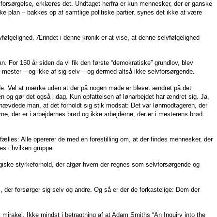
ve forsørgelse, erklæres det. Undtaget herfra er kun mennesker, der er ganske
iske plan – bakkes op af samtlige politiske partier, synes det ikke at være
vfølgelighed. Ærindet i denne kronik er at vise, at denne selvfølgelighed
n. For 150 år siden da vi fik den første “demokratiske” grundlov, blev
ester – og ikke af sig selv – og dermed altså ikke selvforsørgende.
de. Vel at mærke uden at der på nogen måde er blevet ændret på det
en og gør det også i dag. Kun opfattelsen af lønarbejdet har ændret sig. Ja,
hævdede man, at det forholdt sig stik modsat: Det var lønmodtageren, der
e, der er i arbejdernes brød og ikke arbejderne, der er i mesterens brød.
ilfælles: Alle opererer de med en forestilling om, at der findes mennesker, der
es i hvilken gruppe.
ologiske styrkeforhold, der afgør hvem der regnes som selvforsørgende og
 der forsørger sig selv og andre. Og så er der de forkastelige: Dem der
irakel. Ikke mindst i betragtning af at Adam Smiths “An Inquiry into the