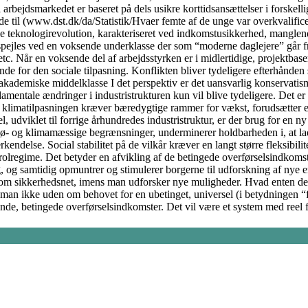
l arbejdsmarkedet er baseret på dels usikre korttidsansættelser i forsk
ede til (www.dst.dk/da/Statistik/Hvaer femte af de unge var overkvalifi
le teknologirevolution, karakteriseret ved indkomstusikkerhed, manglende
spejles ved en voksende underklasse der som “moderne daglejere” går fra 
c. Når en voksende del af arbejdsstyrken er i midlertidige, projektbaser
for den sociale tilpasning. Konflikten bliver tydeligere efterhånden so
akademiske middelklasse I det perspektiv er det uansvarlig konservatis
fundamentale ændringer i industristrukturen kun vil blive tydeligere. De
 at klimatilpasningen kræver bæredygtige rammer for vækst, forudsætter en
, udviklet til forrige århundredes industristruktur, er der brug for en ny 
ø- og klimamæssige begrænsninger, underminerer holdbarheden i, at lade
delse. Social stabilitet på de vilkår kræver en langt større fleksibilit
regime. Det betyder en afvikling af de betingede overførselsindkomster, 
, og samtidig opmuntrer og stimulerer borgerne til udforskning af nye e
som sikkerhedsnet, imens man udforsker nye muligheder. Hvad enten det
man ikke uden om behovet for en ubetinget, universel (i betydningen “fo
ende, betingede overførselsindkomster. Det vil være et system med reel