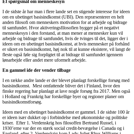
Et spørgsmål om menneskesyn
I de sidste år har man i flere lande set en stigende interesse for ideen
om en ubetinget basisindkomst (UBI). Den repræsenterer en helt
anden filosofi om menneskers motivation for at arbejde og bidrage
til samfundet. Hvor aktiveringsfilosofien bygger på et negativt
menneskesyn i den forstand, at man mener at mennesker kun vil
arbejde og bidrage til samfundet, hvis de tvinges til det, ligger der i
ideen om en ubetinget basisindkomst, at hvis mennesker på forhånd
er sikret en basisindkomst, høj nok til at kunne eksistere, vil langt de
fleste også føle sig forpligtet til at bidrage til samfundet igennem
lønarbejde eller andet mere uformelt arbejde.
En gammel ide der vender tilbage
I en række andre lande er der blevet planlagt forskellige forsøg med
basisindkomst. Mest omfattende bliver det i Finland, hvor den
finske regering har planlagt at lave nogle forsøg fra 2017. Men også
i Holland og Frankrig har forskellige byer og regioner planer om
basisindkomstforsøg.
Ideen med en ubetinget basisindkomst er gammel. I de sidste 100 år
er ideen især dukket op i forbindelse med økonomiske og politiske
kriser. Efter 1. Verdenskrig hos filosoffen Bertrand Russel, i
1930’erne var der en stærk social credit-bevægelse i Canada og i
England, efter 2. Verdenskrig kom Lady Juliet Rhys-Williams i