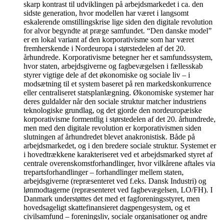
skarp kontrast til udviklingen på arbejdsmarkedet i ca. den
sidste generation, hvor modellen har været i langsomt
eskalerende omstillingskrise lige siden den digitale revolution
for alvor begyndte at præge samfundet. “Den danske model”
er en lokal variant af den korporativisme som har været
fremherskende i Nordeuropa i størstedelen af det 20.
århundrede. Korporativisme betegner her et samfundssystem,
hvor staten, arbejdsgiverne og fagbevægelsen i fællesskab
styrer vigtige dele af det økonomiske og sociale liv – i
modsætning til et system baseret på ren markedskonkurrence
eller centraliseret statsplanlægning. Økonomiske systemer har
deres guldalder når den sociale struktur matcher industriens
teknologiske grundlag, og det gjorde den nordeuropæiske
korporativisme formentlig i størstedelen af det 20. århundrede,
men med den digitale revolution er korporativismen siden
slutningen af århundredet blevet anakronistisk. Både på
arbejdsmarkedet, og i den bredere sociale struktur. Systemet er
i hovedtrækkene karakteriseret ved et arbejdsmarked styret af
centrale overenskomstforhandlinger, hvor vilkårene aftales via
trepartsforhandlinger – forhandlinger mellem staten,
arbejdsgiverne (repræsenteret ved f.eks. Dansk Industri) og
lønmodtagerne (repræsenteret ved fagbevægelsen, LO/FH). I
Danmark understøttes det med et fagforeningsstyret, men
hovedsageligt skattefinansieret dagpengesystem, og et
civilsamfund – foreningsliv, sociale organisationer og andre