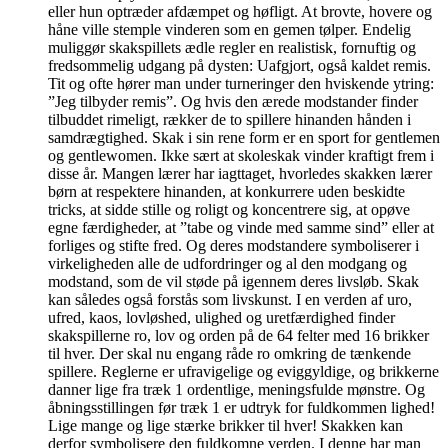
eller hun optræder afdæmpet og høfligt. At brovte, hovere og
håne ville stemple vinderen som en gemen tølper. Endelig
muliggør skakspillets ædle regler en realistisk, fornuftig og
fredsommelig udgang på dysten: Uafgjort, også kaldet remis.
Tit og ofte hører man under turneringer den hviskende ytring:
”Jeg tilbyder remis”. Og hvis den ærede modstander finder
tilbuddet rimeligt, rækker de to spillere hinanden hånden i
samdrægtighed. Skak i sin rene form er en sport for gentlemen
og gentlewomen. Ikke sært at skoleskak vinder kraftigt frem i
disse år. Mangen lærer har iagttaget, hvorledes skakken lærer
børn at respektere hinanden, at konkurrere uden beskidte
tricks, at sidde stille og roligt og koncentrere sig, at opøve
egne færdigheder, at ”tabe og vinde med samme sind” eller at
forliges og stifte fred. Og deres modstandere symboliserer i
virkeligheden alle de udfordringer og al den modgang og
modstand, som de vil støde på igennem deres livsløb. Skak
kan således også forstås som livskunst. I en verden af uro,
ufred, kaos, lovløshed, ulighed og uretfærdighed finder
skakspillerne ro, lov og orden på de 64 felter med 16 brikker
til hver. Der skal nu engang råde ro omkring de tænkende
spillere. Reglerne er ufravigelige og eviggyldige, og brikkerne
danner lige fra træk 1 ordentlige, meningsfulde mønstre. Og
åbningsstillingen før træk 1 er udtryk for fuldkommen lighed!
Lige mange og lige stærke brikker til hver! Skakken kan
derfor symbolisere den fuldkomne verden. I denne har man