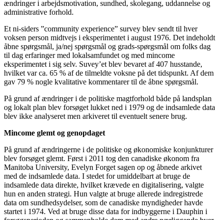
ændringer i arbejdsmotivation, sundhed, skolegang, uddannelse og
administrative forhold.
Et ni-siders ”community experience” survey blev sendt til hver
voksen person midtvejs i eksperimentet i august 1976. Det indeholdt
åbne spørgsmål, ja/nej spørgsmål og grads-spørgsmål om folks dag
til dag erfaringer med lokalsamfundet og med mincome
eksperimentet i sig selv. Suvey’et blev bevaret af 407 husstande,
hvilket var ca. 65 % af de tilmeldte voksne på det tidspunkt. Af dem
gav 79 % nogle kvalitative kommentarer til de åbne spørgsmål.
På grund af ændringer i de politiske magtforhold både på landsplan
og lokalt plan blev forsøget lukket ned i 1979 og de indsamlede data
blev ikke analyseret men arkiveret til eventuelt senere brug.
Mincome glemt og genopdaget
På grund af ændringerne i de politiske og økonomiske konjunkturer
blev forsøget glemt. Først i 2011 tog den canadiske økonom fra
Manitoba University, Evelyn Forget sagen op og åbnede arkivet
med de indsamlede data. I stedet for umiddelbart at bruge de
indsamlede data direkte, hvilket krævede en digitalisering, valgte
hun en anden strategi. Hun valgte at bruge allerede indregistrede
data om sundhedsydelser, som de canadiske myndigheder havde
startet i 1974. Ved at bruge disse data for indbyggerne i Dauphin i