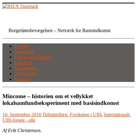
Skip
to
content
BIEN Danmark
Borgerlønsbevægelsen – Netværk for Basisindkomst
Forside
Borgerløn
Debat og forskning
Litteratur
Foreningen
Nyhedsbrev
Kontakt
Mincome – historien om et vellykket
lokalsamfundseksperiment med basisindkomst
10. September 2016
Debatindlæg
,
Forskning i UBI
,
Internationalt
,
UBI-forsøg - alle
Af Erik Christensen.