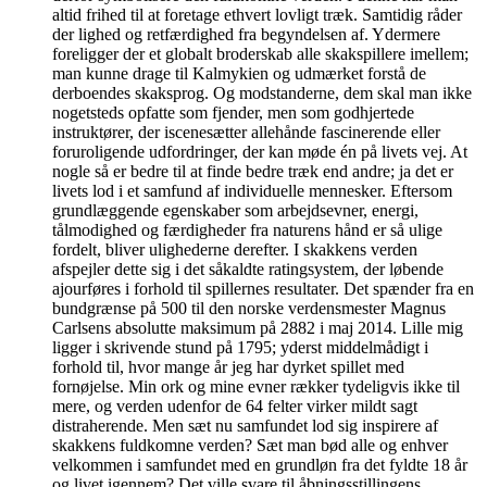
altid frihed til at foretage ethvert lovligt træk. Samtidig råder
der lighed og retfærdighed fra begyndelsen af. Ydermere
foreligger der et globalt broderskab alle skakspillere imellem;
man kunne drage til Kalmykien og udmærket forstå de
derboendes skaksprog. Og modstanderne, dem skal man ikke
nogetsteds opfatte som fjender, men som godhjertede
instruktører, der iscenesætter allehånde fascinerende eller
foruroligende udfordringer, der kan møde én på livets vej. At
nogle så er bedre til at finde bedre træk end andre; ja det er
livets lod i et samfund af individuelle mennesker. Eftersom
grundlæggende egenskaber som arbejdsevner, energi,
tålmodighed og færdigheder fra naturens hånd er så ulige
fordelt, bliver ulighederne derefter. I skakkens verden
afspejler dette sig i det såkaldte ratingsystem, der løbende
ajourføres i forhold til spillernes resultater. Det spænder fra en
bundgrænse på 500 til den norske verdensmester Magnus
Carlsens absolutte maksimum på 2882 i maj 2014. Lille mig
ligger i skrivende stund på 1795; yderst middelmådigt i
forhold til, hvor mange år jeg har dyrket spillet med
fornøjelse. Min ork og mine evner rækker tydeligvis ikke til
mere, og verden udenfor de 64 felter virker mildt sagt
distraherende. Men sæt nu samfundet lod sig inspirere af
skakkens fuldkomne verden? Sæt man bød alle og enhver
velkommen i samfundet med en grundløn fra det fyldte 18 år
og livet igennem? Det ville svare til åbningsstillingens