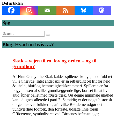
Del artiklen
Søg
Search
for:
Blog: Hvad nu hvis ….?
Skak – vejen til ro, lov og orden – og til
grundløn?
Af Finn Gemynthe Skak kaldes spillenes konge, med fuld ret
vil jeg hævde. Intet andet spil er så retfærdigt og frit for held
& uheld, bluff og hemmelighedskræmmeri. Spillerne er fra
begyndelsen af stillet grundlæggende lige, bortset fra at hvid
altid åbner ballet med første træk. Og denne minimale ulighed
kan udlignes allerede i parti 2. Samtidig er der noget historisk
dragende over brikkerne, af hvilke Bønderne udgør det
uundværlige fodfolk, den forreste, udsatte linje foran
Officererne, symboliseret ved Tårnenes befæstninger,