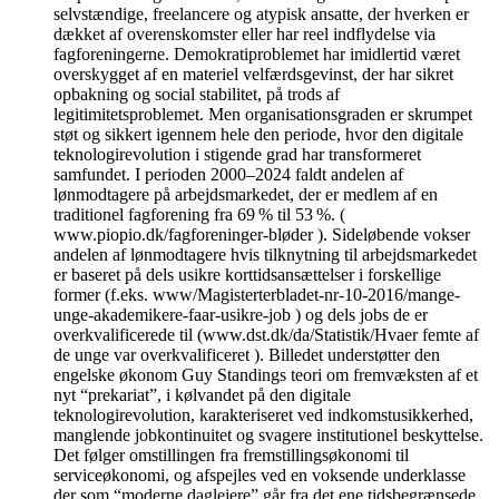
selvstændige, freelancere og atypisk ansatte, der hverken er
dækket af overenskomster eller har reel indflydelse via
fagforeningerne. Demokratiproblemet har imidlertid været
overskygget af en materiel velfærdsgevinst, der har sikret
opbakning og social stabilitet, på trods af
legitimitetsproblemet. Men organisationsgraden er skrumpet
støt og sikkert igennem hele den periode, hvor den digitale
teknologirevolution i stigende grad har transformeret
samfundet. I perioden 2000–2024 faldt andelen af
lønmodtagere på arbejdsmarkedet, der er medlem af en
traditionel fagforening fra 69 % til 53 %. (
www.piopio.dk/fagforeninger-bløder ). Sideløbende vokser
andelen af lønmodtagere hvis tilknytning til arbejdsmarkedet
er baseret på dels usikre korttidsansættelser i forskellige
former (f.eks. www/Magisterterbladet-nr-10-2016/mange-
unge-akademikere-faar-usikre-job ) og dels jobs de er
overkvalificerede til (www.dst.dk/da/Statistik/Hvaer femte af
de unge var overkvalificeret ). Billedet understøtter den
engelske økonom Guy Standings teori om fremvæksten af et
nyt “prekariat”, i kølvandet på den digitale
teknologirevolution, karakteriseret ved indkomstusikkerhed,
manglende jobkontinuitet og svagere institutionel beskyttelse.
Det følger omstillingen fra fremstillingsøkonomi til
serviceøkonomi, og afspejles ved en voksende underklasse
der som “moderne daglejere” går fra det ene tidsbegrænsede