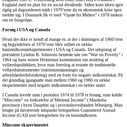
England med en plan for en social dividende. Siden kom ideen igen
rigtig på dagsordenen midt i 1970’erne da en økonomisk krise igen
meldte sig. I Danmark fik vi med ”Oprør fra Midten” i 1978 tanken
om en borgerløn.
Forsøg i USA og Canada
Hvad der ikke er kendt af mange er, at der i slutningen af 1960’erne
og begyndelsen af 1970’erne blev udført en række
basisindkomsteksperimenter i USA og Canada. Det udsprang af
præsident Lyndon B. Johnsons berømte tale om ”War on Poverty” i
1964 og hans senere Heineman kommission om ændring af
velfærdspolitikken, hvor man foreslog at erstatte de traditionelle
velfærdsinstrumenter (minimumslønninger og
arbejdsløshedsforsikring) med en form for negativ indkomstskat. På
det grundlag igangsatte man mellem 1960 og 1980 en række
eksperimenter med negativ indkomstskat i en række stater.
I Canada lavede man i perioden 1974 til 1978 et forsøg, man kaldte
”Mincome” en forkortelse af Minimal Income” i Manitoba
provinsen i byen Dauphin og i provinshovedstaden Winnipeg. Man
brugte på daværende tidspunkt betegnelsen Guaranteed Annual
Income (GAI) som betegnelsen for en basisindkomst.
Mincome eksperimentet