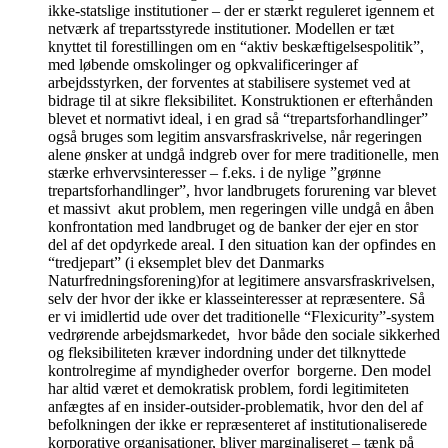
ikke-statslige institutioner – der er stærkt reguleret igennem et
netværk af trepartsstyrede institutioner. Modellen er tæt
knyttet til forestillingen om en “aktiv beskæftigelsespolitik”,
med løbende omskolinger og opkvalificeringer af
arbejdsstyrken, der forventes at stabilisere systemet ved at
bidrage til at sikre fleksibilitet. Konstruktionen er efterhånden
blevet et normativt ideal, i en grad så “trepartsforhandlinger”
også bruges som legitim ansvarsfraskrivelse, når regeringen
alene ønsker at undgå indgreb over for mere traditionelle, men
stærke erhvervsinteresser – f.eks. i de nylige ”grønne
trepartsforhandlinger”, hvor landbrugets forurening var blevet
et massivt akut problem, men regeringen ville undgå en åben
konfrontation med landbruget og de banker der ejer en stor
del af det opdyrkede areal. I den situation kan der opfindes en
“tredjepart” (i eksemplet blev det Danmarks
Naturfredningsforening)for at legitimere ansvarsfraskrivelsen,
selv der hvor der ikke er klasseinteresser at repræsentere. Så
er vi imidlertid ude over det traditionelle “Flexicurity”-system
vedrørende arbejdsmarkedet, hvor både den sociale sikkerhed
og fleksibiliteten kræver indordning under det tilknyttede
kontrolregime af myndigheder overfor borgerne. Den model
har altid været et demokratisk problem, fordi legitimiteten
anfægtes af en insider-outsider-problematik, hvor den del af
befolkningen der ikke er repræsenteret af institutionaliserede
korporative organisationer, bliver marginaliseret – tænk på