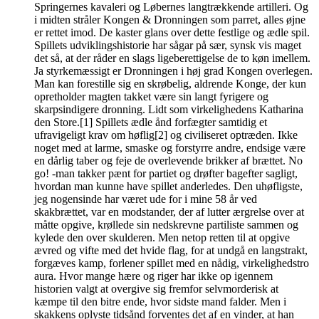
Springernes kavaleri og Løbernes langtrækkende artilleri. Og
i midten stråler Kongen & Dronningen som parret, alles øjne
er rettet imod. De kaster glans over dette festlige og ædle spil.
Spillets udviklingshistorie har sågar på sær, synsk vis maget
det så, at der råder en slags ligeberettigelse de to køn imellem.
Ja styrkemæssigt er Dronningen i høj grad Kongen overlegen.
Man kan forestille sig en skrøbelig, aldrende Konge, der kun
opretholder magten takket være sin langt fyrigere og
skarpsindigere dronning. Lidt som virkelighedens Katharina
den Store.[1] Spillets ædle ånd forfægter samtidig et
ufravigeligt krav om høflig[2] og civiliseret optræden. Ikke
noget med at larme, smaske og forstyrre andre, endsige være
en dårlig taber og feje de overlevende brikker af brættet. No
go! -man takker pænt for partiet og drøfter bagefter sagligt,
hvordan man kunne have spillet anderledes. Den uhøfligste,
jeg nogensinde har været ude for i mine 58 år ved
skakbrættet, var en modstander, der af lutter ærgrelse over at
måtte opgive, krøllede sin nedskrevne partiliste sammen og
kylede den over skulderen. Men netop retten til at opgive
ævred og vifte med det hvide flag, for at undgå en langstrakt,
forgæves kamp, forlener spillet med en nådig, virkelighedstro
aura. Hvor mange hære og riger har ikke op igennem
historien valgt at overgive sig fremfor selvmorderisk at
kæmpe til den bitre ende, hvor sidste mand falder. Men i
skakkens oplyste tidsånd forventes det af en vinder, at han