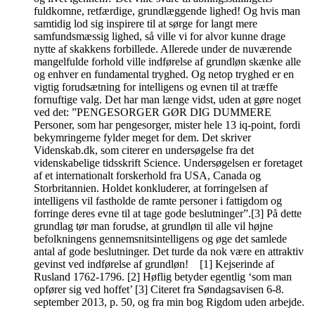
fuldkomne, retfærdige, grundlæggende lighed! Og hvis man
samtidig lod sig inspirere til at sørge for langt mere
samfundsmæssig lighed, så ville vi for alvor kunne drage
nytte af skakkens forbillede. Allerede under de nuværende
mangelfulde forhold ville indførelse af grundløn skænke alle
og enhver en fundamental tryghed. Og netop tryghed er en
vigtig forudsætning for intelligens og evnen til at træffe
fornuftige valg. Det har man længe vidst, uden at gøre noget
ved det: ”PENGESORGER GØR DIG DUMMERE
Personer, som har pengesorger, mister hele 13 iq-point, fordi
bekymringerne fylder meget for dem. Det skriver
Videnskab.dk, som citerer en undersøgelse fra det
videnskabelige tidsskrift Science. Undersøgelsen er foretaget
af et internationalt forskerhold fra USA, Canada og
Storbritannien. Holdet konkluderer, at forringelsen af
intelligens vil fastholde de ramte personer i fattigdom og
forringe deres evne til at tage gode beslutninger”.[3] På dette
grundlag tør man forudse, at grundløn til alle vil højne
befolkningens gennemsnitsintelligens og øge det samlede
antal af gode beslutninger. Det turde da nok være en attraktiv
gevinst ved indførelse af grundløn! [1] Kejserinde af
Rusland 1762-1796. [2] Høflig betyder egentlig ‘som man
opfører sig ved hoffet’ [3] Citeret fra Søndagsavisen 6-8.
september 2013, p. 50, og fra min bog Rigdom uden arbejde.