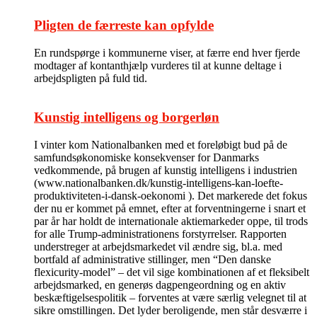
Pligten de færreste kan opfylde
En rundspørge i kommunerne viser, at færre end hver fjerde
modtager af kontanthjælp vurderes til at kunne deltage i
arbejdspligten på fuld tid.
Kunstig intelligens og borgerløn
I vinter kom Nationalbanken med et foreløbigt bud på de
samfundsøkonomiske konsekvenser for Danmarks
vedkommende, på brugen af kunstig intelligens i industrien
(www.nationalbanken.dk/kunstig-intelligens-kan-loefte-
produktiviteten-i-dansk-oekonomi ). Det markerede det fokus
der nu er kommet på emnet, efter at forventningerne i snart et
par år har holdt de internationale aktiemarkeder oppe, til trods
for alle Trump-administrationens forstyrrelser. Rapporten
understreger at arbejdsmarkedet vil ændre sig, bl.a. med
bortfald af administrative stillinger, men “Den danske
flexicurity-model” – det vil sige kombinationen af et fleksibelt
arbejdsmarked, en generøs dagpengeordning og en aktiv
beskæftigelsespolitik – forventes at være særlig velegnet til at
sikre omstillingen. Det lyder beroligende, men står desværre i