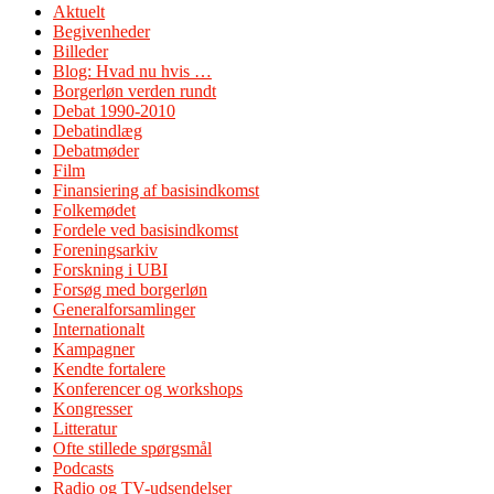
Aktuelt
Begivenheder
Billeder
Blog: Hvad nu hvis …
Borgerløn verden rundt
Debat 1990-2010
Debatindlæg
Debatmøder
Film
Finansiering af basisindkomst
Folkemødet
Fordele ved basisindkomst
Foreningsarkiv
Forskning i UBI
Forsøg med borgerløn
Generalforsamlinger
Internationalt
Kampagner
Kendte fortalere
Konferencer og workshops
Kongresser
Litteratur
Ofte stillede spørgsmål
Podcasts
Radio og TV-udsendelser