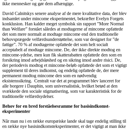
ikke mennesker og gør dem afhængige.
David Calnitskys senere analyse af de mere kvalitative data, der blev
indsamlet under mincome eksperimentet, bekræfter Evelyn Forgets
konklusion. Han kalder meget symbolsk sin rapport ”More Normal
than Welfare” forstået således at modtagerne af mincome opfattede
det som mere normalt at modtage mincome end den traditionelle
behovsprægede velfærdsunderstøttelse, som var designet for ”de
fattige”. 70 % af modtagerne opfattede det som helt socialt
acceptabelt af modtage mincome. De, der ikke direkte modtog en
mincome-ydelse, men kun fik skatterabatten opfattede den som en
forsikring imod arbejdsløshed og en sikring imod andre risici. De,
der periodevis modtog et mincome-beløb opfattede det som et vigtigt
supplement til deres indkomst, og endelig opfattede de, der mere
permanent modtog mincome den som en nødvendig
eksistenssikring. Centralt var det at programmet blev lanceret for
alle borgere i Dauphin, som universalistisk, hvilket betød at den
svækkede den sociale stigmatisering, som var karakteristisk for de
traditionelle velfærdsydelser.
Behov for en bred forståelsesramme for basisindkomst-
eksperimenter
Når man nu i en række europæiske lande skal tage endelig stilling til
en række nye basisindkomsteksperimenter, er det vigtigt at man ikke