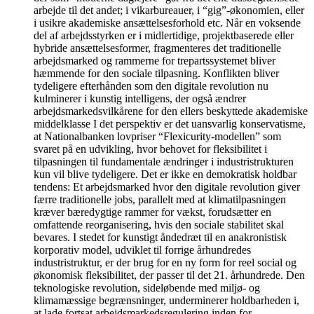
arbejde til det andet; i vikarbureauer, i “gig”-økonomien, eller
i usikre akademiske ansættelsesforhold etc. Når en voksende
del af arbejdsstyrken er i midlertidige, projektbaserede eller
hybride ansættelsesformer, fragmenteres det traditionelle
arbejdsmarked og rammerne for trepartssystemet bliver
hæmmende for den sociale tilpasning. Konflikten bliver
tydeligere efterhånden som den digitale revolution nu
kulminerer i kunstig intelligens, der også ændrer
arbejdsmarkedsvilkårene for den ellers beskyttede akademiske
middelklasse I det perspektiv er det uansvarlig konservatisme,
at Nationalbanken lovpriser “Flexicurity-modellen” som
svaret på en udvikling, hvor behovet for fleksibilitet i
tilpasningen til fundamentale ændringer i industristrukturen
kun vil blive tydeligere. Det er ikke en demokratisk holdbar
tendens: Et arbejdsmarked hvor den digitale revolution giver
færre traditionelle jobs, parallelt med at klimatilpasningen
kræver bæredygtige rammer for vækst, forudsætter en
omfattende reorganisering, hvis den sociale stabilitet skal
bevares. I stedet for kunstigt åndedræt til en anakronistisk
korporativ model, udviklet til forrige århundredes
industristruktur, er der brug for en ny form for reel social og
økonomisk fleksibilitet, der passer til det 21. århundrede. Den
teknologiske revolution, sideløbende med miljø- og
klimamæssige begrænsninger, underminerer holdbarheden i,
at lade fortsat arbejdsmarkedsregulering inden for