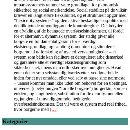
trepartssystemets rammer være grundlaget for økonomisk
sikkerhed og social anerkendelse. Social stabilitet på de vilkår
kræver en langt større fleksibilitet, og et strukturelt opgør med
“flexicurity-systemet” og den aktive beskæftigelsespolitik med
det tilknyttede umyndiggørende kontrolregime. Det betyder
en afvikling af de betingede overførselsindkomster, til fordel
for et alternativt, dynamisk system, der stadig giver alle
borgere en fundamental garanti for et værdigt
eksistensgrundlag, og samtidig opmuntrer og stimulerer
borgerne til udforskning af nye erhvervsmuligheder – et
system som både kan facilitere et dereguleret arbejdsmarked,
og garantere alle et værdigt eksistensgrundlag som
sikkerhedsnet, imens man udforsker nye muligheder. Hvad
enten det er som selvstændig iværksætter, ved lønarbejde
inden for et nyt område, eller ved selv at passe sine nærmeste
– uanset kommer man ikke uden om behovet for en ubetinget,
universel (i betydningen “for alle borgere”) borgerløn, som en
enklere, og langt bedre, substitution for flexicurity-modellen
og junglen af umyndiggørende, betingede
overførselsindkomster. Det vil være et system med reel frihed,
hvor borgerne med
[…]
Kategorier