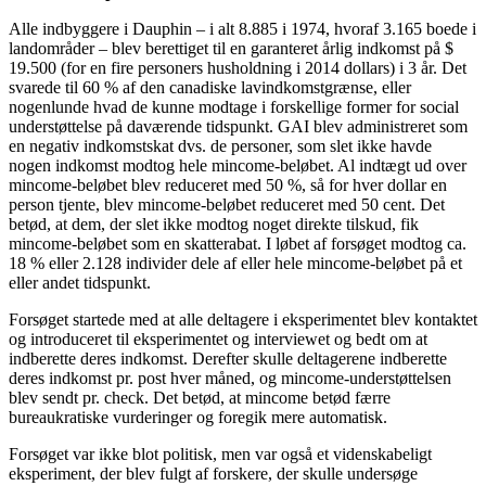
Alle indbyggere i Dauphin – i alt 8.885 i 1974, hvoraf 3.165 boede i
landområder – blev berettiget til en garanteret årlig indkomst på $
19.500 (for en fire personers husholdning i 2014 dollars) i 3 år. Det
svarede til 60 % af den canadiske lavindkomstgrænse, eller
nogenlunde hvad de kunne modtage i forskellige former for social
understøttelse på daværende tidspunkt. GAI blev administreret som
en negativ indkomstskat dvs. de personer, som slet ikke havde
nogen indkomst modtog hele mincome-beløbet. Al indtægt ud over
mincome-beløbet blev reduceret med 50 %, så for hver dollar en
person tjente, blev mincome-beløbet reduceret med 50 cent. Det
betød, at dem, der slet ikke modtog noget direkte tilskud, fik
mincome-beløbet som en skatterabat. I løbet af forsøget modtog ca.
18 % eller 2.128 individer dele af eller hele mincome-beløbet på et
eller andet tidspunkt.
Forsøget startede med at alle deltagere i eksperimentet blev kontaktet
og introduceret til eksperimentet og interviewet og bedt om at
indberette deres indkomst. Derefter skulle deltagerene indberette
deres indkomst pr. post hver måned, og mincome-understøttelsen
blev sendt pr. check. Det betød, at mincome betød færre
bureaukratiske vurderinger og foregik mere automatisk.
Forsøget var ikke blot politisk, men var også et videnskabeligt
eksperiment, der blev fulgt af forskere, der skulle undersøge