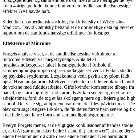
forsøgsperioden og sammenholde dem med andre nærliggende byer
i den 4 årige periode, kunne hun vurdere hvilke sundhedsmæssige
effekter GAI havde haft.
Siden har en amerikansk sociolog fra University of Wisconsin-
Madicon, David Calnitsky behandlet de oprindelige data og lavet en
rapport om de samfundsmæssige erfaringer fra forsøget.
Effekterne af Mincome
Forgets analyse viser, at de sundhedsmæssige virkninger af
mincome-ydelsen var meget tydelige. Antallet af
hospitalsindlæggelser faldt i forsøgsperioden i forhold til
sammenligningsgruppen og især indlæggelser vedr. ulykker, skader
og psykiske sygdomme. Lægekontakt vedr. psykisk sygdom faldt
også. Hvad angår arbejdsfrekvens skete der en lille reduktion blandt
de voksne med fuldtidsarbejde. Gifte kvinder kom senere tilbage fra
barsel, og større børn gik ind i arbejdsstyrken senere og med færre
arbejdstimer, fordi de tog et års skolegang mere og i højere grad high
school. Det viste sig, at børnene var dem, der blev påvirket mest. De
blev som sagt længere i skolen, de fik deres første barn senere og fik
i det hele taget færre børn end sammenligningsgrupperne.
Evelyn Forgets mener, at de vigtigste konklusioner af hendes studie
er, at GAI gør mennesker bedre i stand til (”empower”) at tage deres
egene beslutninger og gøre deres egene fejltager. Den barnliggør