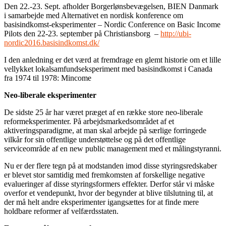
Den 22.-23. Sept. afholder Borgerlønsbevægelsen, BIEN Danmark
i samarbejde med Alternativet en nordisk konference om
basisindkomst-eksperimenter – Nordic Conference on Basic Income
Pilots den 22-23. september på Christiansborg –
http://ubi-
nordic2016.basisindkomst.dk/
I den anledning er det værd at fremdrage en glemt historie om et lille
vellykket lokalsamfundseksperiment med basisindkomst i Canada
fra 1974 til 1978: Mincome
Neo-liberale eksperimenter
De sidste 25 år har været præget af en række store neo-liberale
reformeksperimenter. På arbejdsmarkedsområdet af et
aktiveringsparadigme, at man skal arbejde på særlige forringede
vilkår for sin offentlige understøttelse og på det offentlige
serviceområde af en new public management med et målingstyranni.
Nu er der flere tegn på at modstanden imod disse styringsredskaber
er blevet stor samtidig med fremkomsten af forskellige negative
evalueringer af disse styringsformers effekter. Derfor står vi måske
overfor et vendepunkt, hvor der begynder at blive tilslutning til, at
der må helt andre eksperimenter igangsættes for at finde mere
holdbare reformer af velfærdsstaten.