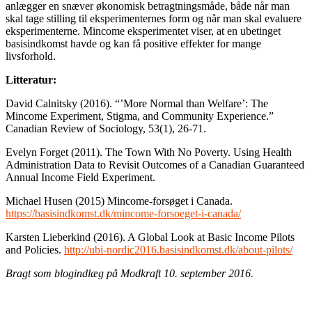
anlægger en snæver økonomisk betragtningsmåde, både når man
skal tage stilling til eksperimenternes form og når man skal evaluere
eksperimenterne. Mincome eksperimentet viser, at en ubetinget
basisindkomst havde og kan få positive effekter for mange
livsforhold.
Litteratur:
David Calnitsky (2016). “’More Normal than Welfare’: The
Mincome Experiment, Stigma, and Community Experience.”
Canadian Review of Sociology, 53(1), 26-71.
Evelyn Forget (2011). The Town With No Poverty. Using Health
Administration Data to Revisit Outcomes of a Canadian Guaranteed
Annual Income Field Experiment.
Michael Husen (2015) Mincome-forsøget i Canada.
https://basisindkomst.dk/mincome-forsoeget-i-canada/
Karsten Lieberkind (2016). A Global Look at Basic Income Pilots
and Policies.
http://ubi-nordic2016.basisindkomst.dk/about-pilots/
Bragt som blogindlæg på Modkraft 10. september 2016.