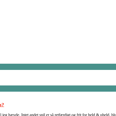
n?
jeg hævde. Intet andet spil er så retfærdigt og frit for held & uheld, b