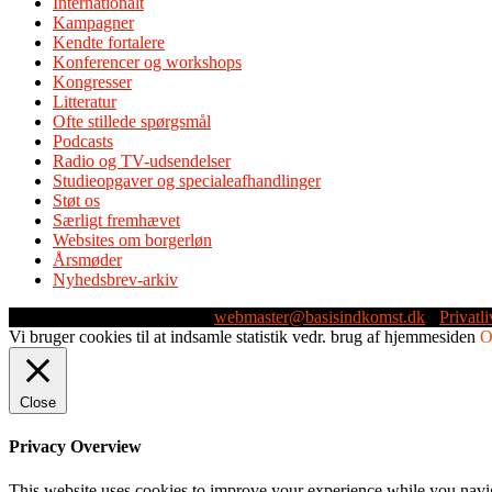
Internationalt
Kampagner
Kendte fortalere
Konferencer og workshops
Kongresser
Litteratur
Ofte stillede spørgsmål
Podcasts
Radio og TV-udsendelser
Studieopgaver og specialeafhandlinger
Støt os
Særligt fremhævet
Websites om borgerløn
Årsmøder
Nyhedsbrev-arkiv
Webmaster: Michael Husen -
webmaster@basisindkomst.dk
-
Privatli
Vi bruger cookies til at indsamle statistik vedr. brug af hjemmesiden
Close
Privacy Overview
This website uses cookies to improve your experience while you navigat