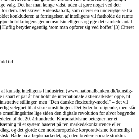
ige valg. Det har man længe vidst, uden at gøre noget ved det:
dem. Det skriver Videnskab.dk, som citerer en undersøgelse fra
det konkluderer, at forringelsen af intelligens vil fastholde de ramte
l højne befolkningens gennemsnitsintelligens og øge det samlede antal
 Høflig betyder egentlig ‘som man opfører sig ved hoffet’ [3] Citeret
uld tid.
kunstig intelligens i industrien (www.nationalbanken.dk/kunstig-
 snart et par år har holdt de internationale aktiemarkeder oppe, til
nistrative stillinger, men “Den danske flexicurity-model” – det vil
lig velegnet til at sikre omstillingen. Det lyder beroligende, men står
 omstillingskrise lige siden den digitale revolution for alvor begyndte
delen af det 20. århundrede. Korporativisme betegner her et
dsætning til et system baseret på ren markedskonkurrence eller
ndlag, og det gjorde den nordeuropæiske korporativisme formentlig i
tisk. Både på arbejdsmarkedet, og i den bredere sociale struktur.