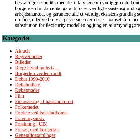
beskæftigelsespolitik med det tilknyttede umyndiggørende kontrol
borgere en fundamental garanti for et værdigt eksistensgrundlag
arbejdsmarked, og garantere alle et værdigt eksistensgrundlag 
område, eller ved selv at passe sine nærmeste – uanset kommer 
substitution for flexicurity-modellen og junglen af umyndiggør
Kategorier
Aktuelt
Begivenheder
Billeder
Blog: Hvad nu hvis …
Borgerløn verden rundt
Debat 1990-2010
Debatindlæg
Debatmøder
Film
Finansiering af basisindkomst
Folkemødet
Fordele ved basisindkomst
Foreningsarkiv
Forskning i UBI
Forsøg med borgerløn
Generalforsamlinger