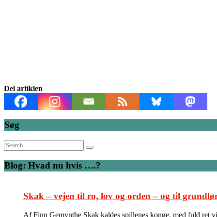
Del artiklen
Søg
Search
for:
Blog: Hvad nu hvis ….?
Skak – vejen til ro, lov og orden – og til grundlø
Af Finn Gemynthe Skak kaldes spillenes konge, med fuld ret vil 