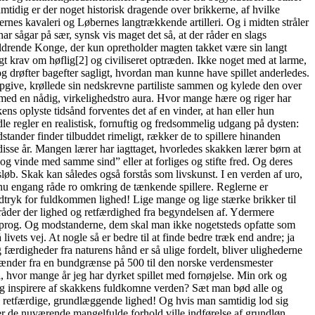
amtidig er der noget historisk dragende over brikkerne, af hvilke
rnes kavaleri og Løbernes langtrækkende artilleri. Og i midten stråler
ar sågar på sær, synsk vis maget det så, at der råder en slags
aldrende Konge, der kun opretholder magten takket være sin langt
gt krav om høflig[2] og civiliseret optræden. Ikke noget med at larme,
og drøfter bagefter sagligt, hvordan man kunne have spillet anderledes.
 opgive, krøllede sin nedskrevne partiliste sammen og kylede den over
t med en nådig, virkelighedstro aura. Hvor mange hære og riger har
ns oplyste tidsånd forventes det af en vinder, at han eller hun
e regler en realistisk, fornuftig og fredsommelig udgang på dysten:
tander finder tilbuddet rimeligt, rækker de to spillere hinanden
isse år. Mangen lærer har iagttaget, hvorledes skakken lærer børn at
 og vinde med samme sind” eller at forliges og stifte fred. Og deres
øb. Skak kan således også forstås som livskunst. I en verden af uro,
l nu engang råde ro omkring de tænkende spillere. Reglerne er
udtryk for fuldkommen lighed! Lige mange og lige stærke brikker til
 råder der lighed og retfærdighed fra begyndelsen af. Ydermere
ksprog. Og modstanderne, dem skal man ikke nogetsteds opfatte som
ivets vej. At nogle så er bedre til at finde bedre træk end andre; ja
ærdigheder fra naturens hånd er så ulige fordelt, bliver ulighederne
et spænder fra en bundgrænse på 500 til den norske verdensmester
 hvor mange år jeg har dyrket spillet med fornøjelse. Min ork og
 sig inspirere af skakkens fuldkomne verden? Sæt man bød alle og
, retfærdige, grundlæggende lighed! Og hvis man samtidig lod sig
nder de nuværende mangelfulde forhold ville indførelse af grundløn