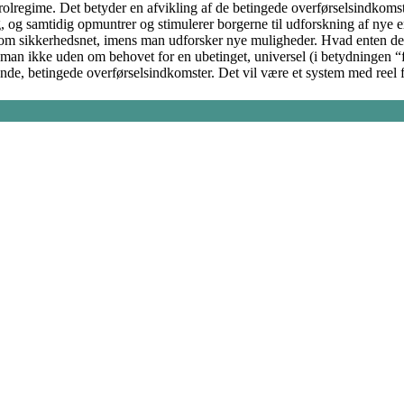
regime. Det betyder en afvikling af de betingede overførselsindkomster, 
, og samtidig opmuntrer og stimulerer borgerne til udforskning af nye e
som sikkerhedsnet, imens man udforsker nye muligheder. Hvad enten det
man ikke uden om behovet for en ubetinget, universel (i betydningen “fo
ende, betingede overførselsindkomster. Det vil være et system med reel