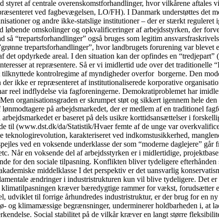
 styret af centrale overenskomstforhandlinger, hvor vilkårene aftales v
præsenteret ved fagbevægelsen, LO/FH). I Danmark understøttes det med
sationer og andre ikke-statslige institutioner – der er stærkt reguleret 
d løbende omskolinger og opkvalificeringer af arbejdsstyrken, der forventes
rad så “trepartsforhandlinger” også bruges som legitim ansvarsfraskrivel
ge ”grønne trepartsforhandlinger”, hvor landbrugets forurening var bleve
af det opdyrkede areal. I den situation kan der opfindes en “tredjepart
einteresser at repræsentere. Så er vi imidlertid ude over det traditione
t tilknyttede kontrolregime af myndigheder overfor borgerne. Den model
 der ikke er repræsenteret af institutionaliserede korporative organisati
har reel indflydelse via fagforeningerne. Demokratiproblemet har imidler
t. Men organisationsgraden er skrumpet støt og sikkert igennem hele den 
 lønmodtagere på arbejdsmarkedet, der er medlem af en traditionel fagf
l arbejdsmarkedet er baseret på dels usikre korttidsansættelser i forsk
ede til (www.dst.dk/da/Statistik/Hvaer femte af de unge var overkvalifi
le teknologirevolution, karakteriseret ved indkomstusikkerhed, manglende
spejles ved en voksende underklasse der som “moderne daglejere” går fra 
c. Når en voksende del af arbejdsstyrken er i midlertidige, projektbaser
for den sociale tilpasning. Konflikten bliver tydeligere efterhånden so
akademiske middelklasse I det perspektiv er det uansvarlig konservatis
fundamentale ændringer i industristrukturen kun vil blive tydeligere. De
 at klimatilpasningen kræver bæredygtige rammer for vækst, forudsætter en
, udviklet til forrige århundredes industristruktur, er der brug for en ny 
ø- og klimamæssige begrænsninger, underminerer holdbarheden i, at lade
delse. Social stabilitet på de vilkår kræver en langt større fleksibilit