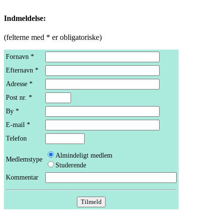
Indmeldelse
:
(felterne med * er obligatoriske)
Fornavn *
Efternavn *
Adresse *
Post nr. *
By *
E-mail *
Telefon
Almindeligt medlem
Medlemstype
Studerende
Kommentar