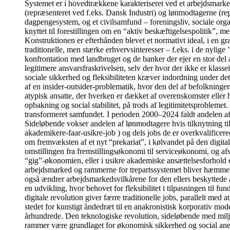
Systemet er i hovedtrækkene karakteriseret ved et arbejdsmarked
(repræsenteret ved f.eks. Dansk Industri) og lønmodtagerne (re
dagpengesystem, og et civilsamfund – foreningsliv, sociale organi
knyttet til forestillingen om en “aktiv beskæftigelsespolitik”, me
Konstruktionen er efterhånden blevet et normativt ideal, i en g
traditionelle, men stærke erhvervsinteresser – f.eks. i de nyli
konfrontation med landbruget og de banker der ejer en stor del 
legitimere ansvarsfraskrivelsen, selv der hvor der ikke er klass
sociale sikkerhed og fleksibiliteten kræver indordning under de
af en insider-outsider-problematik, hvor den del af befolkningen
atypisk ansatte, der hverken er dækket af overenskomster eller 
opbakning og social stabilitet, på trods af legitimitetsprobleme
transformeret samfundet. I perioden 2000–2024 faldt andelen af
Sideløbende vokser andelen af lønmodtagere hvis tilknytning ti
akademikere-faar-usikre-job ) og dels jobs de er overkvalificer
om fremvæksten af et nyt “prekariat”, i kølvandet på den digita
omstillingen fra fremstillingsøkonomi til serviceøkonomi, og af
“gig”-økonomien, eller i usikre akademiske ansættelsesforhold et
arbejdsmarked og rammerne for trepartssystemet bliver hæmmende 
også ændrer arbejdsmarkedsvilkårene for den ellers beskyttede 
en udvikling, hvor behovet for fleksibilitet i tilpasningen til 
digitale revolution giver færre traditionelle jobs, parallelt med
stedet for kunstigt åndedræt til en anakronistisk korporativ model
århundrede. Den teknologiske revolution, sideløbende med milj
rammer være grundlaget for økonomisk sikkerhed og social anerken