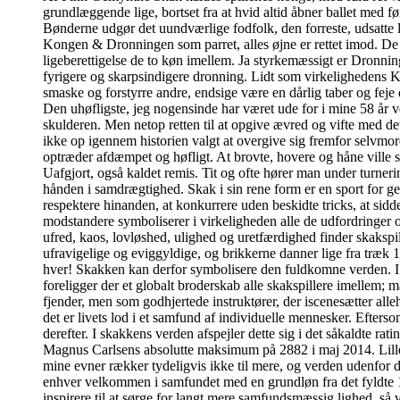
grundlæggende lige, bortset fra at hvid altid åbner ballet med f
Bønderne udgør det uundværlige fodfolk, den forreste, udsatte l
Kongen & Dronningen som parret, alles øjne er rettet imod. De kas
ligeberettigelse de to køn imellem. Ja styrkemæssigt er Dronni
fyrigere og skarpsindigere dronning. Lidt som virkelighedens Ka
smaske og forstyrre andre, endsige være en dårlig taber og feje
Den uhøfligste, jeg nogensinde har været ude for i mine 58 år v
skulderen. Men netop retten til at opgive ævred og vifte med de
ikke op igennem historien valgt at overgive sig fremfor selvmord
optræder afdæmpet og høfligt. At brovte, hovere og håne ville 
Uafgjort, også kaldet remis. Tit og ofte hører man under turner
hånden i samdrægtighed. Skak i sin rene form er en sport for ge
respektere hinanden, at konkurrere uden beskidte tricks, at sidde
modstandere symboliserer i virkeligheden alle de udfordringer 
ufred, kaos, lovløshed, ulighed og uretfærdighed finder skakspi
ufravigelige og eviggyldige, og brikkerne danner lige fra træk 
hver! Skakken kan derfor symbolisere den fuldkomne verden. I de
foreligger der et globalt broderskab alle skakspillere imelle
fjender, men som godhjertede instruktører, der iscenesætter alleh
det er livets lod i et samfund af individuelle mennesker. Efter
derefter. I skakkens verden afspejler dette sig i det såkaldte ra
Magnus Carlsens absolutte maksimum på 2882 i maj 2014. Lille m
mine evner rækker tydeligvis ikke til mere, og verden udenfor 
enhver velkommen i samfundet med en grundløn fra det fyldte 18
inspirere til at sørge for langt mere samfundsmæssig lighed, så 