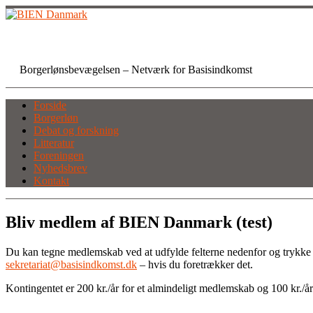
Skip
to
content
BIEN Danmark
Borgerlønsbevægelsen – Netværk for Basisindkomst
Forside
Borgerløn
Debat og forskning
Litteratur
Foreningen
Nyhedsbrev
Kontakt
Bliv medlem af BIEN Danmark (test)
Du kan tegne medlemskab ved at udfylde felterne nedenfor og trykke på 
sekretariat@basisindkomst.dk
– hvis du foretrækker det.
Kontingentet er 200 kr./år for et almindeligt medlemskab og 100 kr./år