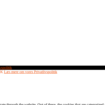
vspolitik
OK
Læs mere om vores Privatlivspolitik
e through the website. Out of these, the cookies that are categorized a