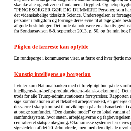
skænke alle og enhver en fundamental tryghed. Og netop tryghed 
”PENGESORGER GØR DIG DUMMERE Personer, som har pengesorge
det videnskabelige tidsskrift Science. Undersøgelsen er foretage
personer i fattigdom og forringe deres evne til at tage gode bes
af gode beslutninger. Det turde da nok være en attraktiv gevins
fra Søndagsavisen 6-8. september 2013, p. 50, og fra min bog
Pligten de færreste kan opfylde
En rundspørge i kommunerne viser, at færre end hver fjerde modt
Kunstig intelligens og borgerløn
I vinter kom Nationalbanken med et foreløbigt bud på de sam
intelligens-kan-loefte-produktiviteten-i-dansk-oekonomi ). Det m
trods for alle Trump-administrationens forstyrrelser. Rapporten 
sige kombinationen af et fleksibelt arbejdsmarked, en generøs da
desværre i skarp kontrast til udviklingen på arbejdsmarkedet i c
at præge samfundet. “Den danske model” er en lokal variant af
samfundssystem, hvor staten, arbejdsgiverne og fagbevægelsen i 
centraliseret statsplanlægning. Økonomiske systemer har deres 
størstedelen af det 20. århundrede, men med den digitale revolu