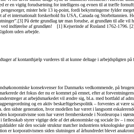
er en vigtig forudsætning for intelligens og evnen til at træffe fornuft
r, mister hele 13 iq-point, fordi bekymringerne fylder meget for 
t af et internationalt forskerhold fra USA, Canada og Storbritannien. Hol
lutninger”.[3] På dette grundlag tør man forudse, at grundløn til alle vi
t ved indførelse af grundløn! [1] Kejserinde af Rusland 1762-1796. [2]
 Rigdom uden arbejde.
ager af kontanthjælp vurderes til at kunne deltage i arbejdspligten på f
fundsøkonomiske konsekvenser for Danmarks vedkommende, på brugen af 
arkerede det fokus der nu er kommet på emnet, efter at forventningerne i
understreger at arbejdsmarkedet vil ændre sig, bl.a. med bortfald af admi
gpengeordning og en aktiv beskæftigelsespolitik – forventes at være sær
a. den sidste generation, hvor modellen har været i langsomt eskalerende
 den korporativisme som har været fremherskende i Nordeuropa i største
fællesskab styrer vigtige dele af det økonomiske og sociale liv – i mo
guldalder når den sociale struktur matcher industriens teknologiske gru
tion er korporativismen siden slutningen af århundredet blevet anakronis