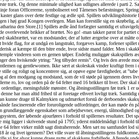
ørste træk. Og denne minimale ulighed kan udlignes allerede i parti 2. S
inje foran Officererne, symboliseret ved Tårnenes befæstninger, Springe
ter glans over dette festlige og ædle spil. Spillets udviklingshistorie h
ngen i høj grad Kongen overlegen. Man kan forestille sig en skrøbelig, 
tharina den Store.[1] Spillets ædle ånd forfægter samtidig et ufravigeli
 de overlevende brikker af brættet. No go! -man takker pænt for partiet 
ed skakbrættet, var en modstander, der af lutter ærgrelse over at måtte
t hvide flag, for at undgå en langstrakt, forgæves kamp, forlener spille
erisk at kæmpe til den bitre ende, hvor sidste mand falder. Men i skakke
stemple vinderen som en gemen tølper. Endelig muliggør skakspillets ædl
inger den hviskende ytring: ”Jeg tilbyder remis”. Og hvis den ærede mods
ntlemen og gentlewomen. Ikke sært at skoleskak vinder kraftigt frem i d
 stille og roligt og koncentrere sig, at opøve egne færdigheder, at ”tabe
og al den modgang og modstand, som de vil støde på igennem deres livsl
llerne ro, lov og orden på de 64 felter med 16 brikker til hver. Der ska
1 ordentlige, meningsfulde mønstre. Og åbningsstillingen før træk 1 er 
nne har man altid frihed til at foretage ethvert lovligt træk. Samtidig
m; man kunne drage til Kalmykien og udmærket forstå de derboendes ska
ånde fascinerende eller foruroligende udfordringer, der kan møde én på l
som grundlæggende egenskaber som arbejdsevner, energi, tålmodighed og f
tingsystem, der løbende ajourføres i forhold til spillernes resultater. D
ig ligger i skrivende stund på 1795; yderst middelmådigt i forhold til,
de 64 felter virker mildt sagt distraherende. Men sæt nu samfundet lod
 år og livet igennem? Det ville svare til åbningsstillingens fuldkomne
ville vi for alvor kunne drage nytte af skakkens forbillede. Allerede u