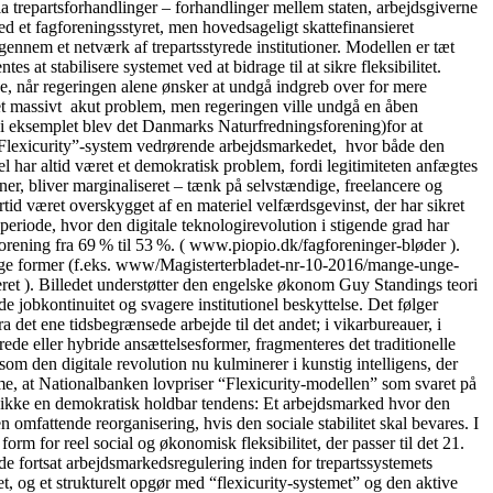
ia trepartsforhandlinger – forhandlinger mellem staten, arbejdsgiverne
 et fagforeningsstyret, men hovedsageligt skattefinansieret
igennem et netværk af trepartsstyrede institutioner. Modellen er tæt
 at stabilisere systemet ved at bidrage til at sikre fleksibilitet.
se, når regeringen alene ønsker at undgå indgreb over for mere
t et massivt akut problem, men regeringen ville undgå en åben
” (i eksemplet blev det Danmarks Naturfredningsforening)for at
lle “Flexicurity”-system vedrørende arbejdsmarkedet, hvor både den
 har altid været et demokratisk problem, fordi legitimiteten anfægtes
oner, bliver marginaliseret – tænk på selvstændige, freelancere og
tid været overskygget af en materiel velfærdsgevinst, der har sikret
periode, hvor den digitale teknologirevolution i stigende grad har
orening fra 69 % til 53 %. ( www.piopio.dk/fagforeninger-bløder ).
ellige former (f.eks. www/Magisterterbladet-nr-10-2016/mange-unge-
ceret ). Billedet understøtter den engelske økonom Guy Standings teori
 jobkontinuitet og svagere institutionel beskyttelse. Det følger
det ene tidsbegrænsede arbejde til det andet; i vikarbureauer, i
ede eller hybride ansættelsesformer, fragmenteres det traditionelle
m den digitale revolution nu kulminerer i kunstig intelligens, der
me, at Nationalbanken lovpriser “Flexicurity-modellen” som svaret på
t er ikke en demokratisk holdbar tendens: Et arbejdsmarked hvor den
 omfattende reorganisering, hvis den sociale stabilitet skal bevares. I
form for reel social og økonomisk fleksibilitet, der passer til det 21.
 fortsat arbejdsmarkedsregulering inden for trepartssystemets
et, og et strukturelt opgør med “flexicurity-systemet” og den aktive