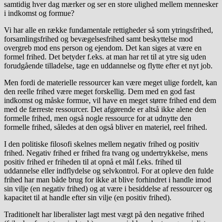
samtidig hver dag mærker og ser en store ulighed mellem mennesker
i indkomst og formue?
Vi har alle en række fundamentale rettigheder så som ytringsfrihed,
forsamlingsfrihed og bevægelsesfrihed samt beskyttelse mod
overgreb mod ens person og ejendom. Det kan siges at være en
formel frihed. Det betyder f.eks. at man har ret til at ytre sig uden
forudgående tilladelse, tage en uddannelse og flytte efter et nyt job.
Men fordi de materielle ressourcer kan være meget ulige fordelt, kan
den reelle frihed være meget forskellig. Dem med en god fast
indkomst og måske formue, vil have en meget større frihed end dem
med de færreste ressourcer. Det afgørende er altså ikke alene den
formelle frihed, men også nogle ressource for at udnytte den
formelle frihed, således at den også bliver en materiel, reel frihed.
I den politiske filosofi skelnes mellem negativ frihed og positiv
frihed. Negativ frihed er frihed fra tvang og undertrykkelse, mens
positiv frihed er friheden til at opnå et mål f.eks. frihed til
uddannelse eller indflydelse og selvkontrol. For at opleve den fulde
frihed har man både brug for ikke at blive forhindret i handle imod
sin vilje (en negativ frihed) og at være i besiddelse af ressourcer og
kapacitet til at handle efter sin vilje (en positiv frihed).
Traditionelt har liberalister lagt mest vægt på den negative frihed