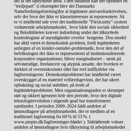
del af det opdyrkede areal. I den situation kan der opfindes en
“tredjepart” (i eksemplet blev det Danmarks
Naturfredningsforening)for at legitimere ansvarsfraskrivelsen,
selv der hvor der ikke er klasseinteresser at repræsentere. Så
er vi imidlertid ude over det traditionelle “Flexicurity”-system
vedrørende arbejdsmarkedet, hvor både den sociale sikkerhed
og fleksibiliteten kræver indordning under det tilknyttede
kontrolregime af myndigheder overfor borgerne. Den model
har altid været et demokratisk problem, fordi legitimiteten
anfægtes af en insider-outsider-problematik, hvor den del af
befolkningen der ikke er repræsenteret af institutionaliserede
korporative organisationer, bliver marginaliseret – tænk på
selvstændige, freelancere og atypisk ansatte, der hverken er
dækket af overenskomster eller har reel indflydelse via
fagforeningerne. Demokratiproblemet har imidlertid været
overskygget af en materiel velfærdsgevinst, der har sikret
opbakning og social stabilitet, på trods af
legitimitetsproblemet. Men organisationsgraden er skrumpet
støt og sikkert igennem hele den periode, hvor den digitale
teknologirevolution i stigende grad har transformeret
samfundet. I perioden 2000–2024 faldt andelen af
lønmodtagere på arbejdsmarkedet, der er medlem af en
traditionel fagforening fra 69 % til 53 %. (
www.piopio.dk/fagforeninger-bløder ). Sideløbende vokser
andelen af lønmodtagere hvis tilknytning til arbejdsmarkedet