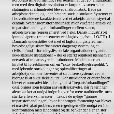
korporativisme formentlig i størstedelen af det 20. århundrede,
men med den digitale revolution er korporativismen siden
slutningen af århundredet blevet anakronistisk. Både på
arbejdsmarkedet, og i den bredere sociale struktur. Systemet er
i hovedtrækkene karakteriseret ved et arbejdsmarked styret af
centrale overenskomstforhandlinger, hvor vilkårene aftales via
trepartsforhandlinger – forhandlinger mellem staten,
arbejdsgiverne (repræsenteret ved f.eks. Dansk Industri) og
lønmodtagerne (repræsenteret ved fagbevægelsen, LO/FH). I
Danmark understøttes det med et fagforeningsstyret, men
hovedsageligt skattefinansieret dagpengesystem, og et
civilsamfund – foreningsliv, sociale organisationer og andre
ikke-statslige institutioner – der er stærkt reguleret igennem et
netværk af trepartsstyrede institutioner. Modellen er tæt
knyttet til forestillingen om en “aktiv beskæftigelsespolitik”,
med løbende omskolinger og opkvalificeringer af
arbejdsstyrken, der forventes at stabilisere systemet ved at
bidrage til at sikre fleksibilitet. Konstruktionen er efterhånden
blevet et normativt ideal, i en grad så “trepartsforhandlinger”
også bruges som legitim ansvarsfraskrivelse, når regeringen
alene ønsker at undgå indgreb over for mere traditionelle, men
stærke erhvervsinteresser – f.eks. i de nylige ”grønne
trepartsforhandlinger”, hvor landbrugets forurening var blevet
et massivt akut problem, men regeringen ville undgå en åben
konfrontation med landbruget og de banker der ejer en stor