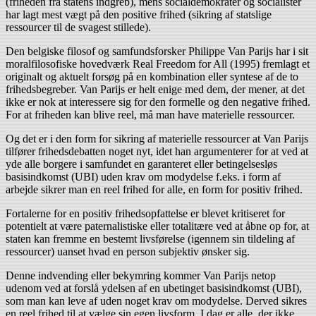
(friheden fra statens indgreb), mens socialdemokrater og socialister
har lagt mest vægt på den positive frihed (sikring af statslige
ressourcer til de svagest stillede).
Den belgiske filosof og samfundsforsker Philippe Van Parijs har i sit
moralfilosofiske hovedværk Real Freedom for All (1995) fremlagt et
originalt og aktuelt forsøg på en kombination eller syntese af de to
frihedsbegreber. Van Parijs er helt enige med dem, der mener, at det
ikke er nok at interessere sig for den formelle og den negative frihed.
For at friheden kan blive reel, må man have materielle ressourcer.
Og det er i den form for sikring af materielle ressourcer at Van Parijs
tilfører frihedsdebatten noget nyt, idet han argumenterer for at ved at
yde alle borgere i samfundet en garanteret eller betingelsesløs
basisindkomst (UBI) uden krav om modydelse f.eks. i form af
arbejde sikrer man en reel frihed for alle, en form for positiv frihed.
Fortalerne for en positiv frihedsopfattelse er blevet kritiseret for
potentielt at være paternalistiske eller totalitære ved at åbne op for, at
staten kan fremme en bestemt livsførelse (igennem sin tildeling af
ressourcer) uanset hvad en person subjektiv ønsker sig.
Denne indvending eller bekymring kommer Van Parijs netop
udenom ved at forslå ydelsen af en ubetinget basisindkomst (UBI),
som man kan leve af uden noget krav om modydelse. Derved sikres
en reel frihed til at vælge sin egen livsform. I dag er alle, der ikke