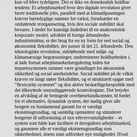
kun vil blive tydeligere. Det er ikke en demokratisk holdbar
tendens: Et arbejdsmarked hvor den digitale revolution giver
færre traditionelle jobs, parallelt med at klimatilpasningen
kræver bæredygtige rammer for vækst, forudsætter en
omfattende reorganisering, hvis den sociale stabilitet skal
bevares. I stedet for kunstigt åndedræt til en anakronistisk
korporativ model, udviklet til forrige århundredes
industristruktur, er der brug for en ny form for reel social og
økonomisk fleksibilitet, der passer til det 21. århundrede. Den
teknologiske revolution, sideløbende med miljø- og
klimamæssige begrænsninger, underminerer holdbarheden i,
at lade fortsat arbejdsmarkedsregulering inden for
trepartssystemets rammer være grundlaget for økonomisk
sikkerhed og social anerkendelse. Social stabilitet på de vilkår
kræver en langt større fleksibilitet, og et strukturelt opgør med
“flexicurity-systemet” og den aktive beskæftigelsespolitik med
det tilknyttede umyndiggørende kontrolregime. Det betyder
en afvikling af de betingede overførselsindkomster, til fordel
for et alternativt, dynamisk system, der stadig giver alle
borgere en fundamental garanti for et værdigt
eksistensgrundlag, og samtidig opmuntrer og stimulerer
borgerne til udforskning af nye erhvervsmuligheder – et
system som både kan facilitere et dereguleret arbejdsmarked,
og garantere alle et værdigt eksistensgrundlag som
sikkerhedsnet, imens man udforsker nye muligheder. Hvad