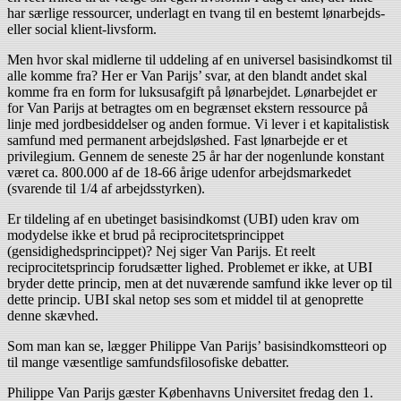
har særlige ressourcer, underlagt en tvang til en bestemt lønarbejds-
eller social klient-livsform.
Men hvor skal midlerne til uddeling af en universel basisindkomst til
alle komme fra? Her er Van Parijs’ svar, at den blandt andet skal
komme fra en form for luksusafgift på lønarbejdet. Lønarbejdet er
for Van Parijs at betragtes om en begrænset ekstern ressource på
linje med jordbesiddelser og anden formue. Vi lever i et kapitalistisk
samfund med permanent arbejdsløshed. Fast lønarbejde er et
privilegium. Gennem de seneste 25 år har der nogenlunde konstant
været ca. 800.000 af de 18-66 årige udenfor arbejdsmarkedet
(svarende til 1/4 af arbejdsstyrken).
Er tildeling af en ubetinget basisindkomst (UBI) uden krav om
modydelse ikke et brud på reciprocitetsprincippet
(gensidighedsprincippet)? Nej siger Van Parijs. Et reelt
reciprocitetsprincip forudsætter lighed. Problemet er ikke, at UBI
bryder dette princip, men at det nuværende samfund ikke lever op til
dette princip. UBI skal netop ses som et middel til at genoprette
denne skævhed.
Som man kan se, lægger Philippe Van Parijs’ basisindkomstteori op
til mange væsentlige samfundsfilosofiske debatter.
Philippe Van Parijs gæster Københavns Universitet fredag den 1.