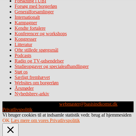
Forskning i UBI
Forsøg med borgerløn
Generalforsamlinger
Internationalt
Kampagner
Kendte fortalere
Konferencer og workshops
Kongresser
Litteratur
Ofte stillede spørgsmål
Podcasts
Radio og TV-udsendelser
Studieopgaver og specialeafhandlinger
Støt os
Særligt fremhævet
Websites om borgerløn
Årsmøder
Nyhedsbrev-arkiv
Webmaster: Michael Husen -
webmaster@basisindkomst.dk
-
Privatlivspolitik
Vi bruger cookies til at indsamle statistik vedr. brug af hjemmesiden
OK
Læs mere om vores Privatlivspolitik