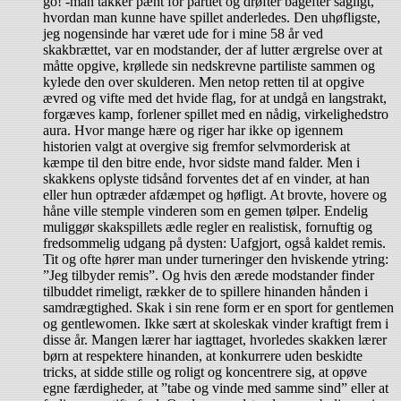
go! -man takker pænt for partiet og drøfter bagefter sagligt,
hvordan man kunne have spillet anderledes. Den uhøfligste,
jeg nogensinde har været ude for i mine 58 år ved
skakbrættet, var en modstander, der af lutter ærgrelse over at
måtte opgive, krøllede sin nedskrevne partiliste sammen og
kylede den over skulderen. Men netop retten til at opgive
ævred og vifte med det hvide flag, for at undgå en langstrakt,
forgæves kamp, forlener spillet med en nådig, virkelighedstro
aura. Hvor mange hære og riger har ikke op igennem
historien valgt at overgive sig fremfor selvmorderisk at
kæmpe til den bitre ende, hvor sidste mand falder. Men i
skakkens oplyste tidsånd forventes det af en vinder, at han
eller hun optræder afdæmpet og høfligt. At brovte, hovere og
håne ville stemple vinderen som en gemen tølper. Endelig
muliggør skakspillets ædle regler en realistisk, fornuftig og
fredsommelig udgang på dysten: Uafgjort, også kaldet remis.
Tit og ofte hører man under turneringer den hviskende ytring:
”Jeg tilbyder remis”. Og hvis den ærede modstander finder
tilbuddet rimeligt, rækker de to spillere hinanden hånden i
samdrægtighed. Skak i sin rene form er en sport for gentlemen
og gentlewomen. Ikke sært at skoleskak vinder kraftigt frem i
disse år. Mangen lærer har iagttaget, hvorledes skakken lærer
børn at respektere hinanden, at konkurrere uden beskidte
tricks, at sidde stille og roligt og koncentrere sig, at opøve
egne færdigheder, at ”tabe og vinde med samme sind” eller at