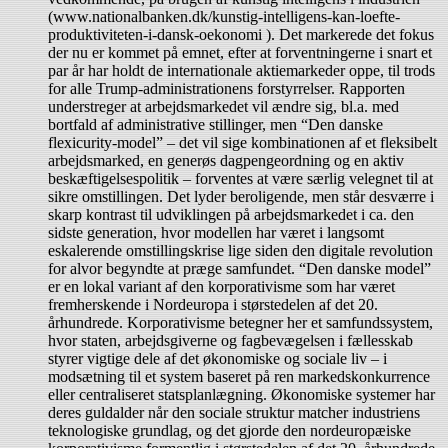
(www.nationalbanken.dk/kunstig-intelligens-kan-loefte-
produktiviteten-i-dansk-oekonomi ). Det markerede det fokus
der nu er kommet på emnet, efter at forventningerne i snart et
par år har holdt de internationale aktiemarkeder oppe, til trods
for alle Trump-administrationens forstyrrelser. Rapporten
understreger at arbejdsmarkedet vil ændre sig, bl.a. med
bortfald af administrative stillinger, men “Den danske
flexicurity-model” – det vil sige kombinationen af et fleksibelt
arbejdsmarked, en generøs dagpengeordning og en aktiv
beskæftigelsespolitik – forventes at være særlig velegnet til at
sikre omstillingen. Det lyder beroligende, men står desværre i
skarp kontrast til udviklingen på arbejdsmarkedet i ca. den
sidste generation, hvor modellen har været i langsomt
eskalerende omstillingskrise lige siden den digitale revolution
for alvor begyndte at præge samfundet. “Den danske model”
er en lokal variant af den korporativisme som har været
fremherskende i Nordeuropa i størstedelen af det 20.
århundrede. Korporativisme betegner her et samfundssystem,
hvor staten, arbejdsgiverne og fagbevægelsen i fællesskab
styrer vigtige dele af det økonomiske og sociale liv – i
modsætning til et system baseret på ren markedskonkurrence
eller centraliseret statsplanlægning. Økonomiske systemer har
deres guldalder når den sociale struktur matcher industriens
teknologiske grundlag, og det gjorde den nordeuropæiske