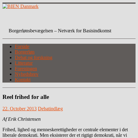
Skip
to
content
BIEN Danmark
Borgerlønsbevægelsen – Netværk for Basisindkomst
Forside
Borgerløn
Debat og forskning
Litteratur
Foreningen
Nyhedsbrev
Kontakt
Reel frihed for alle
22. October 2013
Debatindlæg
Af Erik Christensen
Frihed, lighed og menneskerettigheder er centrale elementer i det
liberale demokrati. Men eksisterer der et rigtigt demokrati, når vi