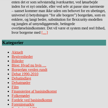
enten det er som selvstændig iværksætter, ved lønarbejde
inden for et nyt område, eller ved selv at passe sine nærmeste
– uanset kommer man ikke uden om behovet for en ubetinget,
universel (i betydningen “for alle borgere”) borgerløn, som en
enklere, og langt bedre, substitution for flexicurity-modellen
og junglen af umyndiggørende, betingede
overførselsindkomster. Det vil være et system med reel frihed,
hvor borgerne med
[…]
Kategorier
Aktuelt
Begivenheder
Billeder
Blog: Hvad nu hvis …
Borgerløn verden rundt
Debat 1990-2010
Debatindlæg
Debatmøder
Film
Finansiering af basisindkomst
Folkemødet
Fordele ved basisindkomst
Foreningsarkiv