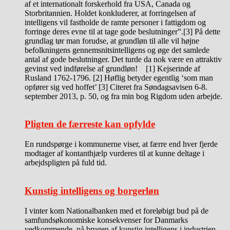
af et internationalt forskerhold fra USA, Canada og
Storbritannien. Holdet konkluderer, at forringelsen af
intelligens vil fastholde de ramte personer i fattigdom og
forringe deres evne til at tage gode beslutninger”.[3] På dette
grundlag tør man forudse, at grundløn til alle vil højne
befolkningens gennemsnitsintelligens og øge det samlede
antal af gode beslutninger. Det turde da nok være en attraktiv
gevinst ved indførelse af grundløn! [1] Kejserinde af
Rusland 1762-1796. [2] Høflig betyder egentlig ‘som man
opfører sig ved hoffet’ [3] Citeret fra Søndagsavisen 6-8.
september 2013, p. 50, og fra min bog Rigdom uden arbejde.
Pligten de færreste kan opfylde
En rundspørge i kommunerne viser, at færre end hver fjerde
modtager af kontanthjælp vurderes til at kunne deltage i
arbejdspligten på fuld tid.
Kunstig intelligens og borgerløn
I vinter kom Nationalbanken med et foreløbigt bud på de
samfundsøkonomiske konsekvenser for Danmarks
vedkommende, på brugen af kunstig intelligens i industrien