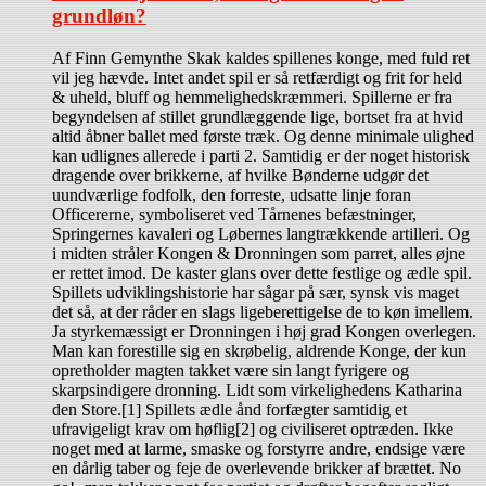
grundløn?
Af Finn Gemynthe Skak kaldes spillenes konge, med fuld ret
vil jeg hævde. Intet andet spil er så retfærdigt og frit for held
& uheld, bluff og hemmelighedskræmmeri. Spillerne er fra
begyndelsen af stillet grundlæggende lige, bortset fra at hvid
altid åbner ballet med første træk. Og denne minimale ulighed
kan udlignes allerede i parti 2. Samtidig er der noget historisk
dragende over brikkerne, af hvilke Bønderne udgør det
uundværlige fodfolk, den forreste, udsatte linje foran
Officererne, symboliseret ved Tårnenes befæstninger,
Springernes kavaleri og Løbernes langtrækkende artilleri. Og
i midten stråler Kongen & Dronningen som parret, alles øjne
er rettet imod. De kaster glans over dette festlige og ædle spil.
Spillets udviklingshistorie har sågar på sær, synsk vis maget
det så, at der råder en slags ligeberettigelse de to køn imellem.
Ja styrkemæssigt er Dronningen i høj grad Kongen overlegen.
Man kan forestille sig en skrøbelig, aldrende Konge, der kun
opretholder magten takket være sin langt fyrigere og
skarpsindigere dronning. Lidt som virkelighedens Katharina
den Store.[1] Spillets ædle ånd forfægter samtidig et
ufravigeligt krav om høflig[2] og civiliseret optræden. Ikke
noget med at larme, smaske og forstyrre andre, endsige være
en dårlig taber og feje de overlevende brikker af brættet. No