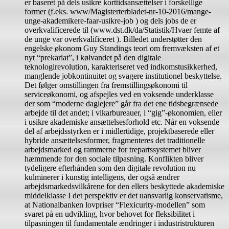
er baseret på dels usikre korttidsansættelser i forskellige
former (f.eks. www/Magisterterbladet-nr-10-2016/mange-
unge-akademikere-faar-usikre-job ) og dels jobs de er
overkvalificerede til (www.dst.dk/da/Statistik/Hvaer femte af
de unge var overkvalificeret ). Billedet understøtter den
engelske økonom Guy Standings teori om fremvæksten af et
nyt “prekariat”, i kølvandet på den digitale
teknologirevolution, karakteriseret ved indkomstusikkerhed,
manglende jobkontinuitet og svagere institutionel beskyttelse.
Det følger omstillingen fra fremstillingsøkonomi til
serviceøkonomi, og afspejles ved en voksende underklasse
der som “moderne daglejere” går fra det ene tidsbegrænsede
arbejde til det andet; i vikarbureauer, i “gig”-økonomien, eller
i usikre akademiske ansættelsesforhold etc. Når en voksende
del af arbejdsstyrken er i midlertidige, projektbaserede eller
hybride ansættelsesformer, fragmenteres det traditionelle
arbejdsmarked og rammerne for trepartssystemet bliver
hæmmende for den sociale tilpasning. Konflikten bliver
tydeligere efterhånden som den digitale revolution nu
kulminerer i kunstig intelligens, der også ændrer
arbejdsmarkedsvilkårene for den ellers beskyttede akademiske
middelklasse I det perspektiv er det uansvarlig konservatisme,
at Nationalbanken lovpriser “Flexicurity-modellen” som
svaret på en udvikling, hvor behovet for fleksibilitet i
tilpasningen til fundamentale ændringer i industristrukturen