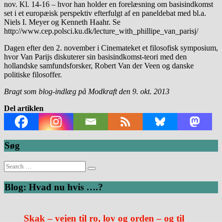
nov. Kl. 14-16 – hvor han holder en forelæsning om basisindkomst
set i et europæisk perspektiv efterfulgt af en paneldebat med bl.a.
Niels I. Meyer og Kenneth Haahr. Se
http://www.cep.polsci.ku.dk/lecture_with_phillipe_van_parisj/
Dagen efter den 2. november i Cinemateket et filosofisk symposium,
hvor Van Parijs diskuterer sin basisindkomst-teori med den
hollandske samfundsforsker, Robert Van der Veen og danske
politiske filosoffer.
Bragt som blog-indlæg på Modkraft den 9. okt. 2013
Del artiklen
Søg
Search
for:
Blog: Hvad nu hvis ….?
Skak – vejen til ro, lov og orden – og til