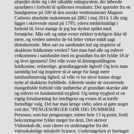
afspejler dette sig i det såkaldte ratingsystem, der løbende
ajourføres i forhold til spillernes resultater. Det spænder fra en
bundgrænse på 500 til den norske verdensmester Magnus
Carlsens absolutte maksimum på 2882 i maj 2014. Lille mig
ligger i skrivende stund på 1795; yderst middelmådigt i
forhold til, hvor mange år jeg har dyrket spillet med
fornøjelse. Min ork og mine evner rækker tydeligvis ikke til
mere, og verden udenfor de 64 felter virker mildt sagt
distraherende. Men sæt nu samfundet lod sig inspirere af
skakkens fuldkomne verden? Sæt man bød alle og enhver
velkommen i samfundet med en grundløn fra det fyldte 18 år
og livet igennem? Det ville svare til åbningsstillingens
fuldkomne, retfærdige, grundlæggende lighed! Og hvis man
samtidig lod sig inspirere til at sørge for langt mere
samfundsmæssig lighed, så ville vi for alvor kunne drage
nytte af skakkens forbillede. Allerede under de nuværende
mangelfulde forhold ville indførelse af grundløn skænke alle
og enhver en fundamental tryghed. Og netop tryghed er en
vigtig forudsætning for intelligens og evnen til at træffe
fornuftige valg. Det har man længe vidst, uden at gøre noget
ved det: ”PENGESORGER GØR DIG DUMMERE
Personer, som har pengesorger, mister hele 13 iq-point, fordi
bekymringerne fylder meget for dem. Det skriver
Videnskab.dk, som citerer en undersøgelse fra det
videnskabelige tidsskrift Science. Undersøgelsen er foretaget