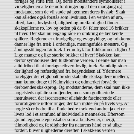
forliges og stifte fred. Og deres modstandere symboliserer i
virkeligheden alle de udfordringer og al den modgang og
modstand, som de vil støde på igennem deres livsløb. Skak
kan således også forstås som livskunst. I en verden af uro,
ufred, kaos, lovløshed, ulighed og uretfærdighed finder
skakspillerne ro, lov og orden på de 64 felter med 16 brikker
til hver. Der skal nu engang råde ro omkring de tænkende
spillere. Reglerne er ufravigelige og eviggyldige, og brikkerne
danner lige fra træk 1 ordentlige, meningsfulde mønstre. Og
åbningsstillingen før træk 1 er udtryk for fuldkommen lighed!
Lige mange og lige stærke brikker til hver! Skakken kan
derfor symbolisere den fuldkomne verden. I denne har man
altid frihed til at foretage ethvert lovligt træk. Samtidig råder
der lighed og retfærdighed fra begyndelsen af. Ydermere
foreligger der et globalt broderskab alle skakspillere imellem;
man kunne drage til Kalmykien og udmærket forstå de
derboendes skaksprog. Og modstanderne, dem skal man ikke
nogetsteds opfatte som fjender, men som godhjertede
instruktører, der iscenesætter allehånde fascinerende eller
foruroligende udfordringer, der kan møde én på livets vej. At
nogle så er bedre til at finde bedre træk end andre; ja det er
livets lod i et samfund af individuelle mennesker. Eftersom
grundlæggende egenskaber som arbejdsevner, energi,
tålmodighed og færdigheder fra naturens hånd er så ulige
fordelt, bliver ulighederne derefter. I skakkens verden