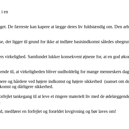
 i en
et. De færreste kan kapere at lægge deres liv fuldstændig om. Den arbe
e, der ligger til grund for ikke at indføre basisindkomst således ubegru
 virkelighed. Samfundet lukker konsekvent øjnene for, at en god økon
de til, at virkeligheden bliver uudholdelig for mange menneskers dagl
ere og hårdere ved højere indkomst og højere sikkerhed (uanset om de e
dkomst og dårligere sikkerhed.
ejlet tankegang til at leve et ringere materielt liv med de ødelæggende
.
, medfører en forfejlet og forældet lovgivning og bør laves om!