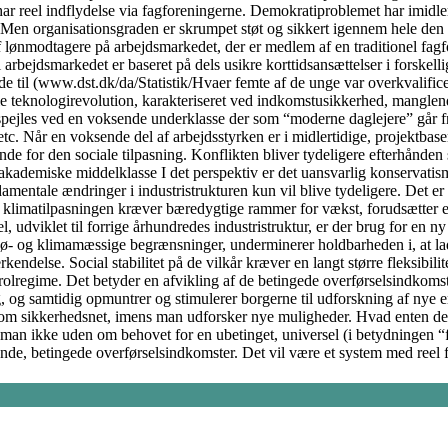
har reel indflydelse via fagforeningerne. Demokratiproblemet har imidler
t. Men organisationsgraden er skrumpet støt og sikkert igennem hele den 
 lønmodtagere på arbejdsmarkedet, der er medlem af en traditionel fagf
l arbejdsmarkedet er baseret på dels usikre korttidsansættelser i forsk
ede til (www.dst.dk/da/Statistik/Hvaer femte af de unge var overkvalifi
le teknologirevolution, karakteriseret ved indkomstusikkerhed, manglende
spejles ved en voksende underklasse der som “moderne daglejere” går fra 
c. Når en voksende del af arbejdsstyrken er i midlertidige, projektbaser
for den sociale tilpasning. Konflikten bliver tydeligere efterhånden so
akademiske middelklasse I det perspektiv er det uansvarlig konservatis
fundamentale ændringer i industristrukturen kun vil blive tydeligere. De
 at klimatilpasningen kræver bæredygtige rammer for vækst, forudsætter en
, udviklet til forrige århundredes industristruktur, er der brug for en ny 
ø- og klimamæssige begrænsninger, underminerer holdbarheden i, at lade
delse. Social stabilitet på de vilkår kræver en langt større fleksibilit
regime. Det betyder en afvikling af de betingede overførselsindkomster, 
, og samtidig opmuntrer og stimulerer borgerne til udforskning af nye e
som sikkerhedsnet, imens man udforsker nye muligheder. Hvad enten det
man ikke uden om behovet for en ubetinget, universel (i betydningen “fo
ende, betingede overførselsindkomster. Det vil være et system med reel