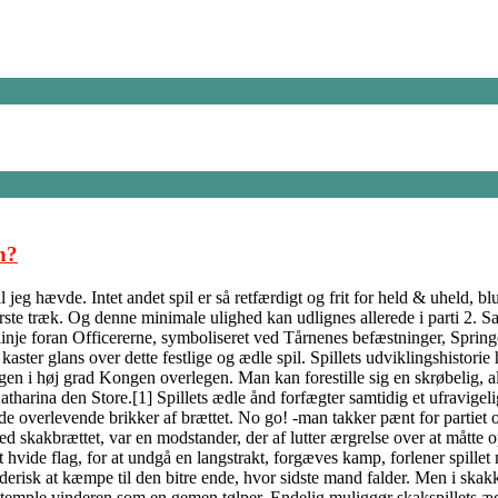
n?
jeg hævde. Intet andet spil er så retfærdigt og frit for held & uheld, b
ørste træk. Og denne minimale ulighed kan udlignes allerede i parti 2. S
inje foran Officererne, symboliseret ved Tårnenes befæstninger, Springe
ter glans over dette festlige og ædle spil. Spillets udviklingshistorie h
ngen i høj grad Kongen overlegen. Man kan forestille sig en skrøbelig, 
tharina den Store.[1] Spillets ædle ånd forfægter samtidig et ufravigeli
 de overlevende brikker af brættet. No go! -man takker pænt for partiet 
ed skakbrættet, var en modstander, der af lutter ærgrelse over at måtte
t hvide flag, for at undgå en langstrakt, forgæves kamp, forlener spille
erisk at kæmpe til den bitre ende, hvor sidste mand falder. Men i skakke
stemple vinderen som en gemen tølper. Endelig muliggør skakspillets ædl