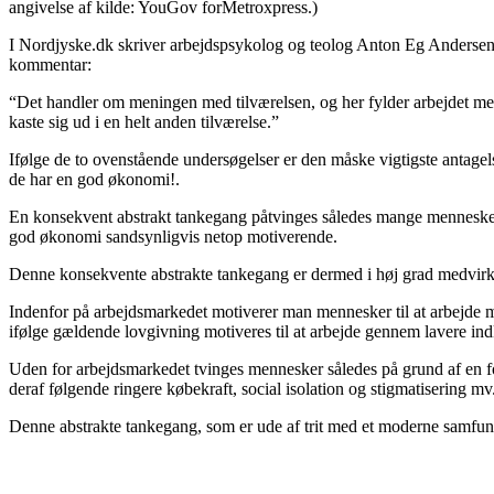
angivelse af kilde: YouGov forMetroxpress.)
I Nordjyske.dk skriver arbejdspsykolog og teolog Anton Eg Andersen
kommentar:
“Det handler om meningen med tilværelsen, og her fylder arbejdet meg
kaste sig ud i en helt anden tilværelse.”
Ifølge de to ovenstående undersøgelser er den måske vigtigste antagels
de har en god økonomi!.
En konsekvent abstrakt tankegang påtvinges således mange menneskers
god økonomi sandsynligvis netop motiverende.
Denne konsekvente abstrakte tankegang er dermed i høj grad medvirken
Indenfor på arbejdsmarkedet motiverer man mennesker til at arbejde m
ifølge gældende lovgivning motiveres til at arbejde gennem lavere in
Uden for arbejdsmarkedet tvinges mennesker således på grund af en forf
deraf følgende ringere købekraft, social isolation og stigmatisering mv
Denne abstrakte tankegang, som er ude af trit med et moderne samfund