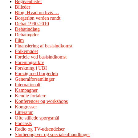
Begivenheder
Billeder
Blog: Hvad nu hvis …
Borgerløn verden rundt
Debat 1990-2010
Debatindlæg
Debatmøder
Film
Finansiering af basisindkomst
Folkemødet
Fordele ved basisindkomst
Foreningsarkiv
Forskning i UBI
Forsøg med borgerløn
Generalforsamlinger
Internationalt
Kampagner
Kendte fortalere
Konferencer og workshops
Kongresser
Litteratur
Ofte stillede spørgsmål
Podcasts
Radio og TV-udsendelser
Studieopgaver og specialeafhandlinger