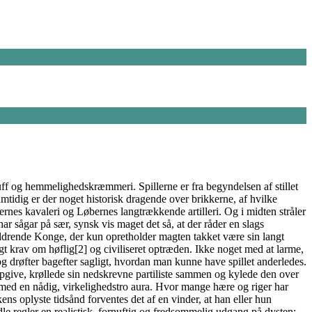
luff og hemmelighedskræmmeri. Spillerne er fra begyndelsen af stillet
amtidig er der noget historisk dragende over brikkerne, af hvilke
rnes kavaleri og Løbernes langtrækkende artilleri. Og i midten stråler
ar sågar på sær, synsk vis maget det så, at der råder en slags
aldrende Konge, der kun opretholder magten takket være sin langt
gt krav om høflig[2] og civiliseret optræden. Ikke noget med at larme,
og drøfter bagefter sagligt, hvordan man kunne have spillet anderledes.
 opgive, krøllede sin nedskrevne partiliste sammen og kylede den over
t med en nådig, virkelighedstro aura. Hvor mange hære og riger har
ns oplyste tidsånd forventes det af en vinder, at han eller hun
e regler en realistisk, fornuftig og fredsommelig udgang på dysten: