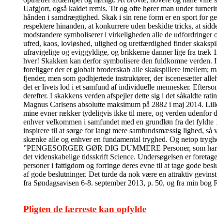
Uafgjort, også kaldet remis. Tit og ofte hører man under turner
hånden i samdrægtighed. Skak i sin rene form er en sport for ge
respektere hinanden, at konkurrere uden beskidte tricks, at sidde
modstandere symboliserer i virkeligheden alle de udfordringer 
ufred, kaos, lovløshed, ulighed og uretfærdighed finder skakspi
ufravigelige og eviggyldige, og brikkerne danner lige fra træk 
hver! Skakken kan derfor symbolisere den fuldkomne verden. I de
foreligger der et globalt broderskab alle skakspillere imelle
fjender, men som godhjertede instruktører, der iscenesætter alleh
det er livets lod i et samfund af individuelle mennesker. Efter
derefter. I skakkens verden afspejler dette sig i det såkaldte ra
Magnus Carlsens absolutte maksimum på 2882 i maj 2014. Lille m
mine evner rækker tydeligvis ikke til mere, og verden udenfor 
enhver velkommen i samfundet med en grundløn fra det fyldte 18
inspirere til at sørge for langt mere samfundsmæssig lighed, så 
skænke alle og enhver en fundamental tryghed. Og netop tryghed 
”PENGESORGER GØR DIG DUMMERE Personer, som har pengesorge
det videnskabelige tidsskrift Science. Undersøgelsen er foretage
personer i fattigdom og forringe deres evne til at tage gode bes
af gode beslutninger. Det turde da nok være en attraktiv gevins
fra Søndagsavisen 6-8. september 2013, p. 50, og fra min bog
Pligten de færreste kan opfylde