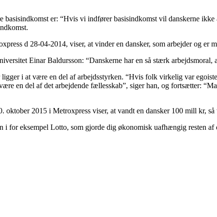
re basisindkomst er: “Hvis vi indfører basisindkomst vil danskerne ikke
sindkomst.
press d 28-04-2014, viser, at vinder en dansker, som arbejder og er med
sitet Einar Baldursson: “Danskerne har en så stærk arbejdsmoral, at vi 
ligger i at være en del af arbejdsstyrken. “Hvis folk virkelig var egois
t være en del af det arbejdende fællesskab”, siger han, og fortsætter: “M
. oktober 2015 i Metroxpress viser, at vandt en dansker 100 mill kr, s
 i for eksempel Lotto, som gjorde dig økonomisk uafhængig resten af di