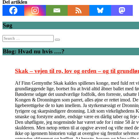
Del artiklen
Søg
Search
for:
Blog: Hvad nu hvis ….?
Skak – vejen til ro, lov og orden – og til grundlø
Af Finn Gemynthe Skak kaldes spillenes konge, med fuld ret vil 
grundlæggende lige, bortset fra at hvid altid åbner ballet med f
Bønderne udgør det uundværlige fodfolk, den forreste, udsatte l
Kongen & Dronningen som parret, alles øjne er rettet imod. De kas
ligeberettigelse de to køn imellem. Ja styrkemæssigt er Dronni
fyrigere og skarpsindigere dronning. Lidt som virkelighedens Ka
smaske og forstyrre andre, endsige være en dårlig taber og feje
Den uhøfligste, jeg nogensinde har været ude for i mine 58 år v
skulderen. Men netop retten til at opgive ævred og vifte med de
ikke op igennem historien valgt at overgive sig fremfor selvmord
optræder afdæmpet og høfligt. At brovte, hovere og håne ville 