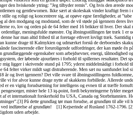
inger den hviskende ytring: ”Jeg tilbyder remis”. Og hvis den ærede mods
ntlemen og gentlewomen. Ikke sært at skoleskak vinder kraftigt frem i d
 stille og roligt og koncentrere sig, at opøve egne færdigheder, at ”tabe
og al den modgang og modstand, som de vil støde på igennem deres livsl
llerne ro, lov og orden på de 64 felter med 16 brikker til hver. Der ska
1 ordentlige, meningsfulde mønstre. Og åbningsstillingen før træk 1 er 
nne har man altid frihed til at foretage ethvert lovligt træk. Samtidig
m; man kunne drage til Kalmykien og udmærket forstå de derboendes ska
ånde fascinerende eller foruroligende udfordringer, der kan møde én på l
som grundlæggende egenskaber som arbejdsevner, energi, tålmodighed og f
tingsystem, der løbende ajourføres i forhold til spillernes resultater. D
ig ligger i skrivende stund på 1795; yderst middelmådigt i forhold til,
de 64 felter virker mildt sagt distraherende. Men sæt nu samfundet lod
 år og livet igennem? Det ville svare til åbningsstillingens fuldkomne
ville vi for alvor kunne drage nytte af skakkens forbillede. Allerede u
er en vigtig forudsætning for intelligens og evnen til at træffe fornuft
r, mister hele 13 iq-point, fordi bekymringerne fylder meget for 
t af et internationalt forskerhold fra USA, Canada og Storbritannien. Hol
lutninger”.[3] På dette grundlag tør man forudse, at grundløn til alle vi
t ved indførelse af grundløn! [1] Kejserinde af Rusland 1762-1796. [2]
 Rigdom uden arbejde.