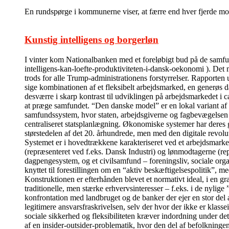
En rundspørge i kommunerne viser, at færre end hver fjerde modt
Kunstig intelligens og borgerløn
I vinter kom Nationalbanken med et foreløbigt bud på de sam
intelligens-kan-loefte-produktiviteten-i-dansk-oekonomi ). Det m
trods for alle Trump-administrationens forstyrrelser. Rapporten 
sige kombinationen af et fleksibelt arbejdsmarked, en generøs da
desværre i skarp kontrast til udviklingen på arbejdsmarkedet i c
at præge samfundet. “Den danske model” er en lokal variant af
samfundssystem, hvor staten, arbejdsgiverne og fagbevægelsen i 
centraliseret statsplanlægning. Økonomiske systemer har deres 
størstedelen af det 20. århundrede, men med den digitale revolu
Systemet er i hovedtrækkene karakteriseret ved et arbejdsmarked
(repræsenteret ved f.eks. Dansk Industri) og lønmodtagerne (re
dagpengesystem, og et civilsamfund – foreningsliv, sociale organi
knyttet til forestillingen om en “aktiv beskæftigelsespolitik”, me
Konstruktionen er efterhånden blevet et normativt ideal, i en g
traditionelle, men stærke erhvervsinteresser – f.eks. i de nyli
konfrontation med landbruget og de banker der ejer en stor del 
legitimere ansvarsfraskrivelsen, selv der hvor der ikke er klass
sociale sikkerhed og fleksibiliteten kræver indordning under de
af en insider-outsider-problematik, hvor den del af befolkningen