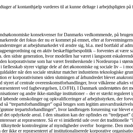
ager af kontanthjælp vurderes til at kunne deltage i arbejdspligten på f
fundsøkonomiske konsekvenser for Danmarks vedkommende, på brugen af 
arkerede det fokus der nu er kommet på emnet, efter at forventningerne i
understreger at arbejdsmarkedet vil ændre sig, bl.a. med bortfald af admi
gpengeordning og en aktiv beskæftigelsespolitik – forventes at være sær
a. den sidste generation, hvor modellen har været i langsomt eskalerende
 den korporativisme som har været fremherskende i Nordeuropa i største
fællesskab styrer vigtige dele af det økonomiske og sociale liv – i mo
guldalder når den sociale struktur matcher industriens teknologiske gru
tion er korporativismen siden slutningen af århundredet blevet anakronis
 styret af centrale overenskomstforhandlinger, hvor vilkårene aftales v
præsenteret ved fagbevægelsen, LO/FH). I Danmark understøttes det med
sationer og andre ikke-statslige institutioner – der er stærkt reguleret 
d løbende omskolinger og opkvalificeringer af arbejdsstyrken, der forventes
rad så “trepartsforhandlinger” også bruges som legitim ansvarsfraskrivel
ge ”grønne trepartsforhandlinger”, hvor landbrugets forurening var bleve
af det opdyrkede areal. I den situation kan der opfindes en “tredjepart
einteresser at repræsentere. Så er vi imidlertid ude over det traditione
t tilknyttede kontrolregime af myndigheder overfor borgerne. Den model
 der ikke er repræsenteret af institutionaliserede korporative organisati