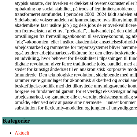
atypisk ansatte, der hverken er dækket af overenskomster eller 
opbakning og social stabilitet, på trods af legitimitetsprobleme
transformeret samfundet. I perioden 2000–2024 faldt andelen af
Sideløbende vokser andelen af lønmodtagere hvis tilknytning ti
akademikere-faar-usikre-job ) og dels jobs de er overkvalificer
om fremvæksten af et nyt “prekariat”, i kølvandet på den digita
omstillingen fra fremstillingsøkonomi til serviceøkonomi, og af
“gig”-økonomien, eller i usikre akademiske ansættelsesforhold et
arbejdsmarked og rammerne for trepartssystemet bliver hæmmende 
også ændrer arbejdsmarkedsvilkårene for den ellers beskyttede 
en udvikling, hvor behovet for fleksibilitet i tilpasningen til 
digitale revolution giver færre traditionelle jobs, parallelt med
stedet for kunstigt åndedræt til en anakronistisk korporativ model
århundrede. Den teknologiske revolution, sideløbende med milj
rammer være grundlaget for økonomisk sikkerhed og social anerken
beskæftigelsespolitik med det tilknyttede umyndiggørende kontrol
borgere en fundamental garanti for et værdigt eksistensgrundlag
arbejdsmarked, og garantere alle et værdigt eksistensgrundlag 
område, eller ved selv at passe sine nærmeste – uanset kommer 
substitution for flexicurity-modellen og junglen af umyndiggør
Kategorier
Aktuelt