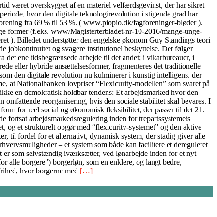
tid været overskygget af en materiel velfærdsgevinst, der har sikret
periode, hvor den digitale teknologirevolution i stigende grad har
orening fra 69 % til 53 %. ( www.piopio.dk/fagforeninger-bløder ).
ellige former (f.eks. www/Magisterterbladet-nr-10-2016/mange-unge-
ceret ). Billedet understøtter den engelske økonom Guy Standings teori
 jobkontinuitet og svagere institutionel beskyttelse. Det følger
det ene tidsbegrænsede arbejde til det andet; i vikarbureauer, i
ede eller hybride ansættelsesformer, fragmenteres det traditionelle
m den digitale revolution nu kulminerer i kunstig intelligens, der
me, at Nationalbanken lovpriser “Flexicurity-modellen” som svaret på
t er ikke en demokratisk holdbar tendens: Et arbejdsmarked hvor den
 omfattende reorganisering, hvis den sociale stabilitet skal bevares. I
form for reel social og økonomisk fleksibilitet, der passer til det 21.
 fortsat arbejdsmarkedsregulering inden for trepartssystemets
et, og et strukturelt opgør med “flexicurity-systemet” og den aktive
til fordel for et alternativt, dynamisk system, der stadig giver alle
rhvervsmuligheder – et system som både kan facilitere et dereguleret
 er som selvstændig iværksætter, ved lønarbejde inden for et nyt
r alle borgere”) borgerløn, som en enklere, og langt bedre,
 frihed, hvor borgerne med
[…]