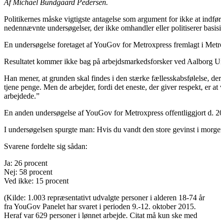
Af Michael Bundgaard Pedersen.
Politikernes måske vigtigste antagelse som argument for ikke at indfø
nedennævnte undersøgelser, der ikke omhandler eller politiserer basi
En undersøgelse foretaget af YouGov for Metroxpress fremlagt i Metrox
Resultatet kommer ikke bag på arbejdsmarkedsforsker ved Aalborg Univer
Han mener, at grunden skal findes i den stærke fællesskabsfølelse, der 
tjene penge. Men de arbejder, fordi det eneste, der giver respekt, er a
arbejdede.”
En anden undersøgelse af YouGov for Metroxpress offentliggjort d. 20
I undersøgelsen spurgte man: Hvis du vandt den store gevinst i morgen
Svarene fordelte sig sådan:
Ja: 26 procent
Nej: 58 procent
Ved ikke: 15 procent
(Kilde: 1.003 repræsentativt udvalgte personer i alderen 18-74 år
fra YouGov Panelet har svaret i perioden 9.-12. oktober 2015.
Heraf var 629 personer i lønnet arbejde. Citat må kun ske med