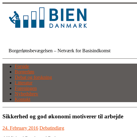
Skip
to
content
BIEN Danmark
Borgerlønsbevægelsen – Netværk for Basisindkomst
Forside
Borgerløn
Debat og forskning
Litteratur
Foreningen
Nyhedsbrev
Kontakt
Sikkerhed og god økonomi motiverer til arbejde
24. February 2016
Debatindlæg