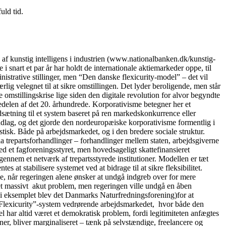
uld tid.
kunstig intelligens i industrien (www.nationalbanken.dk/kunstig-
 snart et par år har holdt de internationale aktiemarkeder oppe, til
nistrative stillinger, men “Den danske flexicurity-model” – det vil
lig velegnet til at sikre omstillingen. Det lyder beroligende, men står
 omstillingskrise lige siden den digitale revolution for alvor begyndte
delen af det 20. århundrede. Korporativisme betegner her et
dsætning til et system baseret på ren markedskonkurrence eller
ndlag, og det gjorde den nordeuropæiske korporativisme formentlig i
tisk. Både på arbejdsmarkedet, og i den bredere sociale struktur.
ia trepartsforhandlinger – forhandlinger mellem staten, arbejdsgiverne
 et fagforeningsstyret, men hovedsageligt skattefinansieret
igennem et netværk af trepartsstyrede institutioner. Modellen er tæt
 at stabilisere systemet ved at bidrage til at sikre fleksibilitet.
se, når regeringen alene ønsker at undgå indgreb over for mere
t et massivt akut problem, men regeringen ville undgå en åben
” (i eksemplet blev det Danmarks Naturfredningsforening)for at
lle “Flexicurity”-system vedrørende arbejdsmarkedet, hvor både den
 har altid været et demokratisk problem, fordi legitimiteten anfægtes
oner, bliver marginaliseret – tænk på selvstændige, freelancere og