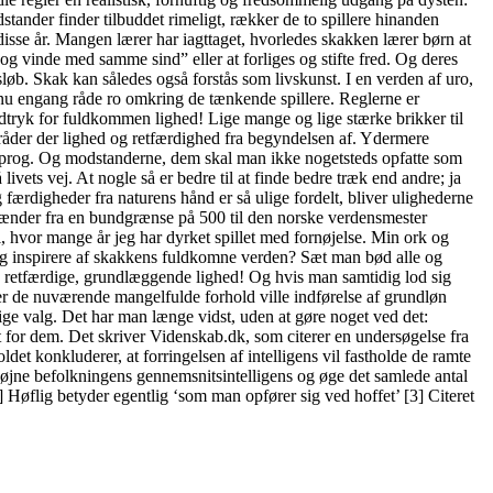
tander finder tilbuddet rimeligt, rækker de to spillere hinanden
isse år. Mangen lærer har iagttaget, hvorledes skakken lærer børn at
 og vinde med samme sind” eller at forliges og stifte fred. Og deres
øb. Skak kan således også forstås som livskunst. I en verden af uro,
l nu engang råde ro omkring de tænkende spillere. Reglerne er
udtryk for fuldkommen lighed! Lige mange og lige stærke brikker til
 råder der lighed og retfærdighed fra begyndelsen af. Ydermere
ksprog. Og modstanderne, dem skal man ikke nogetsteds opfatte som
ivets vej. At nogle så er bedre til at finde bedre træk end andre; ja
ærdigheder fra naturens hånd er så ulige fordelt, bliver ulighederne
et spænder fra en bundgrænse på 500 til den norske verdensmester
 hvor mange år jeg har dyrket spillet med fornøjelse. Min ork og
 sig inspirere af skakkens fuldkomne verden? Sæt man bød alle og
, retfærdige, grundlæggende lighed! Og hvis man samtidig lod sig
nder de nuværende mangelfulde forhold ville indførelse af grundløn
ige valg. Det har man længe vidst, uden at gøre noget ved det:
dem. Det skriver Videnskab.dk, som citerer en undersøgelse fra
det konkluderer, at forringelsen af intelligens vil fastholde de ramte
l højne befolkningens gennemsnitsintelligens og øge det samlede antal
 Høflig betyder egentlig ‘som man opfører sig ved hoffet’ [3] Citeret