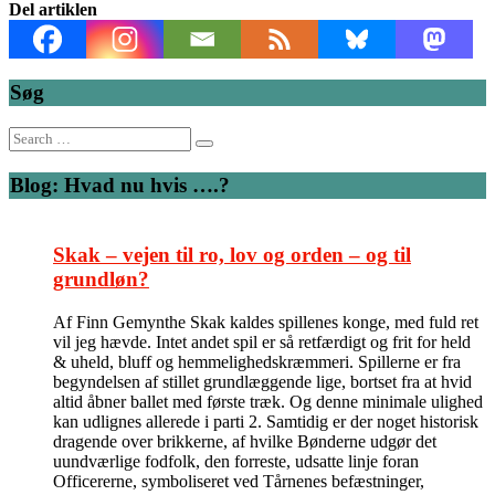
Del artiklen
Søg
Search
for:
Blog: Hvad nu hvis ….?
Skak – vejen til ro, lov og orden – og til
grundløn?
Af Finn Gemynthe Skak kaldes spillenes konge, med fuld ret
vil jeg hævde. Intet andet spil er så retfærdigt og frit for held
& uheld, bluff og hemmelighedskræmmeri. Spillerne er fra
begyndelsen af stillet grundlæggende lige, bortset fra at hvid
altid åbner ballet med første træk. Og denne minimale ulighed
kan udlignes allerede i parti 2. Samtidig er der noget historisk
dragende over brikkerne, af hvilke Bønderne udgør det
uundværlige fodfolk, den forreste, udsatte linje foran
Officererne, symboliseret ved Tårnenes befæstninger,