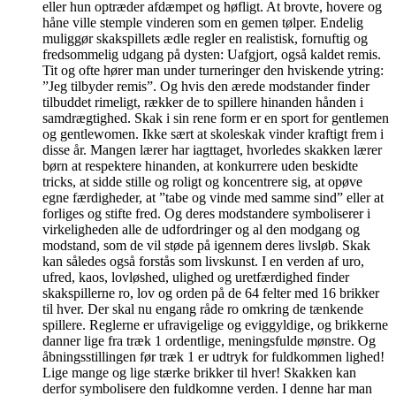
eller hun optræder afdæmpet og høfligt. At brovte, hovere og
håne ville stemple vinderen som en gemen tølper. Endelig
muliggør skakspillets ædle regler en realistisk, fornuftig og
fredsommelig udgang på dysten: Uafgjort, også kaldet remis.
Tit og ofte hører man under turneringer den hviskende ytring:
”Jeg tilbyder remis”. Og hvis den ærede modstander finder
tilbuddet rimeligt, rækker de to spillere hinanden hånden i
samdrægtighed. Skak i sin rene form er en sport for gentlemen
og gentlewomen. Ikke sært at skoleskak vinder kraftigt frem i
disse år. Mangen lærer har iagttaget, hvorledes skakken lærer
børn at respektere hinanden, at konkurrere uden beskidte
tricks, at sidde stille og roligt og koncentrere sig, at opøve
egne færdigheder, at ”tabe og vinde med samme sind” eller at
forliges og stifte fred. Og deres modstandere symboliserer i
virkeligheden alle de udfordringer og al den modgang og
modstand, som de vil støde på igennem deres livsløb. Skak
kan således også forstås som livskunst. I en verden af uro,
ufred, kaos, lovløshed, ulighed og uretfærdighed finder
skakspillerne ro, lov og orden på de 64 felter med 16 brikker
til hver. Der skal nu engang råde ro omkring de tænkende
spillere. Reglerne er ufravigelige og eviggyldige, og brikkerne
danner lige fra træk 1 ordentlige, meningsfulde mønstre. Og
åbningsstillingen før træk 1 er udtryk for fuldkommen lighed!
Lige mange og lige stærke brikker til hver! Skakken kan
derfor symbolisere den fuldkomne verden. I denne har man