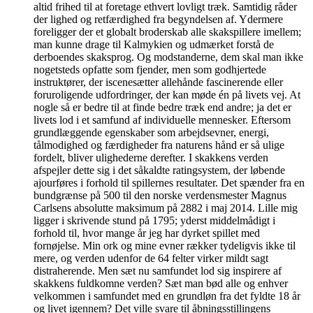
altid frihed til at foretage ethvert lovligt træk. Samtidig råder
der lighed og retfærdighed fra begyndelsen af. Ydermere
foreligger der et globalt broderskab alle skakspillere imellem;
man kunne drage til Kalmykien og udmærket forstå de
derboendes skaksprog. Og modstanderne, dem skal man ikke
nogetsteds opfatte som fjender, men som godhjertede
instruktører, der iscenesætter allehånde fascinerende eller
foruroligende udfordringer, der kan møde én på livets vej. At
nogle så er bedre til at finde bedre træk end andre; ja det er
livets lod i et samfund af individuelle mennesker. Eftersom
grundlæggende egenskaber som arbejdsevner, energi,
tålmodighed og færdigheder fra naturens hånd er så ulige
fordelt, bliver ulighederne derefter. I skakkens verden
afspejler dette sig i det såkaldte ratingsystem, der løbende
ajourføres i forhold til spillernes resultater. Det spænder fra en
bundgrænse på 500 til den norske verdensmester Magnus
Carlsens absolutte maksimum på 2882 i maj 2014. Lille mig
ligger i skrivende stund på 1795; yderst middelmådigt i
forhold til, hvor mange år jeg har dyrket spillet med
fornøjelse. Min ork og mine evner rækker tydeligvis ikke til
mere, og verden udenfor de 64 felter virker mildt sagt
distraherende. Men sæt nu samfundet lod sig inspirere af
skakkens fuldkomne verden? Sæt man bød alle og enhver
velkommen i samfundet med en grundløn fra det fyldte 18 år
og livet igennem? Det ville svare til åbningsstillingens