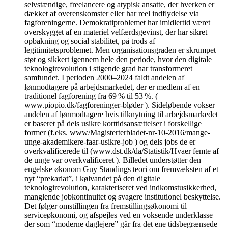
selvstændige, freelancere og atypisk ansatte, der hverken er
dækket af overenskomster eller har reel indflydelse via
fagforeningerne. Demokratiproblemet har imidlertid været
overskygget af en materiel velfærdsgevinst, der har sikret
opbakning og social stabilitet, på trods af
legitimitetsproblemet. Men organisationsgraden er skrumpet
støt og sikkert igennem hele den periode, hvor den digitale
teknologirevolution i stigende grad har transformeret
samfundet. I perioden 2000–2024 faldt andelen af
lønmodtagere på arbejdsmarkedet, der er medlem af en
traditionel fagforening fra 69 % til 53 %. (
www.piopio.dk/fagforeninger-bløder ). Sideløbende vokser
andelen af lønmodtagere hvis tilknytning til arbejdsmarkedet
er baseret på dels usikre korttidsansættelser i forskellige
former (f.eks. www/Magisterterbladet-nr-10-2016/mange-
unge-akademikere-faar-usikre-job ) og dels jobs de er
overkvalificerede til (www.dst.dk/da/Statistik/Hvaer femte af
de unge var overkvalificeret ). Billedet understøtter den
engelske økonom Guy Standings teori om fremvæksten af et
nyt “prekariat”, i kølvandet på den digitale
teknologirevolution, karakteriseret ved indkomstusikkerhed,
manglende jobkontinuitet og svagere institutionel beskyttelse.
Det følger omstillingen fra fremstillingsøkonomi til
serviceøkonomi, og afspejles ved en voksende underklasse
der som “moderne daglejere” går fra det ene tidsbegrænsede