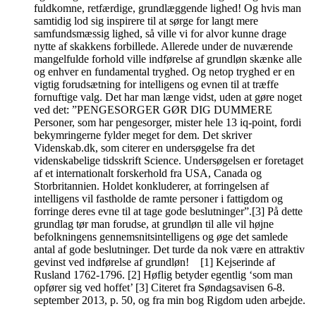
fuldkomne, retfærdige, grundlæggende lighed! Og hvis man
samtidig lod sig inspirere til at sørge for langt mere
samfundsmæssig lighed, så ville vi for alvor kunne drage
nytte af skakkens forbillede. Allerede under de nuværende
mangelfulde forhold ville indførelse af grundløn skænke alle
og enhver en fundamental tryghed. Og netop tryghed er en
vigtig forudsætning for intelligens og evnen til at træffe
fornuftige valg. Det har man længe vidst, uden at gøre noget
ved det: ”PENGESORGER GØR DIG DUMMERE
Personer, som har pengesorger, mister hele 13 iq-point, fordi
bekymringerne fylder meget for dem. Det skriver
Videnskab.dk, som citerer en undersøgelse fra det
videnskabelige tidsskrift Science. Undersøgelsen er foretaget
af et internationalt forskerhold fra USA, Canada og
Storbritannien. Holdet konkluderer, at forringelsen af
intelligens vil fastholde de ramte personer i fattigdom og
forringe deres evne til at tage gode beslutninger”.[3] På dette
grundlag tør man forudse, at grundløn til alle vil højne
befolkningens gennemsnitsintelligens og øge det samlede
antal af gode beslutninger. Det turde da nok være en attraktiv
gevinst ved indførelse af grundløn! [1] Kejserinde af
Rusland 1762-1796. [2] Høflig betyder egentlig ‘som man
opfører sig ved hoffet’ [3] Citeret fra Søndagsavisen 6-8.
september 2013, p. 50, og fra min bog Rigdom uden arbejde.