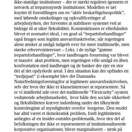
ikke-statslige institutioner – der er stærkt reguleret igennem et
netværk af trepartsstyrede institutioner. Modellen er tæt
knyttet til forestillingen om en “aktiv beskæftigelsespolitik”,
med løbende omskolinger og opkvalificeringer af
arbejdsstyrken, der forventes at stabilisere systemet ved at
bidrage til at sikre fleksibilitet. Konstruktionen er efterhånden
blevet et normativt ideal, i en grad så “trepartsforhandlinger”
også bruges som legitim ansvarsfraskrivelse, når regeringen
alene ønsker at undgå indgreb over for mere traditionelle, men
stærke erhvervsinteresser – f.eks. i de nylige ”grønne
trepartsforhandlinger”, hvor landbrugets forurening var blevet
et massivt akut problem, men regeringen ville undgå en åben
konfrontation med landbruget og de banker der ejer en stor
del af det opdyrkede areal. I den situation kan der opfindes en
“tredjepart” (i eksemplet blev det Danmarks
Naturfredningsforening)for at legitimere ansvarsfraskrivelsen,
selv der hvor der ikke er klasseinteresser at repræsentere. Så
er vi imidlertid ude over det traditionelle “Flexicurity”-system
vedrørende arbejdsmarkedet, hvor både den sociale sikkerhed
og fleksibiliteten kræver indordning under det tilknyttede
kontrolregime af myndigheder overfor borgerne. Den model
har altid været et demokratisk problem, fordi legitimiteten
anfægtes af en insider-outsider-problematik, hvor den del af
befolkningen der ikke er repræsenteret af institutionaliserede
korporative organisationer, bliver marginaliseret – tænk på