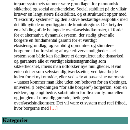
trepartssystemets rammer være grundlaget for økonomisk
sikkerhed og social anerkendelse. Social stabilitet på de vilkår
kræver en langt større fleksibilitet, og et strukturelt opgør med
“flexicurity-systemet” og den aktive beskæftigelsespolitik med
det tilknyttede umyndiggørende kontrolregime. Det betyder
en afvikling af de betingede overførselsindkomster, til fordel
for et alternativt, dynamisk system, der stadig giver alle
borgere en fundamental garanti for et værdigt
eksistensgrundlag, og samtidig opmuntrer og stimulerer
borgerne til udforskning af nye erhvervsmuligheder – et
system som både kan facilitere et dereguleret arbejdsmarked,
og garantere alle et værdigt eksistensgrundlag som
sikkerhedsnet, imens man udforsker nye muligheder. Hvad
enten det er som selvstændig iværksætter, ved lønarbejde
inden for et nyt område, eller ved selv at passe sine nærmeste
– uanset kommer man ikke uden om behovet for en ubetinget,
universel (i betydningen “for alle borgere”) borgerløn, som en
enklere, og langt bedre, substitution for flexicurity-modellen
og junglen af umyndiggørende, betingede
overførselsindkomster. Det vil være et system med reel frihed,
hvor borgerne med
[…]
Kategorier