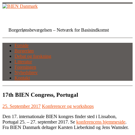
Skip
to
content
BIEN Danmark
Borgerlønsbevægelsen – Netværk for Basisindkomst
Forside
Borgerløn
Debat og forskning
Litteratur
Foreningen
Nyhedsbrev
Kontakt
17th BIEN Congress, Portugal
25. September 2017
Konferencer og workshops
Den 17. internationale BIEN kongres finder sted i Lissabon,
Portugal 25. – 27. september 2017. Se
konferencens hjemmeside
.
Fra BIEN Danmark deltager Karsten Lieberkind og Jens Wamsler.