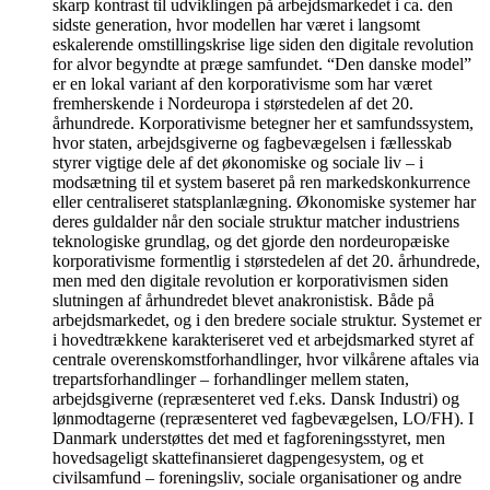
skarp kontrast til udviklingen på arbejdsmarkedet i ca. den
sidste generation, hvor modellen har været i langsomt
eskalerende omstillingskrise lige siden den digitale revolution
for alvor begyndte at præge samfundet. “Den danske model”
er en lokal variant af den korporativisme som har været
fremherskende i Nordeuropa i størstedelen af det 20.
århundrede. Korporativisme betegner her et samfundssystem,
hvor staten, arbejdsgiverne og fagbevægelsen i fællesskab
styrer vigtige dele af det økonomiske og sociale liv – i
modsætning til et system baseret på ren markedskonkurrence
eller centraliseret statsplanlægning. Økonomiske systemer har
deres guldalder når den sociale struktur matcher industriens
teknologiske grundlag, og det gjorde den nordeuropæiske
korporativisme formentlig i størstedelen af det 20. århundrede,
men med den digitale revolution er korporativismen siden
slutningen af århundredet blevet anakronistisk. Både på
arbejdsmarkedet, og i den bredere sociale struktur. Systemet er
i hovedtrækkene karakteriseret ved et arbejdsmarked styret af
centrale overenskomstforhandlinger, hvor vilkårene aftales via
trepartsforhandlinger – forhandlinger mellem staten,
arbejdsgiverne (repræsenteret ved f.eks. Dansk Industri) og
lønmodtagerne (repræsenteret ved fagbevægelsen, LO/FH). I
Danmark understøttes det med et fagforeningsstyret, men
hovedsageligt skattefinansieret dagpengesystem, og et
civilsamfund – foreningsliv, sociale organisationer og andre