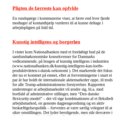
Pligten de færreste kan opfylde
En rundspørge i kommunerne viser, at færre end hver fjerde
modtager af kontanthjælp vurderes til at kunne deltage i
arbejdspligten på fuld tid.
Kunstig intelligens og borgerløn
I vinter kom Nationalbanken med et foreløbigt bud på de
samfundsøkonomiske konsekvenser for Danmarks
vedkommende, på brugen af kunstig intelligens i industrien
(www.nationalbanken.dk/kunstig-intelligens-kan-loefte-
produktiviteten-i-dansk-oekonomi ). Det markerede det fokus
der nu er kommet på emnet, efter at forventningerne i snart et
par år har holdt de internationale aktiemarkeder oppe, til trods
for alle Trump-administrationens forstyrrelser. Rapporten
understreger at arbejdsmarkedet vil ændre sig, bl.a. med
bortfald af administrative stillinger, men “Den danske
flexicurity-model” – det vil sige kombinationen af et fleksibelt
arbejdsmarked, en generøs dagpengeordning og en aktiv
beskæftigelsespolitik – forventes at være særlig velegnet til at
sikre omstillingen. Det lyder beroligende, men står desværre i