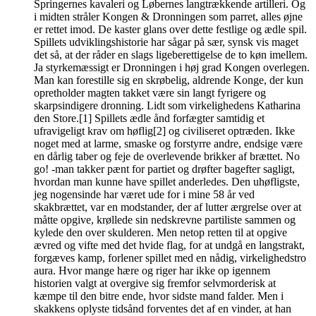
Springernes kavaleri og Løbernes langtrækkende artilleri. Og
i midten stråler Kongen & Dronningen som parret, alles øjne
er rettet imod. De kaster glans over dette festlige og ædle spil.
Spillets udviklingshistorie har sågar på sær, synsk vis maget
det så, at der råder en slags ligeberettigelse de to køn imellem.
Ja styrkemæssigt er Dronningen i høj grad Kongen overlegen.
Man kan forestille sig en skrøbelig, aldrende Konge, der kun
opretholder magten takket være sin langt fyrigere og
skarpsindigere dronning. Lidt som virkelighedens Katharina
den Store.[1] Spillets ædle ånd forfægter samtidig et
ufravigeligt krav om høflig[2] og civiliseret optræden. Ikke
noget med at larme, smaske og forstyrre andre, endsige være
en dårlig taber og feje de overlevende brikker af brættet. No
go! -man takker pænt for partiet og drøfter bagefter sagligt,
hvordan man kunne have spillet anderledes. Den uhøfligste,
jeg nogensinde har været ude for i mine 58 år ved
skakbrættet, var en modstander, der af lutter ærgrelse over at
måtte opgive, krøllede sin nedskrevne partiliste sammen og
kylede den over skulderen. Men netop retten til at opgive
ævred og vifte med det hvide flag, for at undgå en langstrakt,
forgæves kamp, forlener spillet med en nådig, virkelighedstro
aura. Hvor mange hære og riger har ikke op igennem
historien valgt at overgive sig fremfor selvmorderisk at
kæmpe til den bitre ende, hvor sidste mand falder. Men i
skakkens oplyste tidsånd forventes det af en vinder, at han