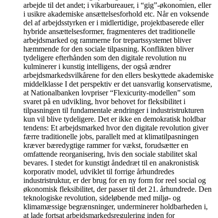
arbejde til det andet; i vikarbureauer, i “gig”-økonomien, eller
i usikre akademiske ansættelsesforhold etc. Når en voksende
del af arbejdsstyrken er i midlertidige, projektbaserede eller
hybride ansættelsesformer, fragmenteres det traditionelle
arbejdsmarked og rammerne for trepartssystemet bliver
hæmmende for den sociale tilpasning. Konflikten bliver
tydeligere efterhånden som den digitale revolution nu
kulminerer i kunstig intelligens, der også ændrer
arbejdsmarkedsvilkårene for den ellers beskyttede akademiske
middelklasse I det perspektiv er det uansvarlig konservatisme,
at Nationalbanken lovpriser “Flexicurity-modellen” som
svaret på en udvikling, hvor behovet for fleksibilitet i
tilpasningen til fundamentale ændringer i industristrukturen
kun vil blive tydeligere. Det er ikke en demokratisk holdbar
tendens: Et arbejdsmarked hvor den digitale revolution giver
færre traditionelle jobs, parallelt med at klimatilpasningen
kræver bæredygtige rammer for vækst, forudsætter en
omfattende reorganisering, hvis den sociale stabilitet skal
bevares. I stedet for kunstigt åndedræt til en anakronistisk
korporativ model, udviklet til forrige århundredes
industristruktur, er der brug for en ny form for reel social og
økonomisk fleksibilitet, der passer til det 21. århundrede. Den
teknologiske revolution, sideløbende med miljø- og
klimamæssige begrænsninger, underminerer holdbarheden i,
at lade fortsat arbejdsmarkedsregulering inden for