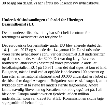
30 besøg om dagen.Vi har i årets løb udsendt syv nyhedsbreve.
Underskriftsindsamlingen til fordel for Ubetinget
Basisindkomst i EU
Denne underskriftsindsamling har stået helt i centrum for
foreningens aktiviteter i det forløbne år.
Det europæiske borgerinitiativ under EU blev allerede startet den
14. januar i 2013 og sluttede den 14. januar i år. Da vi udsendte
vores første nyhedsbrev i april, var der indsamlet 318 underskrifter,
og da den sluttede, var der 3200. Det var dog langt fra vores
normerede landekvote (baseret på vores procentuelle andel af
befolkningstallet i EU) på 16.971, men det skal siges, at kun ét land,
Bulgarien, nåede i mål ved at opfylde landekvoten 100 procent og
kun efter en sensationel slutspurt med 30.000 underskrifter i løbet af
de sidste fem dage! Årsagen til Bulgariens succes skal søges i, at det
lykkedes dem at få støtte fra landets største fagforening. Andre
lande, navnlig Slovenien og Kroatien, kom dog også tæt på. I alt
blev der i Europa samlet over en fjerdedel af den million
underskrifter, som var kravet for at EU-Kommissionen skulle tage
spørgsmålet til behandling.