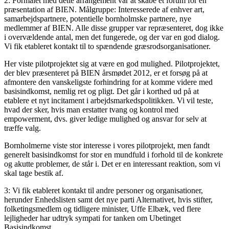
2: Formålet med dette arrangement var at skabe et forum for en
præsentation af BIEN. Målgruppe: Interesserede af enhver art,
samarbejdspartnere, potentielle bornholmske partnere, nye
medlemmer af BIEN. Alle disse grupper var repræsenteret, dog ikke
i overvældende antal, men det fungerede, og der var en god dialog.
Vi fik etableret kontakt til to spændende græsrodsorganisationer.
Her viste pilotprojektet sig at være en god mulighed. Pilotprojektet,
der blev præsenteret på BIEN årsmødet 2012, er et forsøg på at
afmontere den vanskeligste forhindring for at komme videre med
basisindkomst, nemlig ret og pligt. Det går i korthed ud på at
etablere et nyt incitament i arbejdsmarkedspolitikken. Vi vil teste,
hvad der sker, hvis man erstatter tvang og kontrol med
empowerment, dvs. giver ledige mulighed og ansvar for selv at
træffe valg.
Bornholmerne viste stor interesse i vores pilotprojekt, men fandt
generelt basisindkomst for stor en mundfuld i forhold til de konkrete
og akutte problemer, de står i. Det er en interessant reaktion, som vi
skal tage bestik af.
3: Vi fik etableret kontakt til andre personer og organisationer,
herunder Enhedslisten samt det nye parti Alternativet, hvis stifter,
folketingsmedlem og tidligere minister, Uffe Elbæk, ved flere
lejligheder har udtryk sympati for tanken om Ubetinget
Basisindkomst.