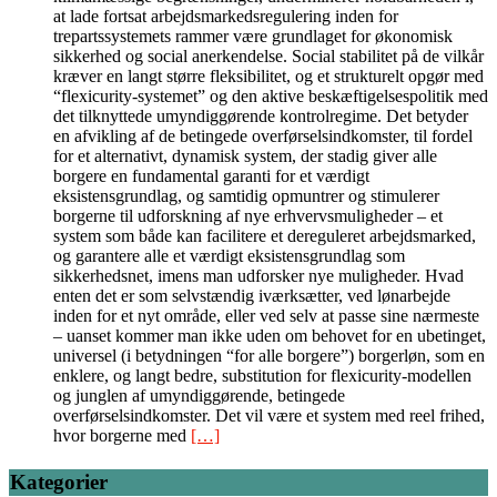
at lade fortsat arbejdsmarkedsregulering inden for
trepartssystemets rammer være grundlaget for økonomisk
sikkerhed og social anerkendelse. Social stabilitet på de vilkår
kræver en langt større fleksibilitet, og et strukturelt opgør med
“flexicurity-systemet” og den aktive beskæftigelsespolitik med
det tilknyttede umyndiggørende kontrolregime. Det betyder
en afvikling af de betingede overførselsindkomster, til fordel
for et alternativt, dynamisk system, der stadig giver alle
borgere en fundamental garanti for et værdigt
eksistensgrundlag, og samtidig opmuntrer og stimulerer
borgerne til udforskning af nye erhvervsmuligheder – et
system som både kan facilitere et dereguleret arbejdsmarked,
og garantere alle et værdigt eksistensgrundlag som
sikkerhedsnet, imens man udforsker nye muligheder. Hvad
enten det er som selvstændig iværksætter, ved lønarbejde
inden for et nyt område, eller ved selv at passe sine nærmeste
– uanset kommer man ikke uden om behovet for en ubetinget,
universel (i betydningen “for alle borgere”) borgerløn, som en
enklere, og langt bedre, substitution for flexicurity-modellen
og junglen af umyndiggørende, betingede
overførselsindkomster. Det vil være et system med reel frihed,
hvor borgerne med
[…]
Kategorier