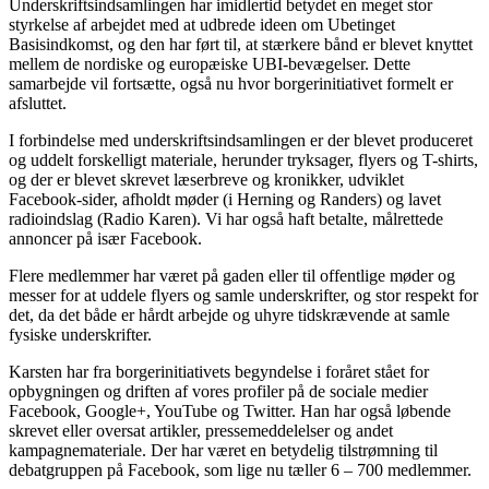
Underskriftsindsamlingen har imidlertid betydet en meget stor
styrkelse af arbejdet med at udbrede ideen om Ubetinget
Basisindkomst, og den har ført til, at stærkere bånd er blevet knyttet
mellem de nordiske og europæiske UBI-bevægelser. Dette
samarbejde vil fortsætte, også nu hvor borgerinitiativet formelt er
afsluttet.
I forbindelse med underskriftsindsamlingen er der blevet produceret
og uddelt forskelligt materiale, herunder tryksager, flyers og T-shirts,
og der er blevet skrevet læserbreve og kronikker, udviklet
Facebook-sider, afholdt møder (i Herning og Randers) og lavet
radioindslag (Radio Karen). Vi har også haft betalte, målrettede
annoncer på især Facebook.
Flere medlemmer har været på gaden eller til offentlige møder og
messer for at uddele flyers og samle underskrifter, og stor respekt for
det, da det både er hårdt arbejde og uhyre tidskrævende at samle
fysiske underskrifter.
Karsten har fra borgerinitiativets begyndelse i foråret stået for
opbygningen og driften af vores profiler på de sociale medier
Facebook, Google+, YouTube og Twitter. Han har også løbende
skrevet eller oversat artikler, pressemeddelelser og andet
kampagnemateriale. Der har været en betydelig tilstrømning til
debatgruppen på Facebook, som lige nu tæller 6 – 700 medlemmer.