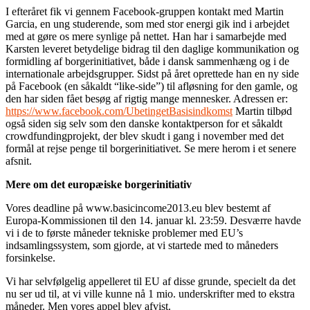
I efteråret fik vi gennem Facebook-gruppen kontakt med Martin
Garcia, en ung studerende, som med stor energi gik ind i arbejdet
med at gøre os mere synlige på nettet. Han har i samarbejde med
Karsten leveret betydelige bidrag til den daglige kommunikation og
formidling af borgerinitiativet, både i dansk sammenhæng og i de
internationale arbejdsgrupper. Sidst på året oprettede han en ny side
på Facebook (en såkaldt “like-side”) til afløsning for den gamle, og
den har siden fået besøg af rigtig mange mennesker. Adressen er:
https://www.facebook.com/UbetingetBasisindkomst
Martin tilbød
også siden sig selv som den danske kontaktperson for et såkaldt
crowdfundingprojekt, der blev skudt i gang i november med det
formål at rejse penge til borgerinitiativet. Se mere herom i et senere
afsnit.
Mere om det europæiske borgerinitiativ
Vores deadline på www.basicincome2013.eu blev bestemt af
Europa-Kommissionen til den 14. januar kl. 23:59. Desværre havde
vi i de to første måneder tekniske problemer med EU’s
indsamlingssystem, som gjorde, at vi startede med to måneders
forsinkelse.
Vi har selvfølgelig appelleret til EU af disse grunde, specielt da det
nu ser ud til, at vi ville kunne nå 1 mio. underskrifter med to ekstra
måneder. Men vores appel blev afvist.