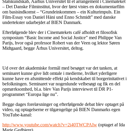
Statskundskab, Aarhus Universitet til et arrangement i Cinemateket
– Det Danske Filminstitut, hvor der først vistes en dokumentarfilm
om basisindkomst – “Grundeinkommen – ein Kulturimpuls. Ein
Film-Essay von Daniel Häni und Enno Schmidt” med danske
undertekster udarbejdet af BIEN Danmark.
Efterfølgende blev der i Cinematekets café afholdt et filosofisk
symposium “Basic Income and Social Justice” med Philippe Van
Parijs, hvor også professor Robert van der Veen og lektor Søren
Midtgaard, begge Århus Universitet, deltog.
Ud over det akademiske formål med besøget var det tanken, at
seminaret kunne give lidt omtale i medierne, hvilket yderligere
kunne have en afsmittende effekt på kendskabet til borgerinitativet i
befolkningen. Seminaret var nogenlunde velbesøgt og fik en del
opmærksomhed, bl.a. blev Van Parijs interviewet til DR P1-
programmet “Europa lige nu”.
Begge dages forelæsninger og efterfølgende debat blev optaget på
video, og optagelserne er tilgængelige på BIEN Danmarks egen
YouTube-kanal:
http://www.youtube.com/watch?v=2i40TWCPAIw
(optaget af Ida
Marie Gedbjerg).