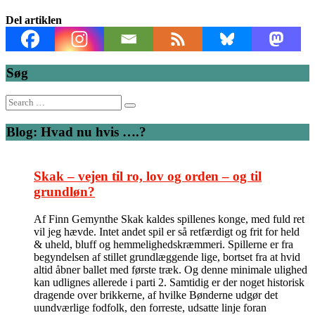
Del artiklen
Søg
Search
for:
Blog: Hvad nu hvis ….?
Skak – vejen til ro, lov og orden – og til
grundløn?
Af Finn Gemynthe Skak kaldes spillenes konge, med fuld ret
vil jeg hævde. Intet andet spil er så retfærdigt og frit for held
& uheld, bluff og hemmelighedskræmmeri. Spillerne er fra
begyndelsen af stillet grundlæggende lige, bortset fra at hvid
altid åbner ballet med første træk. Og denne minimale ulighed
kan udlignes allerede i parti 2. Samtidig er der noget historisk
dragende over brikkerne, af hvilke Bønderne udgør det
uundværlige fodfolk, den forreste, udsatte linje foran