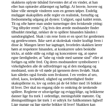
skakkens oplyste tidsånd forventes det af en vinder, at han
eller hun optræder afdæmpet og høfligt. At brovte, hovere og
håne ville stemple vinderen som en gemen tølper. Endelig
muliggør skakspillets ædle regler en realistisk, fornuftig og
fredsommelig udgang på dysten: Uafgjort, også kaldet remis.
Tit og ofte hører man under turneringer den hviskende ytring:
”Jeg tilbyder remis”. Og hvis den ærede modstander finder
tilbuddet rimeligt, rækker de to spillere hinanden hånden i
samdrægtighed. Skak i sin rene form er en sport for gentlemen
og gentlewomen. Ikke sært at skoleskak vinder kraftigt frem i
disse år. Mangen lærer har iagttaget, hvorledes skakken lærer
børn at respektere hinanden, at konkurrere uden beskidte
tricks, at sidde stille og roligt og koncentrere sig, at opøve
egne færdigheder, at ”tabe og vinde med samme sind” eller at
forliges og stifte fred. Og deres modstandere symboliserer i
virkeligheden alle de udfordringer og al den modgang og
modstand, som de vil støde på igennem deres livsløb. Skak
kan således også forstås som livskunst. I en verden af uro,
ufred, kaos, lovløshed, ulighed og uretfærdighed finder
skakspillerne ro, lov og orden på de 64 felter med 16 brikker
til hver. Der skal nu engang råde ro omkring de tænkende
spillere. Reglerne er ufravigelige og eviggyldige, og brikkerne
danner lige fra træk 1 ordentlige, meningsfulde mønstre. Og
åbningsstillingen før træk 1 er udtryk for fuldkommen lighed!
Lige mange og lige stærke brikker til hver! Skakken kan