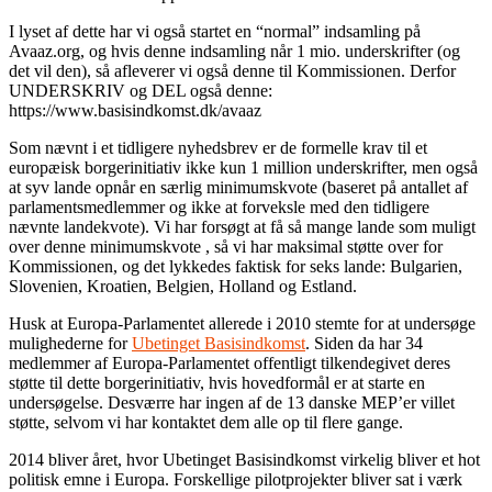
I lyset af dette har vi også startet en “normal” indsamling på
Avaaz.org, og hvis denne indsamling når 1 mio. underskrifter (og
det vil den), så afleverer vi også denne til Kommissionen. Derfor
UNDERSKRIV og DEL også denne:
https://www.basisindkomst.dk/avaaz
Som nævnt i et tidligere nyhedsbrev er de formelle krav til et
europæisk borgerinitiativ ikke kun 1 million underskrifter, men også
at syv lande opnår en særlig minimumskvote (baseret på antallet af
parlamentsmedlemmer og ikke at forveksle med den tidligere
nævnte landekvote). Vi har forsøgt at få så mange lande som muligt
over denne minimumskvote , så vi har maksimal støtte over for
Kommissionen, og det lykkedes faktisk for seks lande: Bulgarien,
Slovenien, Kroatien, Belgien, Holland og Estland.
Husk at Europa-Parlamentet allerede i 2010 stemte for at undersøge
mulighederne for
Ubetinget Basisindkomst
. Siden da har 34
medlemmer af Europa-Parlamentet offentligt tilkendegivet deres
støtte til dette borgerinitiativ, hvis hovedformål er at starte en
undersøgelse. Desværre har ingen af de 13 danske MEP’er villet
støtte, selvom vi har kontaktet dem alle op til flere gange.
2014 bliver året, hvor Ubetinget Basisindkomst virkelig bliver et hot
politisk emne i Europa. Forskellige pilotprojekter bliver sat i værk