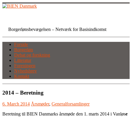
Skip
to
content
BIEN Danmark
Borgerlønsbevægelsen – Netværk for Basisindkomst
Forside
Borgerløn
Debat og forskning
Litteratur
Foreningen
Nyhedsbrev
Kontakt
2014 – Beretning
6. March 2014
Årsmøder
,
Generalforsamlinger
Beretning til BIEN Danmarks årsmøde den 1. marts 2014 i Vanløs
e