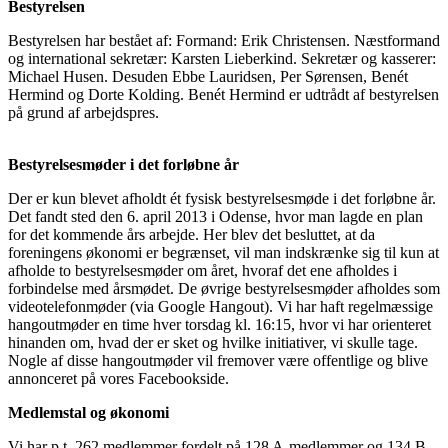
Bestyrelsen
Bestyrelsen har bestået af: Formand: Erik Christensen. Næstformand
og international sekretær: Karsten Lieberkind. Sekretær og kasserer:
Michael Husen. Desuden Ebbe Lauridsen, Per Sørensen, Benét
Hermind og Dorte Kolding. Benét Hermind er udtrådt af bestyrelsen
på grund af arbejdspres.
Bestyrelsesmøder i det forløbne år
Der er kun blevet afholdt ét fysisk bestyrelsesmøde i det forløbne år.
Det fandt sted den 6. april 2013 i Odense, hvor man lagde en plan
for det kommende års arbejde. Her blev det besluttet, at da
foreningens økonomi er begrænset, vil man indskrænke sig til kun at
afholde to bestyrelsesmøder om året, hvoraf det ene afholdes i
forbindelse med årsmødet. De øvrige bestyrelsesmøder afholdes som
videotelefonmøder (via Google Hangout). Vi har haft regelmæssige
hangoutmøder en time hver torsdag kl. 16:15, hvor vi har orienteret
hinanden om, hvad der er sket og hvilke initiativer, vi skulle tage.
Nogle af disse hangoutmøder vil fremover være offentlige og blive
annonceret på vores Facebookside.
Medlemstal og økonomi
Vi har p.t. 262 medlemmer fordelt på 128 A-medlemmer og 134 B-