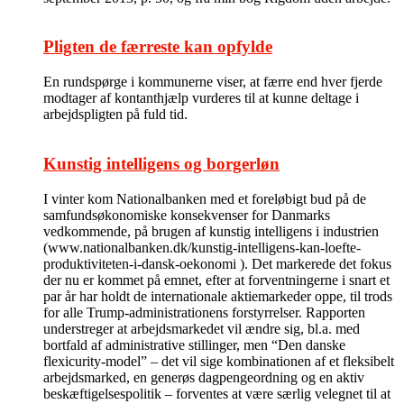
Pligten de færreste kan opfylde
En rundspørge i kommunerne viser, at færre end hver fjerde
modtager af kontanthjælp vurderes til at kunne deltage i
arbejdspligten på fuld tid.
Kunstig intelligens og borgerløn
I vinter kom Nationalbanken med et foreløbigt bud på de
samfundsøkonomiske konsekvenser for Danmarks
vedkommende, på brugen af kunstig intelligens i industrien
(www.nationalbanken.dk/kunstig-intelligens-kan-loefte-
produktiviteten-i-dansk-oekonomi ). Det markerede det fokus
der nu er kommet på emnet, efter at forventningerne i snart et
par år har holdt de internationale aktiemarkeder oppe, til trods
for alle Trump-administrationens forstyrrelser. Rapporten
understreger at arbejdsmarkedet vil ændre sig, bl.a. med
bortfald af administrative stillinger, men “Den danske
flexicurity-model” – det vil sige kombinationen af et fleksibelt
arbejdsmarked, en generøs dagpengeordning og en aktiv
beskæftigelsespolitik – forventes at være særlig velegnet til at