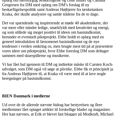
oplæg om bæredygtig beskæftigelse og Gitte Butler og Camilla
Gregersen fra DM med oplæg om DM’s forslag til ny
beskæftigelsespolitik samt Andreas Højbjerre fra tænketanken
Kraka, der skulle analysere og samle trådene fra de to dage.
Det var spændende og inspirerende at møde 40 akademikere, der
var mere eller mindre ledige, smækfyldt med kreativitet og energi,
og som stillede sig meget positivt til ideen om basisindkomst,
herunder et eventuelt pilotprojekt. Ebbe holdt et oplæg med en
generel introduktion til fænomenet basisindkomst og de nye
tendenser i verden omkring os, men brugte mest tid på at præsentere
vores ideer om pilotprojekt, hvor Ebbe foreslog DM som deltager
sammen med skuespillerne og musikerne.
Vi har fået hul igennem til DM og indirekte måske til Carsten Koch-
udvalget, som DM også vil søge at påvirke. Ebbe fik et principielt ja
fra Andreas Højbjerre til, at Kraka vil være med til at lave nogle
beregninger på basisindkomst.
BIEN Danmark i medierne
Ud over de de allerede nævnte bidrag har bestyrelsen og flere
medlemmer fået optaget artikler til forskellige blader og magasiner.
Her kan nævnes, at Erik er blevet fast blogger på Modkraft, Michael