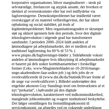
korporative organisationer, bliver marginaliseret – tænk på
selvstændige, freelancere og atypisk ansatte, der hverken er
dækket af overenskomster eller har reel indflydelse via
fagforeningerne. Demokratiproblemet har imidlertid været
overskygget af en materiel velfærdsgevinst, der har sikret
opbakning og social stabilitet, på trods af
legitimitetsproblemet. Men organisationsgraden er skrumpet
støt og sikkert igennem hele den periode, hvor den digitale
teknologirevolution i stigende grad har transformeret
samfundet. I perioden 2000–2024 faldt andelen af
lønmodtagere på arbejdsmarkedet, der er medlem af en
traditionel fagforening fra 69 % til 53 %. (
www.piopio.dk/fagforeninger-bløder ). Sideløbende vokser
andelen af lønmodtagere hvis tilknytning til arbejdsmarkedet
er baseret på dels usikre korttidsansættelser i forskellige
former (f.eks. www/Magisterterbladet-nr-10-2016/mange-
unge-akademikere-faar-usikre-job ) og dels jobs de er
overkvalificerede til (www.dst.dk/da/Statistik/Hvaer femte af
de unge var overkvalificeret ). Billedet understøtter den
engelske økonom Guy Standings teori om fremvæksten af et
nyt “prekariat”, i kølvandet på den digitale
teknologirevolution, karakteriseret ved indkomstusikkerhed,
manglende jobkontinuitet og svagere institutionel beskyttelse.
Det følger omstillingen fra fremstillingsøkonomi til
serviceøkonomi, og afspejles ved en voksende underklasse