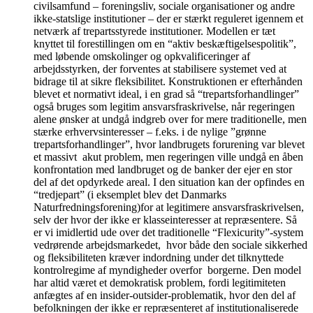
civilsamfund – foreningsliv, sociale organisationer og andre
ikke-statslige institutioner – der er stærkt reguleret igennem et
netværk af trepartsstyrede institutioner. Modellen er tæt
knyttet til forestillingen om en “aktiv beskæftigelsespolitik”,
med løbende omskolinger og opkvalificeringer af
arbejdsstyrken, der forventes at stabilisere systemet ved at
bidrage til at sikre fleksibilitet. Konstruktionen er efterhånden
blevet et normativt ideal, i en grad så “trepartsforhandlinger”
også bruges som legitim ansvarsfraskrivelse, når regeringen
alene ønsker at undgå indgreb over for mere traditionelle, men
stærke erhvervsinteresser – f.eks. i de nylige ”grønne
trepartsforhandlinger”, hvor landbrugets forurening var blevet
et massivt akut problem, men regeringen ville undgå en åben
konfrontation med landbruget og de banker der ejer en stor
del af det opdyrkede areal. I den situation kan der opfindes en
“tredjepart” (i eksemplet blev det Danmarks
Naturfredningsforening)for at legitimere ansvarsfraskrivelsen,
selv der hvor der ikke er klasseinteresser at repræsentere. Så
er vi imidlertid ude over det traditionelle “Flexicurity”-system
vedrørende arbejdsmarkedet, hvor både den sociale sikkerhed
og fleksibiliteten kræver indordning under det tilknyttede
kontrolregime af myndigheder overfor borgerne. Den model
har altid været et demokratisk problem, fordi legitimiteten
anfægtes af en insider-outsider-problematik, hvor den del af
befolkningen der ikke er repræsenteret af institutionaliserede