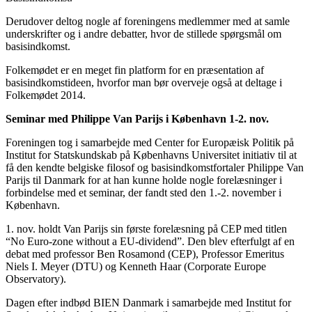
Derudover deltog nogle af foreningens medlemmer med at samle
underskrifter og i andre debatter, hvor de stillede spørgsmål om
basisindkomst.
Folkemødet er en meget fin platform for en præsentation af
basisindkomstideen, hvorfor man bør overveje også at deltage i
Folkemødet 2014.
Seminar med Philippe Van Parijs i København 1-2. nov.
Foreningen tog i samarbejde med Center for Europæisk Politik på
Institut for Statskundskab på Københavns Universitet initiativ til at
få den kendte belgiske filosof og basisindkomstfortaler Philippe Van
Parijs til Danmark for at han kunne holde nogle forelæsninger i
forbindelse med et seminar, der fandt sted den 1.-2. november i
København.
1. nov. holdt Van Parijs sin første forelæsning på CEP med titlen
“No Euro-zone without a EU-dividend”. Den blev efterfulgt af en
debat med professor Ben Rosamond (CEP), Professor Emeritus
Niels I. Meyer (DTU) og Kenneth Haar (Corporate Europe
Observatory).
Dagen efter indbød BIEN Danmark i samarbejde med Institut for