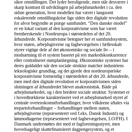
sikre omstillingen. Det lyder beroligende, men står desværre i
skarp kontrast til udviklingen på arbejdsmarkedet i ca. den
sidste generation, hvor modellen har været i langsomt
eskalerende omstillingskrise lige siden den digitale revolution
for alvor begyndte at præge samfundet. “Den danske model”
er en lokal variant af den korporativisme som har været
fremherskende i Nordeuropa i størstedelen af det 20.
århundrede. Korporativisme betegner her et samfundssystem,
hvor staten, arbejdsgiverne og fagbevægelsen i fællesskab
styrer vigtige dele af det økonomiske og sociale liv – i
modsætning til et system baseret på ren markedskonkurrence
eller centraliseret statsplanlægning. Økonomiske systemer har
deres guldalder når den sociale struktur matcher industriens
teknologiske grundlag, og det gjorde den nordeuropæiske
korporativisme formentlig i størstedelen af det 20. århundrede,
men med den digitale revolution er korporativismen siden
slutningen af århundredet blevet anakronistisk. Både på
arbejdsmarkedet, og i den bredere sociale struktur. Systemet er
i hovedtrækkene karakteriseret ved et arbejdsmarked styret af
centrale overenskomstforhandlinger, hvor vilkårene aftales via
trepartsforhandlinger – forhandlinger mellem staten,
arbejdsgiverne (repræsenteret ved f.eks. Dansk Industri) og
lønmodtagerne (repræsenteret ved fagbevægelsen, LO/FH). I
Danmark understøttes det med et fagforeningsstyret, men
hovedsageligt skattefinansieret dagpengesystem, og et