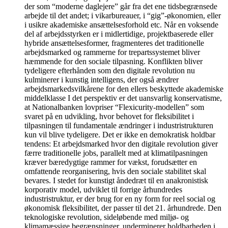
der som “moderne daglejere” går fra det ene tidsbegrænsede
arbejde til det andet; i vikarbureauer, i “gig”-økonomien, eller
i usikre akademiske ansættelsesforhold etc. Når en voksende
del af arbejdsstyrken er i midlertidige, projektbaserede eller
hybride ansættelsesformer, fragmenteres det traditionelle
arbejdsmarked og rammerne for trepartssystemet bliver
hæmmende for den sociale tilpasning. Konflikten bliver
tydeligere efterhånden som den digitale revolution nu
kulminerer i kunstig intelligens, der også ændrer
arbejdsmarkedsvilkårene for den ellers beskyttede akademiske
middelklasse I det perspektiv er det uansvarlig konservatisme,
at Nationalbanken lovpriser “Flexicurity-modellen” som
svaret på en udvikling, hvor behovet for fleksibilitet i
tilpasningen til fundamentale ændringer i industristrukturen
kun vil blive tydeligere. Det er ikke en demokratisk holdbar
tendens: Et arbejdsmarked hvor den digitale revolution giver
færre traditionelle jobs, parallelt med at klimatilpasningen
kræver bæredygtige rammer for vækst, forudsætter en
omfattende reorganisering, hvis den sociale stabilitet skal
bevares. I stedet for kunstigt åndedræt til en anakronistisk
korporativ model, udviklet til forrige århundredes
industristruktur, er der brug for en ny form for reel social og
økonomisk fleksibilitet, der passer til det 21. århundrede. Den
teknologiske revolution, sideløbende med miljø- og
klimamæssige begrænsninger, underminerer holdbarheden i,