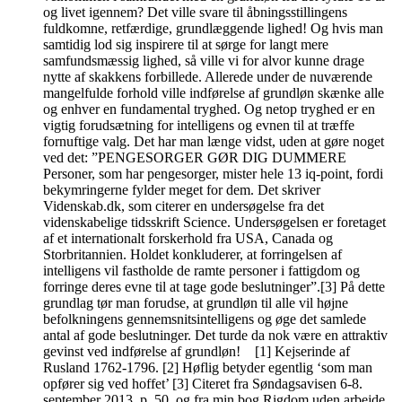
og livet igennem? Det ville svare til åbningsstillingens
fuldkomne, retfærdige, grundlæggende lighed! Og hvis man
samtidig lod sig inspirere til at sørge for langt mere
samfundsmæssig lighed, så ville vi for alvor kunne drage
nytte af skakkens forbillede. Allerede under de nuværende
mangelfulde forhold ville indførelse af grundløn skænke alle
og enhver en fundamental tryghed. Og netop tryghed er en
vigtig forudsætning for intelligens og evnen til at træffe
fornuftige valg. Det har man længe vidst, uden at gøre noget
ved det: ”PENGESORGER GØR DIG DUMMERE
Personer, som har pengesorger, mister hele 13 iq-point, fordi
bekymringerne fylder meget for dem. Det skriver
Videnskab.dk, som citerer en undersøgelse fra det
videnskabelige tidsskrift Science. Undersøgelsen er foretaget
af et internationalt forskerhold fra USA, Canada og
Storbritannien. Holdet konkluderer, at forringelsen af
intelligens vil fastholde de ramte personer i fattigdom og
forringe deres evne til at tage gode beslutninger”.[3] På dette
grundlag tør man forudse, at grundløn til alle vil højne
befolkningens gennemsnitsintelligens og øge det samlede
antal af gode beslutninger. Det turde da nok være en attraktiv
gevinst ved indførelse af grundløn! [1] Kejserinde af
Rusland 1762-1796. [2] Høflig betyder egentlig ‘som man
opfører sig ved hoffet’ [3] Citeret fra Søndagsavisen 6-8.
september 2013, p. 50, og fra min bog Rigdom uden arbejde.