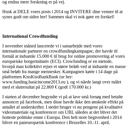
og endnu mere forskning er på vej.
Husk at DELE vores posts i 2014 og INVITERE dine venner til at
synes godt om siden her! Sammen skal vi nok gøre en forskel!
International Crowdfunding
I november måned lancerede vi i samarbejde med vores
internationale partnere en crowdfundingkampagne, der havde til
formål at indsamle 15.000 € til brug for online promovering af vores
europæiske borgerinitiativ (ECI). Crowfunding er en metode,
hvorpå man kollektivt rejser et større beløb ved at indsamle en masse
små beløb fra mange mennesker. Kampagnen kørte i 14 dage på
platformen KissKissBankBank (se her:
www.funding.basicincome2013.eu ), og vi nåede langt over målet
med et slutresultat på 22.869 € (godt 170.000 kr.)
I starten af december begyndte vi på at lave små forsøg med betalte
annoncer på facebook, men disse havde ikke den ønskede effekt på
antallet af underskrifter. I stedet bruger vi nu pengene på kvalitativt
videomateriale og konferencer om UBI, således at det bliver det
hotteste politiske emne i Europa. Den helt store begivenhed i 2014
bliver en paneuropæisk konference i Bruxelles 10.-11. april.