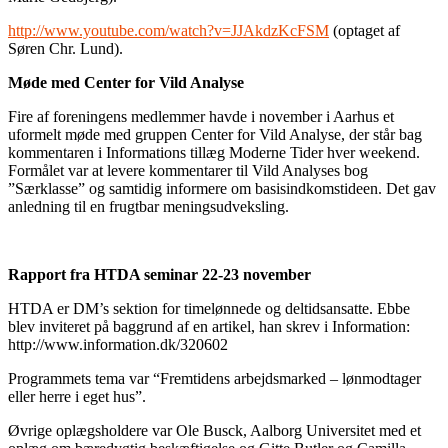
http://www.youtube.com/watch?v=JJAkdzKcFSM
(optaget af
Søren Chr. Lund).
Møde med Center for Vild Analyse
Fire af foreningens medlemmer havde i november i Aarhus et
uformelt møde med gruppen Center for Vild Analyse, der står bag
kommentaren i Informations tillæg Moderne Tider hver weekend.
Formålet var at levere kommentarer til Vild Analyses bog
”Særklasse” og samtidig informere om basisindkomstideen. Det gav
anledning til en frugtbar meningsudveksling.
Rapport fra HTDA seminar 22-23 november
HTDA er DM’s sektion for timelønnede og deltidsansatte. Ebbe
blev inviteret på baggrund af en artikel, han skrev i Information:
http://www.information.dk/320602
Programmets tema var “Fremtidens arbejdsmarked – lønmodtager
eller herre i eget hus”.
Øvrige oplægsholdere var Ole Busck, Aalborg Universitet med et