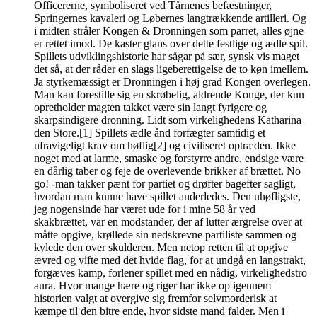
Officererne, symboliseret ved Tårnenes befæstninger,
Springernes kavaleri og Løbernes langtrækkende artilleri. Og
i midten stråler Kongen & Dronningen som parret, alles øjne
er rettet imod. De kaster glans over dette festlige og ædle spil.
Spillets udviklingshistorie har sågar på sær, synsk vis maget
det så, at der råder en slags ligeberettigelse de to køn imellem.
Ja styrkemæssigt er Dronningen i høj grad Kongen overlegen.
Man kan forestille sig en skrøbelig, aldrende Konge, der kun
opretholder magten takket være sin langt fyrigere og
skarpsindigere dronning. Lidt som virkelighedens Katharina
den Store.[1] Spillets ædle ånd forfægter samtidig et
ufravigeligt krav om høflig[2] og civiliseret optræden. Ikke
noget med at larme, smaske og forstyrre andre, endsige være
en dårlig taber og feje de overlevende brikker af brættet. No
go! -man takker pænt for partiet og drøfter bagefter sagligt,
hvordan man kunne have spillet anderledes. Den uhøfligste,
jeg nogensinde har været ude for i mine 58 år ved
skakbrættet, var en modstander, der af lutter ærgrelse over at
måtte opgive, krøllede sin nedskrevne partiliste sammen og
kylede den over skulderen. Men netop retten til at opgive
ævred og vifte med det hvide flag, for at undgå en langstrakt,
forgæves kamp, forlener spillet med en nådig, virkelighedstro
aura. Hvor mange hære og riger har ikke op igennem
historien valgt at overgive sig fremfor selvmorderisk at
kæmpe til den bitre ende, hvor sidste mand falder. Men i