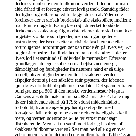
derfor symbolisere den fuldkomne verden. I denne har man
altid frihed til at foretage ethvert lovligt træk. Samtidig råder
der lighed og retfærdighed fra begyndelsen af. Ydermere
foreligger der et globalt broderskab alle skakspillere imellem;
man kunne drage til Kalmykien og udmærket forstå de
derboendes skaksprog. Og modstanderne, dem skal man ikke
nogetsteds opfatte som fjender, men som godhjertede
instruktører, der iscenesætter allehånde fascinerende eller
foruroligende udfordringer, der kan møde én på livets vej. At
nogle så er bedre til at finde bedre træk end andre; ja det er
livets lod i et samfund af individuelle mennesker. Eftersom
grundlæggende egenskaber som arbejdsevner, energi,
tålmodighed og færdigheder fra naturens hånd er så ulige
fordelt, bliver ulighederne derefter. I skakkens verden
afspejler dette sig i det såkaldte ratingsystem, der løbende
ajourføres i forhold til spillernes resultater. Det spænder fra en
bundgrænse på 500 til den norske verdensmester Magnus
Carlsens absolutte maksimum på 2882 i maj 2014. Lille mig
ligger i skrivende stund på 1795; yderst middelmådigt i
forhold til, hvor mange år jeg har dyrket spillet med
fornøjelse. Min ork og mine evner rækker tydeligvis ikke til
mere, og verden udenfor de 64 felter virker mildt sagt
distraherende. Men sæt nu samfundet lod sig inspirere af
skakkens fuldkomne verden? Sæt man bød alle og enhver
velkommen i samfundet med en grundløn fra det fyldte 18 år