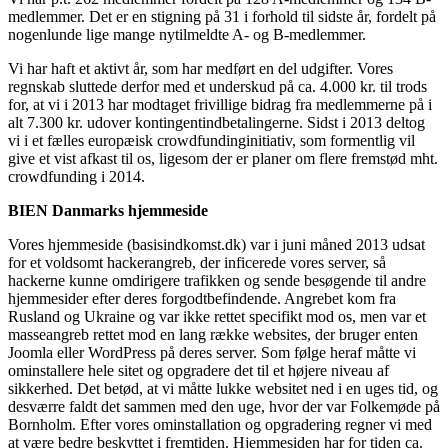
medlemmer. Det er en stigning på 31 i forhold til sidste år, fordelt på
nogenlunde lige mange nytilmeldte A- og B-medlemmer.
Vi har haft et aktivt år, som har medført en del udgifter. Vores
regnskab sluttede derfor med et underskud på ca. 4.000 kr. til trods
for, at vi i 2013 har modtaget frivillige bidrag fra medlemmerne på i
alt 7.300 kr. udover kontingentindbetalingerne. Sidst i 2013 deltog
vi i et fælles europæisk crowdfundinginitiativ, som formentlig vil
give et vist afkast til os, ligesom der er planer om flere fremstød mht.
crowdfunding i 2014.
BIEN Danmarks hjemmeside
Vores hjemmeside (basisindkomst.dk) var i juni måned 2013 udsat
for et voldsomt hackerangreb, der inficerede vores server, så
hackerne kunne omdirigere trafikken og sende besøgende til andre
hjemmesider efter deres forgodtbefindende. Angrebet kom fra
Rusland og Ukraine og var ikke rettet specifikt mod os, men var et
masseangreb rettet mod en lang række websites, der bruger enten
Joomla eller WordPress på deres server. Som følge heraf måtte vi
ominstallere hele sitet og opgradere det til et højere niveau af
sikkerhed. Det betød, at vi måtte lukke websitet ned i en uges tid, og
desværre faldt det sammen med den uge, hvor der var Folkemøde på
Bornholm. Efter vores ominstallation og opgradering regner vi med
at være bedre beskyttet i fremtiden. Hjemmesiden har for tiden ca.