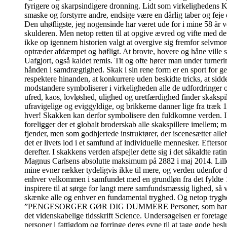
fyrigere og skarpsindigere dronning. Lidt som virkelighedens Ka
smaske og forstyrre andre, endsige være en dårlig taber og feje
Den uhøfligste, jeg nogensinde har været ude for i mine 58 år v
skulderen. Men netop retten til at opgive ævred og vifte med de
ikke op igennem historien valgt at overgive sig fremfor selvmord
optræder afdæmpet og høfligt. At brovte, hovere og håne ville 
Uafgjort, også kaldet remis. Tit og ofte hører man under turner
hånden i samdrægtighed. Skak i sin rene form er en sport for ge
respektere hinanden, at konkurrere uden beskidte tricks, at sidde
modstandere symboliserer i virkeligheden alle de udfordringer 
ufred, kaos, lovløshed, ulighed og uretfærdighed finder skakspi
ufravigelige og eviggyldige, og brikkerne danner lige fra træk 
hver! Skakken kan derfor symbolisere den fuldkomne verden. I de
foreligger der et globalt broderskab alle skakspillere imelle
fjender, men som godhjertede instruktører, der iscenesætter alleh
det er livets lod i et samfund af individuelle mennesker. Efter
derefter. I skakkens verden afspejler dette sig i det såkaldte ra
Magnus Carlsens absolutte maksimum på 2882 i maj 2014. Lille m
mine evner rækker tydeligvis ikke til mere, og verden udenfor 
enhver velkommen i samfundet med en grundløn fra det fyldte 18
inspirere til at sørge for langt mere samfundsmæssig lighed, så 
skænke alle og enhver en fundamental tryghed. Og netop tryghed 
”PENGESORGER GØR DIG DUMMERE Personer, som har pengesorge
det videnskabelige tidsskrift Science. Undersøgelsen er foretage
personer i fattigdom og forringe deres evne til at tage gode bes