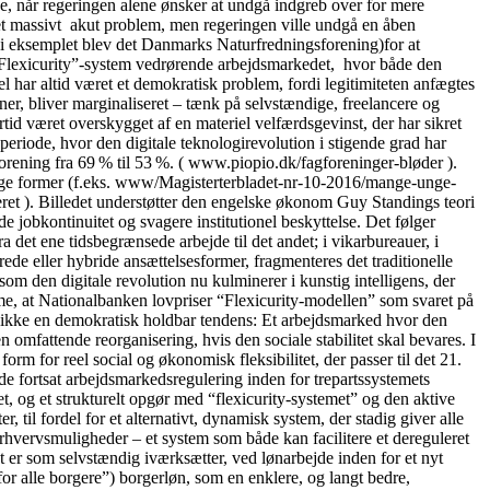
se, når regeringen alene ønsker at undgå indgreb over for mere
t et massivt akut problem, men regeringen ville undgå en åben
” (i eksemplet blev det Danmarks Naturfredningsforening)for at
lle “Flexicurity”-system vedrørende arbejdsmarkedet, hvor både den
 har altid været et demokratisk problem, fordi legitimiteten anfægtes
oner, bliver marginaliseret – tænk på selvstændige, freelancere og
tid været overskygget af en materiel velfærdsgevinst, der har sikret
periode, hvor den digitale teknologirevolution i stigende grad har
orening fra 69 % til 53 %. ( www.piopio.dk/fagforeninger-bløder ).
ellige former (f.eks. www/Magisterterbladet-nr-10-2016/mange-unge-
ceret ). Billedet understøtter den engelske økonom Guy Standings teori
 jobkontinuitet og svagere institutionel beskyttelse. Det følger
det ene tidsbegrænsede arbejde til det andet; i vikarbureauer, i
ede eller hybride ansættelsesformer, fragmenteres det traditionelle
m den digitale revolution nu kulminerer i kunstig intelligens, der
me, at Nationalbanken lovpriser “Flexicurity-modellen” som svaret på
t er ikke en demokratisk holdbar tendens: Et arbejdsmarked hvor den
 omfattende reorganisering, hvis den sociale stabilitet skal bevares. I
form for reel social og økonomisk fleksibilitet, der passer til det 21.
 fortsat arbejdsmarkedsregulering inden for trepartssystemets
et, og et strukturelt opgør med “flexicurity-systemet” og den aktive
til fordel for et alternativt, dynamisk system, der stadig giver alle
rhvervsmuligheder – et system som både kan facilitere et dereguleret
 er som selvstændig iværksætter, ved lønarbejde inden for et nyt
r alle borgere”) borgerløn, som en enklere, og langt bedre,