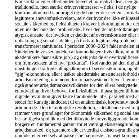
Konstruktionen er efterhånden blevet et normativt ideal, i en g
traditionelle, men stærke erhvervsinteresser – f.eks. i de nyli
konfrontation med landbruget og de banker der ejer en stor del 
legitimere ansvarsfraskrivelsen, selv der hvor der ikke er klass
sociale sikkerhed og fleksibiliteten kræver indordning under de
af en insider-outsider-problematik, hvor den del af befolkningen
atypisk ansatte, der hverken er dækket af overenskomster eller 
opbakning og social stabilitet, på trods af legitimitetsprobleme
transformeret samfundet. I perioden 2000–2024 faldt andelen af
Sideløbende vokser andelen af lønmodtagere hvis tilknytning ti
akademikere-faar-usikre-job ) og dels jobs de er overkvalificer
om fremvæksten af et nyt “prekariat”, i kølvandet på den digita
omstillingen fra fremstillingsøkonomi til serviceøkonomi, og af
“gig”-økonomien, eller i usikre akademiske ansættelsesforhold et
arbejdsmarked og rammerne for trepartssystemet bliver hæmmende 
også ændrer arbejdsmarkedsvilkårene for den ellers beskyttede 
en udvikling, hvor behovet for fleksibilitet i tilpasningen til 
digitale revolution giver færre traditionelle jobs, parallelt med
stedet for kunstigt åndedræt til en anakronistisk korporativ model
århundrede. Den teknologiske revolution, sideløbende med milj
rammer være grundlaget for økonomisk sikkerhed og social anerken
beskæftigelsespolitik med det tilknyttede umyndiggørende kontrol
borgere en fundamental garanti for et værdigt eksistensgrundlag
arbejdsmarked, og garantere alle et værdigt eksistensgrundlag 
område, eller ved selv at passe sine nærmeste – uanset kommer 