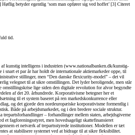
 Høflig betyder egentlig ‘som man opfører sig ved hoffet’ [3] Citeret
uld tid.
kunstig intelligens i industrien (www.nationalbanken.dk/kunstig-
 snart et par år har holdt de internationale aktiemarkeder oppe, til
nistrative stillinger, men “Den danske flexicurity-model” – det vil
lig velegnet til at sikre omstillingen. Det lyder beroligende, men står
 omstillingskrise lige siden den digitale revolution for alvor begyndte
delen af det 20. århundrede. Korporativisme betegner her et
dsætning til et system baseret på ren markedskonkurrence eller
ndlag, og det gjorde den nordeuropæiske korporativisme formentlig i
tisk. Både på arbejdsmarkedet, og i den bredere sociale struktur.
ia trepartsforhandlinger – forhandlinger mellem staten, arbejdsgiverne
 et fagforeningsstyret, men hovedsageligt skattefinansieret
igennem et netværk af trepartsstyrede institutioner. Modellen er tæt
 at stabilisere systemet ved at bidrage til at sikre fleksibilitet.