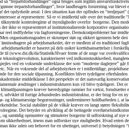
rad så “trepartsforhandlinger” også bruges som legitim ansvarsfraskrivel
ge ”grønne trepartsforhandlinger”, hvor landbrugets forurening var bleve
af det opdyrkede areal. I den situation kan der opfindes en “tredjepart
einteresser at repræsentere. Så er vi imidlertid ude over det traditione
t tilknyttede kontrolregime af myndigheder overfor borgerne. Den model
 der ikke er repræsenteret af institutionaliserede korporative organisati
har reel indflydelse via fagforeningerne. Demokratiproblemet har imidler
t. Men organisationsgraden er skrumpet støt og sikkert igennem hele den 
 lønmodtagere på arbejdsmarkedet, der er medlem af en traditionel fagf
l arbejdsmarkedet er baseret på dels usikre korttidsansættelser i forsk
ede til (www.dst.dk/da/Statistik/Hvaer femte af de unge var overkvalifi
le teknologirevolution, karakteriseret ved indkomstusikkerhed, manglende
spejles ved en voksende underklasse der som “moderne daglejere” går fra 
c. Når en voksende del af arbejdsstyrken er i midlertidige, projektbaser
for den sociale tilpasning. Konflikten bliver tydeligere efterhånden so
akademiske middelklasse I det perspektiv er det uansvarlig konservatis
fundamentale ændringer i industristrukturen kun vil blive tydeligere. De
 at klimatilpasningen kræver bæredygtige rammer for vækst, forudsætter en
, udviklet til forrige århundredes industristruktur, er der brug for en ny 
ø- og klimamæssige begrænsninger, underminerer holdbarheden i, at lade
delse. Social stabilitet på de vilkår kræver en langt større fleksibilit
regime. Det betyder en afvikling af de betingede overførselsindkomster, 
, og samtidig opmuntrer og stimulerer borgerne til udforskning af nye e
som sikkerhedsnet, imens man udforsker nye muligheder. Hvad enten det
man ikke uden om behovet for en ubetinget, universel (i betydningen “fo