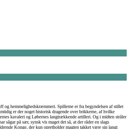
luff og hemmelighedskræmmeri. Spillerne er fra begyndelsen af stillet
amtidig er der noget historisk dragende over brikkerne, af hvilke
rnes kavaleri og Løbernes langtrækkende artilleri. Og i midten stråler
ar sågar på sær, synsk vis maget det så, at der råder en slags
aldrende Konge, der kun opretholder magten takket være sin langt