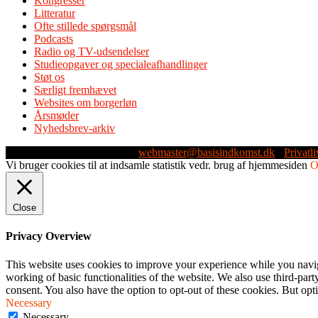
Kongresser
Litteratur
Ofte stillede spørgsmål
Podcasts
Radio og TV-udsendelser
Studieopgaver og specialeafhandlinger
Støt os
Særligt fremhævet
Websites om borgerløn
Årsmøder
Nyhedsbrev-arkiv
Webmaster: Michael Husen -
webmaster@basisindkomst.dk
-
Privatli
Vi bruger cookies til at indsamle statistik vedr. brug af hjemmesiden
Close
Privacy Overview
This website uses cookies to improve your experience while you navigat
working of basic functionalities of the website. We also use third-pa
consent. You also have the option to opt-out of these cookies. But op
Necessary
Necessary