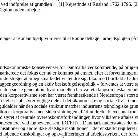
t ved indførelse af grundløn! [1] Kejserinde af Rusland 1762-1796. [2]
 Rigdom uden arbejde.
ager af kontanthjælp vurderes til at kunne deltage i arbejdspligten på f
fundsøkonomiske konsekvenser for Danmarks vedkommende, på brugen af 
arkerede det fokus der nu er kommet på emnet, efter at forventningerne i
understreger at arbejdsmarkedet vil ændre sig, bl.a. med bortfald af admi
gpengeordning og en aktiv beskæftigelsespolitik – forventes at være sær
a. den sidste generation, hvor modellen har været i langsomt eskalerende
 den korporativisme som har været fremherskende i Nordeuropa i største
fællesskab styrer vigtige dele af det økonomiske og sociale liv – i mo
guldalder når den sociale struktur matcher industriens teknologiske gru
tion er korporativismen siden slutningen af århundredet blevet anakronis
 styret af centrale overenskomstforhandlinger, hvor vilkårene aftales v
præsenteret ved fagbevægelsen, LO/FH). I Danmark understøttes det med
sationer og andre ikke-statslige institutioner – der er stærkt reguleret 
d løbende omskolinger og opkvalificeringer af arbejdsstyrken, der forventes