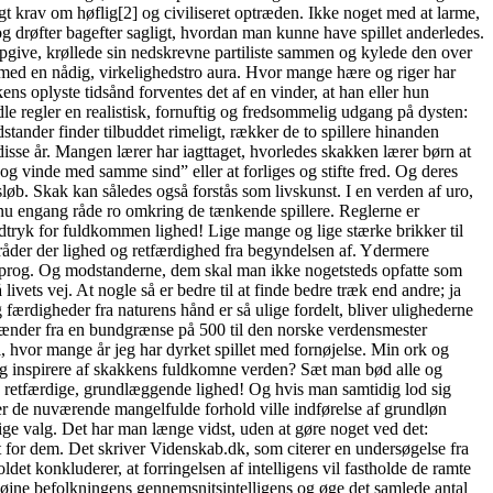
gt krav om høflig[2] og civiliseret optræden. Ikke noget med at larme,
og drøfter bagefter sagligt, hvordan man kunne have spillet anderledes.
 opgive, krøllede sin nedskrevne partiliste sammen og kylede den over
t med en nådig, virkelighedstro aura. Hvor mange hære og riger har
ns oplyste tidsånd forventes det af en vinder, at han eller hun
e regler en realistisk, fornuftig og fredsommelig udgang på dysten:
tander finder tilbuddet rimeligt, rækker de to spillere hinanden
isse år. Mangen lærer har iagttaget, hvorledes skakken lærer børn at
 og vinde med samme sind” eller at forliges og stifte fred. Og deres
øb. Skak kan således også forstås som livskunst. I en verden af uro,
l nu engang råde ro omkring de tænkende spillere. Reglerne er
udtryk for fuldkommen lighed! Lige mange og lige stærke brikker til
 råder der lighed og retfærdighed fra begyndelsen af. Ydermere
ksprog. Og modstanderne, dem skal man ikke nogetsteds opfatte som
ivets vej. At nogle så er bedre til at finde bedre træk end andre; ja
ærdigheder fra naturens hånd er så ulige fordelt, bliver ulighederne
et spænder fra en bundgrænse på 500 til den norske verdensmester
 hvor mange år jeg har dyrket spillet med fornøjelse. Min ork og
 sig inspirere af skakkens fuldkomne verden? Sæt man bød alle og
, retfærdige, grundlæggende lighed! Og hvis man samtidig lod sig
nder de nuværende mangelfulde forhold ville indførelse af grundløn
ige valg. Det har man længe vidst, uden at gøre noget ved det:
dem. Det skriver Videnskab.dk, som citerer en undersøgelse fra
det konkluderer, at forringelsen af intelligens vil fastholde de ramte
l højne befolkningens gennemsnitsintelligens og øge det samlede antal