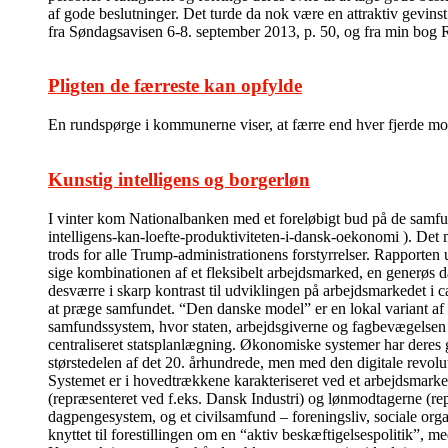
af gode beslutninger. Det turde da nok være en attraktiv gevins
fra Søndagsavisen 6-8. september 2013, p. 50, og fra min bog
Pligten de færreste kan opfylde
En rundspørge i kommunerne viser, at færre end hver fjerde modt
Kunstig intelligens og borgerløn
I vinter kom Nationalbanken med et foreløbigt bud på de sam
intelligens-kan-loefte-produktiviteten-i-dansk-oekonomi ). Det m
trods for alle Trump-administrationens forstyrrelser. Rapporten 
sige kombinationen af et fleksibelt arbejdsmarked, en generøs da
desværre i skarp kontrast til udviklingen på arbejdsmarkedet i c
at præge samfundet. “Den danske model” er en lokal variant af
samfundssystem, hvor staten, arbejdsgiverne og fagbevægelsen i 
centraliseret statsplanlægning. Økonomiske systemer har deres 
størstedelen af det 20. århundrede, men med den digitale revolu
Systemet er i hovedtrækkene karakteriseret ved et arbejdsmarked
(repræsenteret ved f.eks. Dansk Industri) og lønmodtagerne (re
dagpengesystem, og et civilsamfund – foreningsliv, sociale organi
knyttet til forestillingen om en “aktiv beskæftigelsespolitik”, me