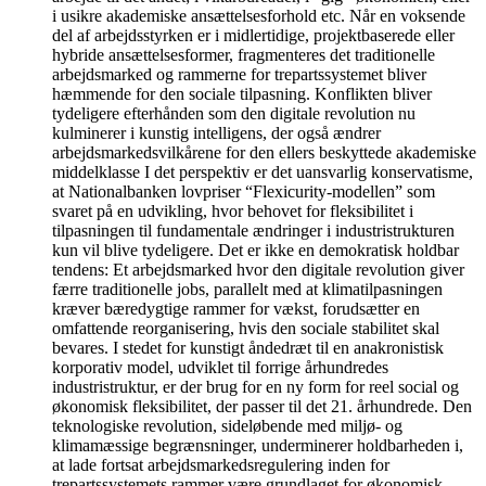
i usikre akademiske ansættelsesforhold etc. Når en voksende
del af arbejdsstyrken er i midlertidige, projektbaserede eller
hybride ansættelsesformer, fragmenteres det traditionelle
arbejdsmarked og rammerne for trepartssystemet bliver
hæmmende for den sociale tilpasning. Konflikten bliver
tydeligere efterhånden som den digitale revolution nu
kulminerer i kunstig intelligens, der også ændrer
arbejdsmarkedsvilkårene for den ellers beskyttede akademiske
middelklasse I det perspektiv er det uansvarlig konservatisme,
at Nationalbanken lovpriser “Flexicurity-modellen” som
svaret på en udvikling, hvor behovet for fleksibilitet i
tilpasningen til fundamentale ændringer i industristrukturen
kun vil blive tydeligere. Det er ikke en demokratisk holdbar
tendens: Et arbejdsmarked hvor den digitale revolution giver
færre traditionelle jobs, parallelt med at klimatilpasningen
kræver bæredygtige rammer for vækst, forudsætter en
omfattende reorganisering, hvis den sociale stabilitet skal
bevares. I stedet for kunstigt åndedræt til en anakronistisk
korporativ model, udviklet til forrige århundredes
industristruktur, er der brug for en ny form for reel social og
økonomisk fleksibilitet, der passer til det 21. århundrede. Den
teknologiske revolution, sideløbende med miljø- og
klimamæssige begrænsninger, underminerer holdbarheden i,
at lade fortsat arbejdsmarkedsregulering inden for
trepartssystemets rammer være grundlaget for økonomisk