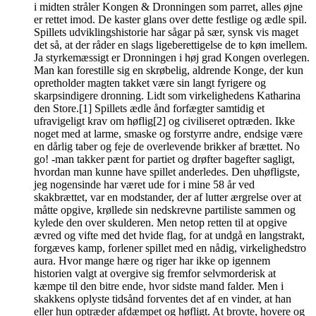
i midten stråler Kongen & Dronningen som parret, alles øjne
er rettet imod. De kaster glans over dette festlige og ædle spil.
Spillets udviklingshistorie har sågar på sær, synsk vis maget
det så, at der råder en slags ligeberettigelse de to køn imellem.
Ja styrkemæssigt er Dronningen i høj grad Kongen overlegen.
Man kan forestille sig en skrøbelig, aldrende Konge, der kun
opretholder magten takket være sin langt fyrigere og
skarpsindigere dronning. Lidt som virkelighedens Katharina
den Store.[1] Spillets ædle ånd forfægter samtidig et
ufravigeligt krav om høflig[2] og civiliseret optræden. Ikke
noget med at larme, smaske og forstyrre andre, endsige være
en dårlig taber og feje de overlevende brikker af brættet. No
go! -man takker pænt for partiet og drøfter bagefter sagligt,
hvordan man kunne have spillet anderledes. Den uhøfligste,
jeg nogensinde har været ude for i mine 58 år ved
skakbrættet, var en modstander, der af lutter ærgrelse over at
måtte opgive, krøllede sin nedskrevne partiliste sammen og
kylede den over skulderen. Men netop retten til at opgive
ævred og vifte med det hvide flag, for at undgå en langstrakt,
forgæves kamp, forlener spillet med en nådig, virkelighedstro
aura. Hvor mange hære og riger har ikke op igennem
historien valgt at overgive sig fremfor selvmorderisk at
kæmpe til den bitre ende, hvor sidste mand falder. Men i
skakkens oplyste tidsånd forventes det af en vinder, at han
eller hun optræder afdæmpet og høfligt. At brovte, hovere og