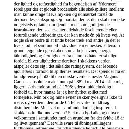
der lighed og retfærdighed fra begyndelsen af. Ydermere
foreligger der et globalt broderskab alle skakspillere imellem;
man kunne drage til Kalmykien og udmærket forstå de
derboendes skaksprog. Og modstanderne, dem skal man ikke
nogetsteds opfatte som fjender, men som godhjertede
instruktører, der iscenesætter allehånde fascinerende eller
foruroligende udfordringer, der kan møde én på livets vej. At
nogle så er bedre til at finde bedre træk end andre; ja det er
livets lod i et samfund af individuelle mennesker. Eftersom
grundlæggende egenskaber som arbejdsevner, energi,
tålmodighed og færdigheder fra naturens hånd er så ulige
fordelt, bliver ulighederne derefter. I skakkens verden
afspejler dette sig i det såkaldte ratingsystem, der løbende
ajourføres i forhold til spillernes resultater. Det spænder fra en
bundgrænse på 500 til den norske verdensmester Magnus
Carlsens absolutte maksimum på 2882 i maj 2014. Lille mig
ligger i skrivende stund på 1795; yderst middelmådigt i
forhold til, hvor mange år jeg har dyrket spillet med
fornøjelse. Min ork og mine evner rækker tydeligvis ikke til
mere, og verden udenfor de 64 felter virker mildt sagt
distraherende. Men sæt nu samfundet lod sig inspirere af
skakkens fuldkomne verden? Sæt man bød alle og enhver
velkommen i samfundet med en grundløn fra det fyldte 18 år
og livet igennem? Det ville svare til åbningsstillingens
fuldkomne, retfærdige, grundlæggende lighed! Og hvis man