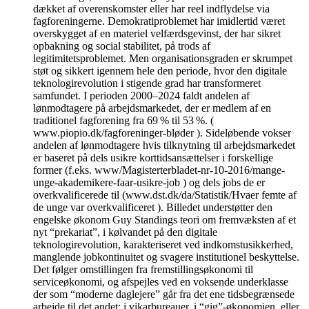
dækket af overenskomster eller har reel indflydelse via
fagforeningerne. Demokratiproblemet har imidlertid været
overskygget af en materiel velfærdsgevinst, der har sikret
opbakning og social stabilitet, på trods af
legitimitetsproblemet. Men organisationsgraden er skrumpet
støt og sikkert igennem hele den periode, hvor den digitale
teknologirevolution i stigende grad har transformeret
samfundet. I perioden 2000–2024 faldt andelen af
lønmodtagere på arbejdsmarkedet, der er medlem af en
traditionel fagforening fra 69 % til 53 %. (
www.piopio.dk/fagforeninger-bløder ). Sideløbende vokser
andelen af lønmodtagere hvis tilknytning til arbejdsmarkedet
er baseret på dels usikre korttidsansættelser i forskellige
former (f.eks. www/Magisterterbladet-nr-10-2016/mange-
unge-akademikere-faar-usikre-job ) og dels jobs de er
overkvalificerede til (www.dst.dk/da/Statistik/Hvaer femte af
de unge var overkvalificeret ). Billedet understøtter den
engelske økonom Guy Standings teori om fremvæksten af et
nyt “prekariat”, i kølvandet på den digitale
teknologirevolution, karakteriseret ved indkomstusikkerhed,
manglende jobkontinuitet og svagere institutionel beskyttelse.
Det følger omstillingen fra fremstillingsøkonomi til
serviceøkonomi, og afspejles ved en voksende underklasse
der som “moderne daglejere” går fra det ene tidsbegrænsede
arbejde til det andet; i vikarbureauer, i “gig”-økonomien, eller