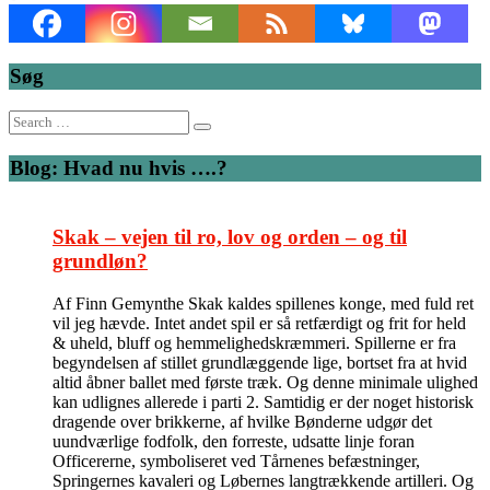
Søg
Search
for:
Blog: Hvad nu hvis ….?
Skak – vejen til ro, lov og orden – og til
grundløn?
Af Finn Gemynthe Skak kaldes spillenes konge, med fuld ret
vil jeg hævde. Intet andet spil er så retfærdigt og frit for held
& uheld, bluff og hemmelighedskræmmeri. Spillerne er fra
begyndelsen af stillet grundlæggende lige, bortset fra at hvid
altid åbner ballet med første træk. Og denne minimale ulighed
kan udlignes allerede i parti 2. Samtidig er der noget historisk
dragende over brikkerne, af hvilke Bønderne udgør det
uundværlige fodfolk, den forreste, udsatte linje foran
Officererne, symboliseret ved Tårnenes befæstninger,
Springernes kavaleri og Løbernes langtrækkende artilleri. Og