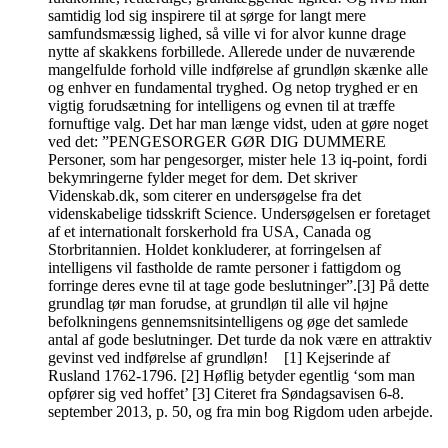
samtidig lod sig inspirere til at sørge for langt mere
samfundsmæssig lighed, så ville vi for alvor kunne drage
nytte af skakkens forbillede. Allerede under de nuværende
mangelfulde forhold ville indførelse af grundløn skænke alle
og enhver en fundamental tryghed. Og netop tryghed er en
vigtig forudsætning for intelligens og evnen til at træffe
fornuftige valg. Det har man længe vidst, uden at gøre noget
ved det: ”PENGESORGER GØR DIG DUMMERE
Personer, som har pengesorger, mister hele 13 iq-point, fordi
bekymringerne fylder meget for dem. Det skriver
Videnskab.dk, som citerer en undersøgelse fra det
videnskabelige tidsskrift Science. Undersøgelsen er foretaget
af et internationalt forskerhold fra USA, Canada og
Storbritannien. Holdet konkluderer, at forringelsen af
intelligens vil fastholde de ramte personer i fattigdom og
forringe deres evne til at tage gode beslutninger”.[3] På dette
grundlag tør man forudse, at grundløn til alle vil højne
befolkningens gennemsnitsintelligens og øge det samlede
antal af gode beslutninger. Det turde da nok være en attraktiv
gevinst ved indførelse af grundløn! [1] Kejserinde af
Rusland 1762-1796. [2] Høflig betyder egentlig ‘som man
opfører sig ved hoffet’ [3] Citeret fra Søndagsavisen 6-8.
september 2013, p. 50, og fra min bog Rigdom uden arbejde.