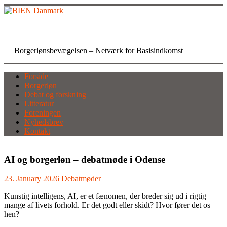
Skip
to
content
BIEN Danmark
Borgerlønsbevægelsen – Netværk for Basisindkomst
Forside
Borgerløn
Debat og forskning
Litteratur
Foreningen
Nyhedsbrev
Kontakt
AI og borgerløn – debatmøde i Odense
23. January 2026
Debatmøder
Kunstig intelligens, AI, er et fænomen, der breder sig ud i rigtig
mange af livets forhold. Er det godt eller skidt? Hvor fører det os
hen?