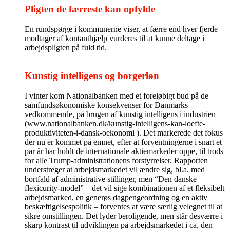
Pligten de færreste kan opfylde
En rundspørge i kommunerne viser, at færre end hver fjerde
modtager af kontanthjælp vurderes til at kunne deltage i
arbejdspligten på fuld tid.
Kunstig intelligens og borgerløn
I vinter kom Nationalbanken med et foreløbigt bud på de
samfundsøkonomiske konsekvenser for Danmarks
vedkommende, på brugen af kunstig intelligens i industrien
(www.nationalbanken.dk/kunstig-intelligens-kan-loefte-
produktiviteten-i-dansk-oekonomi ). Det markerede det fokus
der nu er kommet på emnet, efter at forventningerne i snart et
par år har holdt de internationale aktiemarkeder oppe, til trods
for alle Trump-administrationens forstyrrelser. Rapporten
understreger at arbejdsmarkedet vil ændre sig, bl.a. med
bortfald af administrative stillinger, men “Den danske
flexicurity-model” – det vil sige kombinationen af et fleksibelt
arbejdsmarked, en generøs dagpengeordning og en aktiv
beskæftigelsespolitik – forventes at være særlig velegnet til at
sikre omstillingen. Det lyder beroligende, men står desværre i
skarp kontrast til udviklingen på arbejdsmarkedet i ca. den