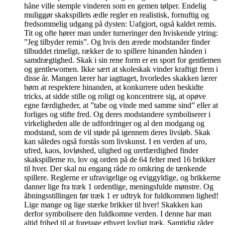
håne ville stemple vinderen som en gemen tølper. Endelig
muliggør skakspillets ædle regler en realistisk, fornuftig og
fredsommelig udgang på dysten: Uafgjort, også kaldet remis.
Tit og ofte hører man under turneringer den hviskende ytring:
”Jeg tilbyder remis”. Og hvis den ærede modstander finder
tilbuddet rimeligt, rækker de to spillere hinanden hånden i
samdrægtighed. Skak i sin rene form er en sport for gentlemen
og gentlewomen. Ikke sært at skoleskak vinder kraftigt frem i
disse år. Mangen lærer har iagttaget, hvorledes skakken lærer
børn at respektere hinanden, at konkurrere uden beskidte
tricks, at sidde stille og roligt og koncentrere sig, at opøve
egne færdigheder, at ”tabe og vinde med samme sind” eller at
forliges og stifte fred. Og deres modstandere symboliserer i
virkeligheden alle de udfordringer og al den modgang og
modstand, som de vil støde på igennem deres livsløb. Skak
kan således også forstås som livskunst. I en verden af uro,
ufred, kaos, lovløshed, ulighed og uretfærdighed finder
skakspillerne ro, lov og orden på de 64 felter med 16 brikker
til hver. Der skal nu engang råde ro omkring de tænkende
spillere. Reglerne er ufravigelige og eviggyldige, og brikkerne
danner lige fra træk 1 ordentlige, meningsfulde mønstre. Og
åbningsstillingen før træk 1 er udtryk for fuldkommen lighed!
Lige mange og lige stærke brikker til hver! Skakken kan
derfor symbolisere den fuldkomne verden. I denne har man
altid frihed til at foretage ethvert lovligt træk. Samtidig råder