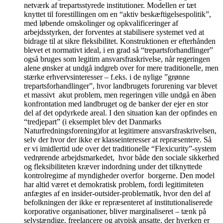
netværk af trepartsstyrede institutioner. Modellen er tæt
knyttet til forestillingen om en “aktiv beskæftigelsespolitik”,
med løbende omskolinger og opkvalificeringer af
arbejdsstyrken, der forventes at stabilisere systemet ved at
bidrage til at sikre fleksibilitet. Konstruktionen er efterhånden
blevet et normativt ideal, i en grad så “trepartsforhandlinger”
også bruges som legitim ansvarsfraskrivelse, når regeringen
alene ønsker at undgå indgreb over for mere traditionelle, men
stærke erhvervsinteresser – f.eks. i de nylige ”grønne
trepartsforhandlinger”, hvor landbrugets forurening var blevet
et massivt akut problem, men regeringen ville undgå en åben
konfrontation med landbruget og de banker der ejer en stor
del af det opdyrkede areal. I den situation kan der opfindes en
“tredjepart” (i eksemplet blev det Danmarks
Naturfredningsforening)for at legitimere ansvarsfraskrivelsen,
selv der hvor der ikke er klasseinteresser at repræsentere. Så
er vi imidlertid ude over det traditionelle “Flexicurity”-system
vedrørende arbejdsmarkedet, hvor både den sociale sikkerhed
og fleksibiliteten kræver indordning under det tilknyttede
kontrolregime af myndigheder overfor borgerne. Den model
har altid været et demokratisk problem, fordi legitimiteten
anfægtes af en insider-outsider-problematik, hvor den del af
befolkningen der ikke er repræsenteret af institutionaliserede
korporative organisationer, bliver marginaliseret – tænk på
selvstændige, freelancere og atypisk ansatte, der hverken er