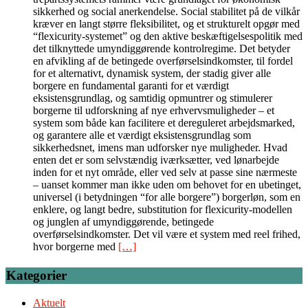
sikkerhed og social anerkendelse. Social stabilitet på de vilkår
kræver en langt større fleksibilitet, og et strukturelt opgør med
“flexicurity-systemet” og den aktive beskæftigelsespolitik med
det tilknyttede umyndiggørende kontrolregime. Det betyder
en afvikling af de betingede overførselsindkomster, til fordel
for et alternativt, dynamisk system, der stadig giver alle
borgere en fundamental garanti for et værdigt
eksistensgrundlag, og samtidig opmuntrer og stimulerer
borgerne til udforskning af nye erhvervsmuligheder – et
system som både kan facilitere et dereguleret arbejdsmarked,
og garantere alle et værdigt eksistensgrundlag som
sikkerhedsnet, imens man udforsker nye muligheder. Hvad
enten det er som selvstændig iværksætter, ved lønarbejde
inden for et nyt område, eller ved selv at passe sine nærmeste
– uanset kommer man ikke uden om behovet for en ubetinget,
universel (i betydningen “for alle borgere”) borgerløn, som en
enklere, og langt bedre, substitution for flexicurity-modellen
og junglen af umyndiggørende, betingede
overførselsindkomster. Det vil være et system med reel frihed,
hvor borgerne med
[…]
Kategorier
Aktuelt