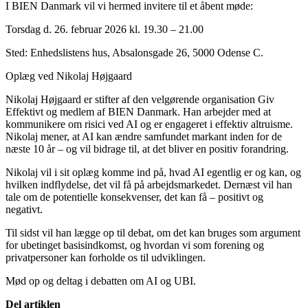
I BIEN Danmark vil vi hermed invitere til et åbent møde:
Torsdag d. 26. februar 2026 kl. 19.30 – 21.00
Sted: Enhedslistens hus, Absalonsgade 26, 5000 Odense C.
Oplæg ved Nikolaj Højgaard
Nikolaj Højgaard er stifter af den velgørende organisation Giv
Effektivt og medlem af BIEN Danmark. Han arbejder med at
kommunikere om risici ved AI og er engageret i effektiv altruisme.
Nikolaj mener, at AI kan ændre samfundet markant inden for de
næste 10 år – og vil bidrage til, at det bliver en positiv forandring.
Nikolaj vil i sit oplæg komme ind på, hvad AI egentlig er og kan, og
hvilken indflydelse, det vil få på arbejdsmarkedet. Dernæst vil han
tale om de potentielle konsekvenser, det kan få – positivt og
negativt.
Til sidst vil han lægge op til debat, om det kan bruges som argument
for ubetinget basisindkomst, og hvordan vi som forening og
privatpersoner kan forholde os til udviklingen.
Mød op og deltag i debatten om AI og UBI.
Del artiklen