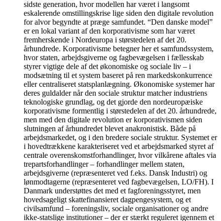
sidste generation, hvor modellen har været i langsomt
eskalerende omstillingskrise lige siden den digitale revolution
for alvor begyndte at præge samfundet. “Den danske model”
er en lokal variant af den korporativisme som har været
fremherskende i Nordeuropa i størstedelen af det 20.
århundrede. Korporativisme betegner her et samfundssystem,
hvor staten, arbejdsgiverne og fagbevægelsen i fællesskab
styrer vigtige dele af det økonomiske og sociale liv – i
modsætning til et system baseret på ren markedskonkurrence
eller centraliseret statsplanlægning. Økonomiske systemer har
deres guldalder når den sociale struktur matcher industriens
teknologiske grundlag, og det gjorde den nordeuropæiske
korporativisme formentlig i størstedelen af det 20. århundrede,
men med den digitale revolution er korporativismen siden
slutningen af århundredet blevet anakronistisk. Både på
arbejdsmarkedet, og i den bredere sociale struktur. Systemet er
i hovedtrækkene karakteriseret ved et arbejdsmarked styret af
centrale overenskomstforhandlinger, hvor vilkårene aftales via
trepartsforhandlinger – forhandlinger mellem staten,
arbejdsgiverne (repræsenteret ved f.eks. Dansk Industri) og
lønmodtagerne (repræsenteret ved fagbevægelsen, LO/FH). I
Danmark understøttes det med et fagforeningsstyret, men
hovedsageligt skattefinansieret dagpengesystem, og et
civilsamfund – foreningsliv, sociale organisationer og andre
ikke-statslige institutioner – der er stærkt reguleret igennem et