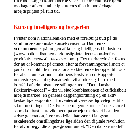
En rundspørge i kommunerne viser, at færre end hver fjerde
modtager af kontanthjælp vurderes til at kunne deltage i
arbejdspligten på fuld tid.
Kunstig intelligens og borgerløn
I vinter kom Nationalbanken med et foreløbigt bud på de
samfundsøkonomiske konsekvenser for Danmarks
vedkommende, på brugen af kunstig intelligens i industrien
(www.nationalbanken.dk/kunstig-intelligens-kan-loefte-
produktiviteten-i-dansk-oekonomi ). Det markerede det fokus
der nu er kommet på emnet, efter at forventningerne i snart et
par år har holdt de internationale aktiemarkeder oppe, til trods
for alle Trump-administrationens forstyrrelser. Rapporten
understreger at arbejdsmarkedet vil ændre sig, bl.a. med
bortfald af administrative stillinger, men “Den danske
flexicurity-model” – det vil sige kombinationen af et fleksibelt
arbejdsmarked, en generøs dagpengeordning og en aktiv
beskæftigelsespolitik – forventes at være særlig velegnet til at
sikre omstillingen. Det lyder beroligende, men står desværre i
skarp kontrast til udviklingen på arbejdsmarkedet i ca. den
sidste generation, hvor modellen har været i langsomt
eskalerende omstillingskrise lige siden den digitale revolution
for alvor begyndte at præge samfundet. “Den danske model”