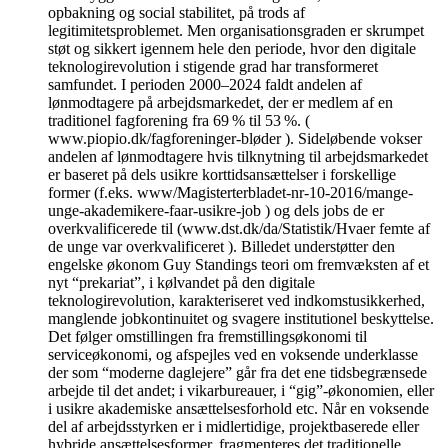
opbakning og social stabilitet, på trods af
legitimitetsproblemet. Men organisationsgraden er skrumpet
støt og sikkert igennem hele den periode, hvor den digitale
teknologirevolution i stigende grad har transformeret
samfundet. I perioden 2000–2024 faldt andelen af
lønmodtagere på arbejdsmarkedet, der er medlem af en
traditionel fagforening fra 69 % til 53 %. (
www.piopio.dk/fagforeninger-bløder ). Sideløbende vokser
andelen af lønmodtagere hvis tilknytning til arbejdsmarkedet
er baseret på dels usikre korttidsansættelser i forskellige
former (f.eks. www/Magisterterbladet-nr-10-2016/mange-
unge-akademikere-faar-usikre-job ) og dels jobs de er
overkvalificerede til (www.dst.dk/da/Statistik/Hvaer femte af
de unge var overkvalificeret ). Billedet understøtter den
engelske økonom Guy Standings teori om fremvæksten af et
nyt “prekariat”, i kølvandet på den digitale
teknologirevolution, karakteriseret ved indkomstusikkerhed,
manglende jobkontinuitet og svagere institutionel beskyttelse.
Det følger omstillingen fra fremstillingsøkonomi til
serviceøkonomi, og afspejles ved en voksende underklasse
der som “moderne daglejere” går fra det ene tidsbegrænsede
arbejde til det andet; i vikarbureauer, i “gig”-økonomien, eller
i usikre akademiske ansættelsesforhold etc. Når en voksende
del af arbejdsstyrken er i midlertidige, projektbaserede eller
hybride ansættelsesformer, fragmenteres det traditionelle