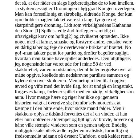
det så, at der råder en slags ligeberettigelse de to køn imellem.
Ja styrkemæssigt er Dronningen i høj grad Kongen overlegen.
Man kan forestille sig en skrøbelig, aldrende Konge, der kun
opretholder magten takket være sin langt fyrigere og
skarpsindigere dronning. Lidt som virkelighedens Katharina
den Store.[1] Spillets ædle ånd forfægter samtidig et
ufravigeligt krav om høflig[2] og civiliseret optræden. Ikke
noget med at larme, smaske og forstyrre andre, endsige være
en dårlig taber og feje de overlevende brikker af brættet. No
go! -man takker pænt for partiet og drøfter bagefter sagligt,
hvordan man kunne have spillet anderledes. Den uhøfligste,
jeg nogensinde har været ude for i mine 58 år ved
skakbrættet, var en modstander, der af lutter ærgrelse over at
måtte opgive, krøllede sin nedskrevne partiliste sammen og
kylede den over skulderen. Men netop retten til at opgive
ævred og vifte med det hvide flag, for at undgå en langstrakt,
forgæves kamp, forlener spillet med en nådig, virkelighedstro
aura. Hvor mange hære og riger har ikke op igennem
historien valgt at overgive sig fremfor selvmorderisk at
kæmpe til den bitre ende, hvor sidste mand falder. Men i
skakkens oplyste tidsånd forventes det af en vinder, at han
eller hun optræder afdæmpet og høfligt. At brovte, hovere og
håne ville stemple vinderen som en gemen tølper. Endelig
muliggør skakspillets ædle regler en realistisk, fornuftig og
fredsommelig udgang på dysten: Uafgjort, også kaldet remis.