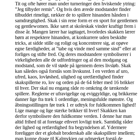
Tit og ofte hører man under turneringer den hviskende ytring:
”Jeg tilbyder remis”. Og hvis den ærede modstander finder
tilbuddet rimeligt, rækker de to spillere hinanden hånden i
samdrægtighed. Skak i sin rene form er en sport for gentlemen
og gentlewomen. Ikke sært at skoleskak vinder kraftigt frem i
disse år. Mangen lærer har iagttaget, hvorledes skakken lærer
børn at respektere hinanden, at konkurrere uden beskidte
tricks, at sidde stille og roligt og koncentrere sig, at opøve
egne færdigheder, at ”tabe og vinde med samme sind” eller at
forliges og stifte fred. Og deres modstandere symboliserer i
virkeligheden alle de udfordringer og al den modgang og
modstand, som de vil støde på igennem deres livsløb. Skak
kan således også forstås som livskunst. I en verden af uro,
ufred, kaos, lovløshed, ulighed og uretfærdighed finder
skakspillerne ro, lov og orden på de 64 felter med 16 brikker
til hver. Der skal nu engang råde ro omkring de tænkende
spillere. Reglerne er ufravigelige og eviggyldige, og brikkerne
danner lige fra træk 1 ordentlige, meningsfulde mønstre. Og
åbningsstillingen før træk 1 er udtryk for fuldkommen lighed!
Lige mange og lige stærke brikker til hver! Skakken kan
derfor symbolisere den fuldkomne verden. I denne har man
altid frihed til at foretage ethvert lovligt træk. Samtidig råder
der lighed og retfærdighed fra begyndelsen af. Ydermere
foreligger der et globalt broderskab alle skakspillere imellem;
man kunne drage til Kalmykien og udmærket forstå de