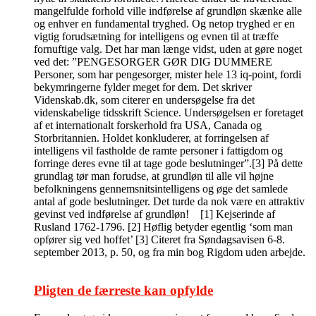
mangelfulde forhold ville indførelse af grundløn skænke alle
og enhver en fundamental tryghed. Og netop tryghed er en
vigtig forudsætning for intelligens og evnen til at træffe
fornuftige valg. Det har man længe vidst, uden at gøre noget
ved det: ”PENGESORGER GØR DIG DUMMERE
Personer, som har pengesorger, mister hele 13 iq-point, fordi
bekymringerne fylder meget for dem. Det skriver
Videnskab.dk, som citerer en undersøgelse fra det
videnskabelige tidsskrift Science. Undersøgelsen er foretaget
af et internationalt forskerhold fra USA, Canada og
Storbritannien. Holdet konkluderer, at forringelsen af
intelligens vil fastholde de ramte personer i fattigdom og
forringe deres evne til at tage gode beslutninger”.[3] På dette
grundlag tør man forudse, at grundløn til alle vil højne
befolkningens gennemsnitsintelligens og øge det samlede
antal af gode beslutninger. Det turde da nok være en attraktiv
gevinst ved indførelse af grundløn! [1] Kejserinde af
Rusland 1762-1796. [2] Høflig betyder egentlig ‘som man
opfører sig ved hoffet’ [3] Citeret fra Søndagsavisen 6-8.
september 2013, p. 50, og fra min bog Rigdom uden arbejde.
Pligten de færreste kan opfylde