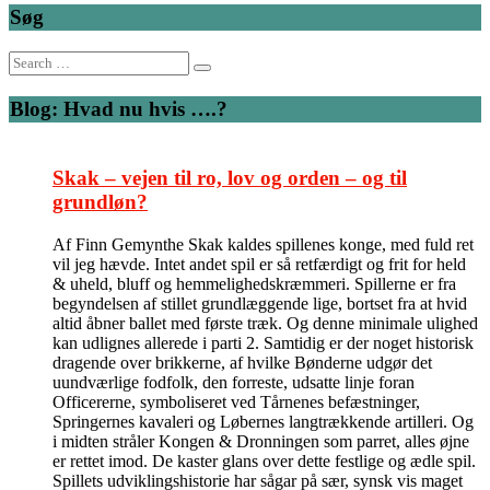
Søg
Search
for:
Blog: Hvad nu hvis ….?
Skak – vejen til ro, lov og orden – og til
grundløn?
Af Finn Gemynthe Skak kaldes spillenes konge, med fuld ret
vil jeg hævde. Intet andet spil er så retfærdigt og frit for held
& uheld, bluff og hemmelighedskræmmeri. Spillerne er fra
begyndelsen af stillet grundlæggende lige, bortset fra at hvid
altid åbner ballet med første træk. Og denne minimale ulighed
kan udlignes allerede i parti 2. Samtidig er der noget historisk
dragende over brikkerne, af hvilke Bønderne udgør det
uundværlige fodfolk, den forreste, udsatte linje foran
Officererne, symboliseret ved Tårnenes befæstninger,
Springernes kavaleri og Løbernes langtrækkende artilleri. Og
i midten stråler Kongen & Dronningen som parret, alles øjne
er rettet imod. De kaster glans over dette festlige og ædle spil.
Spillets udviklingshistorie har sågar på sær, synsk vis maget