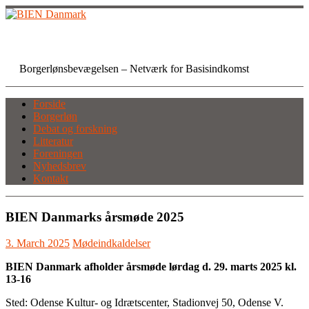
Skip
to
content
BIEN Danmark
Borgerlønsbevægelsen – Netværk for Basisindkomst
Forside
Borgerløn
Debat og forskning
Litteratur
Foreningen
Nyhedsbrev
Kontakt
BIEN Danmarks årsmøde 2025
3. March 2025
Mødeindkaldelser
BIEN Danmark afholder årsmøde lørdag d. 29. marts 2025 kl.
13-16
Sted: Odense Kultur- og Idrætscenter, Stadionvej 50, Odense V.