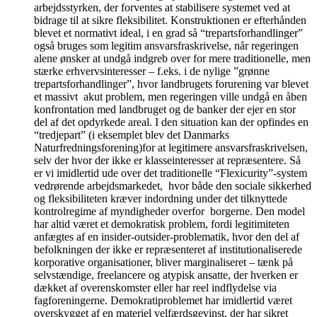
arbejdsstyrken, der forventes at stabilisere systemet ved at
bidrage til at sikre fleksibilitet. Konstruktionen er efterhånden
blevet et normativt ideal, i en grad så “trepartsforhandlinger”
også bruges som legitim ansvarsfraskrivelse, når regeringen
alene ønsker at undgå indgreb over for mere traditionelle, men
stærke erhvervsinteresser – f.eks. i de nylige ”grønne
trepartsforhandlinger”, hvor landbrugets forurening var blevet
et massivt akut problem, men regeringen ville undgå en åben
konfrontation med landbruget og de banker der ejer en stor
del af det opdyrkede areal. I den situation kan der opfindes en
“tredjepart” (i eksemplet blev det Danmarks
Naturfredningsforening)for at legitimere ansvarsfraskrivelsen,
selv der hvor der ikke er klasseinteresser at repræsentere. Så
er vi imidlertid ude over det traditionelle “Flexicurity”-system
vedrørende arbejdsmarkedet, hvor både den sociale sikkerhed
og fleksibiliteten kræver indordning under det tilknyttede
kontrolregime af myndigheder overfor borgerne. Den model
har altid været et demokratisk problem, fordi legitimiteten
anfægtes af en insider-outsider-problematik, hvor den del af
befolkningen der ikke er repræsenteret af institutionaliserede
korporative organisationer, bliver marginaliseret – tænk på
selvstændige, freelancere og atypisk ansatte, der hverken er
dækket af overenskomster eller har reel indflydelse via
fagforeningerne. Demokratiproblemet har imidlertid været
overskygget af en materiel velfærdsgevinst, der har sikret