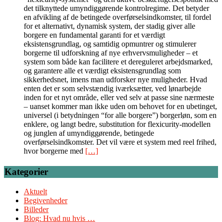
det tilknyttede umyndiggørende kontrolregime. Det betyder
en afvikling af de betingede overførselsindkomster, til fordel
for et alternativt, dynamisk system, der stadig giver alle
borgere en fundamental garanti for et værdigt
eksistensgrundlag, og samtidig opmuntrer og stimulerer
borgerne til udforskning af nye erhvervsmuligheder – et
system som både kan facilitere et dereguleret arbejdsmarked,
og garantere alle et værdigt eksistensgrundlag som
sikkerhedsnet, imens man udforsker nye muligheder. Hvad
enten det er som selvstændig iværksætter, ved lønarbejde
inden for et nyt område, eller ved selv at passe sine nærmeste
– uanset kommer man ikke uden om behovet for en ubetinget,
universel (i betydningen “for alle borgere”) borgerløn, som en
enklere, og langt bedre, substitution for flexicurity-modellen
og junglen af umyndiggørende, betingede
overførselsindkomster. Det vil være et system med reel frihed,
hvor borgerne med
[…]
Kategorier
Aktuelt
Begivenheder
Billeder
Blog: Hvad nu hvis …