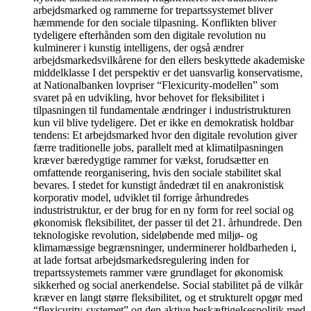
arbejdsmarked og rammerne for trepartssystemet bliver
hæmmende for den sociale tilpasning. Konflikten bliver
tydeligere efterhånden som den digitale revolution nu
kulminerer i kunstig intelligens, der også ændrer
arbejdsmarkedsvilkårene for den ellers beskyttede akademiske
middelklasse I det perspektiv er det uansvarlig konservatisme,
at Nationalbanken lovpriser “Flexicurity-modellen” som
svaret på en udvikling, hvor behovet for fleksibilitet i
tilpasningen til fundamentale ændringer i industristrukturen
kun vil blive tydeligere. Det er ikke en demokratisk holdbar
tendens: Et arbejdsmarked hvor den digitale revolution giver
færre traditionelle jobs, parallelt med at klimatilpasningen
kræver bæredygtige rammer for vækst, forudsætter en
omfattende reorganisering, hvis den sociale stabilitet skal
bevares. I stedet for kunstigt åndedræt til en anakronistisk
korporativ model, udviklet til forrige århundredes
industristruktur, er der brug for en ny form for reel social og
økonomisk fleksibilitet, der passer til det 21. århundrede. Den
teknologiske revolution, sideløbende med miljø- og
klimamæssige begrænsninger, underminerer holdbarheden i,
at lade fortsat arbejdsmarkedsregulering inden for
trepartssystemets rammer være grundlaget for økonomisk
sikkerhed og social anerkendelse. Social stabilitet på de vilkår
kræver en langt større fleksibilitet, og et strukturelt opgør med
“flexicurity-systemet” og den aktive beskæftigelsespolitik med