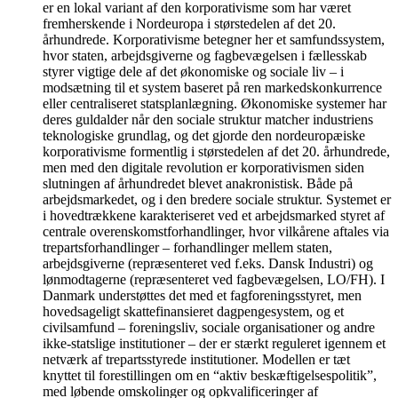
er en lokal variant af den korporativisme som har været
fremherskende i Nordeuropa i størstedelen af det 20.
århundrede. Korporativisme betegner her et samfundssystem,
hvor staten, arbejdsgiverne og fagbevægelsen i fællesskab
styrer vigtige dele af det økonomiske og sociale liv – i
modsætning til et system baseret på ren markedskonkurrence
eller centraliseret statsplanlægning. Økonomiske systemer har
deres guldalder når den sociale struktur matcher industriens
teknologiske grundlag, og det gjorde den nordeuropæiske
korporativisme formentlig i størstedelen af det 20. århundrede,
men med den digitale revolution er korporativismen siden
slutningen af århundredet blevet anakronistisk. Både på
arbejdsmarkedet, og i den bredere sociale struktur. Systemet er
i hovedtrækkene karakteriseret ved et arbejdsmarked styret af
centrale overenskomstforhandlinger, hvor vilkårene aftales via
trepartsforhandlinger – forhandlinger mellem staten,
arbejdsgiverne (repræsenteret ved f.eks. Dansk Industri) og
lønmodtagerne (repræsenteret ved fagbevægelsen, LO/FH). I
Danmark understøttes det med et fagforeningsstyret, men
hovedsageligt skattefinansieret dagpengesystem, og et
civilsamfund – foreningsliv, sociale organisationer og andre
ikke-statslige institutioner – der er stærkt reguleret igennem et
netværk af trepartsstyrede institutioner. Modellen er tæt
knyttet til forestillingen om en “aktiv beskæftigelsespolitik”,
med løbende omskolinger og opkvalificeringer af