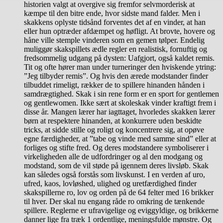
historien valgt at overgive sig fremfor selvmorderisk at
kæmpe til den bitre ende, hvor sidste mand falder. Men i
skakkens oplyste tidsånd forventes det af en vinder, at han
eller hun optræder afdæmpet og høfligt. At brovte, hovere og
håne ville stemple vinderen som en gemen tølper. Endelig
muliggør skakspillets ædle regler en realistisk, fornuftig og
fredsommelig udgang på dysten: Uafgjort, også kaldet remis.
Tit og ofte hører man under turneringer den hviskende ytring:
”Jeg tilbyder remis”. Og hvis den ærede modstander finder
tilbuddet rimeligt, rækker de to spillere hinanden hånden i
samdrægtighed. Skak i sin rene form er en sport for gentlemen
og gentlewomen. Ikke sært at skoleskak vinder kraftigt frem i
disse år. Mangen lærer har iagttaget, hvorledes skakken lærer
børn at respektere hinanden, at konkurrere uden beskidte
tricks, at sidde stille og roligt og koncentrere sig, at opøve
egne færdigheder, at ”tabe og vinde med samme sind” eller at
forliges og stifte fred. Og deres modstandere symboliserer i
virkeligheden alle de udfordringer og al den modgang og
modstand, som de vil støde på igennem deres livsløb. Skak
kan således også forstås som livskunst. I en verden af uro,
ufred, kaos, lovløshed, ulighed og uretfærdighed finder
skakspillerne ro, lov og orden på de 64 felter med 16 brikker
til hver. Der skal nu engang råde ro omkring de tænkende
spillere. Reglerne er ufravigelige og eviggyldige, og brikkerne
danner lige fra træk 1 ordentlige, meningsfulde mønstre. Og