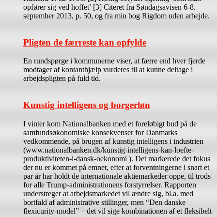
opfører sig ved hoffet’ [3] Citeret fra Søndagsavisen 6-8.
september 2013, p. 50, og fra min bog Rigdom uden arbejde.
Pligten de færreste kan opfylde
En rundspørge i kommunerne viser, at færre end hver fjerde
modtager af kontanthjælp vurderes til at kunne deltage i
arbejdspligten på fuld tid.
Kunstig intelligens og borgerløn
I vinter kom Nationalbanken med et foreløbigt bud på de
samfundsøkonomiske konsekvenser for Danmarks
vedkommende, på brugen af kunstig intelligens i industrien
(www.nationalbanken.dk/kunstig-intelligens-kan-loefte-
produktiviteten-i-dansk-oekonomi ). Det markerede det fokus
der nu er kommet på emnet, efter at forventningerne i snart et
par år har holdt de internationale aktiemarkeder oppe, til trods
for alle Trump-administrationens forstyrrelser. Rapporten
understreger at arbejdsmarkedet vil ændre sig, bl.a. med
bortfald af administrative stillinger, men “Den danske
flexicurity-model” – det vil sige kombinationen af et fleksibelt