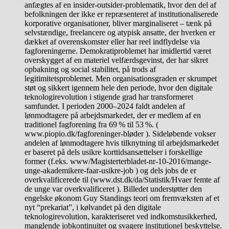
anfægtes af en insider-outsider-problematik, hvor den del af
befolkningen der ikke er repræsenteret af institutionaliserede
korporative organisationer, bliver marginaliseret – tænk på
selvstændige, freelancere og atypisk ansatte, der hverken er
dækket af overenskomster eller har reel indflydelse via
fagforeningerne. Demokratiproblemet har imidlertid været
overskygget af en materiel velfærdsgevinst, der har sikret
opbakning og social stabilitet, på trods af
legitimitetsproblemet. Men organisationsgraden er skrumpet
støt og sikkert igennem hele den periode, hvor den digitale
teknologirevolution i stigende grad har transformeret
samfundet. I perioden 2000–2024 faldt andelen af
lønmodtagere på arbejdsmarkedet, der er medlem af en
traditionel fagforening fra 69 % til 53 %. (
www.piopio.dk/fagforeninger-bløder ). Sideløbende vokser
andelen af lønmodtagere hvis tilknytning til arbejdsmarkedet
er baseret på dels usikre korttidsansættelser i forskellige
former (f.eks. www/Magisterterbladet-nr-10-2016/mange-
unge-akademikere-faar-usikre-job ) og dels jobs de er
overkvalificerede til (www.dst.dk/da/Statistik/Hvaer femte af
de unge var overkvalificeret ). Billedet understøtter den
engelske økonom Guy Standings teori om fremvæksten af et
nyt “prekariat”, i kølvandet på den digitale
teknologirevolution, karakteriseret ved indkomstusikkerhed,
manglende jobkontinuitet og svagere institutionel beskyttelse.