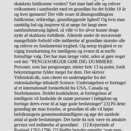
skakkens fuldkomne verden? Sæt man bød alle og enhver
velkommen i samfundet med en grundløn fra det fyldte 18 år
og livet igennem? Det ville svare til åbningsstillingens
fuldkomne, retfærdige, grundlæggende lighed! Og hvis man
samtidig lod sig inspirere til at sørge for langt mere
samfundsmæssig lighed, så ville vi for alvor kunne drage
nytte af skakkens forbillede. Allerede under de nuværende
mangelfulde forhold ville indførelse af grundløn skænke alle
og enhver en fundamental tryghed. Og netop tryghed er en
vigtig forudsætning for intelligens og evnen til at træffe
fornuftige valg. Det har man længe vidst, uden at gøre noget
ved det: ”PENGESORGER GØR DIG DUMMERE
Personer, som har pengesorger, mister hele 13 iq-point, fordi
bekymringerne fylder meget for dem. Det skriver
Videnskab.dk, som citerer en undersøgelse fra det
videnskabelige tidsskrift Science. Undersøgelsen er foretaget
af et internationalt forskerhold fra USA, Canada og
Storbritannien. Holdet konkluderer, at forringelsen af
intelligens vil fastholde de ramte personer i fattigdom og
forringe deres evne til at tage gode beslutninger”.[3] På dette
grundlag tør man forudse, at grundløn til alle vil højne
befolkningens gennemsnitsintelligens og øge det samlede
antal af gode beslutninger. Det turde da nok være en attraktiv
gevinst ved indførelse af grundløn! [1] Kejserinde af
Rusland 1762-1796. [2] Høflig betyder egentlig ‘som man