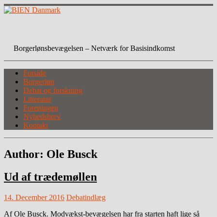
Skip
to
content
BIEN Danmark
Borgerlønsbevægelsen – Netværk for Basisindkomst
Forside
Borgerløn
Debat og forskning
Litteratur
Foreningen
Nyhedsbrev
Kontakt
Author:
Ole Busck
Ud af trædemøllen
14. December 2016
Debatindlæg
Af Ole Busck. Modvækst-bevægelsen har fra starten haft lige så