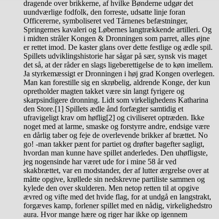
dragende over brikkerne, af hvilke Bønderne udgør det
uundværlige fodfolk, den forreste, udsatte linje foran
Officererne, symboliseret ved Tårnenes befæstninger,
Springernes kavaleri og Løbernes langtrækkende artilleri. Og
i midten stråler Kongen & Dronningen som parret, alles øjne
er rettet imod. De kaster glans over dette festlige og ædle spil.
Spillets udviklingshistorie har sågar på sær, synsk vis maget
det så, at der råder en slags ligeberettigelse de to køn imellem.
Ja styrkemæssigt er Dronningen i høj grad Kongen overlegen.
Man kan forestille sig en skrøbelig, aldrende Konge, der kun
opretholder magten takket være sin langt fyrigere og
skarpsindigere dronning. Lidt som virkelighedens Katharina
den Store.[1] Spillets ædle ånd forfægter samtidig et
ufravigeligt krav om høflig[2] og civiliseret optræden. Ikke
noget med at larme, smaske og forstyrre andre, endsige være
en dårlig taber og feje de overlevende brikker af brættet. No
go! -man takker pænt for partiet og drøfter bagefter sagligt,
hvordan man kunne have spillet anderledes. Den uhøfligste,
jeg nogensinde har været ude for i mine 58 år ved
skakbrættet, var en modstander, der af lutter ærgrelse over at
måtte opgive, krøllede sin nedskrevne partiliste sammen og
kylede den over skulderen. Men netop retten til at opgive
ævred og vifte med det hvide flag, for at undgå en langstrakt,
forgæves kamp, forlener spillet med en nådig, virkelighedstro
aura. Hvor mange hære og riger har ikke op igennem