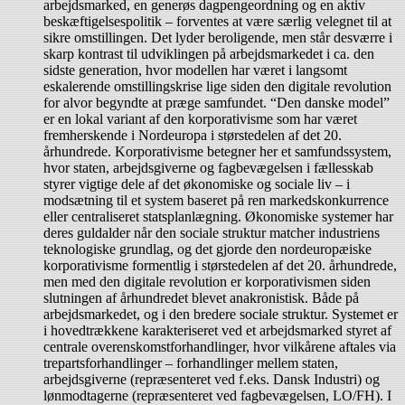
arbejdsmarked, en generøs dagpengeordning og en aktiv
beskæftigelsespolitik – forventes at være særlig velegnet til at
sikre omstillingen. Det lyder beroligende, men står desværre i
skarp kontrast til udviklingen på arbejdsmarkedet i ca. den
sidste generation, hvor modellen har været i langsomt
eskalerende omstillingskrise lige siden den digitale revolution
for alvor begyndte at præge samfundet. “Den danske model”
er en lokal variant af den korporativisme som har været
fremherskende i Nordeuropa i størstedelen af det 20.
århundrede. Korporativisme betegner her et samfundssystem,
hvor staten, arbejdsgiverne og fagbevægelsen i fællesskab
styrer vigtige dele af det økonomiske og sociale liv – i
modsætning til et system baseret på ren markedskonkurrence
eller centraliseret statsplanlægning. Økonomiske systemer har
deres guldalder når den sociale struktur matcher industriens
teknologiske grundlag, og det gjorde den nordeuropæiske
korporativisme formentlig i størstedelen af det 20. århundrede,
men med den digitale revolution er korporativismen siden
slutningen af århundredet blevet anakronistisk. Både på
arbejdsmarkedet, og i den bredere sociale struktur. Systemet er
i hovedtrækkene karakteriseret ved et arbejdsmarked styret af
centrale overenskomstforhandlinger, hvor vilkårene aftales via
trepartsforhandlinger – forhandlinger mellem staten,
arbejdsgiverne (repræsenteret ved f.eks. Dansk Industri) og
lønmodtagerne (repræsenteret ved fagbevægelsen, LO/FH). I