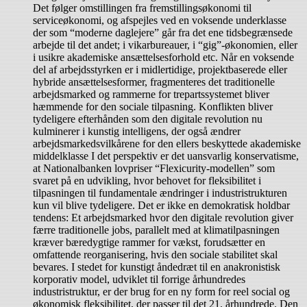
Det følger omstillingen fra fremstillingsøkonomi til
serviceøkonomi, og afspejles ved en voksende underklasse
der som “moderne daglejere” går fra det ene tidsbegrænsede
arbejde til det andet; i vikarbureauer, i “gig”-økonomien, eller
i usikre akademiske ansættelsesforhold etc. Når en voksende
del af arbejdsstyrken er i midlertidige, projektbaserede eller
hybride ansættelsesformer, fragmenteres det traditionelle
arbejdsmarked og rammerne for trepartssystemet bliver
hæmmende for den sociale tilpasning. Konflikten bliver
tydeligere efterhånden som den digitale revolution nu
kulminerer i kunstig intelligens, der også ændrer
arbejdsmarkedsvilkårene for den ellers beskyttede akademiske
middelklasse I det perspektiv er det uansvarlig konservatisme,
at Nationalbanken lovpriser “Flexicurity-modellen” som
svaret på en udvikling, hvor behovet for fleksibilitet i
tilpasningen til fundamentale ændringer i industristrukturen
kun vil blive tydeligere. Det er ikke en demokratisk holdbar
tendens: Et arbejdsmarked hvor den digitale revolution giver
færre traditionelle jobs, parallelt med at klimatilpasningen
kræver bæredygtige rammer for vækst, forudsætter en
omfattende reorganisering, hvis den sociale stabilitet skal
bevares. I stedet for kunstigt åndedræt til en anakronistisk
korporativ model, udviklet til forrige århundredes
industristruktur, er der brug for en ny form for reel social og
økonomisk fleksibilitet, der passer til det 21. århundrede. Den