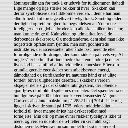
åbningsstillingen før træk 1 er udtryk for fuldkommen lighed!
Lige mange og lige stærke brikker til hver! Skakken kan
derfor symbolisere den fuldkomne verden. I denne har man
altid frihed til at foretage ethvert lovligt træk. Samtidig råder
der lighed og retfærdighed fra begyndelsen af. Ydermere
foreligger der et globalt broderskab alle skakspillere imellem;
man kunne drage til Kalmykien og udmærket forstå de
derboendes skaksprog. Og modstanderne, dem skal man ikke
nogetsteds opfatte som fjender, men som godhjertede
instruktører, der iscenesætter allehånde fascinerende eller
foruroligende udfordringer, der kan møde én på livets vej. At
nogle så er bedre til at finde bedre træk end andre; ja det er
livets lod i et samfund af individuelle mennesker. Eftersom
grundlæggende egenskaber som arbejdsevner, energi,
tålmodighed og færdigheder fra naturens hånd er så ulige
fordelt, bliver ulighederne derefter. I skakkens verden
afspejler dette sig i det såkaldte ratingsystem, der løbende
ajourføres i forhold til spillernes resultater. Det spænder fra en
bundgrænse på 500 til den norske verdensmester Magnus
Carlsens absolutte maksimum på 2882 i maj 2014. Lille mig
ligger i skrivende stund på 1795; yderst middelmådigt i
forhold til, hvor mange år jeg har dyrket spillet med
fornøjelse. Min ork og mine evner rækker tydeligvis ikke til
mere, og verden udenfor de 64 felter virker mildt sagt
distraherende. Men sæt nu samfundet lod sig inspirere af