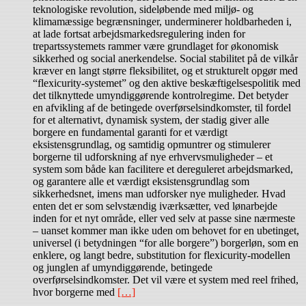
teknologiske revolution, sideløbende med miljø- og
klimamæssige begrænsninger, underminerer holdbarheden i,
at lade fortsat arbejdsmarkedsregulering inden for
trepartssystemets rammer være grundlaget for økonomisk
sikkerhed og social anerkendelse. Social stabilitet på de vilkår
kræver en langt større fleksibilitet, og et strukturelt opgør med
“flexicurity-systemet” og den aktive beskæftigelsespolitik med
det tilknyttede umyndiggørende kontrolregime. Det betyder
en afvikling af de betingede overførselsindkomster, til fordel
for et alternativt, dynamisk system, der stadig giver alle
borgere en fundamental garanti for et værdigt
eksistensgrundlag, og samtidig opmuntrer og stimulerer
borgerne til udforskning af nye erhvervsmuligheder – et
system som både kan facilitere et dereguleret arbejdsmarked,
og garantere alle et værdigt eksistensgrundlag som
sikkerhedsnet, imens man udforsker nye muligheder. Hvad
enten det er som selvstændig iværksætter, ved lønarbejde
inden for et nyt område, eller ved selv at passe sine nærmeste
– uanset kommer man ikke uden om behovet for en ubetinget,
universel (i betydningen “for alle borgere”) borgerløn, som en
enklere, og langt bedre, substitution for flexicurity-modellen
og junglen af umyndiggørende, betingede
overførselsindkomster. Det vil være et system med reel frihed,
hvor borgerne med
[…]