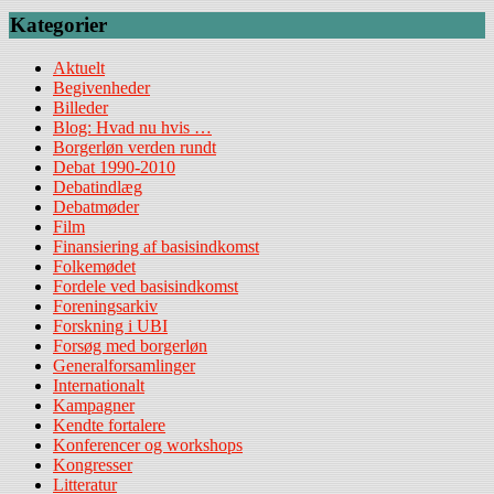
Kategorier
Aktuelt
Begivenheder
Billeder
Blog: Hvad nu hvis …
Borgerløn verden rundt
Debat 1990-2010
Debatindlæg
Debatmøder
Film
Finansiering af basisindkomst
Folkemødet
Fordele ved basisindkomst
Foreningsarkiv
Forskning i UBI
Forsøg med borgerløn
Generalforsamlinger
Internationalt
Kampagner
Kendte fortalere
Konferencer og workshops
Kongresser
Litteratur