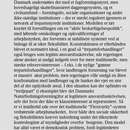
Danmark understøttes det med et fagforeningsstyret, men
hovedsageligt skattefinansieret dagpengesystem, og et
civilsamfund – foreningsliv, sociale organisationer og andre
ikke-statslige institutioner – der er stærkt reguleret igennem et
netværk af trepartsstyrede institutioner. Modellen er tæt
knyttet til forestillingen om en “aktiv beskæftigelsespolitik”,
med løbende omskolinger og opkvalificeringer af
arbejdsstyrken, der forventes at stabilisere systemet ved at
bidrage til at sikre fleksibilitet. Konstruktionen er efterhånden
blevet et normativt ideal, i en grad så “trepartsforhandlinger”
også bruges som legitim ansvarsfraskrivelse, når regeringen
alene ønsker at undgå indgreb over for mere traditionelle, men
stærke erhvervsinteresser – f.eks. i de nylige ”grønne
trepartsforhandlinger”, hvor landbrugets forurening var blevet
et massivt akut problem, men regeringen ville undgå en åben
konfrontation med landbruget og de banker der ejer en stor
del af det opdyrkede areal. I den situation kan der opfindes en
“tredjepart” (i eksemplet blev det Danmarks
Naturfredningsforening)for at legitimere ansvarsfraskrivelsen,
selv der hvor der ikke er klasseinteresser at repræsentere. Så
er vi imidlertid ude over det traditionelle “Flexicurity”-system
vedrørende arbejdsmarkedet, hvor både den sociale sikkerhed
og fleksibiliteten kræver indordning under det tilknyttede
kontrolregime af myndigheder overfor borgerne. Den model
har altid været et demokratisk problem, fordi legitimiteten