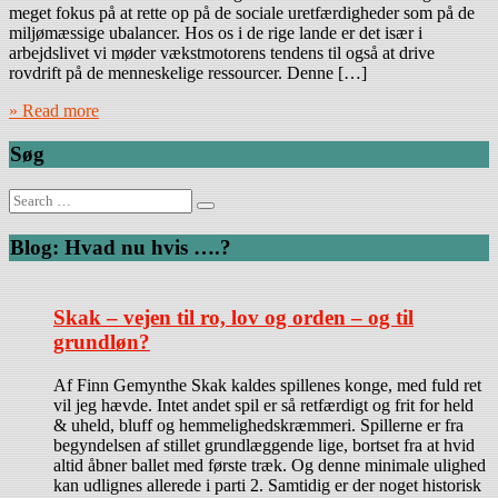
meget fokus på at rette op på de sociale uretfærdigheder som på de
miljømæssige ubalancer. Hos os i de rige lande er det især i
arbejdslivet vi møder vækstmotorens tendens til også at drive
rovdrift på de menneskelige ressourcer. Denne […]
» Read more
Søg
Search
for:
Blog: Hvad nu hvis ….?
Skak – vejen til ro, lov og orden – og til
grundløn?
Af Finn Gemynthe Skak kaldes spillenes konge, med fuld ret
vil jeg hævde. Intet andet spil er så retfærdigt og frit for held
& uheld, bluff og hemmelighedskræmmeri. Spillerne er fra
begyndelsen af stillet grundlæggende lige, bortset fra at hvid
altid åbner ballet med første træk. Og denne minimale ulighed
kan udlignes allerede i parti 2. Samtidig er der noget historisk