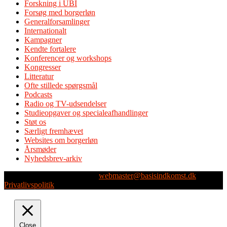
Forskning i UBI
Forsøg med borgerløn
Generalforsamlinger
Internationalt
Kampagner
Kendte fortalere
Konferencer og workshops
Kongresser
Litteratur
Ofte stillede spørgsmål
Podcasts
Radio og TV-udsendelser
Studieopgaver og specialeafhandlinger
Støt os
Særligt fremhævet
Websites om borgerløn
Årsmøder
Nyhedsbrev-arkiv
Webmaster: Michael Husen -
webmaster@basisindkomst.dk
-
Privatlivspolitik
Close