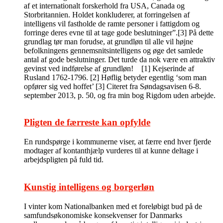
af et internationalt forskerhold fra USA, Canada og
Storbritannien. Holdet konkluderer, at forringelsen af
intelligens vil fastholde de ramte personer i fattigdom og
forringe deres evne til at tage gode beslutninger”.[3] På dette
grundlag tør man forudse, at grundløn til alle vil højne
befolkningens gennemsnitsintelligens og øge det samlede
antal af gode beslutninger. Det turde da nok være en attraktiv
gevinst ved indførelse af grundløn! [1] Kejserinde af
Rusland 1762-1796. [2] Høflig betyder egentlig ‘som man
opfører sig ved hoffet’ [3] Citeret fra Søndagsavisen 6-8.
september 2013, p. 50, og fra min bog Rigdom uden arbejde.
Pligten de færreste kan opfylde
En rundspørge i kommunerne viser, at færre end hver fjerde
modtager af kontanthjælp vurderes til at kunne deltage i
arbejdspligten på fuld tid.
Kunstig intelligens og borgerløn
I vinter kom Nationalbanken med et foreløbigt bud på de
samfundsøkonomiske konsekvenser for Danmarks