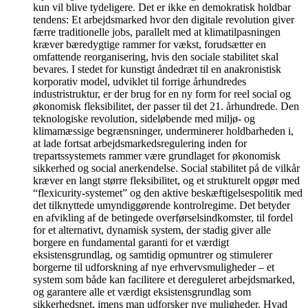
kun vil blive tydeligere. Det er ikke en demokratisk holdbar
tendens: Et arbejdsmarked hvor den digitale revolution giver
færre traditionelle jobs, parallelt med at klimatilpasningen
kræver bæredygtige rammer for vækst, forudsætter en
omfattende reorganisering, hvis den sociale stabilitet skal
bevares. I stedet for kunstigt åndedræt til en anakronistisk
korporativ model, udviklet til forrige århundredes
industristruktur, er der brug for en ny form for reel social og
økonomisk fleksibilitet, der passer til det 21. århundrede. Den
teknologiske revolution, sideløbende med miljø- og
klimamæssige begrænsninger, underminerer holdbarheden i,
at lade fortsat arbejdsmarkedsregulering inden for
trepartssystemets rammer være grundlaget for økonomisk
sikkerhed og social anerkendelse. Social stabilitet på de vilkår
kræver en langt større fleksibilitet, og et strukturelt opgør med
“flexicurity-systemet” og den aktive beskæftigelsespolitik med
det tilknyttede umyndiggørende kontrolregime. Det betyder
en afvikling af de betingede overførselsindkomster, til fordel
for et alternativt, dynamisk system, der stadig giver alle
borgere en fundamental garanti for et værdigt
eksistensgrundlag, og samtidig opmuntrer og stimulerer
borgerne til udforskning af nye erhvervsmuligheder – et
system som både kan facilitere et dereguleret arbejdsmarked,
og garantere alle et værdigt eksistensgrundlag som
sikkerhedsnet, imens man udforsker nye muligheder. Hvad