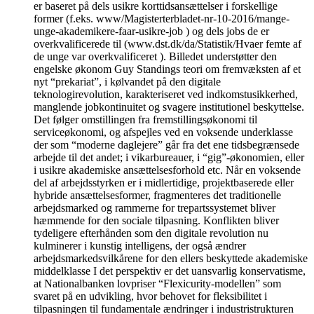
er baseret på dels usikre korttidsansættelser i forskellige
former (f.eks. www/Magisterterbladet-nr-10-2016/mange-
unge-akademikere-faar-usikre-job ) og dels jobs de er
overkvalificerede til (www.dst.dk/da/Statistik/Hvaer femte af
de unge var overkvalificeret ). Billedet understøtter den
engelske økonom Guy Standings teori om fremvæksten af et
nyt “prekariat”, i kølvandet på den digitale
teknologirevolution, karakteriseret ved indkomstusikkerhed,
manglende jobkontinuitet og svagere institutionel beskyttelse.
Det følger omstillingen fra fremstillingsøkonomi til
serviceøkonomi, og afspejles ved en voksende underklasse
der som “moderne daglejere” går fra det ene tidsbegrænsede
arbejde til det andet; i vikarbureauer, i “gig”-økonomien, eller
i usikre akademiske ansættelsesforhold etc. Når en voksende
del af arbejdsstyrken er i midlertidige, projektbaserede eller
hybride ansættelsesformer, fragmenteres det traditionelle
arbejdsmarked og rammerne for trepartssystemet bliver
hæmmende for den sociale tilpasning. Konflikten bliver
tydeligere efterhånden som den digitale revolution nu
kulminerer i kunstig intelligens, der også ændrer
arbejdsmarkedsvilkårene for den ellers beskyttede akademiske
middelklasse I det perspektiv er det uansvarlig konservatisme,
at Nationalbanken lovpriser “Flexicurity-modellen” som
svaret på en udvikling, hvor behovet for fleksibilitet i
tilpasningen til fundamentale ændringer i industristrukturen