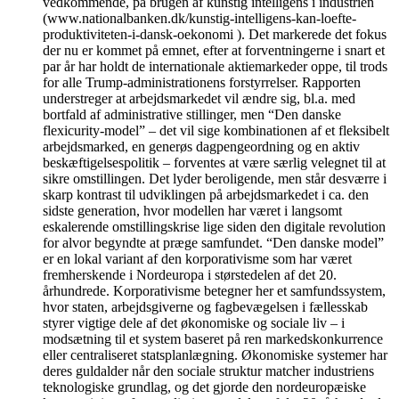
vedkommende, på brugen af kunstig intelligens i industrien
(www.nationalbanken.dk/kunstig-intelligens-kan-loefte-
produktiviteten-i-dansk-oekonomi ). Det markerede det fokus
der nu er kommet på emnet, efter at forventningerne i snart et
par år har holdt de internationale aktiemarkeder oppe, til trods
for alle Trump-administrationens forstyrrelser. Rapporten
understreger at arbejdsmarkedet vil ændre sig, bl.a. med
bortfald af administrative stillinger, men “Den danske
flexicurity-model” – det vil sige kombinationen af et fleksibelt
arbejdsmarked, en generøs dagpengeordning og en aktiv
beskæftigelsespolitik – forventes at være særlig velegnet til at
sikre omstillingen. Det lyder beroligende, men står desværre i
skarp kontrast til udviklingen på arbejdsmarkedet i ca. den
sidste generation, hvor modellen har været i langsomt
eskalerende omstillingskrise lige siden den digitale revolution
for alvor begyndte at præge samfundet. “Den danske model”
er en lokal variant af den korporativisme som har været
fremherskende i Nordeuropa i størstedelen af det 20.
århundrede. Korporativisme betegner her et samfundssystem,
hvor staten, arbejdsgiverne og fagbevægelsen i fællesskab
styrer vigtige dele af det økonomiske og sociale liv – i
modsætning til et system baseret på ren markedskonkurrence
eller centraliseret statsplanlægning. Økonomiske systemer har
deres guldalder når den sociale struktur matcher industriens
teknologiske grundlag, og det gjorde den nordeuropæiske