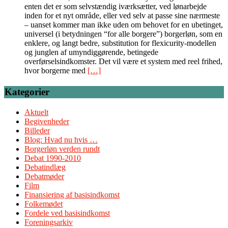
enten det er som selvstændig iværksætter, ved lønarbejde
inden for et nyt område, eller ved selv at passe sine nærmeste
– uanset kommer man ikke uden om behovet for en ubetinget,
universel (i betydningen “for alle borgere”) borgerløn, som en
enklere, og langt bedre, substitution for flexicurity-modellen
og junglen af umyndiggørende, betingede
overførselsindkomster. Det vil være et system med reel frihed,
hvor borgerne med
[…]
Kategorier
Aktuelt
Begivenheder
Billeder
Blog: Hvad nu hvis …
Borgerløn verden rundt
Debat 1990-2010
Debatindlæg
Debatmøder
Film
Finansiering af basisindkomst
Folkemødet
Fordele ved basisindkomst
Foreningsarkiv