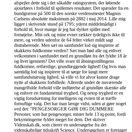
afspejler dette sig i det såkaldte ratingsystem, der løbende
ajourføres i forhold til spillernes resultater. Det spænder fra en
bundgrænse på 500 til den norske verdensmester Magnus
Carlsens absolutte maksimum på 2882 i maj 2014. Lille mig
ligger i skrivende stund på 1795; yderst middelmådigt i
forhold til, hvor mange år jeg har dyrket spillet med
fornøjelse. Min ork og mine evner rækker tydeligvis ikke til
mere, og verden udenfor de 64 felter virker mildt sagt
distraherende. Men sæt nu samfundet lod sig inspirere af
skakkens fuldkomne verden? Sæt man bød alle og enhver
velkommen i samfundet med en grundløn fra det fyldte 18 år
og livet igennem? Det ville svare til åbningsstillingens
fuldkomne, retfærdige, grundlæggende lighed! Og hvis man
samtidig lod sig inspirere til at sørge for langt mere
samfundsmæssig lighed, så ville vi for alvor kunne drage
nytte af skakkens forbillede. Allerede under de nuværende
mangelfulde forhold ville indførelse af grundløn skænke alle
og enhver en fundamental tryghed. Og netop tryghed er en
vigtig forudsætning for intelligens og evnen til at træffe
fornuftige valg. Det har man længe vidst, uden at gøre noget
ved det: ”PENGESORGER GØR DIG DUMMERE
Personer, som har pengesorger, mister hele 13 iq-point, fordi
bekymringerne fylder meget for dem. Det skriver
Videnskab.dk, som citerer en undersøgelse fra det
videnskabelige tidsskrift Science. Undersøgelsen er foretaget