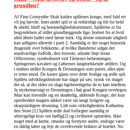
grundløn?
Af Finn Gemynthe Skak kaldes spillenes konge, med fuld ret
vil jeg hævde. Intet andet spil er så retfærdigt og frit for held
& uheld, bluff og hemmelighedskræmmeri. Spillerne er fra
begyndelsen af stillet grundlæggende lige, bortset fra at hvid
altid åbner ballet med første træk. Og denne minimale ulighed
kan udlignes allerede i parti 2. Samtidig er der noget historisk
dragende over brikkerne, af hvilke Bønderne udgør det
uundværlige fodfolk, den forreste, udsatte linje foran
Officererne, symboliseret ved Tårnenes befæstninger,
Springernes kavaleri og Løbernes langtrækkende artilleri. Og
i midten stråler Kongen & Dronningen som parret, alles øjne
er rettet imod. De kaster glans over dette festlige og ædle spil.
Spillets udviklingshistorie har sågar på sær, synsk vis maget
det så, at der råder en slags ligeberettigelse de to køn imellem.
Ja styrkemæssigt er Dronningen i høj grad Kongen overlegen.
Man kan forestille sig en skrøbelig, aldrende Konge, der kun
opretholder magten takket være sin langt fyrigere og
skarpsindigere dronning. Lidt som virkelighedens Katharina
den Store.[1] Spillets ædle ånd forfægter samtidig et
ufravigeligt krav om høflig[2] og civiliseret optræden. Ikke
noget med at larme, smaske og forstyrre andre, endsige være
en dårlig taber og feje de overlevende brikker af brættet. No