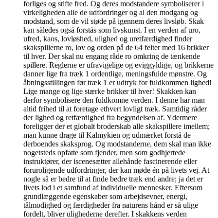
forliges og stifte fred. Og deres modstandere symboliserer i
virkeligheden alle de udfordringer og al den modgang og
modstand, som de vil støde på igennem deres livsløb. Skak
kan således også forstås som livskunst. I en verden af uro,
ufred, kaos, lovløshed, ulighed og uretfærdighed finder
skakspillerne ro, lov og orden på de 64 felter med 16 brikker
til hver. Der skal nu engang råde ro omkring de tænkende
spillere. Reglerne er ufravigelige og eviggyldige, og brikkerne
danner lige fra træk 1 ordentlige, meningsfulde mønstre. Og
åbningsstillingen før træk 1 er udtryk for fuldkommen lighed!
Lige mange og lige stærke brikker til hver! Skakken kan
derfor symbolisere den fuldkomne verden. I denne har man
altid frihed til at foretage ethvert lovligt træk. Samtidig råder
der lighed og retfærdighed fra begyndelsen af. Ydermere
foreligger der et globalt broderskab alle skakspillere imellem;
man kunne drage til Kalmykien og udmærket forstå de
derboendes skaksprog. Og modstanderne, dem skal man ikke
nogetsteds opfatte som fjender, men som godhjertede
instruktører, der iscenesætter allehånde fascinerende eller
foruroligende udfordringer, der kan møde én på livets vej. At
nogle så er bedre til at finde bedre træk end andre; ja det er
livets lod i et samfund af individuelle mennesker. Eftersom
grundlæggende egenskaber som arbejdsevner, energi,
tålmodighed og færdigheder fra naturens hånd er så ulige
fordelt, bliver ulighederne derefter. I skakkens verden