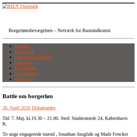
Skip
to
content
BIEN Danmark
Borgerlønsbevægelsen – Netværk for Basisindkomst
Forside
Borgerløn
Debat og forskning
Litteratur
Foreningen
Nyhedsbrev
Kontakt
Battle om borgerløn
26. April 2026
Debatmøder
Tid: 7. Maj, kl.19.30 – 21.00. Sted: Studiestræde 24, København
K.
To unge engagerede mænd , Jonathan Jungfalk og Mads Fencker