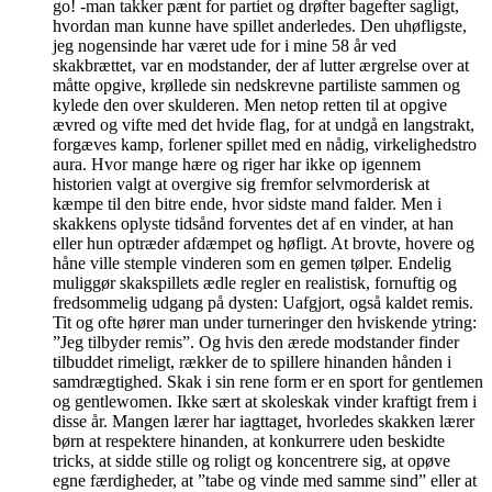
go! -man takker pænt for partiet og drøfter bagefter sagligt,
hvordan man kunne have spillet anderledes. Den uhøfligste,
jeg nogensinde har været ude for i mine 58 år ved
skakbrættet, var en modstander, der af lutter ærgrelse over at
måtte opgive, krøllede sin nedskrevne partiliste sammen og
kylede den over skulderen. Men netop retten til at opgive
ævred og vifte med det hvide flag, for at undgå en langstrakt,
forgæves kamp, forlener spillet med en nådig, virkelighedstro
aura. Hvor mange hære og riger har ikke op igennem
historien valgt at overgive sig fremfor selvmorderisk at
kæmpe til den bitre ende, hvor sidste mand falder. Men i
skakkens oplyste tidsånd forventes det af en vinder, at han
eller hun optræder afdæmpet og høfligt. At brovte, hovere og
håne ville stemple vinderen som en gemen tølper. Endelig
muliggør skakspillets ædle regler en realistisk, fornuftig og
fredsommelig udgang på dysten: Uafgjort, også kaldet remis.
Tit og ofte hører man under turneringer den hviskende ytring:
”Jeg tilbyder remis”. Og hvis den ærede modstander finder
tilbuddet rimeligt, rækker de to spillere hinanden hånden i
samdrægtighed. Skak i sin rene form er en sport for gentlemen
og gentlewomen. Ikke sært at skoleskak vinder kraftigt frem i
disse år. Mangen lærer har iagttaget, hvorledes skakken lærer
børn at respektere hinanden, at konkurrere uden beskidte
tricks, at sidde stille og roligt og koncentrere sig, at opøve
egne færdigheder, at ”tabe og vinde med samme sind” eller at