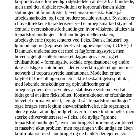
korporativisme formentlig i størstedelen af det 20. århundrede,
men med den digitale revolution er korporativismen siden
slutningen af århundredet blevet anakronistisk. Både på
arbejdsmarkedet, og i den bredere sociale struktur. Systemet er
i hovedtrækkene karakteriseret ved et arbejdsmarked styret af
centrale overenskomstforhandlinger, hvor vilkårene aftales via
trepartsforhandlinger – forhandlinger mellem staten,
arbejdsgiverne (repræsenteret ved f.eks. Dansk Industri) og
lønmodtagerne (repræsenteret ved fagbevægelsen, LO/FH). I
Danmark understøttes det med et fagforeningsstyret, men
hovedsageligt skattefinansieret dagpengesystem, og et
civilsamfund – foreningsliv, sociale organisationer og andre
ikke-statslige institutioner – der er stærkt reguleret igennem et
netværk af trepartsstyrede institutioner. Modellen er tæt
knyttet til forestillingen om en “aktiv beskæftigelsespolitik”,
med løbende omskolinger og opkvalificeringer af
arbejdsstyrken, der forventes at stabilisere systemet ved at
bidrage til at sikre fleksibilitet. Konstruktionen er efterhånden
blevet et normativt ideal, i en grad så “trepartsforhandlinger”
også bruges som legitim ansvarsfraskrivelse, når regeringen
alene ønsker at undgå indgreb over for mere traditionelle, men
stærke erhvervsinteresser – f.eks. i de nylige ”grønne
trepartsforhandlinger”, hvor landbrugets forurening var blevet
et massivt akut problem, men regeringen ville undgå en åben
konfrontation med landbruget og de banker der ejer en stor