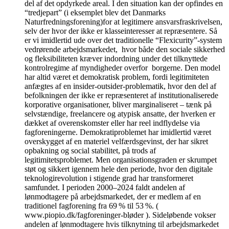
del af det opdyrkede areal. I den situation kan der opfindes en
“tredjepart” (i eksemplet blev det Danmarks
Naturfredningsforening)for at legitimere ansvarsfraskrivelsen,
selv der hvor der ikke er klasseinteresser at repræsentere. Så
er vi imidlertid ude over det traditionelle “Flexicurity”-system
vedrørende arbejdsmarkedet, hvor både den sociale sikkerhed
og fleksibiliteten kræver indordning under det tilknyttede
kontrolregime af myndigheder overfor borgerne. Den model
har altid været et demokratisk problem, fordi legitimiteten
anfægtes af en insider-outsider-problematik, hvor den del af
befolkningen der ikke er repræsenteret af institutionaliserede
korporative organisationer, bliver marginaliseret – tænk på
selvstændige, freelancere og atypisk ansatte, der hverken er
dækket af overenskomster eller har reel indflydelse via
fagforeningerne. Demokratiproblemet har imidlertid været
overskygget af en materiel velfærdsgevinst, der har sikret
opbakning og social stabilitet, på trods af
legitimitetsproblemet. Men organisationsgraden er skrumpet
støt og sikkert igennem hele den periode, hvor den digitale
teknologirevolution i stigende grad har transformeret
samfundet. I perioden 2000–2024 faldt andelen af
lønmodtagere på arbejdsmarkedet, der er medlem af en
traditionel fagforening fra 69 % til 53 %. (
www.piopio.dk/fagforeninger-bløder ). Sideløbende vokser
andelen af lønmodtagere hvis tilknytning til arbejdsmarkedet