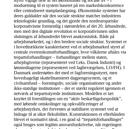
styrer vigtige dele af det økonomiske og sociale liv – i
modsætning til et system baseret på ren markedskonkurrence
eller centraliseret statsplanlægning. Økonomiske systemer har
deres guldalder når den sociale struktur matcher industriens
teknologiske grundlag, og det gjorde den nordeuropæiske
korporativisme formentlig i størstedelen af det 20. århundrede,
men med den digitale revolution er korporativismen siden
slutningen af århundredet blevet anakronistisk. Både på
arbejdsmarkedet, og i den bredere sociale struktur. Systemet er
i hovedtrækkene karakteriseret ved et arbejdsmarked styret af
centrale overenskomstforhandlinger, hvor vilkårene aftales via
trepartsforhandlinger – forhandlinger mellem staten,
arbejdsgiverne (repræsenteret ved f.eks. Dansk Industri) og
lønmodtagerne (repræsenteret ved fagbevægelsen, LO/FH). I
Danmark understøttes det med et fagforeningsstyret, men
hovedsageligt skattefinansieret dagpengesystem, og et
civilsamfund – foreningsliv, sociale organisationer og andre
ikke-statslige institutioner – der er stærkt reguleret igennem et
netværk af trepartsstyrede institutioner. Modellen er tæt
knyttet til forestillingen om en “aktiv beskæftigelsespolitik”,
med løbende omskolinger og opkvalificeringer af
arbejdsstyrken, der forventes at stabilisere systemet ved at
bidrage til at sikre fleksibilitet. Konstruktionen er efterhånden
blevet et normativt ideal, i en grad så “trepartsforhandlinger”
også bruges som legitim ansvarsfraskrivelse, når regeringen