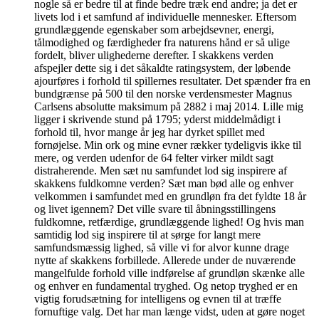
nogle så er bedre til at finde bedre træk end andre; ja det er
livets lod i et samfund af individuelle mennesker. Eftersom
grundlæggende egenskaber som arbejdsevner, energi,
tålmodighed og færdigheder fra naturens hånd er så ulige
fordelt, bliver ulighederne derefter. I skakkens verden
afspejler dette sig i det såkaldte ratingsystem, der løbende
ajourføres i forhold til spillernes resultater. Det spænder fra en
bundgrænse på 500 til den norske verdensmester Magnus
Carlsens absolutte maksimum på 2882 i maj 2014. Lille mig
ligger i skrivende stund på 1795; yderst middelmådigt i
forhold til, hvor mange år jeg har dyrket spillet med
fornøjelse. Min ork og mine evner rækker tydeligvis ikke til
mere, og verden udenfor de 64 felter virker mildt sagt
distraherende. Men sæt nu samfundet lod sig inspirere af
skakkens fuldkomne verden? Sæt man bød alle og enhver
velkommen i samfundet med en grundløn fra det fyldte 18 år
og livet igennem? Det ville svare til åbningsstillingens
fuldkomne, retfærdige, grundlæggende lighed! Og hvis man
samtidig lod sig inspirere til at sørge for langt mere
samfundsmæssig lighed, så ville vi for alvor kunne drage
nytte af skakkens forbillede. Allerede under de nuværende
mangelfulde forhold ville indførelse af grundløn skænke alle
og enhver en fundamental tryghed. Og netop tryghed er en
vigtig forudsætning for intelligens og evnen til at træffe
fornuftige valg. Det har man længe vidst, uden at gøre noget