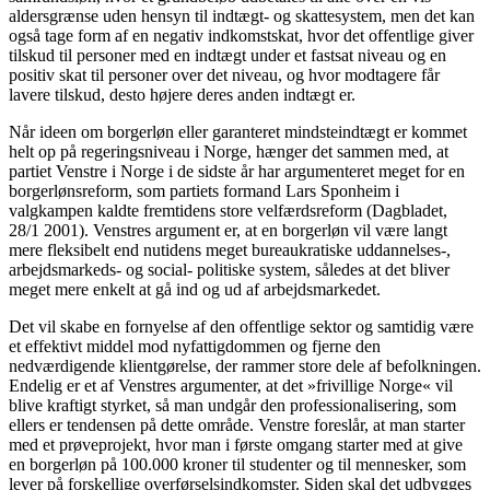
aldersgrænse uden hensyn til indtægt- og skattesystem, men det kan
også tage form af en negativ indkomstskat, hvor det offentlige giver
tilskud til personer med en indtægt under et fastsat niveau og en
positiv skat til personer over det niveau, og hvor modtagere får
lavere tilskud, desto højere deres anden indtægt er.
Når ideen om borgerløn eller garanteret mindsteindtægt er kommet
helt op på regeringsniveau i Norge, hænger det sammen med, at
partiet Venstre i Norge i de sidste år har argumenteret meget for en
borgerlønsreform, som partiets formand Lars Sponheim i
valgkampen kaldte fremtidens store velfærdsreform (Dagbladet,
28/1 2001). Venstres argument er, at en borgerløn vil være langt
mere fleksibelt end nutidens meget bureaukratiske uddannelses-,
arbejdsmarkeds- og social- politiske system, således at det bliver
meget mere enkelt at gå ind og ud af arbejdsmarkedet.
Det vil skabe en fornyelse af den offentlige sektor og samtidig være
et effektivt middel mod nyfattigdommen og fjerne den
nedværdigende klientgørelse, der rammer store dele af befolkningen.
Endelig er et af Venstres argumenter, at det »frivillige Norge« vil
blive kraftigt styrket, så man undgår den professionalisering, som
ellers er tendensen på dette område. Venstre foreslår, at man starter
med et prøveprojekt, hvor man i første omgang starter med at give
en borgerløn på 100.000 kroner til studenter og til mennesker, som
lever på forskellige overførselsindkomster. Siden skal det udbygges