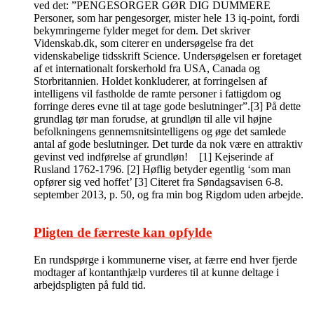
ved det: ”PENGESORGER GØR DIG DUMMERE
Personer, som har pengesorger, mister hele 13 iq-point, fordi
bekymringerne fylder meget for dem. Det skriver
Videnskab.dk, som citerer en undersøgelse fra det
videnskabelige tidsskrift Science. Undersøgelsen er foretaget
af et internationalt forskerhold fra USA, Canada og
Storbritannien. Holdet konkluderer, at forringelsen af
intelligens vil fastholde de ramte personer i fattigdom og
forringe deres evne til at tage gode beslutninger”.[3] På dette
grundlag tør man forudse, at grundløn til alle vil højne
befolkningens gennemsnitsintelligens og øge det samlede
antal af gode beslutninger. Det turde da nok være en attraktiv
gevinst ved indførelse af grundløn! [1] Kejserinde af
Rusland 1762-1796. [2] Høflig betyder egentlig ‘som man
opfører sig ved hoffet’ [3] Citeret fra Søndagsavisen 6-8.
september 2013, p. 50, og fra min bog Rigdom uden arbejde.
Pligten de færreste kan opfylde
En rundspørge i kommunerne viser, at færre end hver fjerde
modtager af kontanthjælp vurderes til at kunne deltage i
arbejdspligten på fuld tid.