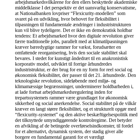
arbejdsmarkedsvilkårene for den ellers beskyttede akademiske
middelklasse I det perspektiv er det uansvarlig konservatisme,
at Nationalbanken lovpriser “Flexicurity-modellen” som
svaret på en udvikling, hvor behovet for fleksibilitet i
tilpasningen til fundamentale ændringer i industristrukturen
kun vil blive tydeligere. Det er ikke en demokratisk holdbar
tendens: Et arbejdsmarked hvor den digitale revolution giver
færre traditionelle jobs, parallelt med at klimatilpasningen
kræver bæredygtige rammer for vækst, forudsætter en
omfattende reorganisering, hvis den sociale stabilitet skal
bevares. I stedet for kunstigt åndedræt til en anakronistisk
korporativ model, udviklet til forrige århundredes
industristruktur, er der brug for en ny form for reel social og
økonomisk fleksibilitet, der passer til det 21. århundrede. Den
teknologiske revolution, sideløbende med miljø- og
klimamæssige begrænsninger, underminerer holdbarheden i,
at lade fortsat arbejdsmarkedsregulering inden for
trepartssystemets rammer være grundlaget for økonomisk
sikkerhed og social anerkendelse. Social stabilitet på de vilkår
kræver en langt større fleksibilitet, og et strukturelt opgør med
“flexicurity-systemet” og den aktive beskæftigelsespolitik med
det tilknyttede umyndiggørende kontrolregime. Det betyder
en afvikling af de betingede overførselsindkomster, til fordel
for et alternativt, dynamisk system, der stadig giver alle
borgere en fundamental garanti for et værdigt