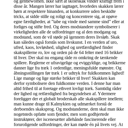
og gentlewomen. Ikke sært at skoleskak vinder kraftigt frem i
disse år. Mangen lærer har iagttaget, hvorledes skakken lærer
børn at respektere hinanden, at konkurrere uden beskidte
tricks, at sidde stille og roligt og koncentrere sig, at opøve
egne færdigheder, at ”tabe og vinde med samme sind” eller at
forliges og stifte fred. Og deres modstandere symboliserer i
virkeligheden alle de udfordringer og al den modgang og
modstand, som de vil støde på igennem deres livsløb. Skak
kan således også forstås som livskunst. I en verden af uro,
ufred, kaos, lovløshed, ulighed og uretfærdighed finder
skakspillerne ro, lov og orden på de 64 felter med 16 brikker
til hver. Der skal nu engang råde ro omkring de tænkende
spillere. Reglerne er ufravigelige og eviggyldige, og brikkerne
danner lige fra træk 1 ordentlige, meningsfulde mønstre. Og
åbningsstillingen før træk 1 er udtryk for fuldkommen lighed!
Lige mange og lige stærke brikker til hver! Skakken kan
derfor symbolisere den fuldkomne verden. I denne har man
altid frihed til at foretage ethvert lovligt træk. Samtidig råder
der lighed og retfærdighed fra begyndelsen af. Ydermere
foreligger der et globalt broderskab alle skakspillere imellem;
man kunne drage til Kalmykien og udmærket forstå de
derboendes skaksprog. Og modstanderne, dem skal man ikke
nogetsteds opfatte som fjender, men som godhjertede
instruktører, der iscenesætter allehånde fascinerende eller
foruroligende udfordringer, der kan møde én på livets vej. At