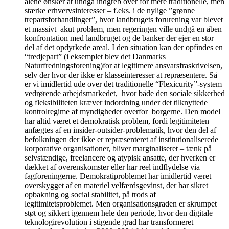
alene ønsker at undgå indgreb over for mere traditionelle, men
stærke erhvervsinteresser – f.eks. i de nylige ”grønne
trepartsforhandlinger”, hvor landbrugets forurening var blevet
et massivt akut problem, men regeringen ville undgå en åben
konfrontation med landbruget og de banker der ejer en stor
del af det opdyrkede areal. I den situation kan der opfindes en
“tredjepart” (i eksemplet blev det Danmarks
Naturfredningsforening)for at legitimere ansvarsfraskrivelsen,
selv der hvor der ikke er klasseinteresser at repræsentere. Så
er vi imidlertid ude over det traditionelle “Flexicurity”-system
vedrørende arbejdsmarkedet, hvor både den sociale sikkerhed
og fleksibiliteten kræver indordning under det tilknyttede
kontrolregime af myndigheder overfor borgerne. Den model
har altid været et demokratisk problem, fordi legitimiteten
anfægtes af en insider-outsider-problematik, hvor den del af
befolkningen der ikke er repræsenteret af institutionaliserede
korporative organisationer, bliver marginaliseret – tænk på
selvstændige, freelancere og atypisk ansatte, der hverken er
dækket af overenskomster eller har reel indflydelse via
fagforeningerne. Demokratiproblemet har imidlertid været
overskygget af en materiel velfærdsgevinst, der har sikret
opbakning og social stabilitet, på trods af
legitimitetsproblemet. Men organisationsgraden er skrumpet
støt og sikkert igennem hele den periode, hvor den digitale
teknologirevolution i stigende grad har transformeret