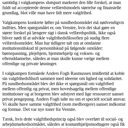
samtidig i valgkampens slutspurt markeret den lille forskel, at man
fuldt ud accepterede denne velfærdsmodels størrelse og finansielle
grundlag, blot ville man have lidt mere valgfrihed.
Valgkampens konkrete løfter på sundhedsområdet må nødvendigvis
indfries. Men spørgsmålet er, om Venstre, hvis det skal gøre en
større forskel på længere sigt i dansk velfærdspolitik, ikke også
bliver nødt til at udvikle valgfrihedsfilosofien på stadig flere
velfærdsområder. Man har tidligere talt om at omdanne
institutionstilskud til persontilskud på følgende områder:
børnepasning, plejehjem, hjemmehjælp og voksen- og
efteruddannelse, således at man skulle kunne vælge mellem
offentlige og private løsninger.
I valgkampen formåede Anders Fogh Rasmussen imidlertid at koble
sin valgfrihedsfilsofi sammen med ideerne om lighed og solidaritet.
På sundhedsområdet blev det ikke et spørgsmål om valgfrihed
mellem offentlig og privat, men hovedsagelig mellem offentlige
institutioner og at borgeren blev udstyret med lige ressourcer uanset
privat pengepung. Anders Fogh talte nu om et specielt socialt ansvar.
Vi skulle have samme valgfrihed (som medborgere) uanset indkomst
og formue. Det var nye toner fra Venstre.
Tænk, hvis dette valgfrihedsprincip også blev overført til social- og
arbejdsmarkedsormådet, således at kontanthjælpsmodtagere også fik