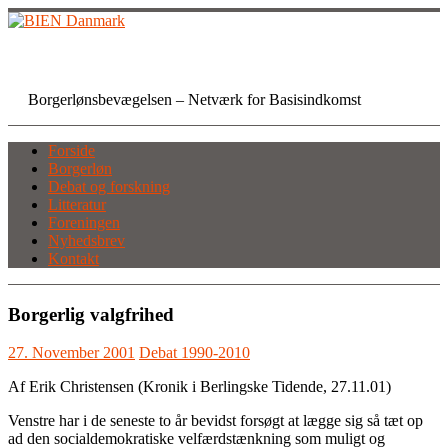
Skip
to
content
BIEN Danmark
Borgerlønsbevægelsen – Netværk for Basisindkomst
Forside
Borgerløn
Debat og forskning
Litteratur
Foreningen
Nyhedsbrev
Kontakt
Borgerlig valgfrihed
27. November 2001
Debat 1990-2010
Af Erik Christensen (Kronik i Berlingske Tidende, 27.11.01)
Venstre har i de seneste to år bevidst forsøgt at lægge sig så tæt op
ad den socialdemokratiske velfærdstænkning som muligt og