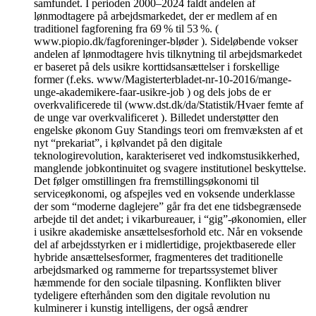
samfundet. I perioden 2000–2024 faldt andelen af
lønmodtagere på arbejdsmarkedet, der er medlem af en
traditionel fagforening fra 69 % til 53 %. (
www.piopio.dk/fagforeninger-bløder ). Sideløbende vokser
andelen af lønmodtagere hvis tilknytning til arbejdsmarkedet
er baseret på dels usikre korttidsansættelser i forskellige
former (f.eks. www/Magisterterbladet-nr-10-2016/mange-
unge-akademikere-faar-usikre-job ) og dels jobs de er
overkvalificerede til (www.dst.dk/da/Statistik/Hvaer femte af
de unge var overkvalificeret ). Billedet understøtter den
engelske økonom Guy Standings teori om fremvæksten af et
nyt “prekariat”, i kølvandet på den digitale
teknologirevolution, karakteriseret ved indkomstusikkerhed,
manglende jobkontinuitet og svagere institutionel beskyttelse.
Det følger omstillingen fra fremstillingsøkonomi til
serviceøkonomi, og afspejles ved en voksende underklasse
der som “moderne daglejere” går fra det ene tidsbegrænsede
arbejde til det andet; i vikarbureauer, i “gig”-økonomien, eller
i usikre akademiske ansættelsesforhold etc. Når en voksende
del af arbejdsstyrken er i midlertidige, projektbaserede eller
hybride ansættelsesformer, fragmenteres det traditionelle
arbejdsmarked og rammerne for trepartssystemet bliver
hæmmende for den sociale tilpasning. Konflikten bliver
tydeligere efterhånden som den digitale revolution nu
kulminerer i kunstig intelligens, der også ændrer