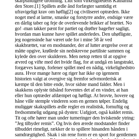
skarpsindigere dronning. Lidt som virkelighedens Katharina
den Store.[1] Spillets ædle ånd forfægter samtidig et
ufravigeligt krav om høflig[2] og civiliseret optræden. Ikke
noget med at larme, smaske og forstyrre andre, endsige være
en dårlig taber og feje de overlevende brikker af brættet. No
go! -man takker pænt for partiet og drøfter bagefter sagligt,
hvordan man kunne have spillet anderledes. Den uhøfligste,
jeg nogensinde har været ude for i mine 58 år ved
skakbrættet, var en modstander, der af lutter ærgrelse over at
måtte opgive, krøllede sin nedskrevne partiliste sammen og
kylede den over skulderen. Men netop retten til at opgive
ævred og vifte med det hvide flag, for at undgå en langstrakt,
forgæves kamp, forlener spillet med en nådig, virkelighedstro
aura. Hvor mange hære og riger har ikke op igennem
historien valgt at overgive sig fremfor selvmorderisk at
kæmpe til den bitre ende, hvor sidste mand falder. Men i
skakkens oplyste tidsånd forventes det af en vinder, at han
eller hun optræder afdæmpet og høfligt. At brovte, hovere og
håne ville stemple vinderen som en gemen tølper. Endelig
muliggør skakspillets ædle regler en realistisk, fornuftig og
fredsommelig udgang på dysten: Uafgjort, også kaldet remis.
Tit og ofte hører man under turneringer den hviskende ytring:
”Jeg tilbyder remis”. Og hvis den ærede modstander finder
tilbuddet rimeligt, rækker de to spillere hinanden hånden i
samdrægtighed. Skak i sin rene form er en sport for gentlemen