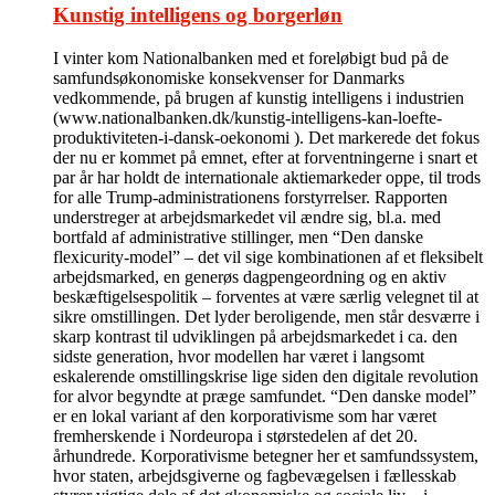
Kunstig intelligens og borgerløn
I vinter kom Nationalbanken med et foreløbigt bud på de
samfundsøkonomiske konsekvenser for Danmarks
vedkommende, på brugen af kunstig intelligens i industrien
(www.nationalbanken.dk/kunstig-intelligens-kan-loefte-
produktiviteten-i-dansk-oekonomi ). Det markerede det fokus
der nu er kommet på emnet, efter at forventningerne i snart et
par år har holdt de internationale aktiemarkeder oppe, til trods
for alle Trump-administrationens forstyrrelser. Rapporten
understreger at arbejdsmarkedet vil ændre sig, bl.a. med
bortfald af administrative stillinger, men “Den danske
flexicurity-model” – det vil sige kombinationen af et fleksibelt
arbejdsmarked, en generøs dagpengeordning og en aktiv
beskæftigelsespolitik – forventes at være særlig velegnet til at
sikre omstillingen. Det lyder beroligende, men står desværre i
skarp kontrast til udviklingen på arbejdsmarkedet i ca. den
sidste generation, hvor modellen har været i langsomt
eskalerende omstillingskrise lige siden den digitale revolution
for alvor begyndte at præge samfundet. “Den danske model”
er en lokal variant af den korporativisme som har været
fremherskende i Nordeuropa i størstedelen af det 20.
århundrede. Korporativisme betegner her et samfundssystem,
hvor staten, arbejdsgiverne og fagbevægelsen i fællesskab