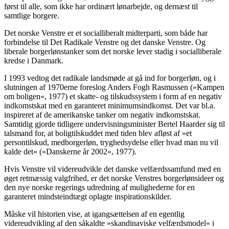
først til alle, som ikke har ordinært lønarbejde, og dernæst til
samtlige borgere.
Det norske Venstre er et socialliberalt midterparti, som både har
forbindelse til Det Radikale Venstre og det danske Venstre. Og
liberale borgerlønstanker som det norske lever stadig i socialliberale
kredse i Danmark.
I 1993 vedtog det radikale landsmøde at gå ind for borgerløn, og i
slutningen af 1970erne foreslog Anders Fogh Rasmussen (»Kampen
om boligen«, 1977) et skatte- og tilskudssystem i form af en negativ
indkomstskat med en garanteret minimumsindkomst. Det var bl.a.
inspireret af de amerikanske tanker om negativ indkomstskat.
Samtidig gjorde tidligere undervisningsminister Bertel Haarder sig til
talsmand for, at boligtilskuddet med tiden blev afløst af »et
persontilskud, medborgerløn, tryghedsydelse eller hvad man nu vil
kalde det« (»Danskerne år 2002«, 1977).
Hvis Venstre vil videreudvikle det danske velfærdssamfund med en
øget retmæssig valgfrihed, er det norske Venstres borgerlønsideer og
den nye norske regerings udredning af mulighederne for en
garanteret mindsteindtægt oplagte inspirationskilder.
Måske vil historien vise, at igangsættelsen af en egentlig
videreudvikling af den såkaldte »skandinaviske velfærdsmodel« i