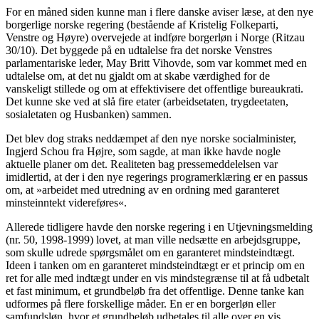
For en måned siden kunne man i flere danske aviser læse, at den nye
borgerlige norske regering (bestående af Kristelig Folkeparti,
Venstre og Høyre) overvejede at indføre borgerløn i Norge (Ritzau
30/10). Det byggede på en udtalelse fra det norske Venstres
parlamentariske leder, May Britt Vihovde, som var kommet med en
udtalelse om, at det nu gjaldt om at skabe værdighed for de
vanskeligt stillede og om at effektivisere det offentlige bureaukrati.
Det kunne ske ved at slå fire etater (arbeidsetaten, trygdeetaten,
sosialetaten og Husbanken) sammen.
Det blev dog straks neddæmpet af den nye norske socialminister,
Ingjerd Schou fra Højre, som sagde, at man ikke havde nogle
aktuelle planer om det. Realiteten bag pressemeddelelsen var
imidlertid, at der i den nye regerings programerklæring er en passus
om, at »arbeidet med utredning av en ordning med garanteret
minsteinntekt videreføres«.
Allerede tidligere havde den norske regering i en Utjevningsmelding
(nr. 50, 1998-1999) lovet, at man ville nedsætte en arbejdsgruppe,
som skulle udrede spørgsmålet om en garanteret mindsteindtægt.
Ideen i tanken om en garanteret mindsteindtægt er et princip om en
ret for alle med indtægt under en vis mindstegrænse til at få udbetalt
et fast minimum, et grundbeløb fra det offentlige. Denne tanke kan
udformes på flere forskellige måder. En er en borgerløn eller
samfundsløn, hvor et grundbeløb udbetales til alle over en vis