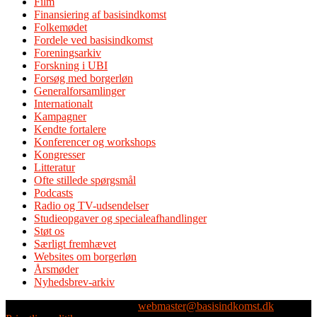
Film
Finansiering af basisindkomst
Folkemødet
Fordele ved basisindkomst
Foreningsarkiv
Forskning i UBI
Forsøg med borgerløn
Generalforsamlinger
Internationalt
Kampagner
Kendte fortalere
Konferencer og workshops
Kongresser
Litteratur
Ofte stillede spørgsmål
Podcasts
Radio og TV-udsendelser
Studieopgaver og specialeafhandlinger
Støt os
Særligt fremhævet
Websites om borgerløn
Årsmøder
Nyhedsbrev-arkiv
Webmaster: Michael Husen -
webmaster@basisindkomst.dk
-