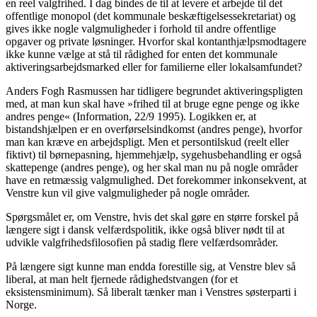
en reel valgfrihed. I dag bindes de til at levere et arbejde til det
offentlige monopol (det kommunale beskæftigelsessekretariat) og
gives ikke nogle valgmuligheder i forhold til andre offentlige
opgaver og private løsninger. Hvorfor skal kontanthjælpsmodtagere
ikke kunne vælge at stå til rådighed for enten det kommunale
aktiveringsarbejdsmarked eller for familierne eller lokalsamfundet?
Anders Fogh Rasmussen har tidligere begrundet aktiveringspligten
med, at man kun skal have »frihed til at bruge egne penge og ikke
andres penge« (Information, 22/9 1995). Logikken er, at
bistandshjælpen er en overførselsindkomst (andres penge), hvorfor
man kan kræve en arbejdspligt. Men et persontilskud (reelt eller
fiktivt) til børnepasning, hjemmehjælp, sygehusbehandling er også
skattepenge (andres penge), og her skal man nu på nogle områder
have en retmæssig valgmulighed. Det forekommer inkonsekvent, at
Venstre kun vil give valgmuligheder på nogle områder.
Spørgsmålet er, om Venstre, hvis det skal gøre en større forskel på
længere sigt i dansk velfærdspolitik, ikke også bliver nødt til at
udvikle valgfrihedsfilosofien på stadig flere velfærdsområder.
På længere sigt kunne man endda forestille sig, at Venstre blev så
liberal, at man helt fjernede rådighedstvangen (for et
eksistensminimum). Så liberalt tænker man i Venstres søsterparti i
Norge.