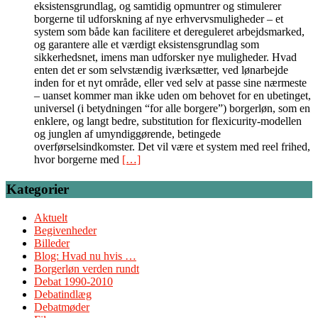
eksistensgrundlag, og samtidig opmuntrer og stimulerer
borgerne til udforskning af nye erhvervsmuligheder – et
system som både kan facilitere et dereguleret arbejdsmarked,
og garantere alle et værdigt eksistensgrundlag som
sikkerhedsnet, imens man udforsker nye muligheder. Hvad
enten det er som selvstændig iværksætter, ved lønarbejde
inden for et nyt område, eller ved selv at passe sine nærmeste
– uanset kommer man ikke uden om behovet for en ubetinget,
universel (i betydningen “for alle borgere”) borgerløn, som en
enklere, og langt bedre, substitution for flexicurity-modellen
og junglen af umyndiggørende, betingede
overførselsindkomster. Det vil være et system med reel frihed,
hvor borgerne med
[…]
Kategorier
Aktuelt
Begivenheder
Billeder
Blog: Hvad nu hvis …
Borgerløn verden rundt
Debat 1990-2010
Debatindlæg
Debatmøder