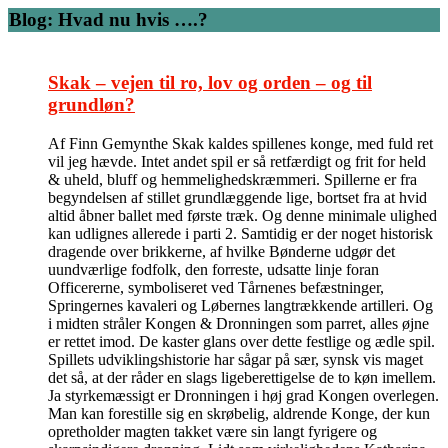
Blog: Hvad nu hvis ….?
Skak – vejen til ro, lov og orden – og til
grundløn?
Af Finn Gemynthe Skak kaldes spillenes konge, med fuld ret
vil jeg hævde. Intet andet spil er så retfærdigt og frit for held
& uheld, bluff og hemmelighedskræmmeri. Spillerne er fra
begyndelsen af stillet grundlæggende lige, bortset fra at hvid
altid åbner ballet med første træk. Og denne minimale ulighed
kan udlignes allerede i parti 2. Samtidig er der noget historisk
dragende over brikkerne, af hvilke Bønderne udgør det
uundværlige fodfolk, den forreste, udsatte linje foran
Officererne, symboliseret ved Tårnenes befæstninger,
Springernes kavaleri og Løbernes langtrækkende artilleri. Og
i midten stråler Kongen & Dronningen som parret, alles øjne
er rettet imod. De kaster glans over dette festlige og ædle spil.
Spillets udviklingshistorie har sågar på sær, synsk vis maget
det så, at der råder en slags ligeberettigelse de to køn imellem.
Ja styrkemæssigt er Dronningen i høj grad Kongen overlegen.
Man kan forestille sig en skrøbelig, aldrende Konge, der kun
opretholder magten takket være sin langt fyrigere og