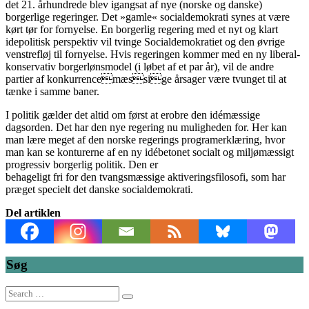
det 21. århundrede blev igangsat af nye (norske og danske)
borgerlige regeringer. Det »gamle« socialdemokrati synes at være
kørt tør for fornyelse. En borgerlig regering med et nyt og klart
idepolitisk perspektiv vil tvinge Socialdemokratiet og den øvrige
venstrefløj til fornyelse. Hvis regeringen kommer med en ny liberal-
konservativ borgerlønsmodel (i løbet af et par år), vil de andre
partier af konkurrencemæssige årsager være tvunget til at
tænke i samme baner.
I politik gælder det altid om først at erobre den idémæssige
dagsorden. Det har den nye regering nu muligheden for. Her kan
man lære meget af den norske regerings programerklæring, hvor
man kan se konturerne af en ny idébetonet socialt og miljømæssigt
progressiv borgerlig politik. Den er
behageligt fri for den tvangsmæssige aktiveringsfilosofi, som har
præget specielt det danske socialdemokrati.
Del artiklen
Søg
Search
for: