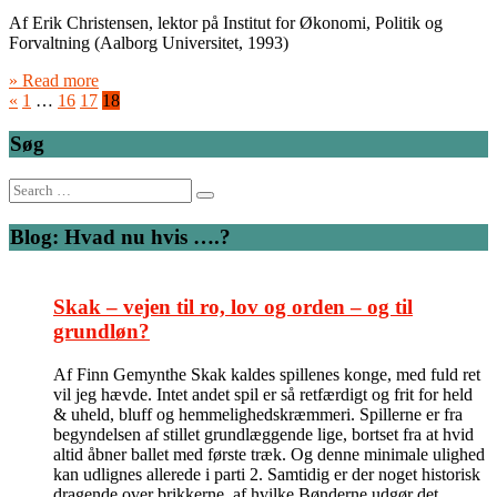
Af Erik Christensen, lektor på Institut for Økonomi, Politik og
Forvaltning (Aalborg Universitet, 1993)
» Read more
«
1
…
16
17
18
Søg
Search
for:
Blog: Hvad nu hvis ….?
Skak – vejen til ro, lov og orden – og til
grundløn?
Af Finn Gemynthe Skak kaldes spillenes konge, med fuld ret
vil jeg hævde. Intet andet spil er så retfærdigt og frit for held
& uheld, bluff og hemmelighedskræmmeri. Spillerne er fra
begyndelsen af stillet grundlæggende lige, bortset fra at hvid
altid åbner ballet med første træk. Og denne minimale ulighed
kan udlignes allerede i parti 2. Samtidig er der noget historisk
dragende over brikkerne, af hvilke Bønderne udgør det