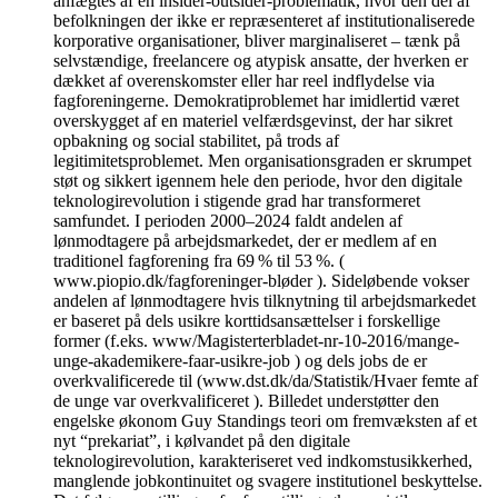
anfægtes af en insider-outsider-problematik, hvor den del af
befolkningen der ikke er repræsenteret af institutionaliserede
korporative organisationer, bliver marginaliseret – tænk på
selvstændige, freelancere og atypisk ansatte, der hverken er
dækket af overenskomster eller har reel indflydelse via
fagforeningerne. Demokratiproblemet har imidlertid været
overskygget af en materiel velfærdsgevinst, der har sikret
opbakning og social stabilitet, på trods af
legitimitetsproblemet. Men organisationsgraden er skrumpet
støt og sikkert igennem hele den periode, hvor den digitale
teknologirevolution i stigende grad har transformeret
samfundet. I perioden 2000–2024 faldt andelen af
lønmodtagere på arbejdsmarkedet, der er medlem af en
traditionel fagforening fra 69 % til 53 %. (
www.piopio.dk/fagforeninger-bløder ). Sideløbende vokser
andelen af lønmodtagere hvis tilknytning til arbejdsmarkedet
er baseret på dels usikre korttidsansættelser i forskellige
former (f.eks. www/Magisterterbladet-nr-10-2016/mange-
unge-akademikere-faar-usikre-job ) og dels jobs de er
overkvalificerede til (www.dst.dk/da/Statistik/Hvaer femte af
de unge var overkvalificeret ). Billedet understøtter den
engelske økonom Guy Standings teori om fremvæksten af et
nyt “prekariat”, i kølvandet på den digitale
teknologirevolution, karakteriseret ved indkomstusikkerhed,
manglende jobkontinuitet og svagere institutionel beskyttelse.