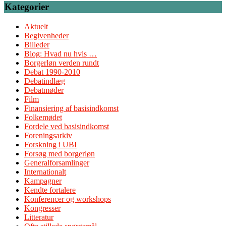
Kategorier
Aktuelt
Begivenheder
Billeder
Blog: Hvad nu hvis …
Borgerløn verden rundt
Debat 1990-2010
Debatindlæg
Debatmøder
Film
Finansiering af basisindkomst
Folkemødet
Fordele ved basisindkomst
Foreningsarkiv
Forskning i UBI
Forsøg med borgerløn
Generalforsamlinger
Internationalt
Kampagner
Kendte fortalere
Konferencer og workshops
Kongresser
Litteratur