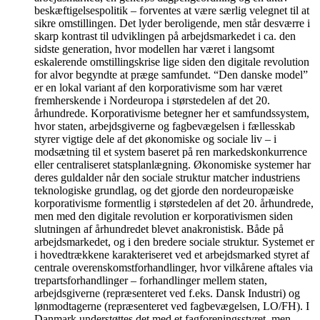
beskæftigelsespolitik – forventes at være særlig velegnet til at
sikre omstillingen. Det lyder beroligende, men står desværre i
skarp kontrast til udviklingen på arbejdsmarkedet i ca. den
sidste generation, hvor modellen har været i langsomt
eskalerende omstillingskrise lige siden den digitale revolution
for alvor begyndte at præge samfundet. “Den danske model”
er en lokal variant af den korporativisme som har været
fremherskende i Nordeuropa i størstedelen af det 20.
århundrede. Korporativisme betegner her et samfundssystem,
hvor staten, arbejdsgiverne og fagbevægelsen i fællesskab
styrer vigtige dele af det økonomiske og sociale liv – i
modsætning til et system baseret på ren markedskonkurrence
eller centraliseret statsplanlægning. Økonomiske systemer har
deres guldalder når den sociale struktur matcher industriens
teknologiske grundlag, og det gjorde den nordeuropæiske
korporativisme formentlig i størstedelen af det 20. århundrede,
men med den digitale revolution er korporativismen siden
slutningen af århundredet blevet anakronistisk. Både på
arbejdsmarkedet, og i den bredere sociale struktur. Systemet er
i hovedtrækkene karakteriseret ved et arbejdsmarked styret af
centrale overenskomstforhandlinger, hvor vilkårene aftales via
trepartsforhandlinger – forhandlinger mellem staten,
arbejdsgiverne (repræsenteret ved f.eks. Dansk Industri) og
lønmodtagerne (repræsenteret ved fagbevægelsen, LO/FH). I
Danmark understøttes det med et fagforeningsstyret, men