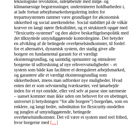
teknologiske revolution, sideløbende med miljø- og
klimamæssige begrænsninger, underminerer holdbarheden i,
at lade fortsat arbejdsmarkedsregulering inden for
trepartssystemets rammer være grundlaget for økonomisk
sikkerhed og social anerkendelse. Social stabilitet på de vilkår
kræver en langt større fleksibilitet, og et strukturelt opgør med
“flexicurity-systemet” og den aktive beskæftigelsespolitik med
det tilknyttede umyndiggørende kontrolregime. Det betyder
en afvikling af de betingede overførselsindkomster, til fordel
for et alternativt, dynamisk system, der stadig giver alle
borgere en fundamental garanti for et værdigt
eksistensgrundlag, og samtidig opmuntrer og stimulerer
borgerne til udforskning af nye erhvervsmuligheder – et
system som både kan facilitere et dereguleret arbejdsmarked,
og garantere alle et værdigt eksistensgrundlag som
sikkerhedsnet, imens man udforsker nye muligheder. Hvad
enten det er som selvstændig iværksætter, ved lønarbejde
inden for et nyt område, eller ved selv at passe sine nærmeste
– uanset kommer man ikke uden om behovet for en ubetinget,
universel (i betydningen “for alle borgere”) borgerløn, som en
enklere, og langt bedre, substitution for flexicurity-modellen
og junglen af umyndiggørende, betingede
overførselsindkomster. Det vil være et system med reel frihed,
hvor borgerne med
[…]