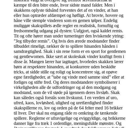
kæmpe til den bitre ende, hvor sidste mand falder. Men i
skakkens oplyste tidsånd forventes det af en vinder, at han
eller hun optræder afdæmpet og høfligt. At brovte, hovere og
håne ville stemple vinderen som en gemen tølper. Endelig
muliggør skakspillets ædle regler en realistisk, fornuftig og
fredsommelig udgang på dysten: Uafgjort, også kaldet remis.
Tit og ofte hører man under turneringer den hviskende ytring:
”Jeg tilbyder remis”. Og hvis den ærede modstander finder
tilbuddet rimeligt, rækker de to spillere hinanden hånden i
samdrægtighed. Skak i sin rene form er en sport for gentlemen
og gentlewomen. Ikke sært at skoleskak vinder kraftigt frem i
disse år. Mangen lærer har iagttaget, hvorledes skakken lærer
børn at respektere hinanden, at konkurrere uden beskidte
tricks, at sidde stille og roligt og koncentrere sig, at opøve
egne færdigheder, at ”tabe og vinde med samme sind” eller at
forliges og stifte fred. Og deres modstandere symboliserer i
virkeligheden alle de udfordringer og al den modgang og
modstand, som de vil støde på igennem deres livsløb. Skak
kan således også forstås som livskunst. I en verden af uro,
ufred, kaos, lovløshed, ulighed og uretfærdighed finder
skakspillerne ro, lov og orden på de 64 felter med 16 brikker
til hver. Der skal nu engang råde ro omkring de tænkende
spillere. Reglerne er ufravigelige og eviggyldige, og brikkerne
danner lige fra træk 1 ordentlige, meningsfulde mønstre. Og