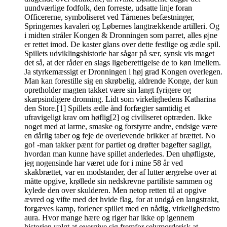
uundværlige fodfolk, den forreste, udsatte linje foran
Officererne, symboliseret ved Tårnenes befæstninger,
Springernes kavaleri og Løbernes langtrækkende artilleri. Og
i midten stråler Kongen & Dronningen som parret, alles øjne
er rettet imod. De kaster glans over dette festlige og ædle spil.
Spillets udviklingshistorie har sågar på sær, synsk vis maget
det så, at der råder en slags ligeberettigelse de to køn imellem.
Ja styrkemæssigt er Dronningen i høj grad Kongen overlegen.
Man kan forestille sig en skrøbelig, aldrende Konge, der kun
opretholder magten takket være sin langt fyrigere og
skarpsindigere dronning. Lidt som virkelighedens Katharina
den Store.[1] Spillets ædle ånd forfægter samtidig et
ufravigeligt krav om høflig[2] og civiliseret optræden. Ikke
noget med at larme, smaske og forstyrre andre, endsige være
en dårlig taber og feje de overlevende brikker af brættet. No
go! -man takker pænt for partiet og drøfter bagefter sagligt,
hvordan man kunne have spillet anderledes. Den uhøfligste,
jeg nogensinde har været ude for i mine 58 år ved
skakbrættet, var en modstander, der af lutter ærgrelse over at
måtte opgive, krøllede sin nedskrevne partiliste sammen og
kylede den over skulderen. Men netop retten til at opgive
ævred og vifte med det hvide flag, for at undgå en langstrakt,
forgæves kamp, forlener spillet med en nådig, virkelighedstro
aura. Hvor mange hære og riger har ikke op igennem
historien valgt at overgive sig fremfor selvmorderisk at