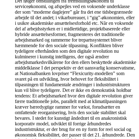
Det følger omstillingen fra fremstillingsøkonomi til
serviceøkonomi, og afspejles ved en voksende underklasse
der som “moderne daglejere” går fra det ene tidsbegrænsede
arbejde til det andet; i vikarbureauer, i “gig”-økonomien, eller
i usikre akademiske ansættelsesforhold etc. Når en voksende
del af arbejdsstyrken er i midlertidige, projektbaserede eller
hybride ansættelsesformer, fragmenteres det traditionelle
arbejdsmarked og rammerne for trepartssystemet bliver
hæmmende for den sociale tilpasning. Konflikten bliver
tydeligere efterhånden som den digitale revolution nu
kulminerer i kunstig intelligens, der også ændrer
arbejdsmarkedsvilkårene for den ellers beskyttede akademiske
middelklasse I det perspektiv er det uansvarlig konservatisme,
at Nationalbanken lovpriser “Flexicurity-modellen” som
svaret på en udvikling, hvor behovet for fleksibilitet i
tilpasningen til fundamentale ændringer i industristrukturen
kun vil blive tydeligere. Det er ikke en demokratisk holdbar
tendens: Et arbejdsmarked hvor den digitale revolution giver
færre traditionelle jobs, parallelt med at klimatilpasningen
kræver bæredygtige rammer for vækst, forudsætter en
omfattende reorganisering, hvis den sociale stabilitet skal
bevares. I stedet for kunstigt åndedræt til en anakronistisk
korporativ model, udviklet til forrige århundredes
industristruktur, er der brug for en ny form for reel social og
økonomisk fleksibilitet, der passer til det 21. århundrede. Den