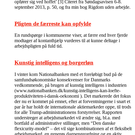
opfører sig ved hoffet’ [3] Citeret fra Søndagsavisen 6-8.
september 2013, p. 50, og fra min bog Rigdom uden arbejde.
Pligten de færreste kan opfylde
En rundspørge i kommunerne viser, at færre end hver fjerde
modtager af kontanthjælp vurderes til at kunne deltage i
arbejdspligten på fuld tid.
Kunstig intelligens og borgerløn
I vinter kom Nationalbanken med et foreløbigt bud på de
samfundsøkonomiske konsekvenser for Danmarks
vedkommende, på brugen af kunstig intelligens i industrien
(www.nationalbanken.dk/kunstig-intelligens-kan-loefte-
produktiviteten-i-dansk-oekonomi ). Det markerede det fokus
der nu er kommet på emnet, efter at forventningerne i snart et
par år har holdt de internationale aktiemarkeder oppe, til trods
for alle Trump-administrationens forstyrrelser. Rapporten
understreger at arbejdsmarkedet vil ændre sig, bl.a. med
bortfald af administrative stillinger, men “Den danske
flexicurity-model” – det vil sige kombinationen af et fleksibelt
arbejdsmarked, en generøs dagpengeordning og en aktiv