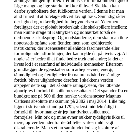
åbningsstillingen før træk 1 er udtryk for fuldkommen lighed!
Lige mange og lige stærke brikker til hver! Skakken kan
derfor symbolisere den fuldkomne verden. I denne har man
altid frihed til at foretage ethvert lovligt træk. Samtidig råder
der lighed og retfærdighed fra begyndelsen af. Ydermere
foreligger der et globalt broderskab alle skakspillere imellem;
man kunne drage til Kalmykien og udmærket forstå de
derboendes skaksprog. Og modstanderne, dem skal man ikke
nogetsteds opfatte som fjender, men som godhjertede
instruktører, der iscenesætter allehånde fascinerende eller
foruroligende udfordringer, der kan møde én på livets vej. At
nogle så er bedre til at finde bedre træk end andre; ja det er
livets lod i et samfund af individuelle mennesker. Eftersom
grundlæggende egenskaber som arbejdsevner, energi,
tålmodighed og færdigheder fra naturens hånd er så ulige
fordelt, bliver ulighederne derefter. I skakkens verden
afspejler dette sig i det såkaldte ratingsystem, der løbende
ajourføres i forhold til spillernes resultater. Det spænder fra en
bundgrænse på 500 til den norske verdensmester Magnus
Carlsens absolutte maksimum på 2882 i maj 2014. Lille mig
ligger i skrivende stund på 1795; yderst middelmådigt i
forhold til, hvor mange år jeg har dyrket spillet med
fornøjelse. Min ork og mine evner rækker tydeligvis ikke til
mere, og verden udenfor de 64 felter virker mildt sagt
distraherende. Men sæt nu samfundet lod sig inspirere af