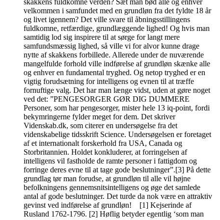
skakkens fuldkomne verden? Sæt man bød alle og enhver
velkommen i samfundet med en grundløn fra det fyldte 18 år
og livet igennem? Det ville svare til åbningsstillingens
fuldkomne, retfærdige, grundlæggende lighed! Og hvis man
samtidig lod sig inspirere til at sørge for langt mere
samfundsmæssig lighed, så ville vi for alvor kunne drage
nytte af skakkens forbillede. Allerede under de nuværende
mangelfulde forhold ville indførelse af grundløn skænke alle
og enhver en fundamental tryghed. Og netop tryghed er en
vigtig forudsætning for intelligens og evnen til at træffe
fornuftige valg. Det har man længe vidst, uden at gøre noget
ved det: ”PENGESORGER GØR DIG DUMMERE
Personer, som har pengesorger, mister hele 13 iq-point, fordi
bekymringerne fylder meget for dem. Det skriver
Videnskab.dk, som citerer en undersøgelse fra det
videnskabelige tidsskrift Science. Undersøgelsen er foretaget
af et internationalt forskerhold fra USA, Canada og
Storbritannien. Holdet konkluderer, at forringelsen af
intelligens vil fastholde de ramte personer i fattigdom og
forringe deres evne til at tage gode beslutninger”.[3] På dette
grundlag tør man forudse, at grundløn til alle vil højne
befolkningens gennemsnitsintelligens og øge det samlede
antal af gode beslutninger. Det turde da nok være en attraktiv
gevinst ved indførelse af grundløn! [1] Kejserinde af
Rusland 1762-1796. [2] Høflig betyder egentlig ‘som man