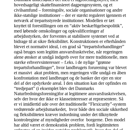
hovedsageligt skattefinansieret dagpengesystem, og et
civilsamfund – foreningsliv, sociale organisationer og andre
ikke-statslige institutioner – der er stærkt reguleret igennem et
netværk af trepartsstyrede institutioner. Modellen er tæt
knyttet til forestillingen om en “aktiv beskæftigelsespolitik”,
med løbende omskolinger og opkvalificeringer af
arbejdsstyrken, der forventes at stabilisere systemet ved at
bidrage til at sikre fleksibilitet. Konstruktionen er efterhånden
blevet et normativt ideal, i en grad så “trepartsforhandlinger”
også bruges som legitim ansvarsfraskrivelse, når regeringen
alene ønsker at undgå indgreb over for mere traditionelle, men
stærke erhvervsinteresser – f.eks. i de nylige ”grønne
trepartsforhandlinger”, hvor landbrugets forurening var blevet
et massivt akut problem, men regeringen ville undgå en åben
konfrontation med landbruget og de banker der ejer en stor
del af det opdyrkede areal. I den situation kan der opfindes en
“tredjepart” (i eksemplet blev det Danmarks
Naturfredningsforening)for at legitimere ansvarsfraskrivelsen,
selv der hvor der ikke er klasseinteresser at repræsentere. Så
er vi imidlertid ude over det traditionelle “Flexicurity”-system
vedrørende arbejdsmarkedet, hvor både den sociale sikkerhed
og fleksibiliteten kræver indordning under det tilknyttede
kontrolregime af myndigheder overfor borgerne. Den model
har altid været et demokratisk problem, fordi legitimiteten