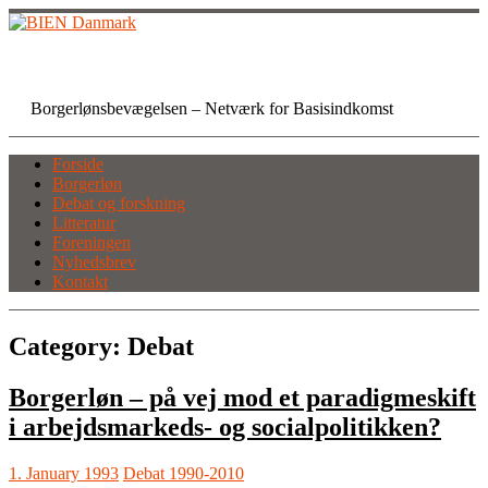
Skip
to
content
BIEN Danmark
Borgerlønsbevægelsen – Netværk for Basisindkomst
Forside
Borgerløn
Debat og forskning
Litteratur
Foreningen
Nyhedsbrev
Kontakt
Category:
Debat
Borgerløn – på vej mod et paradigmeskift
i arbejdsmarkeds- og socialpolitikken?
1. January 1993
Debat 1990-2010