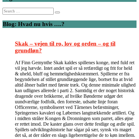
Search
for:
Blog: Hvad nu hvis ….?
Skak – vejen til ro, lov og orden – og til
grundløn?
Af Finn Gemynthe Skak kaldes spillenes konge, med fuld ret
vil jeg hævde. Intet andet spil er så retfærdigt og frit for held
& uheld, bluff og hemmelighedskræmmeri. Spillerne er fra
begyndelsen af stillet grundlæggende lige, bortset fra at hvid
altid åbner ballet med første træk. Og denne minimale ulighed
kan udlignes allerede i parti 2. Samtidig er der noget historisk
dragende over brikkerne, af hvilke Bønderne udgør det
uundværlige fodfolk, den forreste, udsatte linje foran
Officererne, symboliseret ved Tårnenes befæstninger,
Springernes kavaleri og Løbernes langtrækkende artilleri. Og
i midten stråler Kongen & Dronningen som parret, alles øjne
er rettet imod. De kaster glans over dette festlige og ædle spil.
Spillets udviklingshistorie har sågar på sær, synsk vis maget
det så, at der råder en slags ligeberettigelse de to køn imellem.