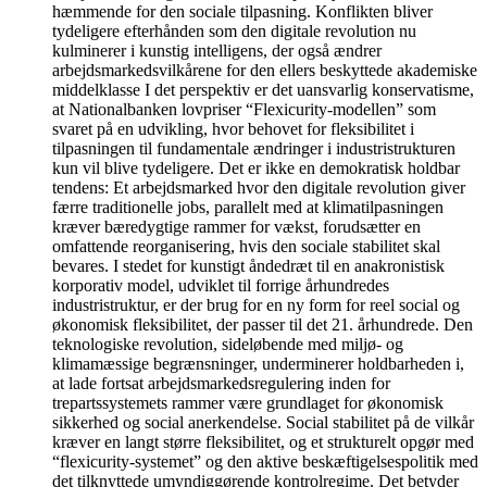
hæmmende for den sociale tilpasning. Konflikten bliver
tydeligere efterhånden som den digitale revolution nu
kulminerer i kunstig intelligens, der også ændrer
arbejdsmarkedsvilkårene for den ellers beskyttede akademiske
middelklasse I det perspektiv er det uansvarlig konservatisme,
at Nationalbanken lovpriser “Flexicurity-modellen” som
svaret på en udvikling, hvor behovet for fleksibilitet i
tilpasningen til fundamentale ændringer i industristrukturen
kun vil blive tydeligere. Det er ikke en demokratisk holdbar
tendens: Et arbejdsmarked hvor den digitale revolution giver
færre traditionelle jobs, parallelt med at klimatilpasningen
kræver bæredygtige rammer for vækst, forudsætter en
omfattende reorganisering, hvis den sociale stabilitet skal
bevares. I stedet for kunstigt åndedræt til en anakronistisk
korporativ model, udviklet til forrige århundredes
industristruktur, er der brug for en ny form for reel social og
økonomisk fleksibilitet, der passer til det 21. århundrede. Den
teknologiske revolution, sideløbende med miljø- og
klimamæssige begrænsninger, underminerer holdbarheden i,
at lade fortsat arbejdsmarkedsregulering inden for
trepartssystemets rammer være grundlaget for økonomisk
sikkerhed og social anerkendelse. Social stabilitet på de vilkår
kræver en langt større fleksibilitet, og et strukturelt opgør med
“flexicurity-systemet” og den aktive beskæftigelsespolitik med
det tilknyttede umyndiggørende kontrolregime. Det betyder