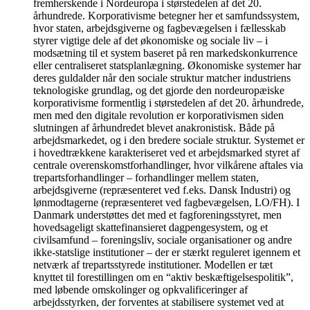
fremherskende i Nordeuropa i størstedelen af det 20.
århundrede. Korporativisme betegner her et samfundssystem,
hvor staten, arbejdsgiverne og fagbevægelsen i fællesskab
styrer vigtige dele af det økonomiske og sociale liv – i
modsætning til et system baseret på ren markedskonkurrence
eller centraliseret statsplanlægning. Økonomiske systemer har
deres guldalder når den sociale struktur matcher industriens
teknologiske grundlag, og det gjorde den nordeuropæiske
korporativisme formentlig i størstedelen af det 20. århundrede,
men med den digitale revolution er korporativismen siden
slutningen af århundredet blevet anakronistisk. Både på
arbejdsmarkedet, og i den bredere sociale struktur. Systemet er
i hovedtrækkene karakteriseret ved et arbejdsmarked styret af
centrale overenskomstforhandlinger, hvor vilkårene aftales via
trepartsforhandlinger – forhandlinger mellem staten,
arbejdsgiverne (repræsenteret ved f.eks. Dansk Industri) og
lønmodtagerne (repræsenteret ved fagbevægelsen, LO/FH). I
Danmark understøttes det med et fagforeningsstyret, men
hovedsageligt skattefinansieret dagpengesystem, og et
civilsamfund – foreningsliv, sociale organisationer og andre
ikke-statslige institutioner – der er stærkt reguleret igennem et
netværk af trepartsstyrede institutioner. Modellen er tæt
knyttet til forestillingen om en “aktiv beskæftigelsespolitik”,
med løbende omskolinger og opkvalificeringer af
arbejdsstyrken, der forventes at stabilisere systemet ved at