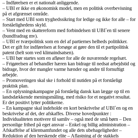
– Indførelsen er et nationalt anliggende.
– UBI er ikke en økonomisk model, men en politisk overbevisning
på et afgrænset område.
– Start med UBI som tryghedssikring for ledige og ikke for alle – for
forståelighedens skyld.
– Vent med en skattereform med forbindelsen til UBI`en til senere
(bundfradrag mv).
– UBI er tværpolitisk som en del af partiernes helheds politikker.
Det er gift for indførelsen at forsøge at gøre den til et partipolitisk
patent (helt som ved klimaindsatsen).
– UBI bør startes som en afløser for alle de nuværende regelsæt.
– Frigørelsen af behandler hæren kan bidrage til nedsat arbejdstid og
bidrage, hvor der mangler varme hænder og andre til fornuftigt
arbejde.
– Promoveringen skal ske i forhold til nutiden på et forståeligt
praktisk plan.
– En oplysningskampagne på forståelig dansk kan lægge op til en
landsdækkende meningsmåling, med risiko for et negativt resultat.
Er det positivt lytter politikerne.
– En kampagne skal indeholde en kort beskrivelse af UBI`en og en
beskrivelse af det, der afskaffes. Diverse hovedpunkter :
Individualiteten motivere til samliv – også med de små børn – Den
personlige frihed på eget ansvar – Enkel og billig administration –
Afskaffelse af klientsamfundet og alle dets ubehageligheder –
Reduktion af den herskende elite – Aflastning af de stakkels