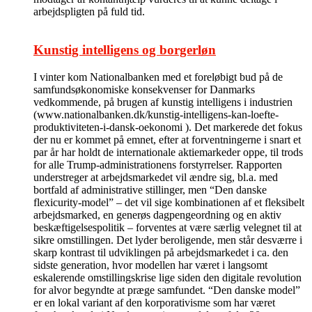
arbejdspligten på fuld tid.
Kunstig intelligens og borgerløn
I vinter kom Nationalbanken med et foreløbigt bud på de
samfundsøkonomiske konsekvenser for Danmarks
vedkommende, på brugen af kunstig intelligens i industrien
(www.nationalbanken.dk/kunstig-intelligens-kan-loefte-
produktiviteten-i-dansk-oekonomi ). Det markerede det fokus
der nu er kommet på emnet, efter at forventningerne i snart et
par år har holdt de internationale aktiemarkeder oppe, til trods
for alle Trump-administrationens forstyrrelser. Rapporten
understreger at arbejdsmarkedet vil ændre sig, bl.a. med
bortfald af administrative stillinger, men “Den danske
flexicurity-model” – det vil sige kombinationen af et fleksibelt
arbejdsmarked, en generøs dagpengeordning og en aktiv
beskæftigelsespolitik – forventes at være særlig velegnet til at
sikre omstillingen. Det lyder beroligende, men står desværre i
skarp kontrast til udviklingen på arbejdsmarkedet i ca. den
sidste generation, hvor modellen har været i langsomt
eskalerende omstillingskrise lige siden den digitale revolution
for alvor begyndte at præge samfundet. “Den danske model”
er en lokal variant af den korporativisme som har været