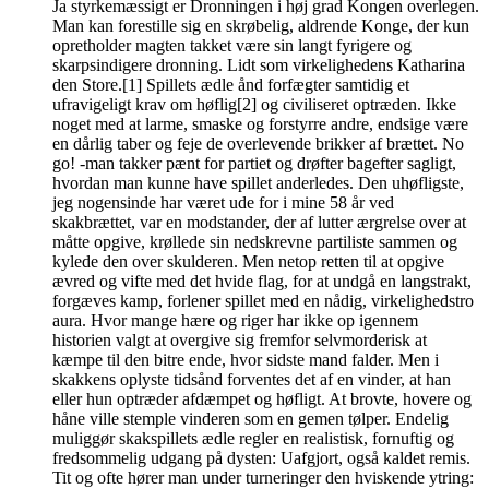
Ja styrkemæssigt er Dronningen i høj grad Kongen overlegen.
Man kan forestille sig en skrøbelig, aldrende Konge, der kun
opretholder magten takket være sin langt fyrigere og
skarpsindigere dronning. Lidt som virkelighedens Katharina
den Store.[1] Spillets ædle ånd forfægter samtidig et
ufravigeligt krav om høflig[2] og civiliseret optræden. Ikke
noget med at larme, smaske og forstyrre andre, endsige være
en dårlig taber og feje de overlevende brikker af brættet. No
go! -man takker pænt for partiet og drøfter bagefter sagligt,
hvordan man kunne have spillet anderledes. Den uhøfligste,
jeg nogensinde har været ude for i mine 58 år ved
skakbrættet, var en modstander, der af lutter ærgrelse over at
måtte opgive, krøllede sin nedskrevne partiliste sammen og
kylede den over skulderen. Men netop retten til at opgive
ævred og vifte med det hvide flag, for at undgå en langstrakt,
forgæves kamp, forlener spillet med en nådig, virkelighedstro
aura. Hvor mange hære og riger har ikke op igennem
historien valgt at overgive sig fremfor selvmorderisk at
kæmpe til den bitre ende, hvor sidste mand falder. Men i
skakkens oplyste tidsånd forventes det af en vinder, at han
eller hun optræder afdæmpet og høfligt. At brovte, hovere og
håne ville stemple vinderen som en gemen tølper. Endelig
muliggør skakspillets ædle regler en realistisk, fornuftig og
fredsommelig udgang på dysten: Uafgjort, også kaldet remis.
Tit og ofte hører man under turneringer den hviskende ytring: