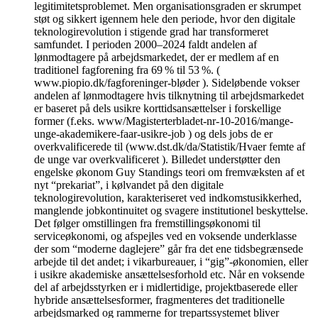
legitimitetsproblemet. Men organisationsgraden er skrumpet
støt og sikkert igennem hele den periode, hvor den digitale
teknologirevolution i stigende grad har transformeret
samfundet. I perioden 2000–2024 faldt andelen af
lønmodtagere på arbejdsmarkedet, der er medlem af en
traditionel fagforening fra 69 % til 53 %. (
www.piopio.dk/fagforeninger-bløder ). Sideløbende vokser
andelen af lønmodtagere hvis tilknytning til arbejdsmarkedet
er baseret på dels usikre korttidsansættelser i forskellige
former (f.eks. www/Magisterterbladet-nr-10-2016/mange-
unge-akademikere-faar-usikre-job ) og dels jobs de er
overkvalificerede til (www.dst.dk/da/Statistik/Hvaer femte af
de unge var overkvalificeret ). Billedet understøtter den
engelske økonom Guy Standings teori om fremvæksten af et
nyt “prekariat”, i kølvandet på den digitale
teknologirevolution, karakteriseret ved indkomstusikkerhed,
manglende jobkontinuitet og svagere institutionel beskyttelse.
Det følger omstillingen fra fremstillingsøkonomi til
serviceøkonomi, og afspejles ved en voksende underklasse
der som “moderne daglejere” går fra det ene tidsbegrænsede
arbejde til det andet; i vikarbureauer, i “gig”-økonomien, eller
i usikre akademiske ansættelsesforhold etc. Når en voksende
del af arbejdsstyrken er i midlertidige, projektbaserede eller
hybride ansættelsesformer, fragmenteres det traditionelle
arbejdsmarked og rammerne for trepartssystemet bliver