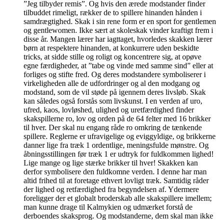
”Jeg tilbyder remis”. Og hvis den ærede modstander finder
tilbuddet rimeligt, rækker de to spillere hinanden hånden i
samdrægtighed. Skak i sin rene form er en sport for gentlemen
og gentlewomen. Ikke sært at skoleskak vinder kraftigt frem i
disse år. Mangen lærer har iagttaget, hvorledes skakken lærer
børn at respektere hinanden, at konkurrere uden beskidte
tricks, at sidde stille og roligt og koncentrere sig, at opøve
egne færdigheder, at ”tabe og vinde med samme sind” eller at
forliges og stifte fred. Og deres modstandere symboliserer i
virkeligheden alle de udfordringer og al den modgang og
modstand, som de vil støde på igennem deres livsløb. Skak
kan således også forstås som livskunst. I en verden af uro,
ufred, kaos, lovløshed, ulighed og uretfærdighed finder
skakspillerne ro, lov og orden på de 64 felter med 16 brikker
til hver. Der skal nu engang råde ro omkring de tænkende
spillere. Reglerne er ufravigelige og eviggyldige, og brikkerne
danner lige fra træk 1 ordentlige, meningsfulde mønstre. Og
åbningsstillingen før træk 1 er udtryk for fuldkommen lighed!
Lige mange og lige stærke brikker til hver! Skakken kan
derfor symbolisere den fuldkomne verden. I denne har man
altid frihed til at foretage ethvert lovligt træk. Samtidig råder
der lighed og retfærdighed fra begyndelsen af. Ydermere
foreligger der et globalt broderskab alle skakspillere imellem;
man kunne drage til Kalmykien og udmærket forstå de
derboendes skaksprog. Og modstanderne, dem skal man ikke