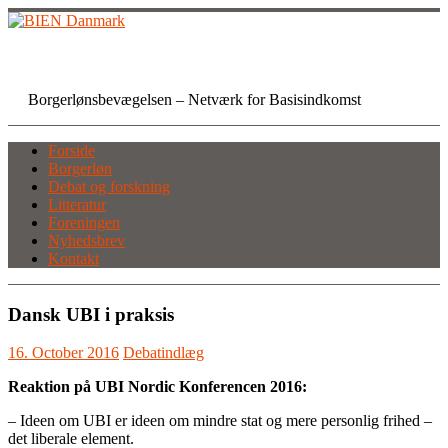
Skip
to
content
BIEN Danmark
Borgerlønsbevægelsen – Netværk for Basisindkomst
Forside
Borgerløn
Debat og forskning
Litteratur
Foreningen
Nyhedsbrev
Kontakt
Dansk UBI i praksis
16. October 2016
Debatindlæg
Reaktion på UBI Nordic Konferencen 2016:
– Ideen om UBI er ideen om mindre stat og mere personlig frihed –
det liberale element.