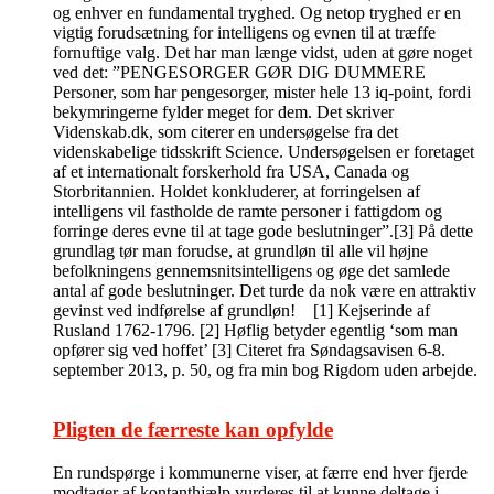
og enhver en fundamental tryghed. Og netop tryghed er en
vigtig forudsætning for intelligens og evnen til at træffe
fornuftige valg. Det har man længe vidst, uden at gøre noget
ved det: ”PENGESORGER GØR DIG DUMMERE
Personer, som har pengesorger, mister hele 13 iq-point, fordi
bekymringerne fylder meget for dem. Det skriver
Videnskab.dk, som citerer en undersøgelse fra det
videnskabelige tidsskrift Science. Undersøgelsen er foretaget
af et internationalt forskerhold fra USA, Canada og
Storbritannien. Holdet konkluderer, at forringelsen af
intelligens vil fastholde de ramte personer i fattigdom og
forringe deres evne til at tage gode beslutninger”.[3] På dette
grundlag tør man forudse, at grundløn til alle vil højne
befolkningens gennemsnitsintelligens og øge det samlede
antal af gode beslutninger. Det turde da nok være en attraktiv
gevinst ved indførelse af grundløn! [1] Kejserinde af
Rusland 1762-1796. [2] Høflig betyder egentlig ‘som man
opfører sig ved hoffet’ [3] Citeret fra Søndagsavisen 6-8.
september 2013, p. 50, og fra min bog Rigdom uden arbejde.
Pligten de færreste kan opfylde
En rundspørge i kommunerne viser, at færre end hver fjerde
modtager af kontanthjælp vurderes til at kunne deltage i