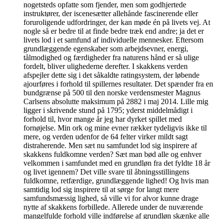
nogetsteds opfatte som fjender, men som godhjertede
instruktører, der iscenesætter allehånde fascinerende eller
foruroligende udfordringer, der kan møde én på livets vej. At
nogle så er bedre til at finde bedre træk end andre; ja det er
livets lod i et samfund af individuelle mennesker. Eftersom
grundlæggende egenskaber som arbejdsevner, energi,
tålmodighed og færdigheder fra naturens hånd er så ulige
fordelt, bliver ulighederne derefter. I skakkens verden
afspejler dette sig i det såkaldte ratingsystem, der løbende
ajourføres i forhold til spillernes resultater. Det spænder fra en
bundgrænse på 500 til den norske verdensmester Magnus
Carlsens absolutte maksimum på 2882 i maj 2014. Lille mig
ligger i skrivende stund på 1795; yderst middelmådigt i
forhold til, hvor mange år jeg har dyrket spillet med
fornøjelse. Min ork og mine evner rækker tydeligvis ikke til
mere, og verden udenfor de 64 felter virker mildt sagt
distraherende. Men sæt nu samfundet lod sig inspirere af
skakkens fuldkomne verden? Sæt man bød alle og enhver
velkommen i samfundet med en grundløn fra det fyldte 18 år
og livet igennem? Det ville svare til åbningsstillingens
fuldkomne, retfærdige, grundlæggende lighed! Og hvis man
samtidig lod sig inspirere til at sørge for langt mere
samfundsmæssig lighed, så ville vi for alvor kunne drage
nytte af skakkens forbillede. Allerede under de nuværende
mangelfulde forhold ville indførelse af grundløn skænke alle