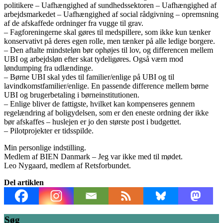
politikere – Uafhængighed af sundhedssektoren – Uafhængighed af
arbejdsmarkedet – Uafhængighed af social rådgivning – opremsning
af de afskaffede ordninger fra vugge til grav.
– Fagforeningerne skal gøres til medspillere, som ikke kun tænker
konservativt på deres egen rolle, men tænker på alle ledige borgere.
– Den aftalte mindsteløn bør ophøjes til lov, og differencen mellem
UBI og arbejdsløn efter skat tydeligøres. Også værn mod
løndumping fra udlændinge.
– Børne UBI skal ydes til familier/enlige på UBI og til
lavindkomstfamilier/enlige. En passende difference mellem børne
UBI og brugerbetaling i børneinstitutionen.
– Enlige bliver de fattigste, hvilket kan kompenseres gennem
regelændring af boligydelsen, som er den eneste ordning der ikke
bør afskaffes – huslejen er jo den største post i budgettet.
– Pilotprojekter er tidsspilde.
Min personlige indstilling.
Medlem af BIEN Danmark – Jeg var ikke med til mødet.
Leo Nygaard, medlem af Retsforbundet.
Del artiklen
Søg