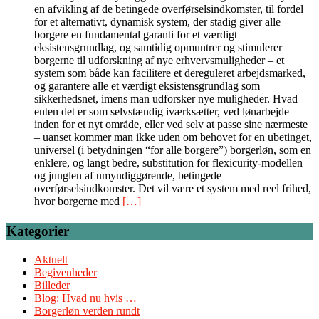
en afvikling af de betingede overførselsindkomster, til fordel
for et alternativt, dynamisk system, der stadig giver alle
borgere en fundamental garanti for et værdigt
eksistensgrundlag, og samtidig opmuntrer og stimulerer
borgerne til udforskning af nye erhvervsmuligheder – et
system som både kan facilitere et dereguleret arbejdsmarked,
og garantere alle et værdigt eksistensgrundlag som
sikkerhedsnet, imens man udforsker nye muligheder. Hvad
enten det er som selvstændig iværksætter, ved lønarbejde
inden for et nyt område, eller ved selv at passe sine nærmeste
– uanset kommer man ikke uden om behovet for en ubetinget,
universel (i betydningen “for alle borgere”) borgerløn, som en
enklere, og langt bedre, substitution for flexicurity-modellen
og junglen af umyndiggørende, betingede
overførselsindkomster. Det vil være et system med reel frihed,
hvor borgerne med
[…]
Kategorier
Aktuelt
Begivenheder
Billeder
Blog: Hvad nu hvis …
Borgerløn verden rundt