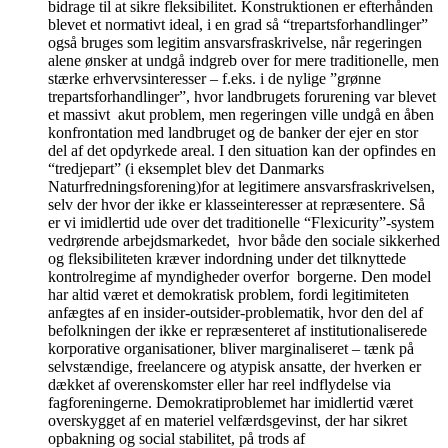
bidrage til at sikre fleksibilitet. Konstruktionen er efterhånden
blevet et normativt ideal, i en grad så “trepartsforhandlinger”
også bruges som legitim ansvarsfraskrivelse, når regeringen
alene ønsker at undgå indgreb over for mere traditionelle, men
stærke erhvervsinteresser – f.eks. i de nylige ”grønne
trepartsforhandlinger”, hvor landbrugets forurening var blevet
et massivt akut problem, men regeringen ville undgå en åben
konfrontation med landbruget og de banker der ejer en stor
del af det opdyrkede areal. I den situation kan der opfindes en
“tredjepart” (i eksemplet blev det Danmarks
Naturfredningsforening)for at legitimere ansvarsfraskrivelsen,
selv der hvor der ikke er klasseinteresser at repræsentere. Så
er vi imidlertid ude over det traditionelle “Flexicurity”-system
vedrørende arbejdsmarkedet, hvor både den sociale sikkerhed
og fleksibiliteten kræver indordning under det tilknyttede
kontrolregime af myndigheder overfor borgerne. Den model
har altid været et demokratisk problem, fordi legitimiteten
anfægtes af en insider-outsider-problematik, hvor den del af
befolkningen der ikke er repræsenteret af institutionaliserede
korporative organisationer, bliver marginaliseret – tænk på
selvstændige, freelancere og atypisk ansatte, der hverken er
dækket af overenskomster eller har reel indflydelse via
fagforeningerne. Demokratiproblemet har imidlertid været
overskygget af en materiel velfærdsgevinst, der har sikret
opbakning og social stabilitet, på trods af