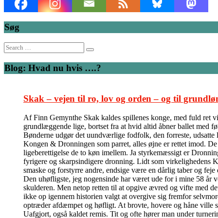
Søg
Search
for:
Blog: Hvad nu hvis ….?
Skak – vejen til ro, lov og orden – og til grundlø
Af Finn Gemynthe Skak kaldes spillenes konge, med fuld ret vil 
grundlæggende lige, bortset fra at hvid altid åbner ballet med f
Bønderne udgør det uundværlige fodfolk, den forreste, udsatte l
Kongen & Dronningen som parret, alles øjne er rettet imod. De kas
ligeberettigelse de to køn imellem. Ja styrkemæssigt er Dronni
fyrigere og skarpsindigere dronning. Lidt som virkelighedens Ka
smaske og forstyrre andre, endsige være en dårlig taber og feje
Den uhøfligste, jeg nogensinde har været ude for i mine 58 år v
skulderen. Men netop retten til at opgive ævred og vifte med de
ikke op igennem historien valgt at overgive sig fremfor selvmord
optræder afdæmpet og høfligt. At brovte, hovere og håne ville 
Uafgjort, også kaldet remis. Tit og ofte hører man under turner