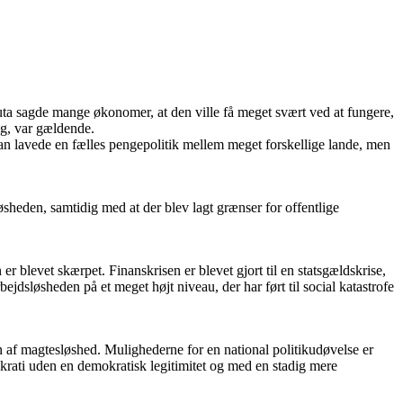
luta sagde mange økonomer, at den ville få meget svært ved at fungere,
og, var gældende.
an lavede en fælles pengepolitik mellem meget forskellige lande, men
øsheden, samtidig med at der blev lagt grænser for offentlige
r blevet skærpet. Finanskrisen er blevet gjort til en statsgældskrise,
ejdsløsheden på et meget højt niveau, der har ført til social katastrofe
on af magtesløshed. Mulighederne for en national politikudøvelse er
nokrati uden en demokratisk legitimitet og med en stadig mere