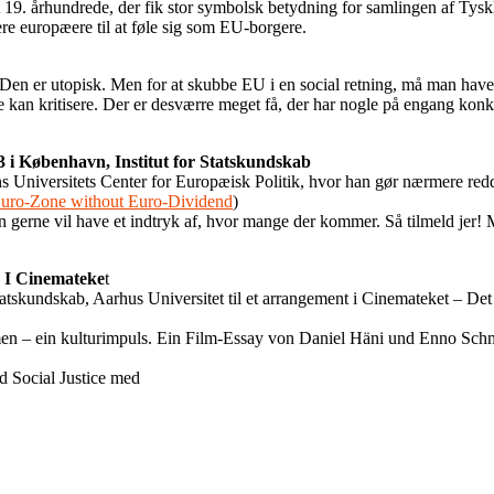
. århundrede, der fik stor symbolsk betydning for samlingen af Tyskland
e europæere til at føle sig som EU-borgere.
 Den er utopisk. Men for at skubbe EU i en social retning, må man have n
e kan kritisere. Der er desværre meget få, der har nogle på engang konkr
3 i København, Institut for Statskundskab
Universitets Center for Europæisk Politik, hvor han gør nærmere redde
uro-Zone without Euro-Dividend
)
n gerne vil have et indtryk af, hvor mange der kommer. Så tilmeld jer! 
. I Cinemateke
t
atskundskab, Aarhus Universitet til et arrangement i Cinemateket – D
 ein kulturimpuls. Ein Film-Essay von Daniel Häni und Enno Schmidt. 
d Social Justice med