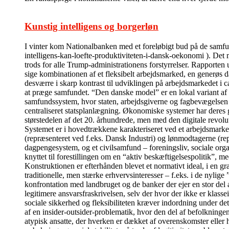
Kunstig intelligens og borgerløn
I vinter kom Nationalbanken med et foreløbigt bud på de sam
intelligens-kan-loefte-produktiviteten-i-dansk-oekonomi ). Det m
trods for alle Trump-administrationens forstyrrelser. Rapporten 
sige kombinationen af et fleksibelt arbejdsmarked, en generøs da
desværre i skarp kontrast til udviklingen på arbejdsmarkedet i c
at præge samfundet. “Den danske model” er en lokal variant af
samfundssystem, hvor staten, arbejdsgiverne og fagbevægelsen i 
centraliseret statsplanlægning. Økonomiske systemer har deres 
størstedelen af det 20. århundrede, men med den digitale revolu
Systemet er i hovedtrækkene karakteriseret ved et arbejdsmarked
(repræsenteret ved f.eks. Dansk Industri) og lønmodtagerne (re
dagpengesystem, og et civilsamfund – foreningsliv, sociale organi
knyttet til forestillingen om en “aktiv beskæftigelsespolitik”, me
Konstruktionen er efterhånden blevet et normativt ideal, i en g
traditionelle, men stærke erhvervsinteresser – f.eks. i de nyli
konfrontation med landbruget og de banker der ejer en stor del 
legitimere ansvarsfraskrivelsen, selv der hvor der ikke er klass
sociale sikkerhed og fleksibiliteten kræver indordning under de
af en insider-outsider-problematik, hvor den del af befolkningen
atypisk ansatte, der hverken er dækket af overenskomster eller 