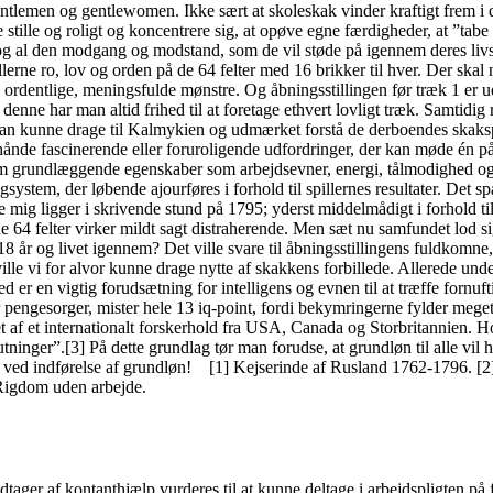
ntlemen og gentlewomen. Ikke sært at skoleskak vinder kraftigt frem i d
 stille og roligt og koncentrere sig, at opøve egne færdigheder, at ”tabe
og al den modgang og modstand, som de vil støde på igennem deres livsl
llerne ro, lov og orden på de 64 felter med 16 brikker til hver. Der ska
1 ordentlige, meningsfulde mønstre. Og åbningsstillingen før træk 1 er 
nne har man altid frihed til at foretage ethvert lovligt træk. Samtidig
m; man kunne drage til Kalmykien og udmærket forstå de derboendes ska
ånde fascinerende eller foruroligende udfordringer, der kan møde én på l
som grundlæggende egenskaber som arbejdsevner, energi, tålmodighed og f
tingsystem, der løbende ajourføres i forhold til spillernes resultater. D
ig ligger i skrivende stund på 1795; yderst middelmådigt i forhold til,
de 64 felter virker mildt sagt distraherende. Men sæt nu samfundet lod
 år og livet igennem? Det ville svare til åbningsstillingens fuldkomne
ville vi for alvor kunne drage nytte af skakkens forbillede. Allerede u
er en vigtig forudsætning for intelligens og evnen til at træffe fornuft
r, mister hele 13 iq-point, fordi bekymringerne fylder meget for 
t af et internationalt forskerhold fra USA, Canada og Storbritannien. Hol
lutninger”.[3] På dette grundlag tør man forudse, at grundløn til alle vi
t ved indførelse af grundløn! [1] Kejserinde af Rusland 1762-1796. [2]
 Rigdom uden arbejde.
ager af kontanthjælp vurderes til at kunne deltage i arbejdspligten på f