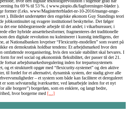
periode, hvor den digitale teknologirevolution i stigende grad har
orening fra 69 % til 53 %. ( www.piopio.dk/fagforeninger-bløder ).
ellige former (f.eks. www/Magisterterbladet-nr-10-2016/mange-unge-
ceret ). Billedet understøtter den engelske økonom Guy Standings teori
 jobkontinuitet og svagere institutionel beskyttelse. Det følger
det ene tidsbegrænsede arbejde til det andet; i vikarbureauer, i
ede eller hybride ansættelsesformer, fragmenteres det traditionelle
m den digitale revolution nu kulminerer i kunstig intelligens, der
me, at Nationalbanken lovpriser “Flexicurity-modellen” som svaret på
t er ikke en demokratisk holdbar tendens: Et arbejdsmarked hvor den
 omfattende reorganisering, hvis den sociale stabilitet skal bevares. I
form for reel social og økonomisk fleksibilitet, der passer til det 21.
 fortsat arbejdsmarkedsregulering inden for trepartssystemets
et, og et strukturelt opgør med “flexicurity-systemet” og den aktive
til fordel for et alternativt, dynamisk system, der stadig giver alle
rhvervsmuligheder – et system som både kan facilitere et dereguleret
 er som selvstændig iværksætter, ved lønarbejde inden for et nyt
r alle borgere”) borgerløn, som en enklere, og langt bedre,
 frihed, hvor borgerne med
[…]