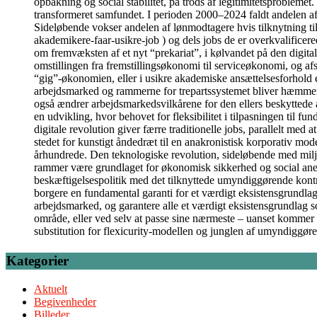
opbakning og social stabilitet, på trods af legitimitetsprobleme
transformeret samfundet. I perioden 2000–2024 faldt andelen af
Sideløbende vokser andelen af lønmodtagere hvis tilknytning ti
akademikere-faar-usikre-job ) og dels jobs de er overkvalificer
om fremvæksten af et nyt “prekariat”, i kølvandet på den digita
omstillingen fra fremstillingsøkonomi til serviceøkonomi, og af
“gig”-økonomien, eller i usikre akademiske ansættelsesforhold et
arbejdsmarked og rammerne for trepartssystemet bliver hæmmende 
også ændrer arbejdsmarkedsvilkårene for den ellers beskyttede 
en udvikling, hvor behovet for fleksibilitet i tilpasningen til 
digitale revolution giver færre traditionelle jobs, parallelt med
stedet for kunstigt åndedræt til en anakronistisk korporativ model
århundrede. Den teknologiske revolution, sideløbende med milj
rammer være grundlaget for økonomisk sikkerhed og social anerken
beskæftigelsespolitik med det tilknyttede umyndiggørende kontrol
borgere en fundamental garanti for et værdigt eksistensgrundlag
arbejdsmarked, og garantere alle et værdigt eksistensgrundlag 
område, eller ved selv at passe sine nærmeste – uanset kommer 
substitution for flexicurity-modellen og junglen af umyndiggør
Kategorier
Aktuelt
Begivenheder
Billeder