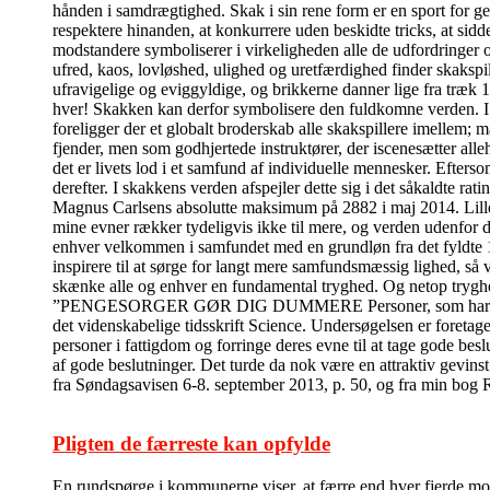
hånden i samdrægtighed. Skak i sin rene form er en sport for ge
respektere hinanden, at konkurrere uden beskidte tricks, at sidde
modstandere symboliserer i virkeligheden alle de udfordringer 
ufred, kaos, lovløshed, ulighed og uretfærdighed finder skakspi
ufravigelige og eviggyldige, og brikkerne danner lige fra træk 
hver! Skakken kan derfor symbolisere den fuldkomne verden. I de
foreligger der et globalt broderskab alle skakspillere imelle
fjender, men som godhjertede instruktører, der iscenesætter alleh
det er livets lod i et samfund af individuelle mennesker. Efter
derefter. I skakkens verden afspejler dette sig i det såkaldte ra
Magnus Carlsens absolutte maksimum på 2882 i maj 2014. Lille m
mine evner rækker tydeligvis ikke til mere, og verden udenfor 
enhver velkommen i samfundet med en grundløn fra det fyldte 18
inspirere til at sørge for langt mere samfundsmæssig lighed, så 
skænke alle og enhver en fundamental tryghed. Og netop tryghed 
”PENGESORGER GØR DIG DUMMERE Personer, som har pengesorge
det videnskabelige tidsskrift Science. Undersøgelsen er foretage
personer i fattigdom og forringe deres evne til at tage gode bes
af gode beslutninger. Det turde da nok være en attraktiv gevins
fra Søndagsavisen 6-8. september 2013, p. 50, og fra min bog
Pligten de færreste kan opfylde
En rundspørge i kommunerne viser, at færre end hver fjerde modt