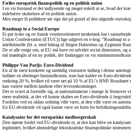
Fælles europæisk finanspolitik og en politisk union
I en vis forstand er det indlysende og meget enkelt at se, hvad der kr
indebærer skabelsen af en politisk union.
Men meget få politikere tør sige det på grund af den stigende euroske
Roadmap to a Social Europe
Et par tyske og en fransk venstreorienteret tænketank har i samarbej
Union Confederation (ETUC)) lige udgivet en e-bog: ”Roadmap to a So
intellektuelle (bl. a. med bidrag af Jürgen Habermas og Zygmunt Baum
De er alle enige om, at EU må have en udvidet social dimension, og a
må imødegås af en ny politik, der fastlægger en vis minimumsindkomst (
Philippe Van Parijs: Euro-Dividend
En af de mest konkrete og samtidig visionære indlæg i denne antologi e
indføre en ubetinget basisindkomst, som han kalder en Euro-divide
omkring 20 %, hvilket vil være tæt på 10 % af EU’s BNP. Resultatet vil 
kan variere mellem landene efter leveomkostninger.
Det er svært at forestille sig, at nationalstaterne i mange år fremove
mere realistisk, at der vil kunne skabes en Euro-dividende (i begyndels
Fordelen ved en sådan ordning ville være, at den ville være en automati
En EU-dividende vil også kunne være en form for befolkningsstabilisa
Katalysator for det europæiske medborgerskab
Den største fordel ved EU-dividende er, at den kan blive en katalysa
legitimitet, hvilket almindelige teknokratiske finanspolitiske instrumen