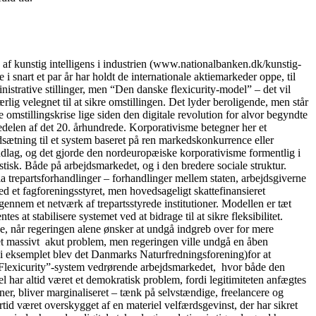
kunstig intelligens i industrien (www.nationalbanken.dk/kunstig-
 snart et par år har holdt de internationale aktiemarkeder oppe, til
nistrative stillinger, men “Den danske flexicurity-model” – det vil
lig velegnet til at sikre omstillingen. Det lyder beroligende, men står
 omstillingskrise lige siden den digitale revolution for alvor begyndte
delen af det 20. århundrede. Korporativisme betegner her et
dsætning til et system baseret på ren markedskonkurrence eller
ndlag, og det gjorde den nordeuropæiske korporativisme formentlig i
tisk. Både på arbejdsmarkedet, og i den bredere sociale struktur.
ia trepartsforhandlinger – forhandlinger mellem staten, arbejdsgiverne
 et fagforeningsstyret, men hovedsageligt skattefinansieret
igennem et netværk af trepartsstyrede institutioner. Modellen er tæt
 at stabilisere systemet ved at bidrage til at sikre fleksibilitet.
se, når regeringen alene ønsker at undgå indgreb over for mere
t et massivt akut problem, men regeringen ville undgå en åben
” (i eksemplet blev det Danmarks Naturfredningsforening)for at
lle “Flexicurity”-system vedrørende arbejdsmarkedet, hvor både den
 har altid været et demokratisk problem, fordi legitimiteten anfægtes
oner, bliver marginaliseret – tænk på selvstændige, freelancere og
tid været overskygget af en materiel velfærdsgevinst, der har sikret