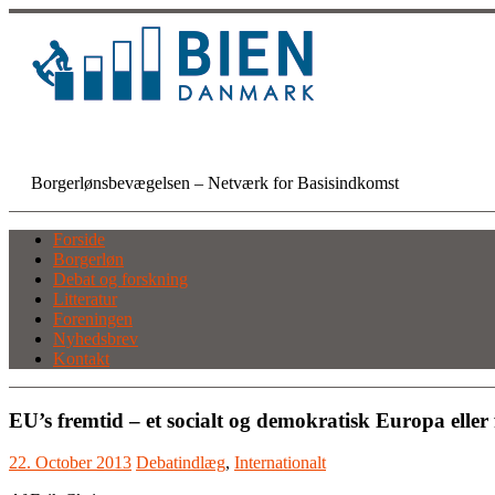
Skip
to
content
BIEN Danmark
Borgerlønsbevægelsen – Netværk for Basisindkomst
Forside
Borgerløn
Debat og forskning
Litteratur
Foreningen
Nyhedsbrev
Kontakt
EU’s fremtid – et socialt og demokratisk Europa elle
22. October 2013
Debatindlæg
,
Internationalt