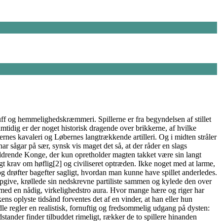
luff og hemmelighedskræmmeri. Spillerne er fra begyndelsen af stillet
amtidig er der noget historisk dragende over brikkerne, af hvilke
rnes kavaleri og Løbernes langtrækkende artilleri. Og i midten stråler
ar sågar på sær, synsk vis maget det så, at der råder en slags
aldrende Konge, der kun opretholder magten takket være sin langt
gt krav om høflig[2] og civiliseret optræden. Ikke noget med at larme,
og drøfter bagefter sagligt, hvordan man kunne have spillet anderledes.
 opgive, krøllede sin nedskrevne partiliste sammen og kylede den over
t med en nådig, virkelighedstro aura. Hvor mange hære og riger har
ns oplyste tidsånd forventes det af en vinder, at han eller hun
e regler en realistisk, fornuftig og fredsommelig udgang på dysten:
tander finder tilbuddet rimeligt, rækker de to spillere hinanden