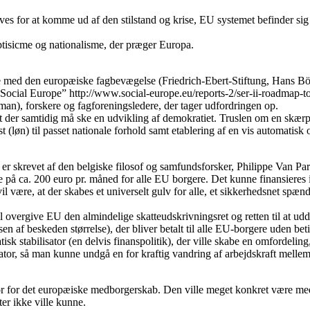
æves for at komme ud af den stilstand og krise, EU systemet befinder sig 
ptisicme og nationalisme, der præger Europa.
de med den europæiske fagbevægelse (Friedrich-Ebert-Stiftung, Hans Böc
cial Europe” http://www.social-europe.eu/reports-2/ser-ii-roadmap-to-a
an), forskere og fagforeningsledere, der tager udfordringen op.
t der samtidig må ske en udvikling af demokratiet. Truslen om en skær
løn) til passet nationale forhold samt etablering af en vis automatisk 
r skrevet af den belgiske filosof og samfundsforsker, Philippe Van Pari
nde på ca. 200 euro pr. måned for alle EU borgere. Det kunne finansi
være, at der skabes et universelt gulv for alle, et sikkerhedsnet spændt
r vil overgive EU den almindelige skatteudskrivningsret og retten til at
en af beskeden størrelse), der bliver betalt til alle EU-borgere uden beti
sk stabilisator (en delvis finanspolitik), der ville skabe en omfordelin
tor, så man kunne undgå en for kraftig vandring af arbejdskraft mellem 
tor for det europæiske medborgerskab. Den ville meget konkret være med
ter ikke ville kunne.