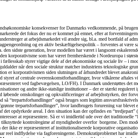
fundsøkonomiske konsekvenser for Danmarks vedkommende, på brugen af 
arkerede det fokus der nu er kommet på emnet, efter at forventningerne i
understreger at arbejdsmarkedet vil ændre sig, bl.a. med bortfald af admi
gpengeordning og en aktiv beskæftigelsespolitik – forventes at være sær
a. den sidste generation, hvor modellen har været i langsomt eskalerende
 den korporativisme som har været fremherskende i Nordeuropa i største
fællesskab styrer vigtige dele af det økonomiske og sociale liv – i mo
guldalder når den sociale struktur matcher industriens teknologiske gru
tion er korporativismen siden slutningen af århundredet blevet anakronis
 styret af centrale overenskomstforhandlinger, hvor vilkårene aftales v
præsenteret ved fagbevægelsen, LO/FH). I Danmark understøttes det med
sationer og andre ikke-statslige institutioner – der er stærkt reguleret 
d løbende omskolinger og opkvalificeringer af arbejdsstyrken, der forventes
rad så “trepartsforhandlinger” også bruges som legitim ansvarsfraskrivel
ge ”grønne trepartsforhandlinger”, hvor landbrugets forurening var bleve
af det opdyrkede areal. I den situation kan der opfindes en “tredjepart
einteresser at repræsentere. Så er vi imidlertid ude over det traditione
t tilknyttede kontrolregime af myndigheder overfor borgerne. Den model
 der ikke er repræsenteret af institutionaliserede korporative organisati
har reel indflydelse via fagforeningerne. Demokratiproblemet har imidler