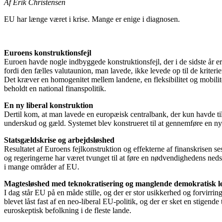
Af Erik Christensen
EU har længe været i krise. Mange er enige i diagnosen.
Euroens konstruktionsfejl
Euroen havde nogle indbyggede konstruktionsfejl, der i de sidste år er
fordi den fælles valutaunion, man lavede, ikke levede op til de kriter
Det kræver en homogenitet mellem landene, en fleksibilitet og mobili
beholdt en national finanspolitik.
En ny liberal konstruktion
Dertil kom, at man lavede en europæisk centralbank, der kun havde til 
underskud og gæld. Systemet blev konstrueret til at gennemføre en ny l
Statsgældskrise og arbejdsløshed
Resultatet af Euroens fejlkonstruktion og effekterne af finanskrisen se
og regeringerne har været tvunget til at føre en nødvendighedens nedskær
i mange områder af EU.
Magtesløshed med teknokratisering og manglende demokratisk le
I dag står EU på en måde stille, og der er stor usikkerhed og forvirri
blevet låst fast af en neo-liberal EU-politik, og der er sket en stige
euroskeptisk befolkning i de fleste lande.