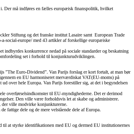
i. Der må indføres en fælles europæisk finanspolitik, hvilket
kler Stiftung og det franske institut Lasaire samt European Trade
-social-europe/ med 43 artikler af forskellige europæiske
pet indbyrdes konkurrence nedad på sociale standarder og beskatning
omfordeling set i forhold til konjunkturudviklingen.
js ”The Euro-Dividend”. Van Parijs forslag er kort fortalt, at man bør
eres igennem en EU harmoniseret merværdiskat VAT(EU-moms) på
 ud over hele Europa. Van Parijs forestiller sig, at det i begyndelsen
 uddele overførselsindkomster til EU-myndighederne. Det er derimod
ngelser. Den ville være forholdsvis let at skabe og administrere.
g, der ville modvirke konjunkturerne.
de fattige dele og de mere velstående dele af Europa.
 til at styrke identifikationen med EU og dermed EU institutionernes