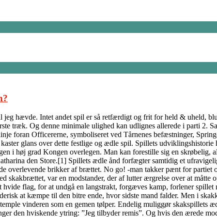
n?
jeg hævde. Intet andet spil er så retfærdigt og frit for held & uheld, b
ørste træk. Og denne minimale ulighed kan udlignes allerede i parti 2. S
inje foran Officererne, symboliseret ved Tårnenes befæstninger, Springe
ter glans over dette festlige og ædle spil. Spillets udviklingshistorie h
ngen i høj grad Kongen overlegen. Man kan forestille sig en skrøbelig, 
tharina den Store.[1] Spillets ædle ånd forfægter samtidig et ufravigeli
 de overlevende brikker af brættet. No go! -man takker pænt for partiet 
ed skakbrættet, var en modstander, der af lutter ærgrelse over at måtte
t hvide flag, for at undgå en langstrakt, forgæves kamp, forlener spille
erisk at kæmpe til den bitre ende, hvor sidste mand falder. Men i skakke
stemple vinderen som en gemen tølper. Endelig muliggør skakspillets ædl
inger den hviskende ytring: ”Jeg tilbyder remis”. Og hvis den ærede mods