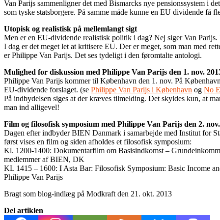
Van Parijs sammenligner det med Bismarcks nye pensionssystem i det 19
som tyske statsborgere. På samme måde kunne en EU dividende få fler
Utopisk og realistisk på mellemlangt sigt
Men er en EU-dividende realistisk politik i dag? Nej siger Van Parijs.
I dag er det meget let at kritisere EU. Der er meget, som man med rett
er Philippe Van Parijs. Det ses tydeligt i den føromtalte antologi.
Mulighed for diskussion med Philippe Van Parijs den 1. nov. 201
Philippe Van Parijs kommer til København den 1. nov. På Københavns 
EU-dividende forslaget. (se
Philippe Van Parijs i København
og
No E
På indbydelsen siges at der kræves tilmelding. Det skyldes kun, at ma
man ind alligevel!
Film og filosofisk symposium med Philippe Van Parijs den 2. nov
Dagen efter indbyder BIEN Danmark i samarbejde med Institut for St
først vises en film og siden afholdes et filosofisk symposium:
Kl. 1200-1400: Dokumentarfilm om Basisindkomst – Grundeinkommen –
medlemmer af BIEN, DK
KL 1415 – 1600: I Asta Bar: Filosofisk Symposium: Basic Income an
Philippe Van Parijs
Bragt som blog-indlæg på Modkraft den 21. okt. 2013
Del artiklen