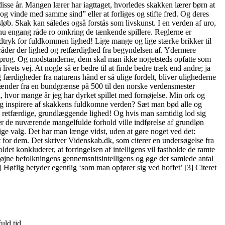
isse år. Mangen lærer har iagttaget, hvorledes skakken lærer børn at
 og vinde med samme sind” eller at forliges og stifte fred. Og deres
øb. Skak kan således også forstås som livskunst. I en verden af uro,
l nu engang råde ro omkring de tænkende spillere. Reglerne er
udtryk for fuldkommen lighed! Lige mange og lige stærke brikker til
 råder der lighed og retfærdighed fra begyndelsen af. Ydermere
ksprog. Og modstanderne, dem skal man ikke nogetsteds opfatte som
ivets vej. At nogle så er bedre til at finde bedre træk end andre; ja
ærdigheder fra naturens hånd er så ulige fordelt, bliver ulighederne
et spænder fra en bundgrænse på 500 til den norske verdensmester
 hvor mange år jeg har dyrket spillet med fornøjelse. Min ork og
 sig inspirere af skakkens fuldkomne verden? Sæt man bød alle og
, retfærdige, grundlæggende lighed! Og hvis man samtidig lod sig
nder de nuværende mangelfulde forhold ville indførelse af grundløn
ige valg. Det har man længe vidst, uden at gøre noget ved det:
dem. Det skriver Videnskab.dk, som citerer en undersøgelse fra
det konkluderer, at forringelsen af intelligens vil fastholde de ramte
l højne befolkningens gennemsnitsintelligens og øge det samlede antal
 Høflig betyder egentlig ‘som man opfører sig ved hoffet’ [3] Citeret
uld tid.