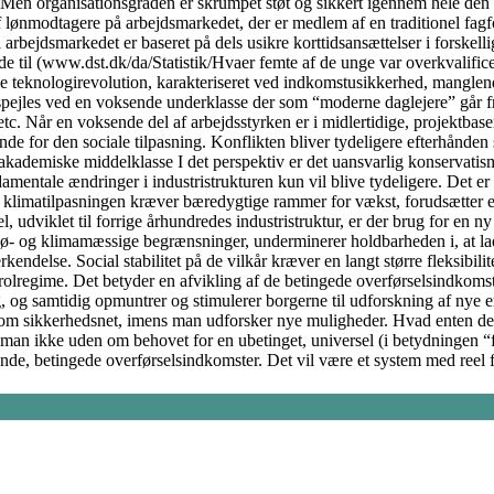
t. Men organisationsgraden er skrumpet støt og sikkert igennem hele den 
 lønmodtagere på arbejdsmarkedet, der er medlem af en traditionel fagf
l arbejdsmarkedet er baseret på dels usikre korttidsansættelser i forsk
ede til (www.dst.dk/da/Statistik/Hvaer femte af de unge var overkvalifi
le teknologirevolution, karakteriseret ved indkomstusikkerhed, manglende
spejles ved en voksende underklasse der som “moderne daglejere” går fra 
c. Når en voksende del af arbejdsstyrken er i midlertidige, projektbaser
for den sociale tilpasning. Konflikten bliver tydeligere efterhånden so
akademiske middelklasse I det perspektiv er det uansvarlig konservatis
fundamentale ændringer i industristrukturen kun vil blive tydeligere. De
 at klimatilpasningen kræver bæredygtige rammer for vækst, forudsætter en
, udviklet til forrige århundredes industristruktur, er der brug for en ny 
ø- og klimamæssige begrænsninger, underminerer holdbarheden i, at lade
delse. Social stabilitet på de vilkår kræver en langt større fleksibilit
regime. Det betyder en afvikling af de betingede overførselsindkomster, 
, og samtidig opmuntrer og stimulerer borgerne til udforskning af nye e
som sikkerhedsnet, imens man udforsker nye muligheder. Hvad enten det
man ikke uden om behovet for en ubetinget, universel (i betydningen “fo
ende, betingede overførselsindkomster. Det vil være et system med reel