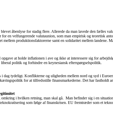
 blevet åbenlyse for stadig flere. Allerede da man lavede den fælles va
ier for en velfungerende valutaunion, som man empirisk og teoretisk ant
tet mellem produktionsfaktorerne samt en solidaritet mellem landene. M
opgave at holde inflationen i ave og ikke at interessere sig for arbejdsl
iberal politik og forhindre en keynesiansk efterspørgselspolitik.
s i dag tydeligt. Konflikterne og uligheden mellem nord og syd i Euroen e
ingspolitik for at tilfredsstille finansmarkederne. Det har fastholdt arb
gitimitet
ng omkring i hvilken retning, man skal gå. Man befinder sig i en situati
nde teknokratisering som følge af finanskrisen. EU fremtræder som et tek