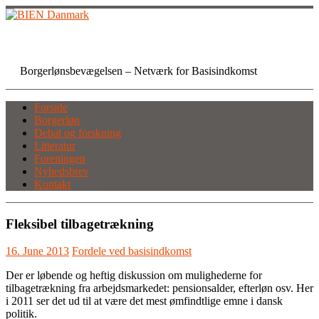
Skip
to
content
BIEN Danmark
Borgerlønsbevægelsen – Netværk for Basisindkomst
Forside
Borgerløn
Debat og forskning
Litteratur
Foreningen
Nyhedsbrev
Kontakt
Fleksibel tilbagetrækning
16. June 2013
Fordele ved basisindkomst
Der er løbende og heftig diskussion om mulighederne for
tilbagetrækning fra arbejdsmarkedet: pensionsalder, efterløn osv. Her
i 2011 ser det ud til at være det mest ømfindtlige emne i dansk
politik.