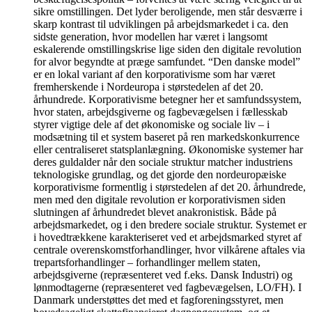
sikre omstillingen. Det lyder beroligende, men står desværre i
skarp kontrast til udviklingen på arbejdsmarkedet i ca. den
sidste generation, hvor modellen har været i langsomt
eskalerende omstillingskrise lige siden den digitale revolution
for alvor begyndte at præge samfundet. “Den danske model”
er en lokal variant af den korporativisme som har været
fremherskende i Nordeuropa i størstedelen af det 20.
århundrede. Korporativisme betegner her et samfundssystem,
hvor staten, arbejdsgiverne og fagbevægelsen i fællesskab
styrer vigtige dele af det økonomiske og sociale liv – i
modsætning til et system baseret på ren markedskonkurrence
eller centraliseret statsplanlægning. Økonomiske systemer har
deres guldalder når den sociale struktur matcher industriens
teknologiske grundlag, og det gjorde den nordeuropæiske
korporativisme formentlig i størstedelen af det 20. århundrede,
men med den digitale revolution er korporativismen siden
slutningen af århundredet blevet anakronistisk. Både på
arbejdsmarkedet, og i den bredere sociale struktur. Systemet er
i hovedtrækkene karakteriseret ved et arbejdsmarked styret af
centrale overenskomstforhandlinger, hvor vilkårene aftales via
trepartsforhandlinger – forhandlinger mellem staten,
arbejdsgiverne (repræsenteret ved f.eks. Dansk Industri) og
lønmodtagerne (repræsenteret ved fagbevægelsen, LO/FH). I
Danmark understøttes det med et fagforeningsstyret, men