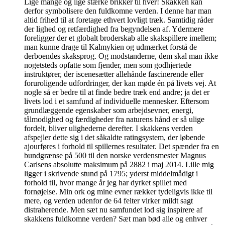
Lige mange og lige stærke brikker til hver! Skakken kan
derfor symbolisere den fuldkomne verden. I denne har man
altid frihed til at foretage ethvert lovligt træk. Samtidig råder
der lighed og retfærdighed fra begyndelsen af. Ydermere
foreligger der et globalt broderskab alle skakspillere imellem;
man kunne drage til Kalmykien og udmærket forstå de
derboendes skaksprog. Og modstanderne, dem skal man ikke
nogetsteds opfatte som fjender, men som godhjertede
instruktører, der iscenesætter allehånde fascinerende eller
foruroligende udfordringer, der kan møde én på livets vej. At
nogle så er bedre til at finde bedre træk end andre; ja det er
livets lod i et samfund af individuelle mennesker. Eftersom
grundlæggende egenskaber som arbejdsevner, energi,
tålmodighed og færdigheder fra naturens hånd er så ulige
fordelt, bliver ulighederne derefter. I skakkens verden
afspejler dette sig i det såkaldte ratingsystem, der løbende
ajourføres i forhold til spillernes resultater. Det spænder fra en
bundgrænse på 500 til den norske verdensmester Magnus
Carlsens absolutte maksimum på 2882 i maj 2014. Lille mig
ligger i skrivende stund på 1795; yderst middelmådigt i
forhold til, hvor mange år jeg har dyrket spillet med
fornøjelse. Min ork og mine evner rækker tydeligvis ikke til
mere, og verden udenfor de 64 felter virker mildt sagt
distraherende. Men sæt nu samfundet lod sig inspirere af
skakkens fuldkomne verden? Sæt man bød alle og enhver