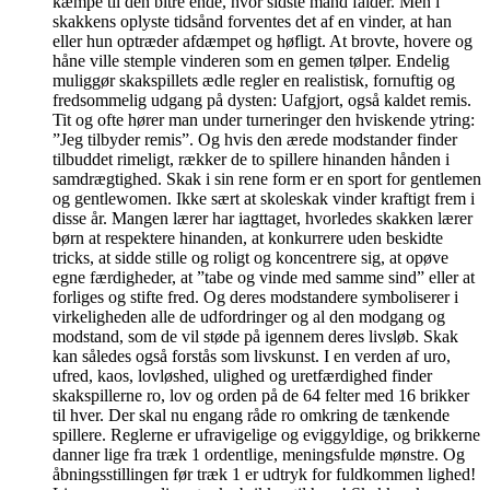
kæmpe til den bitre ende, hvor sidste mand falder. Men i
skakkens oplyste tidsånd forventes det af en vinder, at han
eller hun optræder afdæmpet og høfligt. At brovte, hovere og
håne ville stemple vinderen som en gemen tølper. Endelig
muliggør skakspillets ædle regler en realistisk, fornuftig og
fredsommelig udgang på dysten: Uafgjort, også kaldet remis.
Tit og ofte hører man under turneringer den hviskende ytring:
”Jeg tilbyder remis”. Og hvis den ærede modstander finder
tilbuddet rimeligt, rækker de to spillere hinanden hånden i
samdrægtighed. Skak i sin rene form er en sport for gentlemen
og gentlewomen. Ikke sært at skoleskak vinder kraftigt frem i
disse år. Mangen lærer har iagttaget, hvorledes skakken lærer
børn at respektere hinanden, at konkurrere uden beskidte
tricks, at sidde stille og roligt og koncentrere sig, at opøve
egne færdigheder, at ”tabe og vinde med samme sind” eller at
forliges og stifte fred. Og deres modstandere symboliserer i
virkeligheden alle de udfordringer og al den modgang og
modstand, som de vil støde på igennem deres livsløb. Skak
kan således også forstås som livskunst. I en verden af uro,
ufred, kaos, lovløshed, ulighed og uretfærdighed finder
skakspillerne ro, lov og orden på de 64 felter med 16 brikker
til hver. Der skal nu engang råde ro omkring de tænkende
spillere. Reglerne er ufravigelige og eviggyldige, og brikkerne
danner lige fra træk 1 ordentlige, meningsfulde mønstre. Og
åbningsstillingen før træk 1 er udtryk for fuldkommen lighed!