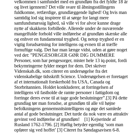
velkommen i samfundet med en grundløn fra det fyldte 18 år
og livet igennem? Det ville svare til åbningsstillingens
fuldkomne, retfærdige, grundlæggende lighed! Og hvis man
samtidig lod sig inspirere til at sørge for langt mere
samfundsmæssig lighed, så ville vi for alvor kunne drage
nytte af skakkens forbillede. Allerede under de nuværende
mangelfulde forhold ville indførelse af grundløn skænke alle
og enhver en fundamental tryghed. Og netop tryghed er en
vigtig forudsætning for intelligens og evnen til at træffe
fornuftige valg. Det har man længe vidst, uden at gøre noget
ved det: ”PENGESORGER GØR DIG DUMMERE
Personer, som har pengesorger, mister hele 13 iq-point, fordi
bekymringerne fylder meget for dem. Det skriver
Videnskab.dk, som citerer en undersøgelse fra det
videnskabelige tidsskrift Science. Undersøgelsen er foretaget
af et internationalt forskerhold fra USA, Canada og
Storbritannien. Holdet konkluderer, at forringelsen af
intelligens vil fastholde de ramte personer i fattigdom og
forringe deres evne til at tage gode beslutninger”.[3] På dette
grundlag tør man forudse, at grundløn til alle vil højne
befolkningens gennemsnitsintelligens og øge det samlede
antal af gode beslutninger. Det turde da nok være en attraktiv
gevinst ved indførelse af grundløn! [1] Kejserinde af
Rusland 1762-1796. [2] Høflig betyder egentlig ‘som man
opfører sig ved hoffet’ [3] Citeret fra Søndagsavisen 6-8.