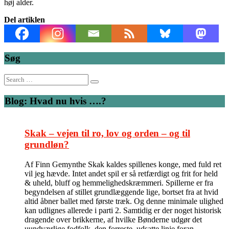
høj alder.
Del artiklen
Søg
Search
for:
Blog: Hvad nu hvis ….?
Skak – vejen til ro, lov og orden – og til
grundløn?
Af Finn Gemynthe Skak kaldes spillenes konge, med fuld ret
vil jeg hævde. Intet andet spil er så retfærdigt og frit for held
& uheld, bluff og hemmelighedskræmmeri. Spillerne er fra
begyndelsen af stillet grundlæggende lige, bortset fra at hvid
altid åbner ballet med første træk. Og denne minimale ulighed
kan udlignes allerede i parti 2. Samtidig er der noget historisk
dragende over brikkerne, af hvilke Bønderne udgør det
uundværlige fodfolk, den forreste, udsatte linje foran