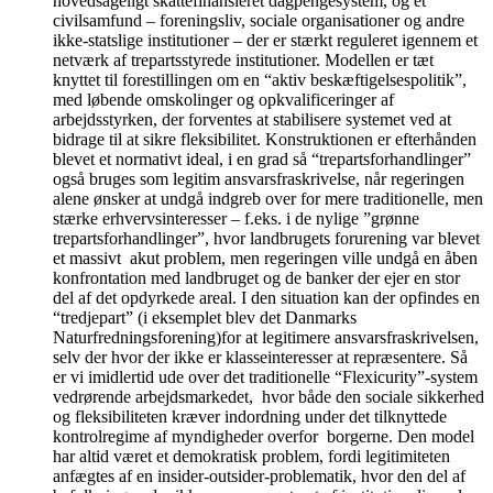
hovedsageligt skattefinansieret dagpengesystem, og et
civilsamfund – foreningsliv, sociale organisationer og andre
ikke-statslige institutioner – der er stærkt reguleret igennem et
netværk af trepartsstyrede institutioner. Modellen er tæt
knyttet til forestillingen om en “aktiv beskæftigelsespolitik”,
med løbende omskolinger og opkvalificeringer af
arbejdsstyrken, der forventes at stabilisere systemet ved at
bidrage til at sikre fleksibilitet. Konstruktionen er efterhånden
blevet et normativt ideal, i en grad så “trepartsforhandlinger”
også bruges som legitim ansvarsfraskrivelse, når regeringen
alene ønsker at undgå indgreb over for mere traditionelle, men
stærke erhvervsinteresser – f.eks. i de nylige ”grønne
trepartsforhandlinger”, hvor landbrugets forurening var blevet
et massivt akut problem, men regeringen ville undgå en åben
konfrontation med landbruget og de banker der ejer en stor
del af det opdyrkede areal. I den situation kan der opfindes en
“tredjepart” (i eksemplet blev det Danmarks
Naturfredningsforening)for at legitimere ansvarsfraskrivelsen,
selv der hvor der ikke er klasseinteresser at repræsentere. Så
er vi imidlertid ude over det traditionelle “Flexicurity”-system
vedrørende arbejdsmarkedet, hvor både den sociale sikkerhed
og fleksibiliteten kræver indordning under det tilknyttede
kontrolregime af myndigheder overfor borgerne. Den model
har altid været et demokratisk problem, fordi legitimiteten
anfægtes af en insider-outsider-problematik, hvor den del af