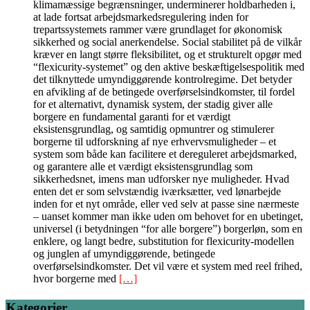
klimamæssige begrænsninger, underminerer holdbarheden i,
at lade fortsat arbejdsmarkedsregulering inden for
trepartssystemets rammer være grundlaget for økonomisk
sikkerhed og social anerkendelse. Social stabilitet på de vilkår
kræver en langt større fleksibilitet, og et strukturelt opgør med
“flexicurity-systemet” og den aktive beskæftigelsespolitik med
det tilknyttede umyndiggørende kontrolregime. Det betyder
en afvikling af de betingede overførselsindkomster, til fordel
for et alternativt, dynamisk system, der stadig giver alle
borgere en fundamental garanti for et værdigt
eksistensgrundlag, og samtidig opmuntrer og stimulerer
borgerne til udforskning af nye erhvervsmuligheder – et
system som både kan facilitere et dereguleret arbejdsmarked,
og garantere alle et værdigt eksistensgrundlag som
sikkerhedsnet, imens man udforsker nye muligheder. Hvad
enten det er som selvstændig iværksætter, ved lønarbejde
inden for et nyt område, eller ved selv at passe sine nærmeste
– uanset kommer man ikke uden om behovet for en ubetinget,
universel (i betydningen “for alle borgere”) borgerløn, som en
enklere, og langt bedre, substitution for flexicurity-modellen
og junglen af umyndiggørende, betingede
overførselsindkomster. Det vil være et system med reel frihed,
hvor borgerne med
[…]
Kategorier