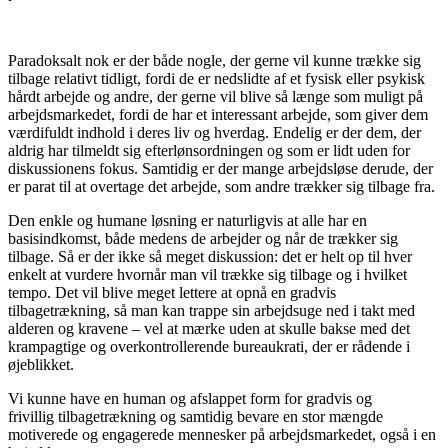
Paradoksalt nok er der både nogle, der gerne vil kunne trække sig
tilbage relativt tidligt, fordi de er nedslidte af et fysisk eller psykisk
hårdt arbejde og andre, der gerne vil blive så længe som muligt på
arbejdsmarkedet, fordi de har et interessant arbejde, som giver dem
værdifuldt indhold i deres liv og hverdag. Endelig er der dem, der
aldrig har tilmeldt sig efterlønsordningen og som er lidt uden for
diskussionens fokus. Samtidig er der mange arbejdsløse derude, der
er parat til at overtage det arbejde, som andre trækker sig tilbage fra.
Den enkle og humane løsning er naturligvis at alle har en
basisindkomst, både medens de arbejder og når de trækker sig
tilbage. Så er der ikke så meget diskussion: det er helt op til hver
enkelt at vurdere hvornår man vil trække sig tilbage og i hvilket
tempo. Det vil blive meget lettere at opnå en gradvis
tilbagetrækning, så man kan trappe sin arbejdsuge ned i takt med
alderen og kravene – vel at mærke uden at skulle bakse med det
krampagtige og overkontrollerende bureaukrati, der er rådende i
øjeblikket.
Vi kunne have en human og afslappet form for gradvis og
frivillig tilbagetrækning og samtidig bevare en stor mængde
motiverede og engagerede mennesker på arbejdsmarkedet, også i en