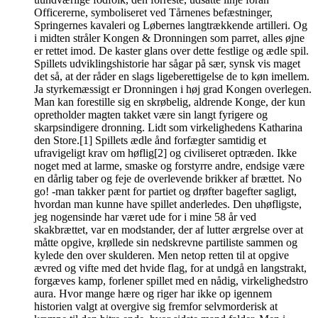
Officererne, symboliseret ved Tårnenes befæstninger,
Springernes kavaleri og Løbernes langtrækkende artilleri. Og
i midten stråler Kongen & Dronningen som parret, alles øjne
er rettet imod. De kaster glans over dette festlige og ædle spil.
Spillets udviklingshistorie har sågar på sær, synsk vis maget
det så, at der råder en slags ligeberettigelse de to køn imellem.
Ja styrkemæssigt er Dronningen i høj grad Kongen overlegen.
Man kan forestille sig en skrøbelig, aldrende Konge, der kun
opretholder magten takket være sin langt fyrigere og
skarpsindigere dronning. Lidt som virkelighedens Katharina
den Store.[1] Spillets ædle ånd forfægter samtidig et
ufravigeligt krav om høflig[2] og civiliseret optræden. Ikke
noget med at larme, smaske og forstyrre andre, endsige være
en dårlig taber og feje de overlevende brikker af brættet. No
go! -man takker pænt for partiet og drøfter bagefter sagligt,
hvordan man kunne have spillet anderledes. Den uhøfligste,
jeg nogensinde har været ude for i mine 58 år ved
skakbrættet, var en modstander, der af lutter ærgrelse over at
måtte opgive, krøllede sin nedskrevne partiliste sammen og
kylede den over skulderen. Men netop retten til at opgive
ævred og vifte med det hvide flag, for at undgå en langstrakt,
forgæves kamp, forlener spillet med en nådig, virkelighedstro
aura. Hvor mange hære og riger har ikke op igennem
historien valgt at overgive sig fremfor selvmorderisk at