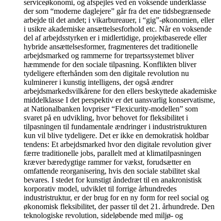
serviceøkonomi, og afspejles ved en voksende underklasse
der som “moderne daglejere” går fra det ene tidsbegrænsede
arbejde til det andet; i vikarbureauer, i “gig”-økonomien, eller
i usikre akademiske ansættelsesforhold etc. Når en voksende
del af arbejdsstyrken er i midlertidige, projektbaserede eller
hybride ansættelsesformer, fragmenteres det traditionelle
arbejdsmarked og rammerne for trepartssystemet bliver
hæmmende for den sociale tilpasning. Konflikten bliver
tydeligere efterhånden som den digitale revolution nu
kulminerer i kunstig intelligens, der også ændrer
arbejdsmarkedsvilkårene for den ellers beskyttede akademiske
middelklasse I det perspektiv er det uansvarlig konservatisme,
at Nationalbanken lovpriser “Flexicurity-modellen” som
svaret på en udvikling, hvor behovet for fleksibilitet i
tilpasningen til fundamentale ændringer i industristrukturen
kun vil blive tydeligere. Det er ikke en demokratisk holdbar
tendens: Et arbejdsmarked hvor den digitale revolution giver
færre traditionelle jobs, parallelt med at klimatilpasningen
kræver bæredygtige rammer for vækst, forudsætter en
omfattende reorganisering, hvis den sociale stabilitet skal
bevares. I stedet for kunstigt åndedræt til en anakronistisk
korporativ model, udviklet til forrige århundredes
industristruktur, er der brug for en ny form for reel social og
økonomisk fleksibilitet, der passer til det 21. århundrede. Den
teknologiske revolution, sideløbende med miljø- og