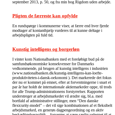
september 2013, p. 50, og fra min bog Rigdom uden arbejde.
Pligten de færreste kan opfylde
En rundspørge i kommunerne viser, at færre end hver fjerde
modtager af kontanthjælp vurderes til at kunne deltage i
arbejdspligten på fuld tid.
Kunstig intelligens og borgerløn
I vinter kom Nationalbanken med et foreløbigt bud på de
samfundsøkonomiske konsekvenser for Danmarks
vedkommende, på brugen af kunstig intelligens i industrien
(www.nationalbanken.dk/kunstig-intelligens-kan-loefte-
produktiviteten-i-dansk-oekonomi ). Det markerede det fokus
der nu er kommet på emnet, efter at forventningerne i snart et
par år har holdt de internationale aktiemarkeder oppe, til trods
for alle Trump-administrationens forstyrrelser. Rapporten
understreger at arbejdsmarkedet vil ændre sig, bl.a. med
bortfald af administrative stillinger, men “Den danske
flexicurity-model” – det vil sige kombinationen af et fleksibelt
arbejdsmarked, en generøs dagpengeordning og en aktiv
beskæftigelsespolitik – forventes at være særlig velegnet til at