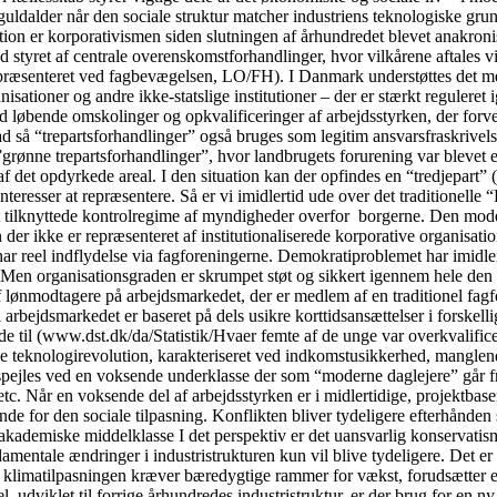
guldalder når den sociale struktur matcher industriens teknologiske gru
tion er korporativismen siden slutningen af århundredet blevet anakronis
 styret af centrale overenskomstforhandlinger, hvor vilkårene aftales v
præsenteret ved fagbevægelsen, LO/FH). I Danmark understøttes det med
sationer og andre ikke-statslige institutioner – der er stærkt reguleret 
d løbende omskolinger og opkvalificeringer af arbejdsstyrken, der forventes
rad så “trepartsforhandlinger” også bruges som legitim ansvarsfraskrivel
ge ”grønne trepartsforhandlinger”, hvor landbrugets forurening var bleve
af det opdyrkede areal. I den situation kan der opfindes en “tredjepart
einteresser at repræsentere. Så er vi imidlertid ude over det traditione
t tilknyttede kontrolregime af myndigheder overfor borgerne. Den model
 der ikke er repræsenteret af institutionaliserede korporative organisati
har reel indflydelse via fagforeningerne. Demokratiproblemet har imidler
t. Men organisationsgraden er skrumpet støt og sikkert igennem hele den 
 lønmodtagere på arbejdsmarkedet, der er medlem af en traditionel fagf
l arbejdsmarkedet er baseret på dels usikre korttidsansættelser i forsk
ede til (www.dst.dk/da/Statistik/Hvaer femte af de unge var overkvalifi
le teknologirevolution, karakteriseret ved indkomstusikkerhed, manglende
spejles ved en voksende underklasse der som “moderne daglejere” går fra 
c. Når en voksende del af arbejdsstyrken er i midlertidige, projektbaser
for den sociale tilpasning. Konflikten bliver tydeligere efterhånden so
akademiske middelklasse I det perspektiv er det uansvarlig konservatis
fundamentale ændringer i industristrukturen kun vil blive tydeligere. De
 at klimatilpasningen kræver bæredygtige rammer for vækst, forudsætter en
, udviklet til forrige århundredes industristruktur, er der brug for en ny 