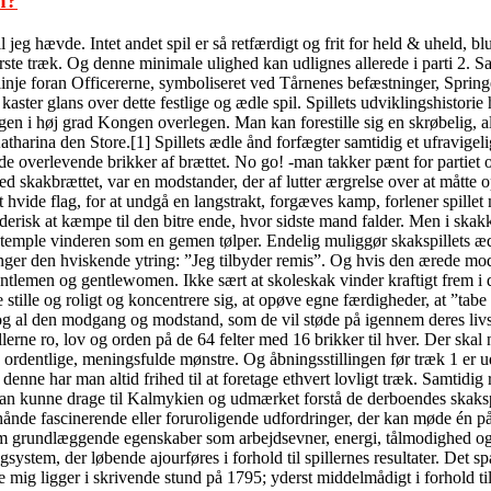
n?
jeg hævde. Intet andet spil er så retfærdigt og frit for held & uheld, b
ørste træk. Og denne minimale ulighed kan udlignes allerede i parti 2. S
inje foran Officererne, symboliseret ved Tårnenes befæstninger, Springe
ter glans over dette festlige og ædle spil. Spillets udviklingshistorie h
ngen i høj grad Kongen overlegen. Man kan forestille sig en skrøbelig, 
tharina den Store.[1] Spillets ædle ånd forfægter samtidig et ufravigeli
 de overlevende brikker af brættet. No go! -man takker pænt for partiet 
ed skakbrættet, var en modstander, der af lutter ærgrelse over at måtte
t hvide flag, for at undgå en langstrakt, forgæves kamp, forlener spille
erisk at kæmpe til den bitre ende, hvor sidste mand falder. Men i skakke
stemple vinderen som en gemen tølper. Endelig muliggør skakspillets ædl
inger den hviskende ytring: ”Jeg tilbyder remis”. Og hvis den ærede mods
ntlemen og gentlewomen. Ikke sært at skoleskak vinder kraftigt frem i d
 stille og roligt og koncentrere sig, at opøve egne færdigheder, at ”tabe
og al den modgang og modstand, som de vil støde på igennem deres livsl
llerne ro, lov og orden på de 64 felter med 16 brikker til hver. Der ska
1 ordentlige, meningsfulde mønstre. Og åbningsstillingen før træk 1 er 
nne har man altid frihed til at foretage ethvert lovligt træk. Samtidig
m; man kunne drage til Kalmykien og udmærket forstå de derboendes ska
ånde fascinerende eller foruroligende udfordringer, der kan møde én på l
som grundlæggende egenskaber som arbejdsevner, energi, tålmodighed og f
tingsystem, der løbende ajourføres i forhold til spillernes resultater. D
ig ligger i skrivende stund på 1795; yderst middelmådigt i forhold til,