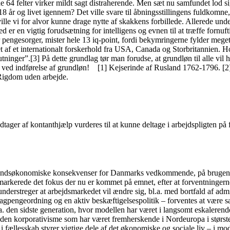
de 64 felter virker mildt sagt distraherende. Men sæt nu samfundet lod
 år og livet igennem? Det ville svare til åbningsstillingens fuldkomne
ville vi for alvor kunne drage nytte af skakkens forbillede. Allerede u
er en vigtig forudsætning for intelligens og evnen til at træffe fornuft
r, mister hele 13 iq-point, fordi bekymringerne fylder meget for 
t af et internationalt forskerhold fra USA, Canada og Storbritannien. Hol
lutninger”.[3] På dette grundlag tør man forudse, at grundløn til alle vi
t ved indførelse af grundløn! [1] Kejserinde af Rusland 1762-1796. [2]
 Rigdom uden arbejde.
ager af kontanthjælp vurderes til at kunne deltage i arbejdspligten på f
fundsøkonomiske konsekvenser for Danmarks vedkommende, på brugen af 
arkerede det fokus der nu er kommet på emnet, efter at forventningerne i
understreger at arbejdsmarkedet vil ændre sig, bl.a. med bortfald af admi
gpengeordning og en aktiv beskæftigelsespolitik – forventes at være sær
a. den sidste generation, hvor modellen har været i langsomt eskalerende
 den korporativisme som har været fremherskende i Nordeuropa i største
fællesskab styrer vigtige dele af det økonomiske og sociale liv – i mo