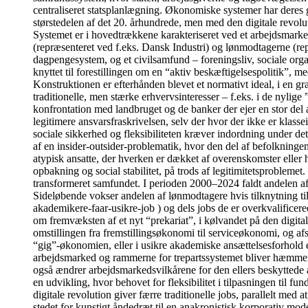
centraliseret statsplanlægning. Økonomiske systemer har deres 
størstedelen af det 20. århundrede, men med den digitale revolu
Systemet er i hovedtrækkene karakteriseret ved et arbejdsmarked
(repræsenteret ved f.eks. Dansk Industri) og lønmodtagerne (re
dagpengesystem, og et civilsamfund – foreningsliv, sociale organi
knyttet til forestillingen om en “aktiv beskæftigelsespolitik”, me
Konstruktionen er efterhånden blevet et normativt ideal, i en g
traditionelle, men stærke erhvervsinteresser – f.eks. i de nyli
konfrontation med landbruget og de banker der ejer en stor del 
legitimere ansvarsfraskrivelsen, selv der hvor der ikke er klass
sociale sikkerhed og fleksibiliteten kræver indordning under de
af en insider-outsider-problematik, hvor den del af befolkningen
atypisk ansatte, der hverken er dækket af overenskomster eller 
opbakning og social stabilitet, på trods af legitimitetsprobleme
transformeret samfundet. I perioden 2000–2024 faldt andelen af
Sideløbende vokser andelen af lønmodtagere hvis tilknytning ti
akademikere-faar-usikre-job ) og dels jobs de er overkvalificer
om fremvæksten af et nyt “prekariat”, i kølvandet på den digita
omstillingen fra fremstillingsøkonomi til serviceøkonomi, og af
“gig”-økonomien, eller i usikre akademiske ansættelsesforhold et
arbejdsmarked og rammerne for trepartssystemet bliver hæmmende 
også ændrer arbejdsmarkedsvilkårene for den ellers beskyttede 
en udvikling, hvor behovet for fleksibilitet i tilpasningen til 
digitale revolution giver færre traditionelle jobs, parallelt med
stedet for kunstigt åndedræt til en anakronistisk korporativ model