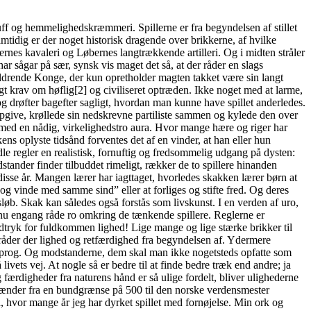
luff og hemmelighedskræmmeri. Spillerne er fra begyndelsen af stillet
amtidig er der noget historisk dragende over brikkerne, af hvilke
rnes kavaleri og Løbernes langtrækkende artilleri. Og i midten stråler
ar sågar på sær, synsk vis maget det så, at der råder en slags
aldrende Konge, der kun opretholder magten takket være sin langt
gt krav om høflig[2] og civiliseret optræden. Ikke noget med at larme,
og drøfter bagefter sagligt, hvordan man kunne have spillet anderledes.
 opgive, krøllede sin nedskrevne partiliste sammen og kylede den over
t med en nådig, virkelighedstro aura. Hvor mange hære og riger har
ns oplyste tidsånd forventes det af en vinder, at han eller hun
e regler en realistisk, fornuftig og fredsommelig udgang på dysten:
tander finder tilbuddet rimeligt, rækker de to spillere hinanden
isse år. Mangen lærer har iagttaget, hvorledes skakken lærer børn at
 og vinde med samme sind” eller at forliges og stifte fred. Og deres
øb. Skak kan således også forstås som livskunst. I en verden af uro,
l nu engang råde ro omkring de tænkende spillere. Reglerne er
udtryk for fuldkommen lighed! Lige mange og lige stærke brikker til
 råder der lighed og retfærdighed fra begyndelsen af. Ydermere
ksprog. Og modstanderne, dem skal man ikke nogetsteds opfatte som
ivets vej. At nogle så er bedre til at finde bedre træk end andre; ja
ærdigheder fra naturens hånd er så ulige fordelt, bliver ulighederne
et spænder fra en bundgrænse på 500 til den norske verdensmester
 hvor mange år jeg har dyrket spillet med fornøjelse. Min ork og