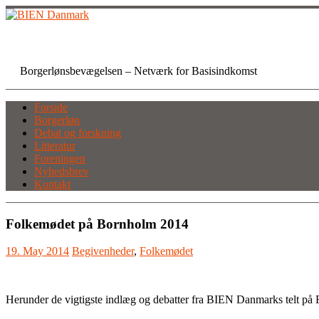
Skip
to
content
BIEN Danmark
Borgerlønsbevægelsen – Netværk for Basisindkomst
Forside
Borgerløn
Debat og forskning
Litteratur
Foreningen
Nyhedsbrev
Kontakt
Folkemødet på Bornholm 2014
19. May 2014
Begivenheder
,
Folkemødet
Herunder de vigtigste indlæg og debatter fra BIEN Danmarks telt på 