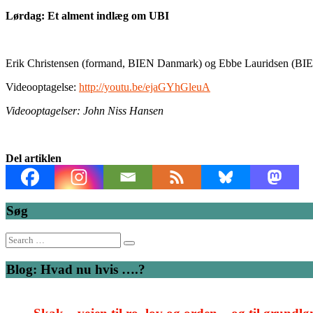
Lørdag: Et alment indlæg om UBI
Erik Christensen (formand, BIEN Danmark) og Ebbe Lauridsen (B
Videooptagelse:
http://youtu.be/ejaGYhGleuA
Videooptagelser: John Niss Hansen
Del artiklen
Søg
Search
for:
Blog: Hvad nu hvis ….?