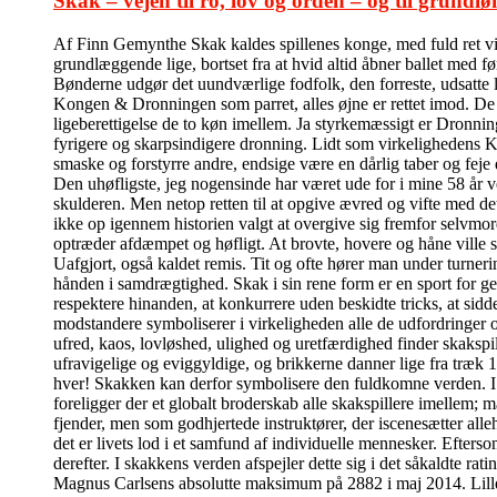
Skak – vejen til ro, lov og orden – og til grundlø
Af Finn Gemynthe Skak kaldes spillenes konge, med fuld ret vil 
grundlæggende lige, bortset fra at hvid altid åbner ballet med f
Bønderne udgør det uundværlige fodfolk, den forreste, udsatte l
Kongen & Dronningen som parret, alles øjne er rettet imod. De kas
ligeberettigelse de to køn imellem. Ja styrkemæssigt er Dronni
fyrigere og skarpsindigere dronning. Lidt som virkelighedens Ka
smaske og forstyrre andre, endsige være en dårlig taber og feje
Den uhøfligste, jeg nogensinde har været ude for i mine 58 år v
skulderen. Men netop retten til at opgive ævred og vifte med de
ikke op igennem historien valgt at overgive sig fremfor selvmord
optræder afdæmpet og høfligt. At brovte, hovere og håne ville 
Uafgjort, også kaldet remis. Tit og ofte hører man under turner
hånden i samdrægtighed. Skak i sin rene form er en sport for ge
respektere hinanden, at konkurrere uden beskidte tricks, at sidde
modstandere symboliserer i virkeligheden alle de udfordringer 
ufred, kaos, lovløshed, ulighed og uretfærdighed finder skakspi
ufravigelige og eviggyldige, og brikkerne danner lige fra træk 
hver! Skakken kan derfor symbolisere den fuldkomne verden. I de
foreligger der et globalt broderskab alle skakspillere imelle
fjender, men som godhjertede instruktører, der iscenesætter alleh
det er livets lod i et samfund af individuelle mennesker. Efter
derefter. I skakkens verden afspejler dette sig i det såkaldte ra
Magnus Carlsens absolutte maksimum på 2882 i maj 2014. Lille m