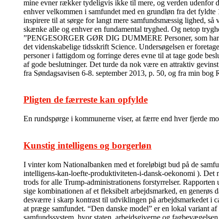
mine evner rækker tydeligvis ikke til mere, og verden udenfor 
enhver velkommen i samfundet med en grundløn fra det fyldte 18
inspirere til at sørge for langt mere samfundsmæssig lighed, så 
skænke alle og enhver en fundamental tryghed. Og netop tryghed 
”PENGESORGER GØR DIG DUMMERE Personer, som har pengesorge
det videnskabelige tidsskrift Science. Undersøgelsen er foretage
personer i fattigdom og forringe deres evne til at tage gode bes
af gode beslutninger. Det turde da nok være en attraktiv gevins
fra Søndagsavisen 6-8. september 2013, p. 50, og fra min bog
Pligten de færreste kan opfylde
En rundspørge i kommunerne viser, at færre end hver fjerde modt
Kunstig intelligens og borgerløn
I vinter kom Nationalbanken med et foreløbigt bud på de sam
intelligens-kan-loefte-produktiviteten-i-dansk-oekonomi ). Det m
trods for alle Trump-administrationens forstyrrelser. Rapporten 
sige kombinationen af et fleksibelt arbejdsmarked, en generøs da
desværre i skarp kontrast til udviklingen på arbejdsmarkedet i c
at præge samfundet. “Den danske model” er en lokal variant af
samfundssystem, hvor staten, arbejdsgiverne og fagbevægelsen i 