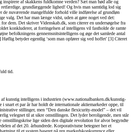
 sig inspirere af skakkens fuldkomne verden? Sæt man bød alle og
, retfærdige, grundlæggende lighed! Og hvis man samtidig lod sig
nder de nuværende mangelfulde forhold ville indførelse af grundløn
ige valg. Det har man længe vidst, uden at gøre noget ved det:
dem. Det skriver Videnskab.dk, som citerer en undersøgelse fra
det konkluderer, at forringelsen af intelligens vil fastholde de ramte
l højne befolkningens gennemsnitsintelligens og øge det samlede antal
 Høflig betyder egentlig ‘som man opfører sig ved hoffet’ [3] Citeret
uld tid.
kunstig intelligens i industrien (www.nationalbanken.dk/kunstig-
 snart et par år har holdt de internationale aktiemarkeder oppe, til
nistrative stillinger, men “Den danske flexicurity-model” – det vil
lig velegnet til at sikre omstillingen. Det lyder beroligende, men står
 omstillingskrise lige siden den digitale revolution for alvor begyndte
delen af det 20. århundrede. Korporativisme betegner her et
dsætning til et system baseret på ren markedskonkurrence eller