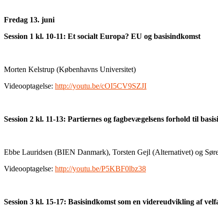
Fredag 13. juni
Session 1 kl. 10-11: Et socialt Europa? EU og basisindkomst
Morten Kelstrup (Københavns Universitet)
Videooptagelse:
http://youtu.be/cOI5CV9SZJI
Session 2 kl. 11-13: Partiernes og fagbevægelsens forhold til basi
Ebbe Lauridsen (BIEN Danmark), Torsten Gejl (Alternativet) og Søre
Videooptagelse:
http://youtu.be/P5KBF0lbz38
Session 3 kl. 15-17: Basisindkomst som en videreudvikling af ve