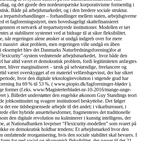
ndlag, og det gjorde den nordeuropæiske korporativisme formentlig i
tisk. Både på arbejdsmarkedet, og i den bredere sociale struktur.
ia trepartsforhandlinger – forhandlinger mellem staten, arbejdsgiverne
 et fagforeningsstyret, men hovedsageligt skattefinansieret
igennem et netværk af trepartsstyrede institutioner. Modellen er tæt
 at stabilisere systemet ved at bidrage til at sikre fleksibilitet.
se, når regeringen alene ønsker at undgå indgreb over for mere
t et massivt akut problem, men regeringen ville undgå en åben
” (i eksemplet blev det Danmarks Naturfredningsforening)for at
lle “Flexicurity”-system vedrørende arbejdsmarkedet, hvor både den
 har altid været et demokratisk problem, fordi legitimiteten anfægtes
oner, bliver marginaliseret – tænk på selvstændige, freelancere og
tid været overskygget af en materiel velfærdsgevinst, der har sikret
periode, hvor den digitale teknologirevolution i stigende grad har
orening fra 69 % til 53 %. ( www.piopio.dk/fagforeninger-bløder ).
ellige former (f.eks. www/Magisterterbladet-nr-10-2016/mange-unge-
ceret ). Billedet understøtter den engelske økonom Guy Standings teori
 jobkontinuitet og svagere institutionel beskyttelse. Det følger
det ene tidsbegrænsede arbejde til det andet; i vikarbureauer, i
ede eller hybride ansættelsesformer, fragmenteres det traditionelle
m den digitale revolution nu kulminerer i kunstig intelligens, der
me, at Nationalbanken lovpriser “Flexicurity-modellen” som svaret på
t er ikke en demokratisk holdbar tendens: Et arbejdsmarked hvor den
 omfattende reorganisering, hvis den sociale stabilitet skal bevares. I
form for reel social og økonomisk fleksibilitet, der passer til det 21.