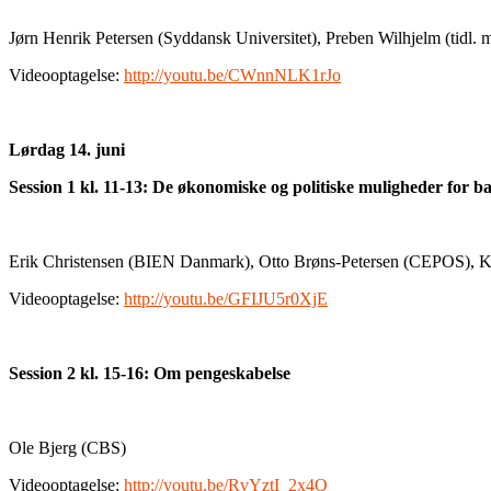
Jørn Henrik Petersen (Syddansk Universitet), Preben Wilhjelm (tidl.
Videooptagelse:
http://youtu.be/CWnnNLK1rJo
Lørdag 14. juni
Session 1 kl. 11-13: De økonomiske og politiske muligheder for b
Erik Christensen (BIEN Danmark), Otto Brøns-Petersen (CEPOS), K
Videooptagelse:
http://youtu.be/GFIJU5r0XjE
Session 2 kl. 15-16: Om pengeskabelse
Ole Bjerg (CBS)
Videooptagelse:
http://youtu.be/RvYztI_2x4Q