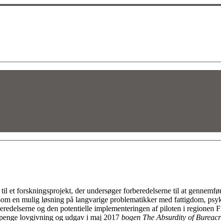
 til et forskningsprojekt, der undersøger forberedelserne til at gennemf
s som en mulig løsning på langvarige problematikker med fattigdom, 
beredelserne og den potentielle implementeringen af piloten i regionen 
gpenge lovgivning og udgav i maj 2017
bogen The Absurdity of Bureac