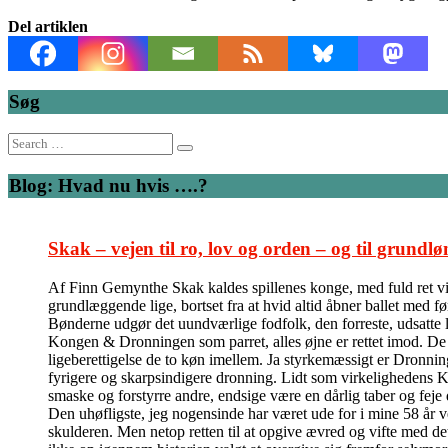
Del artiklen
Søg
Search
for:
Blog: Hvad nu hvis ….?
Skak – vejen til ro, lov og orden – og til grundlø
Af Finn Gemynthe Skak kaldes spillenes konge, med fuld ret vil 
grundlæggende lige, bortset fra at hvid altid åbner ballet med f
Bønderne udgør det uundværlige fodfolk, den forreste, udsatte l
Kongen & Dronningen som parret, alles øjne er rettet imod. De kas
ligeberettigelse de to køn imellem. Ja styrkemæssigt er Dronni
fyrigere og skarpsindigere dronning. Lidt som virkelighedens Ka
smaske og forstyrre andre, endsige være en dårlig taber og feje
Den uhøfligste, jeg nogensinde har været ude for i mine 58 år v
skulderen. Men netop retten til at opgive ævred og vifte med de