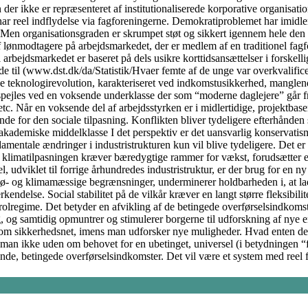
 der ikke er repræsenteret af institutionaliserede korporative organisati
har reel indflydelse via fagforeningerne. Demokratiproblemet har imidler
t. Men organisationsgraden er skrumpet støt og sikkert igennem hele den 
 lønmodtagere på arbejdsmarkedet, der er medlem af en traditionel fagf
l arbejdsmarkedet er baseret på dels usikre korttidsansættelser i forsk
ede til (www.dst.dk/da/Statistik/Hvaer femte af de unge var overkvalifi
le teknologirevolution, karakteriseret ved indkomstusikkerhed, manglende
spejles ved en voksende underklasse der som “moderne daglejere” går fra 
c. Når en voksende del af arbejdsstyrken er i midlertidige, projektbaser
for den sociale tilpasning. Konflikten bliver tydeligere efterhånden so
akademiske middelklasse I det perspektiv er det uansvarlig konservatis
fundamentale ændringer i industristrukturen kun vil blive tydeligere. De
 at klimatilpasningen kræver bæredygtige rammer for vækst, forudsætter en
, udviklet til forrige århundredes industristruktur, er der brug for en ny 
ø- og klimamæssige begrænsninger, underminerer holdbarheden i, at lade
delse. Social stabilitet på de vilkår kræver en langt større fleksibilit
regime. Det betyder en afvikling af de betingede overførselsindkomster, 
, og samtidig opmuntrer og stimulerer borgerne til udforskning af nye e
som sikkerhedsnet, imens man udforsker nye muligheder. Hvad enten det
man ikke uden om behovet for en ubetinget, universel (i betydningen “fo
ende, betingede overførselsindkomster. Det vil være et system med reel