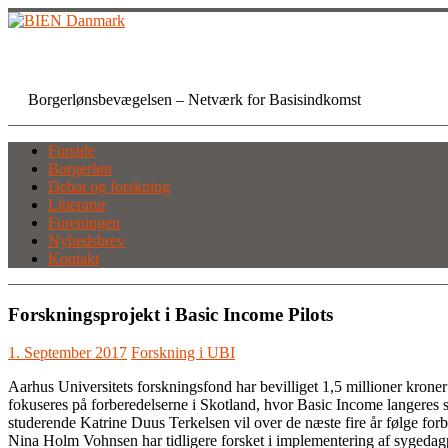
Skip
to
content
BIEN Danmark
Borgerlønsbevægelsen – Netværk for Basisindkomst
Forside
Borgerløn
Debat og forskning
Litteratur
Foreningen
Nyhedsbrev
Kontakt
Forskningsprojekt i Basic Income Pilots
1. September 2017
Forskning i UBI
Aarhus Universitets forskningsfond har bevilliget 1,5 millioner kroner
fokuseres på forberedelserne i Skotland, hvor Basic Income langere
studerende Katrine Duus Terkelsen vil over de næste fire år følge for
Nina Holm Vohnsen har tidligere forsket i implementering af sygeda