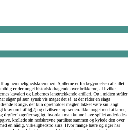
luff og hemmelighedskræmmeri. Spillerne er fra begyndelsen af stillet
amtidig er der noget historisk dragende over brikkerne, af hvilke
rnes kavaleri og Løbernes langtrækkende artilleri. Og i midten stråler
ar sågar på sær, synsk vis maget det så, at der råder en slags
aldrende Konge, der kun opretholder magten takket være sin langt
gt krav om høflig[2] og civiliseret optræden. Ikke noget med at larme,
og drøfter bagefter sagligt, hvordan man kunne have spillet anderledes.
 opgive, krøllede sin nedskrevne partiliste sammen og kylede den over
t med en nådig, virkelighedstro aura. Hvor mange hære og riger har