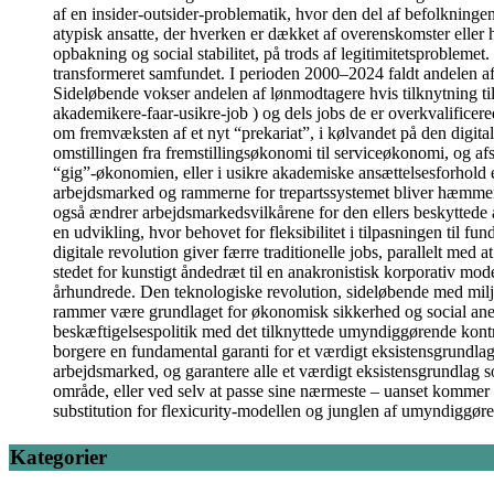
af en insider-outsider-problematik, hvor den del af befolkningen
atypisk ansatte, der hverken er dækket af overenskomster eller 
opbakning og social stabilitet, på trods af legitimitetsprobleme
transformeret samfundet. I perioden 2000–2024 faldt andelen af
Sideløbende vokser andelen af lønmodtagere hvis tilknytning ti
akademikere-faar-usikre-job ) og dels jobs de er overkvalificer
om fremvæksten af et nyt “prekariat”, i kølvandet på den digita
omstillingen fra fremstillingsøkonomi til serviceøkonomi, og af
“gig”-økonomien, eller i usikre akademiske ansættelsesforhold et
arbejdsmarked og rammerne for trepartssystemet bliver hæmmende 
også ændrer arbejdsmarkedsvilkårene for den ellers beskyttede 
en udvikling, hvor behovet for fleksibilitet i tilpasningen til 
digitale revolution giver færre traditionelle jobs, parallelt med
stedet for kunstigt åndedræt til en anakronistisk korporativ model
århundrede. Den teknologiske revolution, sideløbende med milj
rammer være grundlaget for økonomisk sikkerhed og social anerken
beskæftigelsespolitik med det tilknyttede umyndiggørende kontrol
borgere en fundamental garanti for et værdigt eksistensgrundlag
arbejdsmarked, og garantere alle et værdigt eksistensgrundlag 
område, eller ved selv at passe sine nærmeste – uanset kommer 
substitution for flexicurity-modellen og junglen af umyndiggør
Kategorier