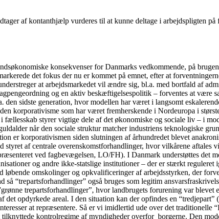
ager af kontanthjælp vurderes til at kunne deltage i arbejdspligten på f
fundsøkonomiske konsekvenser for Danmarks vedkommende, på brugen af 
arkerede det fokus der nu er kommet på emnet, efter at forventningerne i
understreger at arbejdsmarkedet vil ændre sig, bl.a. med bortfald af admi
gpengeordning og en aktiv beskæftigelsespolitik – forventes at være sær
a. den sidste generation, hvor modellen har været i langsomt eskalerende
 den korporativisme som har været fremherskende i Nordeuropa i største
fællesskab styrer vigtige dele af det økonomiske og sociale liv – i mo
guldalder når den sociale struktur matcher industriens teknologiske gru
tion er korporativismen siden slutningen af århundredet blevet anakronis
 styret af centrale overenskomstforhandlinger, hvor vilkårene aftales v
præsenteret ved fagbevægelsen, LO/FH). I Danmark understøttes det med
sationer og andre ikke-statslige institutioner – der er stærkt reguleret 
d løbende omskolinger og opkvalificeringer af arbejdsstyrken, der forventes
rad så “trepartsforhandlinger” også bruges som legitim ansvarsfraskrivel
ge ”grønne trepartsforhandlinger”, hvor landbrugets forurening var bleve
af det opdyrkede areal. I den situation kan der opfindes en “tredjepart
einteresser at repræsentere. Så er vi imidlertid ude over det traditione
t tilknyttede kontrolregime af myndigheder overfor borgerne. Den model