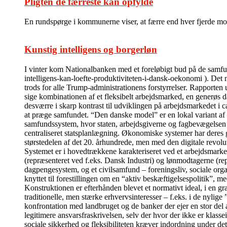
Pligten de færreste kan opfylde
En rundspørge i kommunerne viser, at færre end hver fjerde modt
Kunstig intelligens og borgerløn
I vinter kom Nationalbanken med et foreløbigt bud på de sam
intelligens-kan-loefte-produktiviteten-i-dansk-oekonomi ). Det m
trods for alle Trump-administrationens forstyrrelser. Rapporten 
sige kombinationen af et fleksibelt arbejdsmarked, en generøs da
desværre i skarp kontrast til udviklingen på arbejdsmarkedet i c
at præge samfundet. “Den danske model” er en lokal variant af
samfundssystem, hvor staten, arbejdsgiverne og fagbevægelsen i 
centraliseret statsplanlægning. Økonomiske systemer har deres 
størstedelen af det 20. århundrede, men med den digitale revolu
Systemet er i hovedtrækkene karakteriseret ved et arbejdsmarked
(repræsenteret ved f.eks. Dansk Industri) og lønmodtagerne (re
dagpengesystem, og et civilsamfund – foreningsliv, sociale organi
knyttet til forestillingen om en “aktiv beskæftigelsespolitik”, me
Konstruktionen er efterhånden blevet et normativt ideal, i en g
traditionelle, men stærke erhvervsinteresser – f.eks. i de nyli
konfrontation med landbruget og de banker der ejer en stor del 
legitimere ansvarsfraskrivelsen, selv der hvor der ikke er klass
sociale sikkerhed og fleksibiliteten kræver indordning under de