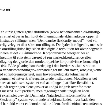
uld tid.
kunstig intelligens i industrien (www.nationalbanken.dk/kunstig-
 snart et par år har holdt de internationale aktiemarkeder oppe, til
nistrative stillinger, men “Den danske flexicurity-model” – det vil
lig velegnet til at sikre omstillingen. Det lyder beroligende, men står
 omstillingskrise lige siden den digitale revolution for alvor begyndte
delen af det 20. århundrede. Korporativisme betegner her et
dsætning til et system baseret på ren markedskonkurrence eller
ndlag, og det gjorde den nordeuropæiske korporativisme formentlig i
tisk. Både på arbejdsmarkedet, og i den bredere sociale struktur.
ia trepartsforhandlinger – forhandlinger mellem staten, arbejdsgiverne
 et fagforeningsstyret, men hovedsageligt skattefinansieret
igennem et netværk af trepartsstyrede institutioner. Modellen er tæt
 at stabilisere systemet ved at bidrage til at sikre fleksibilitet.
se, når regeringen alene ønsker at undgå indgreb over for mere
t et massivt akut problem, men regeringen ville undgå en åben
” (i eksemplet blev det Danmarks Naturfredningsforening)for at
lle “Flexicurity”-system vedrørende arbejdsmarkedet, hvor både den
 har altid været et demokratisk problem, fordi legitimiteten anfægtes