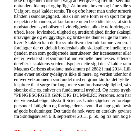
ikke op igennem historien valgt at overgive sig fremfor selvmord
optræder afdæmpet og høfligt. At brovte, hovere og håne ville 
Uafgjort, også kaldet remis. Tit og ofte hører man under turner
hånden i samdrægtighed. Skak i sin rene form er en sport for ge
respektere hinanden, at konkurrere uden beskidte tricks, at sidde
modstandere symboliserer i virkeligheden alle de udfordringer 
ufred, kaos, lovløshed, ulighed og uretfærdighed finder skakspi
ufravigelige og eviggyldige, og brikkerne danner lige fra træk 
hver! Skakken kan derfor symbolisere den fuldkomne verden. I de
foreligger der et globalt broderskab alle skakspillere imelle
fjender, men som godhjertede instruktører, der iscenesætter alleh
det er livets lod i et samfund af individuelle mennesker. Efter
derefter. I skakkens verden afspejler dette sig i det såkaldte ra
Magnus Carlsens absolutte maksimum på 2882 i maj 2014. Lille m
mine evner rækker tydeligvis ikke til mere, og verden udenfor 
enhver velkommen i samfundet med en grundløn fra det fyldte 18
inspirere til at sørge for langt mere samfundsmæssig lighed, så 
skænke alle og enhver en fundamental tryghed. Og netop tryghed 
”PENGESORGER GØR DIG DUMMERE Personer, som har pengesorge
det videnskabelige tidsskrift Science. Undersøgelsen er foretage
personer i fattigdom og forringe deres evne til at tage gode bes
af gode beslutninger. Det turde da nok være en attraktiv gevins
fra Søndagsavisen 6-8. september 2013, p. 50, og fra min bog