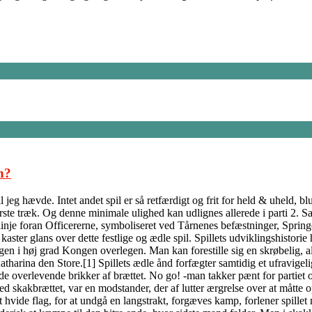
n?
jeg hævde. Intet andet spil er så retfærdigt og frit for held & uheld, b
ørste træk. Og denne minimale ulighed kan udlignes allerede i parti 2. S
inje foran Officererne, symboliseret ved Tårnenes befæstninger, Springe
ter glans over dette festlige og ædle spil. Spillets udviklingshistorie h
ngen i høj grad Kongen overlegen. Man kan forestille sig en skrøbelig, 
tharina den Store.[1] Spillets ædle ånd forfægter samtidig et ufravigeli
 de overlevende brikker af brættet. No go! -man takker pænt for partiet 
ed skakbrættet, var en modstander, der af lutter ærgrelse over at måtte
t hvide flag, for at undgå en langstrakt, forgæves kamp, forlener spille