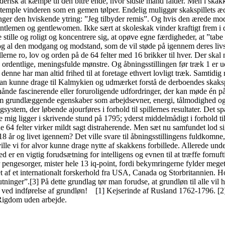
erisk at kæmpe til den bitre ende, hvor sidste mand falder. Men i skakke
stemple vinderen som en gemen tølper. Endelig muliggør skakspillets ædl
inger den hviskende ytring: ”Jeg tilbyder remis”. Og hvis den ærede mods
ntlemen og gentlewomen. Ikke sært at skoleskak vinder kraftigt frem i d
 stille og roligt og koncentrere sig, at opøve egne færdigheder, at ”tabe
og al den modgang og modstand, som de vil støde på igennem deres livsl
llerne ro, lov og orden på de 64 felter med 16 brikker til hver. Der ska
1 ordentlige, meningsfulde mønstre. Og åbningsstillingen før træk 1 er 
nne har man altid frihed til at foretage ethvert lovligt træk. Samtidig
m; man kunne drage til Kalmykien og udmærket forstå de derboendes ska
ånde fascinerende eller foruroligende udfordringer, der kan møde én på l
som grundlæggende egenskaber som arbejdsevner, energi, tålmodighed og f
tingsystem, der løbende ajourføres i forhold til spillernes resultater. D
ig ligger i skrivende stund på 1795; yderst middelmådigt i forhold til,
de 64 felter virker mildt sagt distraherende. Men sæt nu samfundet lod
 år og livet igennem? Det ville svare til åbningsstillingens fuldkomne
ville vi for alvor kunne drage nytte af skakkens forbillede. Allerede u
er en vigtig forudsætning for intelligens og evnen til at træffe fornuft
r, mister hele 13 iq-point, fordi bekymringerne fylder meget for 
t af et internationalt forskerhold fra USA, Canada og Storbritannien. Hol
lutninger”.[3] På dette grundlag tør man forudse, at grundløn til alle vi
t ved indførelse af grundløn! [1] Kejserinde af Rusland 1762-1796. [2]
 Rigdom uden arbejde.