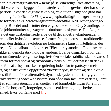
oner, bliver marginaliseret – tænk på selvstændige, freelancere og
tid været overskygget af en materiel velfærdsgevinst, der har sikret
periode, hvor den digitale teknologirevolution i stigende grad har
orening fra 69 % til 53 %. ( www.piopio.dk/fagforeninger-bløder ).
ellige former (f.eks. www/Magisterterbladet-nr-10-2016/mange-unge-
ceret ). Billedet understøtter den engelske økonom Guy Standings teori
 jobkontinuitet og svagere institutionel beskyttelse. Det følger
det ene tidsbegrænsede arbejde til det andet; i vikarbureauer, i
ede eller hybride ansættelsesformer, fragmenteres det traditionelle
m den digitale revolution nu kulminerer i kunstig intelligens, der
me, at Nationalbanken lovpriser “Flexicurity-modellen” som svaret på
t er ikke en demokratisk holdbar tendens: Et arbejdsmarked hvor den
 omfattende reorganisering, hvis den sociale stabilitet skal bevares. I
form for reel social og økonomisk fleksibilitet, der passer til det 21.
 fortsat arbejdsmarkedsregulering inden for trepartssystemets
et, og et strukturelt opgør med “flexicurity-systemet” og den aktive
til fordel for et alternativt, dynamisk system, der stadig giver alle
rhvervsmuligheder – et system som både kan facilitere et dereguleret
 er som selvstændig iværksætter, ved lønarbejde inden for et nyt
r alle borgere”) borgerløn, som en enklere, og langt bedre,
 frihed, hvor borgerne med
[…]