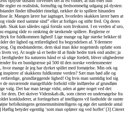
ns oplyste tidsånd forventes det af en vinder, at han eller hun
e regler en realistisk, fornuftig og fredsommelig udgang på dysten:
tander finder tilbuddet rimeligt, rækker de to spillere hinanden
isse år. Mangen lærer har iagttaget, hvorledes skakken lærer børn at
 og vinde med samme sind” eller at forliges og stifte fred. Og deres
øb. Skak kan således også forstås som livskunst. I en verden af uro,
l nu engang råde ro omkring de tænkende spillere. Reglerne er
udtryk for fuldkommen lighed! Lige mange og lige stærke brikker til
 råder der lighed og retfærdighed fra begyndelsen af. Ydermere
ksprog. Og modstanderne, dem skal man ikke nogetsteds opfatte som
ivets vej. At nogle så er bedre til at finde bedre træk end andre; ja
ærdigheder fra naturens hånd er så ulige fordelt, bliver ulighederne
et spænder fra en bundgrænse på 500 til den norske verdensmester
 hvor mange år jeg har dyrket spillet med fornøjelse. Min ork og
 sig inspirere af skakkens fuldkomne verden? Sæt man bød alle og
, retfærdige, grundlæggende lighed! Og hvis man samtidig lod sig
nder de nuværende mangelfulde forhold ville indførelse af grundløn
ige valg. Det har man længe vidst, uden at gøre noget ved det:
dem. Det skriver Videnskab.dk, som citerer en undersøgelse fra
det konkluderer, at forringelsen af intelligens vil fastholde de ramte
l højne befolkningens gennemsnitsintelligens og øge det samlede antal
 Høflig betyder egentlig ‘som man opfører sig ved hoffet’ [3] Citeret