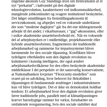
engelske økonom Guy Standings teori om fremvæksten af et
nyt “prekariat”, i kølvandet på den digitale
teknologirevolution, karakteriseret ved indkomstusikkerhed,
manglende jobkontinuitet og svagere institutionel beskyttelse.
Det følger omstillingen fra fremstillingsøkonomi til
serviceøkonomi, og afspejles ved en voksende underklasse
der som “moderne daglejere” går fra det ene tidsbegrænsede
arbejde til det andet; i vikarbureauer, i “gig”-økonomien, eller
i usikre akademiske ansættelsesforhold etc. Når en voksende
del af arbejdsstyrken er i midlertidige, projektbaserede eller
hybride ansættelsesformer, fragmenteres det traditionelle
arbejdsmarked og rammerne for trepartssystemet bliver
hæmmende for den sociale tilpasning. Konflikten bliver
tydeligere efterhånden som den digitale revolution nu
kulminerer i kunstig intelligens, der også ændrer
arbejdsmarkedsvilkårene for den ellers beskyttede akademiske
middelklasse I det perspektiv er det uansvarlig konservatisme,
at Nationalbanken lovpriser “Flexicurity-modellen” som
svaret på en udvikling, hvor behovet for fleksibilitet i
tilpasningen til fundamentale ændringer i industristrukturen
kun vil blive tydeligere. Det er ikke en demokratisk holdbar
tendens: Et arbejdsmarked hvor den digitale revolution giver
færre traditionelle jobs, parallelt med at klimatilpasningen
kræver bæredygtige rammer for vækst, forudsætter en
omfattende reorganisering, hvis den sociale stabilitet skal