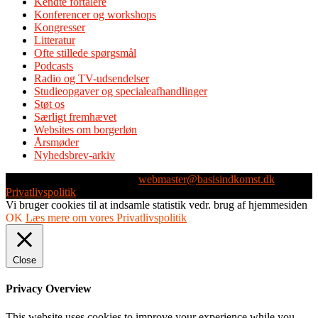
Kendte fortalere
Konferencer og workshops
Kongresser
Litteratur
Ofte stillede spørgsmål
Podcasts
Radio og TV-udsendelser
Studieopgaver og specialeafhandlinger
Støt os
Særligt fremhævet
Websites om borgerløn
Årsmøder
Nyhedsbrev-arkiv
Webmaster: Michael Husen -
webmaster@basisindkomst.dk
-
Privatlivspolitik
Vi bruger cookies til at indsamle statistik vedr. brug af hjemmesiden
OK
Læs mere om vores Privatlivspolitik
Close
Privacy Overview
This website uses cookies to improve your experience while you