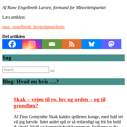
Af Rune Engelbreth Larsen, formand for Minoritetspartiet
Læs artiklen:
rune_engelbreth_borgerlønsreform
Del artiklen
Søg
Search
for:
Blog: Hvad nu hvis ….?
Skak – vejen til ro, lov og orden – og til
grundløn?
Af Finn Gemynthe Skak kaldes spillenes konge, med fuld ret
vil jeg hævde. Intet andet spil er så retfærdigt og frit for held
& uheld, bluff og hemmelighedskræmmeri. Spillerne er fra