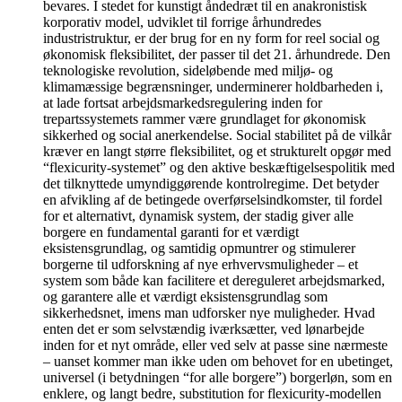
bevares. I stedet for kunstigt åndedræt til en anakronistisk
korporativ model, udviklet til forrige århundredes
industristruktur, er der brug for en ny form for reel social og
økonomisk fleksibilitet, der passer til det 21. århundrede. Den
teknologiske revolution, sideløbende med miljø- og
klimamæssige begrænsninger, underminerer holdbarheden i,
at lade fortsat arbejdsmarkedsregulering inden for
trepartssystemets rammer være grundlaget for økonomisk
sikkerhed og social anerkendelse. Social stabilitet på de vilkår
kræver en langt større fleksibilitet, og et strukturelt opgør med
“flexicurity-systemet” og den aktive beskæftigelsespolitik med
det tilknyttede umyndiggørende kontrolregime. Det betyder
en afvikling af de betingede overførselsindkomster, til fordel
for et alternativt, dynamisk system, der stadig giver alle
borgere en fundamental garanti for et værdigt
eksistensgrundlag, og samtidig opmuntrer og stimulerer
borgerne til udforskning af nye erhvervsmuligheder – et
system som både kan facilitere et dereguleret arbejdsmarked,
og garantere alle et værdigt eksistensgrundlag som
sikkerhedsnet, imens man udforsker nye muligheder. Hvad
enten det er som selvstændig iværksætter, ved lønarbejde
inden for et nyt område, eller ved selv at passe sine nærmeste
– uanset kommer man ikke uden om behovet for en ubetinget,
universel (i betydningen “for alle borgere”) borgerløn, som en
enklere, og langt bedre, substitution for flexicurity-modellen