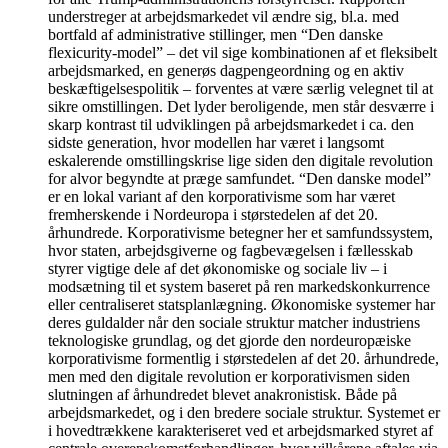
understreger at arbejdsmarkedet vil ændre sig, bl.a. med
bortfald af administrative stillinger, men “Den danske
flexicurity-model” – det vil sige kombinationen af et fleksibelt
arbejdsmarked, en generøs dagpengeordning og en aktiv
beskæftigelsespolitik – forventes at være særlig velegnet til at
sikre omstillingen. Det lyder beroligende, men står desværre i
skarp kontrast til udviklingen på arbejdsmarkedet i ca. den
sidste generation, hvor modellen har været i langsomt
eskalerende omstillingskrise lige siden den digitale revolution
for alvor begyndte at præge samfundet. “Den danske model”
er en lokal variant af den korporativisme som har været
fremherskende i Nordeuropa i størstedelen af det 20.
århundrede. Korporativisme betegner her et samfundssystem,
hvor staten, arbejdsgiverne og fagbevægelsen i fællesskab
styrer vigtige dele af det økonomiske og sociale liv – i
modsætning til et system baseret på ren markedskonkurrence
eller centraliseret statsplanlægning. Økonomiske systemer har
deres guldalder når den sociale struktur matcher industriens
teknologiske grundlag, og det gjorde den nordeuropæiske
korporativisme formentlig i størstedelen af det 20. århundrede,
men med den digitale revolution er korporativismen siden
slutningen af århundredet blevet anakronistisk. Både på
arbejdsmarkedet, og i den bredere sociale struktur. Systemet er
i hovedtrækkene karakteriseret ved et arbejdsmarked styret af