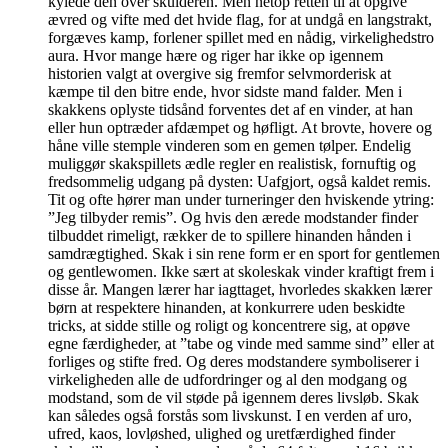
kylede den over skulderen. Men netop retten til at opgive
ævred og vifte med det hvide flag, for at undgå en langstrakt,
forgæves kamp, forlener spillet med en nådig, virkelighedstro
aura. Hvor mange hære og riger har ikke op igennem
historien valgt at overgive sig fremfor selvmorderisk at
kæmpe til den bitre ende, hvor sidste mand falder. Men i
skakkens oplyste tidsånd forventes det af en vinder, at han
eller hun optræder afdæmpet og høfligt. At brovte, hovere og
håne ville stemple vinderen som en gemen tølper. Endelig
muliggør skakspillets ædle regler en realistisk, fornuftig og
fredsommelig udgang på dysten: Uafgjort, også kaldet remis.
Tit og ofte hører man under turneringer den hviskende ytring:
”Jeg tilbyder remis”. Og hvis den ærede modstander finder
tilbuddet rimeligt, rækker de to spillere hinanden hånden i
samdrægtighed. Skak i sin rene form er en sport for gentlemen
og gentlewomen. Ikke sært at skoleskak vinder kraftigt frem i
disse år. Mangen lærer har iagttaget, hvorledes skakken lærer
børn at respektere hinanden, at konkurrere uden beskidte
tricks, at sidde stille og roligt og koncentrere sig, at opøve
egne færdigheder, at ”tabe og vinde med samme sind” eller at
forliges og stifte fred. Og deres modstandere symboliserer i
virkeligheden alle de udfordringer og al den modgang og
modstand, som de vil støde på igennem deres livsløb. Skak
kan således også forstås som livskunst. I en verden af uro,
ufred, kaos, lovløshed, ulighed og uretfærdighed finder