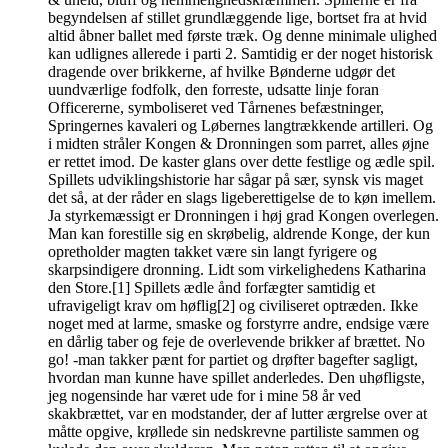
begyndelsen af stillet grundlæggende lige, bortset fra at hvid
altid åbner ballet med første træk. Og denne minimale ulighed
kan udlignes allerede i parti 2. Samtidig er der noget historisk
dragende over brikkerne, af hvilke Bønderne udgør det
uundværlige fodfolk, den forreste, udsatte linje foran
Officererne, symboliseret ved Tårnenes befæstninger,
Springernes kavaleri og Løbernes langtrækkende artilleri. Og
i midten stråler Kongen & Dronningen som parret, alles øjne
er rettet imod. De kaster glans over dette festlige og ædle spil.
Spillets udviklingshistorie har sågar på sær, synsk vis maget
det så, at der råder en slags ligeberettigelse de to køn imellem.
Ja styrkemæssigt er Dronningen i høj grad Kongen overlegen.
Man kan forestille sig en skrøbelig, aldrende Konge, der kun
opretholder magten takket være sin langt fyrigere og
skarpsindigere dronning. Lidt som virkelighedens Katharina
den Store.[1] Spillets ædle ånd forfægter samtidig et
ufravigeligt krav om høflig[2] og civiliseret optræden. Ikke
noget med at larme, smaske og forstyrre andre, endsige være
en dårlig taber og feje de overlevende brikker af brættet. No
go! -man takker pænt for partiet og drøfter bagefter sagligt,
hvordan man kunne have spillet anderledes. Den uhøfligste,
jeg nogensinde har været ude for i mine 58 år ved
skakbrættet, var en modstander, der af lutter ærgrelse over at
måtte opgive, krøllede sin nedskrevne partiliste sammen og