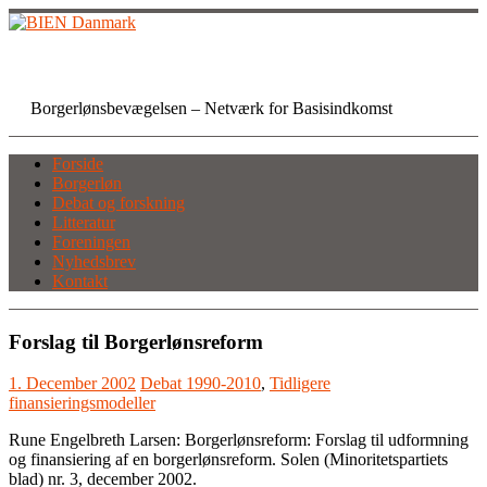
Skip
to
content
BIEN Danmark
Borgerlønsbevægelsen – Netværk for Basisindkomst
Forside
Borgerløn
Debat og forskning
Litteratur
Foreningen
Nyhedsbrev
Kontakt
Forslag til Borgerlønsreform
1. December 2002
Debat 1990-2010
,
Tidligere
finansieringsmodeller
Rune Engelbreth Larsen: Borgerlønsreform: Forslag til udformning
og finansiering af en borgerlønsreform. Solen (Minoritetspartiets
blad) nr. 3, december 2002.