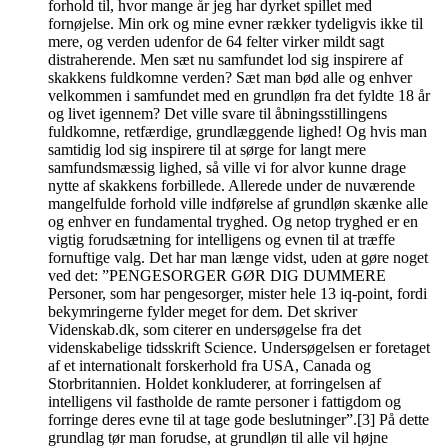
forhold til, hvor mange år jeg har dyrket spillet med
fornøjelse. Min ork og mine evner rækker tydeligvis ikke til
mere, og verden udenfor de 64 felter virker mildt sagt
distraherende. Men sæt nu samfundet lod sig inspirere af
skakkens fuldkomne verden? Sæt man bød alle og enhver
velkommen i samfundet med en grundløn fra det fyldte 18 år
og livet igennem? Det ville svare til åbningsstillingens
fuldkomne, retfærdige, grundlæggende lighed! Og hvis man
samtidig lod sig inspirere til at sørge for langt mere
samfundsmæssig lighed, så ville vi for alvor kunne drage
nytte af skakkens forbillede. Allerede under de nuværende
mangelfulde forhold ville indførelse af grundløn skænke alle
og enhver en fundamental tryghed. Og netop tryghed er en
vigtig forudsætning for intelligens og evnen til at træffe
fornuftige valg. Det har man længe vidst, uden at gøre noget
ved det: ”PENGESORGER GØR DIG DUMMERE
Personer, som har pengesorger, mister hele 13 iq-point, fordi
bekymringerne fylder meget for dem. Det skriver
Videnskab.dk, som citerer en undersøgelse fra det
videnskabelige tidsskrift Science. Undersøgelsen er foretaget
af et internationalt forskerhold fra USA, Canada og
Storbritannien. Holdet konkluderer, at forringelsen af
intelligens vil fastholde de ramte personer i fattigdom og
forringe deres evne til at tage gode beslutninger”.[3] På dette
grundlag tør man forudse, at grundløn til alle vil højne