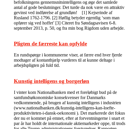
befolkningens gennemsnitsintelligens og øge det samlede
antal af gode beslutninger. Det turde da nok være en attraktiv
gevinst ved indførelse af grundløn! [1] Kejserinde af
Rusland 1762-1796. [2] Høflig betyder egentlig ‘som man
opfører sig ved hoffet’ [3] Citeret fra Søndagsavisen 6-8.
september 2013, p. 50, og fra min bog Rigdom uden arbejde.
Pligten de færreste kan opfylde
En rundspørge i kommunerne viser, at færre end hver fjerde
modtager af kontanthjælp vurderes til at kunne deltage i
arbejdspligten på fuld tid.
Kunstig intelligens og borgerløn
I vinter kom Nationalbanken med et foreløbigt bud på de
samfundsøkonomiske konsekvenser for Danmarks
vedkommende, på brugen af kunstig intelligens i industrien
(www.nationalbanken.dk/kunstig-intelligens-kan-loefte-
produktiviteten-i-dansk-oekonomi ). Det markerede det fokus
der nu er kommet på emnet, efter at forventningerne i snart et
par år har holdt de internationale aktiemarkeder oppe, til trods
for alle Trump-administrationens forstyrrelser. Rapporten