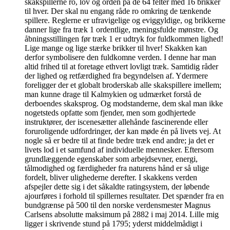
skakspillerne ro, lov og orden på de 64 felter med 16 brikker
til hver. Der skal nu engang råde ro omkring de tænkende
spillere. Reglerne er ufravigelige og eviggyldige, og brikkerne
danner lige fra træk 1 ordentlige, meningsfulde mønstre. Og
åbningsstillingen før træk 1 er udtryk for fuldkommen lighed!
Lige mange og lige stærke brikker til hver! Skakken kan
derfor symbolisere den fuldkomne verden. I denne har man
altid frihed til at foretage ethvert lovligt træk. Samtidig råder
der lighed og retfærdighed fra begyndelsen af. Ydermere
foreligger der et globalt broderskab alle skakspillere imellem;
man kunne drage til Kalmykien og udmærket forstå de
derboendes skaksprog. Og modstanderne, dem skal man ikke
nogetsteds opfatte som fjender, men som godhjertede
instruktører, der iscenesætter allehånde fascinerende eller
foruroligende udfordringer, der kan møde én på livets vej. At
nogle så er bedre til at finde bedre træk end andre; ja det er
livets lod i et samfund af individuelle mennesker. Eftersom
grundlæggende egenskaber som arbejdsevner, energi,
tålmodighed og færdigheder fra naturens hånd er så ulige
fordelt, bliver ulighederne derefter. I skakkens verden
afspejler dette sig i det såkaldte ratingsystem, der løbende
ajourføres i forhold til spillernes resultater. Det spænder fra en
bundgrænse på 500 til den norske verdensmester Magnus
Carlsens absolutte maksimum på 2882 i maj 2014. Lille mig
ligger i skrivende stund på 1795; yderst middelmådigt i