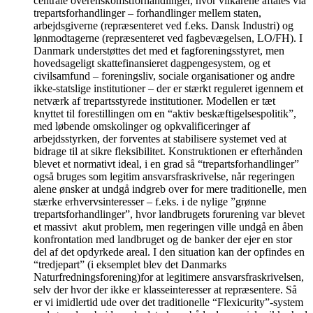
centrale overenskomstforhandlinger, hvor vilkårene aftales via
trepartsforhandlinger – forhandlinger mellem staten,
arbejdsgiverne (repræsenteret ved f.eks. Dansk Industri) og
lønmodtagerne (repræsenteret ved fagbevægelsen, LO/FH). I
Danmark understøttes det med et fagforeningsstyret, men
hovedsageligt skattefinansieret dagpengesystem, og et
civilsamfund – foreningsliv, sociale organisationer og andre
ikke-statslige institutioner – der er stærkt reguleret igennem et
netværk af trepartsstyrede institutioner. Modellen er tæt
knyttet til forestillingen om en “aktiv beskæftigelsespolitik”,
med løbende omskolinger og opkvalificeringer af
arbejdsstyrken, der forventes at stabilisere systemet ved at
bidrage til at sikre fleksibilitet. Konstruktionen er efterhånden
blevet et normativt ideal, i en grad så “trepartsforhandlinger”
også bruges som legitim ansvarsfraskrivelse, når regeringen
alene ønsker at undgå indgreb over for mere traditionelle, men
stærke erhvervsinteresser – f.eks. i de nylige ”grønne
trepartsforhandlinger”, hvor landbrugets forurening var blevet
et massivt akut problem, men regeringen ville undgå en åben
konfrontation med landbruget og de banker der ejer en stor
del af det opdyrkede areal. I den situation kan der opfindes en
“tredjepart” (i eksemplet blev det Danmarks
Naturfredningsforening)for at legitimere ansvarsfraskrivelsen,
selv der hvor der ikke er klasseinteresser at repræsentere. Så
er vi imidlertid ude over det traditionelle “Flexicurity”-system