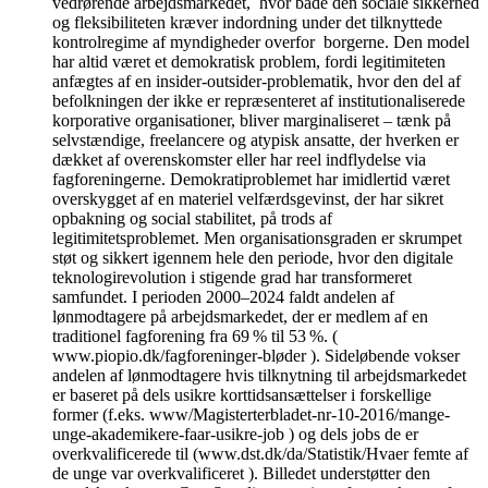
vedrørende arbejdsmarkedet, hvor både den sociale sikkerhed
og fleksibiliteten kræver indordning under det tilknyttede
kontrolregime af myndigheder overfor borgerne. Den model
har altid været et demokratisk problem, fordi legitimiteten
anfægtes af en insider-outsider-problematik, hvor den del af
befolkningen der ikke er repræsenteret af institutionaliserede
korporative organisationer, bliver marginaliseret – tænk på
selvstændige, freelancere og atypisk ansatte, der hverken er
dækket af overenskomster eller har reel indflydelse via
fagforeningerne. Demokratiproblemet har imidlertid været
overskygget af en materiel velfærdsgevinst, der har sikret
opbakning og social stabilitet, på trods af
legitimitetsproblemet. Men organisationsgraden er skrumpet
støt og sikkert igennem hele den periode, hvor den digitale
teknologirevolution i stigende grad har transformeret
samfundet. I perioden 2000–2024 faldt andelen af
lønmodtagere på arbejdsmarkedet, der er medlem af en
traditionel fagforening fra 69 % til 53 %. (
www.piopio.dk/fagforeninger-bløder ). Sideløbende vokser
andelen af lønmodtagere hvis tilknytning til arbejdsmarkedet
er baseret på dels usikre korttidsansættelser i forskellige
former (f.eks. www/Magisterterbladet-nr-10-2016/mange-
unge-akademikere-faar-usikre-job ) og dels jobs de er
overkvalificerede til (www.dst.dk/da/Statistik/Hvaer femte af
de unge var overkvalificeret ). Billedet understøtter den