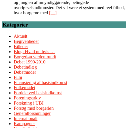
og junglen af umyndiggørende, betingede
overførselsindkomster. Det vil være et system med reel frihed,
hvor borgerne med
[…]
Kategorier
Aktuelt
Begivenheder
Billeder
Blog: Hvad nu hvis …
Borgerløn verden rundt
Debat 1990-2010
Debatindlæg
Debatmøder
Film
Finansiering af basisindkomst
Folkemødet
Fordele ved basisindkomst
Foreningsarkiv
Forskning i UBI
Forsøg med borgerløn
Generalforsamlinger
Internationalt
Kampagner