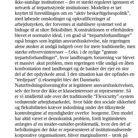
ikke-statslige institutioner – der er stærkt reguleret igennem et
netværk af trepartsstyrede institutioner. Modellen er tæt
knyttet til forestillingen om en “aktiv beskæftigelsespolitik”,
med løbende omskolinger og opkvalificeringer af
arbejdsstyrken, der forventes at stabilisere systemet ved at
bidrage til at sikre fleksibilitet. Konstruktionen er efterhånden
blevet et normativt ideal, i en grad så “trepartsforhandlinger”
også bruges som legitim ansvarsfraskrivelse, når regeringen
alene ønsker at undgå indgreb over for mere traditionelle, men
stærke erhvervsinteresser – f.eks. i de nylige ”grønne
trepartsforhandlinger”, hvor landbrugets forurening var blevet
et massivt akut problem, men regeringen ville undgå en åben
konfrontation med landbruget og de banker der ejer en stor
del af det opdyrkede areal. I den situation kan der opfindes en
“tredjepart” (i eksemplet blev det Danmarks
Naturfredningsforening)for at legitimere ansvarsfraskrivelsen,
selv der hvor der ikke er klasseinteresser at repræsentere. Så
er vi imidlertid ude over det traditionelle “Flexicurity”-system
vedrørende arbejdsmarkedet, hvor både den sociale sikkerhed
og fleksibiliteten kræver indordning under det tilknyttede
kontrolregime af myndigheder overfor borgerne. Den model
har altid været et demokratisk problem, fordi legitimiteten
anfægtes af en insider-outsider-problematik, hvor den del af
befolkningen der ikke er repræsenteret af institutionaliserede
korporative organisationer, bliver marginaliseret – tænk på