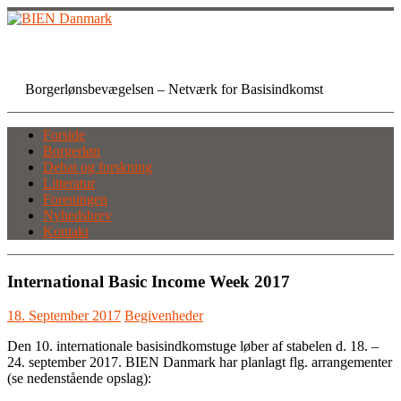
Skip
to
content
BIEN Danmark
Borgerlønsbevægelsen – Netværk for Basisindkomst
Forside
Borgerløn
Debat og forskning
Litteratur
Foreningen
Nyhedsbrev
Kontakt
International Basic Income Week 2017
18. September 2017
Begivenheder
Den 10. internationale basisindkomstuge løber af stabelen d. 18. –
24. september 2017. BIEN Danmark har planlagt flg. arrangementer
(se nedenstående opslag):