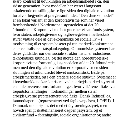
skarp kontrast til udviklingen på arbejdsmarkedet i ca. den
sidste generation, hvor modellen har været i langsomt
eskalerende omstillingskrise lige siden den digitale revolution
for alvor begyndte at præge samfundet. “Den danske model”
er en lokal variant af den korporativisme som har været
fremherskende i Nordeuropa i størstedelen af det 20.
århundrede. Korporativisme betegner her et samfundssystem,
hvor staten, arbejdsgiverne og fagbevægelsen i fællesskab
styrer vigtige dele af det økonomiske og sociale liv – i
modsætning til et system baseret på ren markedskonkurrence
eller centraliseret statsplanlægning. Økonomiske systemer har
deres guldalder når den sociale struktur matcher industriens
teknologiske grundlag, og det gjorde den nordeuropæiske
korporativisme formentlig i størstedelen af det 20. århundrede,
men med den digitale revolution er korporativismen siden
slutningen af århundredet blevet anakronistisk. Både på
arbejdsmarkedet, og i den bredere sociale struktur. Systemet er
i hovedtrækkene karakteriseret ved et arbejdsmarked styret af
centrale overenskomstforhandlinger, hvor vilkårene aftales via
trepartsforhandlinger – forhandlinger mellem staten,
arbejdsgiverne (repræsenteret ved f.eks. Dansk Industri) og
lønmodtagerne (repræsenteret ved fagbevægelsen, LO/FH). I
Danmark understøttes det med et fagforeningsstyret, men
hovedsageligt skattefinansieret dagpengesystem, og et
civilsamfund – foreningsliv, sociale organisationer og andre