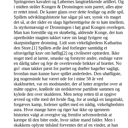
Springernes kavaleri og Løbernes langtrækkende artilleri. Og
i midten stråler Kongen & Dronningen som parret, alles øjne
er rettet imod. De kaster glans over dette festlige og ædle spil.
Spillets udviklingshistorie har sågar på sær, synsk vis maget
det så, at der råder en slags ligeberettigelse de to køn imellem.
Ja styrkemæssigt er Dronningen i høj grad Kongen overlegen.
Man kan forestille sig en skrøbelig, aldrende Konge, der kun
opretholder magten takket være sin langt fyrigere og
skarpsindigere dronning. Lidt som virkelighedens Katharina
den Store.[1] Spillets ædle ånd forfægter samtidig et
ufravigeligt krav om høflig[2] og civiliseret optræden. Ikke
noget med at larme, smaske og forstyrre andre, endsige være
en dårlig taber og feje de overlevende brikker af brættet. No
go! -man takker pænt for partiet og drøfter bagefter sagligt,
hvordan man kunne have spillet anderledes. Den uhøfligste,
jeg nogensinde har været ude for i mine 58 år ved
skakbrættet, var en modstander, der af lutter ærgrelse over at
måtte opgive, krøllede sin nedskrevne partiliste sammen og
kylede den over skulderen. Men netop retten til at opgive
ævred og vifte med det hvide flag, for at undgå en langstrakt,
forgæves kamp, forlener spillet med en nådig, virkelighedstro
aura. Hvor mange hære og riger har ikke op igennem
historien valgt at overgive sig fremfor selvmorderisk at
kæmpe til den bitre ende, hvor sidste mand falder. Men i
skakkens oplyste tidsånd forventes det af en vinder, at han