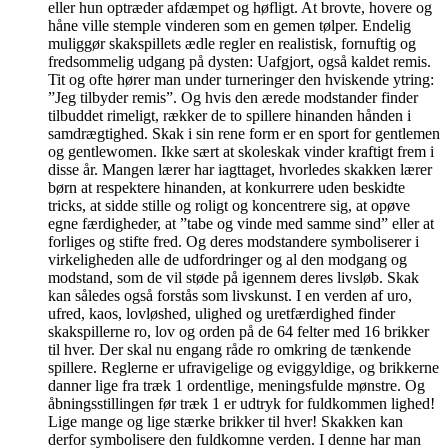
eller hun optræder afdæmpet og høfligt. At brovte, hovere og
håne ville stemple vinderen som en gemen tølper. Endelig
muliggør skakspillets ædle regler en realistisk, fornuftig og
fredsommelig udgang på dysten: Uafgjort, også kaldet remis.
Tit og ofte hører man under turneringer den hviskende ytring:
”Jeg tilbyder remis”. Og hvis den ærede modstander finder
tilbuddet rimeligt, rækker de to spillere hinanden hånden i
samdrægtighed. Skak i sin rene form er en sport for gentlemen
og gentlewomen. Ikke sært at skoleskak vinder kraftigt frem i
disse år. Mangen lærer har iagttaget, hvorledes skakken lærer
børn at respektere hinanden, at konkurrere uden beskidte
tricks, at sidde stille og roligt og koncentrere sig, at opøve
egne færdigheder, at ”tabe og vinde med samme sind” eller at
forliges og stifte fred. Og deres modstandere symboliserer i
virkeligheden alle de udfordringer og al den modgang og
modstand, som de vil støde på igennem deres livsløb. Skak
kan således også forstås som livskunst. I en verden af uro,
ufred, kaos, lovløshed, ulighed og uretfærdighed finder
skakspillerne ro, lov og orden på de 64 felter med 16 brikker
til hver. Der skal nu engang råde ro omkring de tænkende
spillere. Reglerne er ufravigelige og eviggyldige, og brikkerne
danner lige fra træk 1 ordentlige, meningsfulde mønstre. Og
åbningsstillingen før træk 1 er udtryk for fuldkommen lighed!
Lige mange og lige stærke brikker til hver! Skakken kan
derfor symbolisere den fuldkomne verden. I denne har man