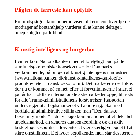
Pligten de færreste kan opfylde
En rundspørge i kommunerne viser, at færre end hver fjerde
modtager af kontanthjælp vurderes til at kunne deltage i
arbejdspligten på fuld tid.
Kunstig intelligens og borgerløn
I vinter kom Nationalbanken med et foreløbigt bud på de
samfundsøkonomiske konsekvenser for Danmarks
vedkommende, på brugen af kunstig intelligens i industrien
(www.nationalbanken.dk/kunstig-intelligens-kan-loefte-
produktiviteten-i-dansk-oekonomi ). Det markerede det fokus
der nu er kommet på emnet, efter at forventningerne i snart et
par år har holdt de internationale aktiemarkeder oppe, til trods
for alle Trump-administrationens forstyrrelser. Rapporten
understreger at arbejdsmarkedet vil ændre sig, bl.a. med
bortfald af administrative stillinger, men “Den danske
flexicurity-model” – det vil sige kombinationen af et fleksibelt
arbejdsmarked, en generøs dagpengeordning og en aktiv
beskæftigelsespolitik – forventes at være særlig velegnet til at
sikre omstillingen. Det lyder beroligende, men står desværre i