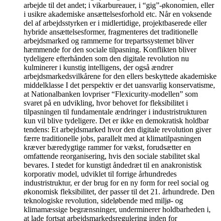
arbejde til det andet; i vikarbureauer, i “gig”-økonomien, eller
i usikre akademiske ansættelsesforhold etc. Når en voksende
del af arbejdsstyrken er i midlertidige, projektbaserede eller
hybride ansættelsesformer, fragmenteres det traditionelle
arbejdsmarked og rammerne for trepartssystemet bliver
hæmmende for den sociale tilpasning. Konflikten bliver
tydeligere efterhånden som den digitale revolution nu
kulminerer i kunstig intelligens, der også ændrer
arbejdsmarkedsvilkårene for den ellers beskyttede akademiske
middelklasse I det perspektiv er det uansvarlig konservatisme,
at Nationalbanken lovpriser “Flexicurity-modellen” som
svaret på en udvikling, hvor behovet for fleksibilitet i
tilpasningen til fundamentale ændringer i industristrukturen
kun vil blive tydeligere. Det er ikke en demokratisk holdbar
tendens: Et arbejdsmarked hvor den digitale revolution giver
færre traditionelle jobs, parallelt med at klimatilpasningen
kræver bæredygtige rammer for vækst, forudsætter en
omfattende reorganisering, hvis den sociale stabilitet skal
bevares. I stedet for kunstigt åndedræt til en anakronistisk
korporativ model, udviklet til forrige århundredes
industristruktur, er der brug for en ny form for reel social og
økonomisk fleksibilitet, der passer til det 21. århundrede. Den
teknologiske revolution, sideløbende med miljø- og
klimamæssige begrænsninger, underminerer holdbarheden i,
at lade fortsat arbejdsmarkedsregulering inden for