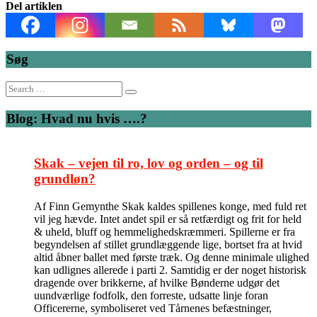
Del artiklen
Søg
Search
for:
Blog: Hvad nu hvis ….?
Skak – vejen til ro, lov og orden – og til
grundløn?
Af Finn Gemynthe Skak kaldes spillenes konge, med fuld ret
vil jeg hævde. Intet andet spil er så retfærdigt og frit for held
& uheld, bluff og hemmelighedskræmmeri. Spillerne er fra
begyndelsen af stillet grundlæggende lige, bortset fra at hvid
altid åbner ballet med første træk. Og denne minimale ulighed
kan udlignes allerede i parti 2. Samtidig er der noget historisk
dragende over brikkerne, af hvilke Bønderne udgør det
uundværlige fodfolk, den forreste, udsatte linje foran
Officererne, symboliseret ved Tårnenes befæstninger,