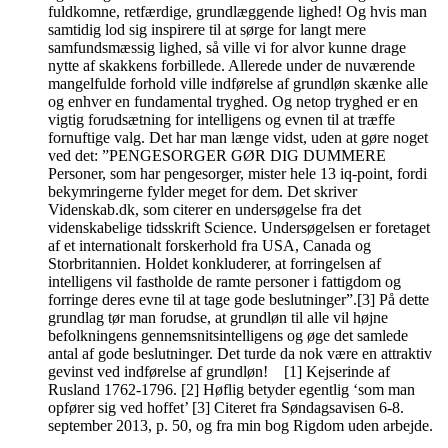
fuldkomne, retfærdige, grundlæggende lighed! Og hvis man
samtidig lod sig inspirere til at sørge for langt mere
samfundsmæssig lighed, så ville vi for alvor kunne drage
nytte af skakkens forbillede. Allerede under de nuværende
mangelfulde forhold ville indførelse af grundløn skænke alle
og enhver en fundamental tryghed. Og netop tryghed er en
vigtig forudsætning for intelligens og evnen til at træffe
fornuftige valg. Det har man længe vidst, uden at gøre noget
ved det: ”PENGESORGER GØR DIG DUMMERE
Personer, som har pengesorger, mister hele 13 iq-point, fordi
bekymringerne fylder meget for dem. Det skriver
Videnskab.dk, som citerer en undersøgelse fra det
videnskabelige tidsskrift Science. Undersøgelsen er foretaget
af et internationalt forskerhold fra USA, Canada og
Storbritannien. Holdet konkluderer, at forringelsen af
intelligens vil fastholde de ramte personer i fattigdom og
forringe deres evne til at tage gode beslutninger”.[3] På dette
grundlag tør man forudse, at grundløn til alle vil højne
befolkningens gennemsnitsintelligens og øge det samlede
antal af gode beslutninger. Det turde da nok være en attraktiv
gevinst ved indførelse af grundløn! [1] Kejserinde af
Rusland 1762-1796. [2] Høflig betyder egentlig ‘som man
opfører sig ved hoffet’ [3] Citeret fra Søndagsavisen 6-8.
september 2013, p. 50, og fra min bog Rigdom uden arbejde.