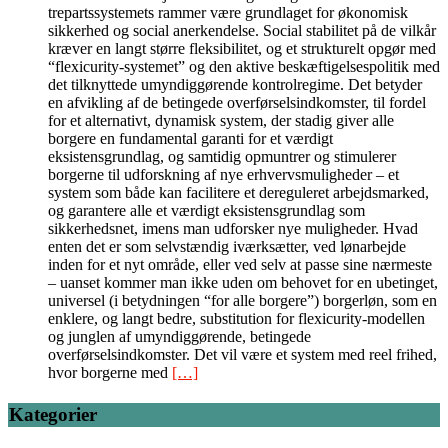
trepartssystemets rammer være grundlaget for økonomisk
sikkerhed og social anerkendelse. Social stabilitet på de vilkår
kræver en langt større fleksibilitet, og et strukturelt opgør med
“flexicurity-systemet” og den aktive beskæftigelsespolitik med
det tilknyttede umyndiggørende kontrolregime. Det betyder
en afvikling af de betingede overførselsindkomster, til fordel
for et alternativt, dynamisk system, der stadig giver alle
borgere en fundamental garanti for et værdigt
eksistensgrundlag, og samtidig opmuntrer og stimulerer
borgerne til udforskning af nye erhvervsmuligheder – et
system som både kan facilitere et dereguleret arbejdsmarked,
og garantere alle et værdigt eksistensgrundlag som
sikkerhedsnet, imens man udforsker nye muligheder. Hvad
enten det er som selvstændig iværksætter, ved lønarbejde
inden for et nyt område, eller ved selv at passe sine nærmeste
– uanset kommer man ikke uden om behovet for en ubetinget,
universel (i betydningen “for alle borgere”) borgerløn, som en
enklere, og langt bedre, substitution for flexicurity-modellen
og junglen af umyndiggørende, betingede
overførselsindkomster. Det vil være et system med reel frihed,
hvor borgerne med
[…]
Kategorier