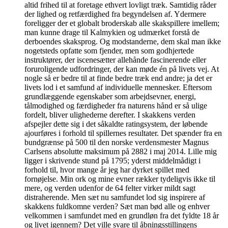
altid frihed til at foretage ethvert lovligt træk. Samtidig råder
der lighed og retfærdighed fra begyndelsen af. Ydermere
foreligger der et globalt broderskab alle skakspillere imellem;
man kunne drage til Kalmykien og udmærket forstå de
derboendes skaksprog. Og modstanderne, dem skal man ikke
nogetsteds opfatte som fjender, men som godhjertede
instruktører, der iscenesætter allehånde fascinerende eller
foruroligende udfordringer, der kan møde én på livets vej. At
nogle så er bedre til at finde bedre træk end andre; ja det er
livets lod i et samfund af individuelle mennesker. Eftersom
grundlæggende egenskaber som arbejdsevner, energi,
tålmodighed og færdigheder fra naturens hånd er så ulige
fordelt, bliver ulighederne derefter. I skakkens verden
afspejler dette sig i det såkaldte ratingsystem, der løbende
ajourføres i forhold til spillernes resultater. Det spænder fra en
bundgrænse på 500 til den norske verdensmester Magnus
Carlsens absolutte maksimum på 2882 i maj 2014. Lille mig
ligger i skrivende stund på 1795; yderst middelmådigt i
forhold til, hvor mange år jeg har dyrket spillet med
fornøjelse. Min ork og mine evner rækker tydeligvis ikke til
mere, og verden udenfor de 64 felter virker mildt sagt
distraherende. Men sæt nu samfundet lod sig inspirere af
skakkens fuldkomne verden? Sæt man bød alle og enhver
velkommen i samfundet med en grundløn fra det fyldte 18 år
og livet igennem? Det ville svare til åbningsstillingens