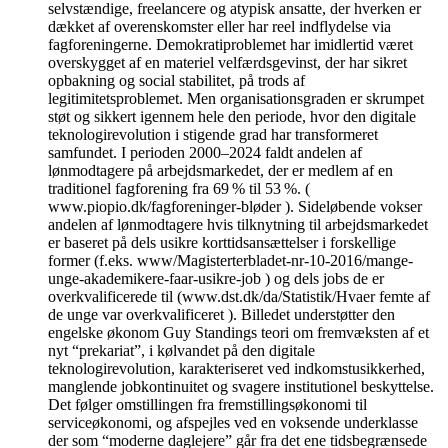
selvstændige, freelancere og atypisk ansatte, der hverken er
dækket af overenskomster eller har reel indflydelse via
fagforeningerne. Demokratiproblemet har imidlertid været
overskygget af en materiel velfærdsgevinst, der har sikret
opbakning og social stabilitet, på trods af
legitimitetsproblemet. Men organisationsgraden er skrumpet
støt og sikkert igennem hele den periode, hvor den digitale
teknologirevolution i stigende grad har transformeret
samfundet. I perioden 2000–2024 faldt andelen af
lønmodtagere på arbejdsmarkedet, der er medlem af en
traditionel fagforening fra 69 % til 53 %. (
www.piopio.dk/fagforeninger-bløder ). Sideløbende vokser
andelen af lønmodtagere hvis tilknytning til arbejdsmarkedet
er baseret på dels usikre korttidsansættelser i forskellige
former (f.eks. www/Magisterterbladet-nr-10-2016/mange-
unge-akademikere-faar-usikre-job ) og dels jobs de er
overkvalificerede til (www.dst.dk/da/Statistik/Hvaer femte af
de unge var overkvalificeret ). Billedet understøtter den
engelske økonom Guy Standings teori om fremvæksten af et
nyt “prekariat”, i kølvandet på den digitale
teknologirevolution, karakteriseret ved indkomstusikkerhed,
manglende jobkontinuitet og svagere institutionel beskyttelse.
Det følger omstillingen fra fremstillingsøkonomi til
serviceøkonomi, og afspejles ved en voksende underklasse
der som “moderne daglejere” går fra det ene tidsbegrænsede