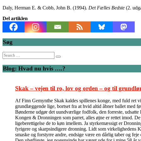
Daly, Herman E. & Cobb, John B. (1994).
Det Fælles Bedste
(2. udg
Del artiklen
Søg
Search
for:
Blog: Hvad nu hvis ….?
Skak – vejen til ro, lov og orden – og til grundlø
Af Finn Gemynthe Skak kaldes spillenes konge, med fuld ret vil 
grundlæggende lige, bortset fra at hvid altid åbner ballet med f
Bønderne udgør det uundværlige fodfolk, den forreste, udsatte l
Kongen & Dronningen som parret, alles øjne er rettet imod. De kas
ligeberettigelse de to køn imellem. Ja styrkemæssigt er Dronni
fyrigere og skarpsindigere dronning. Lidt som virkelighedens Ka
smaske og forstyrre andre, endsige være en dårlig taber og feje
Den uhøfligste, jeg nogensinde har været ude for i mine 58 år v