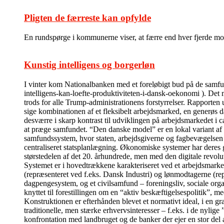
Pligten de færreste kan opfylde
En rundspørge i kommunerne viser, at færre end hver fjerde modt
Kunstig intelligens og borgerløn
I vinter kom Nationalbanken med et foreløbigt bud på de sam
intelligens-kan-loefte-produktiviteten-i-dansk-oekonomi ). Det m
trods for alle Trump-administrationens forstyrrelser. Rapporten 
sige kombinationen af et fleksibelt arbejdsmarked, en generøs da
desværre i skarp kontrast til udviklingen på arbejdsmarkedet i c
at præge samfundet. “Den danske model” er en lokal variant af
samfundssystem, hvor staten, arbejdsgiverne og fagbevægelsen i 
centraliseret statsplanlægning. Økonomiske systemer har deres 
størstedelen af det 20. århundrede, men med den digitale revolu
Systemet er i hovedtrækkene karakteriseret ved et arbejdsmarked
(repræsenteret ved f.eks. Dansk Industri) og lønmodtagerne (re
dagpengesystem, og et civilsamfund – foreningsliv, sociale organi
knyttet til forestillingen om en “aktiv beskæftigelsespolitik”, me
Konstruktionen er efterhånden blevet et normativt ideal, i en g
traditionelle, men stærke erhvervsinteresser – f.eks. i de nyli
konfrontation med landbruget og de banker der ejer en stor del 