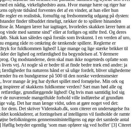
t med en nådig, virkelighedstro aura. Hvor mange hære og riger har
ns oplyste tidsånd forventes det af en vinder, at han eller hun
e regler en realistisk, fornuftig og fredsommelig udgang på dysten:
tander finder tilbuddet rimeligt, rækker de to spillere hinanden
isse år. Mangen lærer har iagttaget, hvorledes skakken lærer børn at
 og vinde med samme sind” eller at forliges og stifte fred. Og deres
øb. Skak kan således også forstås som livskunst. I en verden af uro,
l nu engang råde ro omkring de tænkende spillere. Reglerne er
udtryk for fuldkommen lighed! Lige mange og lige stærke brikker til
 råder der lighed og retfærdighed fra begyndelsen af. Ydermere
ksprog. Og modstanderne, dem skal man ikke nogetsteds opfatte som
ivets vej. At nogle så er bedre til at finde bedre træk end andre; ja
ærdigheder fra naturens hånd er så ulige fordelt, bliver ulighederne
et spænder fra en bundgrænse på 500 til den norske verdensmester
 hvor mange år jeg har dyrket spillet med fornøjelse. Min ork og
 sig inspirere af skakkens fuldkomne verden? Sæt man bød alle og
, retfærdige, grundlæggende lighed! Og hvis man samtidig lod sig
nder de nuværende mangelfulde forhold ville indførelse af grundløn
ige valg. Det har man længe vidst, uden at gøre noget ved det:
dem. Det skriver Videnskab.dk, som citerer en undersøgelse fra
det konkluderer, at forringelsen af intelligens vil fastholde de ramte
l højne befolkningens gennemsnitsintelligens og øge det samlede antal
 Høflig betyder egentlig ‘som man opfører sig ved hoffet’ [3] Citeret