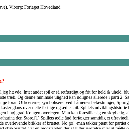
ave). Viborg: Forlaget Hovedland.
n?
jeg hævde. Intet andet spil er så retfærdigt og frit for held & uheld, b
ørste træk. Og denne minimale ulighed kan udlignes allerede i parti 2. S
inje foran Officererne, symboliseret ved Tårnenes befæstninger, Springe
ter glans over dette festlige og ædle spil. Spillets udviklingshistorie h
ngen i høj grad Kongen overlegen. Man kan forestille sig en skrøbelig, 
tharina den Store.[1] Spillets ædle ånd forfægter samtidig et ufravigeli
 de overlevende brikker af brættet. No go! -man takker pænt for partiet 
ed skakbrættet, var en modstander, der af lutter ærgrelse over at måtte