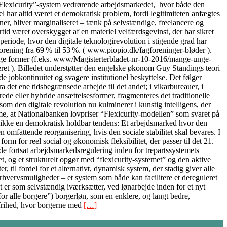
lle “Flexicurity”-system vedrørende arbejdsmarkedet, hvor både den
 har altid været et demokratisk problem, fordi legitimiteten anfægtes
oner, bliver marginaliseret – tænk på selvstændige, freelancere og
tid været overskygget af en materiel velfærdsgevinst, der har sikret
periode, hvor den digitale teknologirevolution i stigende grad har
orening fra 69 % til 53 %. ( www.piopio.dk/fagforeninger-bløder ).
ellige former (f.eks. www/Magisterterbladet-nr-10-2016/mange-unge-
ceret ). Billedet understøtter den engelske økonom Guy Standings teori
 jobkontinuitet og svagere institutionel beskyttelse. Det følger
det ene tidsbegrænsede arbejde til det andet; i vikarbureauer, i
ede eller hybride ansættelsesformer, fragmenteres det traditionelle
m den digitale revolution nu kulminerer i kunstig intelligens, der
me, at Nationalbanken lovpriser “Flexicurity-modellen” som svaret på
t er ikke en demokratisk holdbar tendens: Et arbejdsmarked hvor den
 omfattende reorganisering, hvis den sociale stabilitet skal bevares. I
form for reel social og økonomisk fleksibilitet, der passer til det 21.
 fortsat arbejdsmarkedsregulering inden for trepartssystemets
et, og et strukturelt opgør med “flexicurity-systemet” og den aktive
til fordel for et alternativt, dynamisk system, der stadig giver alle
rhvervsmuligheder – et system som både kan facilitere et dereguleret
 er som selvstændig iværksætter, ved lønarbejde inden for et nyt
r alle borgere”) borgerløn, som en enklere, og langt bedre,
 frihed, hvor borgerne med
[…]