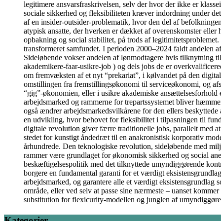
legitimere ansvarsfraskrivelsen, selv der hvor der ikke er klass
sociale sikkerhed og fleksibiliteten kræver indordning under de
af en insider-outsider-problematik, hvor den del af befolkningen
atypisk ansatte, der hverken er dækket af overenskomster eller 
opbakning og social stabilitet, på trods af legitimitetsprobleme
transformeret samfundet. I perioden 2000–2024 faldt andelen af
Sideløbende vokser andelen af lønmodtagere hvis tilknytning ti
akademikere-faar-usikre-job ) og dels jobs de er overkvalificer
om fremvæksten af et nyt “prekariat”, i kølvandet på den digita
omstillingen fra fremstillingsøkonomi til serviceøkonomi, og af
“gig”-økonomien, eller i usikre akademiske ansættelsesforhold et
arbejdsmarked og rammerne for trepartssystemet bliver hæmmende 
også ændrer arbejdsmarkedsvilkårene for den ellers beskyttede 
en udvikling, hvor behovet for fleksibilitet i tilpasningen til 
digitale revolution giver færre traditionelle jobs, parallelt med
stedet for kunstigt åndedræt til en anakronistisk korporativ model
århundrede. Den teknologiske revolution, sideløbende med milj
rammer være grundlaget for økonomisk sikkerhed og social anerken
beskæftigelsespolitik med det tilknyttede umyndiggørende kontrol
borgere en fundamental garanti for et værdigt eksistensgrundlag
arbejdsmarked, og garantere alle et værdigt eksistensgrundlag 
område, eller ved selv at passe sine nærmeste – uanset kommer 
substitution for flexicurity-modellen og junglen af umyndiggør
Kategorier