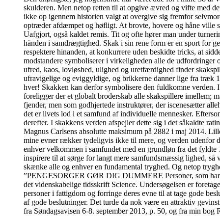
skulderen. Men netop retten til at opgive ævred og vifte med de
ikke op igennem historien valgt at overgive sig fremfor selvmord
optræder afdæmpet og høfligt. At brovte, hovere og håne ville 
Uafgjort, også kaldet remis. Tit og ofte hører man under turner
hånden i samdrægtighed. Skak i sin rene form er en sport for ge
respektere hinanden, at konkurrere uden beskidte tricks, at sidde
modstandere symboliserer i virkeligheden alle de udfordringer 
ufred, kaos, lovløshed, ulighed og uretfærdighed finder skakspi
ufravigelige og eviggyldige, og brikkerne danner lige fra træk 
hver! Skakken kan derfor symbolisere den fuldkomne verden. I de
foreligger der et globalt broderskab alle skakspillere imelle
fjender, men som godhjertede instruktører, der iscenesætter alleh
det er livets lod i et samfund af individuelle mennesker. Efter
derefter. I skakkens verden afspejler dette sig i det såkaldte ra
Magnus Carlsens absolutte maksimum på 2882 i maj 2014. Lille m
mine evner rækker tydeligvis ikke til mere, og verden udenfor 
enhver velkommen i samfundet med en grundløn fra det fyldte 18
inspirere til at sørge for langt mere samfundsmæssig lighed, så 
skænke alle og enhver en fundamental tryghed. Og netop tryghed 
”PENGESORGER GØR DIG DUMMERE Personer, som har pengesorge
det videnskabelige tidsskrift Science. Undersøgelsen er foretage
personer i fattigdom og forringe deres evne til at tage gode bes
af gode beslutninger. Det turde da nok være en attraktiv gevins
fra Søndagsavisen 6-8. september 2013, p. 50, og fra min bog