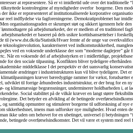
einteresser at repræsentere. Så er vi imidlertid ude over det traditione
t tilknyttede kontrolregime af myndigheder overfor borgerne. Den model
 der ikke er repræsenteret af institutionaliserede korporative organisati
har reel indflydelse via fagforeningerne. Demokratiproblemet har imidler
t. Men organisationsgraden er skrumpet støt og sikkert igennem hele den 
 lønmodtagere på arbejdsmarkedet, der er medlem af en traditionel fagf
l arbejdsmarkedet er baseret på dels usikre korttidsansættelser i forsk
ede til (www.dst.dk/da/Statistik/Hvaer femte af de unge var overkvalifi
le teknologirevolution, karakteriseret ved indkomstusikkerhed, manglende
spejles ved en voksende underklasse der som “moderne daglejere” går fra 
c. Når en voksende del af arbejdsstyrken er i midlertidige, projektbaser
for den sociale tilpasning. Konflikten bliver tydeligere efterhånden so
akademiske middelklasse I det perspektiv er det uansvarlig konservatis
fundamentale ændringer i industristrukturen kun vil blive tydeligere. De
 at klimatilpasningen kræver bæredygtige rammer for vækst, forudsætter en
, udviklet til forrige århundredes industristruktur, er der brug for en ny 
ø- og klimamæssige begrænsninger, underminerer holdbarheden i, at lade
delse. Social stabilitet på de vilkår kræver en langt større fleksibilit
regime. Det betyder en afvikling af de betingede overførselsindkomster, 
, og samtidig opmuntrer og stimulerer borgerne til udforskning af nye e
som sikkerhedsnet, imens man udforsker nye muligheder. Hvad enten det
man ikke uden om behovet for en ubetinget, universel (i betydningen “fo
ende, betingede overførselsindkomster. Det vil være et system med reel