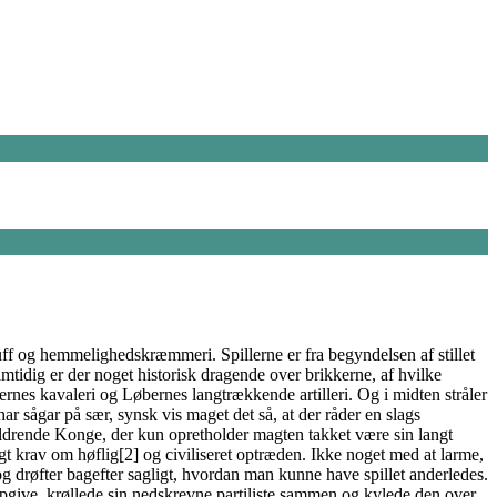
luff og hemmelighedskræmmeri. Spillerne er fra begyndelsen af stillet
amtidig er der noget historisk dragende over brikkerne, af hvilke
rnes kavaleri og Løbernes langtrækkende artilleri. Og i midten stråler
ar sågar på sær, synsk vis maget det så, at der råder en slags
aldrende Konge, der kun opretholder magten takket være sin langt
gt krav om høflig[2] og civiliseret optræden. Ikke noget med at larme,
og drøfter bagefter sagligt, hvordan man kunne have spillet anderledes.
 opgive, krøllede sin nedskrevne partiliste sammen og kylede den over