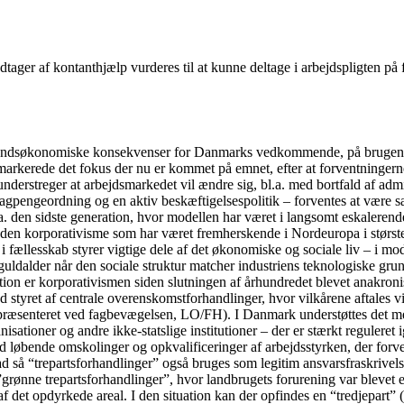
ager af kontanthjælp vurderes til at kunne deltage i arbejdspligten på f
fundsøkonomiske konsekvenser for Danmarks vedkommende, på brugen af 
arkerede det fokus der nu er kommet på emnet, efter at forventningerne i
understreger at arbejdsmarkedet vil ændre sig, bl.a. med bortfald af admi
gpengeordning og en aktiv beskæftigelsespolitik – forventes at være sær
a. den sidste generation, hvor modellen har været i langsomt eskalerende
 den korporativisme som har været fremherskende i Nordeuropa i største
fællesskab styrer vigtige dele af det økonomiske og sociale liv – i mo
guldalder når den sociale struktur matcher industriens teknologiske gru
tion er korporativismen siden slutningen af århundredet blevet anakronis
 styret af centrale overenskomstforhandlinger, hvor vilkårene aftales v
præsenteret ved fagbevægelsen, LO/FH). I Danmark understøttes det med
sationer og andre ikke-statslige institutioner – der er stærkt reguleret 
d løbende omskolinger og opkvalificeringer af arbejdsstyrken, der forventes
rad så “trepartsforhandlinger” også bruges som legitim ansvarsfraskrivel
ge ”grønne trepartsforhandlinger”, hvor landbrugets forurening var bleve
af det opdyrkede areal. I den situation kan der opfindes en “tredjepart