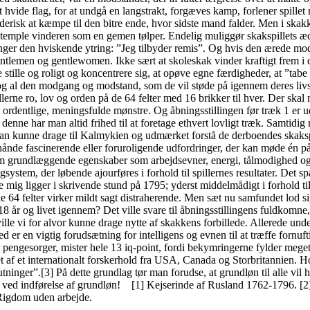
t hvide flag, for at undgå en langstrakt, forgæves kamp, forlener spille
erisk at kæmpe til den bitre ende, hvor sidste mand falder. Men i skakke
stemple vinderen som en gemen tølper. Endelig muliggør skakspillets ædl
inger den hviskende ytring: ”Jeg tilbyder remis”. Og hvis den ærede mods
ntlemen og gentlewomen. Ikke sært at skoleskak vinder kraftigt frem i d
 stille og roligt og koncentrere sig, at opøve egne færdigheder, at ”tabe
og al den modgang og modstand, som de vil støde på igennem deres livsl
llerne ro, lov og orden på de 64 felter med 16 brikker til hver. Der ska
1 ordentlige, meningsfulde mønstre. Og åbningsstillingen før træk 1 er 
nne har man altid frihed til at foretage ethvert lovligt træk. Samtidig
m; man kunne drage til Kalmykien og udmærket forstå de derboendes ska
ånde fascinerende eller foruroligende udfordringer, der kan møde én på l
som grundlæggende egenskaber som arbejdsevner, energi, tålmodighed og f
tingsystem, der løbende ajourføres i forhold til spillernes resultater. D
ig ligger i skrivende stund på 1795; yderst middelmådigt i forhold til,
de 64 felter virker mildt sagt distraherende. Men sæt nu samfundet lod
 år og livet igennem? Det ville svare til åbningsstillingens fuldkomne
ville vi for alvor kunne drage nytte af skakkens forbillede. Allerede u
er en vigtig forudsætning for intelligens og evnen til at træffe fornuft
r, mister hele 13 iq-point, fordi bekymringerne fylder meget for 
t af et internationalt forskerhold fra USA, Canada og Storbritannien. Hol
lutninger”.[3] På dette grundlag tør man forudse, at grundløn til alle vi
t ved indførelse af grundløn! [1] Kejserinde af Rusland 1762-1796. [2]
 Rigdom uden arbejde.