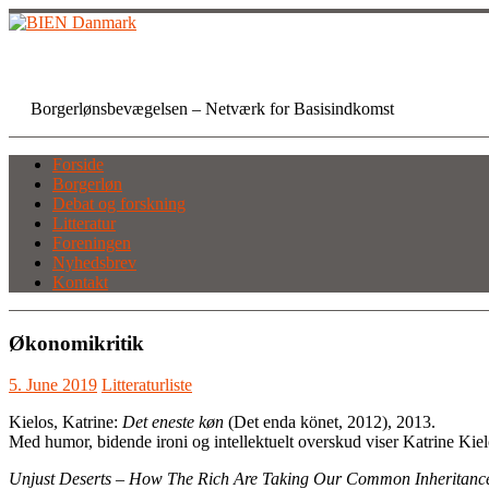
Skip
to
content
BIEN Danmark
Borgerlønsbevægelsen – Netværk for Basisindkomst
Forside
Borgerløn
Debat og forskning
Litteratur
Foreningen
Nyhedsbrev
Kontakt
Økonomikritik
5. June 2019
Litteraturliste
Kielos, Katrine:
Det eneste køn
(Det enda könet, 2012), 2013.
Med humor, bidende ironi og intellektuelt overskud viser Katrine Ki
Unjust Deserts – How The Rich Are Taking Our Common Inheritanc