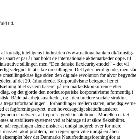
uld tid.
kunstig intelligens i industrien (www.nationalbanken.dk/kunstig-
 snart et par år har holdt de internationale aktiemarkeder oppe, til
nistrative stillinger, men “Den danske flexicurity-model” – det vil
lig velegnet til at sikre omstillingen. Det lyder beroligende, men står
 omstillingskrise lige siden den digitale revolution for alvor begyndte
delen af det 20. århundrede. Korporativisme betegner her et
dsætning til et system baseret på ren markedskonkurrence eller
ndlag, og det gjorde den nordeuropæiske korporativisme formentlig i
tisk. Både på arbejdsmarkedet, og i den bredere sociale struktur.
ia trepartsforhandlinger – forhandlinger mellem staten, arbejdsgiverne
 et fagforeningsstyret, men hovedsageligt skattefinansieret
igennem et netværk af trepartsstyrede institutioner. Modellen er tæt
 at stabilisere systemet ved at bidrage til at sikre fleksibilitet.
se, når regeringen alene ønsker at undgå indgreb over for mere
t et massivt akut problem, men regeringen ville undgå en åben
” (i eksemplet blev det Danmarks Naturfredningsforening)for at