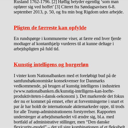
Rusland 1762-1796. [2] Høflig betyder egentlig ‘som man
opfører sig ved hoffet’ [3] Citeret fra Søndagsavisen 6-8.
september 2013, p. 50, og fra min bog Rigdom uden arbejde.
Pligten de færreste kan opfylde
En rundspørge i kommunerne viser, at færre end hver fjerde
modtager af kontanthjælp vurderes til at kunne deltage i
arbejdspligten på fuld tid.
Kunstig intelligens og borgerløn
I vinter kom Nationalbanken med et foreløbigt bud på de
samfundsøkonomiske konsekvenser for Danmarks
vedkommende, på brugen af kunstig intelligens i industrien
(www.nationalbanken.dk/kunstig-intelligens-kan-loefte-
produktiviteten-i-dansk-oekonomi ). Det markerede det fokus
der nu er kommet på emnet, efter at forventningerne i snart et
par år har holdt de internationale aktiemarkeder oppe, til trods
for alle Trump-administrationens forstyrrelser. Rapporten
understreger at arbejdsmarkedet vil ændre sig, bl.a. med
bortfald af administrative stillinger, men “Den danske
flexicurity-model” – det vil sige kombinationen af et fleksibelt