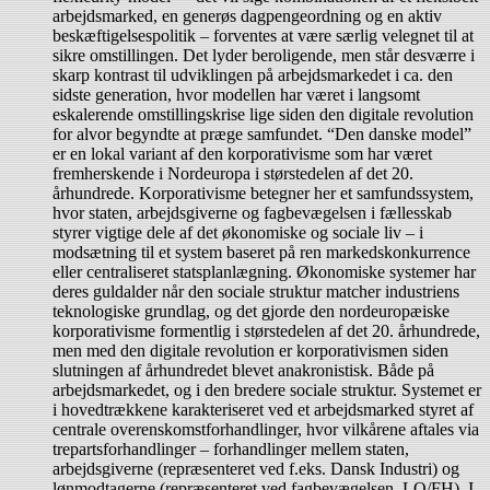
arbejdsmarked, en generøs dagpengeordning og en aktiv
beskæftigelsespolitik – forventes at være særlig velegnet til at
sikre omstillingen. Det lyder beroligende, men står desværre i
skarp kontrast til udviklingen på arbejdsmarkedet i ca. den
sidste generation, hvor modellen har været i langsomt
eskalerende omstillingskrise lige siden den digitale revolution
for alvor begyndte at præge samfundet. “Den danske model”
er en lokal variant af den korporativisme som har været
fremherskende i Nordeuropa i størstedelen af det 20.
århundrede. Korporativisme betegner her et samfundssystem,
hvor staten, arbejdsgiverne og fagbevægelsen i fællesskab
styrer vigtige dele af det økonomiske og sociale liv – i
modsætning til et system baseret på ren markedskonkurrence
eller centraliseret statsplanlægning. Økonomiske systemer har
deres guldalder når den sociale struktur matcher industriens
teknologiske grundlag, og det gjorde den nordeuropæiske
korporativisme formentlig i størstedelen af det 20. århundrede,
men med den digitale revolution er korporativismen siden
slutningen af århundredet blevet anakronistisk. Både på
arbejdsmarkedet, og i den bredere sociale struktur. Systemet er
i hovedtrækkene karakteriseret ved et arbejdsmarked styret af
centrale overenskomstforhandlinger, hvor vilkårene aftales via
trepartsforhandlinger – forhandlinger mellem staten,
arbejdsgiverne (repræsenteret ved f.eks. Dansk Industri) og
lønmodtagerne (repræsenteret ved fagbevægelsen, LO/FH). I