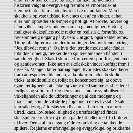
historien valgt at overgive sig fremfor selvmorderisk at
kæmpe til den bitre ende, hvor sidste mand falder. Men i
skakkens oplyste tidsånd forventes det af en vinder, at han
eller hun optræder afdæmpet og høfligt. At brovte, hovere og
håne ville stemple vinderen som en gemen tølper. Endelig
muliggør skakspillets ædle regler en realistisk, fornuftig og
fredsommelig udgang på dysten: Uafgjort, også kaldet remis.
Tit og ofte hører man under turneringer den hviskende ytring:
”Jeg tilbyder remis”. Og hvis den ærede modstander finder
tilbuddet rimeligt, rækker de to spillere hinanden hånden i
samdrægtighed. Skak i sin rene form er en sport for gentlemen
og gentlewomen. Ikke sært at skoleskak vinder kraftigt frem i
disse år. Mangen lærer har iagttaget, hvorledes skakken lærer
børn at respektere hinanden, at konkurrere uden beskidte
tricks, at sidde stille og roligt og koncentrere sig, at opøve
egne færdigheder, at ”tabe og vinde med samme sind” eller at
forliges og stifte fred. Og deres modstandere symboliserer i
virkeligheden alle de udfordringer og al den modgang og
modstand, som de vil støde på igennem deres livsløb. Skak
kan således også forstås som livskunst. I en verden af uro,
ufred, kaos, lovløshed, ulighed og uretfærdighed finder
skakspillerne ro, lov og orden på de 64 felter med 16 brikker
til hver. Der skal nu engang råde ro omkring de tænkende
spillere. Reglerne er ufravigelige og eviggyldige, og brikkerne