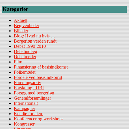
Kategorier
Aktuelt
Begivenheder
Billeder
Blog: Hvad nu hvis …
Borgerløn verden rundt
Debat 1990-2010
Debatindlæg
Debatmøder
Film
Finansiering af basisindkomst
Folkemødet
Fordele ved basisindkomst
Foreningsarkiv
Forskning i UBI
Forsøg med borgerløn
Generalforsamlinger
Internationalt
Kampagner
Kendte fortalere
Konferencer og workshops
Kongresser