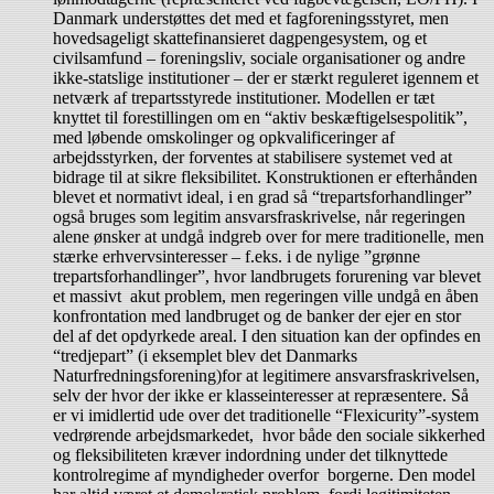
Danmark understøttes det med et fagforeningsstyret, men
hovedsageligt skattefinansieret dagpengesystem, og et
civilsamfund – foreningsliv, sociale organisationer og andre
ikke-statslige institutioner – der er stærkt reguleret igennem et
netværk af trepartsstyrede institutioner. Modellen er tæt
knyttet til forestillingen om en “aktiv beskæftigelsespolitik”,
med løbende omskolinger og opkvalificeringer af
arbejdsstyrken, der forventes at stabilisere systemet ved at
bidrage til at sikre fleksibilitet. Konstruktionen er efterhånden
blevet et normativt ideal, i en grad så “trepartsforhandlinger”
også bruges som legitim ansvarsfraskrivelse, når regeringen
alene ønsker at undgå indgreb over for mere traditionelle, men
stærke erhvervsinteresser – f.eks. i de nylige ”grønne
trepartsforhandlinger”, hvor landbrugets forurening var blevet
et massivt akut problem, men regeringen ville undgå en åben
konfrontation med landbruget og de banker der ejer en stor
del af det opdyrkede areal. I den situation kan der opfindes en
“tredjepart” (i eksemplet blev det Danmarks
Naturfredningsforening)for at legitimere ansvarsfraskrivelsen,
selv der hvor der ikke er klasseinteresser at repræsentere. Så
er vi imidlertid ude over det traditionelle “Flexicurity”-system
vedrørende arbejdsmarkedet, hvor både den sociale sikkerhed
og fleksibiliteten kræver indordning under det tilknyttede
kontrolregime af myndigheder overfor borgerne. Den model