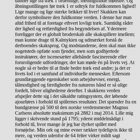
danner lige fra træk 1 ordentlige, meningsfulde mønstre. Og
åbningsstillingen før træk 1 er udtryk for fuldkommen lighed!
Lige mange og lige stærke brikker til hver! Skakken kan
derfor symbolisere den fuldkomne verden. I denne har man
altid frihed til at foretage ethvert lovligt træk. Samtidig råder
der lighed og retfærdighed fra begyndelsen af. Ydermere
foreligger der et globalt broderskab alle skakspillere imellem;
man kunne drage til Kalmykien og udmærket forstå de
derboendes skaksprog. Og modstanderne, dem skal man ikke
nogetsteds opfatte som fjender, men som godhjertede
instruktører, der iscenesætter allehånde fascinerende eller
foruroligende udfordringer, der kan møde én på livets vej. At
nogle så er bedre til at finde bedre træk end andre; ja det er
livets lod i et samfund af individuelle mennesker. Eftersom
grundlæggende egenskaber som arbejdsevner, energi,
tålmodighed og færdigheder fra naturens hånd er så ulige
fordelt, bliver ulighederne derefter. I skakkens verden
afspejler dette sig i det såkaldte ratingsystem, der løbende
ajourføres i forhold til spillernes resultater. Det spænder fra en
bundgrænse på 500 til den norske verdensmester Magnus
Carlsens absolutte maksimum på 2882 i maj 2014. Lille mig
ligger i skrivende stund på 1795; yderst middelmådigt i
forhold til, hvor mange år jeg har dyrket spillet med
fornøjelse. Min ork og mine evner rækker tydeligvis ikke til
mere, og verden udenfor de 64 felter virker mildt sagt