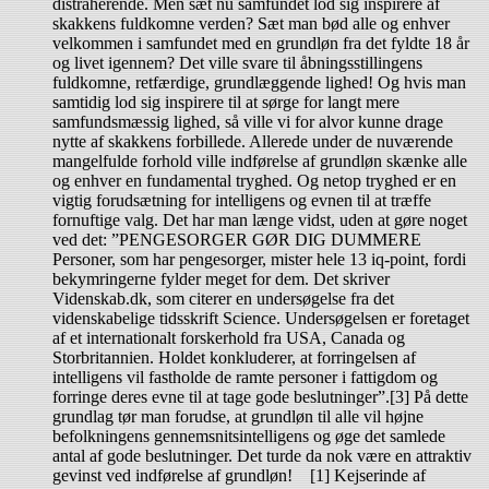
distraherende. Men sæt nu samfundet lod sig inspirere af
skakkens fuldkomne verden? Sæt man bød alle og enhver
velkommen i samfundet med en grundløn fra det fyldte 18 år
og livet igennem? Det ville svare til åbningsstillingens
fuldkomne, retfærdige, grundlæggende lighed! Og hvis man
samtidig lod sig inspirere til at sørge for langt mere
samfundsmæssig lighed, så ville vi for alvor kunne drage
nytte af skakkens forbillede. Allerede under de nuværende
mangelfulde forhold ville indførelse af grundløn skænke alle
og enhver en fundamental tryghed. Og netop tryghed er en
vigtig forudsætning for intelligens og evnen til at træffe
fornuftige valg. Det har man længe vidst, uden at gøre noget
ved det: ”PENGESORGER GØR DIG DUMMERE
Personer, som har pengesorger, mister hele 13 iq-point, fordi
bekymringerne fylder meget for dem. Det skriver
Videnskab.dk, som citerer en undersøgelse fra det
videnskabelige tidsskrift Science. Undersøgelsen er foretaget
af et internationalt forskerhold fra USA, Canada og
Storbritannien. Holdet konkluderer, at forringelsen af
intelligens vil fastholde de ramte personer i fattigdom og
forringe deres evne til at tage gode beslutninger”.[3] På dette
grundlag tør man forudse, at grundløn til alle vil højne
befolkningens gennemsnitsintelligens og øge det samlede
antal af gode beslutninger. Det turde da nok være en attraktiv
gevinst ved indførelse af grundløn! [1] Kejserinde af