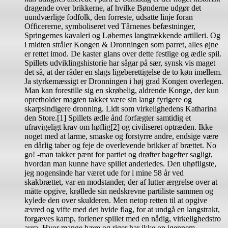
dragende over brikkerne, af hvilke Bønderne udgør det
uundværlige fodfolk, den forreste, udsatte linje foran
Officererne, symboliseret ved Tårnenes befæstninger,
Springernes kavaleri og Løbernes langtrækkende artilleri. Og
i midten stråler Kongen & Dronningen som parret, alles øjne
er rettet imod. De kaster glans over dette festlige og ædle spil.
Spillets udviklingshistorie har sågar på sær, synsk vis maget
det så, at der råder en slags ligeberettigelse de to køn imellem.
Ja styrkemæssigt er Dronningen i høj grad Kongen overlegen.
Man kan forestille sig en skrøbelig, aldrende Konge, der kun
opretholder magten takket være sin langt fyrigere og
skarpsindigere dronning. Lidt som virkelighedens Katharina
den Store.[1] Spillets ædle ånd forfægter samtidig et
ufravigeligt krav om høflig[2] og civiliseret optræden. Ikke
noget med at larme, smaske og forstyrre andre, endsige være
en dårlig taber og feje de overlevende brikker af brættet. No
go! -man takker pænt for partiet og drøfter bagefter sagligt,
hvordan man kunne have spillet anderledes. Den uhøfligste,
jeg nogensinde har været ude for i mine 58 år ved
skakbrættet, var en modstander, der af lutter ærgrelse over at
måtte opgive, krøllede sin nedskrevne partiliste sammen og
kylede den over skulderen. Men netop retten til at opgive
ævred og vifte med det hvide flag, for at undgå en langstrakt,
forgæves kamp, forlener spillet med en nådig, virkelighedstro
aura. Hvor mange hære og riger har ikke op igennem