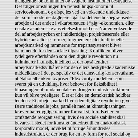
manglende jobkontinuitet og svagere institutionel beskyttelse.
Det følger omstillingen fra fremstillingsøkonomi til
serviceøkonomi, og afspejles ved en voksende underklasse
der som “moderne daglejere” går fra det ene tidsbegrænsede
arbejde til det andet; i vikarbureauer, i “gig”-økonomien, eller
i usikre akademiske ansættelsesforhold etc. Når en voksende
del af arbejdsstyrken er i midlertidige, projektbaserede eller
hybride ansættelsesformer, fragmenteres det traditionelle
arbejdsmarked og rammerne for trepartssystemet bliver
hæmmende for den sociale tilpasning. Konflikten bliver
tydeligere efterhånden som den digitale revolution nu
kulminerer i kunstig intelligens, der også ændrer
arbejdsmarkedsvilkårene for den ellers beskyttede akademiske
middelklasse I det perspektiv er det uansvarlig konservatisme,
at Nationalbanken lovpriser “Flexicurity-modellen” som
svaret på en udvikling, hvor behovet for fleksibilitet i
tilpasningen til fundamentale ændringer i industristrukturen
kun vil blive tydeligere. Det er ikke en demokratisk holdbar
tendens: Et arbejdsmarked hvor den digitale revolution giver
færre traditionelle jobs, parallelt med at klimatilpasningen
kræver bæredygtige rammer for vækst, forudsætter en
omfattende reorganisering, hvis den sociale stabilitet skal
bevares. I stedet for kunstigt åndedræt til en anakronistisk
korporativ model, udviklet til forrige århundredes
industristruktur, er der brug for en ny form for reel social og