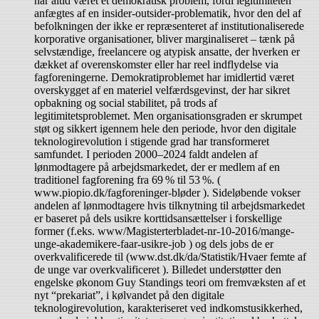
har altid været et demokratisk problem, fordi legitimiteten
anfægtes af en insider-outsider-problematik, hvor den del af
befolkningen der ikke er repræsenteret af institutionaliserede
korporative organisationer, bliver marginaliseret – tænk på
selvstændige, freelancere og atypisk ansatte, der hverken er
dækket af overenskomster eller har reel indflydelse via
fagforeningerne. Demokratiproblemet har imidlertid været
overskygget af en materiel velfærdsgevinst, der har sikret
opbakning og social stabilitet, på trods af
legitimitetsproblemet. Men organisationsgraden er skrumpet
støt og sikkert igennem hele den periode, hvor den digitale
teknologirevolution i stigende grad har transformeret
samfundet. I perioden 2000–2024 faldt andelen af
lønmodtagere på arbejdsmarkedet, der er medlem af en
traditionel fagforening fra 69 % til 53 %. (
www.piopio.dk/fagforeninger-bløder ). Sideløbende vokser
andelen af lønmodtagere hvis tilknytning til arbejdsmarkedet
er baseret på dels usikre korttidsansættelser i forskellige
former (f.eks. www/Magisterterbladet-nr-10-2016/mange-
unge-akademikere-faar-usikre-job ) og dels jobs de er
overkvalificerede til (www.dst.dk/da/Statistik/Hvaer femte af
de unge var overkvalificeret ). Billedet understøtter den
engelske økonom Guy Standings teori om fremvæksten af et
nyt “prekariat”, i kølvandet på den digitale
teknologirevolution, karakteriseret ved indkomstusikkerhed,