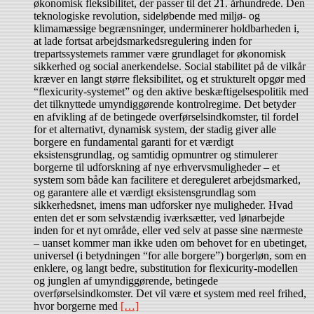
økonomisk fleksibilitet, der passer til det 21. århundrede. Den
teknologiske revolution, sideløbende med miljø- og
klimamæssige begrænsninger, underminerer holdbarheden i,
at lade fortsat arbejdsmarkedsregulering inden for
trepartssystemets rammer være grundlaget for økonomisk
sikkerhed og social anerkendelse. Social stabilitet på de vilkår
kræver en langt større fleksibilitet, og et strukturelt opgør med
“flexicurity-systemet” og den aktive beskæftigelsespolitik med
det tilknyttede umyndiggørende kontrolregime. Det betyder
en afvikling af de betingede overførselsindkomster, til fordel
for et alternativt, dynamisk system, der stadig giver alle
borgere en fundamental garanti for et værdigt
eksistensgrundlag, og samtidig opmuntrer og stimulerer
borgerne til udforskning af nye erhvervsmuligheder – et
system som både kan facilitere et dereguleret arbejdsmarked,
og garantere alle et værdigt eksistensgrundlag som
sikkerhedsnet, imens man udforsker nye muligheder. Hvad
enten det er som selvstændig iværksætter, ved lønarbejde
inden for et nyt område, eller ved selv at passe sine nærmeste
– uanset kommer man ikke uden om behovet for en ubetinget,
universel (i betydningen “for alle borgere”) borgerløn, som en
enklere, og langt bedre, substitution for flexicurity-modellen
og junglen af umyndiggørende, betingede
overførselsindkomster. Det vil være et system med reel frihed,
hvor borgerne med
[…]