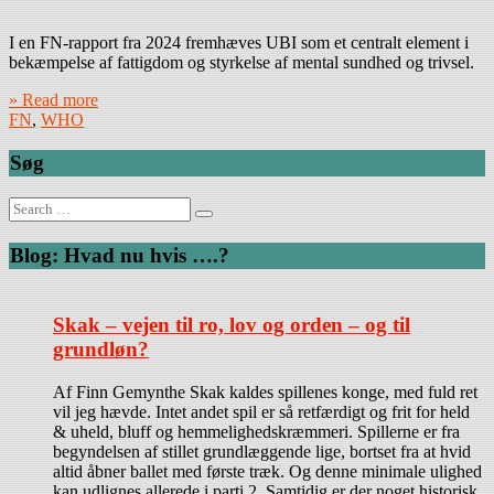
I en FN-rapport fra 2024 fremhæves UBI som et centralt element i
bekæmpelse af fattigdom og styrkelse af mental sundhed og trivsel.
» Read more
FN
,
WHO
Søg
Search
for:
Blog: Hvad nu hvis ….?
Skak – vejen til ro, lov og orden – og til
grundløn?
Af Finn Gemynthe Skak kaldes spillenes konge, med fuld ret
vil jeg hævde. Intet andet spil er så retfærdigt og frit for held
& uheld, bluff og hemmelighedskræmmeri. Spillerne er fra
begyndelsen af stillet grundlæggende lige, bortset fra at hvid
altid åbner ballet med første træk. Og denne minimale ulighed
kan udlignes allerede i parti 2. Samtidig er der noget historisk