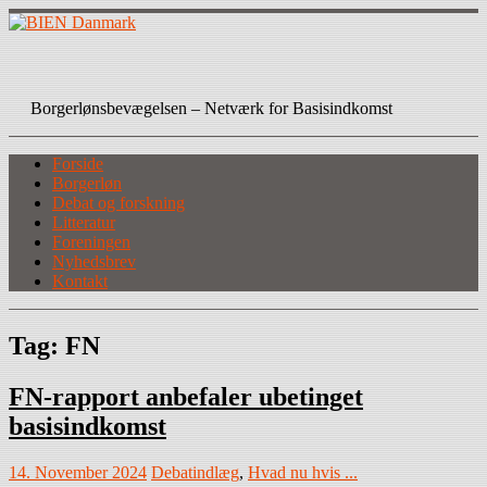
Skip
to
content
BIEN Danmark
Borgerlønsbevægelsen – Netværk for Basisindkomst
Forside
Borgerløn
Debat og forskning
Litteratur
Foreningen
Nyhedsbrev
Kontakt
Tag:
FN
FN-rapport anbefaler ubetinget
basisindkomst
14. November 2024
Debatindlæg
,
Hvad nu hvis ...