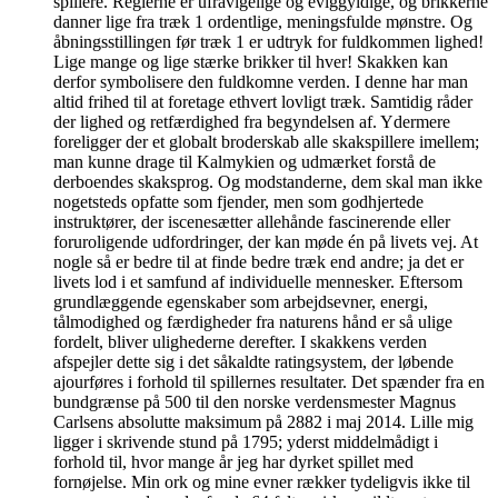
spillere. Reglerne er ufravigelige og eviggyldige, og brikkerne
danner lige fra træk 1 ordentlige, meningsfulde mønstre. Og
åbningsstillingen før træk 1 er udtryk for fuldkommen lighed!
Lige mange og lige stærke brikker til hver! Skakken kan
derfor symbolisere den fuldkomne verden. I denne har man
altid frihed til at foretage ethvert lovligt træk. Samtidig råder
der lighed og retfærdighed fra begyndelsen af. Ydermere
foreligger der et globalt broderskab alle skakspillere imellem;
man kunne drage til Kalmykien og udmærket forstå de
derboendes skaksprog. Og modstanderne, dem skal man ikke
nogetsteds opfatte som fjender, men som godhjertede
instruktører, der iscenesætter allehånde fascinerende eller
foruroligende udfordringer, der kan møde én på livets vej. At
nogle så er bedre til at finde bedre træk end andre; ja det er
livets lod i et samfund af individuelle mennesker. Eftersom
grundlæggende egenskaber som arbejdsevner, energi,
tålmodighed og færdigheder fra naturens hånd er så ulige
fordelt, bliver ulighederne derefter. I skakkens verden
afspejler dette sig i det såkaldte ratingsystem, der løbende
ajourføres i forhold til spillernes resultater. Det spænder fra en
bundgrænse på 500 til den norske verdensmester Magnus
Carlsens absolutte maksimum på 2882 i maj 2014. Lille mig
ligger i skrivende stund på 1795; yderst middelmådigt i
forhold til, hvor mange år jeg har dyrket spillet med
fornøjelse. Min ork og mine evner rækker tydeligvis ikke til