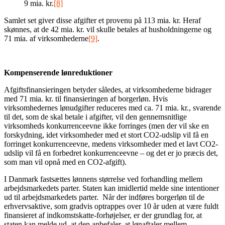
9 mia. kr.
[8]
Samlet set giver disse afgifter et provenu på 113 mia. kr. Heraf
skønnes, at de 42 mia. kr. vil skulle betales af husholdningerne og
71 mia. af virksomhederne
[9]
.
Kompenserende lønreduktioner
Afgiftsfinansieringen betyder således, at virksomhederne bidrager
med 71 mia. kr. til finansieringen af borgerløn. Hvis
virksomhedernes lønudgifter reduceres med ca. 71 mia. kr., svarende
til det, som de skal betale i afgifter, vil den gennemsnitlige
virksomheds konkurrenceevne ikke forringes (men der vil ske en
forskydning, idet virksomheder med et stort CO2-udslip vil få en
forringet konkurrenceevne, medens virksomheder med et lavt CO2-
udslip vil få en forbedret konkurrenceevne – og det er jo præcis det,
som man vil opnå med en CO2-afgift).
I Danmark fastsættes lønnens størrelse ved forhandling mellem
arbejdsmarkedets parter. Staten kan imidlertid melde sine intentioner
ud til arbejdsmarkedets parter. Når der indføres borgerløn til de
erhvervsaktive, som gradvis optrappes over 10 år uden at være fuldt
finansieret af indkomstskatte-forhøjelser, er der grundlag for, at
staten kan melde ud, at den anbefaler, at lønaftaler mellem