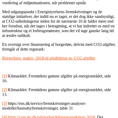
vurdering af miljøsituationen, når problemet opstår.
Med udgangspunkt i Energistyrelsens fremskrivninger og de
statslige initiativer, der indtil nu er taget, er det dog ikke sandsynligt,
at CO2-udledningerne inden for de nærmeste 10 år falder mere end
her forudsat, når det tages i betragtning, at vi har indrettet os med en
infrastruktur og et forbrugsmønster, som det vil tage ganske lang tid
at ændre radikalt.
En oversigt over finansiering af borgerløn, delvist med CO2-afgifter,
fremgår af dette regneark:
Borgerloen_makro_2018-til afgiftsbrug m. CO2-afgifter
[1]
Klimarådet: Fremtidens grønne afgifter på energiområdet, side
16.
[2]
Klimarådet: Fremtidens grønne afgifter på energiområdet, side
13.
[3]
https://ens.dk/service/fremskrivninger-analyser-
modeller/basisshyfremskrivninger, table 31
[4]
https://concito.dk/udgivelser/klimaperspektiver-2018
. Det