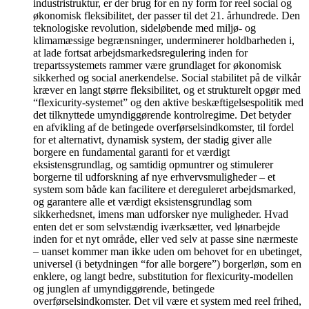
industristruktur, er der brug for en ny form for reel social og
økonomisk fleksibilitet, der passer til det 21. århundrede. Den
teknologiske revolution, sideløbende med miljø- og
klimamæssige begrænsninger, underminerer holdbarheden i,
at lade fortsat arbejdsmarkedsregulering inden for
trepartssystemets rammer være grundlaget for økonomisk
sikkerhed og social anerkendelse. Social stabilitet på de vilkår
kræver en langt større fleksibilitet, og et strukturelt opgør med
“flexicurity-systemet” og den aktive beskæftigelsespolitik med
det tilknyttede umyndiggørende kontrolregime. Det betyder
en afvikling af de betingede overførselsindkomster, til fordel
for et alternativt, dynamisk system, der stadig giver alle
borgere en fundamental garanti for et værdigt
eksistensgrundlag, og samtidig opmuntrer og stimulerer
borgerne til udforskning af nye erhvervsmuligheder – et
system som både kan facilitere et dereguleret arbejdsmarked,
og garantere alle et værdigt eksistensgrundlag som
sikkerhedsnet, imens man udforsker nye muligheder. Hvad
enten det er som selvstændig iværksætter, ved lønarbejde
inden for et nyt område, eller ved selv at passe sine nærmeste
– uanset kommer man ikke uden om behovet for en ubetinget,
universel (i betydningen “for alle borgere”) borgerløn, som en
enklere, og langt bedre, substitution for flexicurity-modellen
og junglen af umyndiggørende, betingede
overførselsindkomster. Det vil være et system med reel frihed,