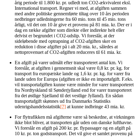
årig periode til 1.800 kr. pr. udledt ton CO2-ækvivalent eksl.
International transport. Regner vi med, at afgiften sammen
med andre politiske gennemførte tiltag over 10 års perioden
nedbringer udledningerne fra 60 mio. tons til 45 mio. tons
årligt, vil det om 10 år give et provenu på 81 mia. kr. Der er i
dag en række afgifter som direkte eller indirekte helt eller
delvist er begrundet i CO2-udslip. Vi foreslår, at der
sideløbende med optrapning af CO2-afgiften sker en
reduktion i disse afgifter på i alt 20 mia. kr., således at
nettoprovenuet af CO2-afgiften reduceres til 61 mia. kr.
En afgift på varer udmålt efter transporteret antal km. Vi
foreslår, at afgiften i gennemsnit skal være 0,8 kr. pr. kg. for
transport fra europæiske lande og 1,6 kr. pr. kg. for varer fra
lande uden for Europa (afgiften er ikke en importafgift. F.eks.
vil transportafgiften kunne være mindre for varer transporteret
fra Nordtyskland til Sønderjylland end for varer transporteret
fra det østlige Sjælland til det vestlige Jylland). En sådan
transportafgift skønnes ud fra Danmarks Statistiks
udenrigshandelsstatistik
[7]
at kunne indbringe 43 mia. kr.
For flytrafikken må afgifterne være så beskedne, at virkningen
ikke blot bliver, at transporten går uden om danske lufthavne.
Vi foreslår en afgift på 200 kr. pr. flypassager og en afgift på
10 kr. pr. ton godstransport. Det vil give et samlet provenu på