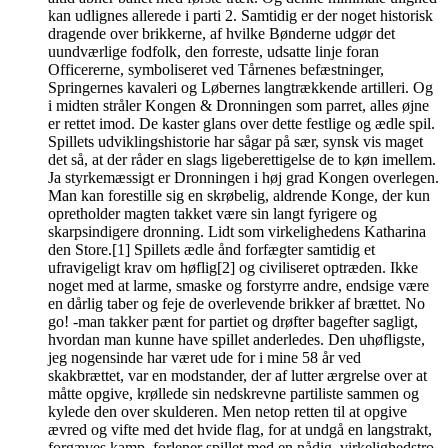
kan udlignes allerede i parti 2. Samtidig er der noget historisk
dragende over brikkerne, af hvilke Bønderne udgør det
uundværlige fodfolk, den forreste, udsatte linje foran
Officererne, symboliseret ved Tårnenes befæstninger,
Springernes kavaleri og Løbernes langtrækkende artilleri. Og
i midten stråler Kongen & Dronningen som parret, alles øjne
er rettet imod. De kaster glans over dette festlige og ædle spil.
Spillets udviklingshistorie har sågar på sær, synsk vis maget
det så, at der råder en slags ligeberettigelse de to køn imellem.
Ja styrkemæssigt er Dronningen i høj grad Kongen overlegen.
Man kan forestille sig en skrøbelig, aldrende Konge, der kun
opretholder magten takket være sin langt fyrigere og
skarpsindigere dronning. Lidt som virkelighedens Katharina
den Store.[1] Spillets ædle ånd forfægter samtidig et
ufravigeligt krav om høflig[2] og civiliseret optræden. Ikke
noget med at larme, smaske og forstyrre andre, endsige være
en dårlig taber og feje de overlevende brikker af brættet. No
go! -man takker pænt for partiet og drøfter bagefter sagligt,
hvordan man kunne have spillet anderledes. Den uhøfligste,
jeg nogensinde har været ude for i mine 58 år ved
skakbrættet, var en modstander, der af lutter ærgrelse over at
måtte opgive, krøllede sin nedskrevne partiliste sammen og
kylede den over skulderen. Men netop retten til at opgive
ævred og vifte med det hvide flag, for at undgå en langstrakt,
forgæves kamp, forlener spillet med en nådig, virkelighedstro