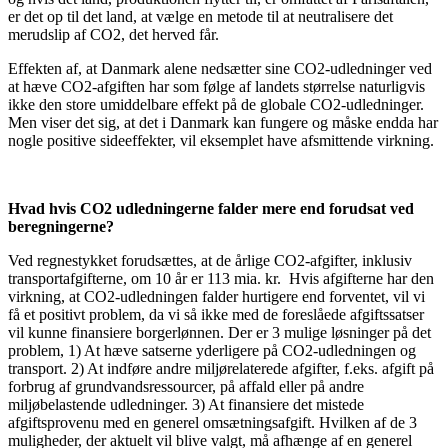
er det op til det land, at vælge en metode til at neutralisere det
merudslip af CO2, det herved får.
Effekten af, at Danmark alene nedsætter sine CO2-udledninger ved
at hæve CO2-afgiften har som følge af landets størrelse naturligvis
ikke den store umiddelbare effekt på de globale CO2-udledninger.
Men viser det sig, at det i Danmark kan fungere og måske endda har
nogle positive sideeffekter, vil eksemplet have afsmittende virkning.
Hvad hvis CO2 udledningerne falder mere end forudsat ved
beregningerne?
Ved regnestykket forudsættes, at de årlige CO2-afgifter, inklusiv
transportafgifterne, om 10 år er 113 mia. kr. Hvis afgifterne har den
virkning, at CO2-udledningen falder hurtigere end forventet, vil vi
få et positivt problem, da vi så ikke med de foreslåede afgiftssatser
vil kunne finansiere borgerlønnen. Der er 3 mulige løsninger på det
problem, 1) At hæve satserne yderligere på CO2-udledningen og
transport. 2) At indføre andre miljørelaterede afgifter, f.eks. afgift på
forbrug af grundvandsressourcer, på affald eller på andre
miljøbelastende udledninger. 3) At finansiere det mistede
afgiftsprovenu med en generel omsætningsafgift. Hvilken af de 3
muligheder, der aktuelt vil blive valgt, må afhænge af en generel