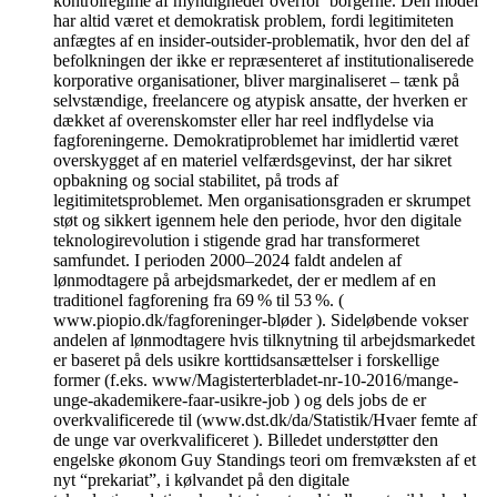
kontrolregime af myndigheder overfor borgerne. Den model
har altid været et demokratisk problem, fordi legitimiteten
anfægtes af en insider-outsider-problematik, hvor den del af
befolkningen der ikke er repræsenteret af institutionaliserede
korporative organisationer, bliver marginaliseret – tænk på
selvstændige, freelancere og atypisk ansatte, der hverken er
dækket af overenskomster eller har reel indflydelse via
fagforeningerne. Demokratiproblemet har imidlertid været
overskygget af en materiel velfærdsgevinst, der har sikret
opbakning og social stabilitet, på trods af
legitimitetsproblemet. Men organisationsgraden er skrumpet
støt og sikkert igennem hele den periode, hvor den digitale
teknologirevolution i stigende grad har transformeret
samfundet. I perioden 2000–2024 faldt andelen af
lønmodtagere på arbejdsmarkedet, der er medlem af en
traditionel fagforening fra 69 % til 53 %. (
www.piopio.dk/fagforeninger-bløder ). Sideløbende vokser
andelen af lønmodtagere hvis tilknytning til arbejdsmarkedet
er baseret på dels usikre korttidsansættelser i forskellige
former (f.eks. www/Magisterterbladet-nr-10-2016/mange-
unge-akademikere-faar-usikre-job ) og dels jobs de er
overkvalificerede til (www.dst.dk/da/Statistik/Hvaer femte af
de unge var overkvalificeret ). Billedet understøtter den
engelske økonom Guy Standings teori om fremvæksten af et
nyt “prekariat”, i kølvandet på den digitale