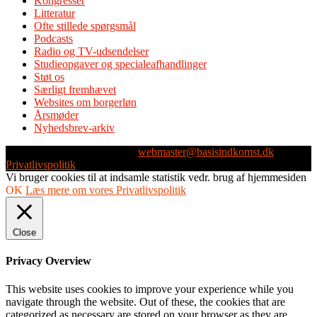
Kongresser
Litteratur
Ofte stillede spørgsmål
Podcasts
Radio og TV-udsendelser
Studieopgaver og specialeafhandlinger
Støt os
Særligt fremhævet
Websites om borgerløn
Årsmøder
Nyhedsbrev-arkiv
Webmaster: Michael Husen -
webmaster@basisindkomst.dk
-
Privatlivspolitik
Vi bruger cookies til at indsamle statistik vedr. brug af hjemmesiden
OK
Læs mere om vores Privatlivspolitik
Close
Privacy Overview
This website uses cookies to improve your experience while you
navigate through the website. Out of these, the cookies that are
categorized as necessary are stored on your browser as they are