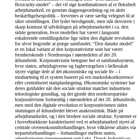
flexicurity-model” – det vil sige kombinationen af et fleksibelt
arbejdsmarked, en generøs dagpengeordning og en aktiv
beskæftigelsespolitik – forventes at være særlig velegnet til at
sikre omstillingen. Det lyder beroligende, men står desværre i
skarp kontrast til udviklingen på arbejdsmarkedet i ca. den
sidste generation, hvor modellen har været i langsomt
eskalerende omstillingskrise lige siden den digitale revolution
for alvor begyndte at præge samfundet. “Den danske model”
er en lokal variant af den korporativisme som har været
fremherskende i Nordeuropa i størstedelen af det 20.
århundrede. Korporativisme betegner her et samfundssystem,
hvor staten, arbejdsgiverne og fagbevægelsen i fællesskab
styrer vigtige dele af det økonomiske og sociale liv – i
modsætning til et system baseret på ren markedskonkurrence
eller centraliseret statsplanlægning. Økonomiske systemer har
deres guldalder når den sociale struktur matcher industriens
teknologiske grundlag, og det gjorde den nordeuropæiske
korporativisme formentlig i størstedelen af det 20. århundrede,
men med den digitale revolution er korporativismen siden
slutningen af århundredet blevet anakronistisk. Både på
arbejdsmarkedet, og i den bredere sociale struktur. Systemet er
i hovedtrækkene karakteriseret ved et arbejdsmarked styret af
centrale overenskomstforhandlinger, hvor vilkårene aftales via
trepartsforhandlinger – forhandlinger mellem staten,
arbejdsgiverne (repræsenteret ved f.eks. Dansk Industri) og