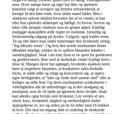
aura. Hvor mange hære og riger har ikke op igennem
historien valgt at overgive sig fremfor selvmorderisk at
kæmpe til den bitre ende, hvor sidste mand falder. Men i
skakkens oplyste tidsånd forventes det af en vinder, at han
eller hun optræder afdæmpet og høfligt. At brovte, hovere og
håne ville stemple vinderen som en gemen tølper. Endelig
muliggør skakspillets ædle regler en realistisk, fornuftig og
fredsommelig udgang på dysten: Uafgjort, også kaldet remis.
Tit og ofte hører man under turneringer den hviskende ytring:
”Jeg tilbyder remis”. Og hvis den ærede modstander finder
tilbuddet rimeligt, rækker de to spillere hinanden hånden i
samdrægtighed. Skak i sin rene form er en sport for gentlemen
og gentlewomen. Ikke sært at skoleskak vinder kraftigt frem i
disse år. Mangen lærer har iagttaget, hvorledes skakken lærer
børn at respektere hinanden, at konkurrere uden beskidte
tricks, at sidde stille og roligt og koncentrere sig, at opøve
egne færdigheder, at ”tabe og vinde med samme sind” eller at
forliges og stifte fred. Og deres modstandere symboliserer i
virkeligheden alle de udfordringer og al den modgang og
modstand, som de vil støde på igennem deres livsløb. Skak
kan således også forstås som livskunst. I en verden af uro,
ufred, kaos, lovløshed, ulighed og uretfærdighed finder
skakspillerne ro, lov og orden på de 64 felter med 16 brikker
til hver. Der skal nu engang råde ro omkring de tænkende