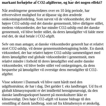
markant forhøjelse af CO2-afgifterne, og har det nogen effekt?
Når ændringerne gennemføres over en 10 årig periode, har
erhvervslivet mulighed for at tilpasse sig den ændrede
omkostningsfordeling. Som nævnt vil de virksomheder, der har
højere CO2-udslip end det danske gennemsnit, blive dårligere stillet,
medens virksomheder, der har mindre CO2-udslip end det danske
gennemsnit, vil blive bedre stillet, da deres lønudgifter vil falde mere
end det, de skal betale i CO2-afgift.
Selv om man antager, at danske virksomheder generelt har et relativt
stort CO2-udslip, vil denne gennemsnitsbetragtning holde. En dansk
virksomhed, der har relativt højere CO2-udslip sammenlignet med
deres lønudgifter end globale virksomheder i gennemsnit, men
relativt mindre i forhold til deres lønudgifter end andre danske
virksomheder, vil blive bedre stillet ved omlægningen, da dens
besparelse på lønudgifter vil overstige dens merudgifter til CO2-
afgifter.
Visse sektorer i Danmark vil blive ramt hårdt med den
udgiftsstruktur, de har i dag. Det gælder f. eks landbruget. Ud fra et
globalt klimasynspunkt er det imidlertid hensigtsmæssigt, da den
danske landbrugseksport baseret på monokulturer ikke er
klimavenligt. Den høje CO2-afgift vil kunne bidrage til den
omstilling af dansk landbrug, som ud fra klimahensyn er ønskelig.