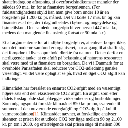
skattefradrag og aftrapning af overførselsindkomster mangler der
således 90 mia. kr. for at finansiere borgerlønnen. (For
fuldstændighedens skyld kan man give børn under 18 år en
borgerløn på 1.200 kr. pr. måned. Det vil koste 17 mia. kr. og kan
finansieres af det, der i dag udbetales i børne- og ungeydelse og
børnetilskud. Den samlede borgerløn bliver herved 447 mia. kr.,
medens den manglende finansiering fortsat er 90 mia. kr.)
Et af argumenterne for at indføre borgerløn er, at enhver borger ikke,
som det moderne samfund er organiseret, har adgang til at skaffe sig
det fornødne til livets oprethold direkte fra naturen. Det er derfor en
nærliggende tanke, at en afgift på belastning af naturens ressourcer
skal være med til at finansiere en borgerløn. Da vi i Danmark for at
overholde Parisaftalen skal reducere vor CO2-udledning ganske
væsentligt, vil det være oplagt at se på, hvad en øget CO2-afgift kan
indbringe.
Klimarådet har foreslået en ensartet CO2-afgift med en væsentligt
højere sats end den eksisterende CO2-afgift. En afgift, som efter
rådets forslag både skal pålægges virksomheder og husholdninger.
Som udgangspunkt foreslår klimarådet 850 kr. pr ton, svarende til
summen af den nuværende energiafgift og CO2-afgift på kul til
varmeproduktion
[1]
. Klimarådet nævner, at forskellige analyser
skønner, at prisen for at udlede CO2 bør ligge mellem 90 og 2.100
kr. pr. ton i 2030, og efterfølgende skal prisen stige til mellem 800