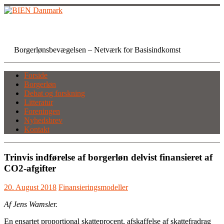
Skip
to
content
BIEN Danmark
Borgerlønsbevægelsen – Netværk for Basisindkomst
Forside
Borgerløn
Debat og forskning
Litteratur
Foreningen
Nyhedsbrev
Kontakt
Trinvis indførelse af borgerløn delvist finansieret af
CO2-afgifter
20. August 2018
Finansieringsmodeller
Af Jens Wamsler.
En ensartet proportional skatteprocent, afskaffelse af skattefradrag