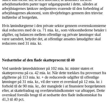
arbejdsmarkedets parter tager udgangspunkt i dette, således at
arbejdstagernes lønkrav nedjusteres svarende til den forbedring af
arbejdstagernes økonomi, som tilvejebringes gennem den trinvise
indførelse af borgerløn.
Hvis lønindtægterne i den private sektor gennem overenskomsterne
skal reduceres med de ca. 71 mia. kr., som virksomhederne betaler i
afgifter, og balancen mellem offentlige og private lønninger skal
være uændret, betyder det, at offentlige ansattes lønudgifter skal
reduceres med 31 mia. kr.
Nedsættelse af den flade skatteprocent til 40
Ved samlede lønreduktioner på 102 mia. kr. mister staten et
skatteprovenu på ca. 42 mia. kr. Når dette trækkes fra provenuet fra
afgifterne på 113 mia. kr. + de reducerede udgifter til offentlige
lønninger på 31 mia. kr., vil der være et overskud på 12 mia. kr. i
forhold til de 90 mia. kr., der manglede i at finansiere borgerlønnen
efter, at skattefradrag og overførselsindkomster var aftrappet. Dette
overskud foreslås brugt til at nedsætte den flade indkomstskat fra
41,3 til 40 pct.