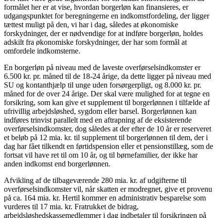
formålet her er at vise, hvordan borgerløn kan finansieres, er
udgangspunktet for beregningerne en indkomstfordeling, der ligger
tættest muligt på den, vi har i dag, således at økonomiske
forskydninger, der er nødvendige for at indføre borgerløn, holdes
adskilt fra økonomiske forskydninger, der har som formål at
omfordele indkomsterne.
En borgerløn på niveau med de laveste overførselsindkomster er
6.500 kr. pr. måned til de 18-24 årige, da dette ligger på niveau med
SU og kontanthjælp til unge uden forsørgerpligt, og 8.000 kr. pr.
måned for de over 24 årige. Der skal være mulighed for at tegne en
forsikring, som kan give et supplement til borgerlønnen i tilfælde af
ufrivillig arbejdsløshed, sygdom eller barsel. Borgerlønnen kan
indføres trinvist parallelt med en aftrapning af de eksisterende
overførselsindkomster, dog således at der efter de 10 år er reserveret
et beløb på 12 mia. kr. til supplement til borgerlønnen til dem, der i
dag har fået tilkendt en førtidspension eller et pensionstillæg, som de
fortsat vil have ret til om 10 år, og til børnefamilier, der ikke har
anden indkomst end borgerlønnen.
Afvikling af de tilbageværende 280 mia. kr. af udgifterne til
overførselsindkomster vil, når skatten er modregnet, give et provenu
på ca. 164 mia. kr. Hertil kommer en administrativ besparelse som
vurderes til 17 mia. kr. Fratrukket de bidrag,
arbejdsløshedskassemedlemmer i dag indbetaler til forsikringen på