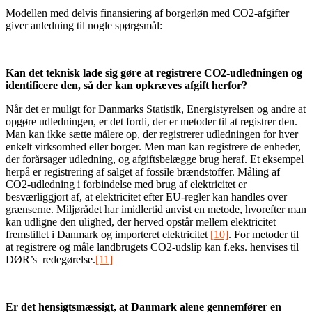
Modellen med delvis finansiering af borgerløn med CO2-afgifter
giver anledning til nogle spørgsmål:
Kan det teknisk lade sig gøre at registrere CO2-udledningen og
identificere den, så der kan opkræves afgift herfor?
Når det er muligt for Danmarks Statistik, Energistyrelsen og andre at
opgøre udledningen, er det fordi, der er metoder til at registrer den.
Man kan ikke sætte målere op, der registrerer udledningen for hver
enkelt virksomhed eller borger. Men man kan registrere de enheder,
der forårsager udledning, og afgiftsbelægge brug heraf. Et eksempel
herpå er registrering af salget af fossile brændstoffer. Måling af
CO2-udledning i forbindelse med brug af elektricitet er
besværliggjort af, at elektricitet efter EU-regler kan handles over
grænserne. Miljørådet har imidlertid anvist en metode, hvorefter man
kan udligne den ulighed, der herved opstår mellem elektricitet
fremstillet i Danmark og importeret elektricitet
[10]
. For metoder til
at registrere og måle landbrugets CO2-udslip kan f.eks. henvises til
DØR’s redegørelse.
[11]
Er det hensigtsmæssigt, at Danmark alene gennemfører en