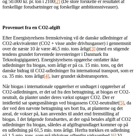
og 50.000 kr. pr. ton i 2100
[2]
(De store forskelle er resultatet af
forskellige forudsætninger og forskellige ambitionsniveauer).
Provenuet fra en CO2-afgift
Efter Energistyrelsens fremskrivning vil de danske udledninger af
CO2-ækvivalenter (CO2 + visse andre drivhusgasser) i gennemsnit
over de næste 10 år være 46,5 mio. tons årligt
[3]
(med en stigende
tendens grundet forventede investeringer i Danmark fra
Teknologigiganter). Energistyrelsens opgørelse omfatter ikke
udledninger fra biogas, som årligt er på ca. 15 mio. tons, og det
danske bidrag til CO2-udledninger fra international transport, som er
ca. 35 mio. tons årligt
[4]
, især grundet skibstransporten.
Når biogas i internationale opgørelser er undtaget i opgørelser af
CO2-udledningen, er det ud fra den betragtning, at biogas er CO2-
neutralt, da planter under deres vækst optager CO2. Der er
imidlertid sat spørgsmålstegn ved biogassens CO2-neutralitet
[5]
, da
der ved den nævnte betragtning ses bort fra, at planterne og det
areal, de vokser på, kan anvendes til andet end fremstilling af
biogas. I det følgende forudsættes, at der også betales afgift af CO2
udledninger fra biogas, således at afgiftsgrundlaget kommer op på
en udledning på 61,5 mio. tons årligt. Herfra trækkes en udledning
på 1,5 mio. tons, som må tilskrives offentlig virksomhed.
[6]
Vi