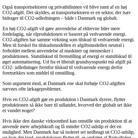
Også transportsektoren og privatbilismen vil blive ramt af en høj
CO2-afgift. Det skyldes, at transportsektoren er en sektor, der især
bidrager til CO2-udledningen – både i Danmark og globalt.
En høj CO2-afgift vil gøre anvendelse af eldrevne biler mere
fordelagtig, når elproduktionen er baseret på vedvarende energi.
CO2-afgiften har samme virkning som tilskud til vedvarende energi.
Men til forskel fra tilskudsmodellen er afgiftsmodellen neutral i
forholdet mellem anvendelse af maskiner og mennesker i
produktionen. Statstilskud til fremstilling af energi er statstilskud til
øget automatisering. Ud fra et liberalt grundsynspunkt må afgift på
CO2- udledninger fremfor tilskud til vedvarende energi derfor
foretrækkes som middel til omstilling.
Som argument mod, at Danmark ene skal forhøje CO2-afgiften
nævnes ofte lækageproblemet.
Hvis en CO2-afgift gør en produktion i Danmark dyrere, flytter
produktionen så ikke bare til udlandet, hvorved der globalt set ikke
er vundet noget?
Hvis ikke den danske virksomhed kan omstille sin produktion til at
anvende mere arbejdskraft og få mindre CO2-udslip er det en
mulighed. Men Danmark har så isoleret set nedbragt sit CO2-udslip,
og hvis det land, produktionen flytter til, er omfattet af Parisaftalen,