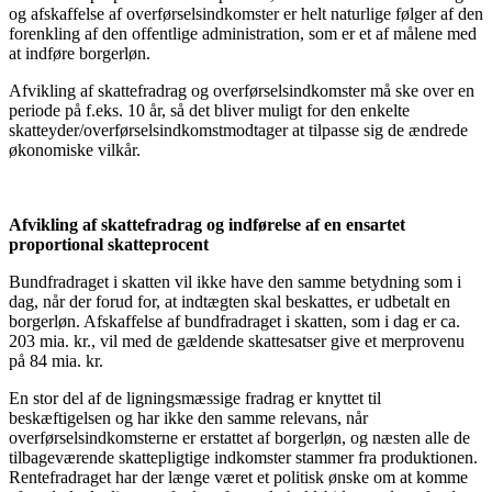
og afskaffelse af overførselsindkomster er helt naturlige følger af den
forenkling af den offentlige administration, som er et af målene med
at indføre borgerløn.
Afvikling af skattefradrag og overførselsindkomster må ske over en
periode på f.eks. 10 år, så det bliver muligt for den enkelte
skatteyder/overførselsindkomstmodtager at tilpasse sig de ændrede
økonomiske vilkår.
Afvikling af skattefradrag og indførelse af en ensartet
proportional skatteprocent
Bundfradraget i skatten vil ikke have den samme betydning som i
dag, når der forud for, at indtægten skal beskattes, er udbetalt en
borgerløn. Afskaffelse af bundfradraget i skatten, som i dag er ca.
203 mia. kr., vil med de gældende skattesatser give et merprovenu
på 84 mia. kr.
En stor del af de ligningsmæssige fradrag er knyttet til
beskæftigelsen og har ikke den samme relevans, når
overførselsindkomsterne er erstattet af borgerløn, og næsten alle de
tilbageværende skattepligtige indkomster stammer fra produktionen.
Rentefradraget har der længe været et politisk ønske om at komme