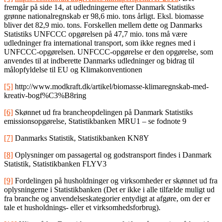
fremgår på side 14, at udledningerne efter Danmark Statistiks
grønne nationalregnskab er 98,6 mio. tons årligt. Eksl. biomasse
bliver det 82,9 mio. tons. Forskellen mellem dette og Danmarks
Statistiks UNFCCC opgørelsen på 47,7 mio. tons må være
udledninger fra international transport, som ikke regnes med i
UNFCCC-opgørelsen. UNFCCC-opgørelse er den opgørelse, som
anvendes til at indberette Danmarks udledninger og bidrag til
målopfyldelse til EU og Klimakonventionen
[5]
http://www.modkraft.dk/artikel/biomasse-klimaregnskab-med-
kreativ-bogf%C3%B8ring
[6]
Skønnet ud fra brancheopdelingen på Danmark Statistiks
emissionsopgørelse, Statistikbanken MRU1 – se fodnote 9
[7]
Danmarks Statistik, Statistikbanken KN8Y
[8]
Oplysninger om passagertal og godstransport findes i Danmark
Statistik, Statistikbanken FLYV3
[9]
Fordelingen på husholdninger og virksomheder er skønnet ud fra
oplysningerne i Statistikbanken (Det er ikke i alle tilfælde muligt ud
fra branche og anvendelseskategorier entydigt at afgøre, om der er
tale et husholdnings- eller et virksomhedsforbrug).