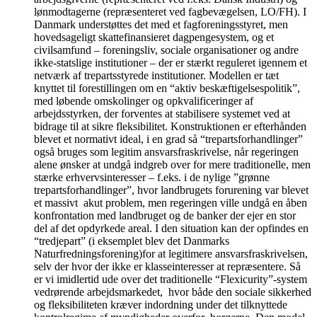
lønmodtagerne (repræsenteret ved fagbevægelsen, LO/FH). I
Danmark understøttes det med et fagforeningsstyret, men
hovedsageligt skattefinansieret dagpengesystem, og et
civilsamfund – foreningsliv, sociale organisationer og andre
ikke-statslige institutioner – der er stærkt reguleret igennem et
netværk af trepartsstyrede institutioner. Modellen er tæt
knyttet til forestillingen om en “aktiv beskæftigelsespolitik”,
med løbende omskolinger og opkvalificeringer af
arbejdsstyrken, der forventes at stabilisere systemet ved at
bidrage til at sikre fleksibilitet. Konstruktionen er efterhånden
blevet et normativt ideal, i en grad så “trepartsforhandlinger”
også bruges som legitim ansvarsfraskrivelse, når regeringen
alene ønsker at undgå indgreb over for mere traditionelle, men
stærke erhvervsinteresser – f.eks. i de nylige ”grønne
trepartsforhandlinger”, hvor landbrugets forurening var blevet
et massivt akut problem, men regeringen ville undgå en åben
konfrontation med landbruget og de banker der ejer en stor
del af det opdyrkede areal. I den situation kan der opfindes en
“tredjepart” (i eksemplet blev det Danmarks
Naturfredningsforening)for at legitimere ansvarsfraskrivelsen,
selv der hvor der ikke er klasseinteresser at repræsentere. Så
er vi imidlertid ude over det traditionelle “Flexicurity”-system
vedrørende arbejdsmarkedet, hvor både den sociale sikkerhed
og fleksibiliteten kræver indordning under det tilknyttede