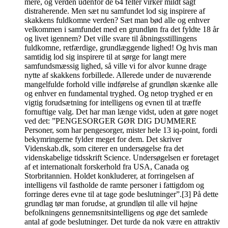
mere, og verden udenfor de 64 felter virker mildt sagt
distraherende. Men sæt nu samfundet lod sig inspirere af
skakkens fuldkomne verden? Sæt man bød alle og enhver
velkommen i samfundet med en grundløn fra det fyldte 18 år
og livet igennem? Det ville svare til åbningsstillingens
fuldkomne, retfærdige, grundlæggende lighed! Og hvis man
samtidig lod sig inspirere til at sørge for langt mere
samfundsmæssig lighed, så ville vi for alvor kunne drage
nytte af skakkens forbillede. Allerede under de nuværende
mangelfulde forhold ville indførelse af grundløn skænke alle
og enhver en fundamental tryghed. Og netop tryghed er en
vigtig forudsætning for intelligens og evnen til at træffe
fornuftige valg. Det har man længe vidst, uden at gøre noget
ved det: ”PENGESORGER GØR DIG DUMMERE
Personer, som har pengesorger, mister hele 13 iq-point, fordi
bekymringerne fylder meget for dem. Det skriver
Videnskab.dk, som citerer en undersøgelse fra det
videnskabelige tidsskrift Science. Undersøgelsen er foretaget
af et internationalt forskerhold fra USA, Canada og
Storbritannien. Holdet konkluderer, at forringelsen af
intelligens vil fastholde de ramte personer i fattigdom og
forringe deres evne til at tage gode beslutninger”.[3] På dette
grundlag tør man forudse, at grundløn til alle vil højne
befolkningens gennemsnitsintelligens og øge det samlede
antal af gode beslutninger. Det turde da nok være en attraktiv