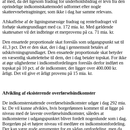
af med, da det ligesom fradrag for underholdsbidrag er levn fra den
oprindelige indkomstskattemodel udformet efter nogle
skatteevnebetragtninger, som ikke i dag har samme relevans.
Afskaffelse af de ligningsmæssige fradrag og rentefradraget vil
forhøje skattegrundlaget med ca. 172 mia. kr. Med gældende
skattesatser vil det indbringe et merprovenu på ca. 71 mia. kr.
Den ensartede proportionale skat foreslås som udgangspunkt sat til
41,3 pct. Det er den skat, der i dag i gennemsnit betales af
udskrivningsgrundlaget. Den ensartede proportionale skat betyder
en væsentlig skattelettelse til dem, der i dag betaler topskat. For ikke
at øge ulighederne i indkomstfordelingen foreslås derfor indført en
topskat på 10 pct. af de indkomster, der ligger over 400.000 kr.
årligt. Det vil give et årligt provenu på 15 mia. kr.
Afvikling af eksisterende overførselsindkomster
De indkomsterstattende overførselsindkomster udgør i dag 292 mia.
kr. De vil kunne afvikles, hvis borgerlønnen kommer til at ligge på
niveau med de laveste overførselsindkomster, således at
indkomsterne i udgangspunktet bliver fordelt nogenlunde som i dag.
Borgerløn på et højere niveau vil medføre en indkomstomfordeling.
Der kan være gode argumenter for en sådan omfordeling, men da