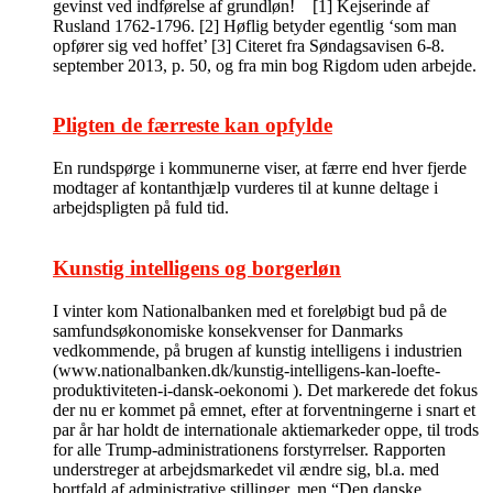
gevinst ved indførelse af grundløn! [1] Kejserinde af
Rusland 1762-1796. [2] Høflig betyder egentlig ‘som man
opfører sig ved hoffet’ [3] Citeret fra Søndagsavisen 6-8.
september 2013, p. 50, og fra min bog Rigdom uden arbejde.
Pligten de færreste kan opfylde
En rundspørge i kommunerne viser, at færre end hver fjerde
modtager af kontanthjælp vurderes til at kunne deltage i
arbejdspligten på fuld tid.
Kunstig intelligens og borgerløn
I vinter kom Nationalbanken med et foreløbigt bud på de
samfundsøkonomiske konsekvenser for Danmarks
vedkommende, på brugen af kunstig intelligens i industrien
(www.nationalbanken.dk/kunstig-intelligens-kan-loefte-
produktiviteten-i-dansk-oekonomi ). Det markerede det fokus
der nu er kommet på emnet, efter at forventningerne i snart et
par år har holdt de internationale aktiemarkeder oppe, til trods
for alle Trump-administrationens forstyrrelser. Rapporten
understreger at arbejdsmarkedet vil ændre sig, bl.a. med
bortfald af administrative stillinger, men “Den danske