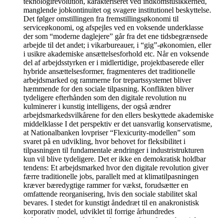
teknologirevolution, karakteriseret ved indkomstusikkerhed,
manglende jobkontinuitet og svagere institutionel beskyttelse.
Det følger omstillingen fra fremstillingsøkonomi til
serviceøkonomi, og afspejles ved en voksende underklasse
der som “moderne daglejere” går fra det ene tidsbegrænsede
arbejde til det andet; i vikarbureauer, i “gig”-økonomien, eller
i usikre akademiske ansættelsesforhold etc. Når en voksende
del af arbejdsstyrken er i midlertidige, projektbaserede eller
hybride ansættelsesformer, fragmenteres det traditionelle
arbejdsmarked og rammerne for trepartssystemet bliver
hæmmende for den sociale tilpasning. Konflikten bliver
tydeligere efterhånden som den digitale revolution nu
kulminerer i kunstig intelligens, der også ændrer
arbejdsmarkedsvilkårene for den ellers beskyttede akademiske
middelklasse I det perspektiv er det uansvarlig konservatisme,
at Nationalbanken lovpriser “Flexicurity-modellen” som
svaret på en udvikling, hvor behovet for fleksibilitet i
tilpasningen til fundamentale ændringer i industristrukturen
kun vil blive tydeligere. Det er ikke en demokratisk holdbar
tendens: Et arbejdsmarked hvor den digitale revolution giver
færre traditionelle jobs, parallelt med at klimatilpasningen
kræver bæredygtige rammer for vækst, forudsætter en
omfattende reorganisering, hvis den sociale stabilitet skal
bevares. I stedet for kunstigt åndedræt til en anakronistisk
korporativ model, udviklet til forrige århundredes