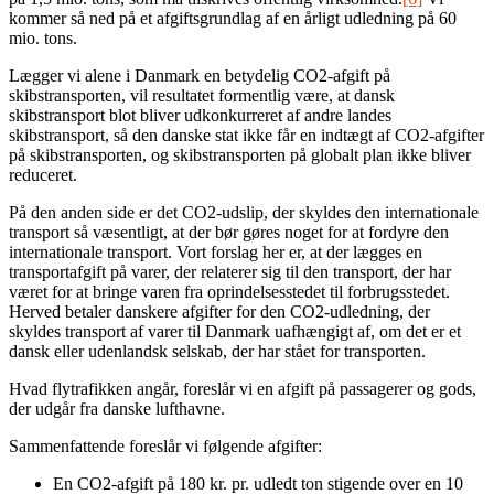
kommer så ned på et afgiftsgrundlag af en årligt udledning på 60
mio. tons.
Lægger vi alene i Danmark en betydelig CO2-afgift på
skibstransporten, vil resultatet formentlig være, at dansk
skibstransport blot bliver udkonkurreret af andre landes
skibstransport, så den danske stat ikke får en indtægt af CO2-afgifter
på skibstransporten, og skibstransporten på globalt plan ikke bliver
reduceret.
På den anden side er det CO2-udslip, der skyldes den internationale
transport så væsentligt, at der bør gøres noget for at fordyre den
internationale transport. Vort forslag her er, at der lægges en
transportafgift på varer, der relaterer sig til den transport, der har
været for at bringe varen fra oprindelsesstedet til forbrugsstedet.
Herved betaler danskere afgifter for den CO2-udledning, der
skyldes transport af varer til Danmark uafhængigt af, om det er et
dansk eller udenlandsk selskab, der har stået for transporten.
Hvad flytrafikken angår, foreslår vi en afgift på passagerer og gods,
der udgår fra danske lufthavne.
Sammenfattende foreslår vi følgende afgifter:
En CO2-afgift på 180 kr. pr. udledt ton stigende over en 10