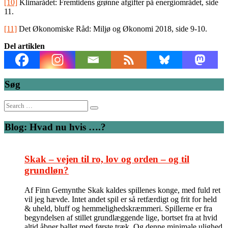
[10]
Klimarådet: Fremtidens grønne afgifter på energiområdet, side
11.
[11]
Det Økonomiske Råd: Miljø og Økonomi 2018, side 9-10.
Del artiklen
Søg
Search
for:
Blog: Hvad nu hvis ….?
Skak – vejen til ro, lov og orden – og til
grundløn?
Af Finn Gemynthe Skak kaldes spillenes konge, med fuld ret
vil jeg hævde. Intet andet spil er så retfærdigt og frit for held
& uheld, bluff og hemmelighedskræmmeri. Spillerne er fra
begyndelsen af stillet grundlæggende lige, bortset fra at hvid
altid åbner ballet med første træk. Og denne minimale ulighed