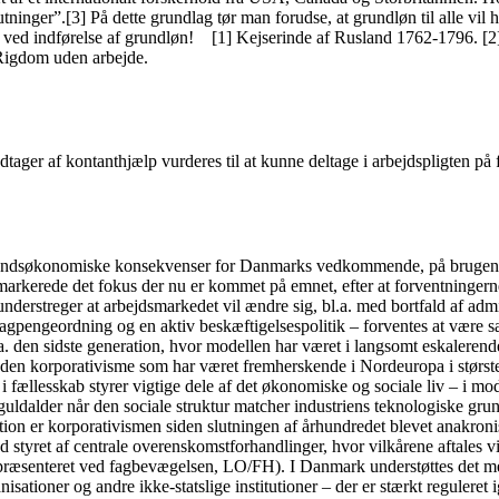
lutninger”.[3] På dette grundlag tør man forudse, at grundløn til alle vi
t ved indførelse af grundløn! [1] Kejserinde af Rusland 1762-1796. [2]
 Rigdom uden arbejde.
ager af kontanthjælp vurderes til at kunne deltage i arbejdspligten på f
fundsøkonomiske konsekvenser for Danmarks vedkommende, på brugen af 
arkerede det fokus der nu er kommet på emnet, efter at forventningerne i
understreger at arbejdsmarkedet vil ændre sig, bl.a. med bortfald af admi
gpengeordning og en aktiv beskæftigelsespolitik – forventes at være sær
a. den sidste generation, hvor modellen har været i langsomt eskalerende
 den korporativisme som har været fremherskende i Nordeuropa i største
fællesskab styrer vigtige dele af det økonomiske og sociale liv – i mo
guldalder når den sociale struktur matcher industriens teknologiske gru
tion er korporativismen siden slutningen af århundredet blevet anakronis
 styret af centrale overenskomstforhandlinger, hvor vilkårene aftales v
præsenteret ved fagbevægelsen, LO/FH). I Danmark understøttes det med
sationer og andre ikke-statslige institutioner – der er stærkt reguleret 