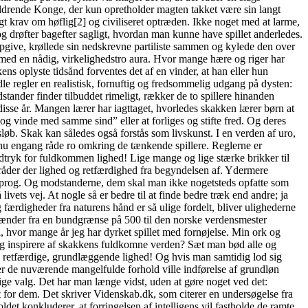
aldrende Konge, der kun opretholder magten takket være sin langt
gt krav om høflig[2] og civiliseret optræden. Ikke noget med at larme,
og drøfter bagefter sagligt, hvordan man kunne have spillet anderledes.
 opgive, krøllede sin nedskrevne partiliste sammen og kylede den over
t med en nådig, virkelighedstro aura. Hvor mange hære og riger har
ns oplyste tidsånd forventes det af en vinder, at han eller hun
e regler en realistisk, fornuftig og fredsommelig udgang på dysten:
tander finder tilbuddet rimeligt, rækker de to spillere hinanden
isse år. Mangen lærer har iagttaget, hvorledes skakken lærer børn at
 og vinde med samme sind” eller at forliges og stifte fred. Og deres
øb. Skak kan således også forstås som livskunst. I en verden af uro,
l nu engang råde ro omkring de tænkende spillere. Reglerne er
udtryk for fuldkommen lighed! Lige mange og lige stærke brikker til
 råder der lighed og retfærdighed fra begyndelsen af. Ydermere
ksprog. Og modstanderne, dem skal man ikke nogetsteds opfatte som
ivets vej. At nogle så er bedre til at finde bedre træk end andre; ja
ærdigheder fra naturens hånd er så ulige fordelt, bliver ulighederne
et spænder fra en bundgrænse på 500 til den norske verdensmester
 hvor mange år jeg har dyrket spillet med fornøjelse. Min ork og
 sig inspirere af skakkens fuldkomne verden? Sæt man bød alle og
, retfærdige, grundlæggende lighed! Og hvis man samtidig lod sig
nder de nuværende mangelfulde forhold ville indførelse af grundløn
ige valg. Det har man længe vidst, uden at gøre noget ved det:
dem. Det skriver Videnskab.dk, som citerer en undersøgelse fra
det konkluderer, at forringelsen af intelligens vil fastholde de ramte