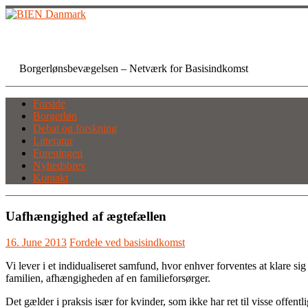
Skip
to
content
BIEN Danmark
Borgerlønsbevægelsen – Netværk for Basisindkomst
Forside
Borgerløn
Debat og forskning
Litteratur
Foreningen
Nyhedsbrev
Kontakt
Uafhængighed af ægtefællen
16. June 2013
Fordele ved basisindkomst
Vi lever i et indidualiseret samfund, hvor enhver forventes at klare si
familien, afhængigheden af en familieforsørger.
Det gælder i praksis især for kvinder, som ikke har ret til visse offentl