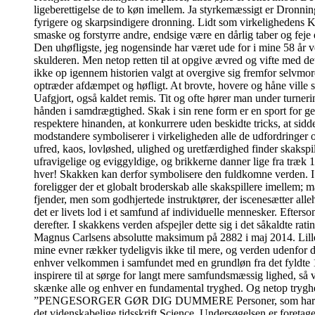
ligeberettigelse de to køn imellem. Ja styrkemæssigt er Dronni
fyrigere og skarpsindigere dronning. Lidt som virkelighedens Ka
smaske og forstyrre andre, endsige være en dårlig taber og feje
Den uhøfligste, jeg nogensinde har været ude for i mine 58 år v
skulderen. Men netop retten til at opgive ævred og vifte med de
ikke op igennem historien valgt at overgive sig fremfor selvmord
optræder afdæmpet og høfligt. At brovte, hovere og håne ville 
Uafgjort, også kaldet remis. Tit og ofte hører man under turner
hånden i samdrægtighed. Skak i sin rene form er en sport for ge
respektere hinanden, at konkurrere uden beskidte tricks, at sidde
modstandere symboliserer i virkeligheden alle de udfordringer 
ufred, kaos, lovløshed, ulighed og uretfærdighed finder skakspi
ufravigelige og eviggyldige, og brikkerne danner lige fra træk 
hver! Skakken kan derfor symbolisere den fuldkomne verden. I de
foreligger der et globalt broderskab alle skakspillere imelle
fjender, men som godhjertede instruktører, der iscenesætter alleh
det er livets lod i et samfund af individuelle mennesker. Efter
derefter. I skakkens verden afspejler dette sig i det såkaldte ra
Magnus Carlsens absolutte maksimum på 2882 i maj 2014. Lille m
mine evner rækker tydeligvis ikke til mere, og verden udenfor 
enhver velkommen i samfundet med en grundløn fra det fyldte 18
inspirere til at sørge for langt mere samfundsmæssig lighed, så 
skænke alle og enhver en fundamental tryghed. Og netop tryghed 
”PENGESORGER GØR DIG DUMMERE Personer, som har pengesorge
det videnskabelige tidsskrift Science. Undersøgelsen er foretage