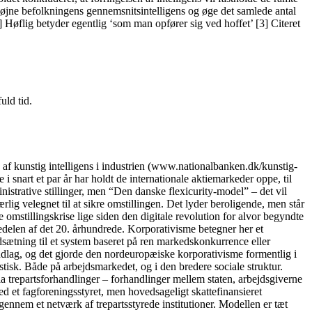
l højne befolkningens gennemsnitsintelligens og øge det samlede antal
 Høflig betyder egentlig ‘som man opfører sig ved hoffet’ [3] Citeret
uld tid.
kunstig intelligens i industrien (www.nationalbanken.dk/kunstig-
 snart et par år har holdt de internationale aktiemarkeder oppe, til
nistrative stillinger, men “Den danske flexicurity-model” – det vil
lig velegnet til at sikre omstillingen. Det lyder beroligende, men står
 omstillingskrise lige siden den digitale revolution for alvor begyndte
delen af det 20. århundrede. Korporativisme betegner her et
dsætning til et system baseret på ren markedskonkurrence eller
ndlag, og det gjorde den nordeuropæiske korporativisme formentlig i
tisk. Både på arbejdsmarkedet, og i den bredere sociale struktur.
ia trepartsforhandlinger – forhandlinger mellem staten, arbejdsgiverne
 et fagforeningsstyret, men hovedsageligt skattefinansieret
igennem et netværk af trepartsstyrede institutioner. Modellen er tæt