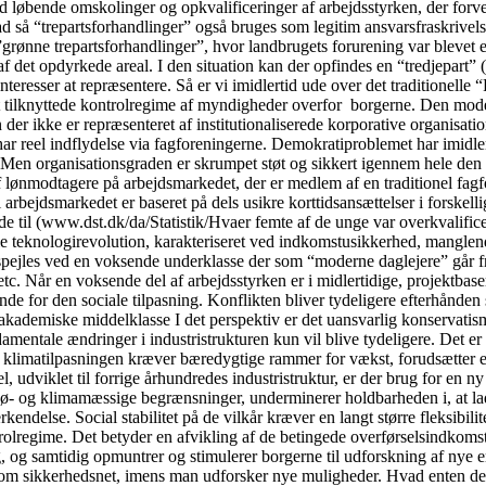
d løbende omskolinger og opkvalificeringer af arbejdsstyrken, der forventes
rad så “trepartsforhandlinger” også bruges som legitim ansvarsfraskrivel
ge ”grønne trepartsforhandlinger”, hvor landbrugets forurening var bleve
af det opdyrkede areal. I den situation kan der opfindes en “tredjepart
einteresser at repræsentere. Så er vi imidlertid ude over det traditione
t tilknyttede kontrolregime af myndigheder overfor borgerne. Den model
 der ikke er repræsenteret af institutionaliserede korporative organisati
har reel indflydelse via fagforeningerne. Demokratiproblemet har imidler
t. Men organisationsgraden er skrumpet støt og sikkert igennem hele den 
 lønmodtagere på arbejdsmarkedet, der er medlem af en traditionel fagf
l arbejdsmarkedet er baseret på dels usikre korttidsansættelser i forsk
ede til (www.dst.dk/da/Statistik/Hvaer femte af de unge var overkvalifi
le teknologirevolution, karakteriseret ved indkomstusikkerhed, manglende
spejles ved en voksende underklasse der som “moderne daglejere” går fra 
c. Når en voksende del af arbejdsstyrken er i midlertidige, projektbaser
for den sociale tilpasning. Konflikten bliver tydeligere efterhånden so
akademiske middelklasse I det perspektiv er det uansvarlig konservatis
fundamentale ændringer i industristrukturen kun vil blive tydeligere. De
 at klimatilpasningen kræver bæredygtige rammer for vækst, forudsætter en
, udviklet til forrige århundredes industristruktur, er der brug for en ny 
ø- og klimamæssige begrænsninger, underminerer holdbarheden i, at lade
delse. Social stabilitet på de vilkår kræver en langt større fleksibilit
regime. Det betyder en afvikling af de betingede overførselsindkomster, 
, og samtidig opmuntrer og stimulerer borgerne til udforskning af nye e
som sikkerhedsnet, imens man udforsker nye muligheder. Hvad enten det