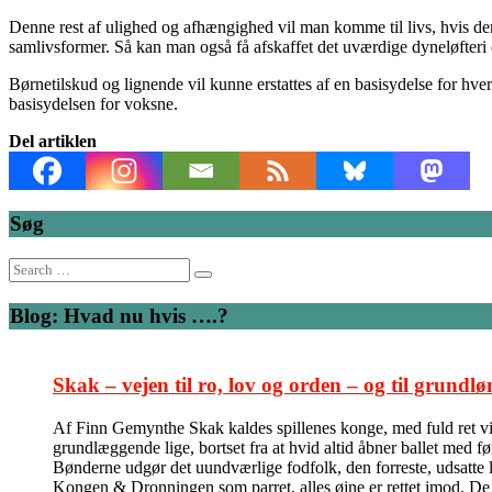
Denne rest af ulighed og afhængighed vil man komme til livs, hvis der 
samlivsformer. Så kan man også få afskaffet det uværdige dyneløfteri o
Børnetilskud og lignende vil kunne erstattes af en basisydelse for hve
basisydelsen for voksne.
Del artiklen
Søg
Search
for:
Blog: Hvad nu hvis ….?
Skak – vejen til ro, lov og orden – og til grundlø
Af Finn Gemynthe Skak kaldes spillenes konge, med fuld ret vil 
grundlæggende lige, bortset fra at hvid altid åbner ballet med f
Bønderne udgør det uundværlige fodfolk, den forreste, udsatte l
Kongen & Dronningen som parret, alles øjne er rettet imod. De kas