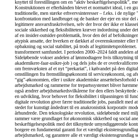
knyttet til forestillingen om en “aktiv beskæftigelsespolitik”, me
Konstruktionen er efterhånden blevet et normativt ideal, i en g
traditionelle, men stærke erhvervsinteresser – f.eks. i de nyli
konfrontation med landbruget og de banker der ejer en stor del 
legitimere ansvarsfraskrivelsen, selv der hvor der ikke er klass
sociale sikkerhed og fleksibiliteten kræver indordning under de
af en insider-outsider-problematik, hvor den del af befolkningen
atypisk ansatte, der hverken er dækket af overenskomster eller 
opbakning og social stabilitet, på trods af legitimitetsprobleme
transformeret samfundet. I perioden 2000–2024 faldt andelen af
Sideløbende vokser andelen af lønmodtagere hvis tilknytning ti
akademikere-faar-usikre-job ) og dels jobs de er overkvalificer
om fremvæksten af et nyt “prekariat”, i kølvandet på den digita
omstillingen fra fremstillingsøkonomi til serviceøkonomi, og af
“gig”-økonomien, eller i usikre akademiske ansættelsesforhold et
arbejdsmarked og rammerne for trepartssystemet bliver hæmmende 
også ændrer arbejdsmarkedsvilkårene for den ellers beskyttede 
en udvikling, hvor behovet for fleksibilitet i tilpasningen til 
digitale revolution giver færre traditionelle jobs, parallelt med
stedet for kunstigt åndedræt til en anakronistisk korporativ model
århundrede. Den teknologiske revolution, sideløbende med milj
rammer være grundlaget for økonomisk sikkerhed og social anerken
beskæftigelsespolitik med det tilknyttede umyndiggørende kontrol
borgere en fundamental garanti for et værdigt eksistensgrundlag
arbejdsmarked, og garantere alle et værdigt eksistensgrundlag 