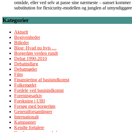
område, eller ved selv at passe sine nærmeste – uanset kommer 
substitution for flexicurity-modellen og junglen af umyndiggør
Kategorier
Aktuelt
Begivenheder
Billeder
Blog: Hvad nu hvis …
Borgerløn verden rundt
Debat 1990-2010
Debatindlæg
Debatmøder
Film
Finansiering af basisindkomst
Folkemødet
Fordele ved basisindkomst
Foreningsarkiv
Forskning i UBI
Forsøg med borgerløn
Generalforsamlinger
Internationalt
Kampagner
Kendte fortalere