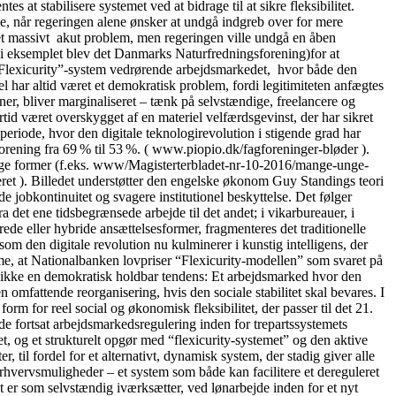
 at stabilisere systemet ved at bidrage til at sikre fleksibilitet.
se, når regeringen alene ønsker at undgå indgreb over for mere
t et massivt akut problem, men regeringen ville undgå en åben
” (i eksemplet blev det Danmarks Naturfredningsforening)for at
lle “Flexicurity”-system vedrørende arbejdsmarkedet, hvor både den
 har altid været et demokratisk problem, fordi legitimiteten anfægtes
oner, bliver marginaliseret – tænk på selvstændige, freelancere og
tid været overskygget af en materiel velfærdsgevinst, der har sikret
periode, hvor den digitale teknologirevolution i stigende grad har
orening fra 69 % til 53 %. ( www.piopio.dk/fagforeninger-bløder ).
ellige former (f.eks. www/Magisterterbladet-nr-10-2016/mange-unge-
ceret ). Billedet understøtter den engelske økonom Guy Standings teori
 jobkontinuitet og svagere institutionel beskyttelse. Det følger
det ene tidsbegrænsede arbejde til det andet; i vikarbureauer, i
ede eller hybride ansættelsesformer, fragmenteres det traditionelle
m den digitale revolution nu kulminerer i kunstig intelligens, der
me, at Nationalbanken lovpriser “Flexicurity-modellen” som svaret på
t er ikke en demokratisk holdbar tendens: Et arbejdsmarked hvor den
 omfattende reorganisering, hvis den sociale stabilitet skal bevares. I
form for reel social og økonomisk fleksibilitet, der passer til det 21.
 fortsat arbejdsmarkedsregulering inden for trepartssystemets
et, og et strukturelt opgør med “flexicurity-systemet” og den aktive
til fordel for et alternativt, dynamisk system, der stadig giver alle
rhvervsmuligheder – et system som både kan facilitere et dereguleret
 er som selvstændig iværksætter, ved lønarbejde inden for et nyt