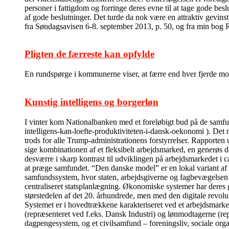
personer i fattigdom og forringe deres evne til at tage gode bes
af gode beslutninger. Det turde da nok være en attraktiv gevins
fra Søndagsavisen 6-8. september 2013, p. 50, og fra min bog
Pligten de færreste kan opfylde
En rundspørge i kommunerne viser, at færre end hver fjerde modt
Kunstig intelligens og borgerløn
I vinter kom Nationalbanken med et foreløbigt bud på de sam
intelligens-kan-loefte-produktiviteten-i-dansk-oekonomi ). Det m
trods for alle Trump-administrationens forstyrrelser. Rapporten 
sige kombinationen af et fleksibelt arbejdsmarked, en generøs da
desværre i skarp kontrast til udviklingen på arbejdsmarkedet i c
at præge samfundet. “Den danske model” er en lokal variant af
samfundssystem, hvor staten, arbejdsgiverne og fagbevægelsen i 
centraliseret statsplanlægning. Økonomiske systemer har deres 
størstedelen af det 20. århundrede, men med den digitale revolu
Systemet er i hovedtrækkene karakteriseret ved et arbejdsmarked
(repræsenteret ved f.eks. Dansk Industri) og lønmodtagerne (re
dagpengesystem, og et civilsamfund – foreningsliv, sociale organi