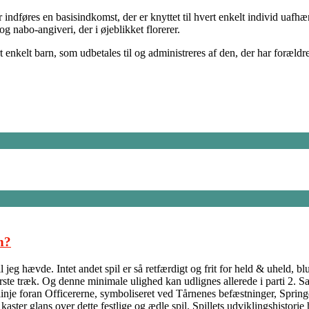
indføres en basisindkomst, der er knyttet til hvert enkelt individ uafhæ
g nabo-angiveri, der i øjeblikket florerer.
rt enkelt barn, som udbetales til og administreres af den, der har foræ
n?
jeg hævde. Intet andet spil er så retfærdigt og frit for held & uheld, b
ørste træk. Og denne minimale ulighed kan udlignes allerede i parti 2. S
inje foran Officererne, symboliseret ved Tårnenes befæstninger, Springe
ter glans over dette festlige og ædle spil. Spillets udviklingshistorie h