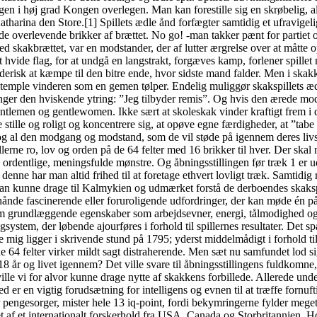
ngen i høj grad Kongen overlegen. Man kan forestille sig en skrøbelig, 
tharina den Store.[1] Spillets ædle ånd forfægter samtidig et ufravigeli
 de overlevende brikker af brættet. No go! -man takker pænt for partiet 
ed skakbrættet, var en modstander, der af lutter ærgrelse over at måtte
t hvide flag, for at undgå en langstrakt, forgæves kamp, forlener spille
erisk at kæmpe til den bitre ende, hvor sidste mand falder. Men i skakke
stemple vinderen som en gemen tølper. Endelig muliggør skakspillets ædl
inger den hviskende ytring: ”Jeg tilbyder remis”. Og hvis den ærede mods
ntlemen og gentlewomen. Ikke sært at skoleskak vinder kraftigt frem i d
 stille og roligt og koncentrere sig, at opøve egne færdigheder, at ”tabe
og al den modgang og modstand, som de vil støde på igennem deres livsl
llerne ro, lov og orden på de 64 felter med 16 brikker til hver. Der ska
1 ordentlige, meningsfulde mønstre. Og åbningsstillingen før træk 1 er 
nne har man altid frihed til at foretage ethvert lovligt træk. Samtidig
m; man kunne drage til Kalmykien og udmærket forstå de derboendes ska
ånde fascinerende eller foruroligende udfordringer, der kan møde én på l
som grundlæggende egenskaber som arbejdsevner, energi, tålmodighed og f
tingsystem, der løbende ajourføres i forhold til spillernes resultater. D
ig ligger i skrivende stund på 1795; yderst middelmådigt i forhold til,
de 64 felter virker mildt sagt distraherende. Men sæt nu samfundet lod
 år og livet igennem? Det ville svare til åbningsstillingens fuldkomne
ville vi for alvor kunne drage nytte af skakkens forbillede. Allerede u
er en vigtig forudsætning for intelligens og evnen til at træffe fornuft
r, mister hele 13 iq-point, fordi bekymringerne fylder meget for 
t af et internationalt forskerhold fra USA, Canada og Storbritannien. Hol