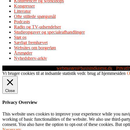
Konferencer og workshops
Kongresser
Litteratur
Ofte stillede spørgsmål
Podcasts
Radio og TV-udsendelser
Studieopgaver og specialeafhandlinger
Støt os
Særligt fremhævet
Websites om borgerløn
Årsmøder
Nyhedsbrev-arkiv
Webmaster: Michael Husen -
webmaster@basisindkomst.dk
-
Privatli
Vi bruger cookies til at indsamle statistik vedr. brug af hjemmesiden
Close
Privacy Overview
This website uses cookies to improve your experience while you navigat
working of basic functionalities of the website. We also use third-pa
consent. You also have the option to opt-out of these cookies. But op
Necessary