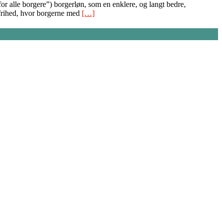
r alle borgere”) borgerløn, som en enklere, og langt bedre,
 frihed, hvor borgerne med
[…]