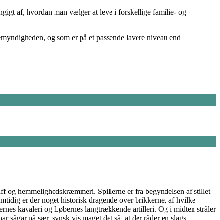
ngigt af, hvordan man vælger at leve i forskellige familie- og
ldremyndigheden, og som er på et passende lavere niveau end
luff og hemmelighedskræmmeri. Spillerne er fra begyndelsen af stillet
amtidig er der noget historisk dragende over brikkerne, af hvilke
rnes kavaleri og Løbernes langtrækkende artilleri. Og i midten stråler
ar sågar på sær, synsk vis maget det så, at der råder en slags