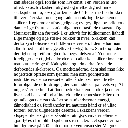
kan således også forstås som livskunst. I en verden af uro,
ufred, kaos, lovløshed, ulighed og uretfærdighed finder
skakspillerne ro, lov og orden på de 64 felter med 16 brikker
til hver. Der skal nu engang råde ro omkring de tænkende
spillere. Reglerne er ufravigelige og eviggyldige, og brikkerne
danner lige fra træk 1 ordentlige, meningsfulde mønstre. Og
åbningsstillingen før træk 1 er udtryk for fuldkommen lighed!
Lige mange og lige stærke brikker til hver! Skakken kan
derfor symbolisere den fuldkomne verden. I denne har man
altid frihed til at foretage ethvert lovligt træk. Samtidig råder
der lighed og retfærdighed fra begyndelsen af. Ydermere
foreligger der et globalt broderskab alle skakspillere imellem;
man kunne drage til Kalmykien og udmærket forstå de
derboendes skaksprog. Og modstanderne, dem skal man ikke
nogetsteds opfatte som fjender, men som godhjertede
instruktører, der iscenesætter allehånde fascinerende eller
foruroligende udfordringer, der kan møde én på livets vej. At
nogle så er bedre til at finde bedre træk end andre; ja det er
livets lod i et samfund af individuelle mennesker. Eftersom
grundlæggende egenskaber som arbejdsevner, energi,
tålmodighed og færdigheder fra naturens hånd er så ulige
fordelt, bliver ulighederne derefter. I skakkens verden
afspejler dette sig i det såkaldte ratingsystem, der løbende
ajourføres i forhold til spillernes resultater. Det spænder fra en
bundgrænse på 500 til den norske verdensmester Magnus