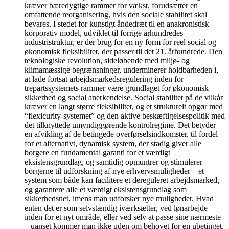
kræver bæredygtige rammer for vækst, forudsætter en
omfattende reorganisering, hvis den sociale stabilitet skal
bevares. I stedet for kunstigt åndedræt til en anakronistisk
korporativ model, udviklet til forrige århundredes
industristruktur, er der brug for en ny form for reel social og
økonomisk fleksibilitet, der passer til det 21. århundrede. Den
teknologiske revolution, sideløbende med miljø- og
klimamæssige begrænsninger, underminerer holdbarheden i,
at lade fortsat arbejdsmarkedsregulering inden for
trepartssystemets rammer være grundlaget for økonomisk
sikkerhed og social anerkendelse. Social stabilitet på de vilkår
kræver en langt større fleksibilitet, og et strukturelt opgør med
“flexicurity-systemet” og den aktive beskæftigelsespolitik med
det tilknyttede umyndiggørende kontrolregime. Det betyder
en afvikling af de betingede overførselsindkomster, til fordel
for et alternativt, dynamisk system, der stadig giver alle
borgere en fundamental garanti for et værdigt
eksistensgrundlag, og samtidig opmuntrer og stimulerer
borgerne til udforskning af nye erhvervsmuligheder – et
system som både kan facilitere et dereguleret arbejdsmarked,
og garantere alle et værdigt eksistensgrundlag som
sikkerhedsnet, imens man udforsker nye muligheder. Hvad
enten det er som selvstændig iværksætter, ved lønarbejde
inden for et nyt område, eller ved selv at passe sine nærmeste
– uanset kommer man ikke uden om behovet for en ubetinget,