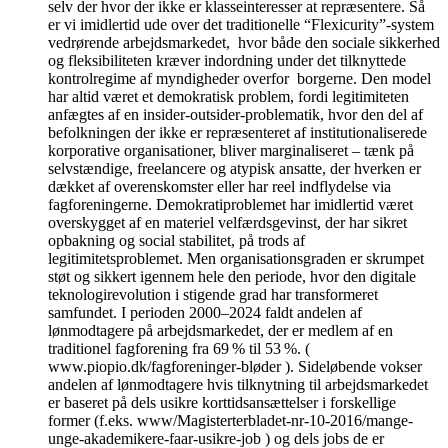
selv der hvor der ikke er klasseinteresser at repræsentere. Så
er vi imidlertid ude over det traditionelle “Flexicurity”-system
vedrørende arbejdsmarkedet, hvor både den sociale sikkerhed
og fleksibiliteten kræver indordning under det tilknyttede
kontrolregime af myndigheder overfor borgerne. Den model
har altid været et demokratisk problem, fordi legitimiteten
anfægtes af en insider-outsider-problematik, hvor den del af
befolkningen der ikke er repræsenteret af institutionaliserede
korporative organisationer, bliver marginaliseret – tænk på
selvstændige, freelancere og atypisk ansatte, der hverken er
dækket af overenskomster eller har reel indflydelse via
fagforeningerne. Demokratiproblemet har imidlertid været
overskygget af en materiel velfærdsgevinst, der har sikret
opbakning og social stabilitet, på trods af
legitimitetsproblemet. Men organisationsgraden er skrumpet
støt og sikkert igennem hele den periode, hvor den digitale
teknologirevolution i stigende grad har transformeret
samfundet. I perioden 2000–2024 faldt andelen af
lønmodtagere på arbejdsmarkedet, der er medlem af en
traditionel fagforening fra 69 % til 53 %. (
www.piopio.dk/fagforeninger-bløder ). Sideløbende vokser
andelen af lønmodtagere hvis tilknytning til arbejdsmarkedet
er baseret på dels usikre korttidsansættelser i forskellige
former (f.eks. www/Magisterterbladet-nr-10-2016/mange-
unge-akademikere-faar-usikre-job ) og dels jobs de er