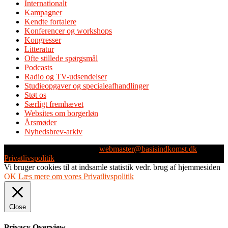
Internationalt
Kampagner
Kendte fortalere
Konferencer og workshops
Kongresser
Litteratur
Ofte stillede spørgsmål
Podcasts
Radio og TV-udsendelser
Studieopgaver og specialeafhandlinger
Støt os
Særligt fremhævet
Websites om borgerløn
Årsmøder
Nyhedsbrev-arkiv
Webmaster: Michael Husen -
webmaster@basisindkomst.dk
-
Privatlivspolitik
Vi bruger cookies til at indsamle statistik vedr. brug af hjemmesiden
OK
Læs mere om vores Privatlivspolitik
Close
Privacy Overview