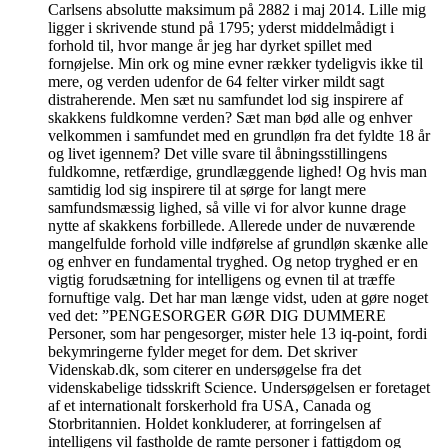
Carlsens absolutte maksimum på 2882 i maj 2014. Lille mig
ligger i skrivende stund på 1795; yderst middelmådigt i
forhold til, hvor mange år jeg har dyrket spillet med
fornøjelse. Min ork og mine evner rækker tydeligvis ikke til
mere, og verden udenfor de 64 felter virker mildt sagt
distraherende. Men sæt nu samfundet lod sig inspirere af
skakkens fuldkomne verden? Sæt man bød alle og enhver
velkommen i samfundet med en grundløn fra det fyldte 18 år
og livet igennem? Det ville svare til åbningsstillingens
fuldkomne, retfærdige, grundlæggende lighed! Og hvis man
samtidig lod sig inspirere til at sørge for langt mere
samfundsmæssig lighed, så ville vi for alvor kunne drage
nytte af skakkens forbillede. Allerede under de nuværende
mangelfulde forhold ville indførelse af grundløn skænke alle
og enhver en fundamental tryghed. Og netop tryghed er en
vigtig forudsætning for intelligens og evnen til at træffe
fornuftige valg. Det har man længe vidst, uden at gøre noget
ved det: ”PENGESORGER GØR DIG DUMMERE
Personer, som har pengesorger, mister hele 13 iq-point, fordi
bekymringerne fylder meget for dem. Det skriver
Videnskab.dk, som citerer en undersøgelse fra det
videnskabelige tidsskrift Science. Undersøgelsen er foretaget
af et internationalt forskerhold fra USA, Canada og
Storbritannien. Holdet konkluderer, at forringelsen af
intelligens vil fastholde de ramte personer i fattigdom og