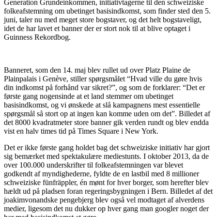
Generation Grundeinkommen, initiativtagerne til den schweiziske
folkeafstemning om ubetinget basisindkomst, som finder sted den 5.
juni, taler nu med meget store bogstaver, og det helt bogstaveligt,
idet de har lavet et banner der er stort nok til at blive optaget i
Guinness Rekordbog.
Banneret, som den 14. maj blev rullet ud over Platz Plaine de
Plainpalais i Genève, stiller spørgsmålet “Hvad ville du gøre hvis
din indkomst på forhånd var sikret?”, og som de forklarer: “Det er
første gang nogensinde at et land stemmer om ubetinget
basisindkomst, og vi ønskede at slå kampagnens mest essentielle
spørgsmål så stort op at ingen kan komme uden om det”. Billedet af
det 8000 kvadratmeter store banner gik verden rundt og blev endda
vist en halv times tid på Times Square i New York.
Det er ikke første gang holdet bag det schweiziske initiativ har gjort
sig bemærket med spektakulære mediestunts. I oktober 2013, da de
over 100.000 underskrifter til folkeafstemningen var blevet
godkendt af myndighederne, fyldte de en lastbil med 8 millioner
schweiziske fünfräppler, én mønt for hver borger, som herefter blev
hældt ud på pladsen foran regeringsbygningen i Bern. Billedet af det
joakimvonandske pengebjerg blev også vel modtaget af alverdens
medier, ligesom det nu dukker op hver gang man googler noget der