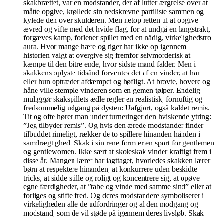
skakbrættet, var en modstander, der af lutter ærgrelse over at
måtte opgive, krøllede sin nedskrevne partiliste sammen og
kylede den over skulderen. Men netop retten til at opgive
ævred og vifte med det hvide flag, for at undgå en langstrakt,
forgæves kamp, forlener spillet med en nådig, virkelighedstro
aura. Hvor mange hære og riger har ikke op igennem
historien valgt at overgive sig fremfor selvmorderisk at
kæmpe til den bitre ende, hvor sidste mand falder. Men i
skakkens oplyste tidsånd forventes det af en vinder, at han
eller hun optræder afdæmpet og høfligt. At brovte, hovere og
håne ville stemple vinderen som en gemen tølper. Endelig
muliggør skakspillets ædle regler en realistisk, fornuftig og
fredsommelig udgang på dysten: Uafgjort, også kaldet remis.
Tit og ofte hører man under turneringer den hviskende ytring:
”Jeg tilbyder remis”. Og hvis den ærede modstander finder
tilbuddet rimeligt, rækker de to spillere hinanden hånden i
samdrægtighed. Skak i sin rene form er en sport for gentlemen
og gentlewomen. Ikke sært at skoleskak vinder kraftigt frem i
disse år. Mangen lærer har iagttaget, hvorledes skakken lærer
børn at respektere hinanden, at konkurrere uden beskidte
tricks, at sidde stille og roligt og koncentrere sig, at opøve
egne færdigheder, at ”tabe og vinde med samme sind” eller at
forliges og stifte fred. Og deres modstandere symboliserer i
virkeligheden alle de udfordringer og al den modgang og
modstand, som de vil støde på igennem deres livsløb. Skak