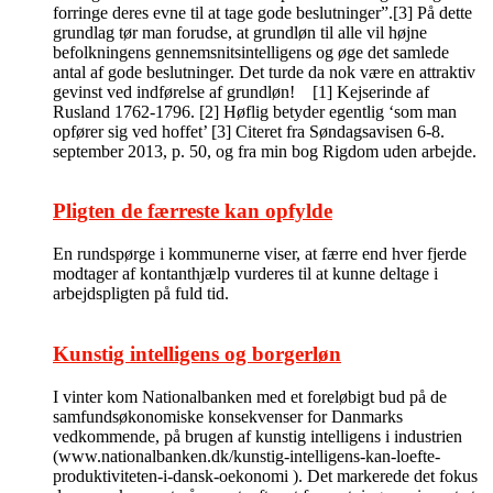
forringe deres evne til at tage gode beslutninger”.[3] På dette
grundlag tør man forudse, at grundløn til alle vil højne
befolkningens gennemsnitsintelligens og øge det samlede
antal af gode beslutninger. Det turde da nok være en attraktiv
gevinst ved indførelse af grundløn! [1] Kejserinde af
Rusland 1762-1796. [2] Høflig betyder egentlig ‘som man
opfører sig ved hoffet’ [3] Citeret fra Søndagsavisen 6-8.
september 2013, p. 50, og fra min bog Rigdom uden arbejde.
Pligten de færreste kan opfylde
En rundspørge i kommunerne viser, at færre end hver fjerde
modtager af kontanthjælp vurderes til at kunne deltage i
arbejdspligten på fuld tid.
Kunstig intelligens og borgerløn
I vinter kom Nationalbanken med et foreløbigt bud på de
samfundsøkonomiske konsekvenser for Danmarks
vedkommende, på brugen af kunstig intelligens i industrien
(www.nationalbanken.dk/kunstig-intelligens-kan-loefte-
produktiviteten-i-dansk-oekonomi ). Det markerede det fokus