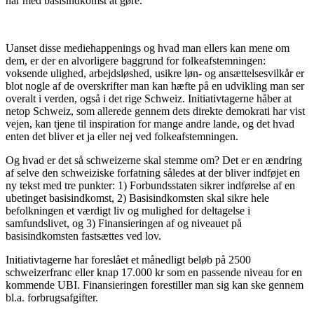
har med basisindkomst at gøre.
Uanset disse mediehappenings og hvad man ellers kan mene om
dem, er der en alvorligere baggrund for folkeafstemningen:
voksende ulighed, arbejdsløshed, usikre løn- og ansættelsesvilkår er
blot nogle af de overskrifter man kan hæfte på en udvikling man ser
overalt i verden, også i det rige Schweiz. Initiativtagerne håber at
netop Schweiz, som allerede gennem dets direkte demokrati har vist
vejen, kan tjene til inspiration for mange andre lande, og det hvad
enten det bliver et ja eller nej ved folkeafstemningen.
Og hvad er det så schweizerne skal stemme om? Det er en ændring
af selve den schweiziske forfatning således at der bliver indføjet en
ny tekst med tre punkter: 1) Forbundsstaten sikrer indførelse af en
ubetinget basisindkomst, 2) Basisindkomsten skal sikre hele
befolkningen et værdigt liv og mulighed for deltagelse i
samfundslivet, og 3) Finansieringen af og niveauet på
basisindkomsten fastsættes ved lov.
Initiativtagerne har foreslået et månedligt beløb på 2500
schweizerfranc eller knap 17.000 kr som en passende niveau for en
kommende UBI. Finansieringen forestiller man sig kan ske gennem
bl.a. forbrugsafgifter.