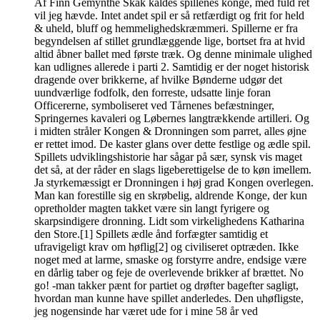
Af Finn Gemynthe Skak kaldes spillenes konge, med fuld ret
vil jeg hævde. Intet andet spil er så retfærdigt og frit for held
& uheld, bluff og hemmelighedskræmmeri. Spillerne er fra
begyndelsen af stillet grundlæggende lige, bortset fra at hvid
altid åbner ballet med første træk. Og denne minimale ulighed
kan udlignes allerede i parti 2. Samtidig er der noget historisk
dragende over brikkerne, af hvilke Bønderne udgør det
uundværlige fodfolk, den forreste, udsatte linje foran
Officererne, symboliseret ved Tårnenes befæstninger,
Springernes kavaleri og Løbernes langtrækkende artilleri. Og
i midten stråler Kongen & Dronningen som parret, alles øjne
er rettet imod. De kaster glans over dette festlige og ædle spil.
Spillets udviklingshistorie har sågar på sær, synsk vis maget
det så, at der råder en slags ligeberettigelse de to køn imellem.
Ja styrkemæssigt er Dronningen i høj grad Kongen overlegen.
Man kan forestille sig en skrøbelig, aldrende Konge, der kun
opretholder magten takket være sin langt fyrigere og
skarpsindigere dronning. Lidt som virkelighedens Katharina
den Store.[1] Spillets ædle ånd forfægter samtidig et
ufravigeligt krav om høflig[2] og civiliseret optræden. Ikke
noget med at larme, smaske og forstyrre andre, endsige være
en dårlig taber og feje de overlevende brikker af brættet. No
go! -man takker pænt for partiet og drøfter bagefter sagligt,
hvordan man kunne have spillet anderledes. Den uhøfligste,
jeg nogensinde har været ude for i mine 58 år ved