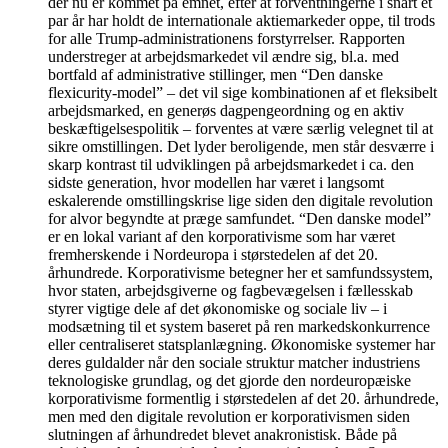
der nu er kommet på emnet, efter at forventningerne i snart et
par år har holdt de internationale aktiemarkeder oppe, til trods
for alle Trump-administrationens forstyrrelser. Rapporten
understreger at arbejdsmarkedet vil ændre sig, bl.a. med
bortfald af administrative stillinger, men “Den danske
flexicurity-model” – det vil sige kombinationen af et fleksibelt
arbejdsmarked, en generøs dagpengeordning og en aktiv
beskæftigelsespolitik – forventes at være særlig velegnet til at
sikre omstillingen. Det lyder beroligende, men står desværre i
skarp kontrast til udviklingen på arbejdsmarkedet i ca. den
sidste generation, hvor modellen har været i langsomt
eskalerende omstillingskrise lige siden den digitale revolution
for alvor begyndte at præge samfundet. “Den danske model”
er en lokal variant af den korporativisme som har været
fremherskende i Nordeuropa i størstedelen af det 20.
århundrede. Korporativisme betegner her et samfundssystem,
hvor staten, arbejdsgiverne og fagbevægelsen i fællesskab
styrer vigtige dele af det økonomiske og sociale liv – i
modsætning til et system baseret på ren markedskonkurrence
eller centraliseret statsplanlægning. Økonomiske systemer har
deres guldalder når den sociale struktur matcher industriens
teknologiske grundlag, og det gjorde den nordeuropæiske
korporativisme formentlig i størstedelen af det 20. århundrede,
men med den digitale revolution er korporativismen siden
slutningen af århundredet blevet anakronistisk. Både på