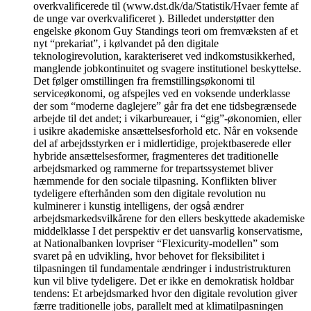
overkvalificerede til (www.dst.dk/da/Statistik/Hvaer femte af
de unge var overkvalificeret ). Billedet understøtter den
engelske økonom Guy Standings teori om fremvæksten af et
nyt “prekariat”, i kølvandet på den digitale
teknologirevolution, karakteriseret ved indkomstusikkerhed,
manglende jobkontinuitet og svagere institutionel beskyttelse.
Det følger omstillingen fra fremstillingsøkonomi til
serviceøkonomi, og afspejles ved en voksende underklasse
der som “moderne daglejere” går fra det ene tidsbegrænsede
arbejde til det andet; i vikarbureauer, i “gig”-økonomien, eller
i usikre akademiske ansættelsesforhold etc. Når en voksende
del af arbejdsstyrken er i midlertidige, projektbaserede eller
hybride ansættelsesformer, fragmenteres det traditionelle
arbejdsmarked og rammerne for trepartssystemet bliver
hæmmende for den sociale tilpasning. Konflikten bliver
tydeligere efterhånden som den digitale revolution nu
kulminerer i kunstig intelligens, der også ændrer
arbejdsmarkedsvilkårene for den ellers beskyttede akademiske
middelklasse I det perspektiv er det uansvarlig konservatisme,
at Nationalbanken lovpriser “Flexicurity-modellen” som
svaret på en udvikling, hvor behovet for fleksibilitet i
tilpasningen til fundamentale ændringer i industristrukturen
kun vil blive tydeligere. Det er ikke en demokratisk holdbar
tendens: Et arbejdsmarked hvor den digitale revolution giver
færre traditionelle jobs, parallelt med at klimatilpasningen