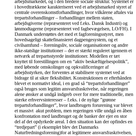
arbejdsmarkedet, og i den bredere sociale struktur. Systemet er
i hovedtrækkene karakteriseret ved et arbejdsmarked styret af
centrale overenskomstforhandlinger, hvor vilkårene aftales via
trepartsforhandlinger – forhandlinger mellem staten,
arbejdsgiverne (repræsenteret ved f.eks. Dansk Industri) og
lønmodtagerne (repræsenteret ved fagbevægelsen, LO/FH). I
Danmark understøttes det med et fagforeningsstyret, men
hovedsageligt skattefinansieret dagpengesystem, og et
civilsamfund – foreningsliv, sociale organisationer og andre
ikke-statslige institutioner – der er stærkt reguleret igennem et
netværk af trepartsstyrede institutioner. Modellen er tæt
knyttet til forestillingen om en “aktiv beskæftigelsespolitik”,
med løbende omskolinger og opkvalificeringer af
arbejdsstyrken, der forventes at stabilisere systemet ved at
bidrage til at sikre fleksibilitet. Konstruktionen er efterhånden
blevet et normativt ideal, i en grad så “trepartsforhandlinger”
også bruges som legitim ansvarsfraskrivelse, når regeringen
alene ønsker at undgå indgreb over for mere traditionelle, men
stærke erhvervsinteresser – f.eks. i de nylige ”grønne
trepartsforhandlinger”, hvor landbrugets forurening var blevet
et massivt akut problem, men regeringen ville undgå en åben
konfrontation med landbruget og de banker der ejer en stor
del af det opdyrkede areal. I den situation kan der opfindes en
“tredjepart” (i eksemplet blev det Danmarks
Naturfredningsforening)for at legitimere ansvarsfraskrivelsen,