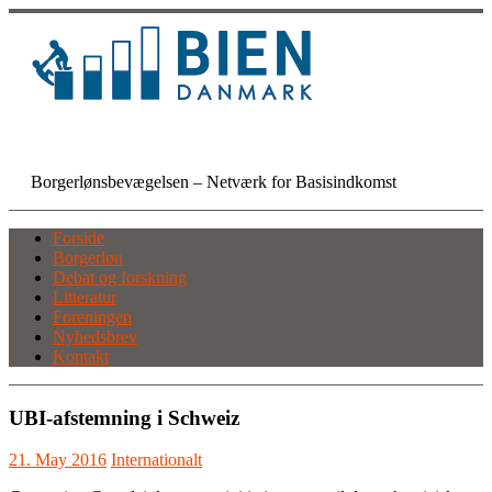
Skip
to
content
BIEN Danmark
Borgerlønsbevægelsen – Netværk for Basisindkomst
Forside
Borgerløn
Debat og forskning
Litteratur
Foreningen
Nyhedsbrev
Kontakt
UBI-afstemning i Schweiz
21. May 2016
Internationalt