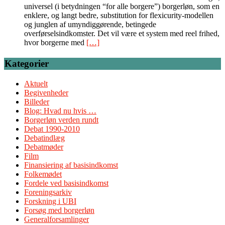
universel (i betydningen “for alle borgere”) borgerløn, som en
enklere, og langt bedre, substitution for flexicurity-modellen
og junglen af umyndiggørende, betingede
overførselsindkomster. Det vil være et system med reel frihed,
hvor borgerne med
[…]
Kategorier
Aktuelt
Begivenheder
Billeder
Blog: Hvad nu hvis …
Borgerløn verden rundt
Debat 1990-2010
Debatindlæg
Debatmøder
Film
Finansiering af basisindkomst
Folkemødet
Fordele ved basisindkomst
Foreningsarkiv
Forskning i UBI
Forsøg med borgerløn
Generalforsamlinger